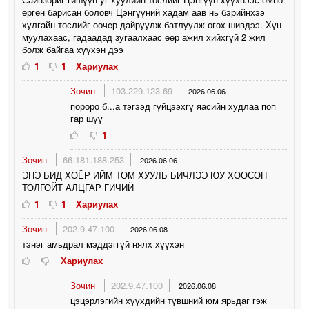
өргөн барисан боловч Цэнгүүний хадам аав нь бэрийнхээ
хулгайн төслийг оочeр дайруулж батлуулж өгөх шивдээ. Хүн
муулахаас, гадаадад зугаалхаас өөр ажил хийхгүй 2 жил
болж байгаа хүүхэн дээ
1
1
Хариулах
Зочин
103.229.123.69
2026.06.06
пороро б...а тэгээд гүйцээхгү яасийн худлаа поп
гар шүү
1
Зочин
66.181.188.253
2026.06.06
ЭНЭ БИД ХОЁР ИЙМ ТОМ ХУУЛЬ БИЧЛЭЭ ЮУ ХООСОН
ТОЛГОЙТ АЛЦГАР ГИЧИЙ
1
1
Хариулах
Зочин
202.9.47.100
2026.06.08
тэнэг амьдрал мэддэггүй нялх хүүхэн
Хариулах
Зочин
202.9.47.100
2026.06.08
цэцэрлэгийн хүүхдийн түвшний юм ярьдаг гэж