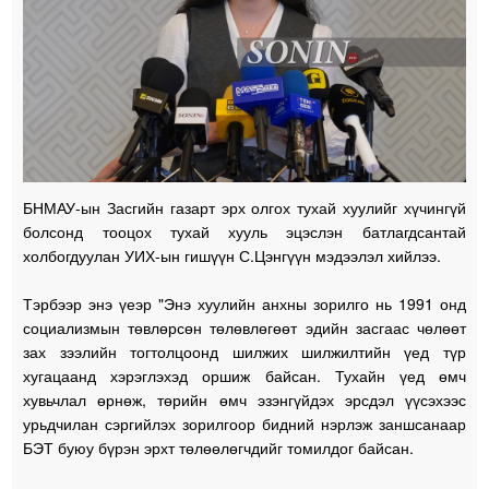
БНМАУ-ын Засгийн газарт эрх олгох тухай хуулийг хүчингүй
болсонд тооцох тухай хууль эцэслэн батлагдсантай
холбогдуулан УИХ-ын гишүүн С.Цэнгүүн мэдээлэл хийлээ.
Тэрбээр энэ үеэр "Энэ хуулийн анхны зорилго нь 1991 онд
социализмын төвлөрсөн төлөвлөгөөт эдийн засгаас чөлөөт
зах зээлийн тогтолцоонд шилжих шилжилтийн үед түр
хугацаанд хэрэглэхэд оршиж байсан. Тухайн үед өмч
хувьчлал өрнөж, төрийн өмч эзэнгүйдэх эрсдэл үүсэхээс
урьдчилан сэргийлэх зорилгоор бидний нэрлэж заншсанаар
БЭТ буюу бүрэн эрхт төлөөлөгчдийг томилдог байсан.