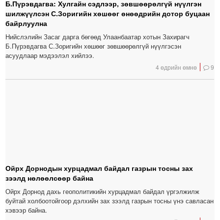
Б.Пүрэвдагва: Хулгайн сэдлээр, зөвшөөрөлгүй нүүлгэн
шилжүүлсэн С.Зоригийн хөшөөг өнөөдрийн дотор буцаан
байрлуулна
Нийслэлийн Засаг дарга бөгөөд Улаанбаатар хотын Захирагч
Б.Пүрэвдагва С.Зоригийн хөшөөг зөвшөөрөлгүй нүүлгэсэн
асуудлаар мэдээлэл хийлээ.
4 өдрийн өмнө
9
Ойрх Дорнодын хурцадмал байдал газрын тосны зах
зээлд нөлөөлсөөр байна
Ойрх Дорнод дахь геополитикийн хурцадмал байдал үргэлжилж
буйтай холбоотойгоор дэлхийн зах зээлд газрын тосны үнэ савласан
хэвээр байна.