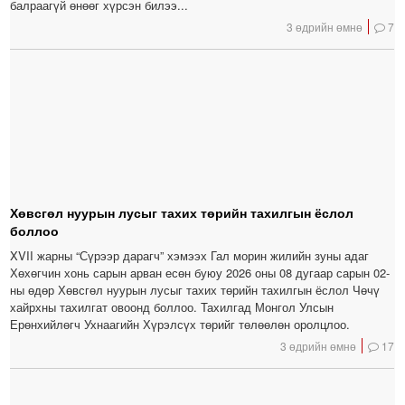
балраагүй өнөөг хүрсэн билээ...
3 өдрийн өмнө
7
Хөвсгөл нуурын лусыг тахих төрийн тахилгын ёслол
боллоо
XVII жарны “Сүрээр дарагч” хэмээх Гал морин жилийн зуны адаг
Хөхөгчин хонь сарын арван есөн буюу 2026 оны 08 дугаар сарын 02-
ны өдөр Хөвсгөл нуурын лусыг тахих төрийн тахилгын ёслол Чөчү
хайрхны тахилгат овоонд боллоо. Тахилгад Монгол Улсын
Ерөнхийлөгч Ухнаагийн Хүрэлсүх төрийг төлөөлөн оролцлоо.
3 өдрийн өмнө
17