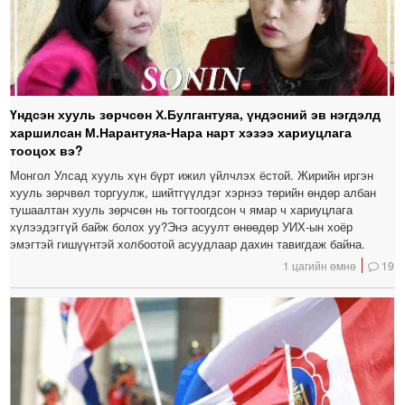
Үндсэн хууль зөрчсөн Х.Булгантуяа, үндэсний эв нэгдэлд
харшилсан М.Нарантуяа-Нара нарт хэзээ хариуцлага
тооцох вэ?
Монгол Улсад хууль хүн бүрт ижил үйлчлэх ёстой. Жирийн иргэн
хууль зөрчвөл торгуулж, шийтгүүлдэг хэрнээ төрийн өндөр албан
тушаалтан хууль зөрчсөн нь тогтоогдсон ч ямар ч хариуцлага
хүлээдэггүй байж болох уу?Энэ асуулт өнөөдөр УИХ-ын хоёр
эмэгтэй гишүүнтэй холбоотой асуудлаар дахин тавигдаж байна.
1 цагийн өмнө
19