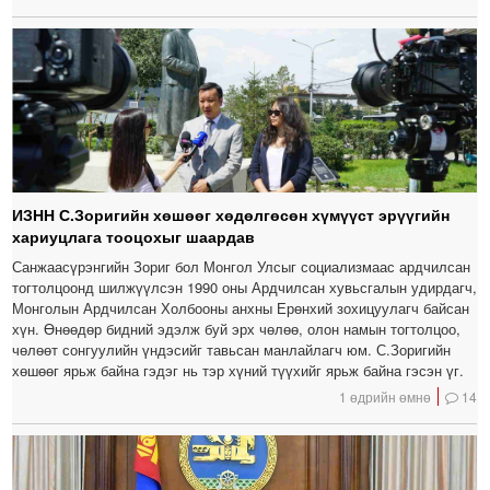
ИЗНН С.Зоригийн хөшөөг хөдөлгөсөн хүмүүст эрүүгийн
хариуцлага тооцохыг шаардав
Санжаасүрэнгийн Зориг бол Монгол Улсыг социализмаас ардчилсан
тогтолцоонд шилжүүлсэн 1990 оны Ардчилсан хувьсгалын удирдагч,
Монголын Ардчилсан Холбооны анхны Ерөнхий зохицуулагч байсан
хүн. Өнөөдөр бидний эдэлж буй эрх чөлөө, олон намын тогтолцоо,
чөлөөт сонгуулийн үндэсийг тавьсан манлайлагч юм. С.Зоригийн
хөшөөг ярьж байна гэдэг нь тэр хүний түүхийг ярьж байна гэсэн үг.
1 өдрийн өмнө
14