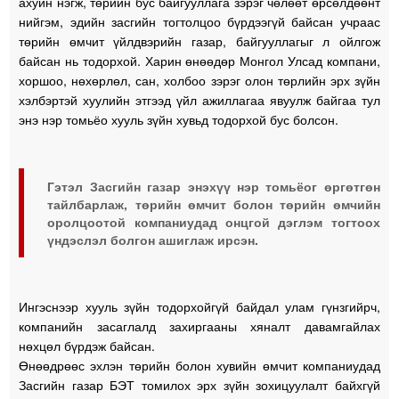
ахуйн нэгж, төрийн бус байгууллага зэрэг чөлөөт өрсөлдөөнт
нийгэм, эдийн засгийн тогтолцоо бүрдээгүй байсан учраас
төрийн өмчит үйлдвэрийн газар, байгууллагыг л ойлгож
байсан нь тодорхой. Харин өнөөдөр Монгол Улсад компани,
хоршоо, нөхөрлөл, сан, холбоо зэрэг олон төрлийн эрх зүйн
хэлбэртэй хуулийн этгээд үйл ажиллагаа явуулж байгаа тул
энэ нэр томьёо хууль зүйн хувьд тодорхой бус болсон.
Гэтэл Засгийн газар энэхүү нэр томьёог өргөтгөн
тайлбарлаж, төрийн өмчит болон төрийн өмчийн
оролцоотой компаниудад онцгой дэглэм тогтоох
үндэслэл болгон ашиглаж ирсэн.
Ингэснээр хууль зүйн тодорхойгүй байдал улам гүнзгийрч,
компанийн засаглалд захиргааны хяналт давамгайлах
нөхцөл бүрдэж байсан.
Өнөөдрөөс эхлэн төрийн болон хувийн өмчит компаниудад
Засгийн газар БЭТ томилох эрх зүйн зохицуулалт байхгүй