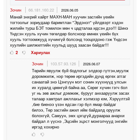
Зочин
66.181.160.22
2026.06.05
Манай энхрий хайрт МАХН-МАН хуучин засгийн үеийн
тогтоолыг зориудаар баримтлан "Эрдэнэт" үйлдвэрт хэдэн
жилийн турш БЭТ томилон мөн ч цадталаа идсэн дээ!!! Шинэ
Үндсэн хууль хүчин төгөлдөр болсноор өмнөх үеийн бүх
хууль тогтоомжууд хүчингүй болсонд тооцогдоно гэж Үндсэн
хуулийн шилжилтийн хуульд шууд заасан байдаг!!!
2
Хариулах
Зочин
103.57.93.126
2026.06.07
Төрийн явуулж буй бодлогыг элдвэр гүтгэн,муулж
доромжилж, нэр төрөө иргэдийн дунд өргөх атгаг
санаатай энэ Цэнгүүн мэт сонин хүүхнүүд улсын
их хуралд цөөнгүй байна аа, Сөрөг хүчин гэгч бол
уг нь зөв ажлыг дэмжиж, бурууг анхааруулж засах
талаар хамтрал ажллахыг хэлмээр юм, Хэрүүлтэй
,бие биенээ үзэн ядсан гэр бүл ямар байдаг
билээ, Төр засгийн ажил ийм байдалд оруулж
болохгүй, Самуун, эмх цэгцгүй,дураараа анархи
байдал л үүснэ ,Эцсийн эцэст монголчууд энгийн
иргэд хохирно