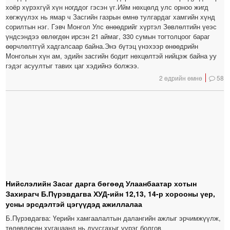
хоёр хүрэхгүй хүн ногддог гэсэн үг.Ийм нөхцөлд улс орноо жигд
хөгжүүлэх нь ямар ч Засгийн газрын өмнө тулгардаг хамгийн хүнд
сорилтын нэг. Гэвч Монгол Улс өнөөдрийг хүртэл Зөвлөлтийн үеэс
үндсэндээ өвлөгдөн ирсэн 21 аймаг, 330 сумын тогтолцоог бараг
өөрчлөлтгүй хадгалсаар байна.Энэ бүтэц үнэхээр өнөөдрийн
Монголын хүн ам, эдийн засгийн бодит нөхцөлтэй нийцэж байна уу
гэдэг асуултыг тавих цаг хэдийнэ болжээ.
2 өдрийн өмнө
58
Нийслэлийн Засаг дарга бөгөөд Улаанбаатар хотын
Захирагч Б.Пүрэвдагва ХУД-ийн 12,13, 14-р хорооны үер,
усны эрсдэлтэй цэгүүдэд ажиллалаа
Б.Пүрэвдагва: Үерийн хамгаалалтын далангийн ажлыг эрчимжүүлж,
төлөвлөсөн хугацаанд нь дуусгахыг үүрэг болгов