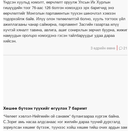
Үндсэн хуульд нэмэлт, өөрчлөлт оруулж Улсын Их Хурлын
гишүүдийн тоог 76-аас 126 болгон нэмэхдээ эрх баригчид энэ
өөрчлөлтийг Монголын парламентын түүхэн шинэчлэл хэмээн
тодорхойлж байв. Илүү олон төлөөлөлтэй болно, хууль тогтоох үйл
ажиллагааны чанар сайжирна, парламент Засгийн газартаа илүү
хүчтэй хяналт тавина, авлига, ашиг сонирхлын зөрчил буурна, жижиг
намуудын оролцоо нэмэгдэнэ гэсэн тайлбаруудыг удаа дараа
хийсэн.
3 өдрийн өмнө
21
Хөшөө бүтсэн түүхийг өгүүлэх 7 баримт
“Чөлөөт хэвлэл-Нийгмийн ой санамж” булангаараа хүргэж байна.
С.Зориг амь насаа алдсанаас нэг жилийн дараа түүний дурсгалд
зориулсан хөшөөг бүтээж, түүнээс хойш хөшөө тийш очих ардын зам