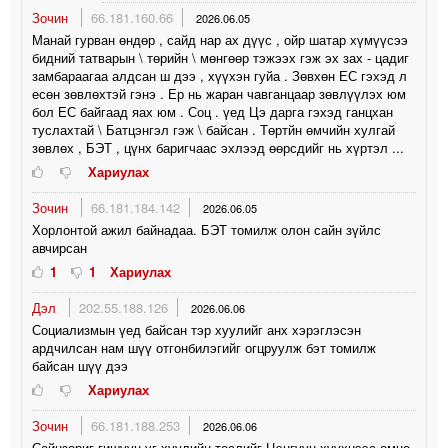
Зочин
66.181.160.66
2026.06.05
Манай гурван өндөр , сайд нар ах дүүс , ойр шатар хүмүүсээ
бидний татварын \ төрийн \ мөнгөөр тэжээх гэж эх зах - цадиг
замбараагаа алдсан ш дээ , хүүхэн гуйа . Зөвхөн ЕС гэхэд л
есөн зөвлөхтэй гэнэ . Ер нь жаран чавганцаар зөвлүүлэх юм
бол ЕС байгаад яах юм . Соц . үед Цэ дарга гэхэд ганцхан
туслахтай \ Батцэнгэл гэж \ байсан . Төртйн өмчийн хулгай
зөвлөх , БЭТ , цүнх баригчаас эхлээд өөрсдийг нь хүртэл ...
Хариулах
Зочин
66.181.184.142
2026.06.05
Хорлонтой ажил байнадаа. БЭТ томилж олон сайн зүйлс
авчирсан
1
1
Хариулах
Дэл
202.55.188.126
2026.06.06
Социализмын үед байсан тэр хуулийг анх хэрэглэсэн
ардчилсан нам шүү отгонбилэгийг огцруулж бэт томилж
байсан шүү дээ
Хариулах
Зочин
66.181.188.253
2026.06.06
Сайнзориг гишүүн yг хуулийн төслийг Цэнгүүн хүүхнээс өмнө