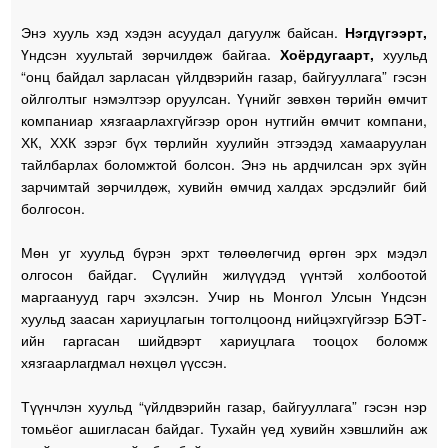
Энэ хууль хэд хэдэн асуудал дагуулж байсан.
Нэгдүгээрт,
Үндсэн хуультай зөрчилдөж байгаа.
Хоёрдугаарт,
хуульд
“онц байдал зарласан үйлдвэрийн газар, байгууллага” гэсэн
ойлголтыг нэмэлтээр оруулсан. Үүнийг зөвхөн төрийн өмчит
компаниар хязгаарлахгүйгээр орон нутгийн өмчит компани,
ХК, ХХК зэрэг бүх төрлийн хуулийн этгээдэд хамааруулан
тайлбарлах боломжтой болсон. Энэ нь ардчилсан эрх зүйн
зарчимтай зөрчилдөж, хувийн өмчид халдах эрсдэлийг бий
болгосон.
Мөн уг хуульд бүрэн эрхт төлөөлөгчид өргөн эрх мэдэл
олгосон байдаг. Сүүлийн жилүүдэд үүнтэй холбоотой
маргаанууд гарч эхэлсэн. Учир нь Монгол Улсын Үндсэн
хуульд заасан хариуцлагын тогтолцоонд нийцэхгүйгээр БЭТ-
ийн гаргасан шийдвэрт хариуцлага тооцох боломж
хязгаарлагдмал нөхцөл үүссэн.
Түүнчлэн хуульд “үйлдвэрийн газар, байгууллага” гэсэн нэр
томьёог ашигласан байдаг. Тухайн үед хувийн хэвшлийн аж