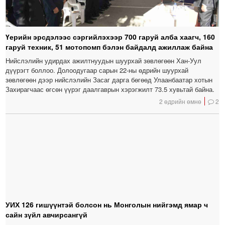
Үерийн эрсдэлээс сэргийлэхээр 700 гаруй алба хаагч, 160
гаруй техник, 51 мотопомп бэлэн байдалд ажиллаж байна
Нийслэлийн удирдах ажилтнуудын шуурхай зөвлөгөөн Хан-Уул
дүүрэгт боллоо. Долоодугаар сарын 22-ны өдрийн шуурхай
зөвлөгөөн дээр нийслэлийн Засаг дарга бөгөөд Улаанбаатар хотын
Захирагчаас өгсөн үүрэг даалгаврын хэрэгжилт 73.5 хувьтай байна.
2 өдрийн өмнө
2
УИХ 126 гишүүнтэй болсон нь Монголын нийгэмд ямар ч
сайн зүйл авчирсангүй