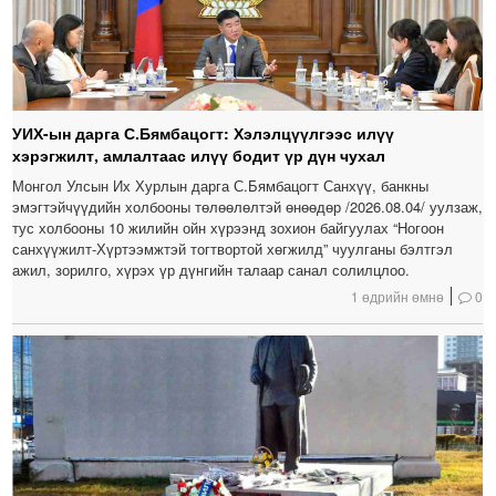
УИХ-ын дарга С.Бямбацогт: Хэлэлцүүлгээс илүү
хэрэгжилт, амлалтаас илүү бодит үр дүн чухал
Монгол Улсын Их Хурлын дарга С.Бямбацогт Санхүү, банкны
эмэгтэйчүүдийн холбооны төлөөлөлтэй өнөөдөр /2026.08.04/ уулзаж,
тус холбооны 10 жилийн ойн хүрээнд зохион байгуулах “Ногоон
санхүүжилт-Хүртээмжтэй тогтвортой хөгжилд” чуулганы бэлтгэл
ажил, зорилго, хүрэх үр дүнгийн талаар санал солилцлоо.
1 өдрийн өмнө
0