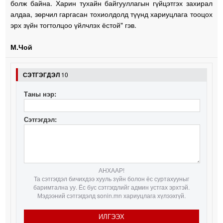
болж байна. Харин тухайн байгууллагын гүйцэтгэх захирал
алдаа, зөрчил гаргасан тохиолдолд түүнд хариуцлага тооцох
эрх зүйн тогтолцоо үйлчлэх ёстой" гэв.
М.Чой
СЭТГЭГДЭЛ
10
Таны нэр:
Сэтгэгдэл:
АНХААР!
Та сэтгэгдэл бичихдээ хууль зүйн болон ёс суртахууныг
баримтална уу. Ёс бус сэтгэгдлийг админ устгах эрхтэй.
Мэдээний сэтгэгдэлд sonin.mn хариуцлага хүлээхгүй.
ИЛГЭЭХ