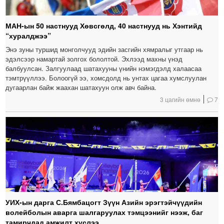
МАН-ын 50 настнууд Хөвсгөлд, 40 настнууд нь Хэнтийд
“хуралджээ”
Энэ зуны туршид монголчууд эдийн засгийн хямралыг утгаар нь
эдэлсээр намартай золгох бололтой. Эхлээд махны үнэд
балбуулсан. Залгуулаад шатахууны үнийн нэмэгдэлд халаасаа
тэмтрүүллээ. Болоогүй ээ, хомсдолд нь унтах цагаа хумслуулан
дугаарлан байж жаахан шатахуун олж авч байна.
3 цагийн өмнө
7
УИХ-ын дарга С.Бямбацогт Зүүн Азийн эрэгтэйчүүдийн
волейболын аварга шалгаруулах тэмцээнийг нээж, баг
тамирчдад амжилт хүслээ