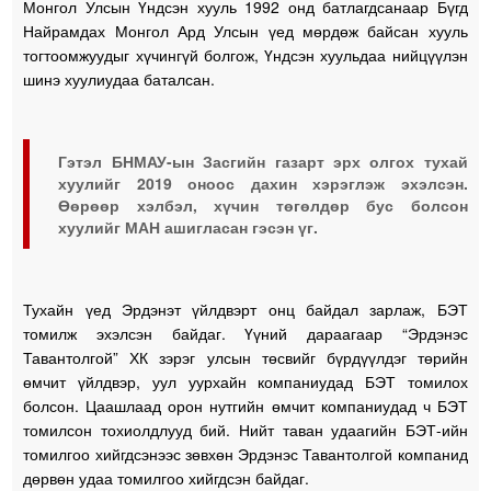
Монгол Улсын Үндсэн хууль 1992 онд батлагдсанаар Бүгд
Найрамдах Монгол Ард Улсын үед мөрдөж байсан хууль
тогтоомжуудыг хүчингүй болгож, Үндсэн хуульдаа нийцүүлэн
шинэ хуулиудаа баталсан.
Гэтэл БНМАУ-ын Засгийн газарт эрх олгох тухай
хуулийг 2019 оноос дахин хэрэглэж эхэлсэн.
Өөрөөр хэлбэл, хүчин төгөлдөр бус болсон
хуулийг МАН ашигласан гэсэн үг.
Тухайн үед Эрдэнэт үйлдвэрт онц байдал зарлаж, БЭТ
томилж эхэлсэн байдаг. Үүний дараагаар “Эрдэнэс
Тавантолгой” ХК зэрэг улсын төсвийг бүрдүүлдэг төрийн
өмчит үйлдвэр, уул уурхайн компаниудад БЭТ томилох
болсон. Цаашлаад орон нутгийн өмчит компаниудад ч БЭТ
томилсон тохиолдлууд бий. Нийт таван удаагийн БЭТ-ийн
томилгоо хийгдсэнээс зөвхөн Эрдэнэс Тавантолгой компанид
дөрвөн удаа томилгоо хийгдсэн байдаг.