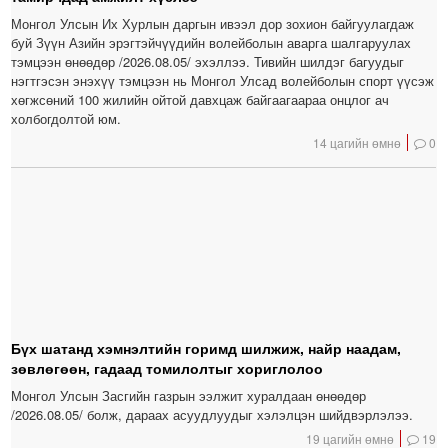
Монгол Улсын Их Хурлын даргын ивээл дор зохион байгуулагдаж
буй Зүүн Азийн эрэгтэйчүүдийн волейболын аварга шалгаруулах
тэмцээн өнөөдөр /2026.08.05/ эхэллээ. Тивийн шилдэг багуудыг
нэгтгэсэн энэхүү тэмцээн нь Монгол Улсад волейболын спорт үүсэж
хөгжсөний 100 жилийн ойтой давхцаж байгаагаараа онцлог ач
холбогдолтой юм.
14 цагийн өмнө
0
Бүх шатанд хэмнэлтийн горимд шилжиж, найр наадам,
зөвлөгөөн, гадаад томилолтыг хориглолоо
Монгол Улсын Засгийн газрын ээлжит хуралдаан өнөөдөр
/2026.08.05/ болж, дараах асуудлуудыг хэлэлцэн шийдвэрлэлээ.
19 цагийн өмнө
19