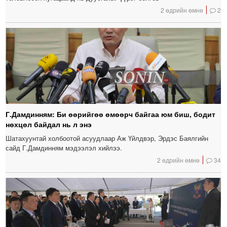
2 өдрийн өмнө
2
Г.Дамдинням: Би өөрийгөө өмөөрч байгаа юм биш, бодит
нөхцөл байдал нь л энэ
Шатахуунтай холбоотой асуудлаар Аж Үйлдвэр, Эрдэс Баялгийн
сайд Г.Дамдинням мэдээлэл хийлээ.
2 өдрийн өмнө
34