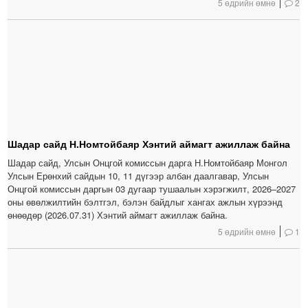
5 өдрийн өмнө
2
Шадар сайд Н.Номтойбаяр Хэнтий аймагт ажиллаж байна
Шадар сайд, Улсын Онцгой комиссын дарга Н.Номтойбаяр Монгол
Улсын Ерөнхий сайдын 10, 11 дүгээр албан даалгавар, Улсын
Онцгой комиссын даргын 03 дугаар тушаалын хэрэгжилт, 2026–2027
оны өвөлжилтийн бэлтгэл, бэлэн байдлыг хангах ажлын хүрээнд
өнөөдөр (2026.07.31) Хэнтий аймагт ажиллаж байна.
5 өдрийн өмнө
1