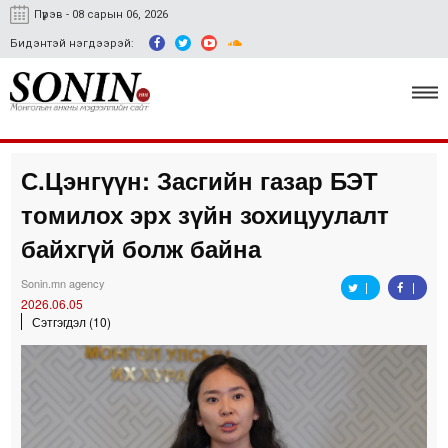
Пүрэв - 08 сарын 06, 2026
Бидэнтэй нэгдээрэй:
С.Цэнгүүн: Засгийн газар БЭТ
Улс төр, эдийн засаг
томилох эрх зүйн зохицуулалт
Гэмт хэрэг
байхгүй болж байна
Нийгэм, соёл
Sonin.mn agency
2026.06.05
Спорт
Сэтгэгдэл (10)
Easy news