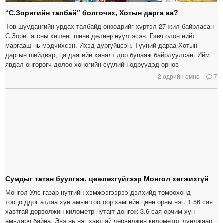
“С.Зоригийн талбай” болгочих, Хотын дарга аа?
Төв шуудангийн урдах талбайд өнөөдрийг хүртэл 27 жил байрласан
С.Зориг агсны хөшөөг шөнө дөлөөр нүүлгэсэн. Гэвч олон нийт
маргааш нь мэдчихсэн. Ихэд дургүйцсэн. Түүний дараа Хотын
даргын шийдвэр, цагдаагийн хяналт дор буцааж байрлуулсан. Ийм
явдал өнгөрөгч долоо хоногийн сүүлийн өдрүүдэд өрнөв
2 өдрийн өмнө
7
Сумдыг татан буулгаж, цөөлөхгүйгээр Монгол хөгжихгүй
Монгол Улс газар нутгийн хэмжээгээрээ дэлхийд томоохонд
тооцогддог атлаа хүн амын тоогоор хамгийн цөөн орны нэг. 1.56 сая
хавтгай дөрвөлжин километр нутагт дөнгөж 3.6 сая орчим хүн
амьдарч байна. Энэ нь нэг хавтгай дөрвөлжин километрт дунджаар