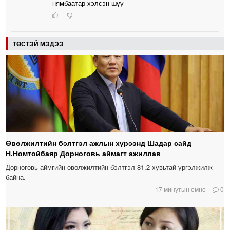
нямбаатар хэлсэн шүү
ТӨСТЭЙ МЭДЭЭ
Өвөлжилтийн бэлтгэл ажлын хүрээнд Шадар сайд
Н.Номтойбаяр Дорноговь аймагт ажиллав
Дорноговь аймгийн өвөлжилтийн бэлтгэл 81.2 хувьтай үргэлжилж
байна.
17 минутын өмнө
0