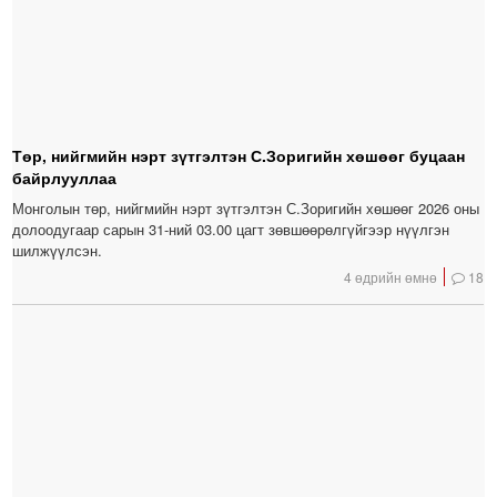
Төр, нийгмийн нэрт зүтгэлтэн С.Зоригийн хөшөөг буцаан
байрлууллаа
Монголын төр, нийгмийн нэрт зүтгэлтэн С.Зоригийн хөшөөг 2026 оны
долоодугаар сарын 31-ний 03.00 цагт зөвшөөрөлгүйгээр нүүлгэн
шилжүүлсэн.
4 өдрийн өмнө
18