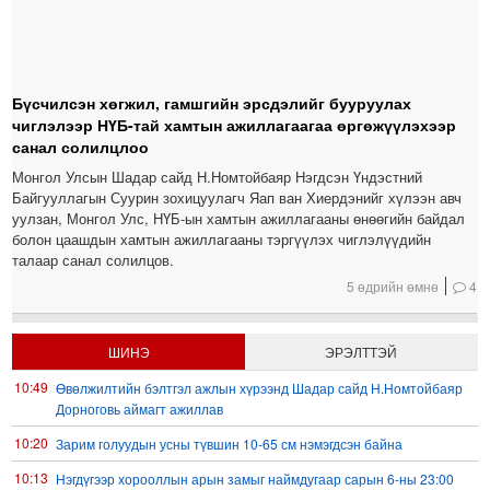
Бүсчилсэн хөгжил, гамшгийн эрсдэлийг бууруулах
чиглэлээр НҮБ-тай хамтын ажиллагаагаа өргөжүүлэхээр
санал солилцлоо
Монгол Улсын Шадар сайд Н.Номтойбаяр Нэгдсэн Үндэстний
Байгууллагын Суурин зохицуулагч Яап ван Хиердэнийг хүлээн авч
уулзан, Монгол Улс, НҮБ-ын хамтын ажиллагааны өнөөгийн байдал
болон цаашдын хамтын ажиллагааны тэргүүлэх чиглэлүүдийн
талаар санал солилцов.
5 өдрийн өмнө
4
ШИНЭ
ЭРЭЛТТЭЙ
10:49
Өвөлжилтийн бэлтгэл ажлын хүрээнд Шадар сайд Н.Номтойбаяр
Дорноговь аймагт ажиллав
10:20
Зарим голуудын усны түвшин 10-65 см нэмэгдсэн байна
10:13
Нэгдүгээр хорооллын арын замыг наймдугаар сарын 6-ны 23:00