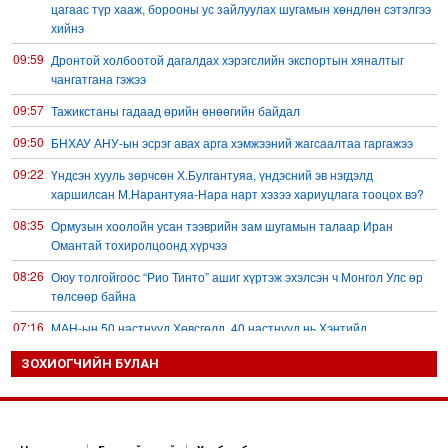
цагаас түр хааж, борооны ус зайлуулах шугамын хөндлөн сэтэлгээ
хийнэ
09:59
Дронтой холбоотой дагалдах хэрэгслийн экспортын хяналтыг
чангатгана гэжээ
09:57
Тажикстаны гадаад өрийн өнөөгийн байдал
09:50
БНХАУ АНУ-ын эсрэг авах арга хэмжээний жагсаалтаа гаргажээ
09:22
Үндсэн хууль зөрчсөн Х.Булгантуяа, үндэсний эв нэгдэлд
харшилсан М.Нарантуяа-Нара нарт хэзээ хариуцлага тооцох вэ?
08:35
Ормузын хоолойн усан тээврийн зам шугамын талаар Иран
Омантай тохиролцоонд хүрчээ
08:26
Оюу толгойгоос “Рио Тинто” ашиг хүртэж эхэлсэн ч Монгол Улс өр
төлсөөр байна
07:16
МАН-ын 50 настнууд Хөвсгөлд, 40 настнууд нь Хэнтийд
“хуралджээ”
ЗОХИОГЧИЙН БУЛАН
07:06
А.Ариунзаяа: Хүний нэр төрийг нас барсных нь дараа ч хуулиар
хамгаалах ёстой
20:31
Д.Трамп: Ормузын хоолой удахгүй нээгдэнэ