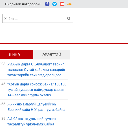
Бидэнтэй нэгдээрэй:
ШИНЭ
ЭРЭЛТТЭЙ
7:28
УИХ-ын дарга С.Бямбацогт төрийг
төлөөлөн Сутай хайрхны тэнгэрийг
тахих төрийн тахилгад оролцлоо
5:45
“Хотын дарга сонсож байна” 150150
тусгай дугаарыг наймдугаар сарын
14-нөөс ажиллуулж эхэлнэ
4:55
Жинхэнэ амаргүй цаг үеийг нь
Ерөнхий сайд Н.Учрал туулж байна
2:39
АИ-92 шатахууны нийлүүлэлт
тасралтгүй үргэлжилж байна