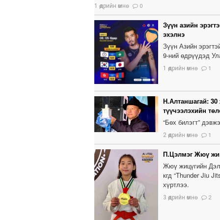
1 өдрийн өмнө
0
Зүүн азийн эрэгт
эхэлнэ
Зүүн Азийн эрэгтэ
9-ний өдрүүдэд Ул
1 өдрийн өмнө
1
Н.Алтаншагай: 30
түүчээлэхийн тө
“Бөх билэгт” дэвж
2 өдрийн өмнө
1
П.Цэлмэг Жюү жи
Жюү жицүгийн Дэл
кгд “Thunder Jiu 
хүртлээ.
3 өдрийн өмнө
2