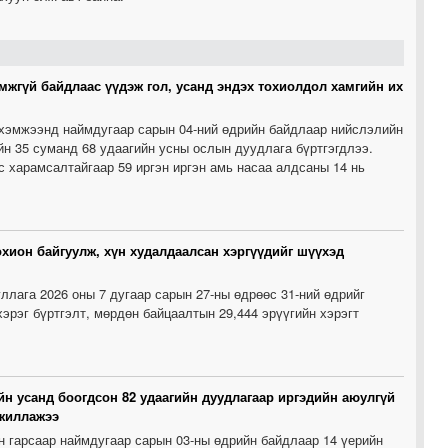
мжгүй байдлаас үүдэж гол, усанд эндэх тохиолдол хамгийн их
 хэмжээнд наймдугаар сарын 04-ний өдрийн байдлаар нийслэлийн
ийн 35 суманд 68 удаагийн усны ослын дуудлага бүртгэгдлээ.
 харамсалтайгаар 59 иргэн иргэн амь насаа алдсаны 14 нь
охион байгуулж, хүн худалдаалсан хэргүүдийг шүүхэд
ллага 2026 оны 7 дугаар сарын 27-ны өдрөөс 31-ний өдрийг
хэрэг бүртгэлт, мөрдөн байцаалтын 29,444 эрүүгийн хэрэгт
ийн усанд боогдсон 82 удаагийн дуудлагаар иргэдийн аюулгүй
ажиллажээ
 гарсаар наймдугаар сарын 03-ны өдрийн байдлаар 14 үерийн