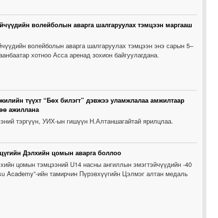
эйчүүдийн волейболын аварга шалгаруулах тэмцээн маргааш
йчүүдийн волейболын аварга шалгаруулах тэмцээн энэ сарын 5–
аанбаатар хотноо Асса аренад зохион байгуулагдана.
 жилийн түүхт “Бөх билэгт” дэвжээ уламжлалаа амжилтаар
лөө ажиллана
ээний тэргүүн, УИХ-ын гишүүн Н.Алтаншагайтай ярилцлаа.
цүгийн Дэлхийн цомын аварга боллоо
хийн цомын тэмцээний U14 насны ангиллын эмэгтэйчүүдийн -40
Jitsu Academy”-ийн тамирчин Пүрэвхүүгийн Цэлмэг алтан медаль