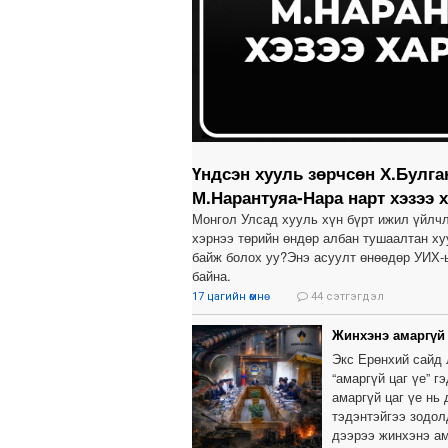
Үндсэн хууль зөрчсөн Х.Булга
М.Нарантуяа-Нара нарт хэзээ 
Монгол Улсад хууль хүн бүрт ижил үйлчл
хэрнээ төрийн өндөр албан тушаалтан хуу
байж болох уу?Энэ асуулт өнөөдөр УИХ-
байна.
17 цагийн өмнө
44 сэтгэгдэл
Жинхэнэ амаргүй 
Экс Ерөнхий сайд 
“амаргүй цаг үе” г
амаргүй цаг үе нь
тэдэнтэйгээ зодол
дээрээ жинхэнэ ам