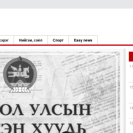
хэрэг
Нийгэм, соёл
Спорт
Easy news
1
1
1
1