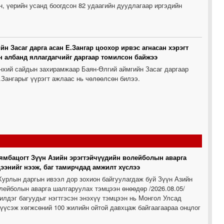
н, үерийн усанд боогдсон 82 удаагийн дуудлагаар иргэдийн
йн Засаг дарга асан Е.Зангар цоохор ирвэс агнасан хэрэгт
н албанд яллагдагчийг даргаар томилсон байжээ
нхий сайдын захирамжаар Баян-Өлгий аймгийн Засаг даргаар
Зангарыг үүрэгт ажлаас нь чөлөөлсөн билээ.
ямбацогт Зүүн Азийн эрэгтэйчүүдийн волейболын аварга
ээнийг нээж, баг тамирчдад амжилт хүслээ
урлын даргын ивээл дор зохион байгуулагдаж буй Зүүн Азийн
лейболын аварга шалгаруулах тэмцээн өнөөдөр /2026.08.05/
илдэг багуудыг нэгтгэсэн энэхүү тэмцээн нь Монгол Улсад
үүсэж хөгжсөний 100 жилийн ойтой давхцаж байгаагаараа онцлог