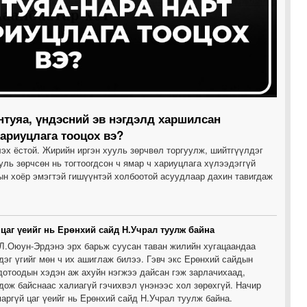
0
0
0
нтуяа, үндэсний эв нэгдэлд харшилсан
хариуцлага тооцох вэ?
эх ёстой. Жирийн иргэн хууль зөрчвөл торгуулж, шийтгүүлдэг
0
ль зөрчсөн нь тогтоогдсон ч ямар ч хариуцлага хүлээдэггүй
ын хоёр эмэгтэй гишүүнтэй холбоотой асуудлаар дахин тавигдаж
0
цаг үеийг нь Ерөнхий сайд Н.Учрал туулж байна
2
Л.Оюун-Эрдэнэ эрх барьж суусан таван жилийн хугацаандаа
эдэг үгийг мөн ч их ашиглаж билээ. Гэвч экс Ерөнхий сайдын
 дотоодын хэдэн аж ахуйн нэгжээ дайсан гэж зарлачихаад,
2
дож байснаас халиагүй гэчихвэл үнэнээс хол зөрөхгүй. Начир
аргүй цаг үеийг нь Ерөнхий сайд Н.Учрал туулж байна.