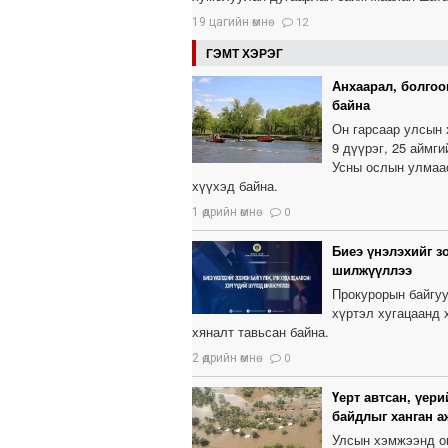
19 цагийн өмнө
12
ГЭМТ ХЭРЭГ
Анхаарал, болгоо
байна
Он гарсаар улсын
9 дүүрэг, 25 аймг
Усны ослын улмаас
хүүхэд байна.
1 өдрийн өмнө
0
Биеэ үнэлэхийг з
шилжүүллээ
Прокурорын байгуу
хүртэл хугацаанд 
хяналт тавьсан байна.
2 өдрийн өмнө
0
Үерт автсан, үер
байдлыг ханган 
Улсын хэмжээнд он