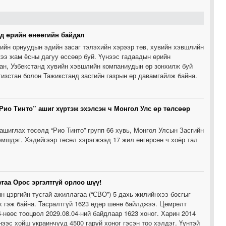
ад өрийн өнөөгийн байдал
ийн орнуудын эдийн засаг тэлэхийн хэрээр төв, хувийн хэвшлийн
ээ жам ёсны дагуу өссөөр буй. Үүнээс гадаадын өрийн
ан, Узбекстанд хувийн хэвшлийн компаниудын өр зонхилж буй
гизстан болон Тажикстанд засгийн газрын өр давамгайлж байна.
Рио Тинто” ашиг хүртэж эхэлсэн ч Монгол Улс өр төлсөөр
ашиглах төсөлд “Рио Тинто” групп 66 хувь, Монгол Улсын Засгийн
зэмшдэг. Хэдийгээр төсөл хэрэгжээд 17 жил өнгөрсөн ч хоёр тал
угаа Орос эргэлтгүй орлоо шүү!
н цэргийн тусгай ажиллагаа (“СВО”) 5 дахь жилийнхээ босгыг
х гэж байна. Тасралтгүй 1623 өдөр шөнө байлджээ. Цөмрөлт
4-нөөс тооцвол 2029.08.04-ний байдлаар 1623 хоног. Харин 2014
ээс хойш украинчууд 4500 гаруй хоног гэсэн тоо хэлдэг. Үүнтэй