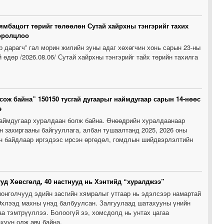
1
ямбацогт төрийг төлөөлөн Сутай хайрхны тэнгэрийг тахих
оролцлоо
р дарагч” гал морин жилийн зуны адаг хөхөгчин хонь сарын 23-ны
 өдөр /2026.08.06/ Сутай хайрхны тэнгэрийг тайх төрийн тахилга
1
сож байна” 150150 тусгай дугаарыг наймдугаар сарын 14-нөөс
э
аймдугаар хуралдаан болж байна. Өнөөдрийн хуралдаанаар
н захиргааны байгууллага, албан тушаалтанд 2025, 2026 оны
н байдлаар иргэдээс ирсэн өргөдөл, гомдлын шийдвэрлэлтийн
уд Хөвсгөлд, 40 настнууд нь Хэнтийд “хуралджээ”
онголчууд эдийн засгийн хямралыг утгаар нь эдэлсээр намартай
Эхлээд махны үнэд балбуулсан. Залгуулаад шатахууны үнийн
а тэмтрүүллээ. Болоогүй ээ, хомсдолд нь унтах цагаа
хуун олж авч байна.