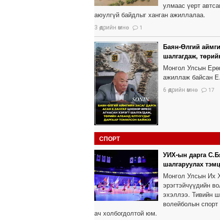
улмаас үерт автса
аюулгүй байдлыг ханган ажиллалаа.
3 өдрийн өмнө
1
Баян-Өлгий аймги
шалгагдаж, төрий
Монгол Улсын Ерө
ажиллаж байсан Е.
6 өдрийн өмнө
17
СПОРТ
УИХ-ын дарга С.Б
шалгаруулах тэмц
Монгол Улсын Их Х
эрэгтэйчүүдийн во
эхэллээ. Тивийн ш
волейболын спорт 
ач холбогдолтой юм.