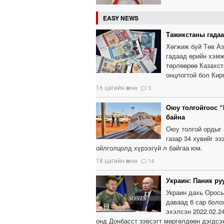
EASY NEWS
Тажикстаны гада
Хөгжиж буй Төв Аз
гадаад өрийн хэмж
төрлөөрөө Казахст
онцлогтой бол Кир
16 цагийн өмнө
5
Оюу толгойгоос “
байна
Оюу толгой ордыг 
газар 34 хувийг э
ойлголцолд хүрээгүй л байгаа юм.
18 цагийн өмнө
14
Украин: Паник ру
Украин дахь Оросы
даваад 6 сар боло
эхэлсэн 2022.02.2
онд Донбасст зэвсэгт мөргөлдөөн дэгдсэн