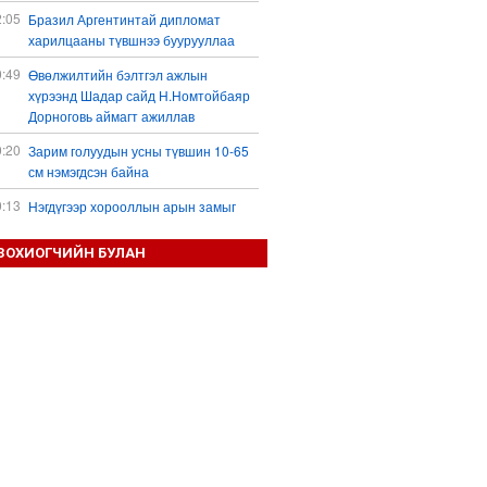
2:05
Бразил Аргентинтай дипломат
харилцааны түвшнээ буурууллаа
0:49
Өвөлжилтийн бэлтгэл ажлын
хүрээнд Шадар сайд Н.Номтойбаяр
Дорноговь аймагт ажиллав
0:20
Зарим голуудын усны түвшин 10-65
см нэмэгдсэн байна
0:13
Нэгдүгээр хорооллын арын замыг
наймдугаар сарын 6-ны 23:00 цагаас
түр хааж, борооны ус зайлуулах
ЗОХИОГЧИЙН БУЛАН
шугамын хөндлөн сэтэлгээ хийнэ
9:59
Дронтой холбоотой дагалдах
хэрэгслийн экспортын хяналтыг
чангатгана гэжээ
9:57
Тажикстаны гадаад өрийн өнөөгийн
байдал
9:50
БНХАУ АНУ-ын эсрэг авах арга
хэмжээний жагсаалтаа гаргажээ