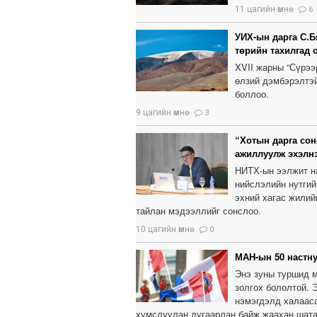
11 цагийн өмнө
6
УИХ-ын дарга С.Б
төрийн тахилгад 
XVII жарны “Сүрээ
өлзий дэмбэрэлтэй
боллоо.
9 цагийн өмнө
3
“Хотын дарга сон
ажиллуулж эхэлн
НИТХ-ын ээлжит н
нийслэлийн нутгий
эхний хагас жилий
тайлан мэдээллийг сонслоо.
10 цагийн өмнө
0
МАН-ын 50 настну
Энэ зуны туршид м
золгох бололтой. 
нэмэгдэлд халааса
хумслуулан дугаарлан байж жаахан шата