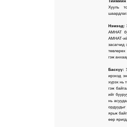
Тиймийн
Хууль т
шаардлаг
Нэмээд:
Э
АМНАТ бу
АМНАТ-ий
засагчид 
төвлөрөх
гэж анхаа
Басхүү:
ирэхэд э
хүрэх нь 
гэж байг
ийг бууру
нь асууда
ордуудыг
ярьж бай
өөр яригд