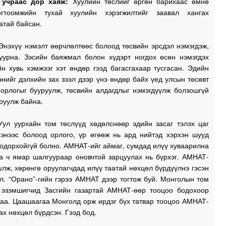
 учраас дор хаяж:
Хуулийн төслийг өргөн барихаас өмнө
огтоомжийн тухай хуулийн хэрэгжилтийг заавал хангах
атай байсан.
нэхүү нэмэлт өөрчлөлтөөс болоод төсвийн эрсдэл нэмэгдэж,
урна. Зэсийн баяжмал болон хүдэрт ногдох өсөн нэмэгдэх
н хувь хэмжээг хэт өндөр гээд багасгахаар тусгасан. Эдийн
энийг дэлхийн зах зээл дээр үнэ өндөр байх үед улсын төсөвт
 орлогыг бууруулж, төсвийн алдагдлыг нэмэгдүүлж болзошгүй
руулж байна.
Уул уурхайн том төслүүд хөдөлснөөр эдийн засаг тэлэх цаг
нэнээс болоод орлого, үр өгөөж нь ард нийтэд хэрхэн шууд
тодорхойгүй болно. АМНАТ-ийг аймаг, сумдад илүү хуваарилна
аа ч ямар шалгуураар оновчтой зарцуулах нь бүрхэг. АМНАТ-
улж, хөрөнгө оруулагчдад илүү таатай нөхцөл бүрдүүлнэ гэсэн
л. “Орано”-гийн гэрээ АМНАТ дээр тогтож буй. Монголын том
 эзэмшигчид Засгийн газартай АМНАТ-өөр тооцоо бодохоор
гаа. Цаашаагаа Монголд орж ирдэг бүх татвар тооцоо АМНАТ-
ах нөхцөл бүрдсэн. Гээд бод.