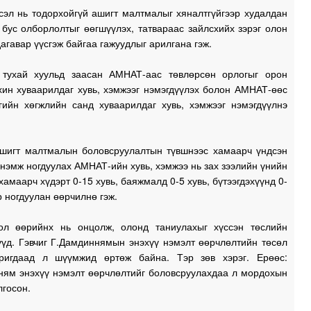
сэл нь тодорхойгүй ашигт малтмалыг хяналтгүйгээр худалдан
0
 бус олборлолтыг өөгшүүлэх, татвараас зайлсхийх зэрэг олон
0
дагавар үүсгэж байгаа гажуудлыг арилгана гэж.
 тухай хуульд заасан АМНАТ-аас төвлөрсөн орлогыг орон
1
хин хуваарилдаг хувь, хэмжээг нэмэгдүүлэх болон АМНАТ-өөс
гийн хөгжлийн санд хуваарилдаг хувь, хэмжээг нэмэгдүүлнэ
1
ашигт малтмалын боловсруулалтын түвшнээс хамаарч үндсэн
 нэмж ногдуулах АМНАТ-ийн хувь, хэмжээ нь зах зээлийн үнийн
хамаарч хүдэрт 0-15 хувь, баяжмалд 0-5 хувь, бүтээгдэхүүнд 0-
р ногдуулан өөрчилнө гэж.
ол өөрийнх нь онцолж, олонд таниулахыг хүссэн төслийн
үүд. Гэвчиг Г.Дамдиннямын энэхүү нэмэлт өөрчлөлтийн төсөл
ригдаад л шүүмжид өртөж байна. Тэр зөв хэрэг. Ерөөс:
ням энэхүү нэмэлт өөрчлөлтийг боловсруулахдаа л мордохын
лгосон.