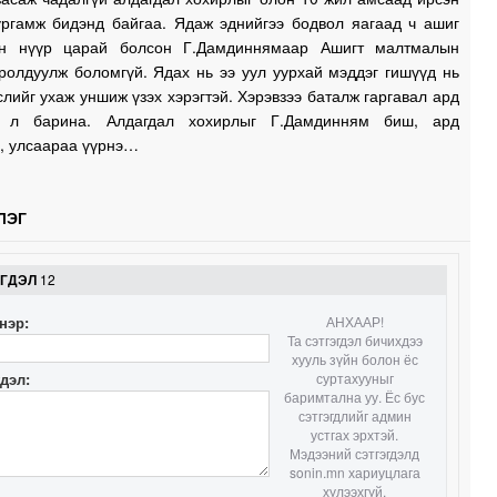
ургамж бидэнд байгаа. Ядаж эднийгээ бодвол яагаад ч ашиг
ын нүүр царай болсон Г.Дамдиннямаар Ашигт малтмалын
ролдуулж боломгүй. Ядах нь ээ уул уурхай мэддэг гишүүд нь
слийг ухаж уншиж үзэх хэрэгтэй. Хэрэвзээ баталж гаргавал ард
 л барина. Алдагдал хохирлыг Г.Дамдинням биш, ард
э, улсаараа үүрнэ…
ЛЭГ
ЭГДЭЛ
12
нэр:
АНХААР!
Та сэтгэгдэл бичихдээ
хууль зүйн болон ёс
гдэл:
суртахууныг
баримтална уу. Ёс бус
сэтгэгдлийг админ
устгах эрхтэй.
Мэдээний сэтгэгдэлд
sonin.mn хариуцлага
хүлээхгүй.