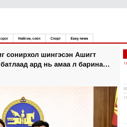
хэрэг
Нийгэм, соёл
Спорт
Easy news
г сонирхол шингэсэн Ашигт
батлаад ард нь амаа л барина…
1
2
1