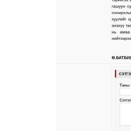
гашуун с
сонирхл
хуулийг о
энэхүү тө
нь амаа
нийтээрэ
Ө.БАТБИ
СЭТГ
Таны 
Сэтгэ