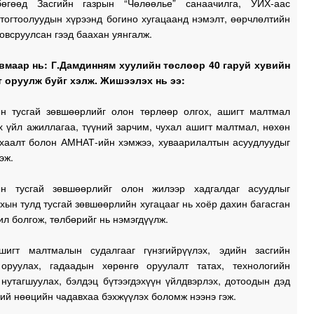
өгөөд Засгийн газрын “Чөлөөлье” санаачилга, УИХ-аас
тогтоолуудын хүрээнд богино хугацаанд нэмэлт, өөрчлөлтийн
овсруулсан гээд баахан уянгалж.
1
вмаар нь: Г.Дамдинням хуулийн төслөөр 40 гаруй хувийн
1
 оруулж буйг хэлж. Жишээлэх нь ээ:
1
ын тусгай зөвшөөрлийг олон төрлөөр олгох, ашигт малтмал
 үйл ажиллагаа, түүний зарчим, чухал ашигт малтмал, нөхөн
, хаалт болон АМНАТ-ийн хэмжээ, хуваарилалтын асуудлуудыг
эж.
1
ын тусгай зөвшөөрлийг олон жилээр хадгалдаг асуудлыг
хын тулд тусгай зөвшөөрлийн хугацааг нь хоёр дахин багасган
ил болгож, төлбөрийг нь нэмэгдүүлж.
1
шигт малтмалын судалгааг гүнзгийрүүлэх, эдийн засгийн
1
 оруулах, гадаадын хөрөнгө оруулалт татах, технологийн
нутагшуулах, бэлдэц бүтээгдэхүүн үйлдвэрлэх, дотоодын дэд
ний нөөцийн чадавхаа бэхжүүлэх боломж нээнэ гэж.
0