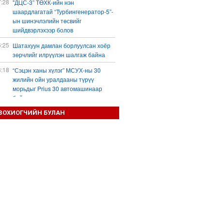
7:28
"ДЦС-3” ТӨХК-ийн нэн
шаардлагатай “Турбингенератор-5”-
ын шинэчлэлийн төсвийг
шийдвэрлэхээр болов
6:25
Шатахуун дамлан борлуулсан хоёр
зөрчлийг илрүүлэн шалгаж байна
3:18
“Сэцэн ханы хүлэг” МСУХ-ны 30
жилийн ойн уралдааны түрүү
морьдыг Prius 30 автомашинаар
байлна
3:01
ЗОХИОГЧИЙН БУЛАН
Б.Пүрэвдагва: 103 үйлчилгээний
зөвшөөрлийг цуцалснаар төрийн
хүнд суртал, олон шат дамжлагыг
бууруулж, бизнесээ саадгүй
өргөжүүлэх боломжтой боллоо
2:38
Европ Орос-Украины мөргөлдөөнийг
энхийн замаар шийдвэрлэхийг
хүсвэл зэвсэг нийлүүлэхээ зогсоох
ёстой гэжээ
1:57
ШХАБ-ын “Тяньшань-2026” кибер