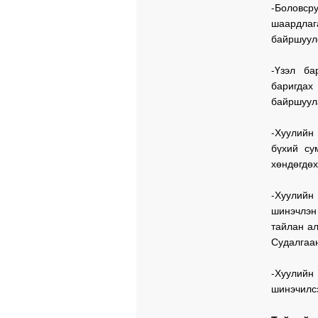
-Боловсру
шаардлаг
байршуул
-Үзэл ба
баригда
байршуул
-Хуулийн
бүхий су
хөндөгдөх
-Хуулийн
шинэчлэн
тайлан ал
Судалгаан
-Хуулийн
шинэчилсэ