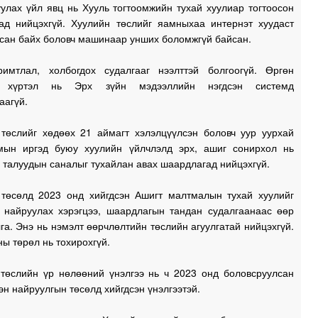
улах үйл явц нь Хууль тогтоомжийн тухай хуулиар тогтоосон
ад нийцэхгүй. Хуулийн төслийг яамныхаа интернэт хуудаст
сан байх боловч машинаар унших боломжгүй байсан.
римтлал, холбогдох судалгааг нээлттэй болгоогүй. Өргөн
х хүртэл нь Эрх зүйн мэдээллийн нэгдсэн системд
аагүй.
 төслийг хөдөөх 21 аймагт хэлэлцүүлсэн боловч уур уурхай
мын иргэд буюу хуулийн үйлчлэлд эрх, ашиг сонирхол нь
 талуудын саналыг тухайлан авах шаардлагад нийцэхгүй.
 төсөлд 2023 онд хийгдсэн Ашигт малтмалын тухай хуулийг
 найруулах хэрэгцээ, шаардлагын тандан судалгаанаас өөр
га. Энэ нь нэмэлт өөрчлөлтийн төслийн агуулгатай нийцэхгүй.
ы төрөл нь тохирохгүй.
 төслийн үр нөлөөний үнэлгээ нь ч 2023 онд боловсруулсан
н найруулгын төсөлд хийгдсэн үнэлгээтэй.