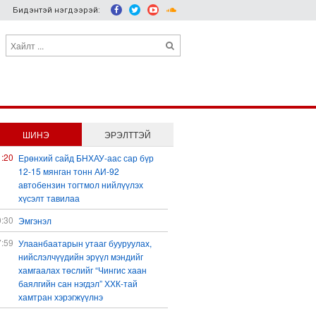
Бидэнтэй нэгдээрэй:
ШИНЭ
ЭРЭЛТТЭЙ
1:20
Ерөнхий сайд БНХАУ-аас сар бүр
12-15 мянган тонн АИ-92
автобензин тогтмол нийлүүлэх
хүсэлт тавилаа
0:30
Эмгэнэл
7:59
Улаанбаатарын утааг бууруулах,
нийслэлчүүдийн эрүүл мэндийг
хамгаалах төслийг “Чингис хаан
баялгийн сан нэгдэл” ХХК-тай
хамтран хэрэгжүүлнэ