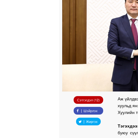
Аж үйлдв
Сэтгэгдэл (12)
хуульд ян
Шэйрлэх
Хуулийн т
Жиргэх
Тэгэхдээ
буюу сүү