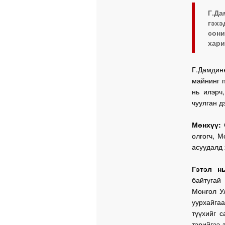
Г.Да
гэхэ
сон
хари
Г.Дамдин
майнинг п
нь илэрч
чуулган д
Мөнхүү:
С
олгогч, 
асуудалд 
Гэтэл н
байтугай
Монгол У
уурхайга
түүхийг 
тэрийгээ 