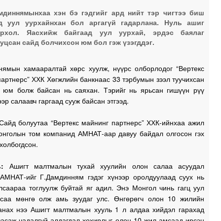
мдиннямынхаа хэн бэ гэдгийг ард нийт тэр чигтээ биш
д уул уурхайнхан бол аргагүй гадарлана. Нуль ашиг
ирхол. Яасхийж байгаад уул уурхай, эрдэс баялаг
уцсан сайд болчихсон юм бол гэж үзэгддэг.
нямын хамааралтай хөрс хуулж, нүүрс олборлодог “Вертекс
артнерс” ХХК Хөгжлийн банкнаас 33 тэрбумын зээл туучихсан
, юм болж байсан нь саяхан. Тэрийг нь ярьсан гишүүн рүү
ээр салаавч гаргаад сууж байсан этгээд.
айд болуутаа “Вертекс майнинг партнерс” ХХК-ийнхаа ажил
Монголын том компанид АМНАТ-аар давуу байдал олгосон гэх
холбогдсон.
ь:
Ашигт малтмалын тухай хуулийн олон салаа асуудал
 АМНАТ-ийг Г.Дамдинням гэдэг хүнээр оролдуулаад суух нь
лсаараа тоглуулж буйтай яг адил. Энэ Монгол чинь гагц уул
асаа мөнгө олж амь зуудаг улс. Өнгөрөгч олон 10 жилийн
санах нээ Ашигт малтмалын хууль 1 л алдаа хийдэл гарахад
засаж чадалгүй алдагдал хохирлыг олон 10 жил амсаад ирсэн