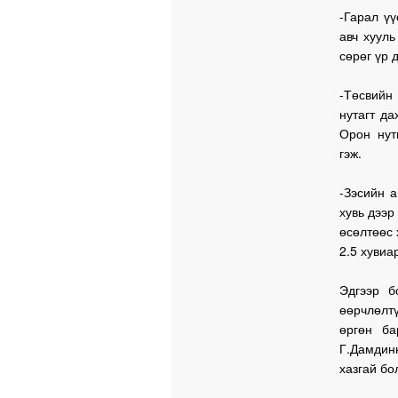
-Гарал үү
авч хууль
сөрөг үр 
-Төсвийн
нутагт да
Орон нут
гэж.
-Зэсийн 
хувь дээр
өсөлтөөс 
2.5 хувиа
Эдгээр б
өөрчлөлт
өргөн ба
Г.Дамдин
хазгай бо