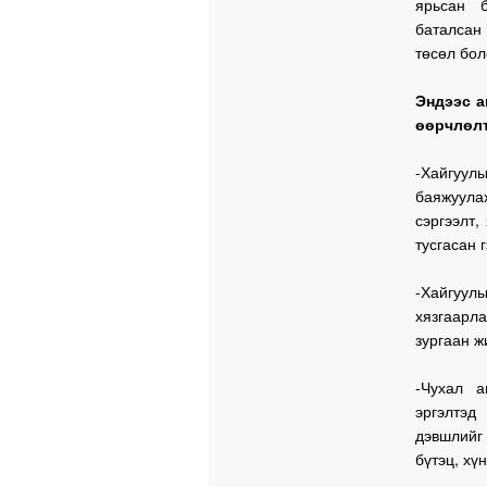
ярьсан б
баталсан 
төсөл бол
Эндээс а
өөрчлөлт
-Хайгуул
баяжуулах
сэргээлт
тусгасан г
-Хайгуул
хязгаарла
зургаан ж
-Чухал а
эргэлтэд
дэвшлийг 
бүтэц, хү