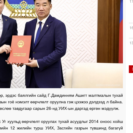
1
1
1
1
эр, эрдэс баялгийн сайд Г.Дамдинням Ашигт малтмалын тухай
зын гоё нэмэлт өөрчлөлт оруулна гэж цээжээ дэлдээд л байна.
1
өслөө тавдугаар сарын 26-нд УИХ-ын даргад өргөн мэдүүлж.
:
Уг хуульд өөрчлөлт оруулах тухай асуудлыг 2014 оноос хойш
лийн 12 жилийн турш УИХ, Засгийн газрын түвшинд багагүй
1