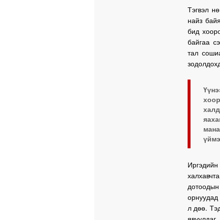
Тэгвэл нө
найз бай
бид хоор
байгаа с
тал соши
зодолдохд
Үүнэ
хоор
хал
яах
мана
үймэ
Иргэдийн
халхавчта
дотоодын
орнуудад 
л дөө. Тэ
явуулдаг