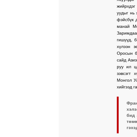
жийрхдэг
уудыг нь 
фэйсбүк 
манай Мо
Заримдаа
гишүүд, б
хүлээн з
Оросын б
сайд Азиз
руу ил ц
зэвсэгт 
Монгол У
хийгээд г
Фра
хэлэ
бид 
төмө
гэхэ