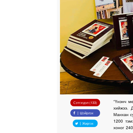
“Үнэнч м
Сэтгэгдэл (133)
хийжээ. 
Шэйрлэх
Манхан с
1200 тэм
Жиргэх
хоног 24