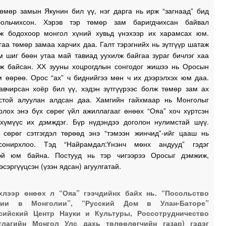
өмөр замын Якунин бил үү, нэг дарга нь ирж “загнаад” бид
больчихсон. Хэрэв тэр төмөр зам баригдчихсан байвал
гэж бодохоор монгол хүний хувьд үнэхээр их харамсах юм.
аа төмөр замаа харчих даа. Галт тэрэгнийх нь зүтгүүр шатаж
м шиг бөөн утаа май тавиад уухилж байгаа зураг бичлэг хаа
вж байсан. ХХ зууны хоцрогдлын сонгодог жишээ нь Оросын
м өөрөө. Орос “ах” ч биднийгээ мөн ч их дээрэлхэх юм даа.
авчирсан хоёр бил үү, хэдэн зүтгүүрээс болж төмөр зам ах
стой алуулан алдсан даа. Хамгийн гайхмаар нь Монголыг
рлох энэ бүх сөрөг үйл ажиллагааг өнөөх “Ояа” хоч хүртсэн
 хүмүүс их дэмждэг. Бүр нүдэндээ доголон нулимстай шүү.
 сөрөг сэтгэгдэл төрөөд энэ “тэмээн жинчид”-ийг цааш нь
 сонирхлоо. Тэд “Найрамдал:Үнэнч мөнх андууд” гэдэг
эй юм байна. Постууд нь тэр чигээрээ Оросыг дэмжиж,
эсэргүүцсэн (үзэн ядсан) агуулгатай.
хлээр өнөөх л “Ояа” гээчдийнх байх нь. “Посольство
сии в Монголии”, “Русский Дом в Улан-Баторе”
сийский Центр Науки и Культуры, Россотрудничество
тлагийн Монгол Улс дахь төлөөлөгчийн газар) гэдэг