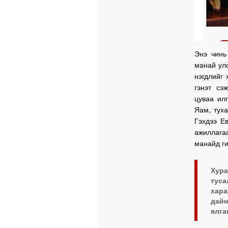
Энэ чинь
манай улс
нэгдлийг 
гэнэт сэ
цуваа ил
Яам, тух
Гэхдээ Е
ажиллага
манайд ги
Хура
туса
хара
дайн
ялга