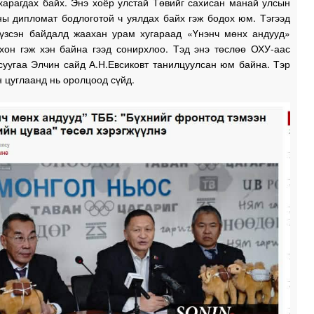
харагдах байх. Энэ хоёр улстай Төвийг сахисан манай улсын
ны дипломат бодлоготой ч уялдах байх гэж бодох юм. Тэгээд
1
 үзсэн байдалд жаахан урам хугараад «Үнэнч мөнх андууд»
хон гэж хэн байна гээд сонирхлоо. Тэд энэ төслөө ОХУ-аас
суугаа Элчин сайд А.Н.Евсиковт танилцуулсан юм байна. Тэр
 цуглаанд нь оролцоод сүйд.
1