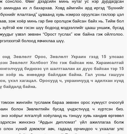
ж сонслоо. Өвөг дээдсийн минь нутаг ус нэр дурдагдсан
0
р аминдаа их л бахархав. Ховд аймгийн ард иргэд “Бүхнийг
бүхнийг ялалтанд” цуваанд хувь нэмрээ оруулсан гэхлээр цэл
аав, ээж хоёр минь гар бие оролцож байсан байх нь. Тийм бол
ь зүйтэй юм гэсэн шүү бодоод мэдээллийг цааш уншиж, бусад
0
жуудыг үзвэл зөвхөн “Орост туслах” юм байна гэж ойлголоо.
ргэлзээтэй болоод явчихлаа шүү.
0
2 онд Зөвлөлт Орос, Зөвлөлт Украин гээд 15 улсаас
сэн Зөвлөлт Холбоот Улс гэж байсан юм. Харамсалтай
монголчууд биднээс үл шалтгаалан ах дүүс байсан тэр 15
0
ын хоёр нь өнөөдөр байлдаж байна. Гал усны гашуун
он, үхэл хагацал. Оросууд ч, украинчууд ч адилхан хүнд
0
ү байдалд байна.
 тэмээн жингийн тусламж бараа зөвхөн орос хүмүүст очоогүй
2
раин болон Зөвлөлтийн бусад үндэстнүүд ч хүртсэн биз.
 энэ хоёрыг ялгалгүй хоёуланд нь тэнцүү хувь хандив өргөвөл
2
ээдэлсэн жинхэнэ “Ардын дипломат” үйл ажиллагаа болж
о олон хүний дэмжлэг авч, гадаад орчиндоо ч ухаалаг улс