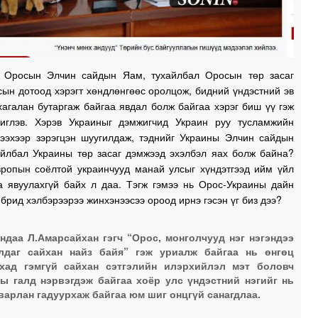
 Оросын Элчин сайдын Яам, тухайлбал Оросын төр засаг
ын дотоод хэрэгт хөндлөнгөөс оролцож, бидний үндэстний эв
хагалан бутаргаж байгаа явдал болж байгаа хэрэг биш үү гэж
жиглэв. Хэрэв Украиныг дэмжигчид Украин руу тусламжийн
гээхээр зэрэгцэн шуугилдаж, тэднийг Украины Элчин сайдын
айлбал Украины төр засаг дэмжээд эхэлбэл яах болж байна?
вропын соёлтой украинчууд манай улсыг хүндэтгээд ийм үйл
а явуулахгүй байх л даа. Тэгж гэмээ нь Орос-Украины дайн
брид хэлбэрээрээ жинхэнээсээ ороод ирнэ гэсэн үг биз дээ?
ндаа Л.Амарсайхан гэгч “Орос, монголчууд нэг нэгэндээ
лдаг сайхан найз байя” гэж уриалж байгаа нь өнгөц
хад гэмгүй сайхан сэтгэлийн илэрхийлэл мэт боловч
ы галд нэрвэгдэж байгаа хоёр улс үндэстний нэгийг нь
варлан гадуурхаж байгаа юм шиг онцгүй санагдлаа.