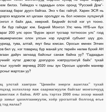
 юм билээ. Тиймдээ ч гадаадын олон оронд “Русский Дом”-
хаагаад бараг дуусч байгаа. Энэ ч бас гайгүй. Харин ЭСЯ нь
дээрээ мэдээлж ил цагаан оролцдог нь бол номхон хүлцэнгүй
нгол л байх даа, хөөрхий. Биднийг ёстой нэг үл тооно.
 би бүр гайхдаг юм. Бидний Монгол Улс чинь НҮБ-ын бүх
араг 200 улс орон “Бүрэн эрхэт тусгаар тогтносон улс” гээд
өвшөөрчихсөн олон улсын нэр хүндтэй субъект шүү дээ.
уриад, тува, алтай, якут биш юмсан. Оросын өмнөх Элчин
ов бил үү, нэг товарищ бүр манай улс төрийн нөлөө бүхий АН
агаан дайрч загнаад байсныг санаж байна уу? “Гадаадын
хүчнийг нутаг дэвсгэр дээгүүрээ нэвтрүүлэхгүй байх” тухай
лсыг хуулийг зөрчөөд 2020 оны зун Оросын цэргийн маневр
арсныг мартсан уу?
нц улстай хамтран “Цөмийн энерги ашиглах” тухай
лцээд эхлэхлээр яаж саармагжуулж байгааг монголчууд
ажиглаж л байна. АНУ аль тэртээ 2000 оны эхээр манай
р замыг цахилгаанжуулж, хоёр урсгалтай болгоод өгье
д тэд яалаа?