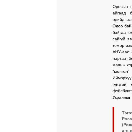
Оросын т
айгаад 
өдийд...
Одоо байг
байгаа ю
сайгүй я
төмөр за
АНУ-аас 
нартаа ё
маань хо
“монгол”
Иймэрхүү
гүнзгий
фэйсбүкт
Украиныг 
Тэгэ
Рос
(Рос
аген