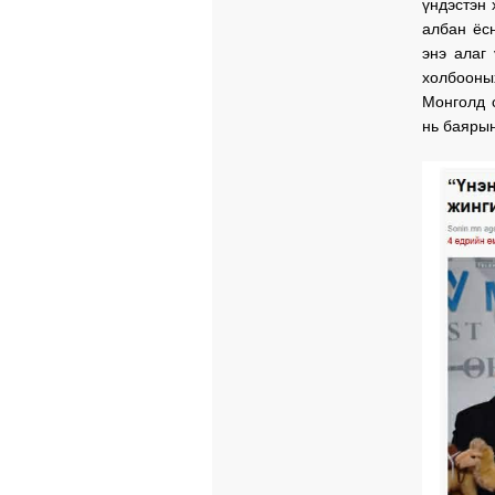
үндэстэн 
албан ёс
энэ алаг
холбооны
Монголд 
нь баярын