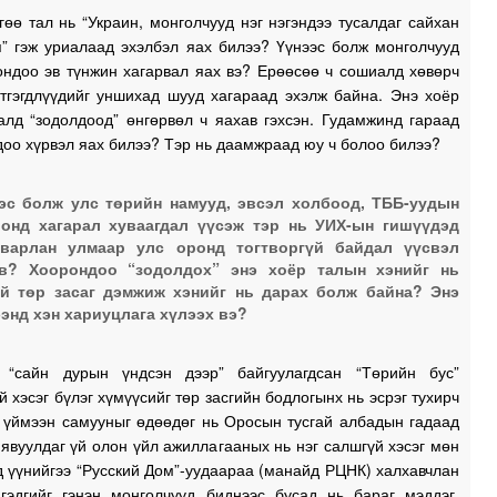
гөө тал нь “Украин, монголчууд нэг нэгэндээ тусалдаг сайхан
я” гэж уриалаад эхэлбэл яах билээ? Үүнээс болж монголчууд
ондоо эв түнжин хагарвал яах вэ? Ерөөсөө ч сошиалд хөвөрч
этгэгдлүүдийг уншихад шууд хагараад эхэлж байна. Энэ хоёр
алд “зодолдоод” өнгөрвөл ч яахав гэхсэн. Гудамжинд гараад
оо хүрвэл яах билээ? Тэр нь даамжраад юу ч болоо билээ?
эс болж улс төрийн намууд, эвсэл холбоод, ТББ-уудын
онд хагарал хуваагдал үүсэж тэр нь УИХ-ын гишүүдэд
дварлан улмаар улс оронд тогтворгүй байдал үүсвэл
ав? Хоорондоо “зодолдох” энэ хоёр талын хэнийг нь
й төр засаг дэмжиж хэнийг нь дарах болж байна? Энэ
энд хэн хариуцлага хүлээх вэ?
 “сайн дурын үндсэн дээр” байгуулагдсан “Төрийн бус”
й хэсэг бүлэг хүмүүсийг төр засгийн бодлогынх нь эсрэг тухирч
 үймээн самууныг өдөөдөг нь Оросын тусгай албадын гадаад
явуулдаг үй олон үйл ажиллагааных нь нэг салшгүй хэсэг мөн
д үүнийгээ “Русский Дом”-уудаараа (манайд РЦНК) халхавчлан
 гэдгийг гэнэн монголчууд биднээс бусад нь бараг мэддэг,