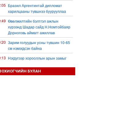
2:05
Бразил Аргентинтай дипломат
харилцааны түвшнээ буурууллаа
0:49
Өвөлжилтийн бэлтгэл ажлын
хүрээнд Шадар сайд Н.Номтойбаяр
Дорноговь аймагт ажиллав
0:20
Зарим голуудын усны түвшин 10-65
см нэмэгдсэн байна
0:13
Нэгдүгээр хорооллын арын замыг
наймдугаар сарын 6-ны 23:00 цагаас
түр хааж, борооны ус зайлуулах
ЗОХИОГЧИЙН БУЛАН
шугамын хөндлөн сэтэлгээ хийнэ
9:59
Дронтой холбоотой дагалдах
хэрэгслийн экспортын хяналтыг
чангатгана гэжээ
9:57
Тажикстаны гадаад өрийн өнөөгийн
байдал
9:50
БНХАУ АНУ-ын эсрэг авах арга
хэмжээний жагсаалтаа гаргажээ