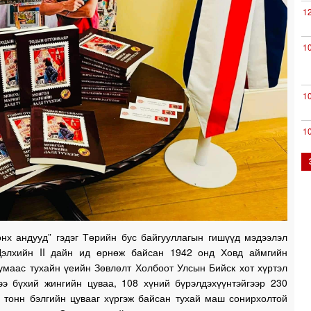
1
1
1
1
0
өнх андууд” гэдэг Төрийн бус байгууллагын гишүүд мэдээлэл
0
Дэлхийн II дайн ид өрнөж байсан 1942 онд Ховд аймгийн
умаас тухайн үеийн Зөвлөлт Холбоот Улсын Бийск хот хүртэл
0
ээ бүхий жингийн цуваа, 108 хүний бүрэлдэхүүнтэйгээр 230
0 тонн бэлгийн цувааг хүргэж байсан тухай маш сонирхолтой