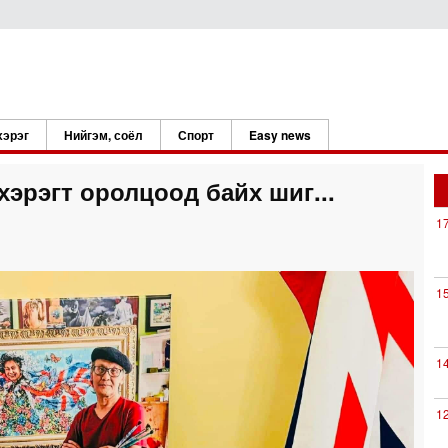
хэрэг
Нийгэм, соёл
Спорт
Easy news
эрэгт оролцоод байх шиг...
1
1
1
1