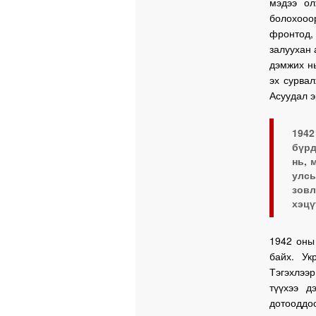
мэдээ ол
болохооо
фронтод, 
залуухан 
дэмжих н
эх сурвал
Асуудал э
194
бүрд
нь, 
улс
зовл
хэцү
1942 оны
байх. Ук
Тэгэхлээр
түүхээ д
дотооддо