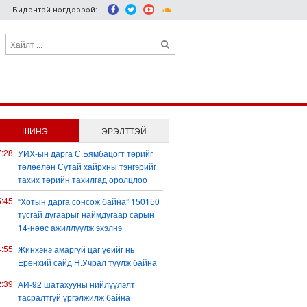
Бидэнтэй нэгдээрэй:
ШИНЭ
ЭРЭЛТТЭЙ
7:28
УИХ-ын дарга С.Бямбацогт төрийг
төлөөлөн Сутай хайрхны тэнгэрийг
тахих төрийн тахилгад оролцлоо
5:45
“Хотын дарга сонсож байна” 150150
тусгай дугаарыг наймдугаар сарын
14-нөөс ажиллуулж эхэлнэ
4:55
Жинхэнэ амаргүй цаг үеийг нь
Ерөнхий сайд Н.Учрал туулж байна
2:39
АИ-92 шатахууны нийлүүлэлт
тасралтгүй үргэлжилж байна