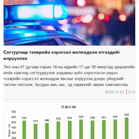
Согтуугаар тээврийн хэрэгсэл жолоодсон этгээдийг
илрүүллээ
Энэ оны 07 дугаар сарын 18-ны өдрийн 17 цаг 35 минутад цагдаагийн
алба хаагчид согтууруулах ундааны зүйл хэрэглэсэн үедээ
тээврийн хэрэгсэл жолоодож явсныг илрүүлэн дээрх үйлдлийг
таслан зогсоож, бусдын амь нас, эд хөрөнгийг авран хамгааллаа.
2026.07.21
0