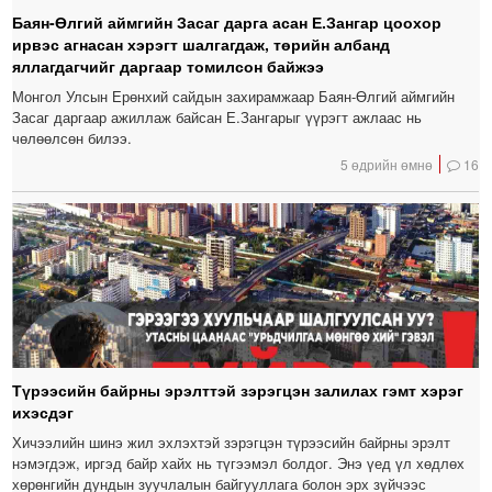
Баян-Өлгий аймгийн Засаг дарга асан Е.Зангар цоохор
ирвэс агнасан хэрэгт шалгагдаж, төрийн албанд
яллагдагчийг даргаар томилсон байжээ
Монгол Улсын Ерөнхий сайдын захирамжаар Баян-Өлгий аймгийн
Засаг даргаар ажиллаж байсан Е.Зангарыг үүрэгт ажлаас нь
чөлөөлсөн билээ.
5 өдрийн өмнө
16
Түрээсийн байрны эрэлттэй зэрэгцэн залилах гэмт хэрэг
ихэсдэг
Хичээлийн шинэ жил эхлэхтэй зэрэгцэн түрээсийн байрны эрэлт
нэмэгдэж, иргэд байр хайх нь түгээмэл болдог. Энэ үед үл хөдлөх
хөрөнгийн дундын зуучлалын байгууллага болон эрх зүйчээс