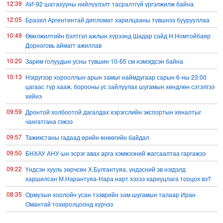
12:39
АИ-92 шатахууны нийлүүлэлт тасралтгүй үргэлжилж байна
12:05
Бразил Аргентинтай дипломат харилцааны түвшнээ буурууллаа
10:49
Өвөлжилтийн бэлтгэл ажлын хүрээнд Шадар сайд Н.Номтойбаяр
Дорноговь аймагт ажиллав
10:20
Зарим голуудын усны түвшин 10-65 см нэмэгдсэн байна
10:13
Нэгдүгээр хорооллын арын замыг наймдугаар сарын 6-ны 23:00
цагаас түр хааж, борооны ус зайлуулах шугамын хөндлөн сэтэлгээ
хийнэ
09:59
Дронтой холбоотой дагалдах хэрэгслийн экспортын хяналтыг
чангатгана гэжээ
09:57
Тажикстаны гадаад өрийн өнөөгийн байдал
09:50
БНХАУ АНУ-ын эсрэг авах арга хэмжээний жагсаалтаа гаргажээ
09:22
Үндсэн хууль зөрчсөн Х.Булгантуяа, үндэсний эв нэгдэлд
харшилсан М.Нарантуяа-Нара нарт хэзээ хариуцлага тооцох вэ?
08:35
Ормузын хоолойн усан тээврийн зам шугамын талаар Иран
Омантай тохиролцоонд хүрчээ
08:26
Оюу толгойгоос “Рио Тинто” ашиг хүртэж эхэлсэн ч Монгол Улс өр