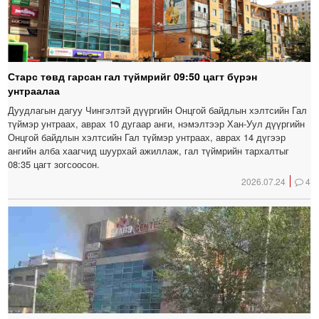
Старс төвд гарсан гал түймрийг 09:50 цагт бүрэн
унтраалаа
Дуудлагын дагуу Чингэлтэй дүүргийн Онцгой байдлын хэлтсийн Гал
түймэр унтраах, аврах 10 дугаар анги, нэмэлтээр Хан-Уул дүүргийн
Онцгой байдлын хэлтсийн Гал түймэр унтраах, аврах 14 дүгээр
ангийн алба хаагчид шуурхай ажиллаж, гал түймрийн тархалтыг
08:35 цагт зогсоосон.
2026.07.24
4