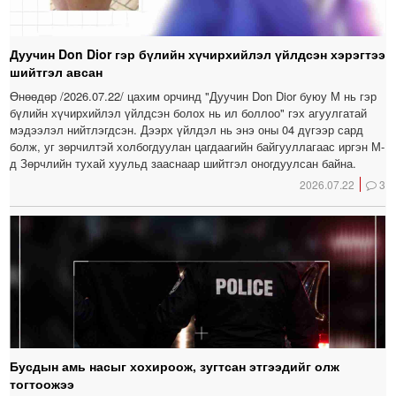
Дуучин Don Dior гэр бүлийн хүчирхийлэл үйлдсэн хэрэгтээ
шийтгэл авсан
Өнөөдөр /2026.07.22/ цахим орчинд "Дуучин Don Dior буюу М нь гэр
бүлийн хүчирхийлэл үйлдсэн болох нь ил боллоо" гэх агуулгатай
мэдээлэл нийтлэгдсэн. Дээрх үйлдэл нь энэ оны 04 дүгээр сард
болж, уг зөрчилтэй холбогдуулан цагдаагийн байгууллагаас иргэн М-
д Зөрчлийн тухай хуульд зааснаар шийтгэл оногдуулсан байна.
2026.07.22
3
Бусдын амь насыг хохироож, зугтсан этгээдийг олж
тогтоожээ