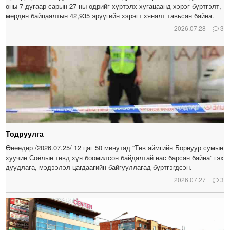
оны 7 дугаар сарын 27-ны өдрийг хүртэлх хугацаанд хэрэг бүртгэлт,
мөрдөн байцаалтын 42,935 эрүүгийн хэрэгт хяналт тавьсан байна.
2026.07.28
3
Тодруулга
Өнөөдөр /2026.07.25/ 12 цаг 50 минутад “Төв аймгийн Борнуур сумын
хуучин Соёлын төвд хүн боомилсон байдалтай нас барсан байна” гэх
дуудлага, мэдээлэл цагдаагийн байгууллагад бүртгэгдсэн.
2026.07.27
3