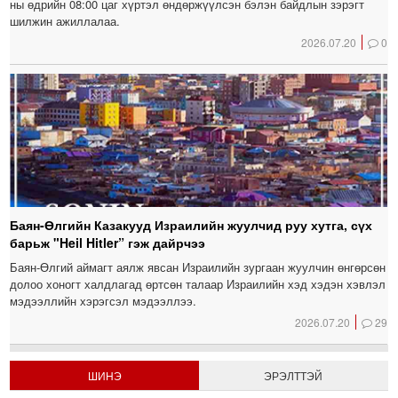
ны өдрийн 08:00 цаг хүртэл өндөржүүлсэн бэлэн байдлын зэрэгт
шилжин ажиллалаа.
2026.07.20
0
Баян-Өлгийн Казакууд Израилийн жуулчид руу хутга, сүх
барьж "Heil Hitler” гэж дайрчээ
Баян-Өлгий аймагт аялж явсан Израилийн зургаан жуулчин өнгөрсөн
долоо хоногт халдлагад өртсөн талаар Израилийн хэд хэдэн хэвлэл
мэдээллийн хэрэгсэл мэдээллээ.
2026.07.20
29
ШИНЭ
ЭРЭЛТТЭЙ