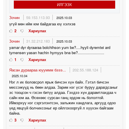
ИЛГЭЭХ
Зочин
59.153.113.93
2025.10.03
үгүй мөн ийм юм байдагаа юү хэлхэв
2
Хариулах
Зочин
31.32.212.183
2025.10.03
yamar dyr dyraaraa bolchihson yum be?....hyyli dyremtei ard
tymensen yasan hachin hymyys bna be?.......................
1
Хариулах
Яасан дураараа юууммм бэээ...
202.55.188.124
2025.10.04
Нэг л их боловсрол ярьж бичсэн хүн байх. Гэтэл бичсэн
мессэжүүд нь бөөн алдаа. Зарим нэг үсэг буруу дарагдсаныг
эс тооцсон ч гэсэн битүү алдаа. Гэхдээ хүн дарамтлахдаа ч
сайн юм аа. Өсөхөөс сурсан ганц эрдэм нь бололтой.
Иймэрхүү нэг сэргэлэнтсэн, зальжин хандлага, аргууд одоо
үед явцгүй болчихсоныг ер ойлгохооргүй л хүүхэн байгаам
байна.
3
Хариулах