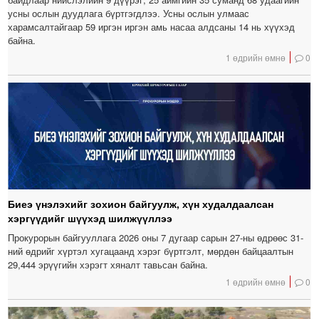
усны ослын дуудлага бүртгэгдлээ. Усны ослын улмаас
харамсалтайгаар 59 иргэн иргэн амь насаа алдсаны 14 нь хүүхэд
байна.
1 өдрийн өмнө
0
Биеэ үнэлэхийг зохион байгуулж, хүн худалдаалсан
хэргүүдийг шүүхэд шилжүүллээ
Прокурорын байгууллага 2026 оны 7 дугаар сарын 27-ны өдрөөс 31-
ний өдрийг хүртэл хугацаанд хэрэг бүртгэлт, мөрдөн байцаалтын
29,444 эрүүгийн хэрэгт хяналт тавьсан байна.
1 өдрийн өмнө
0