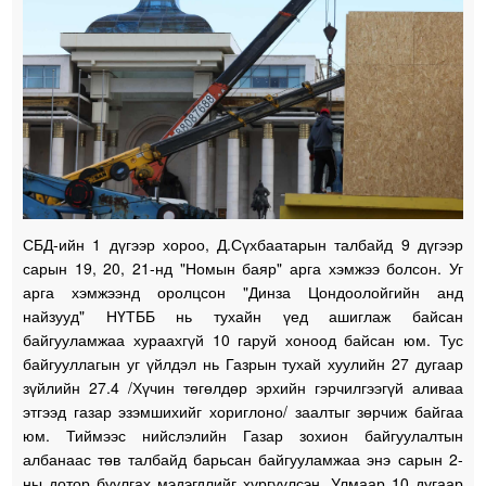
СБД-ийн 1 дүгээр хороо, Д.Сүхбаатарын талбайд 9 дүгээр
сарын 19, 20, 21-нд "Номын баяр" арга хэмжээ болсон. Уг
арга хэмжээнд оролцсон "Динза Цондоолойгийн анд
найзууд" НҮТББ нь тухайн үед ашиглаж байсан
байгууламжаа хураахгүй 10 гаруй хоноод байсан юм. Тус
байгууллагын уг үйлдэл нь Газрын тухай хуулийн 27 дугаар
зүйлийн 27.4 /Хүчин төгөлдөр эрхийн гэрчилгээгүй аливаа
этгээд газар эзэмшихийг хориглоно/ заалтыг зөрчиж байгаа
юм. Тиймээс нийслэлийн Газар зохион байгуулалтын
албанаас төв талбайд барьсан байгууламжаа энэ сарын 2-
ны дотор буулгах мэдэгдлийг хүргүүлсэн. Улмаар 10 дугаар