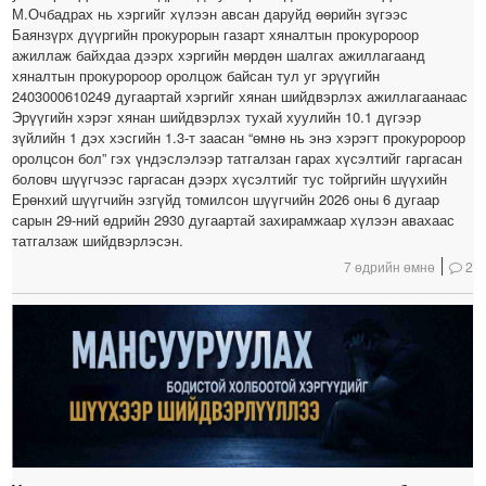
М.Очбадрах нь хэргийг хүлээн авсан даруйд өөрийн зүгээс
Баянзүрх дүүргийн прокурорын газарт хяналтын прокуророор
ажиллаж байхдаа дээрх хэргийн мөрдөн шалгах ажиллагаанд
хяналтын прокуророор оролцож байсан тул уг эрүүгийн
2403000610249 дугаартай хэргийг хянан шийдвэрлэх ажиллагаанаас
Эрүүгийн хэрэг хянан шийдвэрлэх тухай хуулийн 10.1 дүгээр
зүйлийн 1 дэх хэсгийн 1.3-т заасан “өмнө нь энэ хэрэгт прокуророор
оролцсон бол” гэх үндэслэлээр татгалзан гарах хүсэлтийг гаргасан
боловч шүүгчээс гаргасан дээрх хүсэлтийг тус тойргийн шүүхийн
Ерөнхий шүүгчийн эзгүйд томилсон шүүгчийн 2026 оны 6 дугаар
сарын 29-ний өдрийн 2930 дугаартай захирамжаар хүлээн авахаас
татгалзаж шийдвэрлэсэн.
7 өдрийн өмнө
2