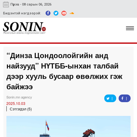
Пүрэв - 08 сарын 06, 2026
Бидэнтэй нэгдээрэй:
“Динза Цондоолойгийн анд
Улс төр, эдийн засаг
найзууд” НҮТББ-ынхан талбай
Гэмт хэрэг
дээр хууль бусаар өвөлжих гэж
Нийгэм, соёл
байжээ
Спорт
Sonin.mn agency
2025.10.03
Easy news
Сэтгэгдэл (5)