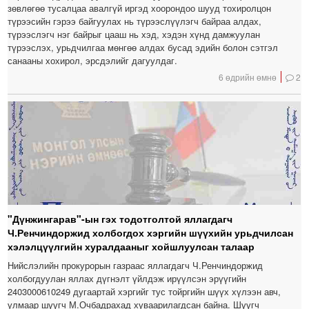
зөвлөгөө тусалцаа авалгүй иргэд хоорондоо шууд тохиролцон
түрээсийн гэрээ байгуулах нь түрээслүүлэгч байраа алдах,
түрээслэгч нэг байрыг цааш нь хэд, хэдэн хүнд дамжуулан
түрээслэх, урьдчилгаа мөнгөө алдах бусад эдийн болон сэтгэл
санааны хохирол, эрсдэлийг дагуулдаг.
6 өдрийн өмнө
2
"Дүнжингарав"-ын гэх тодотголтой яллагдагч
Ч.Ренчиндоржид холбогдох хэргийн шүүхийн урьдчилсан
хэлэлцүүлгийн хуралдааныг хойшлуулсан талаар
Нийслэлийн прокурорын газраас яллагдагч Ч.Ренчиндоржид
холбогдуулан яллах дүгнэлт үйлдэж ирүүлсэн эрүүгийн
2403000610249 дугаартай хэргийг тус тойргийн шүүх хүлээн авч,
улмаар шүүгч М.Очбадрахад хуваарилагдсан байна. Шүүгч