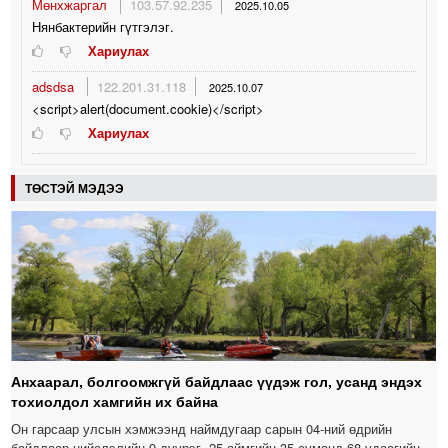
Мөнхжаргал
103.57.92.235
2025.10.05
Нянбактерийн гүтгэлэг.
Хариулах
adsdsa
122.201.31.118
2025.10.07
<script>alert(document.cookie)</script>
Хариулах
ТӨСТЭЙ МЭДЭЭ
Анхаарал, болгоомжгүй байдлаас үүдэж гол, усанд эндэх
тохиолдол хамгийн их байна
Он гарсаар улсын хэмжээнд наймдугаар сарын 04-ний өдрийн
байдлаар нийслэлийн 9 дүүрэг, 25 аймгийн 35 суманд 68 удаагийн