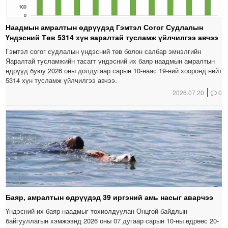
Наадмын амралтын өдрүүдэд Гэмтэл Согог Судлалын
Үндэсний Төв 5314 хүн яаралтай тусламж үйлчилгээ авчээ
Гэмтэл согог судлалын үндэсний төв болон салбар эмнэлгийн
Яаралтай тусламжийн тасагт үндэсний их баяр наадмын амралтын
өдрүүд буюу 2026 оны долдугаар сарын 10-наас 19-ний хооронд нийт
5314 хүн тусламж үйлчилгээ авчээ.
2026.07.20
0
Баяр, амралтын өдрүүдэд 39 иргэний амь насыг аварчээ
Үндэсний их баяр наадмыг тохиолдуулан Онцгой байдлын
байгууллагын хэмжээнд 2026 оны 07 дугаар сарын 10-ны өдрөөс 20-