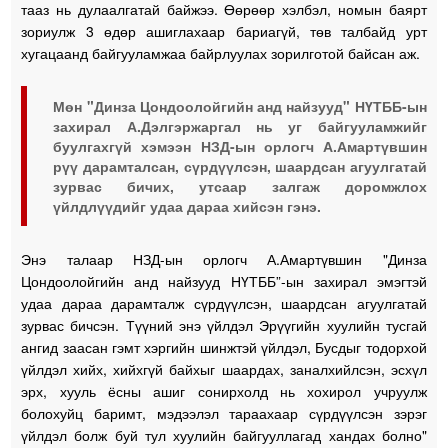
тааз нь дулаалгатай байжээ. Өөрөөр хэлбэл, номын баярт
зориулж 3 өдөр ашиглахаар бариагүй, төв талбайд урт
хугацаанд байгууламжаа байрлуулах зорилготой байсан аж.
Мөн "Динза Цондоолойгийн анд найзууд" НҮТББ-ын
захирал А.Дэлгэржаргал нь уг байгууламжийг
буулгахгүй хэмээн НЗД-ын орлогч А.Амартүвшин
рүү дарамталсан, сүрдүүлсэн, шаардсан агуулгатай
зурвас бичих, утсаар залгаж доромжлох
үйлдлүүдийг удаа дараа хийсэн гэнэ.
Энэ талаар НЗД-ын орлогч А.Амартүвшин "Динза
Цондоолойгийн анд найзууд НҮТББ”-ын захирал эмэгтэй
удаа дараа дарамталж сүрдүүлсэн, шаардсан агуулгатай
зурвас бичсэн. Түүний энэ үйлдэл Эрүүгийн хуулийн тусгай
ангид заасан гэмт хэргийн шинжтэй үйлдэл, Бусдыг тодорхой
үйлдэл хийх, хийхгүй байхыг шаардах, заналхийлсэн, эсхүл
эрх, хууль ёсны ашиг сонирхолд нь хохирол учруулж
болохуйц баримт, мэдээлэл тараахаар сүрдүүлсэн зэрэг
үйлдэл болж буй тул хуулийн байгууллагад хандах болно"