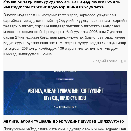
Улсын хилээр мансууруулах эм, сэтгэцэд нөлөөт бодис
нэвтрүүлсэн хэргийг шүүхээр шийдвэрлүүлжээ
Энэхүү мэдээлэл нь иргэдийг гэмт хэрэг, зөрчлөөс урьдчилан
сэргийлэх, иргэд, олон нийтэд Эрүүгийн хуульд заасан гэмт хэргийн
талаарх ойлголт, хэргийн шийдвэрлэлтийг ойлгомжтой байдлаар
мэдээлэх зорилготой. Прокурорын байгууллага 2026 оны 7 дугаар
сарын 27-ны өдрийн байдлаар мансууруулах бодис, сэтгэцэд нөлөөт
бодис хууль бусаар ашиглах гэмт хэрэгт буруутгагдан яллагдагчаар
татагдсан 206 хүнд холбогдох 139 хэрэгт яллах дүгнэлт үйлдэж,
шүүхэд шилжүүлсэн байна.
7 өдрийн өмнө
6
Авлига, албан тушаалын хэргүүдийг шүүхэд шилжүүлжээ
Прокурорын байгууллага 2026 оны 7 дугаар сарын 20-ны өдрөөс мөн