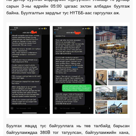
сарын 3-ны өдрийн 05:00 цагаас эхлэн албадан буулгаж
байна. Буулгалтын зардлыг тус НҮТББ-аас гаргуулах аж.
Буулгах явцад тус байгууллага нь төв талбайд барьсан
байгууламждаа 380B тог татуулсан, байгууламжийн хана,