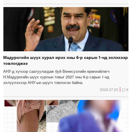
Мадурогийн шүүх хурал ирэх оны 6-р сарын 1-нд эхлэхээр
товлогджээ
АНУ-д хүчээр саатуулагдаж буй Венесуэлийн ерөнхийлөгч
Н.Мадурогийн шүүх хурлын товыг 2027 оны 6-р сарын 1-нд
эхлүүлэхээр АНУ-ын шүүгч товлосон байна.
2026.07.23
6