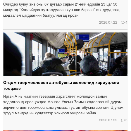
Өчигдөр буюу энэ оны 07 дугаар сарын 21-ний өдрийн 23 цаг 50
минутад “Хэвлийдээ хутгалуулсан хүн нас барсан” гэх дуудлага,
мэдээлэл цагдаагийн байгууллагад ирсэн.
2026.07.22
4
Огцом тоормослосон автобусны жолоочид хариуцлага
тооцжээ
Иргэн А нь нийтийн тээврийн хэрэгслийг жолоодон замын
хөдөлгөөнд оролцохдоо Монгол Улсын Замын хөдөлгөөний дүрэм
зөрчин огцом тоормосолсны улмаас тус автобусны зорчигч Ц унаж,
эрүүл мэндэд нь хүндэвтэр хохирол учирсан байна.
2026.07.22
6