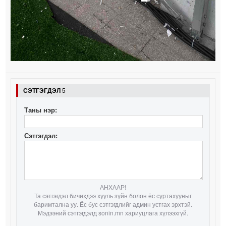
СЭТГЭГДЭЛ
5
Таны нэр:
Сэтгэгдэл:
АНХААР!
Та сэтгэгдэл бичихдээ хууль зүйн болон ёс суртахууныг
баримтална уу. Ёс бус сэтгэгдлийг админ устгах эрхтэй.
Мэдээний сэтгэгдэлд sonin.mn хариуцлага хүлээхгүй.