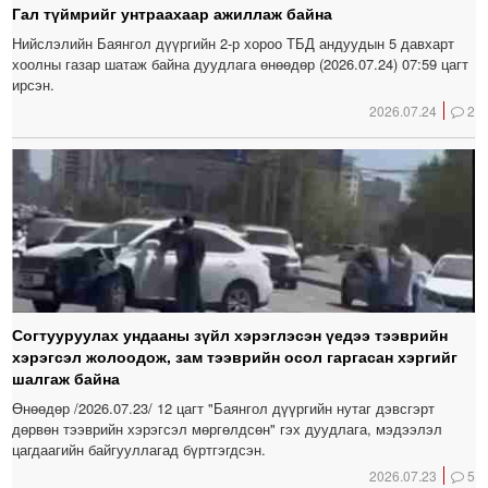
Гал түймрийг унтраахаар ажиллаж байна
Нийслэлийн Баянгол дүүргийн 2-р хороо ТБД андуудын 5 давхарт
хоолны газар шатаж байна дуудлага өнөөдөр (2026.07.24) 07:59 цагт
ирсэн.
2026.07.24
2
Согтууруулах ундааны зүйл хэрэглэсэн үедээ тээврийн
хэрэгсэл жолоодож, зам тээврийн осол гаргасан хэргийг
шалгаж байна
Өнөөдөр /2026.07.23/ 12 цагт "Баянгол дүүргийн нутаг дэвсгэрт
дөрвөн тээврийн хэрэгсэл мөргөлдсөн" гэх дуудлага, мэдээлэл
цагдаагийн байгууллагад бүртгэгдсэн.
2026.07.23
5