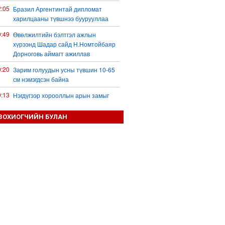
2:05
Бразил Аргентинтай дипломат
харилцааны түвшнээ буурууллаа
0:49
Өвөлжилтийн бэлтгэл ажлын
хүрээнд Шадар сайд Н.Номтойбаяр
Дорноговь аймагт ажиллав
0:20
Зарим голуудын усны түвшин 10-65
см нэмэгдсэн байна
0:13
Нэгдүгээр хорооллын арын замыг
наймдугаар сарын 6-ны 23:00 цагаас
түр хааж, борооны ус зайлуулах
ЗОХИОГЧИЙН БУЛАН
шугамын хөндлөн сэтэлгээ хийнэ
9:59
Дронтой холбоотой дагалдах
хэрэгслийн экспортын хяналтыг
чангатгана гэжээ
9:57
Тажикстаны гадаад өрийн өнөөгийн
байдал
9:50
БНХАУ АНУ-ын эсрэг авах арга
хэмжээний жагсаалтаа гаргажээ