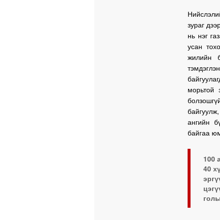
Нийслэли
зураг дээ
нь нэг га
усан тох
жилийн 
тэмдэглэ
байгуула
морьтой 
болзошгү
байгуулж
ангийн б
байгаа ю
100 
40 х
эргү
цэгү
голы