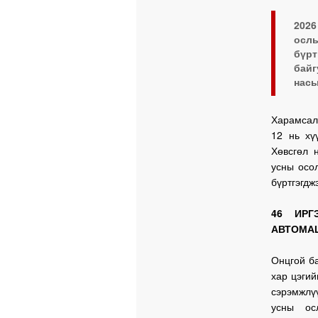
202
ослы
бүр
байг
насы
Харамсалт
12 нь хү
Хөвсгөл 
усны осол
бүртгэгдж
46 ИРГ
АВТОМА
Онцгой б
хар цэги
сэрэмжлү
усны ос