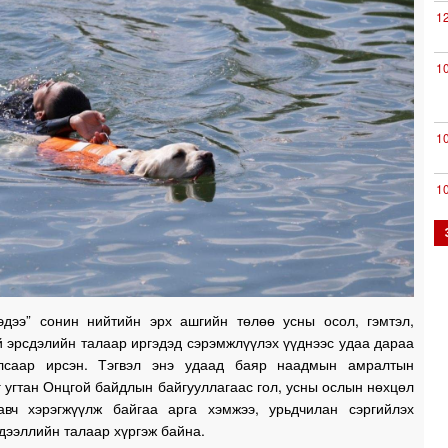
1
1
1
1
0
эдээ” сонин нийтийн эрх ашгийн төлөө усны осол, гэмтэл,
 эрсдэлийн талаар иргэдэд сэрэмжлүүлэх үүднээс удаа дараа
0
лсаар ирсэн. Тэгвэл энэ удаад баяр наадмын амралтын
 угтан Онцгой байдлын байгууллагаас гол, усны ослын нөхцөл
0
авч хэрэгжүүлж байгаа арга хэмжээ, урьдчилан сэргийлэх
дээллийн талаар хүргэж байна.