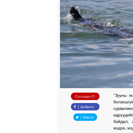
“Зууны м
Сэтгэгдэл (7)
болзошгүй
Шэйрлэх
сурвалжи
өдрүүдийг
Жиргэх
байдал, 
мэдээ, мэ