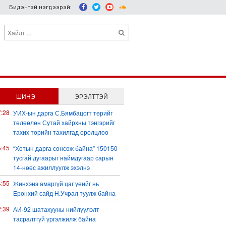
Бидэнтэй нэгдээрэй:
ШИНЭ
ЭРЭЛТТЭЙ
7:28
УИХ-ын дарга С.Бямбацогт төрийг
төлөөлөн Сутай хайрхны тэнгэрийг
тахих төрийн тахилгад оролцлоо
5:45
“Хотын дарга сонсож байна” 150150
тусгай дугаарыг наймдугаар сарын
14-нөөс ажиллуулж эхэлнэ
4:55
Жинхэнэ амаргүй цаг үеийг нь
Ерөнхий сайд Н.Учрал туулж байна
2:39
АИ-92 шатахууны нийлүүлэлт
тасралтгүй үргэлжилж байна