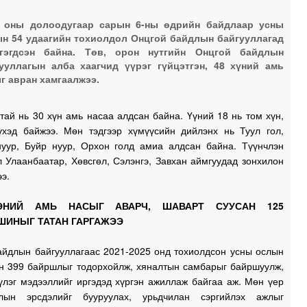
0
6 оны долоодугаар сарын 6-ны өдрийн байдлаар усны
н 54 удаагийн тохиолдол Онцгой байдлын байгууллагад
тгэгдсэн байна. Төв, орон нутгийн Онцгой байдлын
0
ууллагын алба хаагчид үүрэг гүйцэтгэн, 48 хүний амь
г авран хамгаалжээ.
0
ай нь 30 хүн амь насаа алдсан байна. Үүний 18 нь том хүн,
үхэд байжээ. Мөн тэдгээр хүмүүсийн дийлэнх нь Туул гол,
нуур, Буйр нуур, Орхон голд амиа алдсан байна. Түүнчлэн
0
 Улаанбаатар, Хөвсгөл, Сэлэнгэ, Завхан аймгуудад зонхилон
ээ.
0
ЭНИЙ АМЬ НАСЫГ АВАРЧ, ШАВАРТ СУУСАН 125
ШИНЫГ ТАТАН ГАРГАЖЭЭ
2
айдлын байгууллагаас 2021-2025 онд тохиолдсон усны ослын
йн 399 байршлыг тодорхойлж, хяналтын самбарыг байршуулж,
2
үлэг мэдээллийг иргэдэд хүргэн ажиллаж байгаа аж. Мөн үер
лын эрсдэлийг бууруулах, урьдчилан сэргийлэх ажлыг