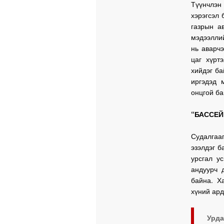
Түүнчлэн
хэрэгсэл 
газрын а
мэдээллий
нь аварчэ
цаг хүрт
хийдэг б
иргэдэд 
онцгой б
“БАССЕЙ
Судалгаа
эзэлдэг б
урсгал у
андуурч 
байна. Х
хүний ард
Урд