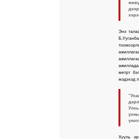
жив
дээр
хэрэ
Энэ тала
Б.Ууганб
тоомсорл
ажиллага
ажиллаг
ажилладаг
метрт бэ
мэдэхэд л
“Ус
дэрл
Улсы
усн
үнэл
Хууль эр