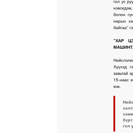
гол ус ру
нэмэгдэж,
болон гү
нарын ха
байгаа” г
“ХАР Ц
МАШИНТА
Нийслэли
Хүүхэд г
завьтай э
15-наас е
юм.
Ний
хэл
хэмж
бүрт
гол 