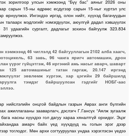
лэх зорилгоор улсын хэмжээнд “Бүү бас” аяныг 2026 оны
гаар сарын 15-ны өдрөөс есдүгээр сарын 15-ныг хүртэл улс
1
р өрнүүлжээ. Ингэхдээ иргэд, олон нийт, хүүхэд багачуудын
ын талаарх мэдлэгийг нэмэгдүүлэх, аюулгүй дадал хэвшүүлэх
р 31 удаагийн сургалт, дадлагыг зохион байгуулж 323.834
1
хамруулжээ.
н хэмжээнд 46 чиглэлд 42 байгууллагын 2102 алба хаагч,
отоцикель, 63 завь, 96 чанга яригч автомашин, дрон
лан үүрэг гүйцэтгэж, 46 иргэний амь насыг аварч, шаварт
сан 125 автомашиныг татан гаргаж, 20.147 иргэнд
эмжлүүлэг зөвлөмж хүргэж, хар цэгийн 29 байршилд
ааруулга тэмдэг байршуулсан гэдгийг НОБГ-аас
эллээ.
ар нийслэлийн онцгой байдлын газрын Аврах анги бүлгийн
рах ажиллагааны зааварлагч, дэслэгч Г.Гансүх “Аялж зугаалж
 бага насны хүүхдээ гол дагуу хараа хяналтгүй орхидог. Эцэг
айхандаа амарч байх үед хүүхдүүд нь голын эрэг дээр
гээр тоглодог. Мөн архи согтууруулах ундаа хэрэглэсэн үедээ