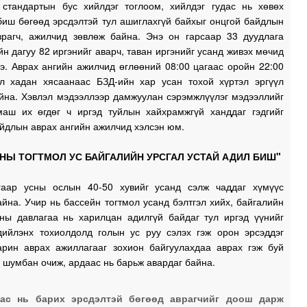
 стандартын бус хийлдэг тоглоом, хийлдэг гудас нь хөвөх
биш бөгөөд эрсдэлтэй тул ашиглахгүй байхыг онцгой байдлын
врагч, ажилчид зөвлөж байна. Энэ он гарсаар 33 дуудлага
н дагуу 82 иргэнийг аварч, таван иргэнийг усанд живэх мөчид
э. Аврах ангийн ажилчид өглөөний 08:00 цагаас оройн 22:00
эл хадан хясаанаас БЗД-ийн хар усан тохой хүртэл эргүүл
айна. Хэвлэл мэдээллээр дамжуулан сэрэмжлүүлэг мэдээллийг
маш их өгдөг ч иргэд туйлын хайхрамжгүй ханддаг гэдгийг
айдлын аврах ангийн ажилчид хэлсэн юм.
НЫ ТОГТМОЛ УС БАЙГАЛИЙН УРСГАЛ УСТАЙ АДИЛ БИШ"
гаар усны ослын 40-50 хувийг усанд сэлж чаддаг хүмүүс
айна. Учир нь бассейн тогтмол усанд бэлтгэл хийх, байгалийн
сны давлагаа нь харилцан адилгүй байдаг тул иргэд үүнийг
дийлэнх тохиолдолд голын ус руу сэлэх гэж орон эрсэддэг
арин аврах ажиллагааг зохион байгуулахдаа аврах гэж буй
 шумбан очиж, ардаас нь барьж авардаг байна.
аас нь барих эрсдэлтэй бөгөөд аврагчийг доош дарж