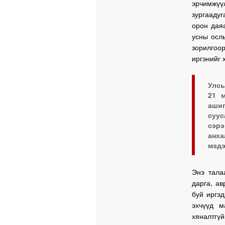
эрчимжүү
зургааду
орон даяа
усны осл
зорилгоо
иргэнийг 
Улсы
21 м
ашиг
суу
сэр
анх
мэдэ
Энэ тала
дарга, ав
буй иргэд
эхчүүд м
хяналтгүй