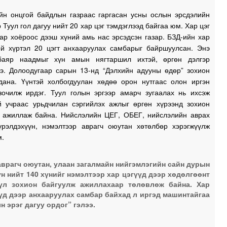
йн онцгой байдлын газраас гаргасан усны ослын эрсдэлийн
р Туул гол дагуу нийт 20 хар цэг тэмдэглээд байгаа юм. Хар цэг
зар хоёроос дээш хүний амь нас эрсэдсэн газар. БЗД-ийн хар
ой хүртэл 20 цэгт анхааруулах самбарыг байршуулсан. Энэ
баяр наадмыг хүн амын нягтаршил ихтэй, өргөн дэлгэр
нэ. Долоодугаар сарын 13-нд “Дэлхийн адууны өдөр” зохион
гдана. Үүнтэй холбогдуулан хөдөө орон нутгаас олон иргэн
зочилж ирдэг. Туул голын эргээр амарч зугаалах нь ихсэж
й учраас урьдчилан сэргийлэх ажлыг өргөн хүрээнд зохион
, ажиллаж байна. Нийслэлийн ЦЕГ, ОБЕГ, нийслэлийн аврах
үрэлдэхүүн, нэмэлтээр аврагч оюутан хөтөлбөр хэрэгжүүлж
м.
аврагч оюутан, улаан загалмайн нийгэмлэгийн сайн дурын
үн нийт 140 хүнийг нэмэлтээр хар цэгүүд дээр хөдөлгөөнт
үл зохион байгуулж ажиллахаар төлөвлөж байна. Хар
үд дээр анхааруулах самбар байхад л иргэд машинтайгаа
н эрэг дагуу ордог” гэлээ.