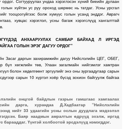
у ордог. Согтууруулах ундаа хэрэглэсэн хүний биеийн дулаан
 голын хүйтэн ус руу ороход шөрмөс нь татдаг. Усны урсгал
нийг тооцоогүйгээс болж хүмүүс голын усанд энддэг. Аврагч
нтааз, хувцас хэрэглэл, усны багаж хэрэгслүүд хангалттай
эв.
ЭГҮҮДЭД АНХААРУУЛАХ САМБАР БАЙХАД Л ИРГЭД
ЙГАА ГОЛЫН ЭРЭГ ДАГУУ ОРДОГ”
йн Засаг даргын захирамжийн дагуу Нийслэлийн ЦЕГ, ОБЕГ,
эр бүл хөгжлийн төв, Улаан загалмайн нийгэмлэг хамтран
ргүүл болон хөдөлгөөнт эргүүлийг энэ оны зургаадугаар сарын
сдүгээр сарын 10 хүртэл хоёр бүсэд зохион байгуулж байгаа
слэлийн онцгой байдлын газрын гамшгаас хамгаалах
тсийн дарга, хурандаа Д.Хадбаатар “Нийслэлийн
ээнд нийт 33 удаагийн усны ослын дуудлага мэдээлэл
гэгдсэн. Баяр наадмын амралтын өдрүүд эхэлж, иргэд
ус барааддаг. Үүнтэй холбоотой эрсдэлүүд нэмэгддэг.