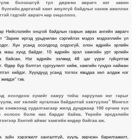
үүлж болзошгүй тул дөрвөн аврагч нэг завин
 бүлгийн даргатай хамт аюулгүй байдлыг сахиж ажиллах
гтэй гэдгийг аврагч нар онцоллоо.
ар Нийслэлийн онцгой байдлын газрын аврах ангийн аврагч
ат “Зарим иргэд урьдчилан сэргийлэх мэдээ мэдээллийн үл
одог. Хүн усанд осолдоод олдохгүй, олон өдрийн эрлийн
а маш хүнд байдаг. 10 өдрийн эрэл хамгийн урт эрлийн
аа байсан. Нэг өдрийн ээлжид 48 цаг үүрэг гүйцэтгэж
. Өдөр бүр бэлтгэл сургуулилт хийж, хамгийн гүндээ найман
лтгэл хийдэг. Хүүхдүүд усанд тоглох явцдаа хөл алдаж нэг
 живдэг” гэв.
анд осолдсон хүнийг хажуу тийш харуулан нэг гарыг
үүлж, нэг хөлийг нугалсан байдалтай хэвтүүлнэ” Монгол
н хэмжээнд судалгаагаар жилд дунджаар 100 орчим хүн
ы ослоос болж нас бардаг байна. Үерийн эрсдэлийн
гээгээр Хэнтий аймаг хамгийн өндөр байгаа аж.
х зүйн хэрэгжилт хангалтгүй, хууль зөрчсөн барилгажилт,