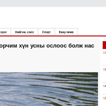
хэрэг
Нийгэм, соёл
Спорт
Easy news
орчим хүн усны ослоос болж нас
1
1
1
1