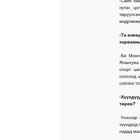
-Сайн ба
нутаг, цэ
төрүүлсэ
мэдрэмжий
-Та өнөө
харвааны
-Би Монг
Ялангуяа
спорт ши
сонсоод ш
соёлоо тэ
-Хүүхдүү
төрөв?
-Үнэхээр
хүүхдүүд 
надад маш