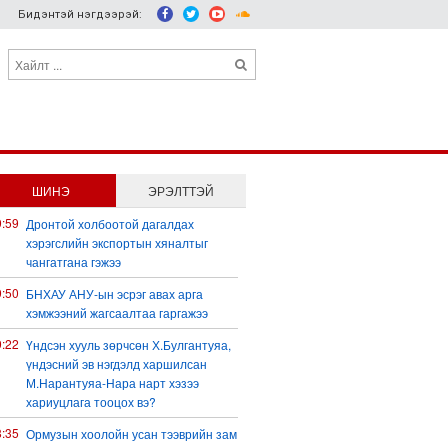
Бидэнтэй нэгдээрэй:
ШИНЭ
ЭРЭЛТТЭЙ
9:59
Дронтой холбоотой дагалдах
хэрэгслийн экспортын хяналтыг
чангатгана гэжээ
9:50
БНХАУ АНУ-ын эсрэг авах арга
хэмжээний жагсаалтаа гаргажээ
9:22
Үндсэн хууль зөрчсөн Х.Булгантуяа,
үндэсний эв нэгдэлд харшилсан
М.Нарантуяа-Нара нарт хэзээ
хариуцлага тооцох вэ?
8:35
Ормузын хоолойн усан тээврийн зам