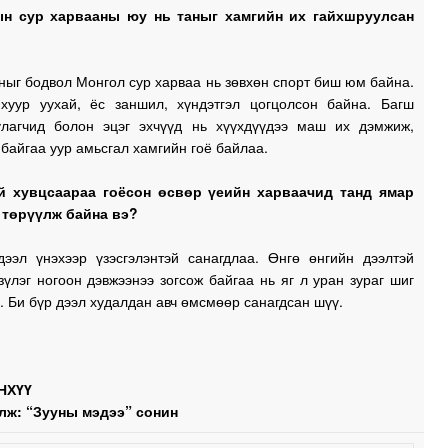
ын сур харвааны юу нь таныг хамгийн их гайхшруулсан
0
ныг бодвол Монгол сур харваа нь зөвхөн спорт биш юм байна.
1
хуур уухай, ёс заншил, хүндэтгэл цогцолсон байна. Багш
улагчид болон эцэг эхчүүд нь хүүхдүүдээ маш их дэмжиж,
байгаа уур амьсгал хамгийн гоё байлаа.
1
й хувцсаараа гоёсон өсвөр үеийн харваачид танд ямар
төрүүлж байна вэ?
дээл үнэхээр үзэсгэлэнтэй санагдлаа. Өнгө өнгийн дээлтэй
зүлэг ногоон дэвжээнээ зогсож байгаа нь яг л уран зураг шиг
. Би бүр дээл худалдан авч өмсмөөр санагдсан шүү.
НХҮҮ
лж: “Зууны мэдээ” сонин