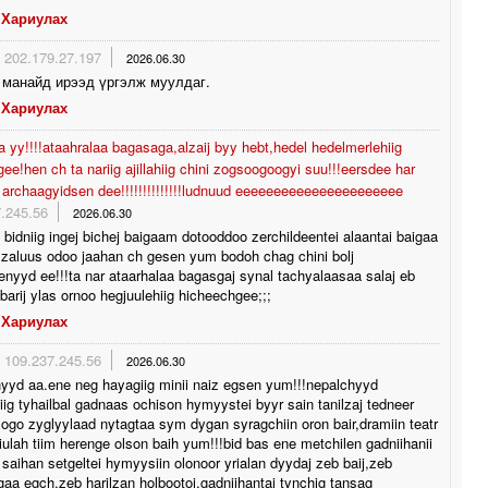
Хариулах
202.179.27.197
2026.06.30
 манайд ирээд үргэлж муулдаг.
Хариулах
a yy!!!!ataahralaa bagasaga,alzaij byy hebt,hedel hedelmerlehiig
ee!hen ch ta nariig ajillahiig chini zogsoogoogyi suu!!!eersdee har
j archaagyidsen dee!!!!!!!!!!!!!!ludnuud eeeeeeeeeeeeeeeeeeeeee
.245.56
2026.06.30
 bidniig ingej bichej baigaam dotooddoo zerchildeentei alaantai baigaa
 zaluus odoo jaahan ch gesen yum bodoh chag chini bolj
enyyd ee!!!ta nar ataarhalaa bagasgaj synal tachyalaasaa salaj eb
 barij ylas ornoo hegjuulehiig hicheechgee;;;
Хариулах
109.237.245.56
2026.06.30
yyd aa.ene neg hayagiig minii naiz egsen yum!!!nepalchyyd
iig tyhailbal gadnaas ochison hymyystei byyr sain tanilzaj tedneer
logo zyglyylaad nytagtaa sym dygan syragchiin oron bair,dramiin teatr
riulah tiim herenge olson baih yum!!!bid bas ene metchilen gadniihanii
 saihan setgeltei hymyysiin olonoor yrialan dyydaj zeb baij,zeb
lgaa egch,zeb harilzan holbootoi,gadniihantai tynchig tansag