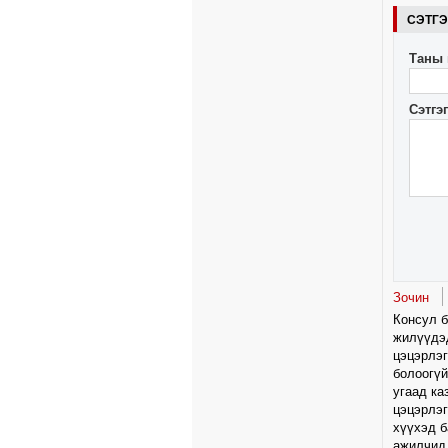
СЭТГ
Таны 
Сэтгэ
Зочин
Консул б
жилүүдэд
цэцэрлэг
болоогүй
угаад ка
цэцэрлэг
хүүхэд б
ажилчид 