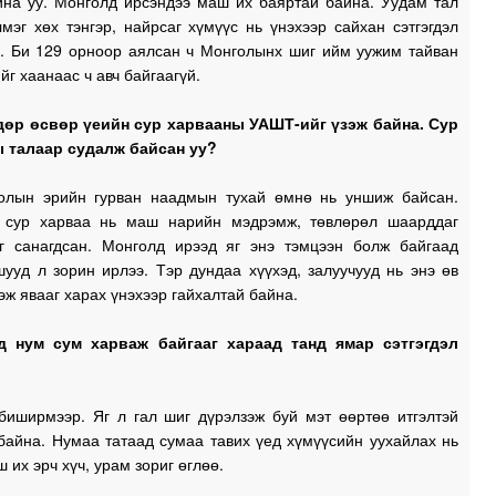
йна уу. Монголд ирсэндээ маш их баяртай байна. Уудам тал
1
лмэг хөх тэнгэр, найрсаг хүмүүс нь үнэхээр сайхан сэтгэгдэл
н. Би 129 орноор аялсан ч Монголынх шиг ийм уужим тайван
г хаанаас ч авч байгаагүй.
1
дөр өсвөр үеийн сур харвааны УАШТ-ийг үзэж байна. Сур
 талаар судалж байсан уу?
1
олын эрийн гурван наадмын тухай өмнө нь уншиж байсан.
 сур харваа нь маш нарийн мэдрэмж, төвлөрөл шаарддаг
0
г санагдсан. Монголд ирээд яг энэ тэмцээн болж байгаад
ууд л зорин ирлээ. Тэр дундаа хүүхэд, залуучууд нь энэ өв
эж явааг харах үнэхээр гайхалтай байна.
0
д нум сум харваж байгааг хараад танд ямар сэтгэгдэл
0
 биширмээр. Яг л гал шиг дүрэлзэж буй мэт өөртөө итгэлтэй
байна. Нумаа татаад сумаа тавих үед хүмүүсийн уухайлах нь
0
 их эрч хүч, урам зориг өглөө.