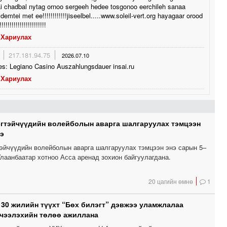
ai chadbal nytag ornoo sergeeh hedee tosgonoo eerchileh sanaa
demtei met ee!!!!!!!!!!!!jiseelbel.....www.soleil-vert.org hayagaar orood
!!!!!!!!!!!!!!!!!!!!!
Хариулах
217.181.94.75
2026.07.10
es: Legiano Casino Auszahlungsdauer insai.ru
Хариулах
эгтэйчүүдийн волейболын аварга шалгаруулах тэмцээн
э
тэйчүүдийн волейболын аварга шалгаруулах тэмцээн энэ сарын 5–
лаанбаатар хотноо Асса аренад зохион байгуулагдана.
20 цагийн өмнө
1
 30 жилийн түүхт “Бөх билэгт” дэвжээ уламжлалаа
чээлэхийн төлөө ажиллана