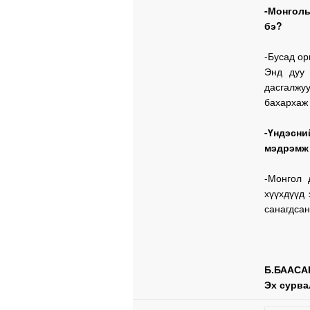
-Монгол
бэ?
-Бусад ор
Энд дуу 
дасгалжу
бахархаж 
-Үндэсни
мэдрэмж 
-Монгол 
хүүхдүүд 
санагдсан
Б.БААСА
Эх сурва