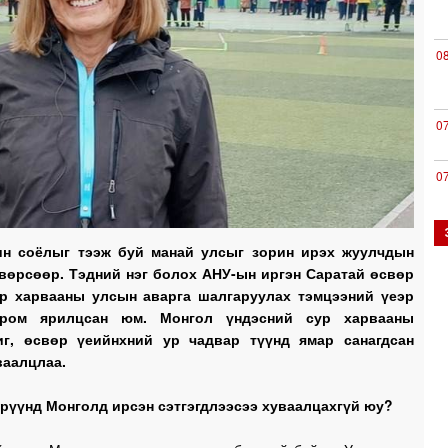
0
0
0
2
ин соёлыг тээж буй манай улсыг зорин ирэх жуулчдын
вөрсөөр. Тэдний нэг болох АНУ-ын иргэн Саратай өсвөр
ур харвааны улсын аварга шалгаруулах тэмцээний үеэр
2
ром ярилцсан юм. Монгол үндэсний сур харвааны
иг, өсвөр үеийнхний ур чадвар түүнд ямар санагдсан
ваалцлаа.
1
рүүнд Монголд ирсэн сэтгэгдлээсээ хуваалцахгүй юу?