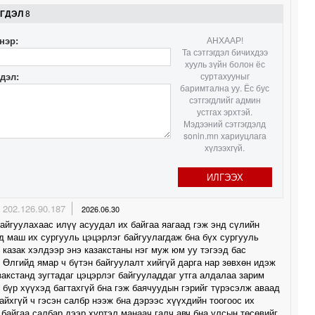
ЭГДЭЛ
8
нэр:
АНХААР!
Та сэтгэгдэл бичихдээ
хууль зүйн болон ёс
гдэл:
суртахууныг
баримтална уу. Ёс бус
сэтгэгдлийг админ
устгах эрхтэй.
Мэдээний сэтгэгдэлд
sonin.mn хариуцлага
хүлээхгүй.
ИЛГЭЭХ
202.126.90.187
2026.06.30
айгуулахаас илүү асуудал их байгаа яагаад гэж энд сүлийн
 маш их сургууль цэцэрлэг байгуулагдаж бна бүх сургууль
 казак хэлдээр энэ казакстаны нэг муж юм уу тэгээд бас
 Өлгийд ямар ч бүтэн байгуулалт хийгүй дарга нар зөвхөн идэж
закстанд зугтадаг цэцэрлэг байгууладдаг утга алдалаа зарим
 бүр хүүхэд багтахгүй бна гэж баячуудын гэрийг түрэсэлж аваад
айхгүй ч гэсэн салбр нээж бна дэрээс хүүхдийн тоогоос их
байгаа салбар дээр хүртэл манаач галч авч бна улсын төсөвийг