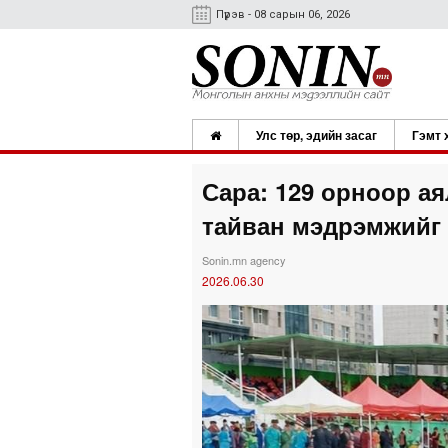
Пүрэв - 08 сарын 06, 2026
Улс төр, эдийн засаг
Гэмт 
Сара: 129 орноор а
тайван мэдрэмжийг 
Sonin.mn agency
2026.06.30