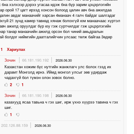
 бна хэлхээр дэрээ угасаа идэж бна бүр зарим цэцэрлэгийн
ар орой 17 цагт ирээд хонсон болоод цалин авч бна ажилдаа
цалин авдаг манаачийг харсан 4манаач 4 галч байдаг шалгадаг
йхгүй 21 зунд камер тавиад хянаж болохгүй юм манаачаас хүртэл
авч ажилд оруулдаг бүр юу гэж суртчилдаг гэж цэцэрлэгийн
нар танар манаачийн ажилд орсон бол чиний амьдралын
ай болдог ниймгийн даатгалийгчин улсаас төлж байгаа 3өдөр
1
Хариулах
Зочин
66.181.190.192
2026.06.30
Казакстан хожим бүс нутгийн жанжлагч улс болох гээд их
дарамт Монголд ирнэ. Иймд монгол улсыг зөв удирдаж
чадахгүй бол түмэн олон зовох болно.
2
1
Зочин
66.181.190.198
2026.06.30
казахууд ясаа тавьна ч гэх шиг, ирж үхнэ хүүрээ тавина ч гэх
шиг.
1
202.126.88.159
2026.06.30