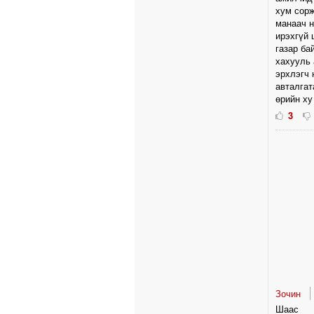
хум сорж
манаач н
ирэхгүй 
газар ба
хахууль 
эрхлэгч 
авталгат
өрийн ху
3
Зочин
Шаас