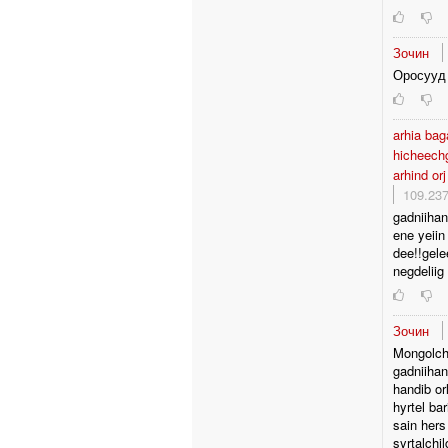
Зочин
Оросууд
arhia bag
hicheechg
arhind or
109.237
gadniihan
ene yeiin
dee!!gele
negdeliig
Зочин
Mongolch
gadniihan
handib or
hyrtel ba
sain hers
syrtalchi