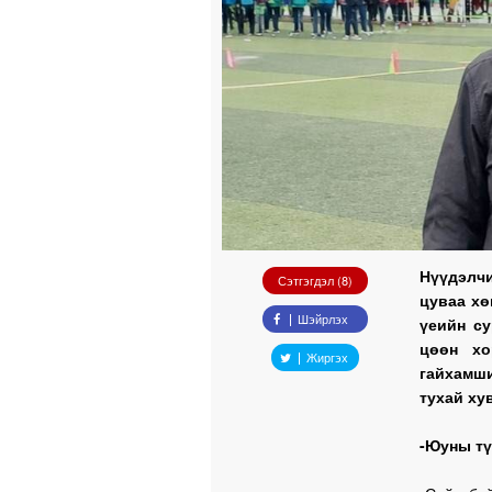
Нүүдэлч
Сэтгэгдэл (8)
цуваа хө
Шэйрлэх
үеийн с
цөөн хо
Жиргэх
гайхамш
тухай ху
-Юуны тү