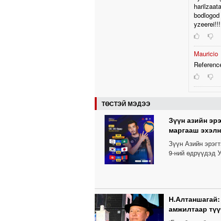
harilzaat
bodlogod 
yzeerei!!!!!
Mauricio
Referenc
ТӨСТЭЙ МЭДЭЭ
Зүүн азийн эр
маргааш эхэлн
Зүүн Азийн эрэг
9-ний өдрүүдэд У
Н.Алтаншагай:
амжилтаар түү