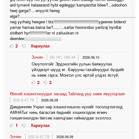
ard tymenii halaasand hybi egdeggyi kampanitai bilee?...odoohon
heej garga?....enyynii hereg
alga?..............................................................................................
neg yyrhaig heegee l biz!!!!!!!!!!!!!!!!!!!!!!!!!!!!!!!!!!!!ygeeree bidend
yamar hamaa baina be?.........saitar hoorondoo yarilzaj hyrdtai
siidbert hyr!!!!!!!!!!!!!!er ni zailuulsan ni
deerdee;;;;;;;;;;;;;;;;;;;;;;;;;;;;;;
2
Хариулах
Зочин
66.181.188.44
2026.06.10
Оюутолгойг Эрдэнэтийн уулын баяжуулах
үйлдвэрт шууд өг. Барууны гахайнуудыг бүгдийг
нь хөөж гарга. Монгол улс өртэй үлдэх ёсгүй.
2
2
Өмхий хошногонуудыг засаад Тайланд руу хөөж явуулцгаая
202.9.47.78
2026.06.09
Дамдинням Учрал нар хошногоныхоо нүхийг тосолцгоогоод
АМНАТыг чинь багасгая биднийг хошногодож өгөөч
гоншигонолдон бөгсөө хаялцгаан гийналдаж эхэллээ.
1
Хариулах
Зочин
202.9.47.78
2026.06.09