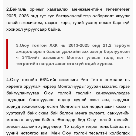
2.Байгаль орчныг хамгаалах менежментийн төлөвлөгөөг
2025, 2026 онд тус тус батлуулалгүйгээр олборлолт явуулж
говийн экосистем, газрын хөрс, гүний усанд нөхөж баршгүй
хохирол учруулсаар байна.
3.Оюу толгой ХХК нь 2013-2025 онд 21.2 тэрбум
ам.долларын баялаг дэлхийн зах зээлд борлуулсан
ч 34%-ийг эзэмшигч Монгол улсын талд нэг ч
төгрөгийн ногдол ашиг өгөхгүй өдий хүрлээ.
4.Оюу толгойн 66%-ийг эзэмшигч Рио Тинто компани нь
хөрөнгө оруулагч нэрээр Монголчуудыг хууран мэхэлж, гэрээ
байгуулангуутаа Оюу толгой төслийг санхүүжүүлэхдээ
гадаадын банкнуудаас өндөр хүүтэй зээл авч, зардлыг
зориуд зохиомлоор өсгөн Монголын тал ногдол ашиг хэзээ ч
хүртэхгүй байх схем бий болгон мөнгө хүлээлт, санхүүгийн
мөлжлөг явуулж байна. Өнөөдөр бид Оюу толгой төслийн
зөвхөн зээлийн хүйнд өдөрт 15 тэрбум төгрөг төлж байгаа нь
үүний нотолгоо юм. Мөн Оюу толгой төсөлтэй холбогдох