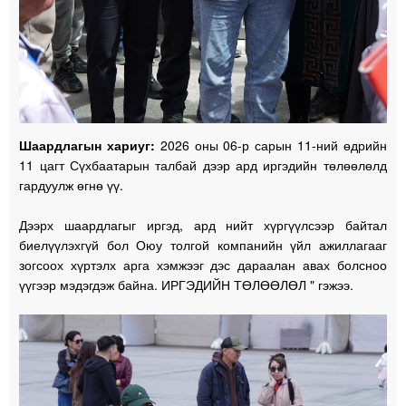
Шаардлагын хариуг:
2026 оны 06-р сарын 11-ний өдрийн
11 цагт Сүхбаатарын талбай дээр ард иргэдийн төлөөлөлд
гардуулж өгнө үү.
Дээрх шаардлагыг иргэд, ард нийт хүргүүлсээр байтал
биелүүлэхгүй бол Оюу толгой компанийн үйл ажиллагааг
зогсоох хүртэлх арга хэмжээг дэс дараалан авах болсноо
үүгээр мэдэгдэж байна. ИРГЭДИЙН ТӨЛӨӨЛӨЛ " гэжээ.