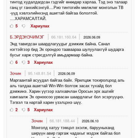
тинтод худалдагдсан гэдгийг өнөөдөр харлаа. Тэд энэ талаар
ганц үг ганхийсэнгүй....Рио тинтогийн мөлжлөг монголын ТВ
-үүд хэвлэлийнхэнд ашигтай байгаа бололтой.
....ХАРАМСАЛТАЙ.
5
Хариулах
Б.ЭРДЭНЭЧИМЭГ
66.181.160.64
2026.06.09
Энд тавигдсан шаардлагуудыг дэмжиж байна. Санал
нэгтэйгээр бид Эх орондоо тааваараа шулуулахгүй шударга
бусыг харж стресдэлгүй амьдармаар байна.
6
3
Хариулах
Зочин
95.148.81.54
2026.06.09
Маргаантай асуудал байгаа байх. Ярилцаж тохиролцоод аль
аль талдаа ашигтай Win-Win болгож засах тухайд бол
дэмжинэ. Харин үүгээр халхавчлан Оросын эрх ашгийг
хамгаалж Эх орноосоо урвасан шаардлагыг бол эсэргүүцнэ.
Тэгвэл та нартай харин үзэлцэнэ шүү.
2
5
Хариулах
Зочин
66.181.188.44
2026.06.10
Монголд хатуу тэмцэл эхэлж, барууныханд
ширүүн авир гаргаж чадахыг мэдэж байгаа бол