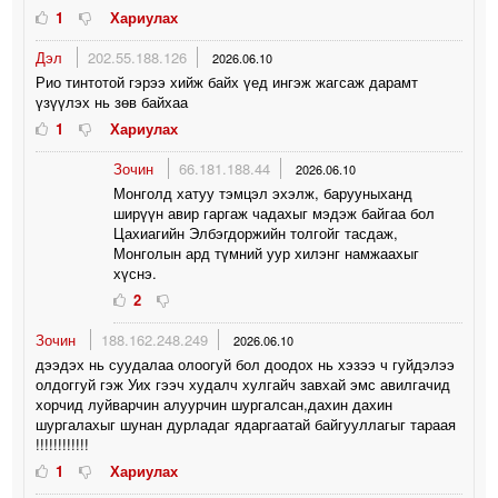
1
Хариулах
Дэл
202.55.188.126
2026.06.10
Рио тинтотой гэрээ хийж байх үед ингэж жагсаж дарамт
үзүүлэх нь зөв байхаа
1
Хариулах
Зочин
66.181.188.44
2026.06.10
Монголд хатуу тэмцэл эхэлж, барууныханд
ширүүн авир гаргаж чадахыг мэдэж байгаа бол
Цахиагийн Элбэгдоржийн толгойг тасдаж,
Монголын ард түмний уур хилэнг намжаахыг
хүснэ.
2
Зочин
188.162.248.249
2026.06.10
дээдэх нь суудалаа олоогуй бол доодох нь хэзээ ч гуйдэлээ
олдоггуй гэж Уих гээч худалч хулгайч завхай эмс авилгачид
хорчид луйварчин алуурчин шургалсан,дахин дахин
шургалахыг шунан дурладаг ядаргаатай байгууллагыг тараая
!!!!!!!!!!!!
1
Хариулах