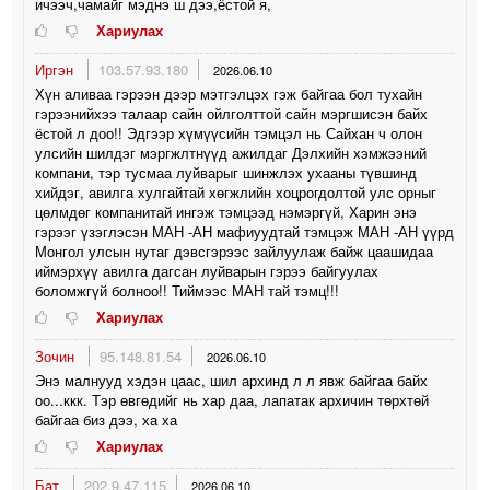
ичээч,чамайг мэднэ ш дээ,ёстой я,
Хариулах
Иргэн
103.57.93.180
2026.06.10
Хүн аливаа гэрээн дээр мэтгэлцэх гэж байгаа бол тухайн
гэрээнийхээ талаар сайн ойлголттой сайн мэргшисэн байх
ёстой л доо!! Эдгээр хүмүүсийн тэмцэл нь Сайхан ч олон
улсийн шилдэг мэргжлтнүүд ажилдаг Дэлхийн хэмжээний
компани, тэр тусмаа луйварыг шинжлэх ухааны түвшинд
хийдэг, авилга хулгайтай хөгжлийн хоцрогдолтой улс орныг
цөлмдөг компанитай ингэж тэмцээд нэмэргүй, Харин энэ
гэрээг үзэглэсэн МАН -АН мафиуудтай тэмцэж МАН -АН үүрд
Монгол улсын нутаг дэвсгэрээс зайлуулаж байж цаашидаа
иймэрхүү авилга дагсан луйварын гэрээ байгуулах
боломжгүй болноо!! Тиймээс МАН тай тэмц!!!
Хариулах
Зочин
95.148.81.54
2026.06.10
Энэ малнууд хэдэн цаас, шил архинд л л явж байгаа байх
оо...ккк. Тэр өвгөдийг нь хар даа, лапатак архичин төрхтөй
байгаа биз дээ, ха ха
Хариулах
Бат
202.9.47.115
2026.06.10