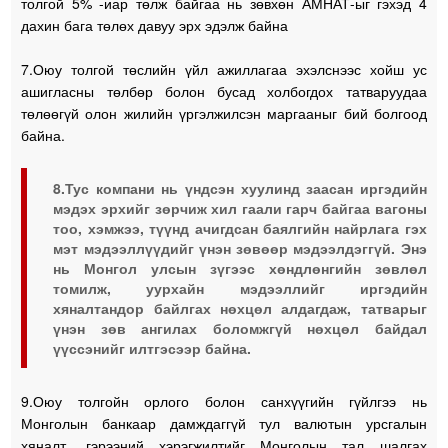
толгой 5% -иар төлж байгаа нь зөвхөн АМНАТ-ыг гэхэд 4
дахин бага төлөх давуу эрх эдэлж байна
7.Оюу толгой төслийн үйл ажиллагаа эхэлснээс хойш ус
ашигласны төлбөр болон бусад холбогдох татваруудаа
төлөөгүй олон жилийн үргэлжилсэн маргааныг бий болгоод
байна.
8.Тус компани нь үндсэн хуулинд заасан иргэдийн
мэдэх эрхийг зөрчиж хил гаали гарч байгаа вагоны
тоо, хэмжээ, түүнд ачигдсан баялгийн найрлага гэх
мэт мэдээллүүдийг үнэн зөвөөр мэдээлдэггүй. Энэ
нь Монгол улсын зүгээс хөндлөнгийн зөвлөл
томилж, уурхайн мэдээллийг иргэдийн
хяналтандор байлгах нөхцөл алдагдаж, татварыг
үнэн зөв ангилах боломжгүй нөхцөл байдал
үүссэнийг илтгэсээр байна.
9.Оюу толгойн орлого болон санхүүгийн гүйлгээ нь
Монголын банкаар дамждаггүй тул валютын урсгалын
хяналт, гэрээний хэрэгжилтийг Монголын тал шалгах