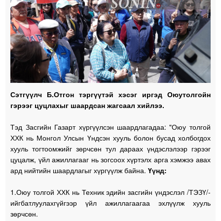
Сэтгүүлч Б.Отгон тэргүүтэй хэсэг иргэд Оюутолгойн
гэрээг цуцлахыг шаардсан жагсаал хийлээ.
Тэд Засгийн Газарт хүргүүлсэн шаардлагадаа: "Оюу толгой
ХХК нь Монгол Улсын Үндсэн хууль болон бусад холбогдох
хууль тогтоомжийг зөрчсөн тул дараах үндэслэлээр гэрээг
цуцалж, үйл ажиллагааг нь зогсоох хүртэлх арга хэмжээ авах
ард нийтийн шаардлагыг хүргүүлж байна.
Үүнд:
1.Оюу толгой ХХК нь Техник эдийн засгийн үндэслэл /ТЭЗҮ/-
ийгбатлуулахгүйгээр үйл ажиллагаагаа эхлүүлж хууль
зөрчсөн.