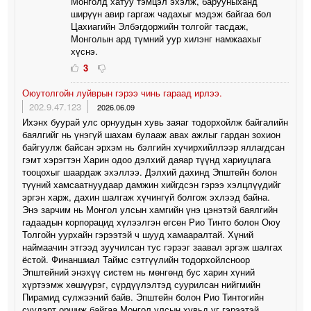
Монголд хатуу тэмцэл эхэлж, барууныханд
ширүүн авир гаргаж чадахыг мэдэж байгаа бол
Цахиагийн Элбэгдоржийн толгойг тасдаж,
Монголын ард түмний уур хилэнг намжаахыг
хүснэ.
3
Оюутолгойн луйврын гэрээ чинь гараад ирлээ.
202.9.47.123
2026.06.09
Ихэнх буурай улс орнуудын хувь заяаг тодорхойлж байгалийн
баялгийг нь үнэгүй шахам булааж авах ажлыг гардан зохион
байгуулж байсан эрхэм нь бэлгийн хүчирхийллээр яллагдсан
гэмт хэрэгтэн Харин одоо дэлхий даяар түүнд хариуцлага
тооцохыг шаардаж эхэллээ. Дэлхий дахинд Эпштейн болон
түүний хамсаатнуудаар дамжин хийгдсэн гэрээ хэлцлүүдийг
эргэн харж, дахин шалгаж хүчингүй болгож эхлээд байна.
Энэ зарчим нь Монгол улсын хамгийн үнэ цэнэтэй баялгийн
гадаадын корпорацид хүлээлгэн өгсөн Рио Тинто болон Оюу
Толгойн уурхайн гэрээтэй ч шууд хамааралтай. Хүний
наймаачин этгээд зуучилсан тус гэрээг заавал эргэж шалгах
ёстой. Финаншиал Таймс сэтгүүлийн тодорхойлсноор
Эпштейний энэхүү систем нь мөнгөнд бус харин хүний
хүртээмж хөшүүрэг, сүрдүүлэлтэд суурилсан нийгмийн
Пирамид сүлжээний байв. Эпштейн болон Рио Тинтогийн
сүүдэрт оршиж байгаа Монгол улсын хувьд уг гэрээтэй