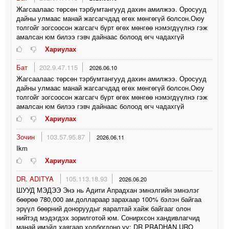
Жагсаалаас төрсөн тэрбумтангууд дахин амилжээ. Оросууд
дайны улмаас манай жагсагчдад өгөх мөнгөгүй болсон.Оюу
толгойг зогсоосон жагсагч бүрт өгөх мөнгөө нэмэгдүүлнэ гэж
амалсан юм билээ гэвч дайнаас болоод өгч чадахгүй
Хариулах
Бат
202.9.47.115
2026.06.10
Жагсаалаас төрсөн тэрбумтангууд дахин амилжээ. Оросууд
дайны улмаас манай жагсагчдад өгөх мөнгөгүй болсон.Оюу
толгойг зогсоосон жагсагч бүрт өгөх мөнгөө нэмэгдүүлнэ гэж
амалсан юм билээ гэвч дайнаас болоод өгч чадахгүй
Хариулах
Зочин
103.57.95.87
2026.06.11
Ikm
Хариулах
DR. ADITYA
105.113.18.93
2026.06.20
ШУУД МЭДЭЭ Энэ нь Адити Апрадхан эмнэлгийн эмнэлэг
бөөрөө 780,000 ам.доллараар зарахаар 100% бэлэн байгаа
эрүүл бөөрний доноруудыг яаралтай хайж байгааг олон
нийтэд мэдэгдэх зорилготой юм. Сонирхсон хандивлагчид
манай имэйл хаягаар холбогдоно уу: DR.PRADHAN.URO