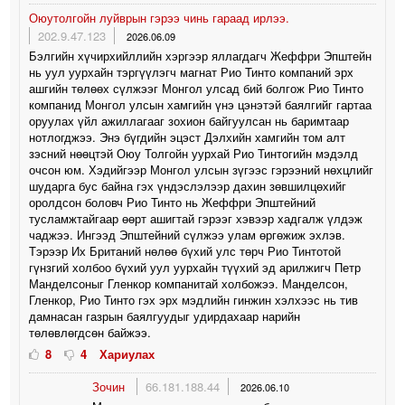
Оюутолгойн луйврын гэрээ чинь гараад ирлээ.
202.9.47.123
2026.06.09
Бэлгийн хүчирхийллийн хэргээр яллагдагч Жеффри Эпштейн
нь уул уурхайн тэргүүлэгч магнат Рио Тинто компаний эрх
ашгийн төлөөх сүлжээг Монгол улсад бий болгож Рио Тинто
компанид Монгол улсын хамгийн үнэ цэнэтэй баялгийг гартаа
оруулах үйл ажиллагааг зохион байгуулсан нь баримтаар
нотлогджээ. Энэ бүгдийн эцэст Дэлхийн хамгийн том алт
зэсний нөөцтэй Оюу Толгойн уурхай Рио Тинтогийн мэдэлд
очсон юм. Хэдийгээр Монгол улсын зүгээс гэрээний нөхцлийг
шударга бус байна гэх үндэслэлээр дахин зөвшилцөхийг
оролдсон боловч Рио Тинто нь Жеффри Эпштейний
тусламжтайгаар өөрт ашигтай гэрээг хэвээр хадгалж үлдэж
чаджээ. Ингээд Эпштейний сүлжээ улам өргөжиж эхлэв.
Тэрээр Их Британий нөлөө бүхий улс төрч Рио Тинтотой
гүнзгий холбоо бүхий уул уурхайн түүхий эд арилжигч Петр
Манделсоныг Гленкор компанитай холбожээ. Манделсон,
Гленкор, Рио Тинто гэх эрх мэдлийн гинжин хэлхээс нь тив
дамнасан газрын баялгуудыг удирдахаар нарийн
төлөвлөгдсөн байжээ.
8
4
Хариулах
Зочин
66.181.188.44
2026.06.10