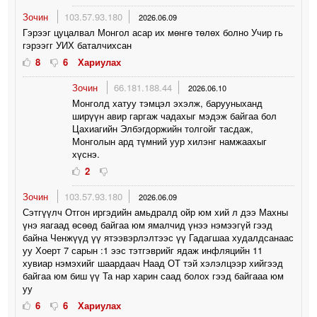
Зочин
103.57.93.180
2026.06.09
Гэрээг цуцалвал Монгол асар их мөнгө төлөх болно Учир гь
гэрээгг УИХ баталчихсан
8
6
Хариулах
Зочин
66.181.188.44
2026.06.10
Монголд хатуу тэмцэл эхэлж, барууныханд
ширүүн авир гаргаж чадахыг мэдэж байгаа бол
Цахиагийн Элбэгдоржийн толгойг тасдаж,
Монголын ард түмний уур хилэнг намжаахыг
хүснэ.
2
Зочин
103.57.93.180
2026.06.09
Сэтгүүлч Отгон иргэдийн амьдралд ойр юм хий л дээ Махны
үнэ яагаад өсөөд байгаа юм ямалчид үнээ нэмээгүй гээд
байна Ченжүүд үү ятээвэрлэлтээс үү Гадагшаа худалдсанаас
уу Хоерт 7 сарын :1 ээс тэтгэврийг ядаж инфляцийн 11
хувиар нэмэхийг шаардаач Наад ОТ тэй хэлэлцээр хийгээд
байгаа юм биш үү Та нар харин саад болох гээд байгааа юм
уу
6
6
Хариулах