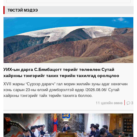
ТӨСТЭЙ МЭДЭЭ
УИХ-ын дарга С.Бямбацогт төрийг төлөөлөн Сутай
хайрхны тэнгэрийг тахих төрийн тахилгад оролцлоо
XVII жарны “Сүрээр дарагч” гал морин жилийн зуны адаг хөхөгчин
хонь сарын 23-ны өлзий дэмбэрэлтэй өдөр /2026.08.06/ Сутай
хайрхны тэнгэрийг тайх төрийн тахилга боллоо.
11 цагийн өмнө
3