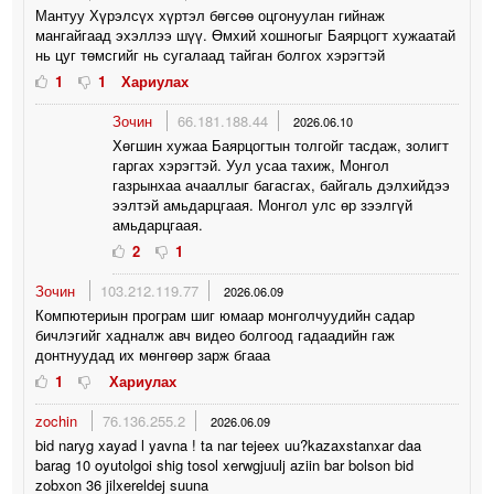
Мантуу Хүрэлсүх хүртэл бөгсөө оцгонуулан гийнаж
мангайгаад эхэллээ шүү. Өмхий хошногыг Баярцогт хужаатай
нь цуг төмсгийг нь сугалаад тайган болгох хэрэгтэй
1
1
Хариулах
Зочин
66.181.188.44
2026.06.10
Хөгшин хужаа Баярцогтын толгойг тасдаж, золигт
гаргах хэрэгтэй. Уул усаа тахиж, Монгол
газрынхаа ачааллыг багасгах, байгаль дэлхийдээ
ээлтэй амьдарцгаая. Монгол улс өр зээлгүй
амьдарцгаая.
2
1
Зочин
103.212.119.77
2026.06.09
Компютериын програм шиг юмаар монголчуудийн садар
бичлэгийг хадналж авч видео болгоод гадаадийн гаж
донтнуудад их мөнгөөр зарж бгааа
1
Хариулах
zochin
76.136.255.2
2026.06.09
bid naryg xayad l yavna ! ta nar tejeex uu?kazaxstanxar daa
barag 10 oyutolgoi shig tosol xerwgjuulj aziin bar bolson bid
zobxon 36 jilxereldej suuna