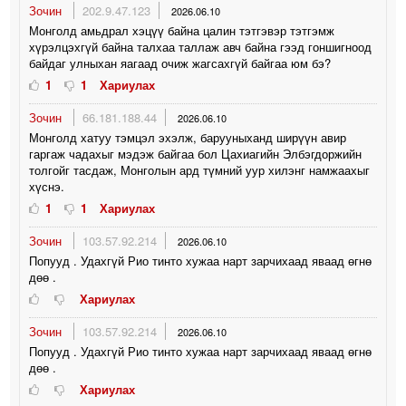
Зочин
202.9.47.123
2026.06.10
Монголд амьдрал хэцүү байна цалин тэтгэвэр тэтгэмж
хүрэлцэхгүй байна талхаа таллаж авч байна гээд гоншигноод
байдаг улныхан яагаад очиж жагсахгүй байгаа юм бэ?
1
1
Хариулах
Зочин
66.181.188.44
2026.06.10
Монголд хатуу тэмцэл эхэлж, барууныханд ширүүн авир
гаргаж чадахыг мэдэж байгаа бол Цахиагийн Элбэгдоржийн
толгойг тасдаж, Монголын ард түмний уур хилэнг намжаахыг
хүснэ.
1
1
Хариулах
Зочин
103.57.92.214
2026.06.10
Попууд . Удахгүй Рио тинто хужаа нарт зарчихаад яваад өгнө
дөө .
Хариулах
Зочин
103.57.92.214
2026.06.10
Попууд . Удахгүй Рио тинто хужаа нарт зарчихаад яваад өгнө
дөө .
Хариулах