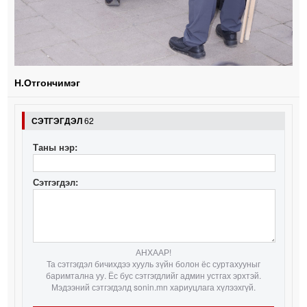
Н.Отгончимэг
СЭТГЭГДЭЛ
62
Таны нэр:
Сэтгэгдэл:
АНХААР!
Та сэтгэгдэл бичихдээ хууль зүйн болон ёс суртахууныг
баримтална уу. Ёс бус сэтгэгдлийг админ устгах эрхтэй.
Мэдээний сэтгэгдэлд sonin.mn хариуцлага хүлээхгүй.