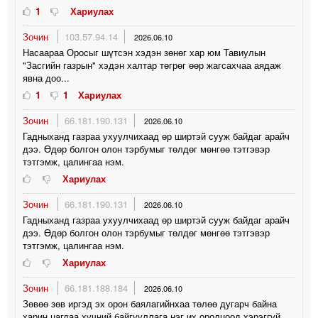
1
Хариулах
Зочин
103.57.94.14
2026.06.10
Насаараа Оросыг шүтсэн хэдэн зөнөг хар юм Тавиулын
"Засгийн газрын" хэдэн халтар төгрөг өөр жагсахчаа аядаж
явна доо...
1
1
Хариулах
Зочин
66.181.190.131
2026.06.10
Гадныханд газраа ухуулчихаад өр ширтэй сууж байдаг арайч
дээ. Өдөр болгон олон тэрбумыг төлдөг мөнгөө тэтгэвэр
тэтгэмж, цалингаа нэм.
Хариулах
Зочин
66.181.190.131
2026.06.10
Гадныханд газраа ухуулчихаад өр ширтэй сууж байдаг арайч
дээ. Өдөр болгон олон тэрбумыг төлдөг мөнгөө тэтгэвэр
тэтгэмж, цалингаа нэм.
Хариулах
Зочин
66.181.188.184
2026.06.10
Зөвөө зөв иргэд эх орон баялагийнхаа төлөө дугарч байна
харин цагдаа хүчний байгууллага нэг их оролцоод хэрэггүй