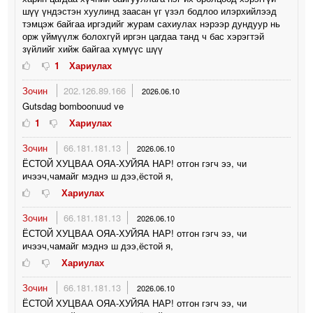
шүү үндэстэн хуулинд заасан үг үзэл бодлоо илэрхийлээд
тэмцэж байгаа иргэдийг журам сахиулах нэрээр дундуур нь
орж үймүүлж болохгүй иргэн цагдаа танд ч бас хэрэгтэй
зүйлийг хийж байгаа хүмүүс шүү
1
Хариулах
Зочин
202.126.89.166
2026.06.10
Gutsdag bomboonuud ve
1
Хариулах
Зочин
66.181.181.13
2026.06.10
ЁСТОЙ ХУЦВАА ОЯА-ХУЙЯА НАР! отгон гэгч ээ, чи
ичээч,чамайг мэднэ ш дээ,ёстой я,
Хариулах
Зочин
66.181.181.13
2026.06.10
ЁСТОЙ ХУЦВАА ОЯА-ХУЙЯА НАР! отгон гэгч ээ, чи
ичээч,чамайг мэднэ ш дээ,ёстой я,
Хариулах
Зочин
66.181.181.13
2026.06.10
ЁСТОЙ ХУЦВАА ОЯА-ХУЙЯА НАР! отгон гэгч ээ, чи