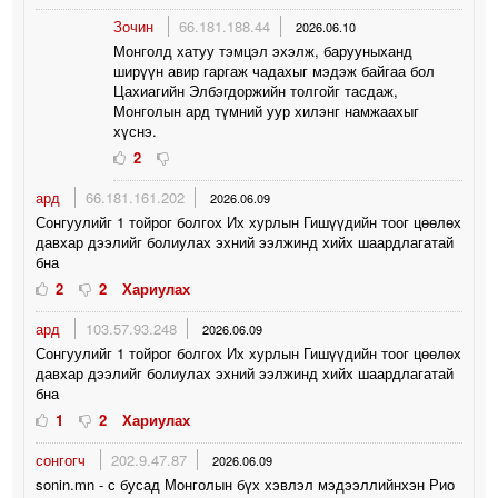
Зочин
66.181.188.44
2026.06.10
Монголд хатуу тэмцэл эхэлж, барууныханд
ширүүн авир гаргаж чадахыг мэдэж байгаа бол
Цахиагийн Элбэгдоржийн толгойг тасдаж,
Монголын ард түмний уур хилэнг намжаахыг
хүснэ.
2
ард
66.181.161.202
2026.06.09
Сонгуулийг 1 тойрог болгох Их хурлын Гишүүдийн тоог цөөлөх
давхар дээлийг болиулах эхний ээлжинд хийх шаардлагатай
бна
2
2
Хариулах
ард
103.57.93.248
2026.06.09
Сонгуулийг 1 тойрог болгох Их хурлын Гишүүдийн тоог цөөлөх
давхар дээлийг болиулах эхний ээлжинд хийх шаардлагатай
бна
1
2
Хариулах
сонгогч
202.9.47.87
2026.06.09
sonin.mn - с бусад Монголын бүх хэвлэл мэдээллийнхэн Рио