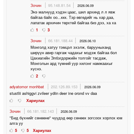
Зочин
95.148.81.54
2026.06.09
Энэ малнууд хэдэн цаас, шил архинд л л явж
байгаа байх оо...ккк. Тэр өвгөдийг нь хар даа,
лапатак архичин төрхтөй байгаа биз дээ, ха ха
1
3
Зочин
66.181.188.44
2026.06.10
Монголд хатуу тэмцэл эхэлж, барууныханд
ширүүн авир гаргаж чадахыг мэдэж байгаа бол
Цахиагийн Элбэгдоржийн толгойг тасдаж,
Монголын ард түмний уур хилэнг намжаахыг
хүснэ.
2
adyatomor monhbat
202.126.89.153
2026.06.09
stustlii ashiggvi zvileer ydiin deer ine orond vv daa
Хариулах
Зочин
66.181.182.143
2026.06.09
"Бид бүхнийг сөнөөнө" чүүдэд өөр сөнөөх зогсоох хорлох юм
алга уу
5
5
Хариулах