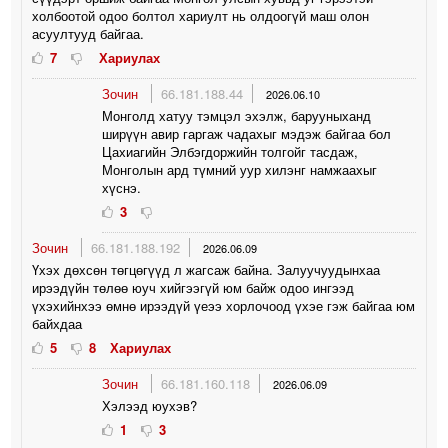
холбоотой одоо болтол хариулт нь олдоогүй маш олон
асуултууд байгаа.
7
Хариулах
Зочин
66.181.188.44
2026.06.10
Монголд хатуу тэмцэл эхэлж, барууныханд
ширүүн авир гаргаж чадахыг мэдэж байгаа бол
Цахиагийн Элбэгдоржийн толгойг тасдаж,
Монголын ард түмний уур хилэнг намжаахыг
хүснэ.
3
Зочин
66.181.188.192
2026.06.09
Үхэх дөхсөн төгцөгүүд л жагсаж байна. Залуучуудынхаа
ирээдүйн төлөө юуч хийгээгүй юм байж одоо ингээд
үхэхийнхээ өмнө ирээдүй үеээ хорлочоод үхэе гэж байгаа юм
байхдаа
5
8
Хариулах
Зочин
66.181.160.118
2026.06.09
Хэлээд юухэв?
1
3