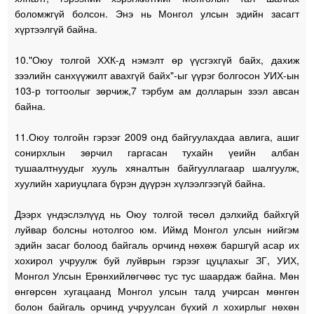
боломжгүй болсон. Энэ нь Монгол улсын эдийн засагт
хүртээлгүй байна.
10."Оюу толгой ХХК-д нэмэлт өр үүсгэхгүй байх, дахиж
зээлийн санхүүжилт авахгүй байх"-ыг үүрэг болгосон УИХ-ын
103-р тогтоолыг зөрчиж,7 тэрбум ам долларын зээл авсан
байна.
11.Оюу толгойн гэрээг 2009 онд байгуулахдаа авлига, ашиг
сонирхлын зөрчил гаргасан тухайн үеийн албан
тушаалтнуудыг хууль хяналтын байгууллагаар шалгуулж,
хуулийн хариуцлага бүрэн дүүрэн хүлээлгээгүй байна.
Дээрх үндэслэлүүд нь Оюу толгой төсөл дэлхийд байхгүй
луйвар болсны нотолгоо юм. Иймд Монгол улсын нийгэм
эдийн засаг болоод байгаль орчинд нөхөж баршгүй асар их
хохирол учруулж буй луйврын гэрээг цуцлахыг ЗГ, УИХ,
Монгол Улсын Ерөнхийлөгчөөс тус тус шаардаж байна. Мөн
өнгөрсөн хугацаанд Монгол улсын талд учирсан мөнгөн
болон байгаль орчинд учруулсан бүхий л хохирлыг нөхөн