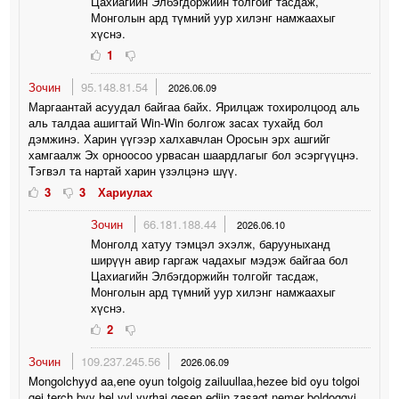
Цахиагийн Элбэгдоржийн толгойг тасдаж,
Монголын ард түмний уур хилэнг намжаахыг
хүснэ.
1
Зочин
95.148.81.54
2026.06.09
Маргаантай асуудал байгаа байх. Ярилцаж тохиролцоод аль
аль талдаа ашигтай Win-Win болгож засах тухайд бол
дэмжинэ. Харин үүгээр халхавчлан Оросын эрх ашгийг
хамгаалж Эх орноосоо урвасан шаардлагыг бол эсэргүүцнэ.
Тэгвэл та нартай харин үзэлцэнэ шүү.
3
3
Хариулах
Зочин
66.181.188.44
2026.06.10
Монголд хатуу тэмцэл эхэлж, барууныханд
ширүүн авир гаргаж чадахыг мэдэж байгаа бол
Цахиагийн Элбэгдоржийн толгойг тасдаж,
Монголын ард түмний уур хилэнг намжаахыг
хүснэ.
2
Зочин
109.237.245.56
2026.06.09
Mongolchyyd aa,ene oyun tolgoig zailuullaa,hezee bid oyu tolgoi
gej terch byy hel yyl yyrhai gesen ediin zasagt nemer boldoggyi