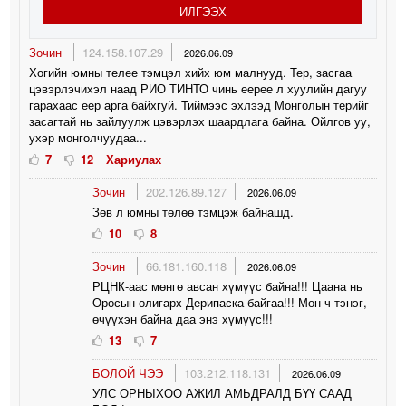
ИЛГЭЭХ
Зочин
124.158.107.29
2026.06.09
Хогийн юмны телее тэмцэл хийх юм малнууд. Тер, засгаа
цэвэрлэчихэл наад РИО ТИНТО чинь еерее л хуулийн дагуу
гарахаас еер арга байхгуй. Тиймээс эхлээд Монголын терийг
засагтай нь зайлуулж цэвэрлэх шаардлага байна. Ойлгов уу,
ухэр монголчуудаа...
7
12
Хариулах
Зочин
202.126.89.127
2026.06.09
Зөв л юмны төлөө тэмцэж байнашд.
10
8
Зочин
66.181.160.118
2026.06.09
РЦНК-аас мөнгө авсан хүмүүс байна!!! Цаана нь
Оросын олигарх Дерипаска байгаа!!! Мөн ч тэнэг,
өчүүхэн байна даа энэ хүмүүс!!!
13
7
БОЛОЙ ЧЭЭ
103.212.118.131
2026.06.09
УЛС ОРНЫХОО АЖИЛ АМЬДРАЛД БҮҮ СААД