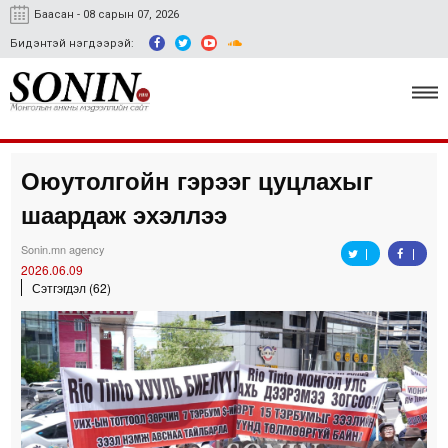
Баасан - 08 сарын 07, 2026
Бидэнтэй нэгдээрэй:
Оюутолгойн гэрээг цуцлахыг
Улс төр, эдийн засаг
шаардаж эхэллээ
Гэмт хэрэг
Sonin.mn agency
Нийгэм, соёл
2026.06.09
Сэтгэгдэл (62)
Спорт
Easy news