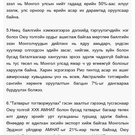
зээл нь Монгол улсын нийт гадаад өрийн 50%-аас илүүг
эзэлж, улс орноор нь өрийн асар их дарамтад оруулсаар
байна.
5.Нөөц баялгийн хэмжээгээрээ дэлхийд тэргүүлэгчдийн нэг
болох Оюу толгойн ордыг ашиглаж байгаа мөртлөө баялгийн
эзэн Монголчуудын дийлэнх нь ядуу амьдарч, үндсэн
хуулиар олгогдсон эдийн засаг, нийгэм, хууль зүйн болон
бусад баталгаагаар хангуулах эрхээ эдэлж чадахгүй байгаа
нь тус төсөл нь Монгол улсад ямар ч үр өгөөжгүй болохыг
харуулж байна. Харин эсрэгээрээ Рио тинтод асар их ашиг
авчирснаар хувьцааны үнэ нь өсөж, Австралийн тэтгэврийн
сангийн хөрөнгө оруулалтын багцын 7%-ыг дангаараа
бүрдүүлэх болжээ.
6."Татварыг тогтворжуулах" гэсэн заалтыг гэрээнд тусгаснаар
Оюу толгой ХХК АМНАТ болон бусад татварыг багаар төлөх
илт давуу эрхийг урт хугацааны туршид эдэлж байна.
Өнөөдөр яг адилхан зэсийн экспорт хийж байгаа Монголын
Эрдэнэт үйлдвэр АМНАТ-ыг 21%-иар төлж байхад Оюу