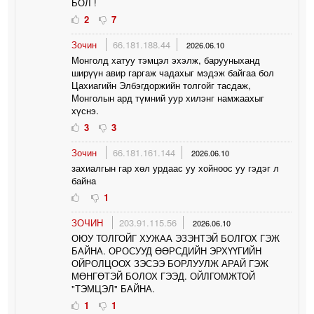
БОЛ !
2
7
Зочин
66.181.188.44
2026.06.10
Монголд хатуу тэмцэл эхэлж, барууныханд
ширүүн авир гаргаж чадахыг мэдэж байгаа бол
Цахиагийн Элбэгдоржийн толгойг тасдаж,
Монголын ард түмний уур хилэнг намжаахыг
хүснэ.
3
3
Зочин
66.181.161.144
2026.06.10
захиалгын гар хөл урдаас уу хойноос уу гэдэг л
байна
1
ЗОЧИН
203.91.115.56
2026.06.10
ОЮУ ТОЛГОЙГ ХУЖАА ЭЗЭНТЭЙ БОЛГОХ ГЭЖ
БАЙНА. ОРОСУУД ӨӨРСДИЙН ЭРХҮҮГИЙН
ОЙРОЛЦООХ ЗЭСЭЭ БОРЛУУЛЖ АРАЙ ГЭЖ
МӨНГӨТЭЙ БОЛОХ ГЭЭД. ОЙЛГОМЖТОЙ
"ТЭМЦЭЛ" БАЙНА.
1
1