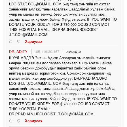
LOGIST.LT.COL@GMAIL. COM бид танд хамгийн их сэтгэл
ханамжийг амлаж, таны яаралтай шаардлагыг хүлээж байна,
учир нь манай өвчтөнүүд бөөр шилжүүлэн суулгах мэс
заслыг маш их хүлээж байна. Хүнд этгэсэн. IF YOU WANT TO
DONATE YOUR KIDDEY FOR $ 780,000.OOUSD CONTACT
THIS HOSPITAL EMAIL: DR.PRADHAN.UROLOGIST
.LT.COL@GMAIL.COM
Хариулах
DR. ADITY
105.119.30.167
2026.06.23
ШУУД МЭДЭЭ Энэ нь Адити Апрадхан эмнэлгийн эмнэлэг
бөөрөө 780,000 ам.доллараар зарахаар 100% бэлэн байгаа
эрүүл бөөрний доноруудыг яаралтай хайж байгааг олон
нийтэд мэдэгдэх зорилготой юм. Сонирхсон хандивлагчид
манай имэйл хаягаар холбогдоно уу: DR.PRADHAN.URO
LOGIST.LT.COL@GMAIL. COM бид танд хамгийн их сэтгэл
ханамжийг амлаж, таны яаралтай шаардлагыг хүлээж байна,
учир нь манай өвчтөнүүд бөөр шилжүүлэн суулгах мэс
заслыг маш их хүлээж байна. Хүнд этгэсэн. IF YOU WANT TO
DONATE YOUR KIDDEY FOR $ 780,000.OOUSD CONTACT
THIS HOSPITAL EMAIL:
DR.PRADHAN.UROLOGIST.LT.COL@GMAIL.COM
Хариулах