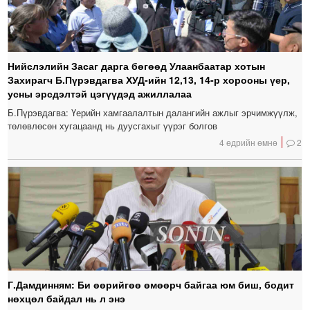
Нийслэлийн Засаг дарга бөгөөд Улаанбаатар хотын
Захирагч Б.Пүрэвдагва ХУД-ийн 12,13, 14-р хорооны үер,
усны эрсдэлтэй цэгүүдэд ажиллалаа
Б.Пүрэвдагва: Үерийн хамгаалалтын далангийн ажлыг эрчимжүүлж,
төлөвлөсөн хугацаанд нь дуусгахыг үүрэг болгов
4 өдрийн өмнө
2
Г.Дамдинням: Би өөрийгөө өмөөрч байгаа юм биш, бодит
нөхцөл байдал нь л энэ