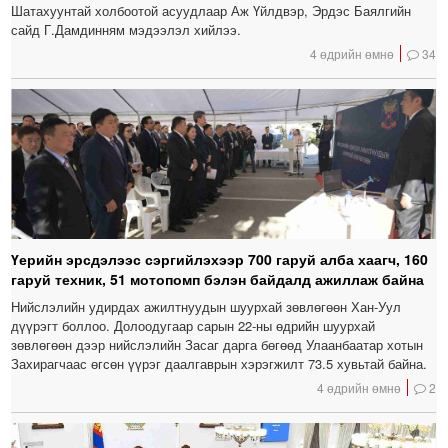
Шатахуунтай холбоотой асуудлаар Аж Үйлдвэр, Эрдэс Баялгийн
сайд Г.Дамдинням мэдээлэл хийлээ.
4 өдрийн өмнө
34
Үерийн эрсдэлээс сэргийлэхээр 700 гаруй алба хаагч, 160
гаруй техник, 51 мотопомп бэлэн байдалд ажиллаж байна
Нийслэлийн удирдах ажилтнуудын шуурхай зөвлөгөөн Хан-Уул
дүүрэгт боллоо. Долоодугаар сарын 22-ны өдрийн шуурхай
зөвлөгөөн дээр нийслэлийн Засаг дарга бөгөөд Улаанбаатар хотын
Захирагчаас өгсөн үүрэг даалгаврын хэрэгжилт 73.5 хувьтай байна.
4 өдрийн өмнө
2