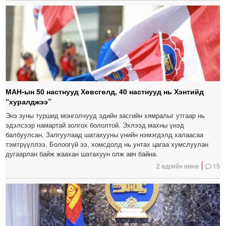
МАН-ын 50 настнууд Хөвсгөлд, 40 настнууд нь Хэнтийд
“хуралджээ”
Энэ зуны туршид монголчууд эдийн засгийн хямралыг утгаар нь
эдэлсээр намартай золгох бололтой. Эхлээд махны үнэд
балбуулсан. Залгуулаад шатахууны үнийн нэмэгдэлд халаасаа
тэмтрүүллээ. Болоогүй ээ, хомсдолд нь унтах цагаа хумслуулан
дугаарлан байж жаахан шатахуун олж авч байна.
2 өдрийн өмнө
15