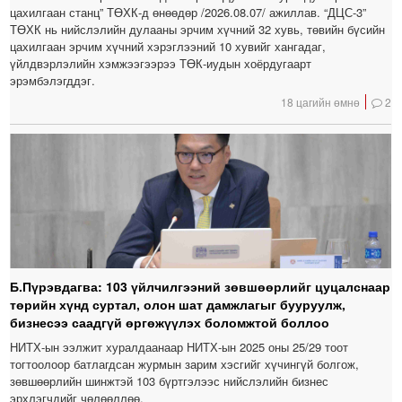
цахилгаан станц” ТӨХК-д өнөөдөр /2026.08.07/ ажиллав. “ДЦС-3”
ТӨХК нь нийслэлийн дулааны эрчим хүчний 32 хувь, төвийн бүсийн
цахилгаан эрчим хүчний хэрэглээний 10 хувийг хангадаг,
үйлдвэрлэлийн хэмжээгээрээ ТӨК-иудын хоёрдугаарт
эрэмбэлэгддэг.
18 цагийн өмнө
2
Б.Пүрэвдагва: 103 үйлчилгээний зөвшөөрлийг цуцалснаар
төрийн хүнд суртал, олон шат дамжлагыг бууруулж,
бизнесээ саадгүй өргөжүүлэх боломжтой боллоо
НИТХ-ын ээлжит хуралдаанаар НИТХ-ын 2025 оны 25/29 тоот
тогтоолоор батлагдсан журмын зарим хэсгийг хүчингүй болгож,
зөвшөөрлийн шинжтэй 103 бүртгэлээс нийслэлийн бизнес
эрхлэгчдийг чөлөөллөө.