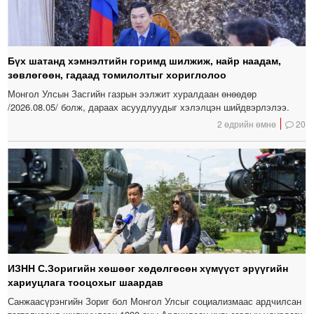
Бүх шатанд хэмнэлтийн горимд шилжиж, найр наадам,
зөвлөгөөн, гадаад томилолтыг хориглолоо
Монгол Улсын Засгийн газрын ээлжит хуралдаан өнөөдөр
/2026.08.05/ болж, дараах асуудлуудыг хэлэлцэн шийдвэрлэлээ.
2 өдрийн өмнө
20
ИЗНН С.Зоригийн хөшөөг хөдөлгөсөн хүмүүст эрүүгийн
хариуцлага тооцохыг шаардав
Санжаасүрэнгийн Зориг бол Монгол Улсыг социализмаас ардчилсан