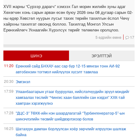
XVII жарны “Сүрээр дарагч” хэмээх Гал морин жилийн зуны адаг
Хөхөгчин хонь сарын арван есөн буюу 2026 оны 08 дугаар сарын 02-
ны өдөр Хөвсгөл нуурын лусыг тахих төрийн тахилгын ёслол Чөчү
хайрхны тахилгат овоонд боллоо. Тахилгад Монгол Улсын
Ерөнхийлөгч Ухнаагийн Хүрэлсүх төрийг төлөөлөн оролцлоо.
5 өдрийн өмнө
17
ШИНЭ
ЭРЭЛТТЭЙ
11:20
Ерөнхий сайд БНХАУ-аас сар бүр 12-15 мянган тонн АИ-92
автобензин тогтмол нийлүүлэх хүсэлт тавилаа
20:30
Эмгэнэл
17:59
Улаанбаатарын утааг бууруулах, нийслэлчүүдийн эрүүл мэндийг
хамгаалах төслийг “Чингис хаан баялгийн сан нэгдэл” ХХК-тай
хамтран хэрэгжүүлнэ
17:28
"ДЦС-3” ТӨХК-ийн нэн шаардлагатай “Турбингенератор-5”-ын
шинэчлэлийн төсвийг шийдвэрлэхээр болов
16:25
Шатахуун дамлан борлуулсан хоёр зөрчлийг илрүүлэн шалгаж
байна