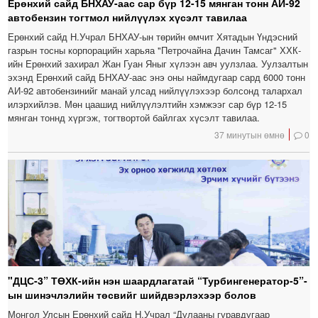
Ерөнхий сайд БНХАУ-аас сар бүр 12-15 мянган тонн АИ-92
автобензин тогтмол нийлүүлэх хүсэлт тавилаа
Ерөнхий сайд Н.Учрал БНХАУ-ын төрийн өмчит Хятадын Үндэсний
газрын тосны корпорацийн харьяа "Петрочайна Дачин Тамсаг" ХХК-
ийн Ерөнхий захирал Жан Гуан Яныг хүлээн авч уулзлаа. Уулзалтын
эхэнд Ерөнхий сайд БНХАУ-аас энэ оны наймдугаар сард 6000 тонн
АИ-92 автобензинийг манай улсад нийлүүлэхээр болсонд талархал
илэрхийлэв. Мөн цаашид нийлүүлэлтийн хэмжээг сар бүр 12-15
мянган тоннд хүргэж, тогтвортой байлгах хүсэлт тавилаа.
37 минутын өмнө
0
"ДЦС-3” ТӨХК-ийн нэн шаардлагатай “Турбингенератор-5”-
ын шинэчлэлийн төсвийг шийдвэрлэхээр болов
Монгол Улсын Ерөнхий сайд Н.Учрал “Дулааны гуравдугаар