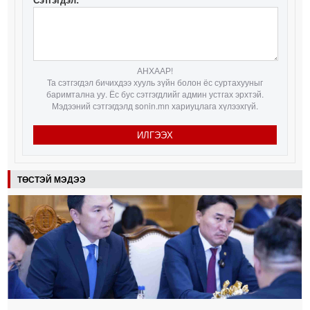
АНХААР!
Та сэтгэгдэл бичихдээ хууль зүйн болон ёс суртахууныг
баримтална уу. Ёс бус сэтгэгдлийг админ устгах эрхтэй.
Мэдээний сэтгэгдэлд sonin.mn хариуцлага хүлээхгүй.
ИЛГЭЭХ
ТӨСТЭЙ МЭДЭЭ