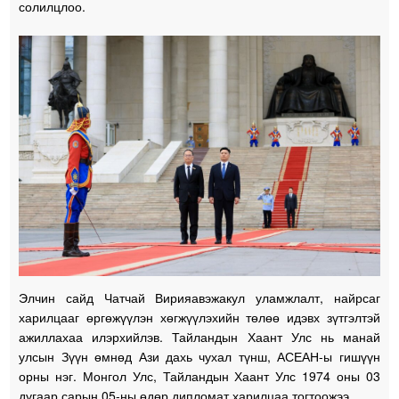
солилцлоо.
Элчин сайд Чатчай Вирияавэжакул уламжлалт, найрсаг
харилцааг өргөжүүлэн хөгжүүлэхийн төлөө идэвх зүтгэлтэй
ажиллахаа илэрхийлэв. Тайландын Хаант Улс нь манай
улсын Зүүн өмнөд Ази дахь чухал түнш, АСЕАН-ы гишүүн
орны нэг. Монгол Улс, Тайландын Хаант Улс 1974 оны 03
дугаар сарын 05-ны өдөр дипломат харилцаа тогтоожээ.