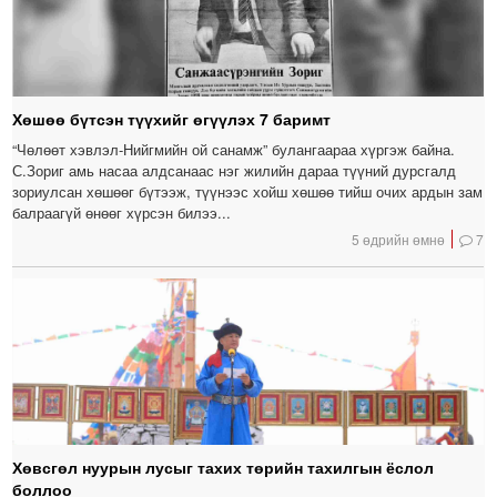
Хөшөө бүтсэн түүхийг өгүүлэх 7 баримт
“Чөлөөт хэвлэл-Нийгмийн ой санамж” булангаараа хүргэж байна.
С.Зориг амь насаа алдсанаас нэг жилийн дараа түүний дурсгалд
зориулсан хөшөөг бүтээж, түүнээс хойш хөшөө тийш очих ардын зам
балраагүй өнөөг хүрсэн билээ...
5 өдрийн өмнө
7
Хөвсгөл нуурын лусыг тахих төрийн тахилгын ёслол
боллоо