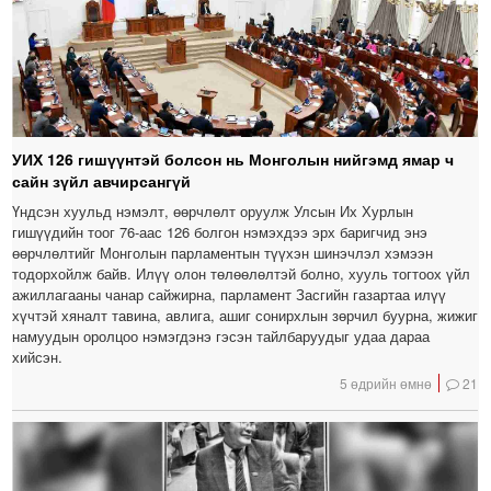
УИХ 126 гишүүнтэй болсон нь Монголын нийгэмд ямар ч
сайн зүйл авчирсангүй
Үндсэн хуульд нэмэлт, өөрчлөлт оруулж Улсын Их Хурлын
гишүүдийн тоог 76-аас 126 болгон нэмэхдээ эрх баригчид энэ
өөрчлөлтийг Монголын парламентын түүхэн шинэчлэл хэмээн
тодорхойлж байв. Илүү олон төлөөлөлтэй болно, хууль тогтоох үйл
ажиллагааны чанар сайжирна, парламент Засгийн газартаа илүү
хүчтэй хяналт тавина, авлига, ашиг сонирхлын зөрчил буурна, жижиг
намуудын оролцоо нэмэгдэнэ гэсэн тайлбаруудыг удаа дараа
хийсэн.
5 өдрийн өмнө
21