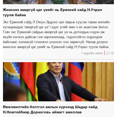
Жинхэнэ амаргүй цаг үеийг нь Ерөнхий сайд Н.Учрал
туулж байна
Экс Ерөнхий сайд Л.Оюун-Эрдэнэ эрх барьж суусан таван жилийн
хугацаандаа “амаргүй цаг үе” гэдэг үгийг мөн ч их ашиглаж билээ.
Гэвч экс Ерөнхий сайдын амаргүй цаг үе нь дотоодын хэдэн аж
ахуйн нэгжээ дайсан гэж зарлачихаад, тэдэнтэйгээ зодолдож
байснаас халиагүй гэчихвэл үнэнээс хол зөрөхгүй. Начир дээрээ
жинхэнэ амаргүй цаг үеийг нь Ерөнхий сайд Н.Учрал туулж байна.
1 өдрийн өмнө
19
Өвөлжилтийн бэлтгэл ажлын хүрээнд Шадар сайд
Н.Номтойбаяр Дорноговь аймагт ажиллав