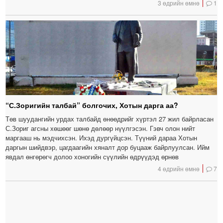
3 өдрийн өмнө
1
“С.Зоригийн талбай” болгочих, Хотын дарга аа?
Төв шуудангийн урдах талбайд өнөөдрийг хүртэл 27 жил байрласан
С.Зориг агсны хөшөөг шөнө дөлөөр нүүлгэсэн. Гэвч олон нийт
маргааш нь мэдчихсэн. Ихэд дургүйцсэн. Түүний дараа Хотын
даргын шийдвэр, цагдаагийн хяналт дор буцааж байрлуулсан. Ийм
явдал өнгөрөгч долоо хоногийн сүүлийн өдрүүдэд өрнөв
4 өдрийн өмнө
7