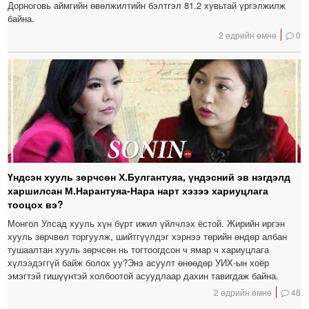
Дорноговь аймгийн өвөлжилтийн бэлтгэл 81.2 хувьтай үргэлжилж
байна.
2 өдрийн өмнө
0
Үндсэн хууль зөрчсөн Х.Булгантуяа, үндэсний эв нэгдэлд
харшилсан М.Нарантуяа-Нара нарт хэзээ хариуцлага
тооцох вэ?
Монгол Улсад хууль хүн бүрт ижил үйлчлэх ёстой. Жирийн иргэн
хууль зөрчвөл торгуулж, шийтгүүлдэг хэрнээ төрийн өндөр албан
тушаалтан хууль зөрчсөн нь тогтоогдсон ч ямар ч хариуцлага
хүлээдэггүй байж болох уу?Энэ асуулт өнөөдөр УИХ-ын хоёр
эмэгтэй гишүүнтэй холбоотой асуудлаар дахин тавигдаж байна.
2 өдрийн өмнө
48