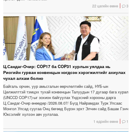
22 цагийн өмнө
3
Ц.Сандаг-Очир: COP17 ба COP31 хурлын уялдаа нь
Риогийн гурван конвенцын нэгдсэн хэрэгжилтийг ахиулах
чухал алхам болно
Байгаль орчин, уур амьсгалын өөрчлөлтийн сайд, НҮБ-ын
Цөлжилттэй тэмцэх тухай конвенцын Талуудын 17 дугаар бага хурал
(UNCCD COP17)-ыг зохион байгуулах Үндэсний хорооны дарга
Ц.Сандаг-Очир өнөөдөр /2026.08.07/ Бүгд Найрамдах Турк Улсаас
Монгол Улсад суугаа Онц бөгөөд Бүрэн эрхт Элчин сайд Башак Гэнч
Юксэлийг хүлээн авч уулзлаа.
1 өдрийн өмнө
1