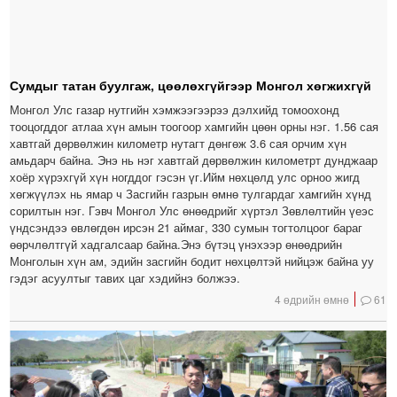
Сумдыг татан буулгаж, цөөлөхгүйгээр Монгол хөгжихгүй
Монгол Улс газар нутгийн хэмжээгээрээ дэлхийд томоохонд
тооцогддог атлаа хүн амын тоогоор хамгийн цөөн орны нэг. 1.56 сая
хавтгай дөрвөлжин километр нутагт дөнгөж 3.6 сая орчим хүн
амьдарч байна. Энэ нь нэг хавтгай дөрвөлжин километрт дунджаар
хоёр хүрэхгүй хүн ногддог гэсэн үг.Ийм нөхцөлд улс орноо жигд
хөгжүүлэх нь ямар ч Засгийн газрын өмнө тулгардаг хамгийн хүнд
сорилтын нэг. Гэвч Монгол Улс өнөөдрийг хүртэл Зөвлөлтийн үеэс
үндсэндээ өвлөгдөн ирсэн 21 аймаг, 330 сумын тогтолцоог бараг
өөрчлөлтгүй хадгалсаар байна.Энэ бүтэц үнэхээр өнөөдрийн
Монголын хүн ам, эдийн засгийн бодит нөхцөлтэй нийцэж байна уу
гэдэг асуултыг тавих цаг хэдийнэ болжээ.
4 өдрийн өмнө
61