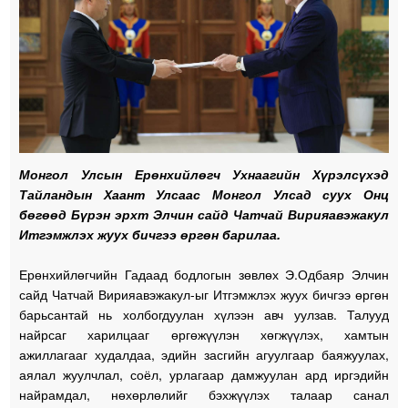
Монгол Улсын Ерөнхийлөгч Ухнаагийн Хүрэлсүхэд
Тайландын Хаант Улсаас Монгол Улсад суух Онц
бөгөөд Бүрэн эрхт Элчин сайд Чатчай Вирияавэжакул
Итгэмжлэх жуух бичгээ өргөн барилаа.
Ерөнхийлөгчийн Гадаад бодлогын зөвлөх Э.Одбаяр Элчин
сайд Чатчай Вирияавэжакул-ыг Итгэмжлэх жуух бичгээ өргөн
барьсантай нь холбогдуулан хүлээн авч уулзав. Талууд
найрсаг харилцааг өргөжүүлэн хөгжүүлэх, хамтын
ажиллагааг худалдаа, эдийн засгийн агуулгаар баяжуулах,
аялал жуулчлал, соёл, урлагаар дамжуулан ард иргэдийн
найрамдал, нөхөрлөлийг бэхжүүлэх талаар санал