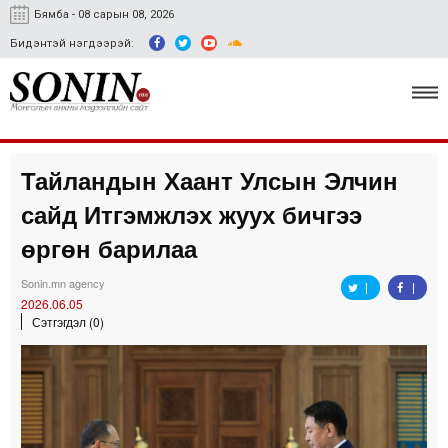
Бямба - 08 сарын 08, 2026
Бидэнтэй нэгдээрэй:
Тайландын Хаант Улсын Элчин
Улс төр, эдийн засаг
сайд Итгэмжлэх жуух бичгээ
Гэмт хэрэг
өргөн барилаа
Нийгэм, соёл
Sonin.mn agency
2026.06.05
Спорт
Сэтгэгдэл (0)
Easy news