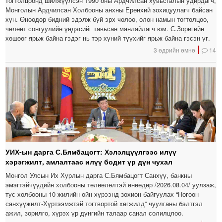
тогтолцоонд шилжүүлсэн 1990 оны Ардчилсан хувьсгалын удирдагч,
Монголын Ардчилсан Холбооны анхны Ерөнхий зохицуулагч байсан
хүн. Өнөөдөр бидний эдэлж буй эрх чөлөө, олон намын тогтолцоо,
чөлөөт сонгуулийн үндэсийг тавьсан манлайлагч юм. С.Зоригийн
хөшөөг ярьж байна гэдэг нь тэр хүний түүхийг ярьж байна гэсэн үг.
3 өдрийн өмнө
14
УИХ-ын дарга С.Бямбацогт: Хэлэлцүүлгээс илүү
хэрэгжилт, амлалтаас илүү бодит үр дүн чухал
Монгол Улсын Их Хурлын дарга С.Бямбацогт Санхүү, банкны
эмэгтэйчүүдийн холбооны төлөөлөлтэй өнөөдөр /2026.08.04/ уулзаж,
тус холбооны 10 жилийн ойн хүрээнд зохион байгуулах “Ногоон
санхүүжилт-Хүртээмжтэй тогтвортой хөгжилд” чуулганы бэлтгэл
ажил, зорилго, хүрэх үр дүнгийн талаар санал солилцлоо.