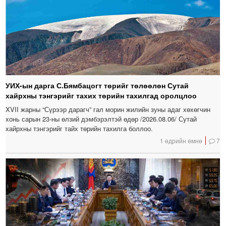
УИХ-ын дарга С.Бямбацогт төрийг төлөөлөн Сутай
хайрхны тэнгэрийг тахих төрийн тахилгад оролцлоо
XVII жарны “Сүрээр дарагч” гал морин жилийн зуны адаг хөхөгчин
хонь сарын 23-ны өлзий дэмбэрэлтэй өдөр /2026.08.06/ Сутай
хайрхны тэнгэрийг тайх төрийн тахилга боллоо.
1 өдрийн өмнө
7