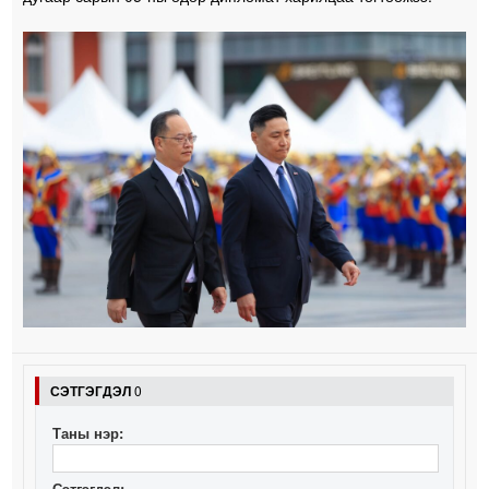
СЭТГЭГДЭЛ
0
Таны нэр:
Сэтгэгдэл: