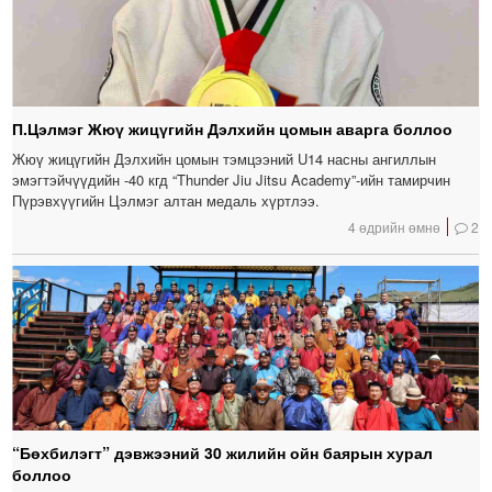
П.Цэлмэг Жюү жицүгийн Дэлхийн цомын аварга боллоо
Жюү жицүгийн Дэлхийн цомын тэмцээний U14 насны ангиллын
эмэгтэйчүүдийн -40 кгд “Thunder Jiu Jitsu Academy”-ийн тамирчин
Пүрэвхүүгийн Цэлмэг алтан медаль хүртлээ.
4 өдрийн өмнө
2
“Бөхбилэгт” дэвжээний 30 жилийн ойн баярын хурал
боллоо