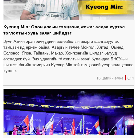
Kyeong Min: Олон улсын тэмцээнд жижиг алдаа хүртэл
тоглолтын хувь заяаг шийддэг
Зүүн Азийн эрэгтэйчүүдийн волейболын аварга шалгаруулах
тэмцээн ид өрнөж байна. Аваргын төлөө Монгол, Хятад, Өмнөд
Солонос, Япон, Тайвань, Макао, Хонгконгийн шилдэг багууд
өрсөлдөж буй. Энэ удаагийн “Амжилтын эзэн” буландаа БНСУ-ын
шигшээ багийн тамирчин Kyeong Min-тай тэмцээний үеэр ярилцсанаа
хүргэе.
16 цагийн өмнө
1