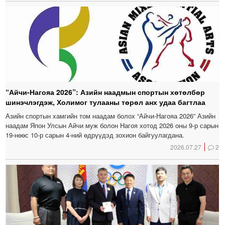
“Айчи-Нагояа 2026”: Азийн наадмын спортын хөтөлбөр
шинэчлэгдэж, Холимог тулааны төрөл анх удаа багтлаа
Азийн спортын хамгийн том наадам болох “Айчи-Нагояа 2026” Азийн
наадам Япон Улсын Айчи муж болон Нагоя хотод 2026 оны 9-р сарын
19-нөөс 10-р сарын 4-ний өдрүүдэд зохион байгуулагдана.
2026.07.27
2