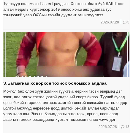
Туялзуур сэлэмчин Павел Граудынь Хонконгт болж буй ДАШТ-ээс
алтан медаль хүртсэнээр 2019 оноос хойш анх удаагаа тус
тэмцээний үеэр ОХУ-ын төрийн дууллыг эгшиглүүллээ.
2026.07.28
3
Э.Батмагнай ховорхон тохиох боломжоо алдлаа
Монгол бөх олон зуун жилийн түүхтэй, өөрийн гэсэн өвөрмөц дэг
жаяг, цол олгох тогтолцоотой үндэсний спорт билээ. Түүний бусад
орны бөхийн төрлөөс ялгарах хамгийн онцгой шинжийн нэг нь өндөр
цолтой бөхчүүд өөрөөсөө доод цолтой бөхийг амлан барилддаг
уламжлал юм. Энэ нь барилдааны өнгө төрх, өрнөл, цаашлаад
аваргын төлөөх өрсөлдөөнд хүртэл томоохон нөлөө үзүүлдэг.
2026.07.28
13