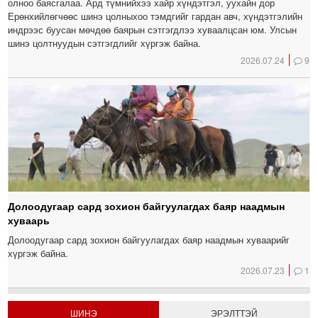
олноо баясгалаа. Ард түмнийхээ хайр хүндэтгэл, уухайн дор
Ерөнхийлөгчөөс шинэ цолныхоо тэмдгийг гардан авч, хүндэтгэлийн
индрээс буусан мөчдөө баярын сэтгэгдлээ хуваалцсан юм. Улсын
шинэ цолтнуудын сэтгэгдлийг хүргэж байна.
2026.07.24
9
Долоодугаар сард зохион байгуулагдах баяр наадмын
хуваарь
Долоодугаар сард зохион байгуулагдах баяр наадмын хуваарийг
хүргэж байна.
2026.07.23
1
ШИНЭ
ЭРЭЛТТЭЙ