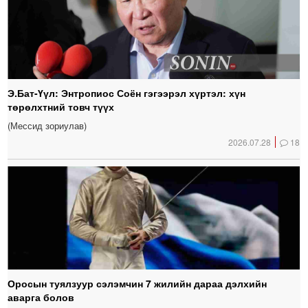
Э.Бат-Үүл: Энтропиос Соён гэгээрэл хүртэл: хүн
төрөлхтний товч түүх
(Мессид зориулав)
2026.07.28
18
Оросын туялзуур сэлэмчин 7 жилийн дараа дэлхийн
аварга болов