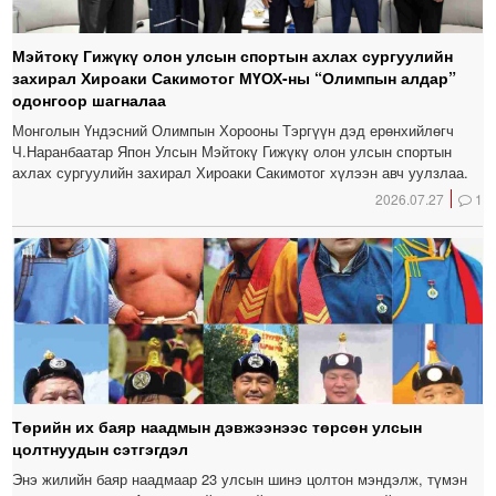
Мэйтокү Гижүкү олон улсын спортын ахлах сургуулийн
захирал Хироаки Сакимотог МҮОХ-ны “Олимпын алдар”
одонгоор шагналаа
Монголын Үндэсний Олимпын Хорооны Тэргүүн дэд ерөнхийлөгч
Ч.Наранбаатар Япон Улсын Мэйтокү Гижүкү олон улсын спортын
ахлах сургуулийн захирал Хироаки Сакимотог хүлээн авч уулзлаа.
2026.07.27
1
Төрийн их баяр наадмын дэвжээнээс төрсөн улсын
цолтнуудын сэтгэгдэл
Энэ жилийн баяр наадмаар 23 улсын шинэ цолтон мэндэлж, түмэн