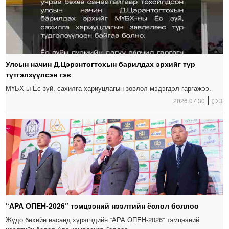
Улсын начин Д.Цэрэнтогтохын барилдах эрхийг түр
түтгэлзүүлсэн гэв
МҮБХ-ы Ёс зүй, сахилга хариуцлагын зөвлөл мэдэгдэл гаргажээ.
2026.07.30
3
“АРА ОПЕН-2026” тэмцээний нээлтийн ёслол боллоо
Жүдо бөхийн насанд хүрэгчдийн “АРА ОПЕН-2026” тэмцээний