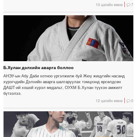
10 цагийн өмнө
7
Б.Хулан дэлхийн аварга боллоо
АНЭУ-ын Абу Даби хотноо үргэлжилж буй Жюү жицүгийн насанд
хүрэгчдийн Дэлхийн аварга шалгаруулах тэмцээнд өрсөлдсөн
ДАШТ-ий хошой хүрэл медальт, ОУХМ Б.Хулан түүхэн амжилт
бүтээлээ.
12 цагийн өмнө
0