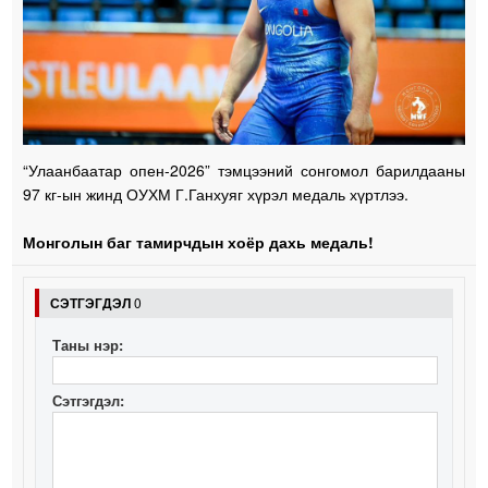
“Улаанбаатар опен-2026” тэмцээний сонгомол барилдааны
97 кг-ын жинд ОУХМ Г.Ганхуяг хүрэл медаль хүртлээ.
Монголын баг тамирчдын хоёр дахь медаль!
СЭТГЭГДЭЛ
0
Таны нэр:
Сэтгэгдэл: