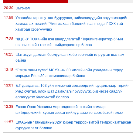
20:30
Эмгэнэл
17:59
Улаанбаатарын утааг бууруулах, нийслэлчүүдийн эрүүл мэндийг
хамгаалах төслийг “Чингис хаан баялгийн сан нэгдэл” ХХК-тай
хамтран хэрэгжүүлнэ
17:28
"ДЦС-3” ТӨХК-ийн нэн шаардлагатай “Турбингенератор-5”-ын
шинэчлэлийн төсвийг шийдвэрлэхээр болов
16:25
Шатахуун дамлан борлуулсан хоёр зөрчлийг илрүүлэн шалгаж
байна
13:18
“Сэцэн ханы хүлэг” МСУХ-ны 30 жилийн ойн уралдааны түрүү
морьдыг Prius 30 автомашинаар байлна
13:01
Б.Пүрэвдагва: 103 үйлчилгээний зөвшөөрлийг цуцалснаар төрийн
хүнд суртал, олон шат дамжлагыг бууруулж, бизнесээ саадгүй
өргөжүүлэх боломжтой боллоо
12:38
Европ Орос-Украины мөргөлдөөнийг энхийн замаар
шийдвэрлэхийг хүсвэл зэвсэг нийлүүлэхээ зогсоох ёстой гэжээ
11:57
ШХАБ-ын “Тяньшань-2026” кибер терроризмтой тэмцэх хамтарсан
сургуулилалт боллоо