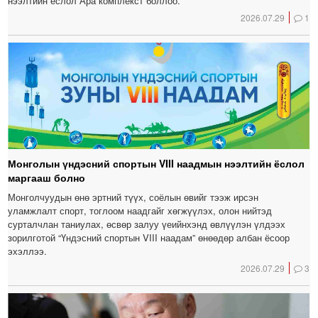
нээлтийн ёслол Ара комплекст боллоо.
2026.07.29
1
Монголын үндэсний спортын VIII наадмын нээлтийн ёслол
маргааш болно
Монголчуудын өнө эртний түүх, соёлын өвийг тээж ирсэн
уламжлалт спорт, тоглоом наадгайг хөгжүүлэх, олон нийтэд
сурталчлан таниулах, өсвөр залуу үеийнхэнд өвлүүлэн үлдээх
зорилготой “Үндэсний спортын VIII наадам” өнөөдөр албан ёсоор
эхэллээ.
2026.07.29
3