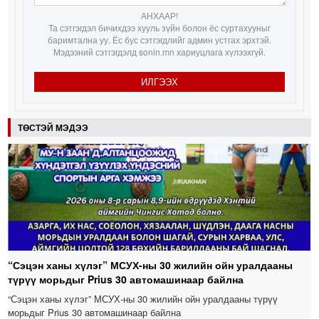
АНХААР!
Та сэтгэгдэл бичихдээ хууль зүйн болон ёс суртахууныг
баримтална уу. Ёс бус сэтгэгдлийг админ устгах эрхтэй.
Мэдээний сэтгэгдэлд sonin.mn хариуцлага хүлээхгүй.
ИЛГЭЭХ
ТӨСТЭЙ МЭДЭЭ
“Сэцэн ханы хүлэг” МСУХ-ны 30 жилийн ойн уралдааны
түрүү морьдыг Prius 30 автомашинаар байлна
“Сэцэн ханы хүлэг” МСУХ-ны 30 жилийн ойн уралдааны түрүү
морьдыг Prius 30 автомашинаар байлна