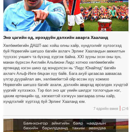
Энэ цагийн од, ирээдүйн дэлхийн аварга Хааланд
Хөлбөмбөгийн ДАШТ-аас хойш олны хайр, хүндлэлийг хүлээгээд
буй Норвегийн шигшээ багийн ахлагч Эрлинг Хааландын амжилтын
түүхээс уншигч та бүхэнд хүргэж байна. XXI зууны эхэн оны зун,
манан бүрхсэн Английн Альбиони Лидс хотноо хөлбөмбөгийн
ертөнцөд нэгэн шинэ од мэндэлсэн нь “Лидс Юнайтед” багийн
ахлагч Альф-Инге бяцхан хүү байв. Бага ахуй цагаасаа ааваасаа
үлгэр дуурайлал авч, хөлбөмбөгтэй ойр өссөн хүү хожмоо
Норвегийн шигшээ багийг ахалж, дэлхийн аваргад өрсөлдөх хүндтэй
үүргийг хүлээжээ. Тэр бол энэ цаг үеийн шилдэг тоглогчдын нэг,
цахим ертөнцийн од, хөгжилтэй хэгжүүн зангаараа олны хайр,
хүндлэлийг хүртээд буй Эрлинг Хааланд юм.
7 өдрийн өмнө
6