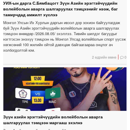
УИХ-ын дарга С.Бямбацогт Зүүн Азийн эрэгтэйчүүдийн
волейболын аварга шалгаруулах тэмцээнийг нээж, баг
тамирчдад амжилт хүслээ
Монгол Улсын Их Хурлын даргын ивээл дор зохион байгуулагдаж
буй Зүүн Азийн эрэгтэйчүүдийн волейболын аварга шалгаруулах
тэмцээн өнөөдөр /2026.08.05/ эхэллээ. Тивийн шилдэг багуудыг
нэгтгэсэн энэхүү тэмцээн нь Монгол Улсад волейболын спорт үүсэж
хөгжсөний 100 жилийн ойтой давхцаж байгаагаараа онцлог ач
холбогдолтой юм.
2 өдрийн өмнө
0
Зүүн азийн эрэгтэйчүүдийн волейболын аварга
шалгаруулах тэмцээн маргааш эхэлнэ