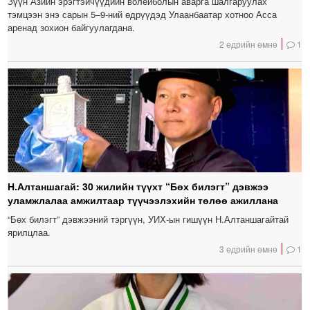
Зүүн Азийн эрэгтэйчүүдийн волейболын аварга шалгаруулах
тэмцээн энэ сарын 5–9-ний өдрүүдэд Улаанбаатар хотноо Асса
аренад зохион байгуулагдана.
2 өдрийн өмнө
1
Н.Алтаншагай: 30 жилийн түүхт “Бөх билэгт” дэвжээ
уламжлалаа амжилтаар түүчээлэхийн төлөө ажиллана
“Бөх билэгт” дэвжээний тэргүүн, УИХ-ын гишүүн Н.Алтаншагайтай
ярилцлаа.
3 өдрийн өмнө
1