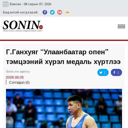
Баасан - 08 сарын 07, 2026
Бидэнтэй нэгдээрэй:
Г.Ганхуяг “Улаанбаатар опен"
Улс төр, эдийн засаг
тэмцээний хүрэл медаль хүртлээ
Гэмт хэрэг
Sonin.mn agency
Нийгэм, соёл
2026.06.05
Сэтгэгдэл (0)
Спорт
Easy news