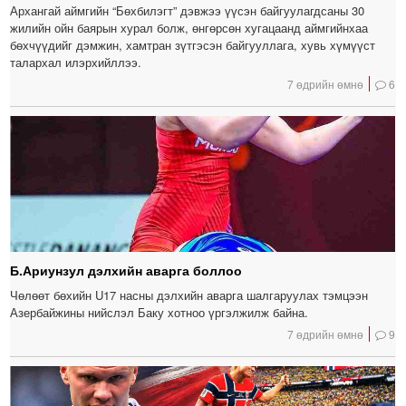
Архангай аймгийн “Бөхбилэгт” дэвжээ үүсэн байгуулагдсаны 30
жилийн ойн баярын хурал болж, өнгөрсөн хугацаанд аймгийнхаа
бөхчүүдийг дэмжин, хамтран зүтгэсэн байгууллага, хувь хүмүүст
талархал илэрхийллээ.
7 өдрийн өмнө
6
Б.Ариунзул дэлхийн аварга боллоо
Чөлөөт бөхийн U17 насны дэлхийн аварга шалгаруулах тэмцээн
Азербайжины нийслэл Баку хотноо үргэлжилж байна.
7 өдрийн өмнө
9