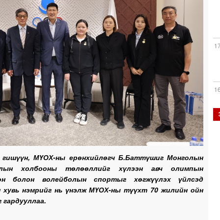
1
1
1
 гишүүн, МҮОХ-ны ерөнхийлөгч Б.Баттүшиг Монголын
1
олын холбооны төлөөллийг хүлээн авч олимпын
өн болон волейболын спортыг хөгжүүлэх үйлсэд
н хувь нэмрийг нь үнэлж МҮОХ-ны түүхт 70 жилийн ойн
 гардууллаа.
1