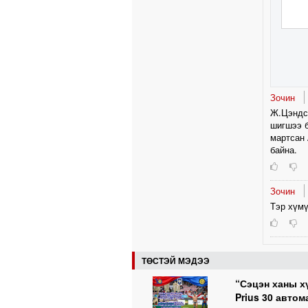
Зочин
Ж.Цэндс
шигшээ б
мартсан 
байна.
Зочин
Тэр хүмү
ТӨСТЭЙ МЭДЭЭ
“Сэцэн ханы х
Prius 30 авто