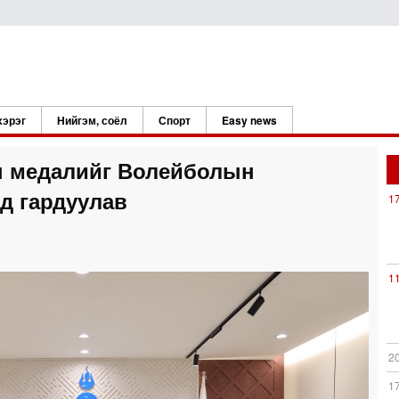
хэрэг
Нийгэм, соёл
Спорт
Easy news
н медалийг Волейболын
д гардуулав
1
1
2
1