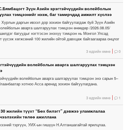
С.Бямбацогт Зүүн Азийн эрэгтэйчүүдийн волейболын
уулах тэмцээнийг нээж, баг тамирчдад амжилт хүслээ
 Хурлын даргын ивээл дор зохион байгуулагдаж буй Зүүн Азийн
волейболын аварга шалгаруулах тэмцээн өнөөдөр /2026.08.05/
 шилдэг багуудыг нэгтгэсэн энэхүү тэмцээн нь Монгол Улсад
т үүсэж хөгжсөний 100 жилийн ойтой давхцаж байгаагаараа онцлог
3 өдрийн өмнө
0
эгтэйчүүдийн волейболын аварга шалгаруулах тэмцээн
э
тэйчүүдийн волейболын аварга шалгаруулах тэмцээн энэ сарын 5–
лаанбаатар хотноо Асса аренад зохион байгуулагдана.
3 өдрийн өмнө
1
 30 жилийн түүхт “Бөх билэгт” дэвжээ уламжлалаа
чээлэхийн төлөө ажиллана
вжээний тэргүүн, УИХ-ын гишүүн Н.Алтаншагайтай ярилцлаа.