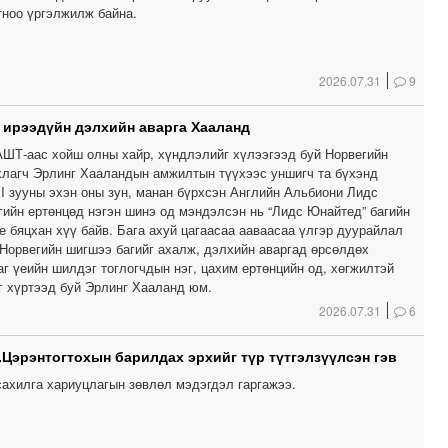
тноо үргэлжилж байна.
2026.07.31
9
, ирээдүйн дэлхийн аварга Хааланд
ШТ-аас хойш олны хайр, хүндлэлийг хүлээгээд буй Норвегийн
хлагч Эрлинг Хааландын амжилтын түүхээс уншигч та бүхэнд
XI зууны эхэн оны зун, манан бүрхсэн Английн Альбиони Лидс
гийн ертөнцөд нэгэн шинэ од мэндэлсэн нь “Лидс Юнайтед” багийн
 бяцхан хүү байв. Бага ахуй цагаасаа ааваасаа үлгэр дуурайлал
 Норвегийн шигшээ багийг ахалж, дэлхийн аваргад өрсөлдөх
аг үеийн шилдэг тоглогчдын нэг, цахим ертөнцийн од, хөгжилтэй
г хүртээд буй Эрлинг Хааланд юм.
2026.07.31
6
.Цэрэнтогтохын барилдах эрхийг түр түтгэлзүүлсэн гэв
сахилга хариуцлагын зөвлөл мэдэгдэл гаргажээ.