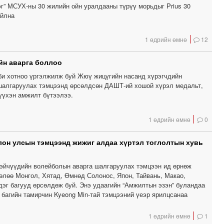
эг” МСУХ-ны 30 жилийн ойн уралдааны түрүү морьдыг Prius 30
айлна
1 өдрийн өмнө
12
йн аварга боллоо
и хотноо үргэлжилж буй Жюү жицүгийн насанд хүрэгчдийн
шалгаруулах тэмцээнд өрсөлдсөн ДАШТ-ий хошой хүрэл медальт,
үхэн амжилт бүтээлээ.
1 өдрийн өмнө
0
лон улсын тэмцээнд жижиг алдаа хүртэл тоглолтын хувь
тэйчүүдийн волейболын аварга шалгаруулах тэмцээн ид өрнөж
өлөө Монгол, Хятад, Өмнөд Солонос, Япон, Тайвань, Макао,
дэг багууд өрсөлдөж буй. Энэ удаагийн “Амжилтын эзэн” буландаа
багийн тамирчин Kyeong Min-тай тэмцээний үеэр ярилцсанаа
1 өдрийн өмнө
1