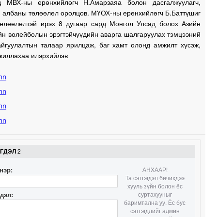
д МВХ-ны ерөнхийлөгч Н.Амарзаяа болон дасгалжуулагч,
, албаны төлөөлөл оролцов. МҮОХ-ны ерөнхийлөгч Б.Баттүшиг
өлөөлөлтэй ирэх 8 дугаар сард Монгол Улсад болох Азийн
йн волейболын эрэгтэйчүүдийн аварга шалгаруулах тэмцээний
1
айгуулалтын талаар ярилцаж, баг хамт олонд амжилт хүсэж,
жиллахаа илэрхийлэв
1
1
1
ЭГДЭЛ
2
1
нэр:
АНХААР!
Та сэтгэгдэл бичихдээ
хууль зүйн болон ёс
гдэл:
суртахууныг
1
баримтална уу. Ёс бус
сэтгэгдлийг админ