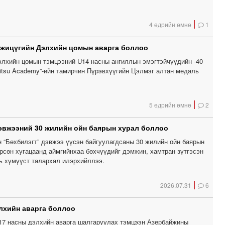
4 өдрийн өмнө
1
 жицүгийн Дэлхийн цомын аварга боллоо
лхийн цомын тэмцээний U14 насны ангиллын эмэгтэйчүүдийн -40
 Jitsu Academy”-ийн тамирчин Пүрэвхүүгийн Цэлмэг алтан медаль
5 өдрийн өмнө
2
эвжээний 30 жилийн ойн баярын хурал боллоо
н “Бөхбилэгт” дэвжээ үүсэн байгуулагдсаны 30 жилийн ойн баярын
өрсөн хугацаанд аймгийнхаа бөхчүүдийг дэмжин, хамтран зүтгэсэн
вь хүмүүст талархал илэрхийллээ.
2026.07.31
6
лхийн аварга боллоо
17 насны дэлхийн аварга шалгаруулах тэмцээн Азербайжины