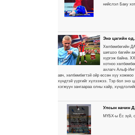
нийслэл Баку хо
Энэ цагийн од
Хөлбөмбөгийн ДА
шигшээ багийн а
хүргэж байна. X
хотноо хөлбөмбө
ахлагч Альф-Инге
авч, хөлбөмбөгтэй ойр өссөн хүү хожмоо
хүндтэй үүргийг хүлээжээ. Тэр бол энэ ц
хэгжүүн зангаараа олны хайр, хүндлэлий
Улсын начин Д
МҮБХ-ы Ёс зүй, 