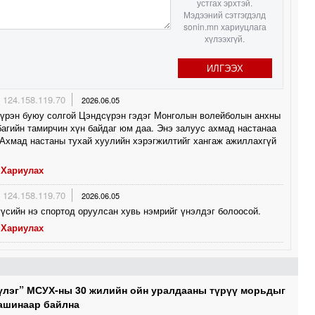
устгах эрхтэй.
1
Мэдээний сэтгэгдэлд
sonin.mn хариуцлага
хүлээхгүй.
0
ИЛГЭЭХ
0
0
124.158.119.70
2026.06.05
үрэн буюу солгой Цэндсүрэн гэдэг Монголын волейболын анхны
агийн тамирчин хүн байдаг юм даа. Энэ залуус ахмад настанаа
Ахмад настаны тухай хуулийн хэрэгжилтийг хангаж ажиллахгүй
1
Хариулах
124.158.119.70
2026.06.05
үсийн нэ спортод оруулсан хувь нэмрийг үнэлдэг болоосой.
Хариулах
үлэг” МСУХ-ны 30 жилийн ойн уралдааны түрүү морьдыг
машинаар байлна