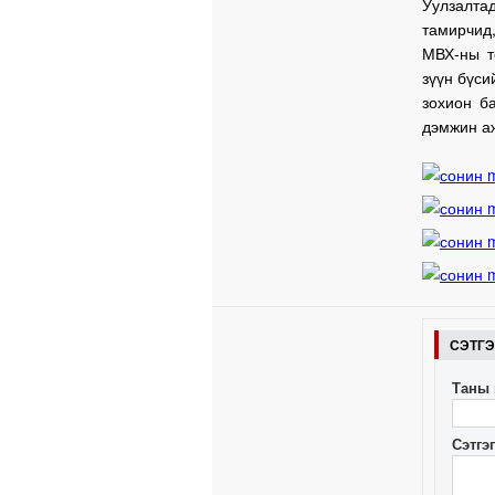
Уулзалта
тамирчид
МВХ-ны т
зүүн бүси
зохион б
дэмжин а
СЭТГ
Таны 
Сэтгэ