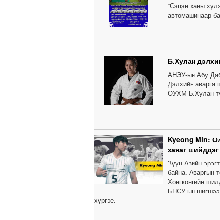
“Сэцэн ханы хүл
автомашинаар б
Б.Хулан дэлхи
АНЭУ-ын Абу Даб
Дэлхийн аварга 
ОУХМ Б.Хулан тү
Kyeong Min: О
заяаг шийддэг
Зүүн Азийн эрэг
байна. Аваргын т
Хонгконгийн шил
БНСУ-ын шигшээ 
хүргэе.