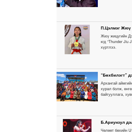
П.Цэлмэг Жюү
Жюү жицүгийн Дэ
кгд “Thunder Jiu
хүртлээ.
“Бөхбилэгт” д
Архангай аймгий
хурал болж, өнг
байгууллага, ху
Б.Ариунзул дэ
Чөлөөт бөхийн U