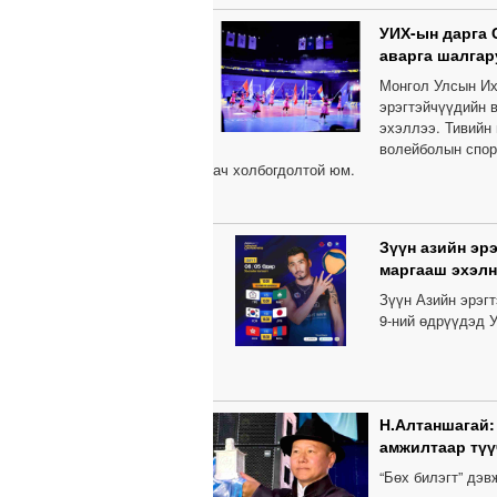
УИХ-ын дарга 
аварга шалгар
Монгол Улсын Их
эрэгтэйчүүдийн 
эхэллээ. Тивийн
волейболын спор
ач холбогдолтой юм.
Зүүн азийн эр
маргааш эхэлн
Зүүн Азийн эрэг
9-ний өдрүүдэд У
Н.Алтаншагай:
амжилтаар түү
“Бөх билэгт” дэ