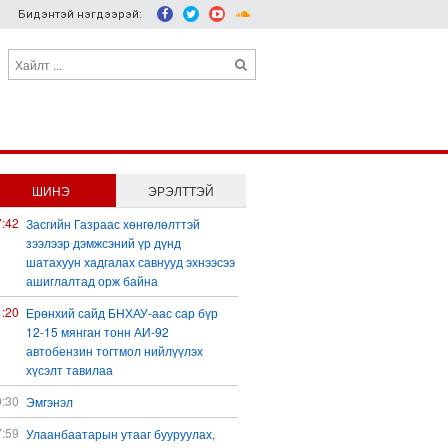
Бидэнтэй нэгдээрэй:
ШИНЭ
ЭРЭЛТТЭЙ
7:42
Засгийн Газраас хөнгөлөлттэй
зээлээр дэмжсэний үр дүнд
шатахуун хадгалах савнууд эхнээсээ
ашиглалтад орж байна
1:20
Ерөнхий сайд БНХАУ-аас сар бүр
12-15 мянган тонн АИ-92
автобензин тогтмол нийлүүлэх
хүсэлт тавилаа
0:30
Эмгэнэл
7:59
Улаанбаатарын утааг бууруулах,