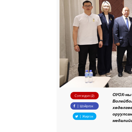
ОУОХ-ны
Сэтгэгдэл (2)
Волейб
Шэйрлэх
хөдөлгө
оруулса
Жиргэх
медалийг