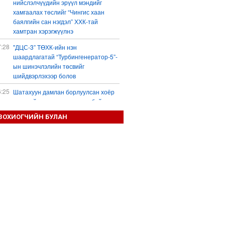
нийслэлчүүдийн эрүүл мэндийг
хамгаалах төслийг “Чингис хаан
баялгийн сан нэгдэл” ХХК-тай
хамтран хэрэгжүүлнэ
7:28
"ДЦС-3” ТӨХК-ийн нэн
шаардлагатай “Турбингенератор-5”-
ын шинэчлэлийн төсвийг
шийдвэрлэхээр болов
6:25
Шатахуун дамлан борлуулсан хоёр
зөрчлийг илрүүлэн шалгаж байна
3:18
ЗОХИОГЧИЙН БУЛАН
“Сэцэн ханы хүлэг” МСУХ-ны 30
жилийн ойн уралдааны түрүү
морьдыг Prius 30 автомашинаар
байлна
3:01
Б.Пүрэвдагва: 103 үйлчилгээний
зөвшөөрлийг цуцалснаар төрийн
хүнд суртал, олон шат дамжлагыг
бууруулж, бизнесээ саадгүй
өргөжүүлэх боломжтой боллоо
2:38
Европ Орос-Украины мөргөлдөөнийг