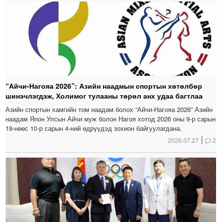
“Айчи-Нагояа 2026”: Азийн наадмын спортын хөтөлбөр
шинэчлэгдэж, Холимог тулааны төрөл анх удаа багтлаа
Азийн спортын хамгийн том наадам болох “Айчи-Нагояа 2026” Азийн
наадам Япон Улсын Айчи муж болон Нагоя хотод 2026 оны 9-р сарын
19-нөөс 10-р сарын 4-ний өдрүүдэд зохион байгуулагдана.
2026.07.27
2