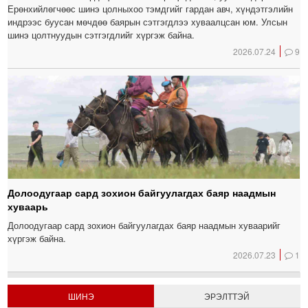
Ерөнхийлөгчөөс шинэ цолныхоо тэмдгийг гардан авч, хүндэтгэлийн
индрээс буусан мөчдөө баярын сэтгэгдлээ хуваалцсан юм. Улсын
шинэ цолтнуудын сэтгэгдлийг хүргэж байна.
2026.07.24
9
Долоодугаар сард зохион байгуулагдах баяр наадмын
хуваарь
Долоодугаар сард зохион байгуулагдах баяр наадмын хуваарийг
хүргэж байна.
2026.07.23
1
ШИНЭ
ЭРЭЛТТЭЙ