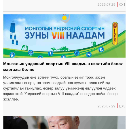
2026.07.29
1
Монголын үндэсний спортын VIII наадмын нээлтийн ёслол
маргааш болно
Монголчуудын өнө эртний түүх, соёлын өвийг тээж ирсэн
уламжлалт спорт, тоглоом наадгайг хөгжүүлэх, олон нийтэд
сурталчлан таниулах, өсвөр залуу үеийнхэнд өвлүүлэн үлдээх
зорилготой “Үндэсний спортын VIII наадам” өнөөдөр албан ёсоор
эхэллээ.
2026.07.29
3