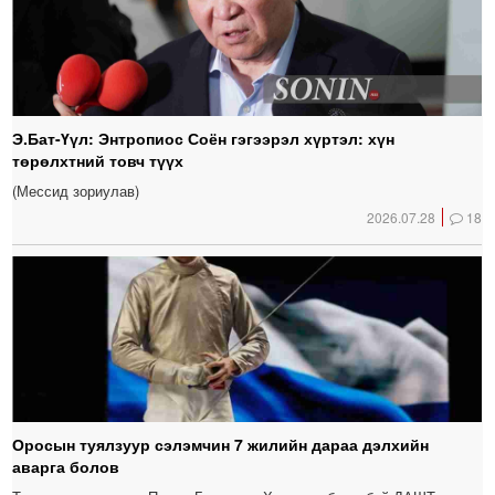
Э.Бат-Үүл: Энтропиос Соён гэгээрэл хүртэл: хүн
төрөлхтний товч түүх
(Мессид зориулав)
2026.07.28
18
Оросын туялзуур сэлэмчин 7 жилийн дараа дэлхийн
аварга болов