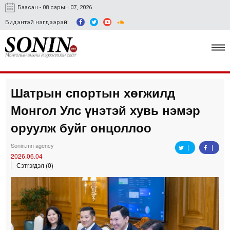
Баасан - 08 сарын 07, 2026
Бидэнтэй нэгдээрэй:
Шатрын спортын хөгжилд
Улс төр, эдийн засаг
Монгол Улс үнэтэй хувь нэмэр
Гэмт хэрэг
оруулж буйг онцоллоо
Нийгэм, соёл
Sonin.mn agency
2026.06.04
Спорт
Сэтгэгдэл (0)
Easy news