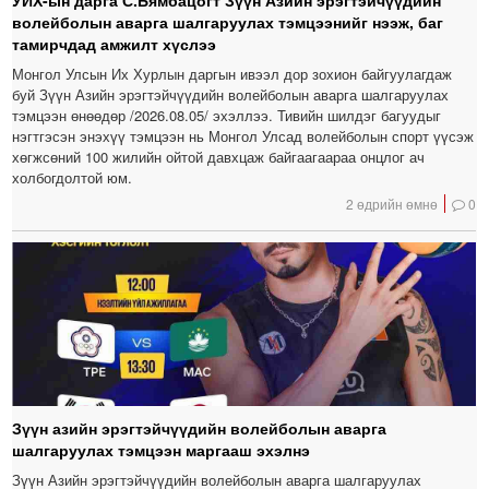
волейболын аварга шалгаруулах тэмцээнийг нээж, баг
тамирчдад амжилт хүслээ
Монгол Улсын Их Хурлын даргын ивээл дор зохион байгуулагдаж
буй Зүүн Азийн эрэгтэйчүүдийн волейболын аварга шалгаруулах
тэмцээн өнөөдөр /2026.08.05/ эхэллээ. Тивийн шилдэг багуудыг
нэгтгэсэн энэхүү тэмцээн нь Монгол Улсад волейболын спорт үүсэж
хөгжсөний 100 жилийн ойтой давхцаж байгаагаараа онцлог ач
холбогдолтой юм.
2 өдрийн өмнө
0
Зүүн азийн эрэгтэйчүүдийн волейболын аварга
шалгаруулах тэмцээн маргааш эхэлнэ
Зүүн Азийн эрэгтэйчүүдийн волейболын аварга шалгаруулах