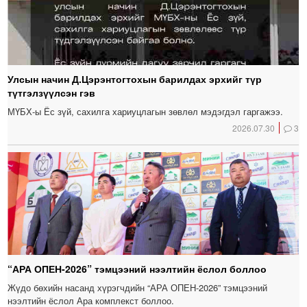
Улсын начин Д.Цэрэнтогтохын барилдах эрхийг түр
түтгэлзүүлсэн гэв
МҮБХ-ы Ёс зүй, сахилга хариуцлагын зөвлөл мэдэгдэл гаргажээ.
2026.07.30
3
“АРА ОПЕН-2026” тэмцээний нээлтийн ёслол боллоо
Жүдо бөхийн насанд хүрэгчдийн “АРА ОПЕН-2026” тэмцээний
нээлтийн ёслол Ара комплекст боллоо.