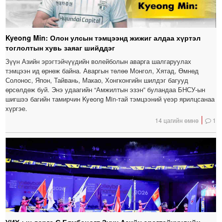
Kyeong Min: Олон улсын тэмцээнд жижиг алдаа хүртэл
тоглолтын хувь заяаг шийддэг
Зүүн Азийн эрэгтэйчүүдийн волейболын аварга шалгаруулах
тэмцээн ид өрнөж байна. Аваргын төлөө Монгол, Хятад, Өмнөд
Солонос, Япон, Тайвань, Макао, Хонгконгийн шилдэг багууд
өрсөлдөж буй. Энэ удаагийн “Амжилтын эзэн” буландаа БНСУ-ын
шигшээ багийн тамирчин Kyeong Min-тай тэмцээний үеэр ярилцсанаа
хүргэе.
14 цагийн өмнө
1
УИХ-ын дарга С.Бямбацогт Зүүн Азийн эрэгтэйчүүдийн