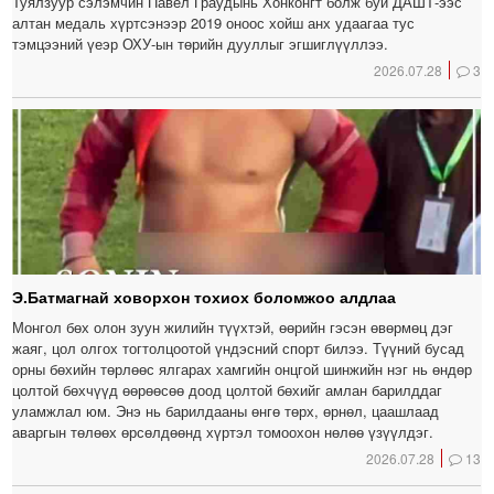
Туялзуур сэлэмчин Павел Граудынь Хонконгт болж буй ДАШТ-ээс
алтан медаль хүртсэнээр 2019 оноос хойш анх удаагаа тус
тэмцээний үеэр ОХУ-ын төрийн дууллыг эгшиглүүллээ.
2026.07.28
3
Э.Батмагнай ховорхон тохиох боломжоо алдлаа
Монгол бөх олон зуун жилийн түүхтэй, өөрийн гэсэн өвөрмөц дэг
жаяг, цол олгох тогтолцоотой үндэсний спорт билээ. Түүний бусад
орны бөхийн төрлөөс ялгарах хамгийн онцгой шинжийн нэг нь өндөр
цолтой бөхчүүд өөрөөсөө доод цолтой бөхийг амлан барилддаг
уламжлал юм. Энэ нь барилдааны өнгө төрх, өрнөл, цаашлаад
аваргын төлөөх өрсөлдөөнд хүртэл томоохон нөлөө үзүүлдэг.
2026.07.28
13