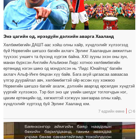
Энэ цагийн од, ирээдүйн дэлхийн аварга Хааланд
Хөлбөмбөгийн ДАШТ-аас хойш олны хайр, хүндлэлийг хүлээгээд
буй Норвегийн шигшээ багийн ахлагч Эрлинг Хааландын амжилтын
түүхээс уншигч та бүхэнд хүргэж байна. XXI зууны эхэн оны зун,
манан бүрхсэн Английн Альбиони Лидс хотноо хөлбөмбөгийн
ертөнцөд нэгэн шинэ од мэндэлсэн нь “Лидс Юнайтед” багийн
ахлагч Альф-Инге бяцхан хүү байв. Бага ахуй цагаасаа ааваасаа
үлгэр дуурайлал авч, хөлбөмбөгтэй ойр өссөн хүү хожмоо
Норвегийн шигшээ багийг ахалж, дэлхийн аваргад өрсөлдөх хүндтэй
үүргийг хүлээжээ. Тэр бол энэ цаг үеийн шилдэг тоглогчдын нэг,
цахим ертөнцийн од, хөгжилтэй хэгжүүн зангаараа олны хайр,
хүндлэлийг хүртээд буй Эрлинг Хааланд юм.
7 өдрийн өмнө
6