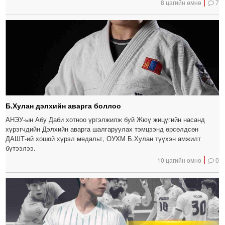
8 цагийн өмнө
7
Б.Хулан дэлхийн аварга боллоо
АНЭУ-ын Абу Даби хотноо үргэлжилж буй Жюү жицүгийн насанд
хүрэгчдийн Дэлхийн аварга шалгаруулах тэмцээнд өрсөлдсөн
ДАШТ-ий хошой хүрэл медальт, ОУХМ Б.Хулан түүхэн амжилт
бүтээлээ.
10 цагийн өмнө
0