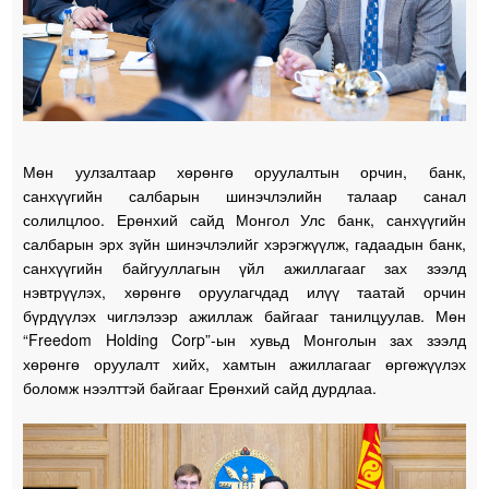
Мөн уулзалтаар хөрөнгө оруулалтын орчин, банк,
санхүүгийн салбарын шинэчлэлийн талаар санал
солилцлоо. Ерөнхий сайд Монгол Улс банк, санхүүгийн
салбарын эрх зүйн шинэчлэлийг хэрэгжүүлж, гадаадын банк,
санхүүгийн байгууллагын үйл ажиллагааг зах зээлд
нэвтрүүлэх, хөрөнгө оруулагчдад илүү таатай орчин
бүрдүүлэх чиглэлээр ажиллаж байгааг танилцуулав. Мөн
“Freedom Holding Corp”-ын хувьд Монголын зах зээлд
хөрөнгө оруулалт хийх, хамтын ажиллагааг өргөжүүлэх
боломж нээлттэй байгааг Ерөнхий сайд дурдлаа.