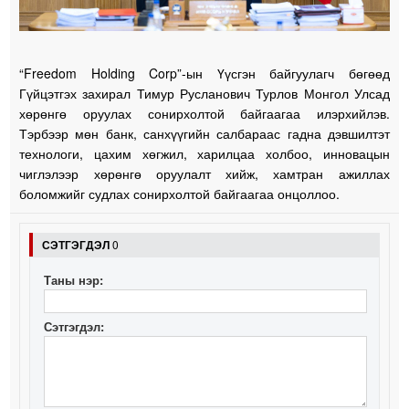
“Freedom Holding Corp”-ын Үүсгэн байгуулагч бөгөөд
Гүйцэтгэх захирал Тимур Русланович Турлов Монгол Улсад
хөрөнгө оруулах сонирхолтой байгаагаа илэрхийлэв.
Тэрбээр мөн банк, санхүүгийн салбараас гадна дэвшилтэт
технологи, цахим хөгжил, харилцаа холбоо, инновацын
чиглэлээр хөрөнгө оруулалт хийж, хамтран ажиллах
боломжийг судлах сонирхолтой байгаагаа онцоллоо.
СЭТГЭГДЭЛ
0
Таны нэр:
Сэтгэгдэл: