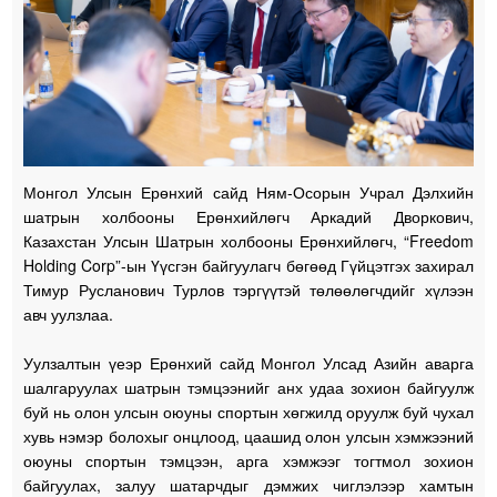
Монгол Улсын Ерөнхий сайд Ням-Осорын Учрал Дэлхийн
шатрын холбооны Ерөнхийлөгч Аркадий Дворкович,
Казахстан Улсын Шатрын холбооны Ерөнхийлөгч, “Freedom
Holding Corp”-ын Үүсгэн байгуулагч бөгөөд Гүйцэтгэх захирал
Тимур Русланович Турлов тэргүүтэй төлөөлөгчдийг хүлээн
авч уулзлаа.
Уулзалтын үеэр Ерөнхий сайд Монгол Улсад Азийн аварга
шалгаруулах шатрын тэмцээнийг анх удаа зохион байгуулж
буй нь олон улсын оюуны спортын хөгжилд оруулж буй чухал
хувь нэмэр болохыг онцлоод, цаашид олон улсын хэмжээний
оюуны спортын тэмцээн, арга хэмжээг тогтмол зохион
байгуулах, залуу шатарчдыг дэмжих чиглэлээр хамтын