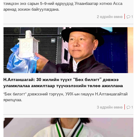
тэмцээн энэ сарын 5–9-ний өдрүүдэд Улаанбаатар хотноо Асса
аренад зохион байгуулагдана.
2 өдрийн өмнө
1
Н.Алтаншагай: 30 жилийн түүхт “Бөх билэгт” дэвжээ
уламжлалаа амжилтаар түүчээлэхийн төлөө ажиллана
“Бөх билэгт” дэвжээний тэргүүн, УИХ-ын гишүүн Н.Алтаншагайтай
ярилцлаа.
3 өдрийн өмнө
1