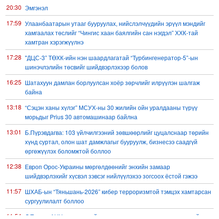
20:30
Эмгэнэл
17:59
Улаанбаатарын утааг бууруулах, нийслэлчүүдийн эрүүл мэндийг
хамгаалах төслийг “Чингис хаан баялгийн сан нэгдэл” ХХК-тай
хамтран хэрэгжүүлнэ
17:28
"ДЦС-3” ТӨХК-ийн нэн шаардлагатай “Турбингенератор-5”-ын
шинэчлэлийн төсвийг шийдвэрлэхээр болов
16:25
Шатахуун дамлан борлуулсан хоёр зөрчлийг илрүүлэн шалгаж
байна
13:18
“Сэцэн ханы хүлэг” МСУХ-ны 30 жилийн ойн уралдааны түрүү
морьдыг Prius 30 автомашинаар байлна
13:01
Б.Пүрэвдагва: 103 үйлчилгээний зөвшөөрлийг цуцалснаар төрийн
хүнд суртал, олон шат дамжлагыг бууруулж, бизнесээ саадгүй
өргөжүүлэх боломжтой боллоо
12:38
Европ Орос-Украины мөргөлдөөнийг энхийн замаар
шийдвэрлэхийг хүсвэл зэвсэг нийлүүлэхээ зогсоох ёстой гэжээ
11:57
ШХАБ-ын “Тяньшань-2026” кибер терроризмтой тэмцэх хамтарсан
сургуулилалт боллоо
11:54
Д.Трамп: АНУ сум, зэвсгийн нөөцөө нэмэгдүүлэх шаардлагатай