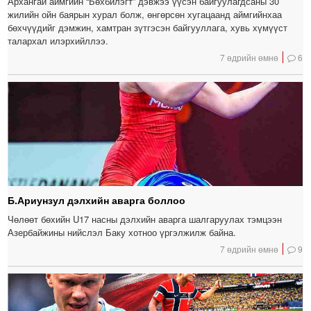
Архангай аймгийн “Бөхбилэгт” дэвжээ үүсэн байгуулагдсаны 30
жилийн ойн баярын хурал болж, өнгөрсөн хугацаанд аймгийнхаа
бөхчүүдийг дэмжин, хамтран зүтгэсэн байгууллага, хувь хүмүүст
талархал илэрхийллээ.
7 өдрийн өмнө
6
Б.Ариунзул дэлхийн аварга боллоо
Чөлөөт бөхийн U17 насны дэлхийн аварга шалгаруулах тэмцээн
Азербайжины нийслэл Баку хотноо үргэлжилж байна.
7 өдрийн өмнө
9