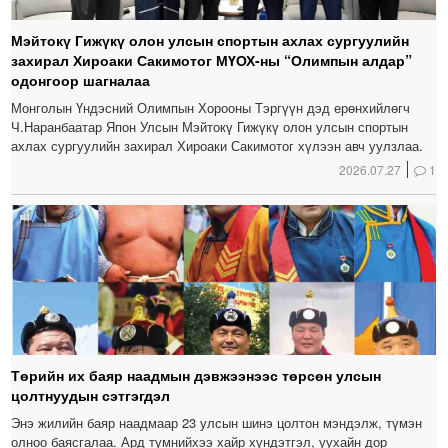
Мэйтокү Гижүкү олон улсын спортын ахлах сургуулийн
захирал Хироаки Сакимотог МҮОХ-ны “Олимпын алдар”
одонгоор шагналаа
Монголын Үндэсний Олимпын Хорооны Тэргүүн дэд ерөнхийлөгч
Ч.Наранбаатар Япон Улсын Мэйтокү Гижүкү олон улсын спортын
ахлах сургуулийн захирал Хироаки Сакимотог хүлээн авч уулзлаа.
2026.07.27
1
Төрийн их баяр наадмын дэвжээнээс төрсөн улсын
цолтнуудын сэтгэгдэл
Энэ жилийн баяр наадмаар 23 улсын шинэ цолтон мэндэлж, түмэн
олноо баясгалаа. Ард түмнийхээ хайр хүндэтгэл, уухайн дор