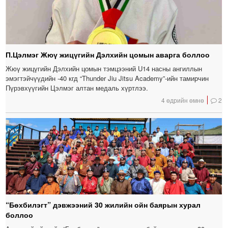
П.Цэлмэг Жюү жицүгийн Дэлхийн цомын аварга боллоо
Жюү жицүгийн Дэлхийн цомын тэмцээний U14 насны ангиллын
эмэгтэйчүүдийн -40 кгд “Thunder Jiu Jitsu Academy”-ийн тамирчин
Пүрэвхүүгийн Цэлмэг алтан медаль хүртлээ.
4 өдрийн өмнө
2
“Бөхбилэгт” дэвжээний 30 жилийн ойн баярын хурал
боллоо