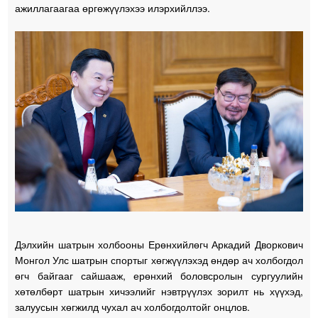
ажиллагаагаа өргөжүүлэхээ илэрхийллээ.
Дэлхийн шатрын холбооны Ерөнхийлөгч Аркадий Дворкович
Монгол Улс шатрын спортыг хөгжүүлэхэд өндөр ач холбогдол
өгч байгааг сайшааж, ерөнхий боловсролын сургуулийн
хөтөлбөрт шатрын хичээлийг нэвтрүүлэх зорилт нь хүүхэд,
залуусын хөгжилд чухал ач холбогдолтойг онцлов.