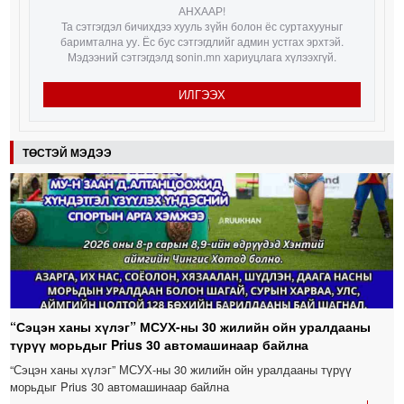
АНХААР!
Та сэтгэгдэл бичихдээ хууль зүйн болон ёс суртахууныг
баримтална уу. Ёс бус сэтгэгдлийг админ устгах эрхтэй.
Мэдээний сэтгэгдэлд sonin.mn хариуцлага хүлээхгүй.
ИЛГЭЭХ
ТӨСТЭЙ МЭДЭЭ
“Сэцэн ханы хүлэг” МСУХ-ны 30 жилийн ойн уралдааны
түрүү морьдыг Prius 30 автомашинаар байлна
“Сэцэн ханы хүлэг” МСУХ-ны 30 жилийн ойн уралдааны түрүү
морьдыг Prius 30 автомашинаар байлна