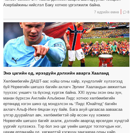
Азербайжины нийслэл Баку хотноо үргэлжилж байна.
7 өдрийн өмнө
8
Энэ цагийн од, ирээдүйн дэлхийн аварга Хааланд
Хөлбөмбөгийн ДАШТ-аас хойш олны хайр, хүндлэлийг хүлээгээд
буй Норвегийн шигшээ багийн ахлагч Эрлинг Хааландын амжилтын
түүхээс уншигч та бүхэнд хүргэж байна. XXI зууны эхэн оны зун,
манан бүрхсэн Английн Альбиони Лидс хотноо хөлбөмбөгийн
ертөнцөд нэгэн шинэ од мэндэлсэн нь “Лидс Юнайтед” багийн
ахлагч Альф-Инге бяцхан хүү байв. Бага ахуй цагаасаа ааваасаа
үлгэр дуурайлал авч, хөлбөмбөгтэй ойр өссөн хүү хожмоо
Норвегийн шигшээ багийг ахалж, дэлхийн аваргад өрсөлдөх хүндтэй
үүргийг хүлээжээ. Тэр бол энэ цаг үеийн шилдэг тоглогчдын нэг,
цахим ертөнцийн од, хөгжилтэй хэгжүүн зангаараа олны хайр,