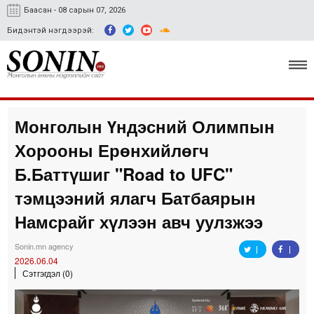
Баасан - 08 сарын 07, 2026
Бидэнтэй нэгдээрэй:
Монголын Үндэсний Олимпын
Улс төр, эдийн засаг
Хорооны Ерөнхийлөгч
Гэмт хэрэг
Б.Баттүшиг "Road to UFC"
Нийгэм, соёл
тэмцээний ялагч Батбаярын
Намсрайг хүлээн авч уулзжээ
Спорт
Easy news
Sonin.mn agency
2026.06.04
Сэтгэгдэл (0)