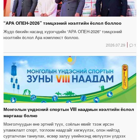
“АРА ОПЕН-2026” тэмцээний нээлтийн ёслол боллоо
Жүдо бөхийн насанд хүрэгчдийн “АРА ОПЕН-2026” тэмцээний
нээлтийн ёслол Ара комплекст боллоо.
2026.07.29
1
Монголын үндэсний спортын VIII наадмын нээлтийн ёслол
маргааш болно
Монголчуудын өнө эртний түүх, соёлын өвийг тээж ирсэн
уламжлалт спорт, тоглоом наадгайг хөгжүүлэх, олон нийтэд
сурталчлан таниулах, өсвөр залуу үеийнхэнд өвлүүлэн үлдээх