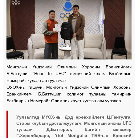
Монголын Үндэсний Олимпын Хорооны Ерөнхийлөгч
Б.Баттүшиг "Road to UFC" тэмцээний ялагч Батбаярын
Намсрайг хүлээн авч уулзжээ
ОУОХ-ны гишүүн, Монголын Үндэсний Олимпын Хорооны
Ерөнхийлөгч Б.Баттүшиг холимог тулааны тамирчин
Батбаярын Намсрайг Олимпик хауст хүлээн авч уулзлаа.
Уулзалтад МҮОХ-ны Дэд ерөнхийлөгч Ц.Гантулга,
Сторм клубын дасгалжуулагч, Монголын анхны UFC
тулаанч Д.Батгэрэл, багийн менежер
Г.Хүрэлбадарч, YES Mongolia ТББ-ын Ерөнхий