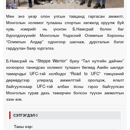
Мөн энэ үеэр олон улсын тавцанд гаргасан амжилт,
Монголын холимог тулааны спортын хөгжилд оруулж буй
хувь нэмрийг нь үнэлэн Б.Намсрай болон баг
бүрэлдэхүүнийг Монголын Үндэсний Олимпын Хорооны
“Олимпын Алдар” одонгоор шагнаж, дурсгалын бэлэг
гардуулан баяр хүргэлээ.
Б.Намсрай нь “Steppe Warrior” буюу “Тал нутгийн дайчин”
хочоороо танигдсан холимог тулаанч бөгөөд Азийн шилдэг
тамирчдыг UFC-тэй холбодог “Road to UFC” тэмцээний
дөрөвдүгээр улиралд амжилттай оролцож, ялалт
байгуулснаар UFC-тэй албан ёсны гэрээ байгуулсан
Монголын гурав дахь тамирчин болсон түүхэн амжилтын
эзэн юм.
СЭТГЭГДЭЛ
0
Таны нэр: