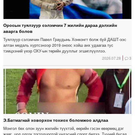
Оросын туялзуур сэлэмчин 7 жилийн дараа дэлхийн
аварга болов
Туялзуур сэлэмчин Павел Граудынь Хонконгт болж буй ДАШТ-ээс
алтан медаль хүртсэнээр 2019 оноос хойш анх удаагаа тус
тэмцээний үеэр ОХУ-ын төрийн дууллыг эгшиглүүллээ.
2026.07.28
3
Э.Батмагнай ховорхон тохиох боломжоо алдлаа
Монгол бөх олон зуун жилийн түүхтэй, өөрийн гэсэн өвөрмөц дэг
жаяг, цол олгох тогтолцоотой үндэсний спорт билээ. Түүний бусад