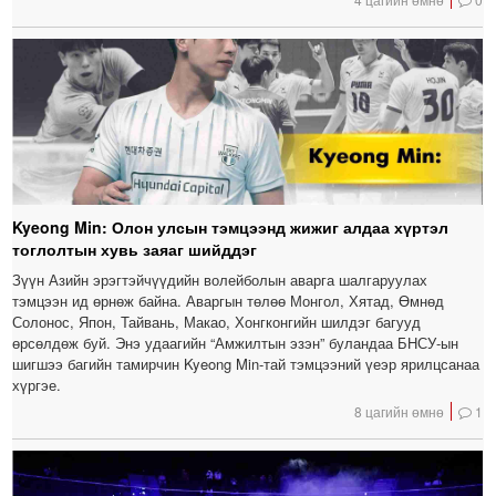
Kyeong Min: Олон улсын тэмцээнд жижиг алдаа хүртэл
тоглолтын хувь заяаг шийддэг
Зүүн Азийн эрэгтэйчүүдийн волейболын аварга шалгаруулах
тэмцээн ид өрнөж байна. Аваргын төлөө Монгол, Хятад, Өмнөд
Солонос, Япон, Тайвань, Макао, Хонгконгийн шилдэг багууд
өрсөлдөж буй. Энэ удаагийн “Амжилтын эзэн” буландаа БНСУ-ын
шигшээ багийн тамирчин Kyeong Min-тай тэмцээний үеэр ярилцсанаа
хүргэе.
8 цагийн өмнө
1