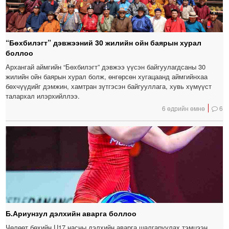
“Бөхбилэгт” дэвжээний 30 жилийн ойн баярын хурал
боллоо
Архангай аймгийн “Бөхбилэгт” дэвжээ үүсэн байгуулагдсаны 30
жилийн ойн баярын хурал болж, өнгөрсөн хугацаанд аймгийнхаа
бөхчүүдийг дэмжин, хамтран зүтгэсэн байгууллага, хувь хүмүүст
талархал илэрхийллээ.
6 өдрийн өмнө
6
Б.Ариунзул дэлхийн аварга боллоо
Чөлөөт бөхийн U17 насны дэлхийн аварга шалгаруулах тэмцээн