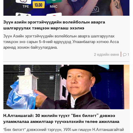
Зүүн азийн эрэгтэйчүүдийн волейболын аварга
шалгаруулах тэмцээн маргааш эхэлнэ
Зүүн Азийн эрэгтэйчүүдийн волейболын аварга шалгаруулах
тэмцээн энэ сарын 5–9-ний өдрүүдэд Улаанбаатар хотноо Асса
аренад зохион байгуулагдана.
2 өдрийн өмнө
1
Н.Алтаншагай: 30 жилийн түүхт “Бөх билэгт” дэвжээ
уламжлалаа амжилтаар түүчээлэхийн төлөө ажиллана
“Бөх билэгт” дэвжээний тэргүүн, УИХ-ын гишүүн Н.Алтаншагайтай