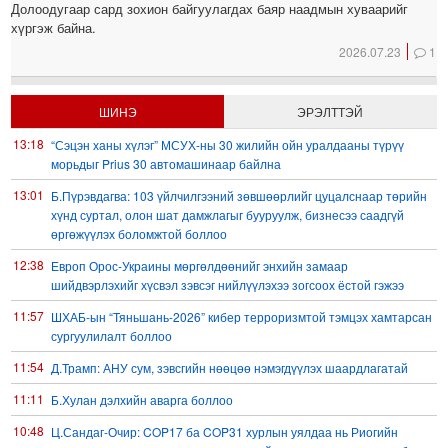
Долоодугаар сард зохион байгуулагдах баяр наадмын хуваарийг
хүргэж байна.
2026.07.23
1
ШИНЭ
ЭРЭЛТТЭЙ
13:18
“Сэцэн ханы хүлэг” МСУХ-ны 30 жилийн ойн уралдааны түрүү
морьдыг Prius 30 автомашинаар байлна
13:01
Б.Пүрэвдагва: 103 үйлчилгээний зөвшөөрлийг цуцалснаар төрийн
хүнд суртал, олон шат дамжлагыг бууруулж, бизнесээ саадгүй
өргөжүүлэх боломжтой боллоо
12:38
Европ Орос-Украины мөргөлдөөнийг энхийн замаар
шийдвэрлэхийг хүсвэл зэвсэг нийлүүлэхээ зогсоох ёстой гэжээ
11:57
ШХАБ-ын “Тяньшань-2026” кибер терроризмтой тэмцэх хамтарсан
сургуулилалт боллоо
11:54
Д.Трамп: АНУ сум, зэвсгийн нөөцөө нэмэгдүүлэх шаардлагатай
11:11
Б.Хулан дэлхийн аварга боллоо
10:48
Ц.Сандаг-Очир: COP17 ба COP31 хурлын уялдаа нь Риогийн