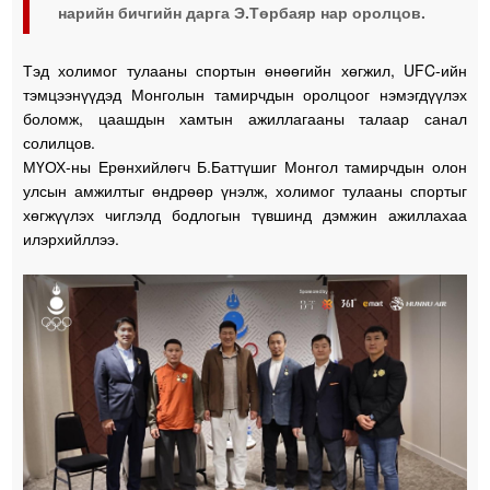
нарийн бичгийн дарга Э.Төрбаяр нар оролцов.
Тэд холимог тулааны спортын өнөөгийн хөгжил, UFC-ийн
тэмцээнүүдэд Монголын тамирчдын оролцоог нэмэгдүүлэх
боломж, цаашдын хамтын ажиллагааны талаар санал
солилцов.
МҮОХ-ны Ерөнхийлөгч Б.Баттүшиг Монгол тамирчдын олон
улсын амжилтыг өндрөөр үнэлж, холимог тулааны спортыг
хөгжүүлэх чиглэлд бодлогын түвшинд дэмжин ажиллахаа
илэрхийллээ.