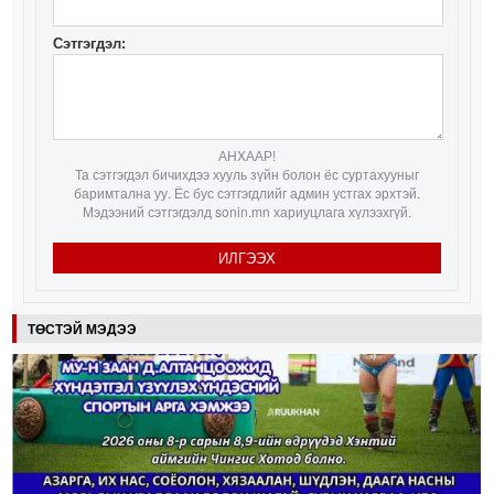
Сэтгэгдэл:
АНХААР!
Та сэтгэгдэл бичихдээ хууль зүйн болон ёс суртахууныг
баримтална уу. Ёс бус сэтгэгдлийг админ устгах эрхтэй.
Мэдээний сэтгэгдэлд sonin.mn хариуцлага хүлээхгүй.
ИЛГЭЭХ
ТӨСТЭЙ МЭДЭЭ