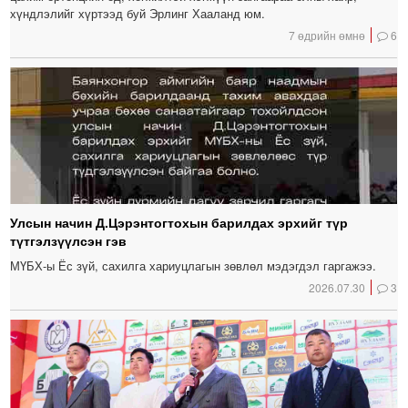
хүндлэлийг хүртээд буй Эрлинг Хааланд юм.
7 өдрийн өмнө
6
Улсын начин Д.Цэрэнтогтохын барилдах эрхийг түр
түтгэлзүүлсэн гэв
МҮБХ-ы Ёс зүй, сахилга хариуцлагын зөвлөл мэдэгдэл гаргажээ.
2026.07.30
3