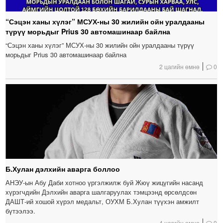
“Сэцэн ханы хүлэг” МСУХ-ны 30 жилийн ойн уралдааны
түрүү морьдыг Prius 30 автомашинаар байлна
“Сэцэн ханы хүлэг” МСУХ-ны 30 жилийн ойн уралдааны түрүү
морьдыг Prius 30 автомашинаар байлна
2 цагийн өмнө
0
Б.Хулан дэлхийн аварга боллоо
АНЭУ-ын Абу Даби хотноо үргэлжилж буй Жюү жицүгийн насанд
хүрэгчдийн Дэлхийн аварга шалгаруулах тэмцээнд өрсөлдсөн
ДАШТ-ий хошой хүрэл медальт, ОУХМ Б.Хулан түүхэн амжилт
бүтээлээ.
4 цагийн өмнө
0