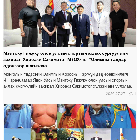
Мэйтокү Гижүкү олон улсын спортын ахлах сургуулийн
захирал Хироаки Сакимотог МҮОХ-ны “Олимпын алдар”
одонгоор шагналаа
Монголын Үндэсний Олимпын Хорооны Тэргүүн дэд ерөнхийлөгч
Ч.Наранбаатар Япон Улсын Мэйтокү Гижүкү олон улсын спортын
ахлах сургуулийн захирал Хироаки Сакимотог хүлээн авч уулзлаа.
2026.07.27
1