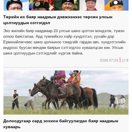
Төрийн их баяр наадмын дэвжээнээс төрсөн улсын
цолтнуудын сэтгэгдэл
Энэ жилийн баяр наадмаар 23 улсын шинэ цолтон мэндэлж, түмэн
олноо баясгалаа. Ард түмнийхээ хайр хүндэтгэл, уухайн дор
Ерөнхийлөгчөөс шинэ цолныхоо тэмдгийг гардан авч, хүндэтгэлийн
индрээс буусан мөчдөө баярын сэтгэгдлээ хуваалцсан юм. Улсын
шинэ цолтнуудын сэтгэгдлийг хүргэж байна.
2026.07.24
9
Долоодугаар сард зохион байгуулагдах баяр наадмын
хуваарь