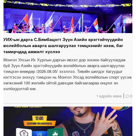
УИХ-ын дарга С.Бямбацогт Зүүн Азийн эрэгтэйчүүдийн
волейболын аварга шалгаруулах тэмцээнийг нээж, баг
тамирчдад амжилт хүслээ
Монгол Улсын Их Хурлын даргын ивээл дор зохион байгуулагдаж
буй Зүүн Азийн эрэгтэйчүүдийн волейболын аварга шалгаруулах
тэмцээн өнөөдөр /2026.08.05/ эхэллээ. Тивийн шилдэг багуудыг
нэгтгэсэн энэхүү тэмцээн нь Монгол Улсад волейболын спорт үүсэж
хөгжсөний 100 жилийн ойтой давхцаж байгаагаараа онцлог ач
холбогдолтой юм.
1 өдрийн өмнө
0