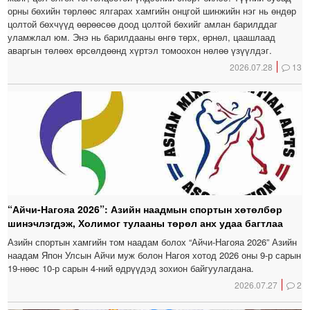
орны бөхийн төрлөөс ялгарах хамгийн онцгой шинжийн нэг нь өндөр
цолтой бөхчүүд өөрөөсөө доод цолтой бөхийг амлан барилддаг
уламжлал юм. Энэ нь барилдааны өнгө төрх, өрнөл, цаашлаад
аваргын төлөөх өрсөлдөөнд хүртэл томоохон нөлөө үзүүлдэг.
2026.07.28
13
“Айчи-Нагояа 2026”: Азийн наадмын спортын хөтөлбөр
шинэчлэгдэж, Холимог тулааны төрөл анх удаа багтлаа
Азийн спортын хамгийн том наадам болох “Айчи-Нагояа 2026” Азийн
наадам Япон Улсын Айчи муж болон Нагоя хотод 2026 оны 9-р сарын
19-нөөс 10-р сарын 4-ний өдрүүдэд зохион байгуулагдана.
2026.07.27
2