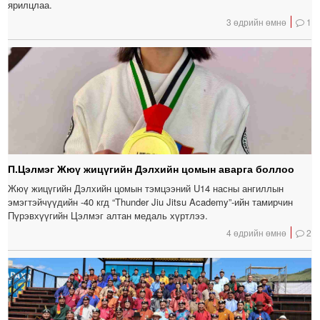
ярилцлаа.
3 өдрийн өмнө
1
П.Цэлмэг Жюү жицүгийн Дэлхийн цомын аварга боллоо
Жюү жицүгийн Дэлхийн цомын тэмцээний U14 насны ангиллын
эмэгтэйчүүдийн -40 кгд “Thunder Jiu Jitsu Academy”-ийн тамирчин
Пүрэвхүүгийн Цэлмэг алтан медаль хүртлээ.
4 өдрийн өмнө
2