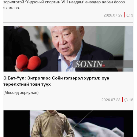
зорилготой “Үндэсний спортын VIII наадам” өнөөдөр албан ёсоор
эхэллээ.
2026.07.29
3
Э.Бат-Үүл: Энтропиос Соён гэгээрэл хүртэл: хүн
төрөлхтний товч түүх
(Мессид зориулав)
2026.07.28
18