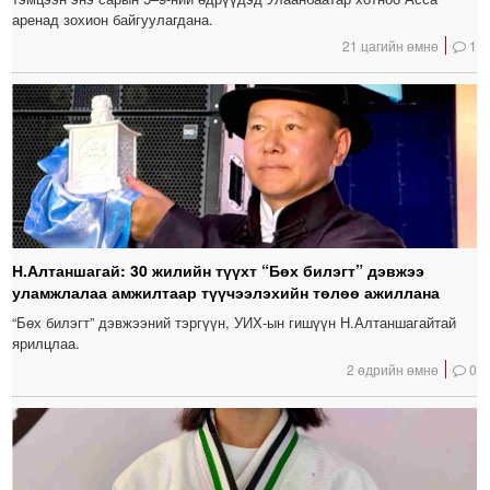
аренад зохион байгуулагдана.
21 цагийн өмнө
1
Н.Алтаншагай: 30 жилийн түүхт “Бөх билэгт” дэвжээ
уламжлалаа амжилтаар түүчээлэхийн төлөө ажиллана
“Бөх билэгт” дэвжээний тэргүүн, УИХ-ын гишүүн Н.Алтаншагайтай
ярилцлаа.
2 өдрийн өмнө
0