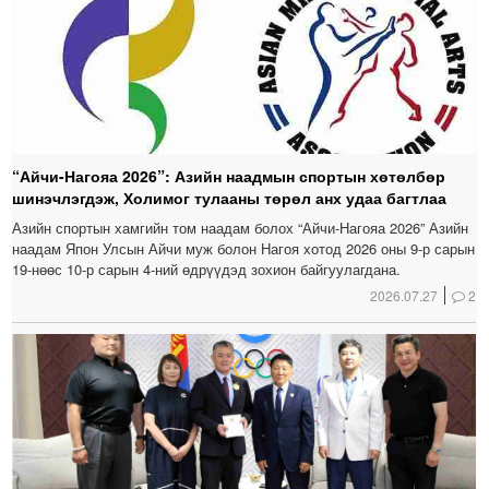
“Айчи-Нагояа 2026”: Азийн наадмын спортын хөтөлбөр
шинэчлэгдэж, Холимог тулааны төрөл анх удаа багтлаа
Азийн спортын хамгийн том наадам болох “Айчи-Нагояа 2026” Азийн
наадам Япон Улсын Айчи муж болон Нагоя хотод 2026 оны 9-р сарын
19-нөөс 10-р сарын 4-ний өдрүүдэд зохион байгуулагдана.
2026.07.27
2