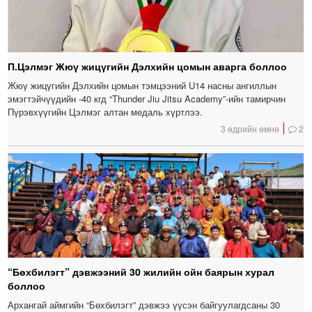
П.Цэлмэг Жюү жицүгийн Дэлхийн цомын аварга боллоо
Жюү жицүгийн Дэлхийн цомын тэмцээний U14 насны ангиллын
эмэгтэйчүүдийн -40 кгд “Thunder Jiu Jitsu Academy”-ийн тамирчин
Пүрэвхүүгийн Цэлмэг алтан медаль хүртлээ.
3 өдрийн өмнө
2
“Бөхбилэгт” дэвжээний 30 жилийн ойн баярын хурал
боллоо
Архангай аймгийн “Бөхбилэгт” дэвжээ үүсэн байгуулагдсаны 30