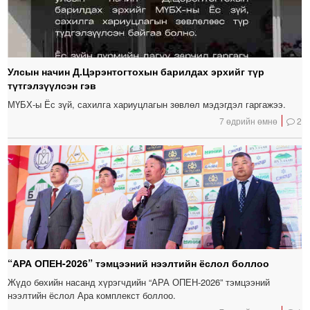
Улсын начин Д.Цэрэнтогтохын барилдах эрхийг түр
түтгэлзүүлсэн гэв
МҮБХ-ы Ёс зүй, сахилга хариуцлагын зөвлөл мэдэгдэл гаргажээ.
7 өдрийн өмнө
2
“АРА ОПЕН-2026” тэмцээний нээлтийн ёслол боллоо
Жүдо бөхийн насанд хүрэгчдийн “АРА ОПЕН-2026” тэмцээний
нээлтийн ёслол Ара комплекст боллоо.