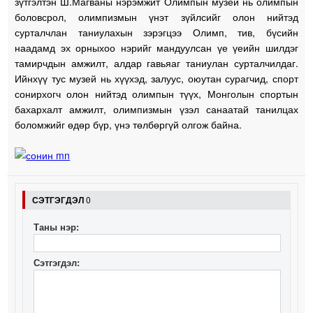
зүтгэлтэн Ш.Магваны нэрэмжит Олимпын музей нь олимпын
боловсрол, олимпизмын үнэт зүйлсийг олон нийтэд
сурталчлан таниулахын зэрэгцээ Олимп, тив, бүсийн
наадамд эх орныхоо нэрийг мандуулсан үе үеийн шилдэг
тамирчдын амжилт, алдар гавьяаг таниулан сурталчилдаг.
Ийнхүү тус музей нь хүүхэд, залуус, оюутан сурагчид, спорт
сонирхогч олон нийтэд олимпын түүх, Монголын спортын
бахархалт амжилт, олимпизмын үзэл санаатай танилцах
боломжийг өдөр бүр, үнэ төлбөргүй олгож байна.
СЭТГЭГДЭЛ
0
Таны нэр:
Сэтгэгдэл: