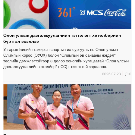
Олон улсын дасгалжуулагчийн тэтгэлэгт хөтөлбөрийн
бүртгэл эхэллээ
Унгарын Биеийн тамирын спортын их сургууль нь Олон улсын
Олимпын хороо (ОУОХ) болон "Олимпын эв санааны нэгдэл"
төслийн дэмжлэгтэйгээр 8 долоо хоногийн хугацаатай "Олон улсын
дасгалжуулагчийн хөтөлбөр" (ICC)-г нээлттэй зарлалаа.
2026.07.23
0