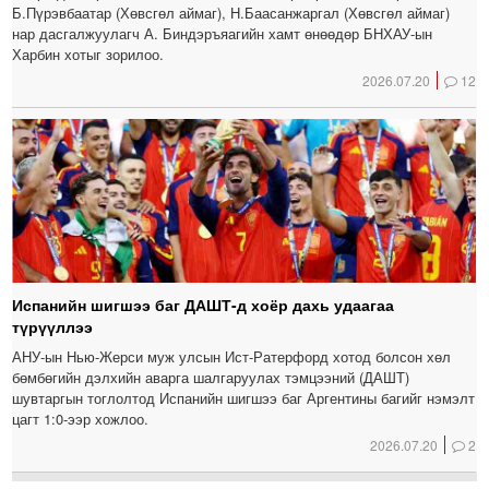
Б.Пүрэвбаатар (Хөвсгөл аймаг), Н.Баасанжаргал (Хөвсгөл аймаг)
нар дасгалжуулагч А. Биндэръяагийн хамт өнөөдөр БНХАУ-ын
Харбин хотыг зорилоо.
2026.07.20
12
Испанийн шигшээ баг ДАШТ-д хоёр дахь удаагаа
түрүүллээ
АНУ-ын Нью-Жерси муж улсын Ист-Ратерфорд хотод болсон хөл
бөмбөгийн дэлхийн аварга шалгаруулах тэмцээний (ДАШТ)
шувтаргын тоглолтод Испанийн шигшээ баг Аргентины багийг нэмэлт
цагт 1:0-ээр хожлоо.
2026.07.20
2