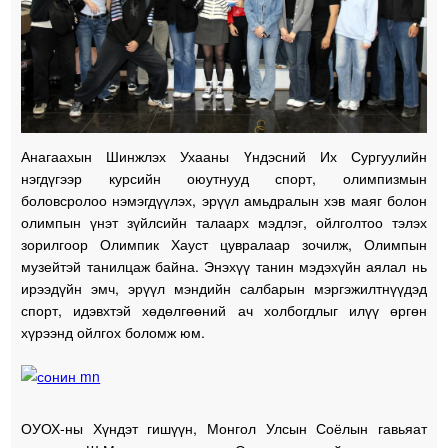
Анагаахын Шинжлэх Ухааны Үндэсний Их Сургуулийн
нэгдүгээр курсийн оюутнууд спорт, олимпизмын
боловсролоо нэмэгдүүлэх, эрүүл амьдралын хэв маяг болон
олимпын үнэт зүйлсийн талаарх мэдлэг, ойлголтоо тэлэх
зорилгоор Олимпик Хауст цувралаар зочилж, Олимпын
музейтэй танилцаж байна. Энэхүү танин мэдэхүйн аялал нь
ирээдүйн эмч, эрүүл мэндийн салбарын мэргэжилтнүүдэд
спорт, идэвхтэй хөдөлгөөний ач холбогдлыг илүү өргөн
хүрээнд ойлгох боломж юм.
ОУОХ-ны Хүндэт гишүүн, Монгол Улсын Соёлын гавьяат