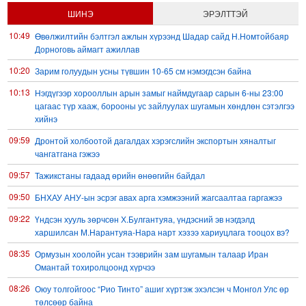
ШИНЭ
ЭРЭЛТТЭЙ
10:49
Өвөлжилтийн бэлтгэл ажлын хүрээнд Шадар сайд Н.Номтойбаяр
Дорноговь аймагт ажиллав
10:20
Зарим голуудын усны түвшин 10-65 см нэмэгдсэн байна
10:13
Нэгдүгээр хорооллын арын замыг наймдугаар сарын 6-ны 23:00
цагаас түр хааж, борооны ус зайлуулах шугамын хөндлөн сэтэлгээ
хийнэ
09:59
Дронтой холбоотой дагалдах хэрэгслийн экспортын хяналтыг
чангатгана гэжээ
09:57
Тажикстаны гадаад өрийн өнөөгийн байдал
09:50
БНХАУ АНУ-ын эсрэг авах арга хэмжээний жагсаалтаа гаргажээ
09:22
Үндсэн хууль зөрчсөн Х.Булгантуяа, үндэсний эв нэгдэлд
харшилсан М.Нарантуяа-Нара нарт хэзээ хариуцлага тооцох вэ?
08:35
Ормузын хоолойн усан тээврийн зам шугамын талаар Иран
Омантай тохиролцоонд хүрчээ
08:26
Оюу толгойгоос “Рио Тинто” ашиг хүртэж эхэлсэн ч Монгол Улс өр
төлсөөр байна