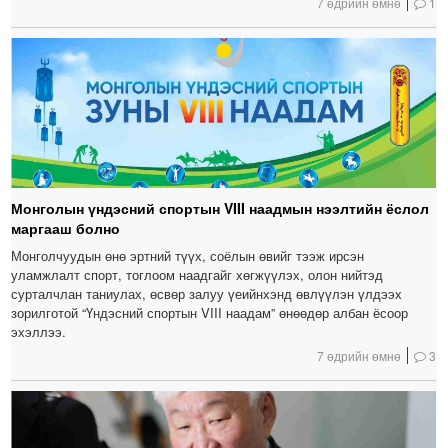
7 өдрийн өмнө
1
Монголын үндэсний спортын VIII наадмын нээлтийн ёслол
маргааш болно
Монголчуудын өнө эртний түүх, соёлын өвийг тээж ирсэн
уламжлалт спорт, тоглоом наадгайг хөгжүүлэх, олон нийтэд
сурталчлан таниулах, өсвөр залуу үеийнхэнд өвлүүлэн үлдээх
зорилготой “Үндэсний спортын VIII наадам” өнөөдөр албан ёсоор
эхэллээ.
7 өдрийн өмнө
3