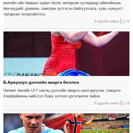
жилийн ойн баярын хурал болж, өнгөрсөн хугацаанд аймгийнхаа
бөхчүүдийг дэмжин, хамтран зүтгэсэн байгууллага, хувь хүмүүст
талархал илэрхийллээ.
5 өдрийн өмнө
6
Б.Ариунзул дэлхийн аварга боллоо
Чөлөөт бөхийн U17 насны дэлхийн аварга шалгаруулах тэмцээн
Азербайжины нийслэл Баку хотноо үргэлжилж байна.
5 өдрийн өмнө
8