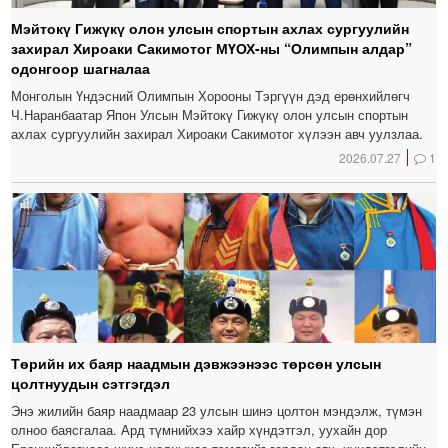
Мэйтокү Гижүкү олон улсын спортын ахлах сургуулийн
захирал Хироаки Сакимотог МҮОХ-ны “Олимпын алдар”
одонгоор шагналаа
Монголын Үндэсний Олимпын Хорооны Тэргүүн дэд ерөнхийлөгч
Ч.Наранбаатар Япон Улсын Мэйтокү Гижүкү олон улсын спортын
ахлах сургуулийн захирал Хироаки Сакимотог хүлээн авч уулзлаа.
2026.07.27
1
Төрийн их баяр наадмын дэвжээнээс төрсөн улсын
цолтнуудын сэтгэгдэл
Энэ жилийн баяр наадмаар 23 улсын шинэ цолтон мэндэлж, түмэн
олноо баясгалаа. Ард түмнийхээ хайр хүндэтгэл, уухайн дор