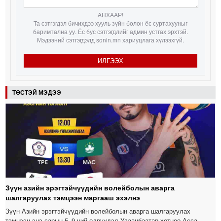
АНХААР!
Та сэтгэгдэл бичихдээ хууль зүйн болон ёс суртахууныг
баримтална уу. Ёс бус сэтгэгдлийг админ устгах эрхтэй.
Мэдээний сэтгэгдэлд sonin.mn хариуцлага хүлээхгүй.
ИЛГЭЭХ
ТӨСТЭЙ МЭДЭЭ
Зүүн азийн эрэгтэйчүүдийн волейболын аварга
шалгаруулах тэмцээн маргааш эхэлнэ
Зүүн Азийн эрэгтэйчүүдийн волейболын аварга шалгаруулах
тэмцээн энэ сарын 5–9-ний өдрүүдэд Улаанбаатар хотноо Асса