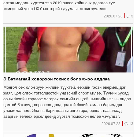
алтан медаль хүртсэнээр 2019 оноос хойш анх удаагаа тус
тэмцээний үеэр ОХУ-ын төрийн дууллыг эгшиглүүллээ.
2026.07.28
3
Э.Батмагнай ховорхон тохиох боломжоо алдлаа
Монгол бөх олон зуун жилийн түүхтэй, өөрийн гэсэн өвөрмөц дэг
жаяг, цол олгох тогтолцоотой үндэсний спорт билээ. Түүний бусад
орны бөхийн төрлөөс ялгарах хамгийн онцгой шинжийн нэг нь өндөр
цолтой бөхчүүд өөрөөсөө доод цолтой бөхийг амлан барилддаг
уламжлал юм. Энэ нь барилдааны өнгө төрх, өрнөл, цаашлаад
аваргын төлөөх өрсөлдөөнд хүртэл томоохон нөлөө үзүүлдэг.
2026.07.28
13