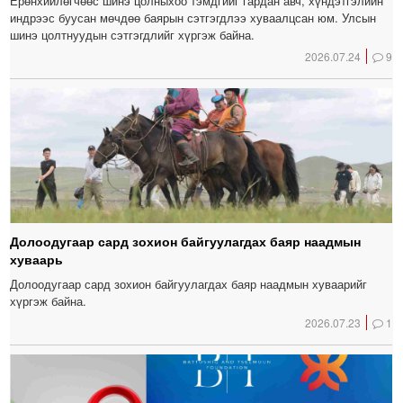
Ерөнхийлөгчөөс шинэ цолныхоо тэмдгийг гардан авч, хүндэтгэлийн
индрээс буусан мөчдөө баярын сэтгэгдлээ хуваалцсан юм. Улсын
шинэ цолтнуудын сэтгэгдлийг хүргэж байна.
2026.07.24
9
Долоодугаар сард зохион байгуулагдах баяр наадмын
хуваарь
Долоодугаар сард зохион байгуулагдах баяр наадмын хуваарийг
хүргэж байна.
2026.07.23
1