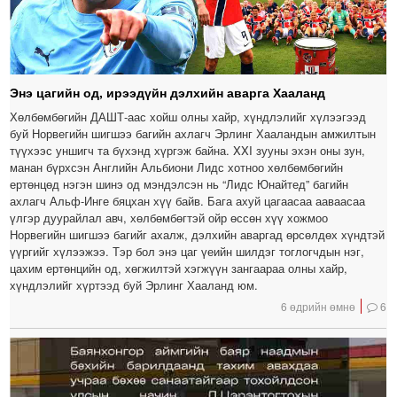
Энэ цагийн од, ирээдүйн дэлхийн аварга Хааланд
Хөлбөмбөгийн ДАШТ-аас хойш олны хайр, хүндлэлийг хүлээгээд
буй Норвегийн шигшээ багийн ахлагч Эрлинг Хааландын амжилтын
түүхээс уншигч та бүхэнд хүргэж байна. XXI зууны эхэн оны зун,
манан бүрхсэн Английн Альбиони Лидс хотноо хөлбөмбөгийн
ертөнцөд нэгэн шинэ од мэндэлсэн нь “Лидс Юнайтед” багийн
ахлагч Альф-Инге бяцхан хүү байв. Бага ахуй цагаасаа ааваасаа
үлгэр дуурайлал авч, хөлбөмбөгтэй ойр өссөн хүү хожмоо
Норвегийн шигшээ багийг ахалж, дэлхийн аваргад өрсөлдөх хүндтэй
үүргийг хүлээжээ. Тэр бол энэ цаг үеийн шилдэг тоглогчдын нэг,
цахим ертөнцийн од, хөгжилтэй хэгжүүн зангаараа олны хайр,
хүндлэлийг хүртээд буй Эрлинг Хааланд юм.
6 өдрийн өмнө
6