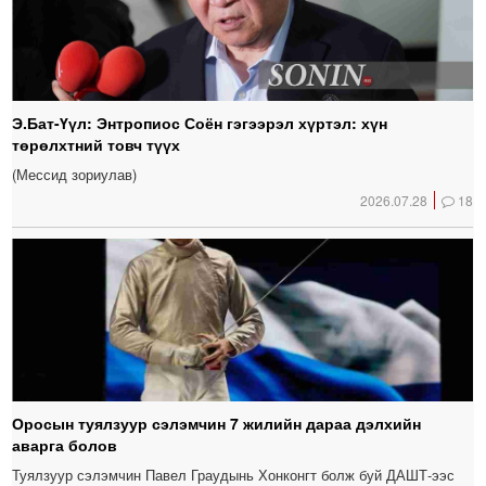
Э.Бат-Үүл: Энтропиос Соён гэгээрэл хүртэл: хүн
төрөлхтний товч түүх
(Мессид зориулав)
2026.07.28
18
Оросын туялзуур сэлэмчин 7 жилийн дараа дэлхийн
аварга болов
Туялзуур сэлэмчин Павел Граудынь Хонконгт болж буй ДАШТ-ээс