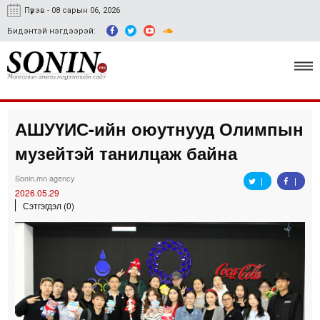
Пүрэв - 08 сарын 06, 2026
Бидэнтэй нэгдээрэй:
АШУҮИС-ийн оюутнууд Олимпын
Улс төр, эдийн засаг
музейтэй танилцаж байна
Гэмт хэрэг
Sonin.mn agency
Нийгэм, соёл
2026.05.29
Сэтгэгдэл (0)
Спорт
Easy news