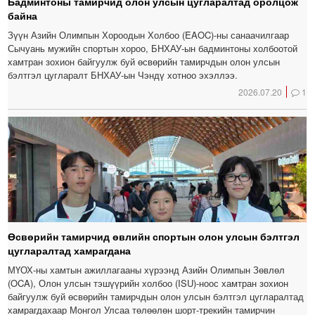
Бадминтоны тамирчид олон улсын цугларалтад оролцож
байна
Зүүн Азийн Олимпын Хороодын Холбоо (EAOC)-ны санаачилгаар
Сычуань мужийн спортын хороо, БНХАУ-ын бадминтоны холбоотой
хамтран зохион байгуулж буй өсвөрийн тамирчдын олон улсын
бэлтгэл цугларалт БНХАУ-ын Чэндү хотноо эхэллээ.
2026.07.20
1
Өсвөрийн тамирчид өвлийн спортын олон улсын бэлтгэл
цугларалтад хамрагдана
МҮОХ-ны хамтын ажиллагааны хүрээнд Азийн Олимпын Зөвлөл
(OCA), Олон улсын тэшүүрийн холбоо (ISU)-ноос хамтран зохион
байгуулж буй өсвөрийн тамирчдын олон улсын бэлтгэл цугларалтад
хамрагдахаар Монгол Улсаа төлөөлөн шорт-трекийн тамирчин