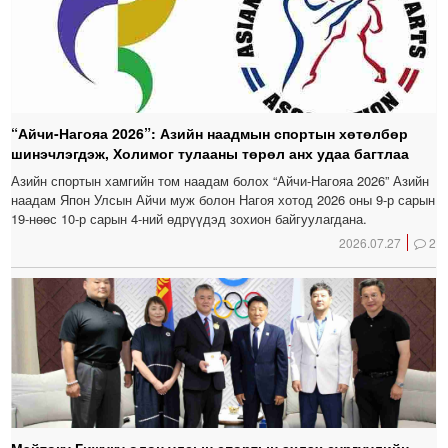
“Айчи-Нагояа 2026”: Азийн наадмын спортын хөтөлбөр
шинэчлэгдэж, Холимог тулааны төрөл анх удаа багтлаа
Азийн спортын хамгийн том наадам болох “Айчи-Нагояа 2026” Азийн
наадам Япон Улсын Айчи муж болон Нагоя хотод 2026 оны 9-р сарын
19-нөөс 10-р сарын 4-ний өдрүүдэд зохион байгуулагдана.
2026.07.27
2