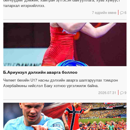
талархал илэрхийллээ.
7 өдрийн өмнө
6
Б.Ариунзул дэлхийн аварга боллоо
Чөлөөт бөхийн U17 насны дэлхийн аварга шалгаруулах тэмцээн
Азербайжины нийслэл Баку хотноо үргэлжилж байна.
2026.07.31
9