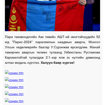
Пара таеквондогийн Ази тивийн АШТ-ий эмэгтэйчүүдийн 52
кгд "Парис-2024" паралимпын наадмын аварга, Монгол
Улсын хөдөлмөрийн баатар У.Сүрэнжав өрсөлдлөө. Манай
тамирчин аваргын төлөөх тулаанд Узбекстаны Рустамова
Кароматойтай тулалдаж 2:1-ээр ялж эх нутгийн дэвжээнд
алтан медаль хүртлээ.
Халуун баяр хүргэе!