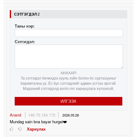
СЭТГЭГДЭЛ
2
Таны нэр:
Сэтгэгдэл:
АНХААР!
Та сэтгэгдэл бичихдээ хууль зүйн болон ёс суртахууныг
баримтална уу. Ёс бус сэтгэгдлийг админ устгах эрхтэй.
Мэдээний сэтгэгдэлд sonin.mn хариуцлага хүлээхгүй.
ИЛГЭЭХ
Anand
146.75.154.172
2026.05.26
Mundag sain bna bayar hurgei❤️
Хариулах