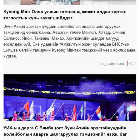
Kyeong Min: Олон улсын тэмцээнд жижиг алдаа хүртэл
тоглолтын хувь заяаг шийддэг
Зүүн Азийн эрэгтэйчүүдийн волейболын аварга шалгаруулах
тэмцээн ид өрнөж байна. Аваргын төлөө Монгол, Хятад, Өмнөд
Солонос, Япон, Тайвань, Макао, Хонгконгийн шилдэг багууд
өрсөлдөж буй. Энэ удаагийн “Амжилтын эзэн” буландаа БНСУ-ын
шигшээ багийн тамирчин Kyeong Min-тай тэмцээний үеэр ярилцсанаа
хүргэе.
1 өдрийн өмнө
1
УИХ-ын дарга С.Бямбацогт Зүүн Азийн эрэгтэйчүүдийн
волейболын аварга шалгаруулах тэмцээнийг нээж, баг