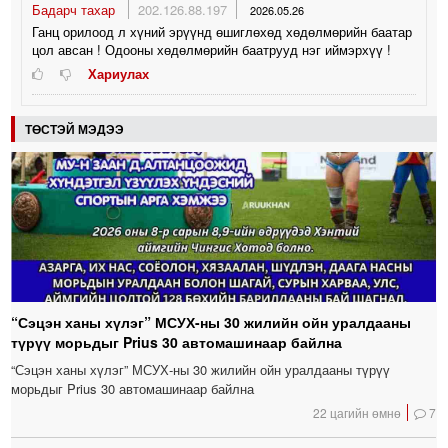
Бадарч тахар
202.126.88.197
2026.05.26
Ганц орилоод л хүний эрүүнд өшиглөхөд хөдөлмөрийн баатар
цол авсан ! Одооны хөдөлмөрийн баатрууд нэг иймэрхүү !
Хариулах
ТӨСТЭЙ МЭДЭЭ
“Сэцэн ханы хүлэг” МСУХ-ны 30 жилийн ойн уралдааны
түрүү морьдыг Prius 30 автомашинаар байлна
“Сэцэн ханы хүлэг” МСУХ-ны 30 жилийн ойн уралдааны түрүү
морьдыг Prius 30 автомашинаар байлна
22 цагийн өмнө
7