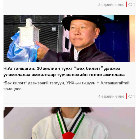
2 өдрийн өмнө
1
Н.Алтаншагай: 30 жилийн түүхт “Бөх билэгт” дэвжээ
уламжлалаа амжилтаар түүчээлэхийн төлөө ажиллана
“Бөх билэгт” дэвжээний тэргүүн, УИХ-ын гишүүн Н.Алтаншагайтай
ярилцлаа.
4 өдрийн өмнө
1