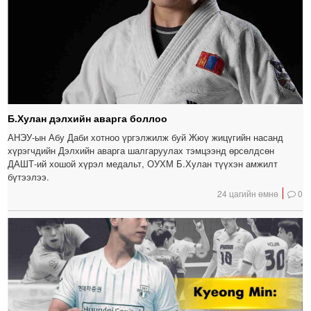
Б.Хулан дэлхийн аварга боллоо
АНЭУ-ын Абу Даби хотноо үргэлжилж буй Жюү жицүгийн насанд
хүрэгчдийн Дэлхийн аварга шалгаруулах тэмцээнд өрсөлдсөн
ДАШТ-ий хошой хүрэл медальт, ОУХМ Б.Хулан түүхэн амжилт
бүтээлээ.
24 цагийн өмнө
0