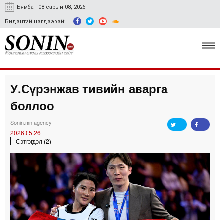
Бямба - 08 сарын 08, 2026
Бидэнтэй нэгдээрэй:
У.Сүрэнжав тивийн аварга
Улс төр, эдийн засаг
боллоо
Гэмт хэрэг
Sonin.mn agency
Нийгэм, соёл
2026.05.26
Сэтгэгдэл (2)
Спорт
Easy news