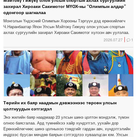
Мэйтокү Гижүкү олон улсын спортын ахлах сургуулийн
захирал Хироаки Сакимотог МҮОХ-ны “Олимпын алдар”
одонгоор шагналаа
Монголын Үндэсний Олимпын Хорооны Тэргүүн дэд ерөнхийлөгч
Ч.Наранбаатар Япон Улсын Мэйтокү Гижүкү олон улсын спортын
ахлах сургуулийн захирал Хироаки Сакимотог хүлээн авч уулзлаа.
2026.07.27
1
Төрийн их баяр наадмын дэвжээнээс төрсөн улсын
цолтнуудын сэтгэгдэл
Энэ жилийн баяр наадмаар 23 улсын шинэ цолтон мэндэлж, түмэн
олноо баясгалаа. Ард түмнийхээ хайр хүндэтгэл, уухайн дор
Ерөнхийлөгчөөс шинэ цолныхоо тэмдгийг гардан авч, хүндэтгэлийн
индрээс буусан мөчдөө баярын сэтгэгдлээ хуваалцсан юм. Улсын