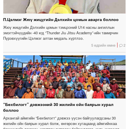
П.Цэлмэг Жюү жицүгийн Дэлхийн цомын аварга боллоо
Жюү жицүгийн Дэлхийн цомын тэмцээний U14 насны ангиллын
эмэгтэйчүүдийн -40 кгд “Thunder Jiu Jitsu Academy”-ийн тамирчин
Пүрэвхүүгийн Цэлмэг алтан медаль хүртлээ.
5 өдрийн өмнө
2
“Бөхбилэгт” дэвжээний 30 жилийн ойн баярын хурал
боллоо
Архангай аймгийн “Бөхбилэгт” дэвжээ үүсэн байгуулагдсаны 30
жилийн ойн баярын хурал болж, өнгөрсөн хугацаанд аймгийнхаа
бөхчүүдийг дэмжин, хамтран зүтгэсэн байгууллага, хувь хүмүүст