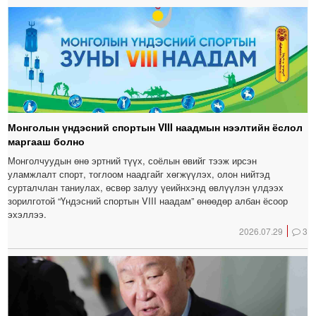
Монголын үндэсний спортын VIII наадмын нээлтийн ёслол
маргааш болно
Монголчуудын өнө эртний түүх, соёлын өвийг тээж ирсэн
уламжлалт спорт, тоглоом наадгайг хөгжүүлэх, олон нийтэд
сурталчлан таниулах, өсвөр залуу үеийнхэнд өвлүүлэн үлдээх
зорилготой “Үндэсний спортын VIII наадам” өнөөдөр албан ёсоор
эхэллээ.
2026.07.29
3