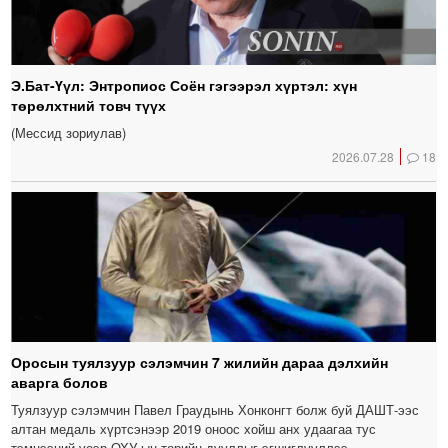
Э.Бат-Үүл: Энтропиос Соён гэгээрэл хүртэл: хүн
төрөлхтний товч түүх
(Мессид зориулав)
2026.07.28
18
Оросын туялзуур сэлэмчин 7 жилийн дараа дэлхийн
аварга болов
Туялзуур сэлэмчин Павел Граудынь Хонконгт болж буй ДАШТ-ээс
алтан медаль хүртсэнээр 2019 оноос хойш анх удаагаа тус
тэмцээний үеэр ОХУ-ын төрийн дууллыг эгшиглүүллээ.