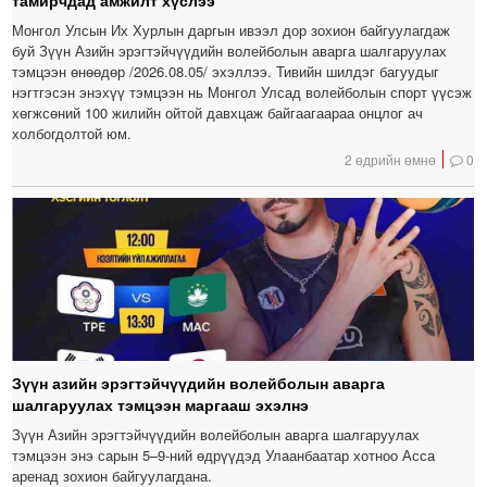
тамирчдад амжилт хүслээ
Монгол Улсын Их Хурлын даргын ивээл дор зохион байгуулагдаж
буй Зүүн Азийн эрэгтэйчүүдийн волейболын аварга шалгаруулах
тэмцээн өнөөдөр /2026.08.05/ эхэллээ. Тивийн шилдэг багуудыг
нэгтгэсэн энэхүү тэмцээн нь Монгол Улсад волейболын спорт үүсэж
хөгжсөний 100 жилийн ойтой давхцаж байгаагаараа онцлог ач
холбогдолтой юм.
2 өдрийн өмнө
0
Зүүн азийн эрэгтэйчүүдийн волейболын аварга
шалгаруулах тэмцээн маргааш эхэлнэ
Зүүн Азийн эрэгтэйчүүдийн волейболын аварга шалгаруулах
тэмцээн энэ сарын 5–9-ний өдрүүдэд Улаанбаатар хотноо Асса
аренад зохион байгуулагдана.