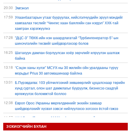
20:30
Эмгэнэл
17:59
Улаанбаатарын утааг бууруулах, нийслэлчүүдийн эрүүл мэндийг
хамгаалах төслийг “Чингис хаан баялгийн сан нэгдэл” ХХК-тай
хамтран хэрэгжүүлнэ
17:28
"ДЦС-3” ТӨХК-ийн нэн шаардлагатай “Турбингенератор-5”-ын
шинэчлэлийн төсвийг шийдвэрлэхээр болов
16:25
Шатахуун дамлан борлуулсан хоёр зөрчлийг илрүүлэн шалгаж
байна
13:18
“Сэцэн ханы хүлэг” МСУХ-ны 30 жилийн ойн уралдааны түрүү
морьдыг Prius 30 автомашинаар байлна
13:01
Б.Пүрэвдагва: 103 үйлчилгээний зөвшөөрлийг цуцалснаар төрийн
хүнд суртал, олон шат дамжлагыг бууруулж, бизнесээ саадгүй
өргөжүүлэх боломжтой боллоо
12:38
Европ Орос-Украины мөргөлдөөнийг энхийн замаар
шийдвэрлэхийг хүсвэл зэвсэг нийлүүлэхээ зогсоох ёстой гэжээ
11:57
ШХАБ-ын “Тяньшань-2026” кибер терроризмтой тэмцэх хамтарсан
сургуулилалт боллоо
ЗОХИОГЧИЙН БУЛАН