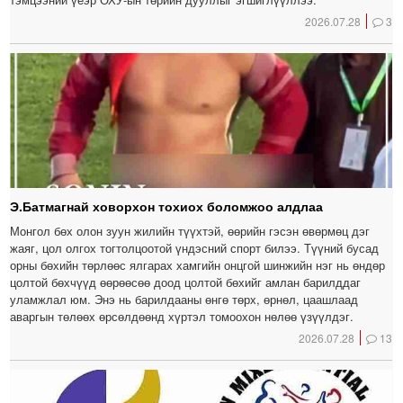
2026.07.28
3
Э.Батмагнай ховорхон тохиох боломжоо алдлаа
Монгол бөх олон зуун жилийн түүхтэй, өөрийн гэсэн өвөрмөц дэг
жаяг, цол олгох тогтолцоотой үндэсний спорт билээ. Түүний бусад
орны бөхийн төрлөөс ялгарах хамгийн онцгой шинжийн нэг нь өндөр
цолтой бөхчүүд өөрөөсөө доод цолтой бөхийг амлан барилддаг
уламжлал юм. Энэ нь барилдааны өнгө төрх, өрнөл, цаашлаад
аваргын төлөөх өрсөлдөөнд хүртэл томоохон нөлөө үзүүлдэг.
2026.07.28
13