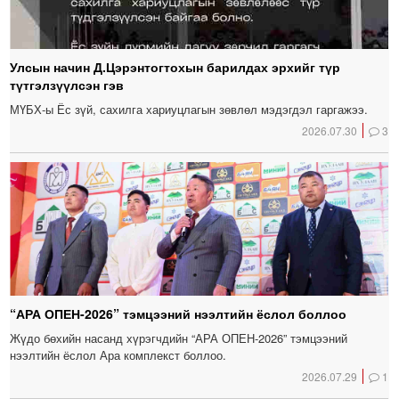
Улсын начин Д.Цэрэнтогтохын барилдах эрхийг түр
түтгэлзүүлсэн гэв
МҮБХ-ы Ёс зүй, сахилга хариуцлагын зөвлөл мэдэгдэл гаргажээ.
2026.07.30
3
“АРА ОПЕН-2026” тэмцээний нээлтийн ёслол боллоо
Жүдо бөхийн насанд хүрэгчдийн “АРА ОПЕН-2026” тэмцээний
нээлтийн ёслол Ара комплекст боллоо.
2026.07.29
1