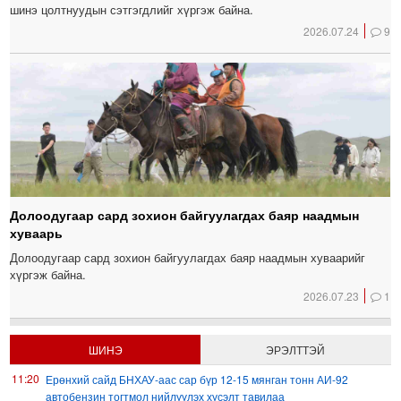
шинэ цолтнуудын сэтгэгдлийг хүргэж байна.
2026.07.24
9
Долоодугаар сард зохион байгуулагдах баяр наадмын
хуваарь
Долоодугаар сард зохион байгуулагдах баяр наадмын хуваарийг
хүргэж байна.
2026.07.23
1
ШИНЭ
ЭРЭЛТТЭЙ
11:20
Ерөнхий сайд БНХАУ-аас сар бүр 12-15 мянган тонн АИ-92
автобензин тогтмол нийлүүлэх хүсэлт тавилаа