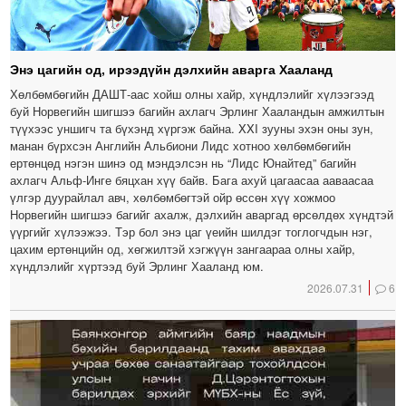
Энэ цагийн од, ирээдүйн дэлхийн аварга Хааланд
Хөлбөмбөгийн ДАШТ-аас хойш олны хайр, хүндлэлийг хүлээгээд
буй Норвегийн шигшээ багийн ахлагч Эрлинг Хааландын амжилтын
түүхээс уншигч та бүхэнд хүргэж байна. XXI зууны эхэн оны зун,
манан бүрхсэн Английн Альбиони Лидс хотноо хөлбөмбөгийн
ертөнцөд нэгэн шинэ од мэндэлсэн нь “Лидс Юнайтед” багийн
ахлагч Альф-Инге бяцхан хүү байв. Бага ахуй цагаасаа ааваасаа
үлгэр дуурайлал авч, хөлбөмбөгтэй ойр өссөн хүү хожмоо
Норвегийн шигшээ багийг ахалж, дэлхийн аваргад өрсөлдөх хүндтэй
үүргийг хүлээжээ. Тэр бол энэ цаг үеийн шилдэг тоглогчдын нэг,
цахим ертөнцийн од, хөгжилтэй хэгжүүн зангаараа олны хайр,
хүндлэлийг хүртээд буй Эрлинг Хааланд юм.
2026.07.31
6