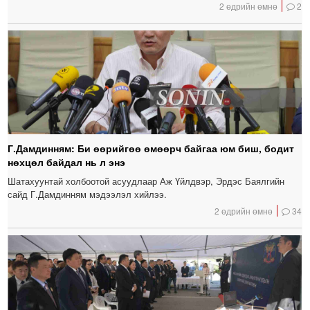
2 өдрийн өмнө
2
Г.Дамдинням: Би өөрийгөө өмөөрч байгаа юм биш, бодит
нөхцөл байдал нь л энэ
Шатахуунтай холбоотой асуудлаар Аж Үйлдвэр, Эрдэс Баялгийн
сайд Г.Дамдинням мэдээлэл хийлээ.
2 өдрийн өмнө
34