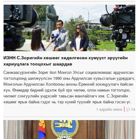
ИЗНН С.Зоригийн хөшөөг хөдөлгөсөн хүмүүст эрүүгийн
хариуцлага тооцохыг шаардав
Санжаасүрэнгийн Зориг бол Монгол Улсыг социализмаас ардчилсан
тогтолцоонд шилжүүлсэн 1990 оны Ардчилсан хувьсгалын удирдагч,
Монголын Ардчилсан Холбооны анхны Ерөнхий зохицуулагч байсан
хүн. Өнөөдөр бидний эдэлж буй эрх чөлөө, олон намын тогтолцоо,
чөлөөт сонгуулийн үндэсийг тавьсан манлайлагч юм. С.Зоригийн
хөшөөг ярьж байна гэдэг нь тэр хүний түүхийг ярьж байна гэсэн үг.
1 өдрийн өмнө
14