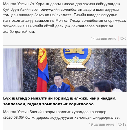
Монгол Улсын Их Хурлын даргын ивээл дор зохион байгуулагдаж
буй Зүүн Азийн эрэгтэйчүүдийн волейболын аварга шалгаруулах
тэмцээн өнөөдөр /2026.08.05/ эхэллээ. Тивийн шилдэг багуудыг
нэгтгэсэн энэхүү тэмцээн нь Монгол Улсад волейболын спорт үүсэж
хөгжсөний 100 жилийн ойтой давхцаж байгаагаараа онцлог ач
холбогдолтой юм.
14 цагийн өмнө
0
Бүх шатанд хэмнэлтийн горимд шилжиж, найр наадам,
зөвлөгөөн, гадаад томилолтыг хориглолоо
Монгол Улсын Засгийн газрын ээлжит хуралдаан өнөөдөр
/2026.08.05/ болж, дараах асуудлуудыг хэлэлцэн шийдвэрлэлээ.
19 цагийн өмнө
19