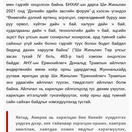
мөн гэдгийг онцолсон байна. БНХАУ-ын дарга Ши Жиньпин
2021 онд “Дэлхийн эдийн засгийн форум”-д хэлсэн үгэндээ
“Өнөөгийн дэлхий ертөнц эсрэгцэл, сөргөлдөөний буруу зам
руу орвол, хүйтэн дайн ч бай, халуун дайн ч бай,
худалдааны дайн ч бай, технологийн дайн ч бай, эцсийн
эцэст бүх улсын ашиг сонирхлыг хохироож, ард түмний сайн
сайхныг үгүй хийх болно гэдгийг түүх болон бодит байдал
бидэнд дахин харуулж байна” (“Ши Жиньпин Төр улсыг
засах тухай IV боть, 463-р тал) хэмээн онцолсон
байдаг. АНУ-ын Ерөнхийлөгч Дональд Трампын айлчлал
өндөрлөхийн өмнө хоёр орны удирдагчид Жуннаньхайд
уулзаж ярилцах үеэр Ши Жиньпин “Ерөнхийлөгч Трампын
энэ удаагийн айлчлал түүхэн, тэмдэглэлт айлчлал болж
байна. Айлчлал нь харилцан ойлголцолд тус дөхөм үзүүлэх,
харилцан итгэлцлийг гүнзгийрүүлэх, хоёр орны ард түмний
сайн сайхан байдлыг нэмэгдүүлэхэд тустай.
Хятад, Америк нь харилцан бие биеийг хүндэтгэх
үндсэн дээр, энх тайвнаар зэрэгцэн орших, хамтран
ажиллаж, хамтдаа хожих явдлыг хэрэгжүүлэх,