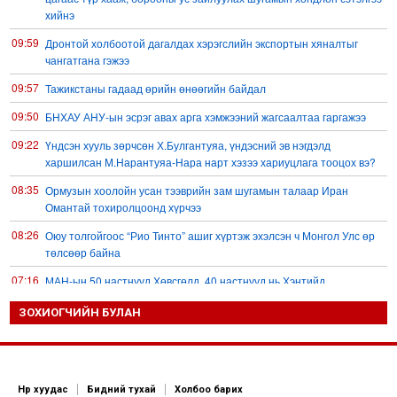
хийнэ
09:59
Дронтой холбоотой дагалдах хэрэгслийн экспортын хяналтыг
чангатгана гэжээ
09:57
Тажикстаны гадаад өрийн өнөөгийн байдал
09:50
БНХАУ АНУ-ын эсрэг авах арга хэмжээний жагсаалтаа гаргажээ
09:22
Үндсэн хууль зөрчсөн Х.Булгантуяа, үндэсний эв нэгдэлд
харшилсан М.Нарантуяа-Нара нарт хэзээ хариуцлага тооцох вэ?
08:35
Ормузын хоолойн усан тээврийн зам шугамын талаар Иран
Омантай тохиролцоонд хүрчээ
08:26
Оюу толгойгоос “Рио Тинто” ашиг хүртэж эхэлсэн ч Монгол Улс өр
төлсөөр байна
07:16
МАН-ын 50 настнууд Хөвсгөлд, 40 настнууд нь Хэнтийд
“хуралджээ”
ЗОХИОГЧИЙН БУЛАН
07:06
А.Ариунзаяа: Хүний нэр төрийг нас барсных нь дараа ч хуулиар
хамгаалах ёстой
20:31
Д.Трамп: Ормузын хоолой удахгүй нээгдэнэ
Нүүр хуудас
Бидний тухай
Холбоо барих