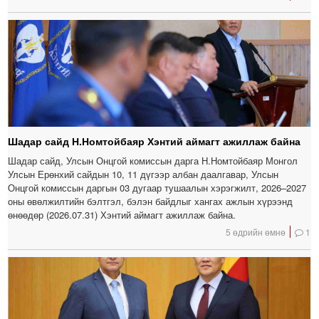
Шадар сайд Н.Номтойбаяр Хэнтий аймагт ажиллаж байна
Шадар сайд, Улсын Онцгой комиссын дарга Н.Номтойбаяр Монгол
Улсын Ерөнхий сайдын 10, 11 дүгээр албан даалгавар, Улсын
Онцгой комиссын даргын 03 дугаар тушаалын хэрэгжилт, 2026–2027
оны өвөлжилтийн бэлтгэл, бэлэн байдлыг хангах ажлын хүрээнд
өнөөдөр (2026.07.31) Хэнтий аймагт ажиллаж байна.
5 өдрийн өмнө
1