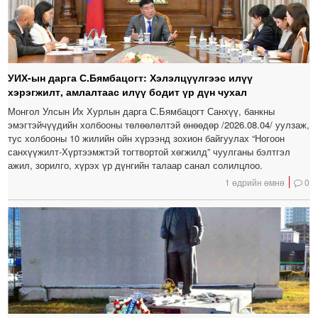
УИХ-ын дарга С.Бямбацогт: Хэлэлцүүлгээс илүү
хэрэгжилт, амлалтаас илүү бодит үр дүн чухал
Монгол Улсын Их Хурлын дарга С.Бямбацогт Санхүү, банкны
эмэгтэйчүүдийн холбооны төлөөлөлтэй өнөөдөр /2026.08.04/ уулзаж,
тус холбооны 10 жилийн ойн хүрээнд зохион байгуулах “Ногоон
санхүүжилт-Хүртээмжтэй тогтвортой хөгжилд” чуулганы бэлтгэл
ажил, зорилго, хүрэх үр дүнгийн талаар санал солилцлоо.
1 өдрийн өмнө
0