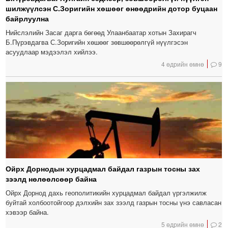
шилжүүлсэн С.Зоригийн хөшөөг өнөөдрийн дотор буцаан
байрлуулна
Нийслэлийн Засаг дарга бөгөөд Улаанбаатар хотын Захирагч
Б.Пүрэвдагва С.Зоригийн хөшөөг зөвшөөрөлгүй нүүлгэсэн
асуудлаар мэдээлэл хийлээ.
4 өдрийн өмнө
9
Ойрх Дорнодын хурцадмал байдал газрын тосны зах
зээлд нөлөөлсөөр байна
Ойрх Дорнод дахь геополитикийн хурцадмал байдал үргэлжилж
буйтай холбоотойгоор дэлхийн зах зээлд газрын тосны үнэ савласан
хэвээр байна.
5 өдрийн өмнө
2