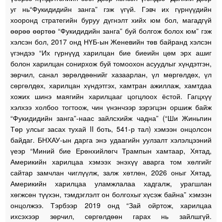
уг нь“Фукидидийн занга” гэж үгүй. Гэвч их гүрнүүдийн
хооронд стратегийн буруу дүгнэлт хийх юм бол, магадгүй
өөрөө өөртөө “Фукидидийн занга” буй болгож болох юм” гэж
хэлсэн бол, 2017 онд НҮБ-ын Женевийн төв байранд хэлсэн
үгэндээ “Их гүрнүүд харилцан бие биеийн цөм эрх ашиг
болон харилцан сонирхож буй томоохон асуудлыг хүндэтгэн,
зөрчил, санал зөрөлдөөнийг хазаарлан, үл мөргөлдөх, үл
сөргөлдөх, харилцан хүндэтгэх, хамтран ажиллаж, хамтдаа
хожих шинэ маягийн харилцааг цогцлоох ёстой. Гагцхүү
хэлхээ холбоо тогтоож, чин үнэнчээр зэрэгцэн оршиж байж
“Фукидидийн занга”-наас зайлсхийж чадна” (“Ши Жиньпин
Төр улсыг засах тухай II боть, 541-р тал) хэмээн онцолсон
байдаг. БНХАУ-ын дарга энэ удаагийн уулзалт хэлэлцээний
үеэр “Миний бие Ерөнхийлөгч Трампын хамтаар, Хятад,
Америкийн харилцаа хэмээх энэхүү аварга том хөлгийг
сайтар замчлан чиглүүлж, залж хөтлөн, 2026 оныг Хятад,
Америкийн харилцаа уламжлалаа хадгалж, урагшлан
хөгжсөн түүхэн, тэмдэглэлт он болгохыг хүсэж байна” хэмээн
онцолжээ. Тэрбээр 2019 онд “Зай ойртож, харилцаа
ихсэхээр зөрчил, сөргөлдөөн гарах нь зайлшгүй.