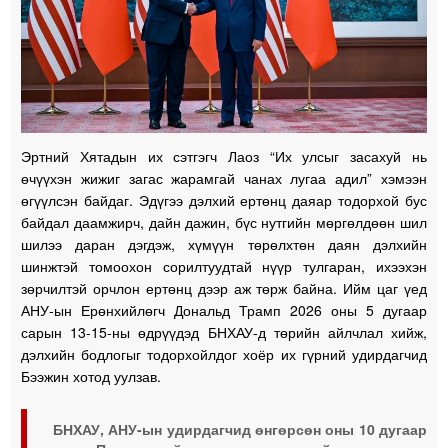
Эртний Хятадын их сэтгэгч Лаоз “Их улсыг засахуй нь
өчүүхэн жижиг загас жарамгай чанах лугаа адил” хэмээн
өгүүлсэн байдаг. Эдүгээ дэлхий ертөнц даяар тодорхой бус
байдал даамжирч, дайн дажин, бүс нутгийн мөргөлдөөн шил
шилээ даран дэгдэж, хүмүүн төрөлхтөн даян дэлхийн
шинжтэй томоохон сорилтуудтай нүүр тулгаран, ихээхэн
зөрчилтэй орчлон ертөнц дээр аж төрж байна. Ийм цаг үед
АНУ-ын Ерөнхийлөгч Дональд Трамп 2026 оны 5 дугаар
сарын 13-15-ны өдрүүдэд БНХАУ-д төрийн айлчлал хийж,
дэлхийн бодлогыг тодорхойлдог хоёр их гүрний удирдагчид
Бээжин хотод уулзав.
БНХАУ, АНУ-ын удирдагчид өнгөрсөн оны 10 дугаар