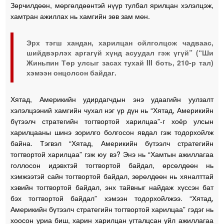
Зөрчилдөөн, мөргөлдөөнтэй нүүр тулбал ярилцан хэлэлцэж,
хамтран ажиллах нь хамгийн зөв зам мөн.
Эрх тэгш хандан, харилцан ойлголцож чадваас,
шийдвэрлэх аргагүй хүнд асуудал гэж үгүй” (“Ши
Жиньпин Төр улсыг засах тухай III боть, 210-р тал)
хэмээн онцолсон байдаг.
Хятад, Америкийн удирдагчдын энэ удаагийн уулзалт
хэлэлцээний хамгийн чухал нэг үр дүн нь “Хятад, Америкийн
бүтээлч стратегийн тогтвортой харилцаа”-г хоёр улсын
харилцааны шинэ зорилго болгосон явдал гэж тодорхойлж
байна. Тэгвэл “Хятад, Америкийн бүтээлч стратегийн
тогтвортой харилцаа” гэж юу вэ? Энэ нь “Хамтын ажиллагаа
голлосон идэвхтэй тогтвортой байдал, өрсөлдөөн нь
хэмжээтэй сайн тогтвортой байдал, зөрөлдөөн нь хяналттай
хэвийн тогтвортой байдал, энх тайвныг найдаж хүссэн бат
бэх тогтвортой байдал” хэмээн тодорхойлжээ. “Хятад,
Америкийн бүтээлч стратегийн тогтвортой харилцаа” гэдэг нь
хоосон уриа биш, харин харилцан угталцсан үйл ажиллагаа