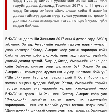
сард Пусанд хийсэн уулзалтаас хойш хагас жил
гаруйн дараа, Дональд Трампын 2017 оны 11 дүгээр
сард Хятадад хийсэн айлчлалаас хойш 9 жилийн
дараа тийнхүү дахин нүүр тулан уулзсан нь дэлхий
дахины хараа анхаарлыг татсан онцгой чухал үйл
явдал байлаа.
БНХАУ-ын дарга Ши Жиньпин 2017 оны 4 дүгээр сард АНУ-д
айлчилж, Хятад, Америкийн төрийн тэргүүн нарын уулзалт
дээр хэлэхдээ “Хятад, Америк хоёр улсын харилцаа сайн
байх нь зөвхөн хоёр улс, хоёр орны ард түмэнд төдийгүй,
дэлхий дахинд тустай. Бидэнд Хятад, Америкийн харилцааг
сайн байлгах мянган учир шалтгаан буй. Харин Хятад,
Америкийн харилцааг муутгах нэг ч учир шалтгаан байхгүй”
(“Ши Жиньпин Төр улсыг засах тухай II боть, 488-р тал)
хэмээн онцлон дурдсан байдаг. Хятад, Америкийн төрийн
тэргүүн нарын энэ удаагийн уулзалт хэлэлцээний үеэр
БНХАУ-ын дарга Ши Жиньпин “Хятад, Америк хоёр улс
“Фукидидийн занга”-ыг гэтлэн давж, их гүрнүүдийн
харилцааны шинэ хэв маягийг үүтгэн тогтоож чадах эсэх”,
“Даян дэлхийн шинжтэй сорилтуудыг гар гараасаа барилцан