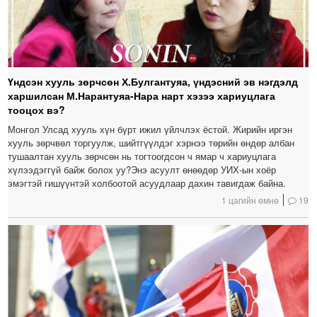
Үндсэн хууль зөрчсөн Х.Булгантуяа, үндэсний эв нэгдэлд
харшилсан М.Нарантуяа-Нара нарт хэзээ хариуцлага
тооцох вэ?
Монгол Улсад хууль хүн бүрт ижил үйлчлэх ёстой. Жирийн иргэн
хууль зөрчвөл торгуулж, шийтгүүлдэг хэрнээ төрийн өндөр албан
тушаалтан хууль зөрчсөн нь тогтоогдсон ч ямар ч хариуцлага
хүлээдэггүй байж болох уу?Энэ асуулт өнөөдөр УИХ-ын хоёр
эмэгтэй гишүүнтэй холбоотой асуудлаар дахин тавигдаж байна.
1 цагийн өмнө
19