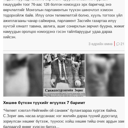
гишүүдийн тоог 76-аас 126 болгон нэмэхдээ эрх баригчид энэ
өөрчлөлтийг Монголын парламентын түүхэн шинэчлэл хэмээн
тодорхойлж байв. Илүү олон төлөөлөлтэй болно, хууль тогтоох үйл
ажиллагааны чанар сайжирна, парламент Засгийн газартаа илүү
хүчтэй хяналт тавина, авлига, ашиг сонирхлын зөрчил буурна, жижиг
намуудын оролцоо нэмэгдэнэ гэсэн тайлбаруудыг удаа дараа
хийсэн.
3 өдрийн өмнө
21
Хөшөө бүтсэн түүхийг өгүүлэх 7 баримт
“Чөлөөт хэвлэл-Нийгмийн ой санамж” булангаараа хүргэж байна.
С.Зориг амь насаа алдсанаас нэг жилийн дараа түүний дурсгалд
зориулсан хөшөөг бүтээж, түүнээс хойш хөшөө тийш очих ардын зам
балраагүй өнөөг хүрсэн билээ...