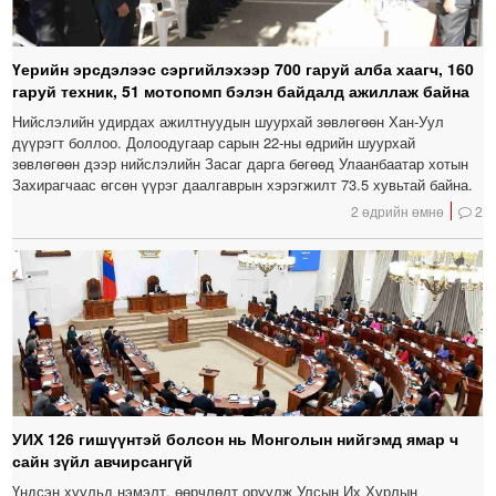
Үерийн эрсдэлээс сэргийлэхээр 700 гаруй алба хаагч, 160
гаруй техник, 51 мотопомп бэлэн байдалд ажиллаж байна
Нийслэлийн удирдах ажилтнуудын шуурхай зөвлөгөөн Хан-Уул
дүүрэгт боллоо. Долоодугаар сарын 22-ны өдрийн шуурхай
зөвлөгөөн дээр нийслэлийн Засаг дарга бөгөөд Улаанбаатар хотын
Захирагчаас өгсөн үүрэг даалгаврын хэрэгжилт 73.5 хувьтай байна.
2 өдрийн өмнө
2
УИХ 126 гишүүнтэй болсон нь Монголын нийгэмд ямар ч
сайн зүйл авчирсангүй
Үндсэн хуульд нэмэлт, өөрчлөлт оруулж Улсын Их Хурлын