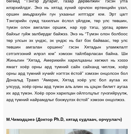
бөгөөд “Тэнгэр дугариг, газар дөрвөлжин” гэсэн утга
илэрхийлдэг. Энэ нь хятад хүний орчлон ертөнцийн үзэл,
оршин амьдрахуйн гүн ухааныг илтгэдэг юм. Эрт цагт
Тэнгэрийн сүмд тахилгын ёслол үйлдэж, төр улс төвшин,
түмэн олон амгалан оршиж, нар хур тэгш, ургац арвин
байхыг гуйж залбирдаг байжээ. Энэ нь “Түмэн олон болбоос
төр улсын эх үндэс, эх үндэс нь бат бэх байваас, төр улс
төвшин амгалан оршино” гэсэн Хятадын уламжлалт
сэтгэлгээний илрэл юм” хэмээн тайлбарласан байна. Ши
Жиньпин “Хятад, Америкийн харилцааны хөгжил нь хэзээ
ямагт хоёр орны ард түмний сайн сайханд чиглэж, хоёр
орны ард түмний хүчийг нэгтгэх ёстой” хэмээн онцолсон бол
Дональд Трамп “Америк, Хятад хоёр улс бол аугаа их
улсууд, хоёр орны ард түмэн аль алин нь цэцэн билигт аугаа
их ард түмэн. Хоёр орон харилцан ойлголцлыг гүнзгийрүүлж,
ард түмний найрамдлыг бэхжүүлэх ёстой” хэмээн онцолжээ.
М.Чимэдцэеэ (Доктор Ph.D, хятад судлаач, орчуулагч)