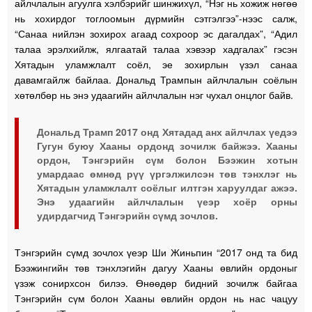
айлчлалын агуулга хэлбэрийг шинжихүл, “Нэг нь хожиж нөгөө
нь хохирдог тоглоомын дүрмийн сэтгэлгээ”-нээс салж,
“Санаа нийлэн зохирох агаад сохроор эс дагалдах”, “Адил
талаа эрэлхийлж, ялгаатай талаа хэвээр хадгалах” гэсэн
Хятадын уламжлалт соёл, эе зохирлын үзэл санаа
давамгайлж байлаа. Дональд Трампын айлчлалын соёлын
хөтөлбөр нь энэ удаагийн айлчлалын нэг чухал онцлог байв.
Дональд Трамп 2017 онд Хятадад анх айлчлах үедээ
Гугун буюу Хааны ордонд зочилж байжээ. Хааны
ордон, Тэнгэрийн сүм болон Бээжин хотын
умардаас өмнөд рүү үргэлжилсэн төв тэнхлэг нь
Хятадын уламжлалт соёлыг илтгэн харуулдаг ажээ.
Энэ удаагийн айлчлалын үеэр хоёр орны
удирдагчид Тэнгэрийн сүмд зочлов.
Тэнгэрийн сүмд зочлох үеэр Ши Жиньпин “2017 онд та бид
Бээжингийн төв тэнхлэгийн дагуу Хааны өвлийн ордоныг
үзэж сонирхсон билээ. Өнөөдөр бидний зочилж байгаа
Тэнгэрийн сүм болон Хааны өвлийн ордон нь нас чацуу