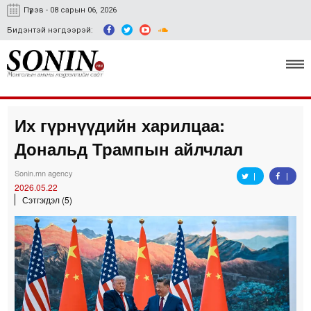
Пүрэв - 08 сарын 06, 2026
Бидэнтэй нэгдээрэй:
Их гүрнүүдийн харилцаа:
Улс төр, эдийн засаг
Дональд Трампын айлчлал
Гэмт хэрэг
Sonin.mn agency
Нийгэм, соёл
2026.05.22
Сэтгэгдэл (5)
Спорт
Easy news