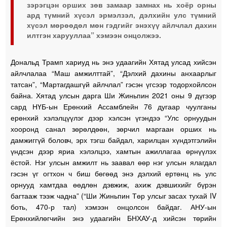
зэрэгцэн орших зөв замаар замнах нь хоёр орны
ард түмний хүсэл эрмэлзэл, дэлхийн улс түмний
хүсэл мөрөөдөл мөн гэдгийг энэхүү айлчлал дахин
илтгэн харууллаа” хэмээн онцолжээ.
Дональд Трамп хариуд нь энэ удаагийн Хятад улсад хийсэн
айлчлалаа “Маш амжилттай”, “Дэлхий дахины анхаарлыг
татсан”, “Мартагдашгүй айлчлал” гэсэн үгсээр тодорхойлсон
байна. Хятад улсын дарга Ши Жиньпин 2021 оны 9 дүгээр
сард НҮБ-ын Ерөнхий Ассамблейн 76 дугаар чуулганы
ерөнхий хэлэлцүүлэг дээр хэлсэн үгэндээ “Улс орнуудын
хооронд санал зөрөлдөөн, зөрчил маргаан орших нь
дамжиггүй боловч, эрх тэгш байдал, харилцан хүндэтгэлийн
үндсэн дээр яриа хэлэлцээ, хамтын ажиллагаа өрнүүлэх
ёстой. Нэг улсын амжилт нь заавал өөр нэг улсын ялагдал
гэсэн үг огтхон ч биш бөгөөд энэ дэлхий ертөнц нь улс
орнууд хамтдаа өөдлөн дэвжиж, ахиж дэвшихийг бүрэн
багтааж тээж чадна” (“Ши Жиньпин Төр улсыг засах тухай IV
боть, 470-р тал) хэмээн онцолсон байдаг. АНУ-ын
Ерөнхийлөгчийн энэ удаагийн БНХАУ-д хийсэн төрийн