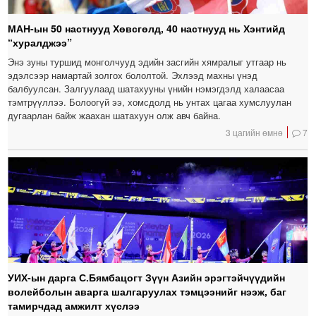
МАН-ын 50 настнууд Хөвсгөлд, 40 настнууд нь Хэнтийд
“хуралджээ”
Энэ зуны туршид монголчууд эдийн засгийн хямралыг утгаар нь
эдэлсээр намартай золгох бололтой. Эхлээд махны үнэд
балбуулсан. Залгуулаад шатахууны үнийн нэмэгдэлд халаасаа
тэмтрүүллээ. Болоогүй ээ, хомсдолд нь унтах цагаа хумслуулан
дугаарлан байж жаахан шатахуун олж авч байна.
3 цагийн өмнө
7
УИХ-ын дарга С.Бямбацогт Зүүн Азийн эрэгтэйчүүдийн
волейболын аварга шалгаруулах тэмцээнийг нээж, баг
тамирчдад амжилт хүслээ