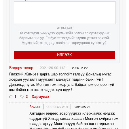
АНХААР!
Та сэтгэгдэл бичихдээ хууль зүйн болон ёс суртахууныг
баримтална уу. Ёс бус сэтгэгдлийг админ устгах эрхтэй.
Мэдээний сэтгэгдэлд sonin.mn хариуцлага хүлээхгүй.
ИЛГЭЭХ
Бадарч тахар
202.126.90.113
2026.05.22
Гилжгий Жимбээ дарга шар толгойт галзуу Дональд нугас
хоёрын уулзалт муулзалт маниуст падлий байхчгүй !
Дональд нугас Монгол гэж ямар улс байдаг юм сонсоочгүй
юм байна гэж хэлж чадах хүн шүү !
1
2
Хариулах
Зочин
202.9.46.219
2026.05.22
Хятадын өөдөөс эсэргүүцлээ илэрхийлж нэгдэж
чаддаггүй Хятад хилээ хаавал Монгол сүйрнэ гэж
шаадаг эргүү Монголчууд байгаа цагт гадныхан
Монгол гэж улс байдаг гэж бодох ч үгүй мэдэв үү