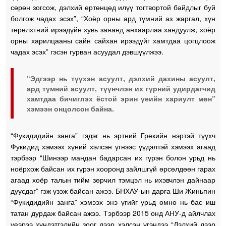
сөрөн зогсож, дэлхий ертөнцөд илүү тогтвортой байдлыг буй
болгож чадах эсэх”, “Хоёр орны ард түмний аз жаргал, хүн
төрөлхтний ирээдүйн хувь заяанд анхаарлаа хандуулж, хоёр
орны харилцааны сайн сайхан ирээдүйг хамтдаа цогцлоож
чадах эсэх” гэсэн гурван асуудал дэвшүүлжээ.
“Эдгээр нь түүхэн асуулт, дэлхий дахины асуулт,
ард түмний асуулт, түүнчлэн их гүрний удирдагчид
хамтдаа бичиглэх ёстой эрин үеийн хариулт мөн”
хэмээн онцолсон байна.
“Фукидидийн занга” гэдэг нь эртний Грекийн нэртэй түүхч
Фукидид хэмээх хүний хэлсэн үгнээс үүдэлтэй хэмээх агаад
тэрбээр “Шинээр мандан бадарсан их гүрэн болон урьд нь
ноёрхож байсан их гүрэн хооронд зайлшгүй өрсөлдөөн гарах
агаад хоёр талын тийм зөрчил тэмцэл нь ихэвчлэн дайнаар
дуусдаг” гэж үзэж байсан ажээ. БНХАУ-ын дарга Ши Жиньпин
“Фукидидийн занга” хэмээх энэ үгийг урьд өмнө нь бас иш
татан дурдаж байсан ажээ. Тэрбээр 2015 онд АНУ-д айлчлах
үеэрээ хүндэтгэлийн зоог дээр хэлсэн үгэндээ “Дэлхий дээр