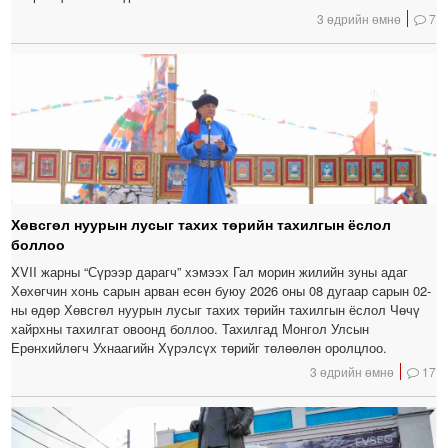
3 өдрийн өмнө
7
Хөвсгөл нуурын лусыг тахих төрийн тахилгын ёслол
боллоо
XVII жарны “Сүрээр дарагч” хэмээх Гал морин жилийн зуны адаг
Хөхөгчин хонь сарын арван есөн буюу 2026 оны 08 дугаар сарын 02-
ны өдөр Хөвсгөл нуурын лусыг тахих төрийн тахилгын ёслол Чөчү
хайрхны тахилгат овоонд боллоо. Тахилгад Монгол Улсын
Ерөнхийлөгч Ухнаагийн Хүрэлсүх төрийг төлөөлөн оролцлоо.
3 өдрийн өмнө
17