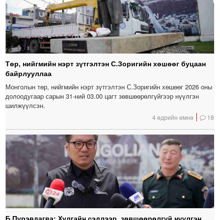
Төр, нийгмийн нэрт зүтгэлтэн С.Зоригийн хөшөөг буцаан
байрлууллаа
Монголын төр, нийгмийн нэрт зүтгэлтэн С.Зоригийн хөшөөг 2026 оны
долоодугаар сарын 31-ний 03.00 цагт зөвшөөрөлгүйгээр нүүлгэн
шилжүүлсэн.
4 өдрийн өмнө
18
Б.Пүрэвдагва: Хулгайн сэдлээр, зөвшөөрөлгүй нүүлгэн