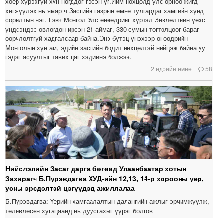
хоёр хүрэхгүй хүн ногддог гэсэн үг.Ийм нөхцөлд улс орноо жигд
хөгжүүлэх нь ямар ч Засгийн газрын өмнө тулгардаг хамгийн хүнд
сорилтын нэг. Гэвч Монгол Улс өнөөдрийг хүртэл Зөвлөлтийн үеэс
үндсэндээ өвлөгдөн ирсэн 21 аймаг, 330 сумын тогтолцоог бараг
өөрчлөлтгүй хадгалсаар байна.Энэ бүтэц үнэхээр өнөөдрийн
Монголын хүн ам, эдийн засгийн бодит нөхцөлтэй нийцэж байна уу
гэдэг асуултыг тавих цаг хэдийнэ болжээ.
2 өдрийн өмнө
58
Нийслэлийн Засаг дарга бөгөөд Улаанбаатар хотын
Захирагч Б.Пүрэвдагва ХУД-ийн 12,13, 14-р хорооны үер,
усны эрсдэлтэй цэгүүдэд ажиллалаа
Б.Пүрэвдагва: Үерийн хамгаалалтын далангийн ажлыг эрчимжүүлж,
төлөвлөсөн хугацаанд нь дуусгахыг үүрэг болгов