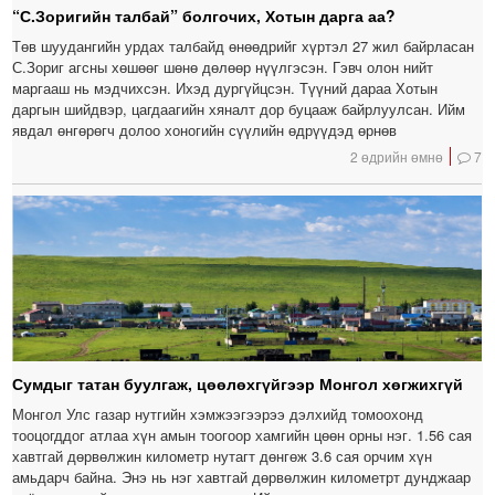
“С.Зоригийн талбай” болгочих, Хотын дарга аа?
Төв шуудангийн урдах талбайд өнөөдрийг хүртэл 27 жил байрласан
С.Зориг агсны хөшөөг шөнө дөлөөр нүүлгэсэн. Гэвч олон нийт
маргааш нь мэдчихсэн. Ихэд дургүйцсэн. Түүний дараа Хотын
даргын шийдвэр, цагдаагийн хяналт дор буцааж байрлуулсан. Ийм
явдал өнгөрөгч долоо хоногийн сүүлийн өдрүүдэд өрнөв
2 өдрийн өмнө
7
Сумдыг татан буулгаж, цөөлөхгүйгээр Монгол хөгжихгүй
Монгол Улс газар нутгийн хэмжээгээрээ дэлхийд томоохонд
тооцогддог атлаа хүн амын тоогоор хамгийн цөөн орны нэг. 1.56 сая
хавтгай дөрвөлжин километр нутагт дөнгөж 3.6 сая орчим хүн
амьдарч байна. Энэ нь нэг хавтгай дөрвөлжин километрт дунджаар