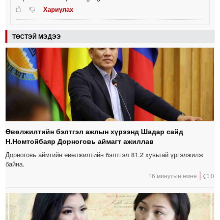
Хариулах
ТӨСТЭЙ МЭДЭЭ
Өвөлжилтийн бэлтгэл ажлын хүрээнд Шадар сайд
Н.Номтойбаяр Дорноговь аймагт ажиллав
Дорноговь аймгийн өвөлжилтийн бэлтгэл 81.2 хувьтай үргэлжилж
байна.
16 минутын өмнө
0