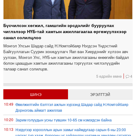
Бүсчилсэн хөгжил, гамшгийн эрсдэлийг бууруулах
чиглэлээр НҮБ-тай хамтын ажиллагаагаа өргөжүүлэхээр
санал солилцлоо
Монгол Улсын Шадар сайд Н.Номтойбаяр Нэгдсэн Үндэстний
Байгууллагын Суурин зохицуулагч Яап ван Хиердэнийг хүлээн авч
уулзан, Монгол Улс, НҮБ-ын хамтын ажиллагааны өнөөгийн байдал
болон цаашдын хамтын ажиллагааны тэргүүлэх чиглэлүүдийн
талаар санал солилцов.
5 өдрийн өмнө
4
ШИНЭ
ЭРЭЛТТЭЙ
10:49
Өвөлжилтийн бэлтгэл ажлын хүрээнд Шадар сайд Н.Номтойбаяр
Дорноговь аймагт ажиллав
10:20
Зарим голуудын усны түвшин 10-65 см нэмэгдсэн байна
10:13
Нэгдүгээр хорооллын арын замыг наймдугаар сарын 6-ны 23:00
цагаас түр хааж, борооны ус зайлуулах шугамын хөндлөн сэтэлгээ