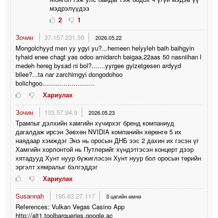
мэдрэлүүдээ
2
1
Зочин
37.157.231.50
2026.05.22
Mongolchyyd men yy ygyi yu?...hemeen helyyleh baih baihgyin
tyhaid enee chagt yas odoo amidarch baigaa,22aas 50 nasniihan l
medeh hereg bysad ni bol?.......yyrgee gyizetgesen ardyyd
bilee?...ta nar zarchimgyi dongodohoo
bolichgoo...........................
Хариулах
Зочин
103.57.94.9
2026.05.23
Трампыг дэлхийн хамгийн хүчирхэг бренд компаниуд
дагалдаж ирсэн Зөвхөн NVIDIA компанийн хөрөнгө 5 их
наядаар хэмждэг Энэ нь оросын ДНБ ээс 2 дахин их гэсэн үг
Хамгийн хорлонтой нь Путлерийг хүндэтгэсэн концерт дээр
хятадууд Хунт нуур бүжиглэсэн Хунт нуур бол оросын төрийн
эргэлт хямралыг бэлгэддэг
Хариулах
Susannah
195.63.27.117
3 цагийн өмнө
References: Vulkan Vegas Casino App
http://alt1.toolbarqueries.google.ac