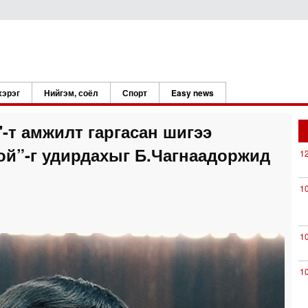
хэрэг
Нийгэм, соёл
Спорт
Easy news
-т амжилт гаргасан шигээ
ой”-г удирдахыг Б.Чагнаадоржид
1
1
1
1