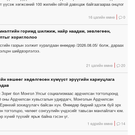
т үүсэж хөгжсөний 100 жилийн ойтой давхцаж байгаагаараа онцлог
16 цагийн өмнө
0
мнэлтийн горимд шилжиж, найр наадам, зөвлөгөөн,
олтыг хориглолоо
сгийн газрын ээлжит хуралдаан өнөөдөр /2026.08.05/ болж, дараах
элцэн шийдвэрлэлээ.
21 цагийн өмнө
20
йн хөшөөг хөдөлгөсөн хүмүүст эрүүгийн хариуцлага
рдав
 Зориг бол Монгол Улсыг социализмаас ардчилсан тогтолцоонд
 оны Ардчилсан хувьсгалын удирдагч, Монголын Ардчилсан
Ерөнхий зохицуулагч байсан хүн. Өнөөдөр бидний эдэлж буй эрх
ын тогтолцоо, чөлөөт сонгуулийн үндэсийг тавьсан манлайлагч юм.
р хүний түүхийг ярьж байна гэсэн үг.
1 өдрийн өмнө
14