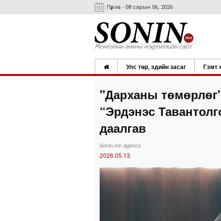
Пүрэв - 08 сарын 06, 2026
Улс төр, эдийн засаг
Гэмт 
"Дарханы төмөрлөг"
“Эрдэнэс Тавантолг
даалгав
Sonin.mn agency
2026.05.13