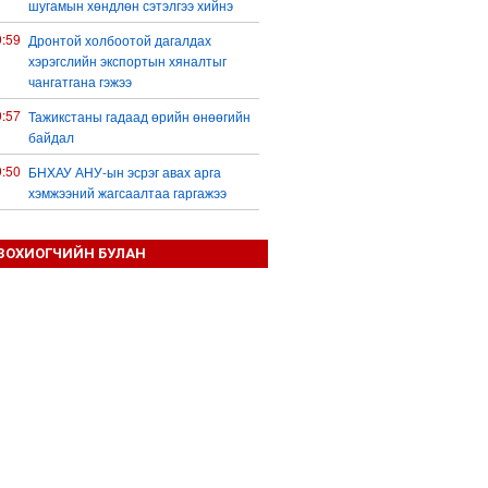
шугамын хөндлөн сэтэлгээ хийнэ
9:59
Дронтой холбоотой дагалдах
хэрэгслийн экспортын хяналтыг
чангатгана гэжээ
9:57
Тажикстаны гадаад өрийн өнөөгийн
байдал
9:50
БНХАУ АНУ-ын эсрэг авах арга
хэмжээний жагсаалтаа гаргажээ
9:22
Үндсэн хууль зөрчсөн Х.Булгантуяа,
үндэсний эв нэгдэлд харшилсан
ЗОХИОГЧИЙН БУЛАН
М.Нарантуяа-Нара нарт хэзээ
хариуцлага тооцох вэ?
8:35
Ормузын хоолойн усан тээврийн зам
шугамын талаар Иран Омантай
тохиролцоонд хүрчээ
8:26
Оюу толгойгоос “Рио Тинто” ашиг
хүртэж эхэлсэн ч Монгол Улс өр
төлсөөр байна
7:16
МАН-ын 50 настнууд Хөвсгөлд, 40