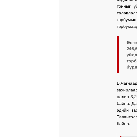
тонныг ү
төлөвлөл
тэрбумын
тэрбумаар
Өнгө
246,
үйлд
тэр
бүрд
Б.Чагна
захирлаа
цалин 3,2
байна. Да
эдийн за
Тавантол
байна.