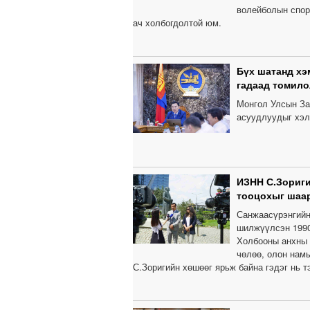
волейболын спор
ач холбогдолтой юм.
Бүх шатанд хэ
гадаад томил
Монгол Улсын За
асуудлуудыг хэл
ИЗНН С.Зориги
тооцохыг шаа
Санжаасүрэнгийн
шилжүүлсэн 1990
Холбооны анхны 
чөлөө, олон нам
С.Зоригийн хөшөөг ярьж байна гэдэг нь тэ