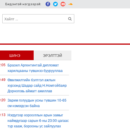
Бидэнтэй нэгдээрэй:
ШИНЭ
ЭРЭЛТТЭЙ
2:05
Бразил Аргентинтай дипломат
харилцааны түвшнээ буурууллаа
0:49
Өвөлжилтийн бэлтгэл ажлын
хүрээнд Шадар сайд Н.Номтойбаяр
Дорноговь аймагт ажиллав
0:20
Зарим голуудын усны түвшин 10-65
см нэмэгдсэн байна
0:13
Нэгдүгээр хорооллын арын замыг
наймдугаар сарын 6-ны 23:00 цагаас
түр хааж, борооны ус зайлуулах