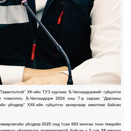
0
2
2
1
Тавантолгой” ХК-ийн ТУЗ хурлаас Б.Чагнаадоржийг гүйцэтгэх
1
р томиллоо. Б.Чагнаадорж 2024 оны 7-р сараас “Дарханы
ийн үйлдвэр” ХХК-ийн гүйцэтгэх захирлаар ажиллаж байсан
1
төмөрлөгийн үйлдвэр 2025 онд 1сая 693 мянган тонн төмрийн
баяжмал үйлдвэрлэх төлөвлөгөөтэй байсан ч 2 сая 58 мянган