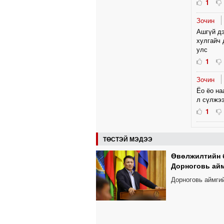
1
Зочин
Ашгүй дэ
хулгайч 
улс
1
Зочин
Ёо ёо на
л сүлжээ
1
ТӨСТЭЙ МЭДЭЭ
Өвөлжилтийн 
Дорноговь ай
Дорноговь аймги