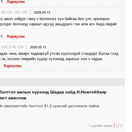
1
Хариулах
66.181.185.193
2026.05.13
э ажил хийдэг ганц ч болохнээ хүн байгаа бол улс орноороо
долдог болчоод хараал идээд амьдрахч гэж алж өгч бнда бидий
1
Хариулах
202.9.46.138
2026.05.13
адах чинь ямарч чадваргүй утсан хүүхэлдэй стандарт Батаа гээд
 нь эхлэнэ.төмрийн хүдэр хулжаад зарахыг хэн ч чадна
Хариулах
бэлтгэл ажлын хүрээнд Шадар сайд Н.Номтойбаяр
магт ажиллав
йн өвөлжилтийн бэлтгэл 81.2 хувьтай үргэлжилж байна.
1 цагийн өмнө
0