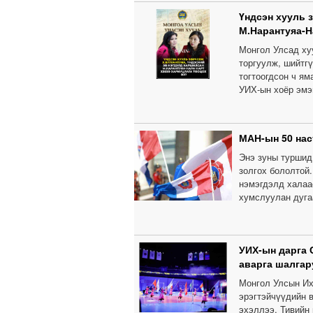
Үндсэн хууль 
М.Нарантуяа-Н
Монгол Улсад ху
торгуулж, шийтг
тогтоогдсон ч ям
УИХ-ын хоёр эмэ
МАН-ын 50 нас
Энэ зуны туршид
золгох бололтой
нэмэгдэлд халаа
хумслуулан дуга
УИХ-ын дарга 
аварга шалгар
Монгол Улсын Их
эрэгтэйчүүдийн 
эхэллээ. Тивийн