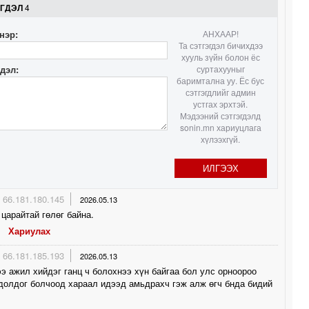
ЭГДЭЛ
4
нэр:
АНХААР!
Та сэтгэгдэл бичихдээ
хууль зүйн болон ёс
гдэл:
суртахууныг
баримтална уу. Ёс бус
сэтгэгдлийг админ
устгах эрхтэй.
Мэдээний сэтгэгдэлд
sonin.mn хариуцлага
хүлээхгүй.
ИЛГЭЭХ
66.181.180.145
2026.05.13
царайтай гөлөг байна.
Хариулах
66.181.185.193
2026.05.13
э ажил хийдэг ганц ч болохнээ хүн байгаа бол улс орноороо
долдог болчоод хараал идээд амьдрахч гэж алж өгч бнда бидий