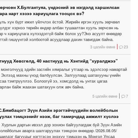
зөрчсөн Х.Булгантуяа, үндэсний эв нэгдэлд харшилсан
ара нарт хэзээ хариуцлага тооцох вэ?
уль хүн бүрт ижил үйлчлэх ёстой. Жирийн иргэн хууль зөрчвөл
үүлдэг хэрнээ төрийн өндөр албан тушаалтан хууль зөрчсөн нь
ар ч хариуцлага хүлээдэггүй байж болох уу?Энэ асуулт өнөөдөр
гтэй гишүүнтэй холбоотой асуудлаар дахин тавигдаж байна.
3 цагийн өмнө
23
тнууд Хөвсгөлд, 40 настнууд нь Хэнтийд “хуралджээ”
 монголчууд эдийн засгийн хямралыг утгаар нь эдэлсээр намартай
. Эхлээд махны үнэд балбуулсан. Залгуулаад шатахууны үнийн
саа тэмтрүүллээ. Болоогүй ээ, хомсдолд нь унтах цагаа
арлан байж жаахан шатахуун олж авч байна.
5 цагийн өмнө
7
С.Бямбацогт Зүүн Азийн эрэгтэйчүүдийн волейболын
уулах тэмцээнийг нээж, баг тамирчдад амжилт хүслээ
 Хурлын даргын ивээл дор зохион байгуулагдаж буй Зүүн Азийн
волейболын аварга шалгаруулах тэмцээн өнөөдөр /2026.08.05/
 шилдэг багуудыг нэгтгэсэн энэхүү тэмцээн нь Монгол Улсад