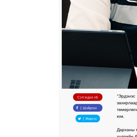
“Эрдэнэс 
Сэтгэгдэл (4)
захирлаа
Шэйрлэх
төмөрлөг
юм.
Жиргэх
Дарханы 
хүдрийн 