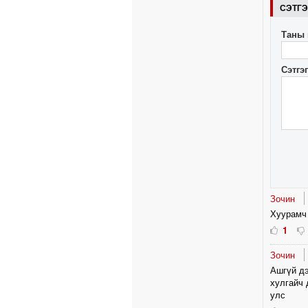
СЭТГ
Таны 
Сэтгэ
Зочин
Хуурамч 
1
Зочин
Ашгүй дэ
хулгайч 
улс