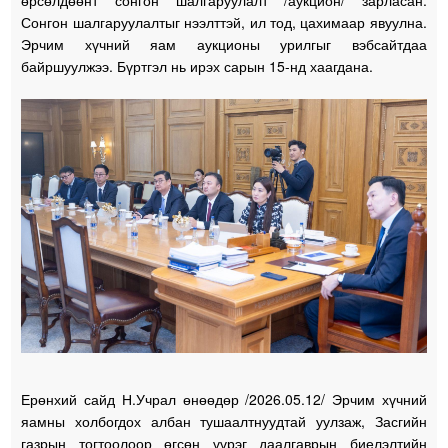
өрсөлдөөнт сонгон шалгаруулалт /аукцион/ зарласан.
Сонгон шалгаруулалтыг нээлттэй, ил тод, цахимаар явуулна.
Эрчим хүчний яам аукционы урилгыг вэбсайтдаа
байршуулжээ. Бүртгэл нь ирэх сарын 15-нд хаагдана.
Ерөнхий сайд Н.Учрал өнөөдөр /2026.05.12/ Эрчим хүчний
яамны холбогдох албан тушаалтнуудтай уулзаж, Засгийн
газрын тогтоолоор өгсөн үүрэг даалгаврын биелэлтийн