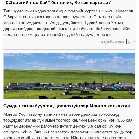
“С.Зоригийн талбай” болгочих, Хотын дарга аа?
Төв шуудангийн урдах талбайд өнөөдрийг хүртэл 27 жил байрласан
С.Зориг агсны хөшөөг шөнө дөлөөр нүүлгэсэн. Гэвч олон нийт
маргааш нь мэдчихсэн. Ихэд дургүйцсэн. Түүний дараа Хотын
даргын шийдвэр, цагдаагийн хяналт дор буцааж байрлуулсан. Ийм
явдал өнгөрөгч долоо хоногийн сүүлийн өдрүүдэд өрнөв
5 өдрийн өмнө
7
Сумдыг татан буулгаж, цөөлөхгүйгээр Монгол хөгжихгүй
Монгол Улс газар нутгийн хэмжээгээрээ дэлхийд томоохонд
тооцогддог атлаа хүн амын тоогоор хамгийн цөөн орны нэг. 1.56 сая
хавтгай дөрвөлжин километр нутагт дөнгөж 3.6 сая орчим хүн
амьдарч байна. Энэ нь нэг хавтгай дөрвөлжин километрт дунджаар
хоёр хүрэхгүй хүн ногддог гэсэн үг.Ийм нөхцөлд улс орноо жигд