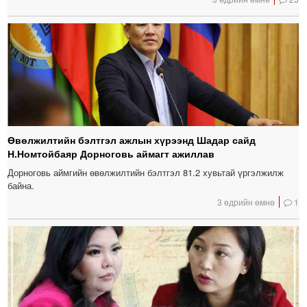
Өвөлжилтийн бэлтгэл ажлын хүрээнд Шадар сайд
Н.Номтойбаяр Дорноговь аймагт ажиллав
Дорноговь аймгийн өвөлжилтийн бэлтгэл 81.2 хувьтай үргэлжилж
байна.
3 өдрийн өмнө
1