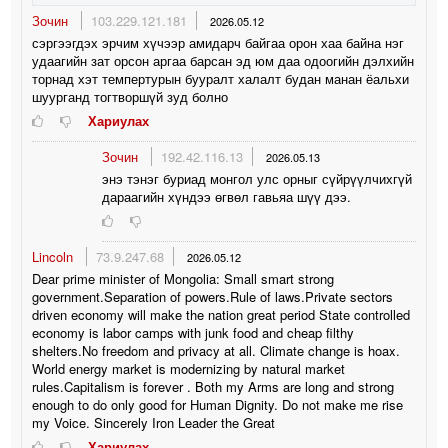
Зочин
103.229.121.181
2026.05.12
сэргээгдэх эрчим хүчээр амидарч байгаа орон хаа байна нэг
удаагийн зат орсон аргаа барсан эд юм даа одоогийн дэлхийн
торнад хэт темпертурын бууралт халалт будан манан ёальхи
шуурганд тогтворшүй зуд болно
Хариулах
Зочин
192.42.116.13
2026.05.13
энэ тэнэг буриад монгол улс орныг сүйрүүлчихгүй
дараагийн хүндээ өгвөл гавьяа шүү дээ.
Lincoln
73.9.247.68
2026.05.12
Dear prime minister of Mongolia: Small smart strong
government.Separation of powers.Rule of laws.Private sectors
driven economy will make the nation great period State controlled
economy is labor camps with junk food and cheap filthy
shelters.No freedom and privacy at all. Climate change is hoax.
World energy market is modernizing by natural market
rules.Capitalism is forever . Both my Arms are long and strong
enough to do only good for Human Dignity. Do not make me rise
my Voice. Sincerely Iron Leader the Great
Хариулах