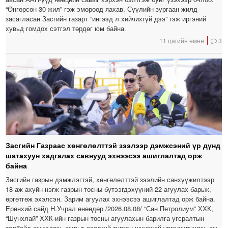
“Өнгөрсөн 30 жил” гэж эмороод яахав. Сүүлийн зургаан жилд
засагласан Засгийн газарт “ингээд л хийчихгүй дээ” гэж иргэний
хувьд гомдох сэтгэл төрдөг юм байна.
11 цагийн өмнө
3
Засгийн Газраас хөнгөлөлттэй зээлээр дэмжсэний үр дүнд
шатахуун хадгалах савнууд эхнээсээ ашиглалтад орж
байна
Засгийн газрын дэмжлэгтэй, хөнгөлөлттэй зээлийн санхүүжилтээр
18 аж ахуйн нэгж газрын тосны бүтээгдэхүүний 22 агуулах барьж,
өргөтгөж эхэлсэн. Зарим агуулах эхнээсээ ашиглалтад орж байна.
Ерөнхий сайд Н.Учрал өнөөдөр /2026.08.08/ “Сан Петролиум” ХХК,
“Шунхлай” ХХК-ийн газрын тосны агуулахын барилга угсралтын
талбайд ажиллаж, ажлыг саадгүй түргэн шуурхай үргэлжлүүлж, аж