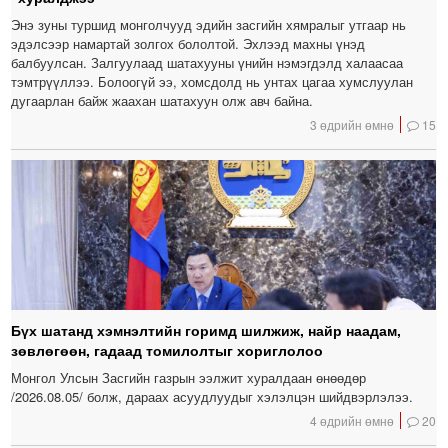
Энэ зуны туршид монголчууд эдийн засгийн хямралыг утгаар нь
эдэлсээр намартай золгох бололтой. Эхлээд махны үнэд
балбуулсан. Залгуулаад шатахууны үнийн нэмэгдэлд халаасаа
тэмтрүүллээ. Болоогүй ээ, хомсдолд нь унтах цагаа хумслуулан
дугаарлан байж жаахан шатахуун олж авч байна.
3 өдрийн өмнө
15
Бүх шатанд хэмнэлтийн горимд шилжиж, найр наадам,
зөвлөгөөн, гадаад томилолтыг хориглолоо
Монгол Улсын Засгийн газрын ээлжит хуралдаан өнөөдөр
/2026.08.05/ болж, дараах асуудлуудыг хэлэлцэн шийдвэрлэлээ.
4 өдрийн өмнө
20