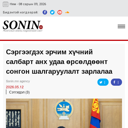
Ням - 08 сарын 09, 2026
Бидэнтэй нэгдээрэй:
Сэргээгдэх эрчим хүчний
Улс төр, эдийн засаг
салбарт анх удаа өрсөлдөөнт
Гэмт хэрэг
сонгон шалгаруулалт зарлалаа
Нийгэм, соёл
Sonin.mn agency
2026.05.12
Спорт
Сэтгэгдэл (3)
Easy news