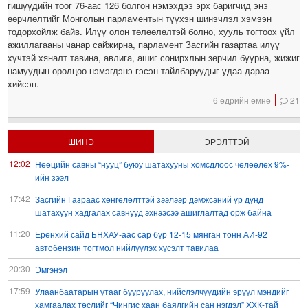
гишүүдийн тоог 76-аас 126 болгон нэмэхдээ эрх баригчид энэ
өөрчлөлтийг Монголын парламентын түүхэн шинэчлэл хэмээн
тодорхойлж байв. Илүү олон төлөөлөлтэй болно, хууль тогтоох үйл
ажиллагааны чанар сайжирна, парламент Засгийн газартаа илүү
хүчтэй хяналт тавина, авлига, ашиг сонирхлын зөрчил буурна, жижиг
намуудын оролцоо нэмэгдэнэ гэсэн тайлбаруудыг удаа дараа
хийсэн.
6 өдрийн өмнө
21
ШИНЭ
ЭРЭЛТТЭЙ
12:02
Нөөцийн савны “нууц” буюу шатахууны хомсдлоос чөлөөлөх 9%-
ийн зээл
17:42
Засгийн Газраас хөнгөлөлттэй зээлээр дэмжсэний үр дүнд
шатахуун хадгалах савнууд эхнээсээ ашиглалтад орж байна
11:20
Ерөнхий сайд БНХАУ-аас сар бүр 12-15 мянган тонн АИ-92
автобензин тогтмол нийлүүлэх хүсэлт тавилаа
20:30
Эмгэнэл
17:59
Улаанбаатарын утааг бууруулах, нийслэлчүүдийн эрүүл мэндийг
хамгаалах төслийг “Чингис хаан баялгийн сан нэгдэл” ХХК-тай