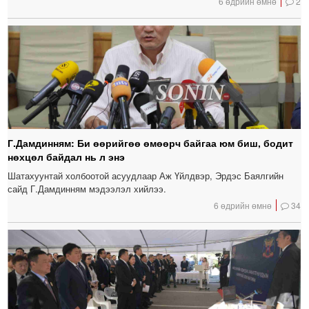
6 өдрийн өмнө
2
Г.Дамдинням: Би өөрийгөө өмөөрч байгаа юм биш, бодит
нөхцөл байдал нь л энэ
Шатахуунтай холбоотой асуудлаар Аж Үйлдвэр, Эрдэс Баялгийн
сайд Г.Дамдинням мэдээлэл хийлээ.
6 өдрийн өмнө
34