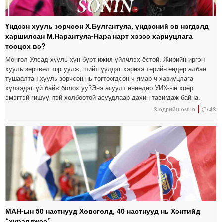
Үндсэн хууль зөрчсөн Х.Булгантуяа, үндэсний эв нэгдэлд
харшилсан М.Нарантуяа-Нара нарт хэзээ хариуцлага
тооцох вэ?
Монгол Улсад хууль хүн бүрт ижил үйлчлэх ёстой. Жирийн иргэн
хууль зөрчвөл торгуулж, шийтгүүлдэг хэрнээ төрийн өндөр албан
тушаалтан хууль зөрчсөн нь тогтоогдсон ч ямар ч хариуцлага
хүлээдэггүй байж болох уу?Энэ асуулт өнөөдөр УИХ-ын хоёр
эмэгтэй гишүүнтэй холбоотой асуудлаар дахин тавигдаж байна.
3 өдрийн өмнө
48
МАН-ын 50 настнууд Хөвсгөлд, 40 настнууд нь Хэнтийд
“хуралджээ”