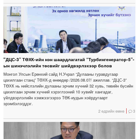
"ДЦС-3” ТӨХК-ийн нэн шаардлагатай “Турбингенератор-5”-
ын шинэчлэлийн төсвийг шийдвэрлэхээр болов
Монгол Улсын Ерөнхий сайд Н.Учрал “Дулааны гуравдугаар
цахилгаан станц” ТӨХК-д өнөөдөр /2026.08.07/ ажиллав. “ДЦС-3”
ТӨХК нь нийслэлийн дулааны эрчим хүчний 32 хувь, төвийн бүсийн
цахилгаан эрчим хүчний хэрэглээний 10 хувийг хангадаг,
үйлдвэрлэлийн хэмжээгээрээ ТӨК-иудын хоёрдугаарт
эрэмбэлэгддэг.
2 өдрийн өмнө
3