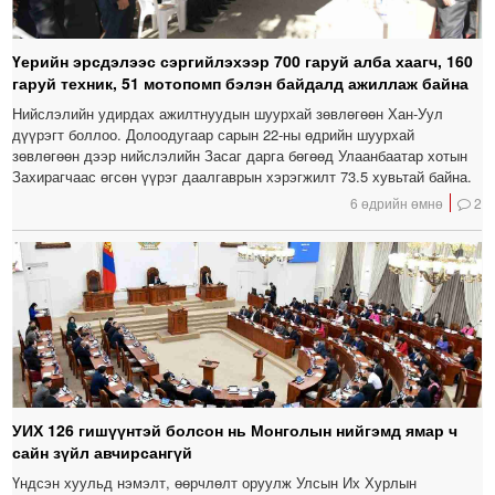
Үерийн эрсдэлээс сэргийлэхээр 700 гаруй алба хаагч, 160
гаруй техник, 51 мотопомп бэлэн байдалд ажиллаж байна
Нийслэлийн удирдах ажилтнуудын шуурхай зөвлөгөөн Хан-Уул
дүүрэгт боллоо. Долоодугаар сарын 22-ны өдрийн шуурхай
зөвлөгөөн дээр нийслэлийн Засаг дарга бөгөөд Улаанбаатар хотын
Захирагчаас өгсөн үүрэг даалгаврын хэрэгжилт 73.5 хувьтай байна.
6 өдрийн өмнө
2
УИХ 126 гишүүнтэй болсон нь Монголын нийгэмд ямар ч
сайн зүйл авчирсангүй
Үндсэн хуульд нэмэлт, өөрчлөлт оруулж Улсын Их Хурлын