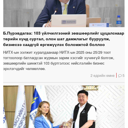
Б.Пүрэвдагва: 103 үйлчилгээний зөвшөөрлийг цуцалснаар
төрийн хүнд суртал, олон шат дамжлагыг бууруулж,
бизнесээ саадгүй өргөжүүлэх боломжтой боллоо
НИТХ-ын ээлжит хуралдаанаар НИТХ-ын 2025 оны 25/29 тоот
тогтоолоор батлагдсан журмын зарим хэсгийг хүчингүй болгож,
зөвшөөрлийн шинжтэй 103 бүртгэлээс нийслэлийн бизнес
эрхлэгчдийг чөлөөллөө.
2 өдрийн өмнө
5