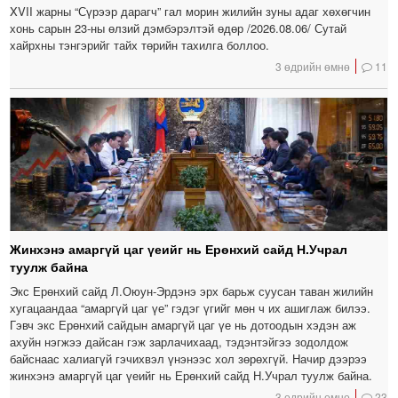
XVII жарны “Сүрээр дарагч” гал морин жилийн зуны адаг хөхөгчин
хонь сарын 23-ны өлзий дэмбэрэлтэй өдөр /2026.08.06/ Сутай
хайрхны тэнгэрийг тайх төрийн тахилга боллоо.
3 өдрийн өмнө
11
Жинхэнэ амаргүй цаг үеийг нь Ерөнхий сайд Н.Учрал
туулж байна
Экс Ерөнхий сайд Л.Оюун-Эрдэнэ эрх барьж суусан таван жилийн
хугацаандаа “амаргүй цаг үе” гэдэг үгийг мөн ч их ашиглаж билээ.
Гэвч экс Ерөнхий сайдын амаргүй цаг үе нь дотоодын хэдэн аж
ахуйн нэгжээ дайсан гэж зарлачихаад, тэдэнтэйгээ зодолдож
байснаас халиагүй гэчихвэл үнэнээс хол зөрөхгүй. Начир дээрээ
жинхэнэ амаргүй цаг үеийг нь Ерөнхий сайд Н.Учрал туулж байна.
3 өдрийн өмнө
23