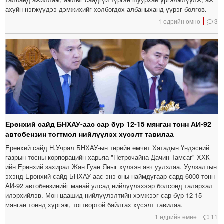
ахуйн нэгжүүдээ дэмжихийг холбогдох албаныханд үүрэг болгов.
1 өдрийн өмнө
3
Ерөнхий сайд БНХАУ-аас сар бүр 12-15 мянган тонн АИ-92
автобензин тогтмол нийлүүлэх хүсэлт тавилаа
Ерөнхий сайд Н.Учрал БНХАУ-ын төрийн өмчит Хятадын Үндэсний
газрын тосны корпорацийн харьяа "Петрочайна Дачин Тамсаг" ХХК-
ийн Ерөнхий захирал Жан Гуан Яныг хүлээн авч уулзлаа. Уулзалтын
эхэнд Ерөнхий сайд БНХАУ-аас энэ оны наймдугаар сард 6000 тонн
АИ-92 автобензинийг манай улсад нийлүүлэхээр болсонд талархал
илэрхийлэв. Мөн цаашид нийлүүлэлтийн хэмжээг сар бүр 12-15
мянган тоннд хүргэж, тогтвортой байлгах хүсэлт тавилаа.
1 өдрийн өмнө
11