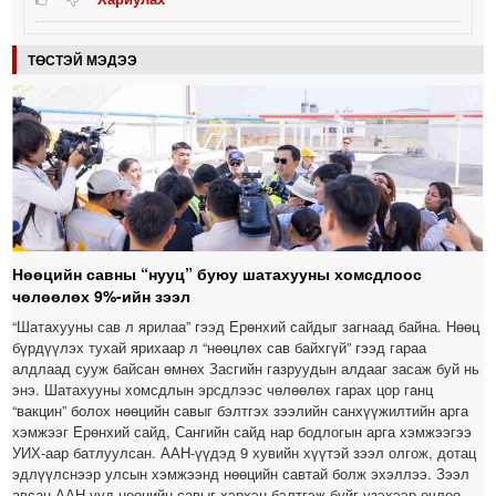
ТӨСТЭЙ МЭДЭЭ
Нөөцийн савны “нууц” буюу шатахууны хомсдлоос
чөлөөлөх 9%-ийн зээл
“Шатахууны сав л ярилаа” гээд Ерөнхий сайдыг загнаад байна. Нөөц
бүрдүүлэх тухай ярихаар л “нөөцлөх сав байхгүй” гээд гараа
алдлаад сууж байсан өмнөх Засгийн газруудын алдааг засаж буй нь
энэ. Шатахууны хомсдлын эрсдлээс чөлөөлөх гарах цор ганц
“вакцин” болох нөөцийн савыг бэлтгэх зээлийн санхүүжилтийн арга
хэмжээг Ерөнхий сайд, Сангийн сайд нар бодлогын арга хэмжээгээ
УИХ-аар батлуулсан. ААН-үүдэд 9 хувийн хүүтэй зээл олгож, дотац
эдлүүлснээр улсын хэмжээнд нөөцийн савтай болж эхэллээ. Зээл
авсан ААН-үүд нөөцийн савыг хэрхэн бэлтгэж буйг үзэхээр очлоо.