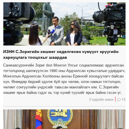
ИЗНН С.Зоригийн хөшөөг хөдөлгөсөн хүмүүст эрүүгийн
хариуцлага тооцохыг шаардав
Санжаасүрэнгийн Зориг бол Монгол Улсыг социализмаас ардчилсан
тогтолцоонд шилжүүлсэн 1990 оны Ардчилсан хувьсгалын удирдагч,
Монголын Ардчилсан Холбооны анхны Ерөнхий зохицуулагч байсан
хүн. Өнөөдөр бидний эдэлж буй эрх чөлөө, олон намын тогтолцоо,
чөлөөт сонгуулийн үндэсийг тавьсан манлайлагч юм. С.Зоригийн
хөшөөг ярьж байна гэдэг нь тэр хүний түүхийг ярьж байна гэсэн үг.
5 өдрийн өмнө
15