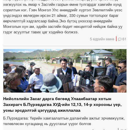
хөгжүүлэх нь ямар ч Засгийн газрын өмнө тулгардаг хамгийн хүнд
сорилтын нэг. Гэвч Монгол Улс өнөөдрийг хүртэл Зөвлөлтийн үеэс
үндсэндээ өвлөгдөн ирсэн 21 аймаг, 330 сумын тогтолцоог бараг
өөрчлөлтгүй хадгалсаар байна.Энэ бүтэц үнэхээр өнөөдрийн
Монголын хүн ам, эдийн засгийн бодит нөхцөлтэй нийцэж байна уу
гэдэг асуултыг тавих цаг хэдийнэ болжээ.
5 өдрийн өмнө
61
Нийслэлийн Засаг дарга бөгөөд Улаанбаатар хотын
Захирагч Б.Пүрэвдагва ХУД-ийн 12,13, 14-р хорооны үер,
усны эрсдэлтэй цэгүүдэд ажиллалаа
Б.Пүрэвдагва: Үерийн хамгаалалтын далангийн ажлыг эрчимжүүлж,
төлөвлөсөн хугацаанд нь дуусгахыг үүрэг болгов