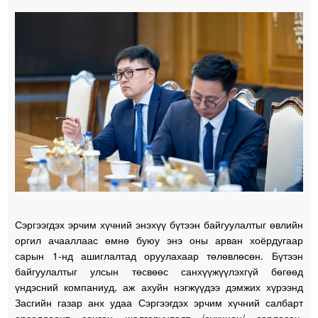
Сэргээгдэх эрчим хүчний энэхүү бүтээн байгуулалтыг өвлийн
оргил ачааллаас өмнө буюу энэ оны арван хоёрдугаар
сарын 1-нд ашиглалтад оруулахаар төлөвлөсөн. Бүтээн
байгуулалтыг улсын төсвөөс санхүүжүүлэхгүй бөгөөд
үндэсний компаниуд, аж ахуйн нэгжүүдээ дэмжих хүрээнд
Засгийн газар анх удаа Сэргээгдэх эрчим хүчний салбарт