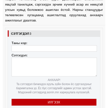
явцтай танилцаж, сэргээгдэх эрчим хүчний асар их нөөцтэй
улсын хувьд боломжоо ашиглах ёстой. Нарны станцуудыг
төлөвлөсөн хугацаанд ашиглалтад оруулахад анхаарч
ажиллахыг даалгав.
СЭТГЭГДЭЛ
3
Таны нэр:
Сэтгэгдэл:
АНХААР!
Та сэтгэгдэл бичихдээ хууль зүйн болон ёс суртахууныг
баримтална уу. Ёс бус сэтгэгдлийг админ устгах эрхтэй.
Мэдээний сэтгэгдэлд sonin.mn хариуцлага хүлээхгүй.
ИЛГЭЭХ