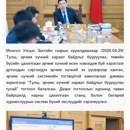
Монгол Улсын Засгийн газрын хуралдаанаар /2026.04.29/
Түлш, эрчим хүчний хараат байдлыг бууруулах, төвийн
бүсийн цахилгаан эрчим хүчний өсөн нэмэгдэж буй хэрэглээг
дотоодын сэргээгдэх эрчим хүчний эх үүсвэрээр хангах,
эрчим хүчний системийн тогтвортой ажиллагааг дэмжих
зорилгоор “Түлш, эрчим хүчний хараат байдлыг бууруулах
тухай" тогтоол баталсан. Дээрх тогтоолын хүрээнд таван
байршилд нарны цахилгаан станц болон батарей
хуримтлуурын систем бүхий төслүүдийг хэрэгжүүлнэ.