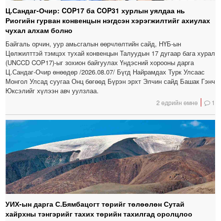
Ц.Сандаг-Очир: COP17 ба COP31 хурлын уялдаа нь
Риогийн гурван конвенцын нэгдсэн хэрэгжилтийг ахиулах
чухал алхам болно
Байгаль орчин, уур амьсгалын өөрчлөлтийн сайд, НҮБ-ын
Цөлжилттэй тэмцэх тухай конвенцын Талуудын 17 дугаар бага хурал
(UNCCD COP17)-ыг зохион байгуулах Үндэсний хорооны дарга
Ц.Сандаг-Очир өнөөдөр /2026.08.07/ Бүгд Найрамдах Турк Улсаас
Монгол Улсад суугаа Онц бөгөөд Бүрэн эрхт Элчин сайд Башак Гэнч
Юксэлийг хүлээн авч уулзлаа.
2 өдрийн өмнө
1
УИХ-ын дарга С.Бямбацогт төрийг төлөөлөн Сутай
хайрхны тэнгэрийг тахих төрийн тахилгад оролцлоо