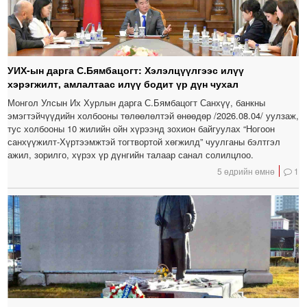
УИХ-ын дарга С.Бямбацогт: Хэлэлцүүлгээс илүү
хэрэгжилт, амлалтаас илүү бодит үр дүн чухал
Монгол Улсын Их Хурлын дарга С.Бямбацогт Санхүү, банкны
эмэгтэйчүүдийн холбооны төлөөлөлтэй өнөөдөр /2026.08.04/ уулзаж,
тус холбооны 10 жилийн ойн хүрээнд зохион байгуулах “Ногоон
санхүүжилт-Хүртээмжтэй тогтвортой хөгжилд” чуулганы бэлтгэл
ажил, зорилго, хүрэх үр дүнгийн талаар санал солилцлоо.
5 өдрийн өмнө
1