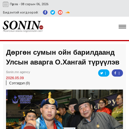
Пүрэв - 08 сарын 06, 2026
Бидэнтэй нэгдээрэй:
Дөргөн сумын ойн барилдаанд
Улс төр, эдийн засаг
Улсын аварга О.Хангай түрүүлэв
Гэмт хэрэг
Sonin.mn agency
Нийгэм, соёл
2026.05.09
Сэтгэгдэл (0)
Спорт
Easy news