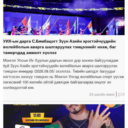
УИХ-ын дарга С.Бямбацогт Зүүн Азийн эрэгтэйчүүдийн
волейболын аварга шалгаруулах тэмцээнийг нээж, баг
тамирчдад амжилт хүслээ
Монгол Улсын Их Хурлын даргын ивээл дор зохион байгуулагдаж
буй Зүүн Азийн эрэгтэйчүүдийн волейболын аварга шалгаруулах
тэмцээн өнөөдөр /2026.08.05/ эхэллээ. Тивийн шилдэг багуудыг
нэгтгэсэн энэхүү тэмцээн нь Монгол Улсад волейболын спорт үүсэж
хөгжсөний 100 жилийн ойтой давхцаж байгаагаараа онцлог ач
холбогдолтой юм.
24 цагийн өмнө
0