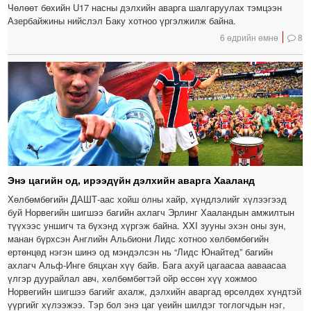
Чөлөөт бөхийн U17 насны дэлхийн аварга шалгаруулах тэмцээн
Азербайжины нийслэл Баку хотноо үргэлжилж байна.
6 өдрийн өмнө
8
Энэ цагийн од, ирээдүйн дэлхийн аварга Хааланд
Хөлбөмбөгийн ДАШТ-аас хойш олны хайр, хүндлэлийг хүлээгээд
буй Норвегийн шигшээ багийн ахлагч Эрлинг Хааландын амжилтын
түүхээс уншигч та бүхэнд хүргэж байна. XXI зууны эхэн оны зун,
манан бүрхсэн Английн Альбиони Лидс хотноо хөлбөмбөгийн
ертөнцөд нэгэн шинэ од мэндэлсэн нь “Лидс Юнайтед” багийн
ахлагч Альф-Инге бяцхан хүү байв. Бага ахуй цагаасаа ааваасаа
үлгэр дуурайлал авч, хөлбөмбөгтэй ойр өссөн хүү хожмоо
Норвегийн шигшээ багийг ахалж, дэлхийн аваргад өрсөлдөх хүндтэй
үүргийг хүлээжээ. Тэр бол энэ цаг үеийн шилдэг тоглогчдын нэг,