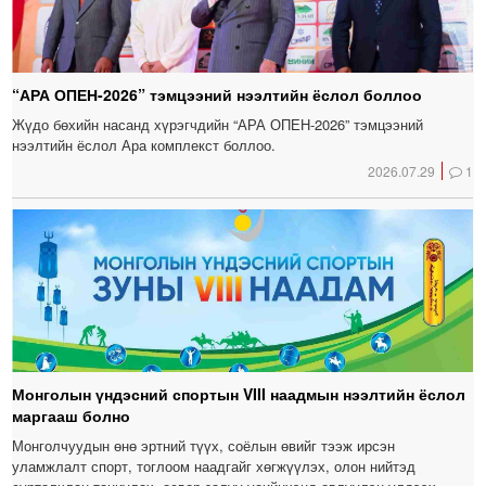
“АРА ОПЕН-2026” тэмцээний нээлтийн ёслол боллоо
Жүдо бөхийн насанд хүрэгчдийн “АРА ОПЕН-2026” тэмцээний
нээлтийн ёслол Ара комплекст боллоо.
2026.07.29
1
Монголын үндэсний спортын VIII наадмын нээлтийн ёслол
маргааш болно
Монголчуудын өнө эртний түүх, соёлын өвийг тээж ирсэн
уламжлалт спорт, тоглоом наадгайг хөгжүүлэх, олон нийтэд