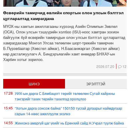
Өсвөрийн тамирчид өвлийн спортын олон улсын бэлтгэл
цугларалтад хамрагдана
МҮОХ-ны хамтын ажиллагааны хүрээнд Азийн Олимпын Зөвлөл
(OCA), Олон улсын тэшүүрийн холбоо (ISU)-ноос хамтран зохион
байгуулж буй өсвөрийн тамирчдын олон улсын бэлтгэл цугларалтад
хамрагдахаар Монгол Улсаа төлөөлөн шорт-трекийн тамирчин
Б.Пүрэвбаатар (Хөвсгөл аймаг), Н.Баасанжаргал (Хөвсгөл аймаг)
нар дасгалжуулагч А. Биндэръяагийн хамт өнөөдөр БНХАУ-ын
Харбин хотыг зорилоо.
2026.07.20
12
ШИНЭ
ЭРЭЛТТЭЙ
17:28
УИХ-ын дарга С.Бямбацогт төрийг төлөөлөн Сутай хайрхны
тэнгэрийг тахих төрийн тахилгад оролцлоо
15:45
“Хотын дарга сонсож байна” 150150 тусгай дугаарыг наймдугаар
сарын 14-нөөс ажиллуулж эхэлнэ
14:55
Жинхэнэ амаргүй цаг үеийг нь Ерөнхий сайд Н.Учрал туулж байна