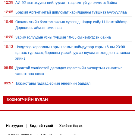
12:39
АИ-92 шатахууны нийлүүлэлт тасралтгүй үргэлжилж байна
12:05
Бразил Аргентинтай дипломат харилцааны түвшнээ буурууллаа
10:49
Өвөлжилтийн бэлтгэл ажлын хүрээнд Шадар сайд Н.Номтойбаяр
Дорноговь аймагт ажиллав
10:20
Зарим голуудын усны түвшин 10-65 см нэмэгдсэн байна
10:13
Нэгдүгээр хорооллын арын замыг наймдугаар сарын 6-ны 23:00
цагаас түр хааж, борооны ус зайлуулах шугамын хөндлөн сэтэлгээ
хийнэ
09:59
Дронтой холбоотой дагалдах хэрэгслийн экспортын хяналтыг
чангатгана гэжээ
09:57
Тажикстаны гадаад өрийн өнөөгийн байдал
09:50
БНХАУ АНУ-ын эсрэг авах арга хэмжээний жагсаалтаа гаргажээ
ЗОХИОГЧИЙН БУЛАН
09:22
Үндсэн хууль зөрчсөн Х.Булгантуяа, үндэсний эв нэгдэлд
харшилсан М.Нарантуяа-Нара нарт хэзээ хариуцлага тооцох вэ?
08:35
Ормузын хоолойн усан тээврийн зам шугамын талаар Иран
Омантай тохиролцоонд хүрчээ
Нүүр хуудас
Бидний тухай
Холбоо барих
08:26
Оюу толгойгоос “Рио Тинто” ашиг хүртэж эхэлсэн ч Монгол Улс өр