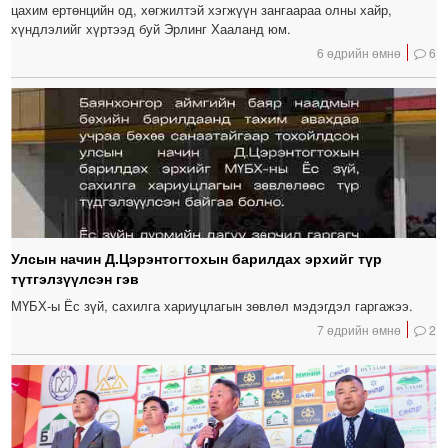
цахим ертөнцийн од, хөгжилтэй хэгжүүн зангаараа олны хайр,
хүндлэлийг хүртээд буй Эрлинг Хааланд юм.
6 өдрийн өмнө
6
Улсын начин Д.Цэрэнтогтохын барилдах эрхийг түр
түтгэлзүүлсэн гэв
МҮБХ-ы Ёс зүй, сахилга хариуцлагын зөвлөл мэдэгдэл гаргажээ.
7 өдрийн өмнө
2