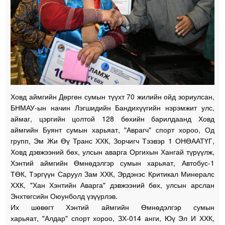
Ховд аймгийн Дөргөн сумын түүхт 70 жилийн ойд зориулсан,
БНМАУ-ын начин Лэгшидийн Бандихүүгийн нэрэмжит улс,
аймаг, цэргийн цолтой 128 бөхийн барилдаанд Ховд
аймгийн Буянт сумын харьяат, "Аврагч" спорт хороо, Од
групп, Эм Жи Өү Транс ХХК, Зорчигч Тээвэр 1 ОНӨААТҮГ,
Ховд дэвжээний бөх, улсын аварга Оргихын Хангай түрүүлж,
Хэнтий аймгийн Өмнөдэлгэр сумын харьяат, Автобус-1
ТӨК, Тэргүүн Саруул Зам ХХК, Эрдэнэс Критикал Минералс
ХХК, "Хан Хэнтийн Аварга" дэвжээний бөх, улсын арслан
Энхтөгсийн Оюунболд үзүүрлэв.
Их шөвөгт Хэнтий аймгийн Өмнөдэлгэр сумын
харьяат, "Алдар" спорт хороо, ЗХ-014 анги, Юү Эл И ХХК,