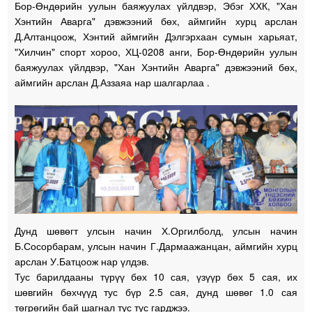
Бор-Өндөрийн уулын баяжуулах үйлдвэр, Эбэг ХХК, "Хан
Хэнтийн Аварга" дэвжээний бөх, аймгийн хурц арслан
Д.Алтанцоож, Хэнтий аймгийн Дэлгэрхаан сумын харьяат,
"Хилчин" спорт хороо, ХЦ-0208 анги, Бор-Өндөрийн уулын
баяжуулах үйлдвэр, "Хан Хэнтийн Аварга" дэвжээний бөх,
аймгийн арслан Д.Аззаяа нар шалгарлаа .
Дунд шөвөгт улсын начин Х.Оргилболд, улсын начин
Б.Сосорбарам, улсын начин Г.Дармаажанцан, аймгийн хурц
арслан У.Батцоож нар үлдэв.
Тус барилдааны түрүү бөх 10 сая, үзүүр бөх 5 сая, их
шөвгийн бөхчүүд тус бүр 2.5 сая, дунд шөвөг 1.0 сая
төгрөгийн бай шагнал тус тус гарджээ.