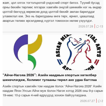
жаяг, цол олгох тогтолцоотой үндэсний спорт билээ. Түүний бусад
орны бөхийн төрлөөс ялгарах хамгийн онцгой шинжийн нэг нь өндөр
цолтой бөхчүүд өөрөөсөө доод цолтой бөхийг амлан барилддаг
уламжлал юм. Энэ нь барилдааны өнгө төрх, өрнөл, цаашлаад
аваргын төлөөх өрсөлдөөнд хүртэл томоохон нөлөө үзүүлдэг.
2026.07.28
13
“Айчи-Нагояа 2026”: Азийн наадмын спортын хөтөлбөр
шинэчлэгдэж, Холимог тулааны төрөл анх удаа багтлаа
Азийн спортын хамгийн том наадам болох “Айчи-Нагояа 2026” Азийн
наадам Япон Улсын Айчи муж болон Нагоя хотод 2026 оны 9-р сарын
19-нөөс 10-р сарын 4-ний өдрүүдэд зохион байгуулагдана.
2026.07.27
2