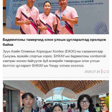
Бадминтоны тамирчид олон улсын цугларалтад оролцож
байна
Зүүн Азийн Олимпын Хороодын Холбоо (EAOC)-ны санаачилгаар
Сычуань мужийн спортын хороо, БНХАУ-ын бадминтоны холбоотой
хамтран зохион байгуулж буй өсвөрийн тамирчдын олон улсын
бэлтгэл цугларалт БНХАУ-ын Чэндү хотноо эхэллээ.
2026.07.20
2