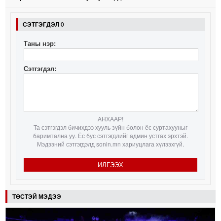
СЭТГЭГДЭЛ
0
Таны нэр:
Сэтгэгдэл:
АНХААР!
Та сэтгэгдэл бичихдээ хууль зүйн болон ёс суртахууныг
баримтална уу. Ёс бус сэтгэгдлийг админ устгах эрхтэй.
Мэдээний сэтгэгдэлд sonin.mn хариуцлага хүлээхгүй.
ИЛГЭЭХ
ТӨСТЭЙ МЭДЭЭ