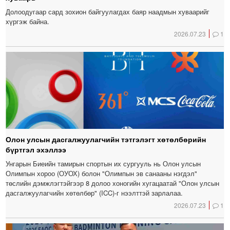
Долоодугаар сард зохион байгуулагдах баяр наадмын хуваарийг
хүргэж байна.
2026.07.23
1
Олон улсын дасгалжуулагчийн тэтгэлэгт хөтөлбөрийн
бүртгэл эхэллээ
Унгарын Биеийн тамирын спортын их сургууль нь Олон улсын
Олимпын хороо (ОУОХ) болон "Олимпын эв санааны нэгдэл"
төслийн дэмжлэгтэйгээр 8 долоо хоногийн хугацаатай "Олон улсын
дасгалжуулагчийн хөтөлбөр" (ICC)-г нээлттэй зарлалаа.
2026.07.23
1