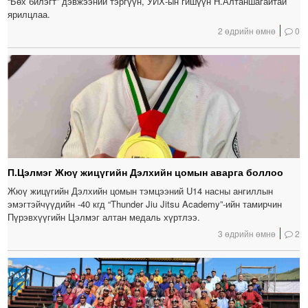
“Бөх билэгт” дэвжээний тэргүүн, УИХ-ын гишүүн Н.Алтаншагайтай
ярилцлаа.
2 өдрийн өмнө
0
П.Цэлмэг Жюү жицүгийн Дэлхийн цомын аварга боллоо
Жюү жицүгийн Дэлхийн цомын тэмцээний U14 насны ангиллын
эмэгтэйчүүдийн -40 кгд “Thunder Jiu Jitsu Academy”-ийн тамирчин
Пүрэвхүүгийн Цэлмэг алтан медаль хүртлээ.
3 өдрийн өмнө
2