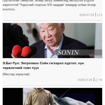
сурталчлан таниулах, өсвөр залуу үеийнхэнд өвлүүлэн үлдээх
зорилготой “Үндэсний спортын VIII наадам” өнөөдөр албан ёсоор
эхэллээ.
2026.07.29
3
Э.Бат-Үүл: Энтропиос Соён гэгээрэл хүртэл: хүн
төрөлхтний товч түүх
(Мессид зориулав)
2026.07.28
18