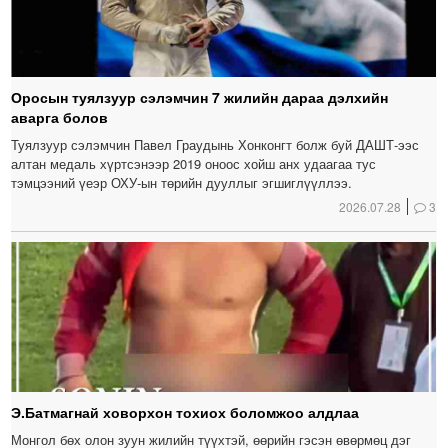
Оросын туялзуур сэлэмчин 7 жилийн дараа дэлхийн
аварга болов
Туялзуур сэлэмчин Павел Граудынь Хонконгт болж буй ДАШТ-ээс
алтан медаль хүртсэнээр 2019 оноос хойш анх удаагаа тус
тэмцээний үеэр ОХУ-ын төрийн дууллыг эгшиглүүллээ.
2026.07.28
3
Э.Батмагнай ховорхон тохиох боломжоо алдлаа
Монгол бөх олон зуун жилийн түүхтэй, өөрийн гэсэн өвөрмөц дэг