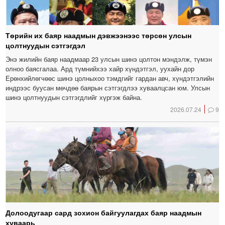
Төрийн их баяр наадмын дэвжээнээс төрсөн улсын
цолтнуудын сэтгэгдэл
Энэ жилийн баяр наадмаар 23 улсын шинэ цолтон мэндэлж, түмэн
олноо баясгалаа. Ард түмнийхээ хайр хүндэтгэл, уухайн дор
Ерөнхийлөгчөөс шинэ цолныхоо тэмдгийг гардан авч, хүндэтгэлийн
индрээс буусан мөчдөө баярын сэтгэгдлээ хуваалцсан юм. Улсын
шинэ цолтнуудын сэтгэгдлийг хүргэж байна.
2026.07.24
9
Долоодугаар сард зохион байгуулагдах баяр наадмын
хуваарь