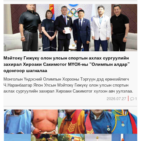
Мэйтокү Гижүкү олон улсын спортын ахлах сургуулийн
захирал Хироаки Сакимотог МҮОХ-ны “Олимпын алдар”
одонгоор шагналаа
Монголын Үндэсний Олимпын Хорооны Тэргүүн дэд ерөнхийлөгч
Ч.Наранбаатар Япон Улсын Мэйтокү Гижүкү олон улсын спортын
ахлах сургуулийн захирал Хироаки Сакимотог хүлээн авч уулзлаа.
2026.07.27
1