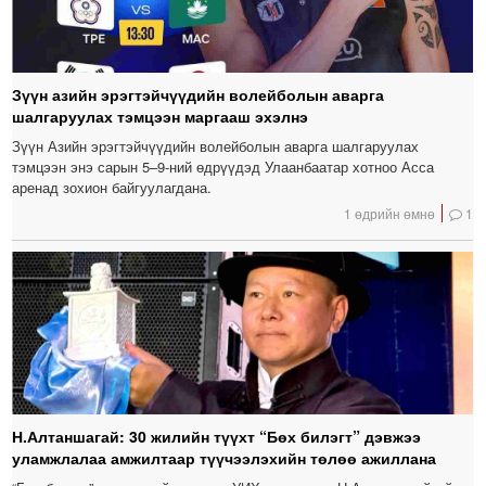
Зүүн азийн эрэгтэйчүүдийн волейболын аварга
шалгаруулах тэмцээн маргааш эхэлнэ
Зүүн Азийн эрэгтэйчүүдийн волейболын аварга шалгаруулах
тэмцээн энэ сарын 5–9-ний өдрүүдэд Улаанбаатар хотноо Асса
аренад зохион байгуулагдана.
1 өдрийн өмнө
1
Н.Алтаншагай: 30 жилийн түүхт “Бөх билэгт” дэвжээ
уламжлалаа амжилтаар түүчээлэхийн төлөө ажиллана