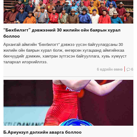
“Бөхбилэгт” дэвжээний 30 жилийн ойн баярын хурал
боллоо
Архангай аймгийн “Бөхбилэгт” дэвжээ үүсэн байгуулагдсаны 30
жилийн ойн баярын хурал болж, өнгөрсөн хугацаанд аймгийнхаа
бөхчүүдийг дэмжин, хамтран зүтгэсэн байгууллага, хувь хүмүүст
талархал илэрхийллээ.
6 өдрийн өмнө
6
Б.Ариунзул дэлхийн аварга боллоо