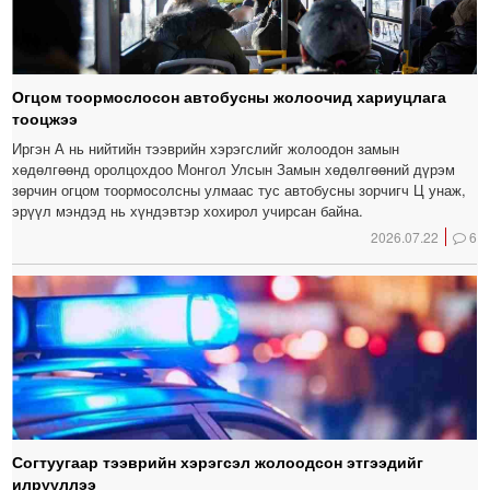
Огцом тоормослосон автобусны жолоочид хариуцлага
тооцжээ
Иргэн А нь нийтийн тээврийн хэрэгслийг жолоодон замын
хөдөлгөөнд оролцохдоо Монгол Улсын Замын хөдөлгөөний дүрэм
зөрчин огцом тоормосолсны улмаас тус автобусны зорчигч Ц унаж,
эрүүл мэндэд нь хүндэвтэр хохирол учирсан байна.
2026.07.22
6
Согтуугаар тээврийн хэрэгсэл жолоодсон этгээдийг
илрүүллээ