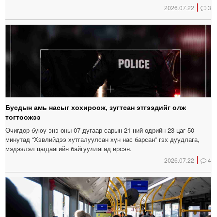
2026.07.22
3
Бусдын амь насыг хохироож, зугтсан этгээдийг олж
тогтоожээ
Өчигдөр буюу энэ оны 07 дугаар сарын 21-ний өдрийн 23 цаг 50
минутад “Хэвлийдээ хутгалуулсан хүн нас барсан” гэх дуудлага,
мэдээлэл цагдаагийн байгууллагад ирсэн.
2026.07.22
4