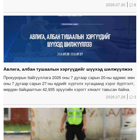
2026.07.30
6
Авлига, албан тушаалын хэргүүдийг шүүхэд шилжүүлжээ
Прокурорын байгууллага 2026 оны 7 дугаар сарын 20-ны өдрөөс мөн
оны 7 дугаар сарын 27-ны өдрийг хүртэлх хугацаанд хэрэг бүртгэлт,
мөрдөн байцаалтын 42,935 эрүүгийн хэрэгт хяналт тавьсан байна.
2026.07.28
3