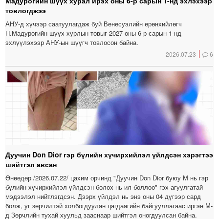
Мадурогийн шүүх хурал ирэх оны 6-р сарын 1-нд эхлэхээр
товлогджээ
АНУ-д хүчээр саатуулагдаж буй Венесуэлийн ерөнхийлөгч
Н.Мадурогийн шүүх хурлын товыг 2027 оны 6-р сарын 1-нд
эхлүүлэхээр АНУ-ын шүүгч товлосон байна.
2026.07.23
6
Дуучин Don Dior гэр бүлийн хүчирхийлэл үйлдсэн хэрэгтээ
шийтгэл авсан
Өнөөдөр /2026.07.22/ цахим орчинд "Дуучин Don Dior буюу М нь гэр
бүлийн хүчирхийлэл үйлдсэн болох нь ил боллоо" гэх агуулгатай
мэдээлэл нийтлэгдсэн. Дээрх үйлдэл нь энэ оны 04 дүгээр сард
болж, уг зөрчилтэй холбогдуулан цагдаагийн байгууллагаас иргэн М-
д Зөрчлийн тухай хуульд зааснаар шийтгэл оногдуулсан байна.