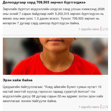
Долоодугаар сард 709,503 зөрчил бүртгэгджээ
Зөрчлийн бүртгэл мэдээллийн нэгдсэн санд улсын хэмжээнд 2026
оны эхний 7 сарын байдлаар нийт 5,202,315 зөрчил бүртгэгдсэн нь
өмнөх оны мөн үеэс 1.3 дахин өсжээ. Үүнээс 709,503 зөрчил нь
өнгөрсөн 7 дугаар сард шинээр бүртгэгдсэн байна.
1 өдрийн өмнө
0
Эрэн хайж байна
Цагдаагийн байгууллагаас "Ховд аймгийн Буянт сумын нутагт 10
настай эмэгтэй хүүхэд гэрээсээ гараад сураггүй болсон" гэх
мэдээллийн дагуу 08 дугаар сарын 02-ны өдрөөс эхлэн эрэн хайх
ажиллагааг зохион байгуулж байна.
1 өдрийн өмнө
5