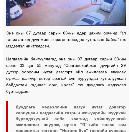
Энэ оны 07 дугаар сарын 03-ны өдөр цахим орчинд “Үл
таних этгээд дүүг минь зөрж өнгөрөхдөө хутгалсан байна” гэх
мэдээлэл нийтлэгдсэн.
Цагдаагийн байгууллагад энэ оны 07 дугаар сарын 03-ны
шөнө 03 цаг 55 минутад “Сонгинохайрхан дүүргийн 29
дүгээр хорооны нутаг дэвсгэрт үйл ажиллагаа явуулах
сүлжээ дэлгүүр дотор эрэгтэй хүн нуруундаа хутгалуулсан
байдалтай гаднаас орж, ирлээ” гэх дуудлага мэдээлэл
бүртгэгдсэн.
Дуудлага мэдээллийн дагуу нутаг дэвсгэр
хариуцсан цагдаагийн газрын жижүүрийн шуурхай
бүрэлдэхүүний алба хаагчид хойшлуулшгүй
ажиллагааг явуулж, иргэн “Я”-гийн явсан зам
маршрутыг тогтоон, "Ногоон бүс" төслийн хүрээнд