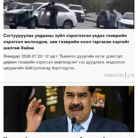
Согтууруулах ундааны зүйл хэрэглэсэн үедээ тээврийн
хэрэгсэл жолоодож, зам тээврийн осол гаргасан хэргийг
шалгаж байна
Өнөөдөр /2026.07.23/ 12 цагт "Баянгол дүүргийн нутаг дэвсгэрт
дөрвөн тээврийн хэрэгсэл мөргөлдсөн" гэх дуудлага, мэдээлэл
цагдаагийн байгууллагад бүртгэгдсэн.
2026.07.23
5