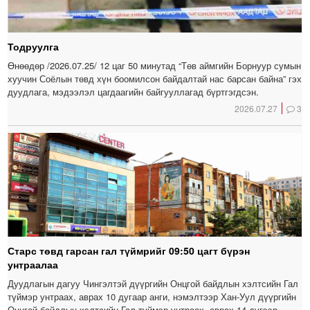
Тодруулга
Өнөөдөр /2026.07.25/ 12 цаг 50 минутад “Төв аймгийн Борнуур сумын
хуучин Соёлын төвд хүн боомилсон байдалтай нас барсан байна” гэх
дуудлага, мэдээлэл цагдаагийн байгууллагад бүртгэгдсэн.
2026.07.27
3
Старс төвд гарсан гал түймрийг 09:50 цагт бүрэн
унтраалаа
Дуудлагын дагуу Чингэлтэй дүүргийн Онцгой байдлын хэлтсийн Гал
түймэр унтраах, аврах 10 дугаар анги, нэмэлтээр Хан-Уул дүүргийн
Онцгой байдлын хэлтсийн Гал түймэр унтраах, аврах 14 дүгээр