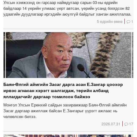
Улсын хэмжээнд он гарсаар наймдугаар сарын 03-ны өдрийн
байдлаар 14 үерийн улмаас үерт автсан, үерийн усанд боогдсон 82
удаагийн дуудлагаар иргэдийн аюулгүй байдлыг ханган ажиллалаа.
5 өдрийн өмнө
1
Баян-Өлгий аймгийн Засаг дарга асан Е.Зангар цоохор
ирвэс агнасан хэрэгт шалгагдаж, төрийн албанд
яллагдагчийг даргаар томилсон байжээ
Монгол Улсын Ерөнхий сайдын захирамжаар Баян-Өлгий аймгийн
Засаг даргаар ажиллаж байсан Е.Зангарыг үүрэгт ажлаас нь
чөлөөлсөн билээ.
2026.07.31
17