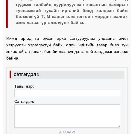
гудамж талбайд суурилуулсан хяналтын камерын
тусламжтай тухайн иргэний биед халдсан байж
болзошгүй Т, М нарыг олж тогтоон мөрдөн шалгах
ажиллагааг үргэлжлүүлж байна.
Иймд иргэд та бүхэн архи согтууруулах ундааны зүйл
хэтрүүлэн хэрэглэхгүй байх, олон нийтийн газар биеэ зүй
зохистой авч явах, бие биедээ хүндэтгэлтэй хандахыг зөвлөж
байна.
СЭТГЭГДЭЛ
3
Таны нэр:
Сэтгэгдэл:
АНХААР!