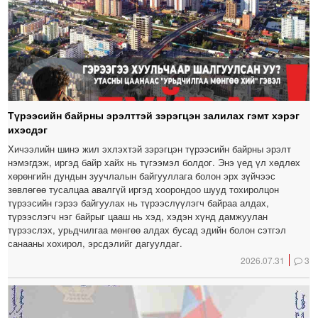
Түрээсийн байрны эрэлттэй зэрэгцэн залилах гэмт хэрэг
ихэсдэг
Хичээлийн шинэ жил эхлэхтэй зэрэгцэн түрээсийн байрны эрэлт
нэмэгдэж, иргэд байр хайх нь түгээмэл болдог. Энэ үед үл хөдлөх
хөрөнгийн дундын зуучлалын байгууллага болон эрх зүйчээс
зөвлөгөө тусалцаа авалгүй иргэд хоорондоо шууд тохиролцон
түрээсийн гэрээ байгуулах нь түрээслүүлэгч байраа алдах,
түрээслэгч нэг байрыг цааш нь хэд, хэдэн хүнд дамжуулан
түрээслэх, урьдчилгаа мөнгөө алдах бусад эдийн болон сэтгэл
санааны хохирол, эрсдэлийг дагуулдаг.
2026.07.31
3