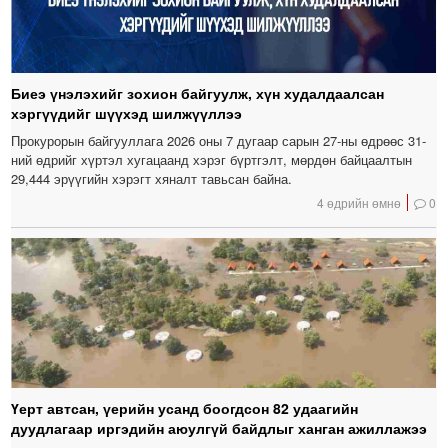
Биеэ үнэлэхийг зохион байгуулж, хүн худалдаалсан
хэргүүдийг шүүхэд шилжүүллээ
Прокурорын байгууллага 2026 оны 7 дугаар сарын 27-ны өдрөөс 31-
ний өдрийг хүртэл хугацаанд хэрэг бүртгэлт, мөрдөн байцаалтын
29,444 эрүүгийн хэрэгт хяналт тавьсан байна.
4 өдрийн өмнө
0
Үерт автсан, үерийн усанд боогдсон 82 удаагийн
дуудлагаар иргэдийн аюулгүй байдлыг ханган ажиллажээ