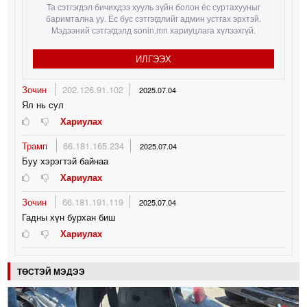
Та сэтгэгдэл бичихдээ хууль зүйн болон ёс суртахууныг
баримтална уу. Ёс бус сэтгэгдлийг админ устгах эрхтэй.
Мэдээний сэтгэгдэлд sonin.mn хариуцлага хүлээхгүй.
ИЛГЭЭХ
Зочин
202.126.91.102
2025.07.04
Ял нь сул
Хариулах
Трамп
66.181.165.234
2025.07.04
Буу хэрэгтэй байнаа
Хариулах
Зочин
66.181.191.119
2025.07.04
Гадны хүн бурхан биш
Хариулах
ТӨСТЭЙ МЭДЭЭ