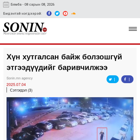
Бямба - 08 сарын 08, 2026
Бидэнтэй нэгдээрэй:
Хүн хутгалсан байж болзошгүй
Улс төр, эдийн засаг
этгээдүүдийг баривчилжээ
Гэмт хэрэг
Sonin.mn agency
Нийгэм, соёл
2025.07.04
Сэтгэгдэл (3)
Спорт
Easy news