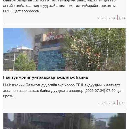
ангийн алба хаагчид шуурхай ажиллаж, гал түймрийн тархалтыг
08:35 цагт зогсоосон.
2026.07.24
4
Гал түймрийг унтраахаар ажиллаж байна
Нийслэлийн Баянгол дүүргийн 2-р хороо ТБД андуудын 5 давхарт
хоолны газар шатаж байна дуудлага өнөөдөр (2026.07.24) 07:59 цагт
ирсэн.
2026.07.24
2