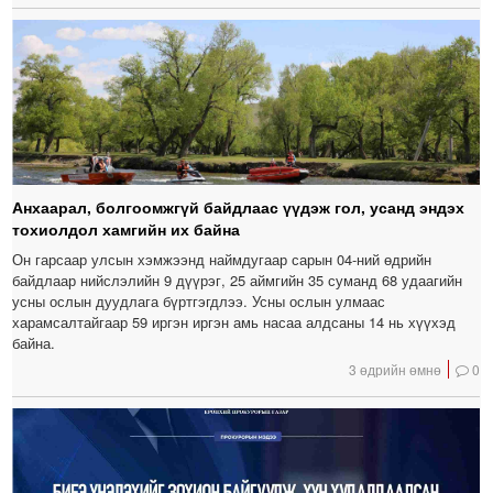
Анхаарал, болгоомжгүй байдлаас үүдэж гол, усанд эндэх
тохиолдол хамгийн их байна
Он гарсаар улсын хэмжээнд наймдугаар сарын 04-ний өдрийн
байдлаар нийслэлийн 9 дүүрэг, 25 аймгийн 35 суманд 68 удаагийн
усны ослын дуудлага бүртгэгдлээ. Усны ослын улмаас
харамсалтайгаар 59 иргэн иргэн амь насаа алдсаны 14 нь хүүхэд
байна.
3 өдрийн өмнө
0