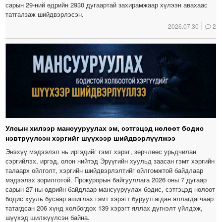
сарын 29-ний өдрийн 2930 дугаартай захирамжаар хүлээн авахаас
татгалзаж шийдвэрлэсэн.
2026.07.30
2
Улсын хилээр мансууруулах эм, сэтгэцэд нөлөөт бодис
нэвтрүүлсэн хэргийг шүүхээр шийдвэрлүүлжээ
Энэхүү мэдээлэл нь иргэдийг гэмт хэрэг, зөрчлөөс урьдчилан
сэргийлэх, иргэд, олон нийтэд Эрүүгийн хуульд заасан гэмт хэргийн
талаарх ойлголт, хэргийн шийдвэрлэлтийг ойлгомжтой байдлаар
мэдээлэх зорилготой. Прокурорын байгууллага 2026 оны 7 дугаар
сарын 27-ны өдрийн байдлаар мансууруулах бодис, сэтгэцэд нөлөөт
бодис хууль бусаар ашиглах гэмт хэрэгт буруутгагдан яллагдагчаар
татагдсан 206 хүнд холбогдох 139 хэрэгт яллах дүгнэлт үйлдэж,
шүүхэд шилжүүлсэн байна.