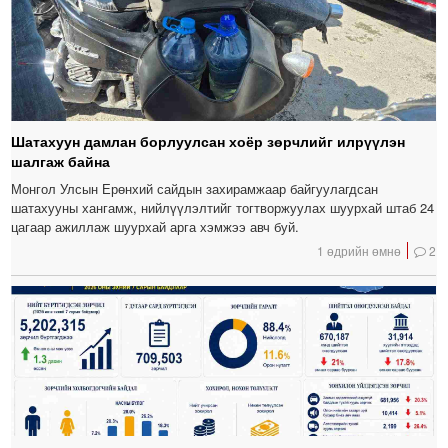
Шатахуун дамлан борлуулсан хоёр зөрчлийг илрүүлэн
шалгаж байна
Монгол Улсын Ерөнхий сайдын захирамжаар байгуулагдсан
шатахууны хангамж, нийлүүлэлтийг тогтворжуулах шуурхай штаб 24
цагаар ажиллаж шуурхай арга хэмжээ авч буй.
1 өдрийн өмнө
2