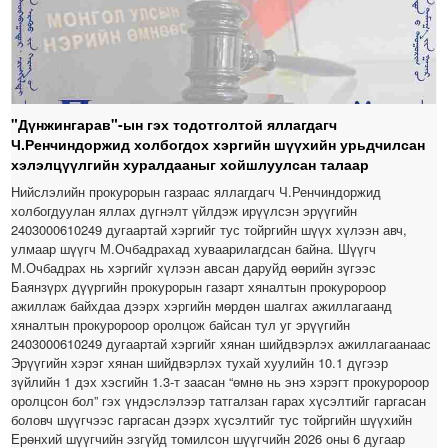
"Дүнжингарав"-ын гэх тодотголтой яллагдагч
Ч.Ренчиндоржид холбогдох хэргийн шүүхийн урьдчилсан
хэлэлцүүлгийн хуралдааныг хойшлуулсан талаар
Нийслэлийн прокурорын газраас яллагдагч Ч.Ренчиндоржид
холбогдуулан яллах дүгнэлт үйлдэж ирүүлсэн эрүүгийн
2403000610249 дугаартай хэргийг тус тойргийн шүүх хүлээн авч,
улмаар шүүгч М.Очбадрахад хуваарилагдсан байна. Шүүгч
М.Очбадрах нь хэргийг хүлээн авсан даруйд өөрийн зүгээс
Баянзүрх дүүргийн прокурорын газарт хяналтын прокуророор
ажиллаж байхдаа дээрх хэргийн мөрдөн шалгах ажиллагаанд
хяналтын прокуророор оролцож байсан тул уг эрүүгийн
2403000610249 дугаартай хэргийг хянан шийдвэрлэх ажиллагаанаас
Эрүүгийн хэрэг хянан шийдвэрлэх тухай хуулийн 10.1 дүгээр
зүйлийн 1 дэх хэсгийн 1.3-т заасан “өмнө нь энэ хэрэгт прокуророор
оролцсон бол” гэх үндэслэлээр татгалзан гарах хүсэлтийг гаргасан
боловч шүүгчээс гаргасан дээрх хүсэлтийг тус тойргийн шүүхийн
Ерөнхий шүүгчийн эзгүйд томилсон шүүгчийн 2026 оны 6 дугаар