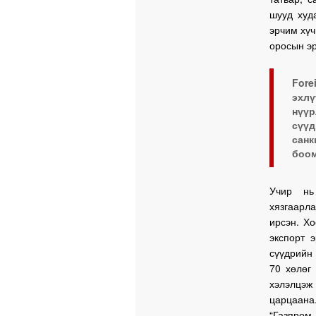
шууд худ
эрчим хүч
оросын э
Fore
эхлү
нүүр
сүүд
санк
боом
Учир нь
хязгаарл
ирсэн. Х
экспорт 
сүүдрийн
70 хөлөг
хэлэлцэж
царцаана
“Газпром