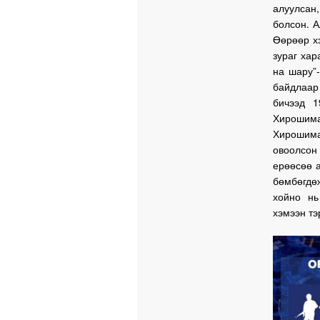
алуулсан
болсон. А
Өөрөөр хэ
зураг хар
на шару”
байдлаар
бичээд 
Хирошим
Хирошим
овоолсон 
ерөөсөө а
бөмбөгдө
хойно нь
хэмээн тэ