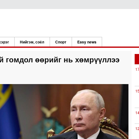
хэрэг
Нийгэм, соёл
Спорт
Easy news
ий гомдол өөрийг нь хөмрүүллээ
1
1
1
1