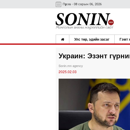
Пүрэв - 08 сарын 06, 2026
Улс төр, эдийн засаг
Гэмт 
Украин: Эзэнт гүрн
Sonin.mn agency
2025.02.03