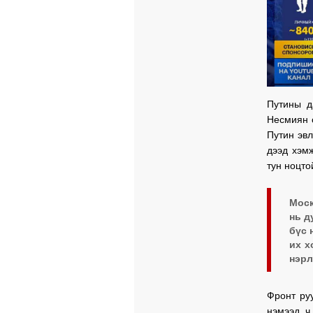
Путины д
Несмиян 
Путин эвл
дээд хэм
тун ноцто
Моск
нь д
бүс 
их х
нэрл
Фронт ру
нэмээд ч