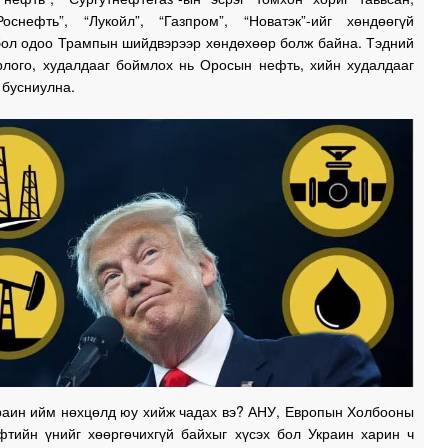
Роснефть”, “Лукойл”, “Газпром”, “Новатэк”-ийг хөндөөгүй
бол одоо Трампын шийдвэрээр хөндөхөөр болж байна. Тэдний
рлого, худалдааг боймлох нь Оросын нефть, хийн худалдааг
 бусниулна.
раин ийм нөхцөлд юу хийж чадах вэ? АНУ, Европын Холбооны
ефтийн үнийг хөөргөчихгүй байхыг хүсэх бол Украин харин ч