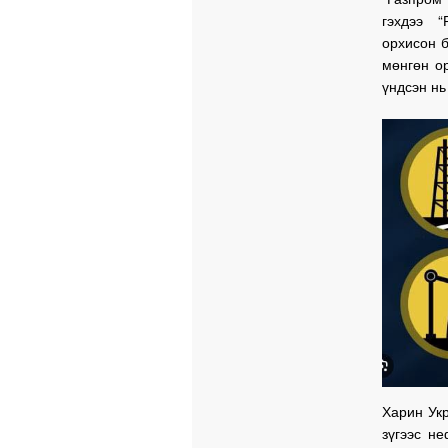
гэхдээ “
орхисон 
мөнгөн о
үндсэн нь
Харин Ук
зүгээс н