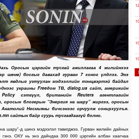
1
1
1
1
дахь Оросын цэргийн тусгай ажиллагаа 4 жилийнхээ
дөр шөнө) босгыг давахад гурван 7 хоног үлдлээ. Энэ
элт явдлыг угтуулан мэдээллийн тэнцвэртэй байдал
0
үднээс украины Freeдом ТВ, dialog.ua сайт, америкийн
 Policy сэтгүүл, британийн Reuters агентлагийн
л, оросын блогерын “Энергия на шару” жиргээ, оросын
0
 Анатолий Несмияны бичсэнээс орчуулж сонирхуулъя.
n.mn сайтын байр суурь тусгагдаагүй болно.
0
 на шару”-д шинэ мэдээлэл тавигджээ. Гурван жилийн дайных
н гэнэ. ОХУ нь энэ дайндаа 300 000 цэргийн албан хаагчаа