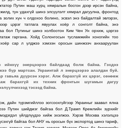
иктатор Путин маш хурц хямралын босгон дээр ирсэн байна,
 жилд, тун удахгүй шинэ элсүүлэлт хямрал дагуулна, фронтод
 золих хүн ч олдохоо болино, эсвэл энэ байдалтай эвлэрэх,
чээр цэрэг татлага явуулах хоёр л сонголт байна, энэ
аа бол Путиныг шинэ холбоотон Ким Чен Ун орхиж, цэргээ
татаж гаргана. Хойд Солонгосын тусламжийн хоногийн тоо
 хоёр сар л үлджээ хэмээн оросын шинжээч анхааруулан
с ийнхүү энерцээрээ байлдаад болж байна. Гэхдээ
кээ бүр мартсан. Украинтай л энерцээрээ алалдан буй.
р гавьяа дүүрсэн хэрэг. Алж барахгүй их цэрэг, сөнөөж
ааж барахгүй их техник фронтын шугамын дагуу
элүүлчихээд тэсээд байна.
ож, дайн түрэмгийллээ зогсоохгүйгээр Украиныг заавал ялна
эрээ Путин шийдмэг байгаа бол Д.Трамп Кремлийн зүрхийг
 мэдэгдэл үйлдлүүдээ хийж эхэлжээ. Хэрэв Москва хэлэлцээ
үсэхгүй байгаа бол АНУ нь оросын бүх экспортод шинэ тариф,
санкц тавина гэж Трамп зарлав. Мэдээж Орос ба Америкийн