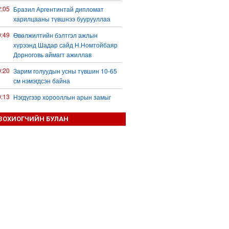
2:05
Бразил Аргентинтай дипломат
харилцааны түвшнээ буурууллаа
0:49
Өвөлжилтийн бэлтгэл ажлын
хүрээнд Шадар сайд Н.Номтойбаяр
Дорноговь аймагт ажиллав
0:20
Зарим голуудын усны түвшин 10-65
см нэмэгдсэн байна
0:13
Нэгдүгээр хорооллын арын замыг
наймдугаар сарын 6-ны 23:00 цагаас
түр хааж, борооны ус зайлуулах
ЗОХИОГЧИЙН БУЛАН
шугамын хөндлөн сэтэлгээ хийнэ
9:59
Дронтой холбоотой дагалдах
хэрэгслийн экспортын хяналтыг
чангатгана гэжээ
9:57
Тажикстаны гадаад өрийн өнөөгийн
байдал
9:50
БНХАУ АНУ-ын эсрэг авах арга
хэмжээний жагсаалтаа гаргажээ