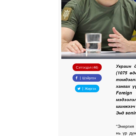
Украин 
Сэтгэгдэл (46)
(1075 ө
Шэйрлэх
тэмдэгл
хангах ү
Жиргэх
Foreign
мэдээлэ
шинжээч
Энд soni
“Энергия
нь үр дү