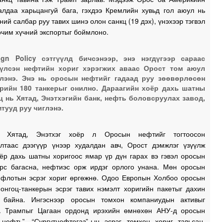
алдаа харьцангуй бага, гэхдээ Кремлийн хувьд гол аюул нь
ний салбар руу тавих шинэ олон санкц (19 дэх), үнэхээр тэгвэл
рчим хүчний экспортыг боймлоно.
ign Policy сэтгүүлд бичсэнээр, энэ нэгдүгээр сараас
үлсэн нефтийн хориг хэрэгжих аваас Орост том аюул
лэнэ. Энэ нь оросын нефтийг гадаад руу зөөвөрлөсөн
рийн 180 танкерыг онилно. Дараагийн хоёр дахь шатны
ц нь Хятад, Энэтхэгийн банк, нефть боловсруулах завод,
тууд руу чиглэнэ.
 Хятад, Энэтхэг хоёр л Оросын нефтийг тогтоосон
алтаас дээгүүр үнээр худалдан авч, Орост дэмжлэг үзүүлж
оёр дахь шатны хоригоос ямар үр дүн гарах вэ гэвэл оросын
эрс багасна, нефтиэс орж ирдэг орлого унана. Мөн оросын
 флотын эсрэг хориг өргөжнө. Одоо Европын Холбоо оросын
 онгоц-танкерын эсрэг тавих нэмэлт хоригийн пакетыг дахин
 байна. Ингэснээр оросын томхон компаниудын активыг
. Трампыг Цагаан ордонд ирэхийн өмнөхөн АНУ-д оросын
 нефть”, “Сургутнефтегаз”-ын эсрэг томхон хориг тавьсан,