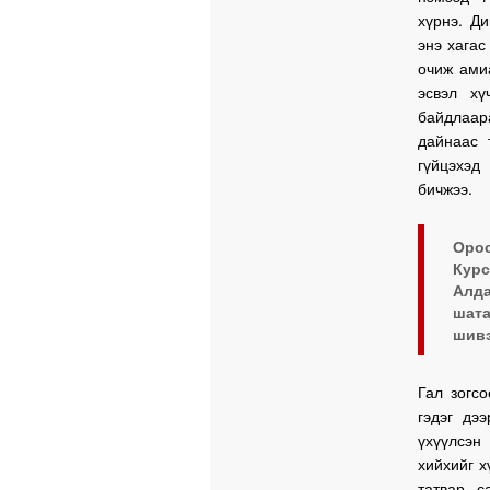
хүрнэ. Д
энэ хагас
очиж амиа
эсвэл хү
байдлаар
дайнаас 
гүйцэхэд
бичжээ.
Оро
Курс
Алда
шат
шивэ
Гал зогсо
гэдэг дэ
үхүүлсэн
хийхийг х
татвар, 