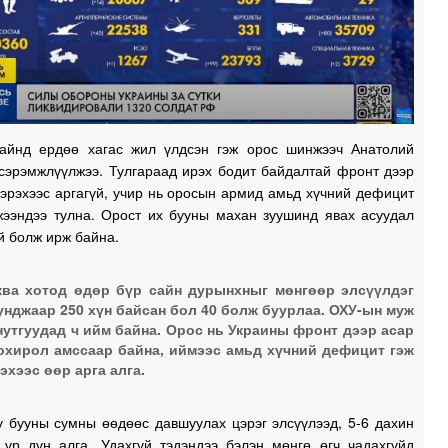
1
1
айнд ердөө хагас жил үлдсэн гэж орос шинжээч Анатолий
сэрэмжлүүлжээ. Тулгараад ирэх бодит байдалтай фронт дээр
эрэхээс аргагүй, учир нь оросын армид амьд хүчний дефицит
жээндээ тулна. Орост их бууны махан зуушинд явах асуудал
й болж ирж байна.
ва хотод өдөр бүр сайн дурынхныг мөнгөөр элсүүлдэг
унджаар 250 хүн байсан бол 40 болж буурлаа. ОХУ-ын муж
нутгуудад ч ийм байна. Орос нь Украины фронт дээр асар
охирол амссаар байна, иймээс амьд хүчний дефицит гэж
эхээс өөр арга алга.
у бууны сумны өөдөөс давшуулах цэрэг элсүүлээд, 5-6 дахин
 үр дүн алга. Удахгүй тэдэндээ бэлэн мөнгө өгч чадахгүйд