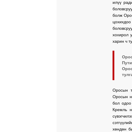
илүү рад
боловсру
болж Оро
цохихдо
боловсру
хохирол 
харин ч т
Орос
Пути
Орос
тулг
Оросын т
Оросын н
бол одоо
Кремль н
сүвэгчилэ
сэтгүүли
хөндөн б