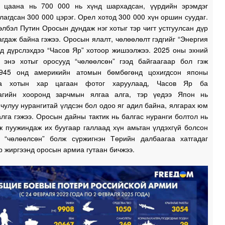
0
, цаана нь 700 000 нь хүнд шархадсан, үүрдийн эрэмдэг
лагдсан 300 000 цэрэг. Орел хотод 300 000 хүн оршин суудаг.
лбэл Путин Оросын дундаж нэг хотыг тэр чигт устгуулсан дүр
агдаж байна гэжээ. Оросын ялалт, чөлөөлөлт гэдгийг “Энергия
0
-д дүрслэхдээ “Часов Яр” хотоор жишээлжээ. 2025 оны эхний
 энэ хотыг оросууд “чөлөөлсөн” гээд байгаагаар бол гэж
1945 онд америкийн атомын бөмбөгөнд цохигдсон японы
0
а хотын хар цагаан фотог харуулаад, Часов Яр ба
агийн хооронд зарчмын ялгаа алга, тэр үедээ Япон нь
чулуу нурангитай үлдсэн бол одоо яг адил байна, ялгарах юм
лга гэжээ. Оросын дайны тактик нь балгас нуранги болтол нь
0
ж пуужиндаж их буугаар галлаад хүн амьтан үлдэхгүй болсон
 “чөлөөлсөн” болж сүржигнэн Төрийн далбаагаа хатгадаг
0
р жиргээнд оросын армиа гутаан бичжээ.
2
2