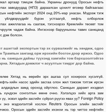
икал аргаар тэмцэж байна. Украины дронууд Оросын нефть
улах заводуудад (НПЗ) дараалсан цохилт өгсөөр байгаагаас
сын нефтийн экспорт 2024 онд 20%-иар унасан. Мэдээж тэгж
о үйлдвэрүүдийг бүрэн устгаагүй, нефть олборлож
улах ажиллагаа нь саатаж, тэгснээрээ Кремлийн төсөвт том
учруулж чадаж байна. Ингэснээр барууныхны тавих санкцанд
ус дэм болсон.
т ашигтай экспортын тэр эх сурвалжийг нь хөндөж, одоо
н Трампын занганд орж ирэхийн босгон дээр иржээ. Одоо
 нь санкцын дайны түүхэнд хамгийн том бэрхшээлтэйгээ
арна. Хятадын дэмжлэг ч асуултын тэмдэг дор байна.
өлөө Хятад нь өөрийн эрх ашгаа сул хохироох хүсэлгүй.
ефть-хийн насос эдийн засгаа олон жил тэжээж тэтгэж ирсэн
 алдагдлын замд ороход ойртлоо. Санкцын дарамт ихэдвэл
ь хүндхэн сонголтын өмнө очно. Хэлэлцээ хийх арга зам
х үү, эсвэл эдийн засгийн сүйрэл рүүгээ явах уу? Foreign Policy
йн энэ мэдээлэлтэй хослон Reuters Оросын элийн засгийг
ичжээ. Оросын эдийн засгийн ихэнхи нь тэр чигтээ нефтийн