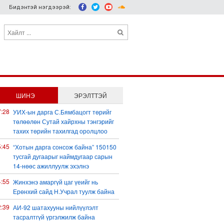
Бидэнтэй нэгдээрэй:
ШИНЭ
ЭРЭЛТТЭЙ
7:28
УИХ-ын дарга С.Бямбацогт төрийг
төлөөлөн Сутай хайрхны тэнгэрийг
тахих төрийн тахилгад оролцлоо
5:45
“Хотын дарга сонсож байна” 150150
тусгай дугаарыг наймдугаар сарын
14-нөөс ажиллуулж эхэлнэ
4:55
Жинхэнэ амаргүй цаг үеийг нь
Ерөнхий сайд Н.Учрал туулж байна
2:39
АИ-92 шатахууны нийлүүлэлт
тасралтгүй үргэлжилж байна