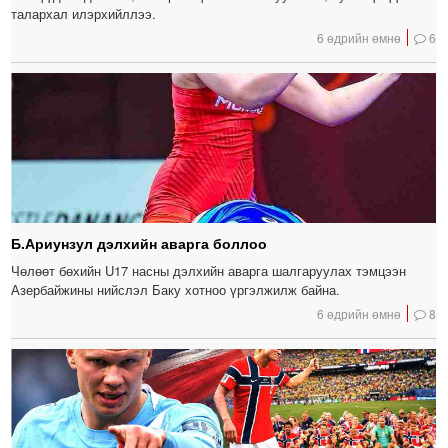
талархал илэрхийллээ.
6 өдрийн өмнө
6
Б.Ариунзул дэлхийн аварга боллоо
Чөлөөт бөхийн U17 насны дэлхийн аварга шалгаруулах тэмцээн
Азербайжины нийслэл Баку хотноо үргэлжилж байна.
6 өдрийн өмнө
8