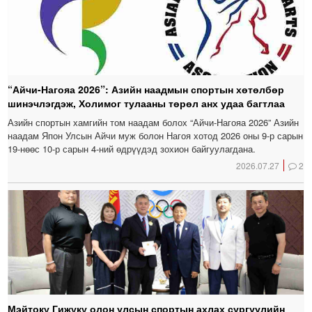
“Айчи-Нагояа 2026”: Азийн наадмын спортын хөтөлбөр
шинэчлэгдэж, Холимог тулааны төрөл анх удаа багтлаа
Азийн спортын хамгийн том наадам болох “Айчи-Нагояа 2026” Азийн
наадам Япон Улсын Айчи муж болон Нагоя хотод 2026 оны 9-р сарын
19-нөөс 10-р сарын 4-ний өдрүүдэд зохион байгуулагдана.
2026.07.27
2
Мэйтокү Гижүкү олон улсын спортын ахлах сургуулийн