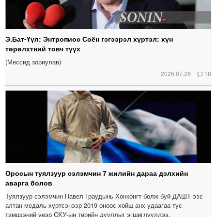
Э.Бат-Үүл: Энтропиос Соён гэгээрэл хүртэл: хүн
төрөлхтний товч түүх
(Мессид зориулав)
2026.07.28
18
Оросын туялзуур сэлэмчин 7 жилийн дараа дэлхийн
аварга болов
Туялзуур сэлэмчин Павел Граудынь Хонконгт болж буй ДАШТ-ээс
алтан медаль хүртсэнээр 2019 оноос хойш анх удаагаа тус
тэмцээний үеэр ОХУ-ын төрийн дууллыг эгшиглүүллээ.