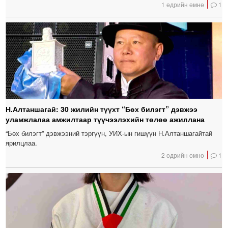
1 өдрийн өмнө
1
Н.Алтаншагай: 30 жилийн түүхт “Бөх билэгт” дэвжээ
уламжлалаа амжилтаар түүчээлэхийн төлөө ажиллана
“Бөх билэгт” дэвжээний тэргүүн, УИХ-ын гишүүн Н.Алтаншагайтай
ярилцлаа.
2 өдрийн өмнө
1