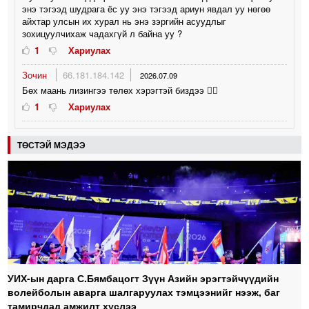
энэ тэгээд шудрага ёс уу энэ тэгээд ариун явдал уу нөгөө
айхтар улсын их хурал нь энэ зэргийн асуудлыг
зохицуулчихаж чадахгүй л байна уу ?
1
Хариулах
Зочин
66.181.184.142
2026.07.09
Бөх маань лизингээ төлөх хэрэгтэй биздээ 😮‍💨
1
Хариулах
ТӨСТЭЙ МЭДЭЭ
УИХ-ын дарга С.Бямбацогт Зүүн Азийн эрэгтэйчүүдийн
волейболын аварга шалгаруулах тэмцээнийг нээж, баг
тамирчдад амжилт хүслээ