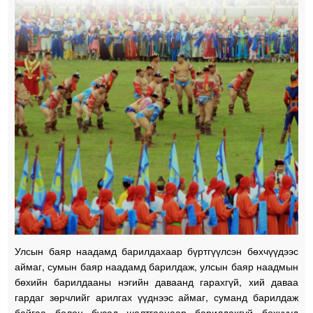
Улсын баяр наадамд барилдахаар бүртгүүлсэн бөхчүүдээс
аймаг, сумын баяр наадамд барилдаж, улсын баяр наадмын
бөхийн барилдааны нэгийн даваанд гарахгүй, хий даваа
гардаг зөрчлийг арилгах үүднээс аймаг, суманд барилдаж
байгаа болон бусад шалтгаанаар барилдахгүй бөхчүүд