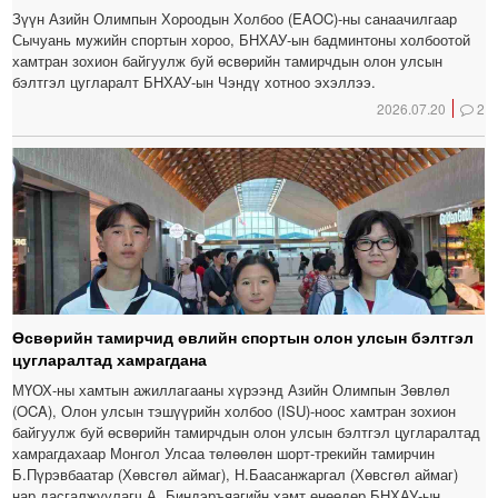
Зүүн Азийн Олимпын Хороодын Холбоо (EAOC)-ны санаачилгаар
Сычуань мужийн спортын хороо, БНХАУ-ын бадминтоны холбоотой
хамтран зохион байгуулж буй өсвөрийн тамирчдын олон улсын
бэлтгэл цугларалт БНХАУ-ын Чэндү хотноо эхэллээ.
2026.07.20
2
Өсвөрийн тамирчид өвлийн спортын олон улсын бэлтгэл
цугларалтад хамрагдана
МҮОХ-ны хамтын ажиллагааны хүрээнд Азийн Олимпын Зөвлөл
(OCA), Олон улсын тэшүүрийн холбоо (ISU)-ноос хамтран зохион
байгуулж буй өсвөрийн тамирчдын олон улсын бэлтгэл цугларалтад
хамрагдахаар Монгол Улсаа төлөөлөн шорт-трекийн тамирчин
Б.Пүрэвбаатар (Хөвсгөл аймаг), Н.Баасанжаргал (Хөвсгөл аймаг)
нар дасгалжуулагч А. Биндэръяагийн хамт өнөөдөр БНХАУ-ын