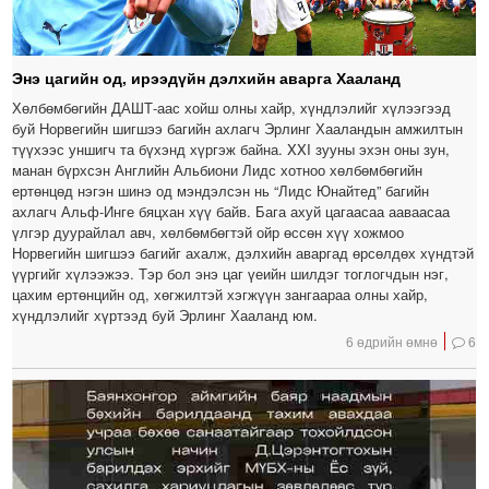
Энэ цагийн од, ирээдүйн дэлхийн аварга Хааланд
Хөлбөмбөгийн ДАШТ-аас хойш олны хайр, хүндлэлийг хүлээгээд
буй Норвегийн шигшээ багийн ахлагч Эрлинг Хааландын амжилтын
түүхээс уншигч та бүхэнд хүргэж байна. XXI зууны эхэн оны зун,
манан бүрхсэн Английн Альбиони Лидс хотноо хөлбөмбөгийн
ертөнцөд нэгэн шинэ од мэндэлсэн нь “Лидс Юнайтед” багийн
ахлагч Альф-Инге бяцхан хүү байв. Бага ахуй цагаасаа ааваасаа
үлгэр дуурайлал авч, хөлбөмбөгтэй ойр өссөн хүү хожмоо
Норвегийн шигшээ багийг ахалж, дэлхийн аваргад өрсөлдөх хүндтэй
үүргийг хүлээжээ. Тэр бол энэ цаг үеийн шилдэг тоглогчдын нэг,
цахим ертөнцийн од, хөгжилтэй хэгжүүн зангаараа олны хайр,
хүндлэлийг хүртээд буй Эрлинг Хааланд юм.
6 өдрийн өмнө
6