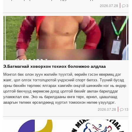
2026.07.28
3
Э.Батмагнай ховорхон тохиох боломжоо алдлаа
Монгол бөх олон зуун жилийн түүхтэй, өөрийн гэсэн өвөрмөц дэг
жаяг, цол олгох тогтолцоотой үндэсний спорт билээ. Түүний бусад
орны бөхийн төрлөөс ялгарах хамгийн онцгой шинжийн нэг нь өндөр
цолтой бөхчүүд өөрөөсөө доод цолтой бөхийг амлан барилддаг
уламжлал юм. Энэ нь барилдааны өнгө төрх, өрнөл, цаашлаад
аваргын төлөөх өрсөлдөөнд хүртэл томоохон нөлөө үзүүлдэг.
2026.07.28
13