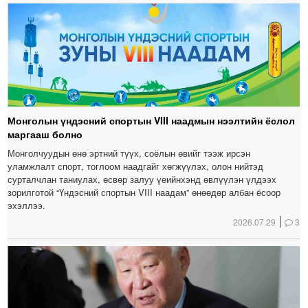
Монголын үндэсний спортын VIII наадмын нээлтийн ёслол
маргааш болно
Монголчуудын өнө эртний түүх, соёлын өвийг тээж ирсэн
уламжлалт спорт, тоглоом наадгайг хөгжүүлэх, олон нийтэд
сурталчлан таниулах, өсвөр залуу үеийнхэнд өвлүүлэн үлдээх
зорилготой “Үндэсний спортын VIII наадам” өнөөдөр албан ёсоор
эхэллээ.
2026.07.29
3