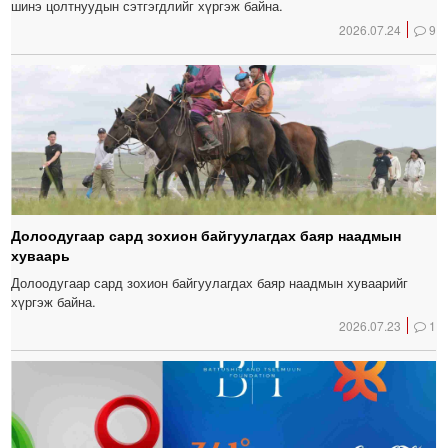
шинэ цолтнуудын сэтгэгдлийг хүргэж байна.
2026.07.24
9
Долоодугаар сард зохион байгуулагдах баяр наадмын
хуваарь
Долоодугаар сард зохион байгуулагдах баяр наадмын хуваарийг
хүргэж байна.
2026.07.23
1