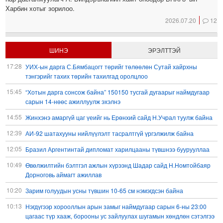
Харбин хотыг зорилоо.
2026.07.20
12
ШИНЭ
ЭРЭЛТТЭЙ
17:28
УИХ-ын дарга С.Бямбацогт төрийг төлөөлөн Сутай хайрхны
тэнгэрийг тахих төрийн тахилгад оролцлоо
15:45
“Хотын дарга сонсож байна” 150150 тусгай дугаарыг наймдугаар
сарын 14-нөөс ажиллуулж эхэлнэ
14:55
Жинхэнэ амаргүй цаг үеийг нь Ерөнхий сайд Н.Учрал туулж байна
12:39
АИ-92 шатахууны нийлүүлэлт тасралтгүй үргэлжилж байна
12:05
Бразил Аргентинтай дипломат харилцааны түвшнээ буурууллаа
10:49
Өвөлжилтийн бэлтгэл ажлын хүрээнд Шадар сайд Н.Номтойбаяр
Дорноговь аймагт ажиллав
10:20
Зарим голуудын усны түвшин 10-65 см нэмэгдсэн байна
10:13
Нэгдүгээр хорооллын арын замыг наймдугаар сарын 6-ны 23:00
цагаас түр хааж, борооны ус зайлуулах шугамын хөндлөн сэтэлгээ