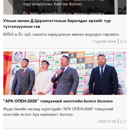
Улсын начин Д.Цэрэнтогтохын барилдах эрхийг түр
түтгэлзүүлсэн гэв
МҮБХ-ы Ёс зүй, сахилга хариуцлагын зөвлөл мэдэгдэл гаргажээ.
7 өдрийн өмнө
3
“АРА ОПЕН-2026” тэмцээний нээлтийн ёслол боллоо
Жүдо бөхийн насанд хүрэгчдийн “АРА ОПЕН-2026” тэмцээний
нээлтийн ёслол Ара комплекст боллоо.
2026.07.29
1