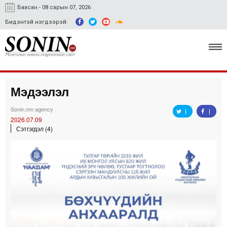
Баасан - 08 сарын 07, 2026
Бидэнтэй нэгдээрэй:
Мэдээлэл
Улс төр, эдийн засаг
Sonin.mn agency
Гэмт хэрэг
2026.07.09
Сэтгэгдэл (4)
Нийгэм, соёл
Спорт
Easy news