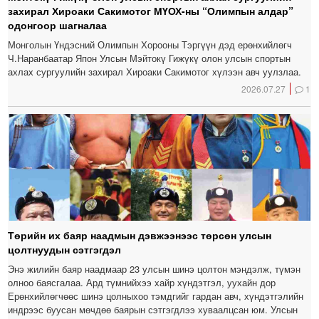
захирал Хироаки Сакимотог МҮОХ-ны “Олимпын алдар”
одонгоор шагналаа
Монголын Үндэсний Олимпын Хорооны Тэргүүн дэд ерөнхийлөгч
Ч.Наранбаатар Япон Улсын Мэйтокү Гижүкү олон улсын спортын
ахлах сургуулийн захирал Хироаки Сакимотог хүлээн авч уулзлаа.
2026.07.27
1
Төрийн их баяр наадмын дэвжээнээс төрсөн улсын
цолтнуудын сэтгэгдэл
Энэ жилийн баяр наадмаар 23 улсын шинэ цолтон мэндэлж, түмэн
олноо баясгалаа. Ард түмнийхээ хайр хүндэтгэл, уухайн дор
Ерөнхийлөгчөөс шинэ цолныхоо тэмдгийг гардан авч, хүндэтгэлийн
индрээс буусан мөчдөө баярын сэтгэгдлээ хуваалцсан юм. Улсын