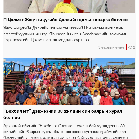
П.Цэлмэг Жюү жицүгийн Дэлхийн цомын аварга боллоо
Жюү жицүгийн Дэлхийн цомын тэмцээний U14 насны ангиллын
эмэгтэйчүүдийн -40 кгд “Thunder Jiu Jitsu Academy”-ийн тамирчин
Пүрэвхүүгийн Цэлмэг алтан медаль хүртлээ.
3 өдрийн өмнө
2
“Бөхбилэгт” дэвжээний 30 жилийн ойн баярын хурал
боллоо
Архангай аймгийн “Бөхбилэгт” дэвжээ үүсэн байгуулагдсаны 30
жилийн ойн баярын хурал болж, өнгөрсөн хугацаанд аймгийнхаа
бөхчүүдийг дэмжин, хамтран зүтгэсэн байгууллага, хувь хүмүүст