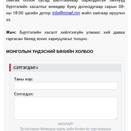
бүртгэлийн хасалтыг өнөөдөр буюу долоодугаар сарын 09-
ны 18:00 цагийн дотор
info@mnwf.mn
мэйл хаягаар ирүүлнэ
үү.
Жич:
Бүртгэлийн хасалт хийлгээгүйн улмаас хий даваа
гаргасан бөхөд зохих хариуцлагыг тооцно.
МОНГОЛЫН ҮНДЭСНИЙ БӨХИЙН ХОЛБОО
СЭТГЭГДЭЛ
4
Таны нэр:
Сэтгэгдэл:
АНХААР!
Та сэтгэгдэл бичихдээ хууль зүйн болон ёс суртахууныг