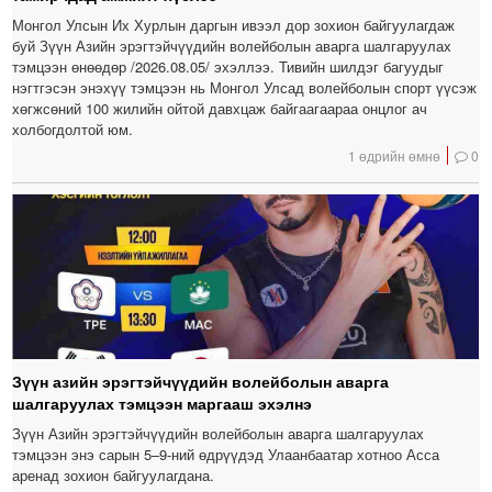
Монгол Улсын Их Хурлын даргын ивээл дор зохион байгуулагдаж
буй Зүүн Азийн эрэгтэйчүүдийн волейболын аварга шалгаруулах
тэмцээн өнөөдөр /2026.08.05/ эхэллээ. Тивийн шилдэг багуудыг
нэгтгэсэн энэхүү тэмцээн нь Монгол Улсад волейболын спорт үүсэж
хөгжсөний 100 жилийн ойтой давхцаж байгаагаараа онцлог ач
холбогдолтой юм.
1 өдрийн өмнө
0
Зүүн азийн эрэгтэйчүүдийн волейболын аварга
шалгаруулах тэмцээн маргааш эхэлнэ
Зүүн Азийн эрэгтэйчүүдийн волейболын аварга шалгаруулах
тэмцээн энэ сарын 5–9-ний өдрүүдэд Улаанбаатар хотноо Асса
аренад зохион байгуулагдана.