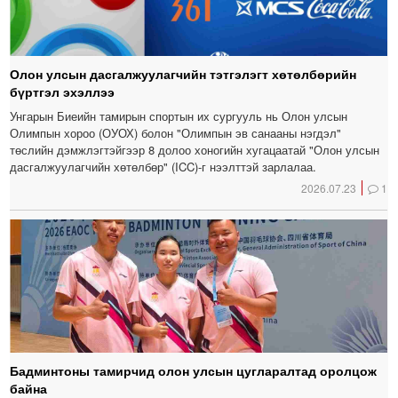
Олон улсын дасгалжуулагчийн тэтгэлэгт хөтөлбөрийн
бүртгэл эхэллээ
Унгарын Биеийн тамирын спортын их сургууль нь Олон улсын
Олимпын хороо (ОУОХ) болон "Олимпын эв санааны нэгдэл"
төслийн дэмжлэгтэйгээр 8 долоо хоногийн хугацаатай "Олон улсын
дасгалжуулагчийн хөтөлбөр" (ICC)-г нээлттэй зарлалаа.
2026.07.23
1
Бадминтоны тамирчид олон улсын цугларалтад оролцож
байна