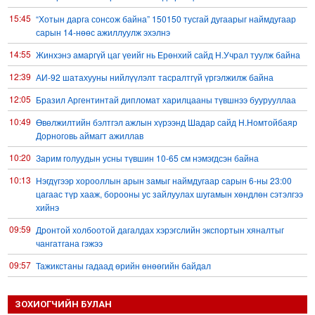
15:45
“Хотын дарга сонсож байна” 150150 тусгай дугаарыг наймдугаар
сарын 14-нөөс ажиллуулж эхэлнэ
14:55
Жинхэнэ амаргүй цаг үеийг нь Ерөнхий сайд Н.Учрал туулж байна
12:39
АИ-92 шатахууны нийлүүлэлт тасралтгүй үргэлжилж байна
12:05
Бразил Аргентинтай дипломат харилцааны түвшнээ буурууллаа
10:49
Өвөлжилтийн бэлтгэл ажлын хүрээнд Шадар сайд Н.Номтойбаяр
Дорноговь аймагт ажиллав
10:20
Зарим голуудын усны түвшин 10-65 см нэмэгдсэн байна
10:13
Нэгдүгээр хорооллын арын замыг наймдугаар сарын 6-ны 23:00
цагаас түр хааж, борооны ус зайлуулах шугамын хөндлөн сэтэлгээ
хийнэ
09:59
Дронтой холбоотой дагалдах хэрэгслийн экспортын хяналтыг
чангатгана гэжээ
09:57
Тажикстаны гадаад өрийн өнөөгийн байдал
09:50
БНХАУ АНУ-ын эсрэг авах арга хэмжээний жагсаалтаа гаргажээ
ЗОХИОГЧИЙН БУЛАН
09:22
Үндсэн хууль зөрчсөн Х.Булгантуяа, үндэсний эв нэгдэлд