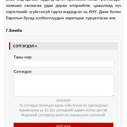
эзэмших санаагаа удаа дараа илэрхийлж, цаашлаад хүч
хэрэглэхийг үгүйсгэхгүй гэдгээ мэдэгдсэн нь АНУ, Дани болон
Европын бусад холбоотнуудын харилцааг хурцатгасан юм.
Г.Бямба
СЭТГЭГДЭЛ
4
Таны нэр:
Сэтгэгдэл:
АНХААР!
Та сэтгэгдэл бичихдээ хууль зүйн болон ёс суртахууныг
баримтална уу. Ёс бус сэтгэгдлийг админ устгах эрхтэй.
Мэдээний сэтгэгдэлд sonin.mn хариуцлага хүлээхгүй.
ИЛГЭЭХ