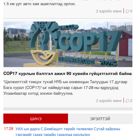
1.5 км урт авто зам ашиглалтад орлоо.
2 өдрийн өмнө
0
COP17 хурлын бэлтгэл ажил 90 хувийн гүйцэтгэлтэй байна
“Цөлжилттэй тэмцэх тухай НҮБ-ын конвенцын Талуудын 17 дугаар
Бага хурал (COP17)”-ыг наймдугаар сарын 17-28-ны өдрүүдэд
Улаанбаатар хотод зохион байгуулна.
2 өдрийн өмнө
2
ШИНЭ
ЭРЭЛТТЭЙ
17:28
УИХ-ын дарга С.Бямбацогт төрийг төлөөлөн Сутай хайрхны
тэнгэрийг тахих төрийн тахилгад оролцлоо