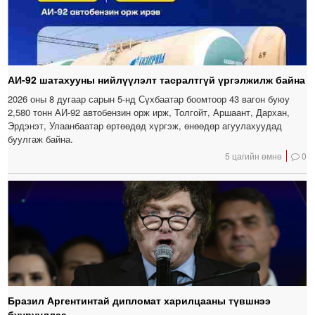
АИ-92 шатахууны нийлүүлэлт тасралтгүй үргэлжилж байна
2026 оны 8 дугаар сарын 5-нд Сүхбаатар боомтоор 43 вагон буюу
2,580 тонн АИ-92 автобензин орж ирж, Толгойт, Аршаант, Дархан,
Эрдэнэт, Улаанбаатар өртөөдөд хүргэж, өнөөдөр агуулахуудад
буулгаж байна.
5 цагийн өмнө
0
Бразил Аргентинтай дипломат харилцааны түвшнээ
буурууллаа