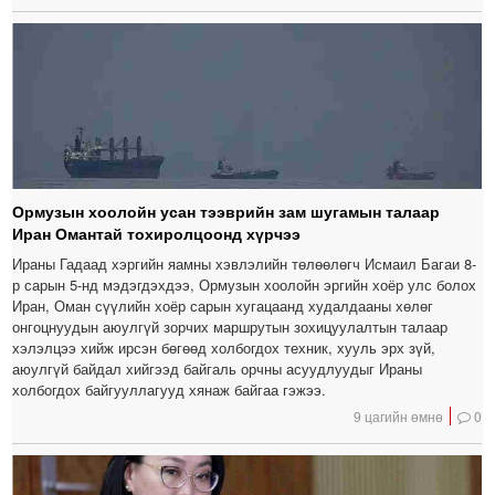
Ормузын хоолойн усан тээврийн зам шугамын талаар
Иран Омантай тохиролцоонд хүрчээ
Ираны Гадаад хэргийн яамны хэвлэлийн төлөөлөгч Исмаил Багаи 8-
р сарын 5-нд мэдэгдэхдээ, Ормузын хоолойн эргийн хоёр улс болох
Иран, Оман сүүлийн хоёр сарын хугацаанд худалдааны хөлөг
онгоцнуудын аюулгүй зорчих маршрутын зохицуулалтын талаар
хэлэлцээ хийж ирсэн бөгөөд холбогдох техник, хууль эрх зүй,
аюулгүй байдал хийгээд байгаль орчны асуудлуудыг Ираны
холбогдох байгууллагууд хянаж байгаа гэжээ.
9 цагийн өмнө
0