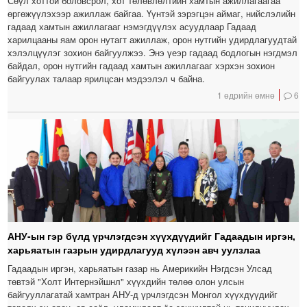
Сөүл хоттой боловсрол, хот төлөвлөлтийн хамтын ажиллагаагаа
өргөжүүлэхээр ажиллаж байгаа. Үүнтэй зэрэгцэн аймаг, нийслэлийн
гадаад хамтын ажиллагааг нэмэгдүүлэх асуудлаар Гадаад
харилцааны яам орон нутагт ажиллаж, орон нутгийн удирдлагуудтай
хэлэлцүүлэг зохион байгуулжээ. Энэ үеэр гадаад бодлогын нэгдмэл
байдал, орон нутгийн гадаад хамтын ажиллагааг хэрхэн зохион
байгуулах талаар ярилцсан мэдээлэл ч байна.
1 өдрийн өмнө
6
АНУ-ын гэр бүлд үрчлэгдсэн хүүхдүүдийг Гадаадын иргэн,
харьяатын газрын удирдлагууд хүлээн авч уулзлаа
Гадаадын иргэн, харьяатын газар нь Америкийн Нэгдсэн Улсад
төвтэй "Холт Интернэйшнл" хүүхдийн төлөө олон улсын
байгууллагатай хамтран АНУ-д үрчлэгдсэн Монгол хүүхдүүдийг