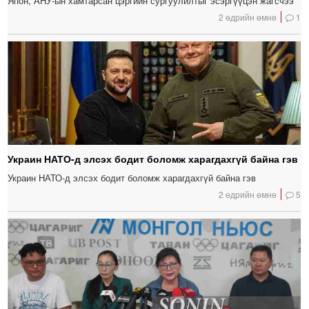
Япон, АНУ-ын хамтарсан цэргийн сургуулилтыг эсэргүүцэн жагсчээ
2 өдрийн өмнө
1
Украин НАТО-д элсэх бодит боломж харагдахгүй байна гэв
Украин НАТО-д элсэх бодит боломж харагдахгүй байна гэв
2 өдрийн өмнө
5