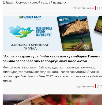
Д.Трамп: Ормузын хоолой удахгүй нээгдэнэ
22 цагийн өмнө
2
“Аяллын газрын зураг”-ийн хэвлэмэл хувилбарыг Голомт
банкны салбараас үнэ төлбөргүй авах боломжтой
Монгол орны үзэсгэлэнт байгаль, дурсгалт газруудыг таниулах,
аялагчдад тав тухтай аялахад нь хөтөч болох зорилготой “Аяллын
газрын зураг”-ийг Голомт банк 2017 оноос хойш эрхлэн гаргаж байгаа
билээ.
1 өдрийн өмнө
0