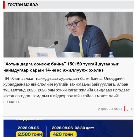
ТӨСТЭЙ МЭДЭЭ
“Хотын дарга сонсож байна” 150150 тусгай дугаарыг
наймдугаар сарын 14-нөөс ажиллуулж эхэлнэ
НИТХ-ын ээлжит наймдугаар хуралдаан болж байна. Өнөөдрийн
хуралдаанаар нийслэлийн нутгийн захиргааны байгууллага, албан
тушаалтанд 2025, 2026 оны эхний хагас жилийн байдлаар иргэдээс
ирсэн өргөдөл, гомдлын шийдвэрлэлтийн тайлан мэдээллийг
сонслоо.
2 цагийн өмнө
0