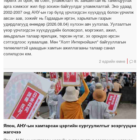
төрөлх эх орон, өв соёл, уламжлалт ёс заншилтай нь танилцуулах
арга хэмжээг жил бүр зохион байгуулдаг уламжлалтай. Энэ удаад
2002-2007 онд АНУ-ын гэр бүлд үрчлэгдсэн хүүхдүүд болон үрчилж
авсан аав, ээжийг нь Гадаадын иргэн, харьяатын газрын
удирдлагууд өнөөдөр (2026.08.04) хүлээн авч уулзлаа. Уулзалтын
үеэр үрчлэгдсэн хүүхдүүдийн боловсрол, мэргэжил, ажил,
амьдралын талаар ярилцаж, төрсөн нутаг, эх орондоо ирсэн
сэтгэгдлээс хуваалцав. Мөн "Холт Интернэйшнл" байгууллагын
төлөөлөлтэй цаашдын хамтын ажиллагааны талаар санал
солилцсон юм.
2 өдрийн өмнө
8
Япон, АНУ-ын хамтарсан цэргийн сургуулилтыг эсэргүүцэн
жагсчээ