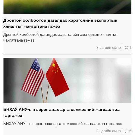
Дронтой холбоотой дагалдах хэрэгслийн экспортын
хяналтыг чангатгана гэжээ
Дронтой холбоотой дагалдах хэрэгслийн экспортын хяналтыг
чангатгана гэжээ
8 цагийн өмнө
1
БНХАУ АНУ-ын эсрэг авах арга хэмжээний жагсаалтаа
гаргажээ
БНХАУ АНУ-ын эсрэг авах арга хэмжээний жагсаалтаа гаргажээ
8 цагийн өмнө
6