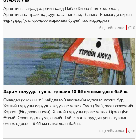
Аргентины Гадаад хэргийн сайд Пабло Кирно 5-нд хэлэхдээ,
Аргентинаас Бразильд суугаа Элчин сайд Даниел Раймонди ойрын
өдрүүдэд “улс орондоо амрахаар буцна” гэж мэдэгдлээ.
6 цагийн өмнө
0
Зарим голуудын усны түвшин 10-65 см нэмэгдсэн байна
Өнөөдөр (2026.08.05) байдлаар Хөвсгөлийн уулсаас усжих Үүр,
Хэнтий нурууны баруун хажуугаас усжих Туул (Лүн), зүүн хажуугийн
Хэрлэн (Өндөрхаан сум), Хангай нурууны араас усжих Орхон (Бат-
Өлзий, Орхонтуул сум), өврийн Түй зэрэг голуудын усны түвшин
өмнөх өдрөөс 10-65 см нэмэгдсэн байна.
8 цагийн өмнө
0