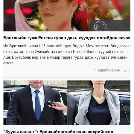
Британийн гүнж Евгени гурав дахь хүүхдээ өлгийдөн авчээ
Их Британийн хаан III Чарльзийн дүү Эндрю Маунтбаттен-Виндзорын
охин, хатан хаан Элизабетын ач охин Евгени болон түүний нөхөр
Жак Бруксбэнк нар энэ мягмар гарагт гурав дахь хүүхдээ өлгийдөн
авчээ.
1 өдрийн өмнө
5
"Зууны салалт": Ерөнхийлөгчийн охин нөхрийнхөө