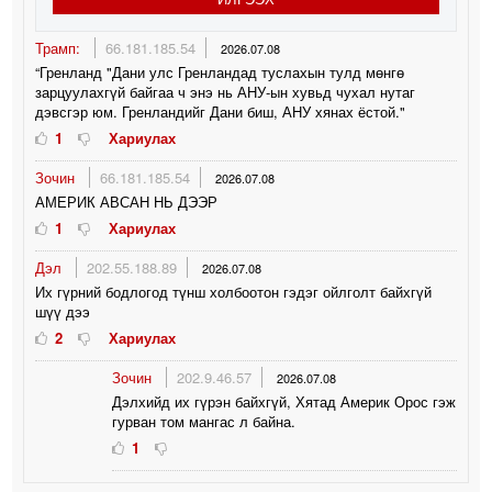
Трамп:
66.181.185.54
2026.07.08
“Гренланд "Дани улс Гренландад туслахын тулд мөнгө
зарцуулахгүй байгаа ч энэ нь АНУ-ын хувьд чухал нутаг
дэвсгэр юм. Гренландийг Дани биш, АНУ хянах ёстой."
1
Хариулах
Зочин
66.181.185.54
2026.07.08
АМЕРИК АВСАН НЬ ДЭЭР
1
Хариулах
Дэл
202.55.188.89
2026.07.08
Их гүрний бодлогод түнш холбоотон гэдэг ойлголт байхгүй
шүү дээ
2
Хариулах
Зочин
202.9.46.57
2026.07.08
Дэлхийд их гүрэн байхгүй, Хятад Америк Орос гэж
гурван том мангас л байна.
1