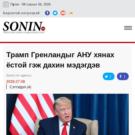
Пүрэв - 08 сарын 06, 2026
Бидэнтэй нэгдээрэй:
Трамп Гренландыг АНУ хянах
Улс төр, эдийн засаг
ёстой гэж дахин мэдэгдэв
Гэмт хэрэг
Sonin.mn agency
Нийгэм, соёл
2026.07.08
Сэтгэгдэл (4)
Спорт
Easy news