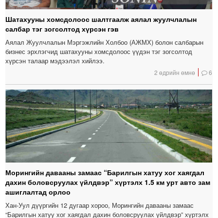
Шатахууны хомсдолоос шалтгаалж аялал жуулчлалын
салбар тэг зогсолтод хүрсэн гэв
Аялал Жуулчлалын Мэргэжлийн Холбоо (АЖМХ) болон салбарын
бизнес эрхлэгчид шатахууны хомсдолоос үүдэн тэг зогсолтод
хүрсэн талаар мэдээлэл хийлээ.
2 өдрийн өмнө
6
Морингийн давааны замаас “Барилгын хатуу хог хаягдал
дахин боловсруулах үйлдвэр” хүртэлх 1.5 км урт авто зам
ашиглалтад орлоо
Хан-Уул дүүргийн 12 дугаар хороо, Морингийн давааны замаас
“Барилгын хатуу хог хаягдал дахин боловсруулах үйлдвэр” хүртэлх