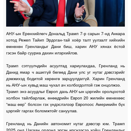
АНУ-ын Ерөнхийлөгч Дональд Трамп 7-р сарын 7-нд Анкара
хотод Режеп Тайип Эрдоган-тай хоёр талт уулзалт хийхийн
өмнөхөн Гренландыг Дани биш, харин АНУ хянах ёстой
гэсэн байр сууриа дахин илэрхийлэв.
Трамп сэтгүүлчдийн асуултад хариулахдаа, Гренланд нь
Данид ямар ч ашиггүй бөгөөд Дани улс уг нутаг дэвсгэрийг
дэмжихэд бодитой хөрөнгө зарцуулдаггүй. Харин Гренланд
нь АНУ-ын хувьд маш чухал ач холбогдолтой гэж онцолжээ.
Трамп энэ асуудлыг Европ дахь АНУ-ын цэргийн оролцоотой
холбон тайлбарлаж, өнөөдрийн Европ 20 жилийн өмнөхөөс
“маш өөр” болсон гэх үндэслэлээр Европоос Америкийн бүх
цэргийг гаргах боломжтойг сануулав.
Гренланд нь Данийн автономит нутаг дэвсгэр юм. Трамп
2025 онд Цагаан ордонд эргэн ирснээсээ хойш Гренландыг