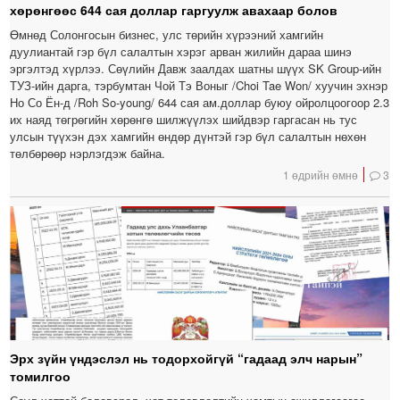
хөрөнгөөс 644 сая доллар гаргуулж авахаар болов
Өмнөд Солонгосын бизнес, улс төрийн хүрээний хамгийн
дуулиантай гэр бүл салалтын хэрэг арван жилийн дараа шинэ
эргэлтэд хүрлээ. Сөүлийн Давж заалдах шатны шүүх SK Group-ийн
ТУЗ-ийн дарга, тэрбумтан Чой Тэ Воныг /Choi Tae Won/ хуучин эхнэр
Но Со Ён-д /Roh So-young/ 644 сая ам.доллар буюу ойролцоогоор 2.3
их наяд төгрөгийн хөрөнгө шилжүүлэх шийдвэр гаргасан нь тус
улсын түүхэн дэх хамгийн өндөр дүнтэй гэр бүл салалтын нөхөн
төлбөрөөр нэрлэгдэж байна.
1 өдрийн өмнө
3
Эрх зүйн үндэслэл нь тодорхойгүй “гадаад элч нарын”
томилгоо