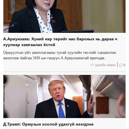
А.Ариунзаяа: Хүний нэр төрийг нас барсных нь дараа ч
хуулиар хамгаалах ёстой
Оршуулгын үйл ажиллагааны тухай хуулийн төслийг санаачлан
ажиллаж байгаа УИХ-ын гишүүн А.Ариунзаяатай ярилцав.
11 цагийн өмнө
8
Д.Трамп: Ормузын хоолой удахгүй нээгдэнэ