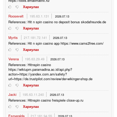
https://tools.emailmatrix.ru/
Хариулах
Roosevelt
195.63.1.131
2026.07.13
References: Hit n spin casino no deposit bonus skodafreunde.de
Хариулах
Myrtis
217.181.72.141
2026.07.13
References: Hit n spin casino app https://www.cams2free.com/
Хариулах
Verena
195.63.29.49
2026.07.13
References: Hitnspin casino
https://wikiupm.paramadina.ac.id/api.php?
action=https://yandex.com.am/safety?
url=https://de.trustpilot.com/review/der-wikinger-shop.de
Хариулах
Jacki
195.63.11.240
2026.07.13
References: Hitnspin casino freispiele close-up.ru
Хариулах
Esmeralda
217.181.94.55
2026.07.13