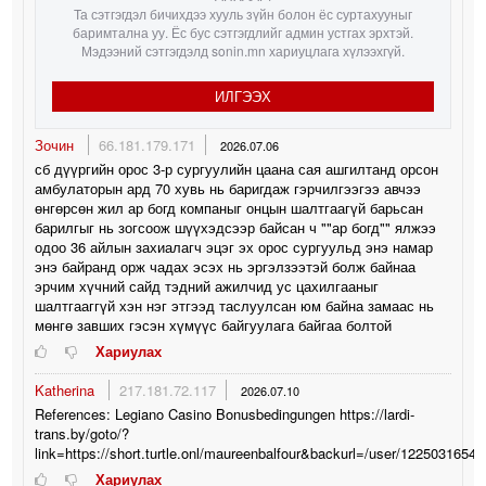
Та сэтгэгдэл бичихдээ хууль зүйн болон ёс суртахууныг
баримтална уу. Ёс бус сэтгэгдлийг админ устгах эрхтэй.
Мэдээний сэтгэгдэлд sonin.mn хариуцлага хүлээхгүй.
ИЛГЭЭХ
Зочин
66.181.179.171
2026.07.06
сб дүүргийн орос 3-р сургуулийн цаана сая ашгилтанд орсон
амбулаторын ард 70 хувь нь баригдаж гэрчилгээгээ авчээ
өнгөрсөн жил ар богд компаныг онцын шалтгаагүй барьсан
барилгыг нь зогсоож шүүхэдсээр байсан ч ""ар богд"" ялжээ
одоо 36 айлын захиалагч эцэг эх орос сургуульд энэ намар
энэ байранд орж чадах эсэх нь эргэлзээтэй болж байнаа
эрчим хүчний сайд тэдний ажилчид ус цахилгааныг
шалтгааггүй хэн нэг этгээд таслуулсан юм байна замаас нь
мөнгө завших гэсэн хүмүүс байгуулага байгаа болтой
Хариулах
Katherina
217.181.72.117
2026.07.10
References: Legiano Casino Bonusbedingungen https://lardi-
trans.by/goto/?
link=https://short.turtle.onl/maureenbalfour&backurl=/user/12250316545
Хариулах