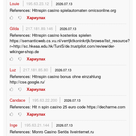
Louie
195.63.23.12
2026.07.13
References: Hitnspin casino spielautomaten omicsonline.org
Хариулах
Gilda
217.181.89.146
2026.07.13
References: Hitnspin casino kostenlos spielen
https://semanticweb.cs.vu.nl/verrijktkoninkrijk/browse/list_resource?
r=http://sc.hkeaa.edu.hk/TuniS/de.trustpilot.com/review/der-
wikinger-shop.de
Хариулах
Luz
217.181.85.80
2026.07.13
References: Hitnspin casino bonus ohne einzahlung
http://cse.google.ru/
Хариулах
Candace
195.63.22.200
2026.07.13
References: Hit n spin casino 25 euro code https://decharme.com
Хариулах
Inge
195.63.21.144
2026.07.13
References: Monro Casino Seriös liveinternet.ru