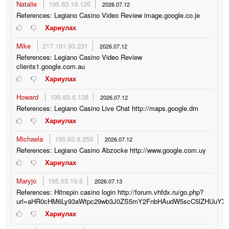
Natalie
195.63.19.125
2026.07.12
References: Legiano Casino Video Review image.google.co.je
Хариулах
Mike
217.181.93.231
2026.07.12
References: Legiano Casino Video Review
clients1.google.com.au
Хариулах
Howard
195.63.6.138
2026.07.12
References: Legiano Casino Live Chat http://maps.google.dm
Хариулах
Michaela
195.63.9.253
2026.07.12
References: Legiano Casino Abzocke http://www.google.com.uy
Хариулах
Maryjo
195.63.19.6
2026.07.13
References: Hitnspin casino login http://forum.vhfdx.ru/go.php?
url=aHR0cHM6Ly93aWtpc29wb3J0ZS5mY2FnbHAudW5scC5lZHUuYX
Хариулах