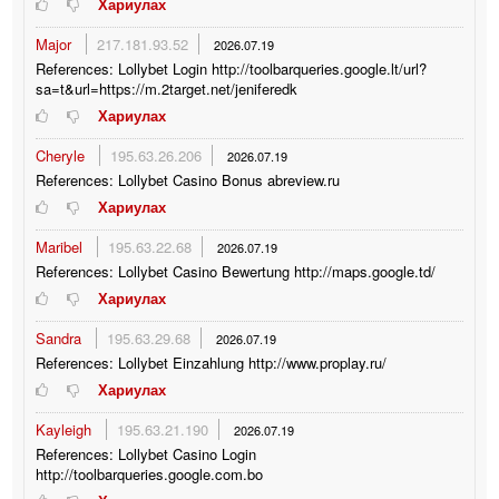
Хариулах
Major
217.181.93.52
2026.07.19
References: Lollybet Login http://toolbarqueries.google.lt/url?
sa=t&url=https://m.2target.net/jeniferedk
Хариулах
Cheryle
195.63.26.206
2026.07.19
References: Lollybet Casino Bonus abreview.ru
Хариулах
Maribel
195.63.22.68
2026.07.19
References: Lollybet Casino Bewertung http://maps.google.td/
Хариулах
Sandra
195.63.29.68
2026.07.19
References: Lollybet Einzahlung http://www.proplay.ru/
Хариулах
Kayleigh
195.63.21.190
2026.07.19
References: Lollybet Casino Login
http://toolbarqueries.google.com.bo