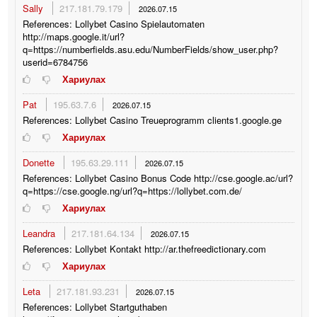
Sally
217.181.79.179
2026.07.15
References: Lollybet Casino Spielautomaten
http://maps.google.it/url?
q=https://numberfields.asu.edu/NumberFields/show_user.php?
userid=6784756
Хариулах
Pat
195.63.7.6
2026.07.15
References: Lollybet Casino Treueprogramm clients1.google.ge
Хариулах
Donette
195.63.29.111
2026.07.15
References: Lollybet Casino Bonus Code http://cse.google.ac/url?
q=https://cse.google.ng/url?q=https://lollybet.com.de/
Хариулах
Leandra
217.181.64.134
2026.07.15
References: Lollybet Kontakt http://ar.thefreedictionary.com
Хариулах
Leta
217.181.93.231
2026.07.15
References: Lollybet Startguthaben