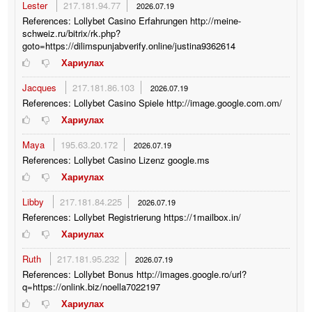
Lester
217.181.94.77
2026.07.19
References: Lollybet Casino Erfahrungen http://meine-
schweiz.ru/bitrix/rk.php?
goto=https://dilimspunjabverify.online/justina9362614
Хариулах
Jacques
217.181.86.103
2026.07.19
References: Lollybet Casino Spiele http://image.google.com.om/
Хариулах
Maya
195.63.20.172
2026.07.19
References: Lollybet Casino Lizenz google.ms
Хариулах
Libby
217.181.84.225
2026.07.19
References: Lollybet Registrierung https://1mailbox.in/
Хариулах
Ruth
217.181.95.232
2026.07.19
References: Lollybet Bonus http://images.google.ro/url?
q=https://onlink.biz/noella7022197
Хариулах