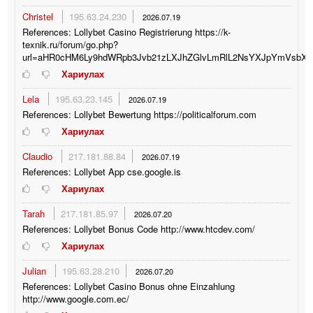
Christel
195.63.24.230
2026.07.19
References: Lollybet Casino Registrierung https://k-
texnik.ru/forum/go.php?
url=aHR0cHM6Ly9hdWRpb3Jvb21zLXJhZGlvLmRlL2NsYXJpYmVsbX
Хариулах
Lela
195.63.23.145
2026.07.19
References: Lollybet Bewertung https://politicalforum.com
Хариулах
Claudio
217.181.88.84
2026.07.19
References: Lollybet App cse.google.is
Хариулах
Tarah
217.181.85.97
2026.07.20
References: Lollybet Bonus Code http://www.htcdev.com/
Хариулах
Julian
195.63.28.210
2026.07.20
References: Lollybet Casino Bonus ohne Einzahlung
http://www.google.com.ec/