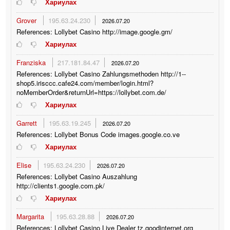
Хариулах
Grover
195.63.24.230
2026.07.20
References: Lollybet Casino http://image.google.gm/
Хариулах
Franziska
217.181.84.47
2026.07.20
References: Lollybet Casino Zahlungsmethoden http://1--
shop5.irisccc.cafe24.com/member/login.html?
noMemberOrder&returnUrl=https://lollybet.com.de/
Хариулах
Garrett
195.63.19.245
2026.07.20
References: Lollybet Bonus Code images.google.co.ve
Хариулах
Elise
195.63.24.230
2026.07.20
References: Lollybet Casino Auszahlung
http://clients1.google.com.pk/
Хариулах
Margarita
195.63.28.88
2026.07.20
References: Lollybet Casino Live Dealer tz.goodinternet.org