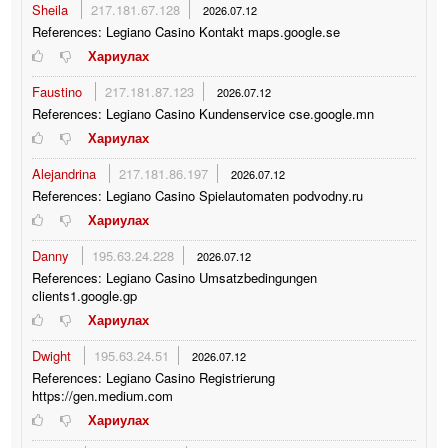
Sheila
217.181.67.128
2026.07.12
References: Legiano Casino Kontakt maps.google.se
Хариулах
Faustino
217.181.87.123
2026.07.12
References: Legiano Casino Kundenservice cse.google.mn
Хариулах
Alejandrina
217.181.86.197
2026.07.12
References: Legiano Casino Spielautomaten podvodny.ru
Хариулах
Danny
195.63.24.228
2026.07.12
References: Legiano Casino Umsatzbedingungen
clients1.google.gp
Хариулах
Dwight
195.63.24.51
2026.07.12
References: Legiano Casino Registrierung
https://gen.medium.com
Хариулах