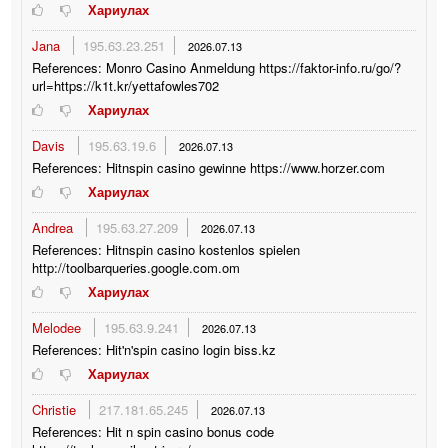
Хариулах
Jana
195.63.23.251
2026.07.13
References: Monro Casino Anmeldung https://faktor-info.ru/go/?
url=https://k1t.kr/yettafowles702
Хариулах
Davis
195.63.19.6
2026.07.13
References: Hitnspin casino gewinne https://www.horzer.com
Хариулах
Andrea
195.63.27.209
2026.07.13
References: Hitnspin casino kostenlos spielen
http://toolbarqueries.google.com.om
Хариулах
Melodee
195.63.9.241
2026.07.13
References: Hit'n'spin casino login biss.kz
Хариулах
Christie
217.181.65.245
2026.07.13
References: Hit n spin casino bonus code