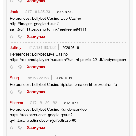
Хариулах
Jack
217.181.85.23
2026.07.19
References: Lollybet Casino Live Casino
http://images.google.dk/url?
sa=t&url=https://shorto.link/jerekeene94111
Хариулах
Jeffrey
217.181.93.122
2026.07.19
References: Lollybet Live Casino
https://external.playonlinux.com/?url=https://io.321.it/andymcgeeh
Хариулах
Sung
195.63.22.68
2026.07.19
References: Lollybet Casino Spielautomaten https://cutrun.ru
Хариулах
Shenna
217.181.89.182
2026.07.19
References: Lollybet Casino Kundenservice
https://toolbarqueries.google.gp/url?
q=https://bladisnel.com/jerrodfrazer60
Хариулах