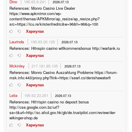
Dino
195.63.9.241
2026.07.13
References: Monro Casino Live Dealer
https://www.apkmirror.com/wp-
content/themes/APKMirror/ap_resize/ap_resize.php?
src=https://icu.re/kristenfredric&w=96&h=96&q=100
Хариулах
Laurinda
195.63.20.129
2026.07.13
References: Hitnspin casino willkommensbonus http://wartank.ru
Хариулах
Mckinley
217.181.85.105
2026.07.13
References: Monro Casino Auszahlung Probleme https://forum-
msk.info:443/proxy.php?link=https://searl.co/denishawaterfi
Хариулах
Lelia
195.63.23.251
2026.07.13
References: Hit'n'spin casino no deposit bonus
http://cse.google.com.bz/url?
sa=t&url=http://sc.afcd.gov.hk/gb/de.trustpilot.com/review/der-
wikinger-shop.de
Хариулах