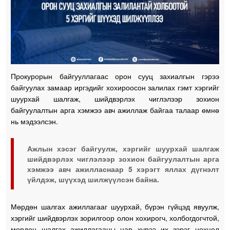
Прокурорын байгууллагаас орон сууц захиалгын гэрээ
байгуулах замаар иргэдийг хохироосон залилах гэмт хэргийг
шуурхай шалгаж, шийдвэрлэх чиглэлээр зохион
байгуулалтын арга хэмжээ авч ажиллаж байгаа талаар өмнө
нь мэдээлсэн.
Ажлын хэсэг байгуулж, хэргийг шуурхай шалгаж
шийдвэрлэх чиглэлээр зохион байгуулалтын арга
хэмжээ авч ажилласнаар 5 хэрэгт яллах дүгнэлт
үйлдэж, шүүхэд шилжүүлсэн байна.
Мөрдөн шалгах ажиллагааг шуурхай, бүрэн гүйцэд явуулж,
хэргийг шийдвэрлэх зорилгоор олон хохирогч, холбогдогчтой,
мөрдөн шалгах ажиллагааны цар хүрээ их зэрэг нөхцөл