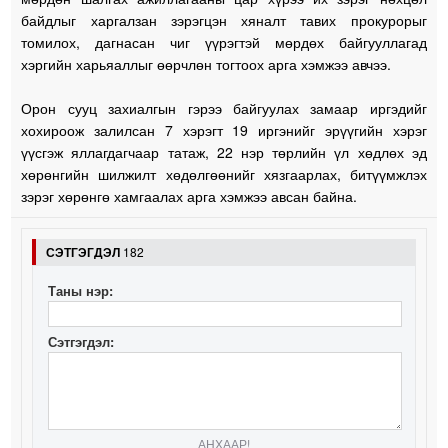
байдлыг харгалзан зэрэгцэн хяналт тавих прокурорыг
томилох, дагнасан чиг үүрэгтэй мөрдөх байгууллагад
хэргийн харьяаллыг өөрчлөн тогтоох арга хэмжээ авчээ.
Орон сууц захиалгын гэрээ байгуулах замаар иргэдийг
хохироож залилсан 7 хэрэгт 19 иргэнийг эрүүгийн хэрэг
үүсгэж яллагдагчаар татаж, 22 нэр төрлийн үл хөдлөх эд
хөрөнгийн шилжилт хөдөлгөөнийг хязгаарлах, битүүмжлэх
зэрэг хөрөнгө хамгаалах арга хэмжээ авсан байна.
СЭТГЭГДЭЛ
182
Таны нэр:
Сэтгэгдэл:
АНХААР!