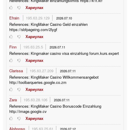
References: KingMaker einzahlungslimits https://k1t.kr/
Хариулах
Efrain
195.63.29.129
2026.07.10
References: KingMaker Casino Geld einzahlen
https://sbfpageing.com/2lygf
Хариулах
Finn
195.63.25.5
2026.07.11
References: Kingmaker casino visa einzahlung forum.kurs.expert
Хариулах
Clarissa
195.63.27.209
2026.07.11
References: KingMaker Casino Willkommensangebot
http://toolbarqueries.google.co.zm
Хариулах
Zara
195.63.28.106
2026.07.11
References: KingMaker Casino Bonuscode Einzahlung
http://image.google.cv
Хариулах
Alphonso
195.63.25.61
2026.07.12