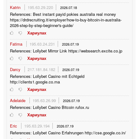
Katrin
195.63.29.220
2026.07.18
References: Best instant payid pokies australia real money
https://drdrecruiting.it/employer/how-to-buy-bitcoin-in-australia-
2026-step-by-step-beginner's-guide/
Хариулах
Fatima
195.63.24.231
2026.07.19
References: Lollybet Mirror Link https://websearch.excite.co.jp
Хариулах
Darcy
217.181.84.182
2026.07.19
References: Lollybet Casino mit Echtgeld
http://clients1.google.co.ma
Хариулах
Adelaide
195.63.26.99
2026.07.19
References: Lollybet Casino Bitcoin rufox.ru
Хариулах
Eric
195.63.29.194
2026.07.19
References: Lollybet Casino Erfahrungen http://cse.google.co.in/