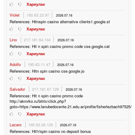
Хариулах
Violet
195.63.23.97
2026.07.16
References: Hitnspin casino alternative clients1.google.st
Хариулах
Lino
217.181.64.134
2026.07.16
References: Hit n spin casino promo code cse.google.cat
Хариулах
Adolfo
195.63.11.47
2026.07.16
References: Hitn spin casino cse.google.jo
Хариулах
Salvador
217.181.67.128
2026.07.16
References: Hit n spin casino promo code
http://akmrko.ru/bitrix/click.php?
goto=https://www.lanubedocente.21.edu.ar/profile/fisherlezbach97525/pr
Хариулах
Lazaro
195.63.26.120
2026.07.16
References: Hit'n'spin casino no deposit bonus