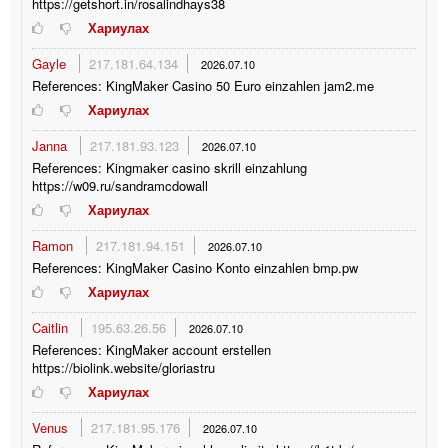
https://getshort.in/rosalindhays38
Хариулах
Gayle
217.181.64.134
2026.07.10
References: KingMaker Casino 50 Euro einzahlen jam2.me
Хариулах
Janna
217.181.93.123
2026.07.10
References: Kingmaker casino skrill einzahlung
https://w09.ru/sandramcdowall
Хариулах
Ramon
217.181.94.151
2026.07.10
References: KingMaker Casino Konto einzahlen bmp.pw
Хариулах
Caitlin
195.63.26.56
2026.07.10
References: KingMaker account erstellen
https://biolink.website/gloriastru
Хариулах
Venus
217.181.95.176
2026.07.10