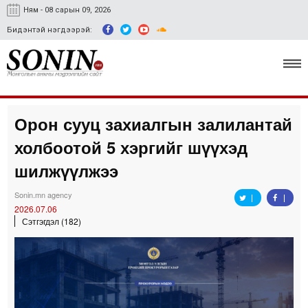
Ням - 08 сарын 09, 2026
Бидэнтэй нэгдээрэй:
Орон сууц захиалгын залилантай
Улс төр, эдийн засаг
холбоотой 5 хэргийг шүүхэд
Гэмт хэрэг
шилжүүлжээ
Нийгэм, соёл
Sonin.mn agency
2026.07.06
Спорт
Сэтгэгдэл (182)
Easy news