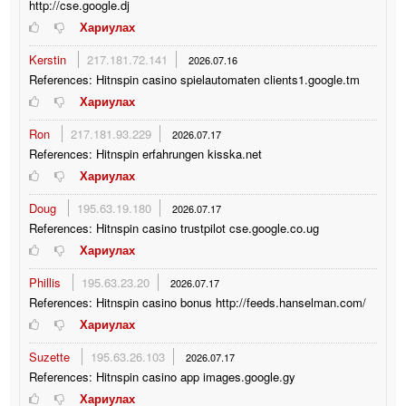
http://cse.google.dj
Хариулах
Kerstin
217.181.72.141
2026.07.16
References: Hitnspin casino spielautomaten clients1.google.tm
Хариулах
Ron
217.181.93.229
2026.07.17
References: Hitnspin erfahrungen kisska.net
Хариулах
Doug
195.63.19.180
2026.07.17
References: Hitnspin casino trustpilot cse.google.co.ug
Хариулах
Phillis
195.63.23.20
2026.07.17
References: Hitnspin casino bonus http://feeds.hanselman.com/
Хариулах
Suzette
195.63.26.103
2026.07.17
References: Hitnspin casino app images.google.gy
Хариулах