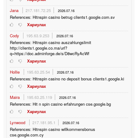
Jana
217.181.72.25
2026.07.16
References: Hitnspin casino betrug clients1.google.com.sv
Хариулах
Cody
195.63.9.253
2026.07.16
References: Hitnspin casino auszahlungslimit
http://clients1.google.co.ma/url?
q=https://doc.adminforge.de/s/D8wcRyAcWf
Хариулах
Hollie
195.63.25.54
2026.07.16
References: Hitnspin casino no deposit bonus clients1.google.ki
Хариулах
Maira
195.63.25.119
2026.07.16
References: Hit n spin casino erfahrungen cse.google.bg
Хариулах
Lynwood
217.181.95.1
2026.07.16
References: Hitnspin casino willkommensbonus
cse.google.com.cy