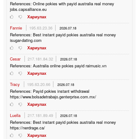
References: Online pokies with payid australia real money
jobs.capsalliance.eu
Хариулах
Fannie
195.63.23.36
2026.07.18
References: Best instant payid pokies australia real money
isugar-dating.com
Хариулах
Cesar
217.181.84.32
2026.07.18
References: Australia online pokies payid raimusic.vn
Хариулах
Tracy
195.63.20.66
2026.07.18
References: Payid pokies instant withdrawal
https://www.bolsadetrabajo.genterprise.com.mx/
Хариулах
Luella
217.181.89.49
2026.07.18
References: Best instant payid pokies australia real money
https://nerdrage.ca/
Хариулах