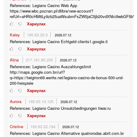
References: Legiano Casino Web App
https://www.wbc.poznan.pl/dlibra/new-account?
refUrl=aHR0cHM6Ly9zb25uaWsubmFsZW5jaC5jb20vdXNlci9wbGF5bW
Хариулах
Kaley
195.63.25.5
2026.07.12
References: Legiano Casino Echtgeld clients1.google.it
Хариулах
Alina
217.181.85.205
2026.07.12
References: Legiano Casino Auszahlungslimit
http://maps.google.com.bn/url?
q=https://twigiron69.werite.net/legiano-casino-de-bonus-500-und-
200-freispiele
Хариулах
Aurora
195.63.19.125
2026.07.12
References: Legiano Casino Umsatzbedingungen tiwar.ru
Хариулах
Cristine
195.63.22.194
2026.07.12
References: Legiano Casino Alternative quatrorodas.abril.com.br