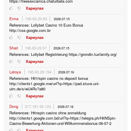
https://freesexcamca.chaturbate.com
Хариулах
Erma
195.63.20.83
2026.07.15
References: Lollybet Casino 10 Euro Bonus
http://cse.google.com.br
Хариулах
Shari
195.63.23.57
2026.07.15
References: Lollybet Registrierung https://grondin.tuxfamily.org/
Хариулах
Latoya
195.63.26.194
2026.07.16
References: Hit'n'spin casino no deposit bonus
http://clients1.google.mw/url?q=https://pad.stuve.uni-
ulm.de/s/wU4Rv7a80
Хариулах
Dong
217.181.93.123
2026.07.16
References: Hitnspin casino ohne anmeldung
http://clients1.google.com.bd/url?q=https://telegra.ph/HitNSpin-
Casino-Bewertung-Aktionen-und-Willkommensbonus-06-07-2
Хариулах