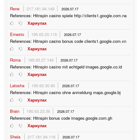
Rene
217.181.94.149
2026.07.17
References: Hitnspin casino spiele http://clients1.google.com.na
Хариулах
Ernesto
195.63.20.115
2026.07.17
References: Hitnspin casino bonus code clients1.google.com.vn
Хариулах
Roma
195.63.27.149
2026.07.17
References: Hitnspin casino mit echtgeld images.google.co.id
Хариулах
Latosha
195.63.30.80
2026.07.17
References: Hitnspin casino ohne anmeldung maps.google.bj
Хариулах
Brain
195.63.23.36
2026.07.17
References: Hitnspin bonus code images.google.com.gh
Хариулах
Shela
217.181.94.116
2026.07.17