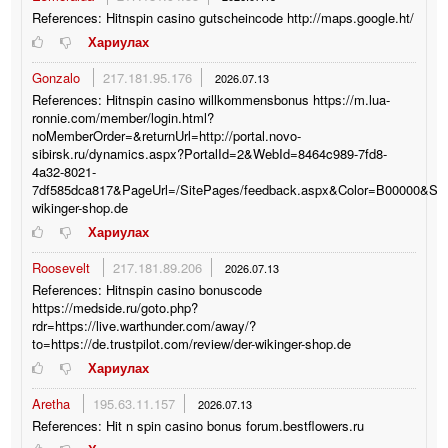
References: Hitnspin casino gutscheincode http://maps.google.ht/
Хариулах
Gonzalo
217.181.95.176
2026.07.13
References: Hitnspin casino willkommensbonus https://m.lua-
ronnie.com/member/login.html?
noMemberOrder=&returnUrl=http://portal.novo-
sibirsk.ru/dynamics.aspx?PortalId=2&WebId=8464c989-7fd8-
4a32-8021-
7df585dca817&PageUrl=/SitePages/feedback.aspx&Color=B00000&Source
wikinger-shop.de
Хариулах
Roosevelt
217.181.89.206
2026.07.13
References: Hitnspin casino bonuscode
https://medside.ru/goto.php?
rdr=https://live.warthunder.com/away/?
to=https://de.trustpilot.com/review/der-wikinger-shop.de
Хариулах
Aretha
195.63.11.157
2026.07.13
References: Hit n spin casino bonus forum.bestflowers.ru