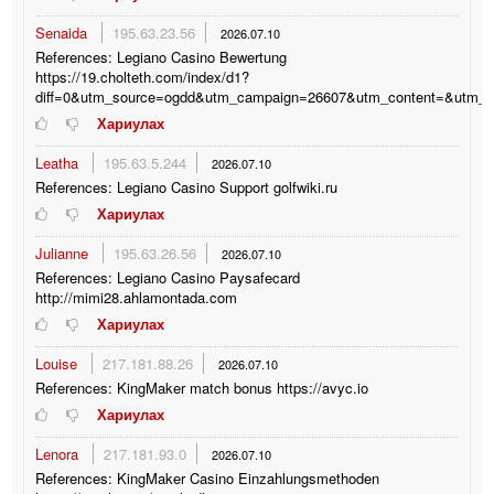
Senaida
195.63.23.56
2026.07.10
References: Legiano Casino Bewertung
https://19.cholteth.com/index/d1?
diff=0&utm_source=ogdd&utm_campaign=26607&utm_content=&utm_cl
Хариулах
Leatha
195.63.5.244
2026.07.10
References: Legiano Casino Support golfwiki.ru
Хариулах
Julianne
195.63.26.56
2026.07.10
References: Legiano Casino Paysafecard
http://mimi28.ahlamontada.com
Хариулах
Louise
217.181.88.26
2026.07.10
References: KingMaker match bonus https://avyc.io
Хариулах
Lenora
217.181.93.0
2026.07.10
References: KingMaker Casino Einzahlungsmethoden