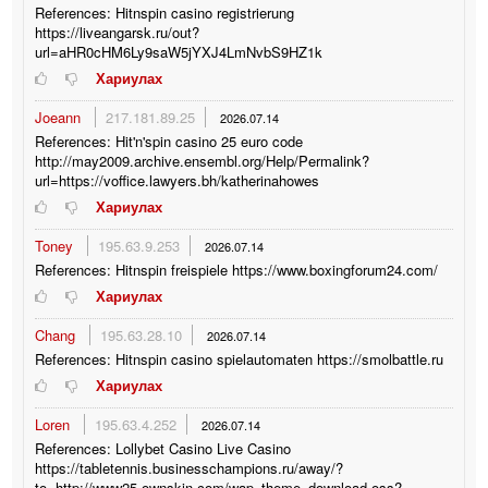
References: Hitnspin casino registrierung
https://liveangarsk.ru/out?
url=aHR0cHM6Ly9saW5jYXJ4LmNvbS9HZ1k
Хариулах
Joeann
217.181.89.25
2026.07.14
References: Hit'n'spin casino 25 euro code
http://may2009.archive.ensembl.org/Help/Permalink?
url=https://voffice.lawyers.bh/katherinahowes
Хариулах
Toney
195.63.9.253
2026.07.14
References: Hitnspin freispiele https://www.boxingforum24.com/
Хариулах
Chang
195.63.28.10
2026.07.14
References: Hitnspin casino spielautomaten https://smolbattle.ru
Хариулах
Loren
195.63.4.252
2026.07.14
References: Lollybet Casino Live Casino
https://tabletennis.businesschampions.ru/away/?
to=http://www25.ownskin.com/wap_theme_download.oss?