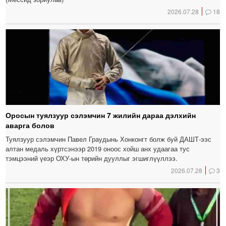
2026.07.28
18
Оросын туялзуур сэлэмчин 7 жилийн дараа дэлхийн
аварга болов
Туялзуур сэлэмчин Павел Граудынь Хонконгт болж буй ДАШТ-ээс
алтан медаль хүртсэнээр 2019 оноос хойш анх удаагаа тус
тэмцээний үеэр ОХУ-ын төрийн дууллыг эгшиглүүллээ.
2026.07.28
3