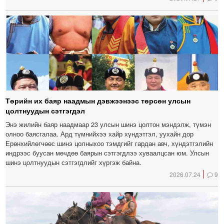
Төрийн их баяр наадмын дэвжээнээс төрсөн улсын
цолтнуудын сэтгэгдэл
Энэ жилийн баяр наадмаар 23 улсын шинэ цолтон мэндэлж, түмэн
олноо баясгалаа. Ард түмнийхээ хайр хүндэтгэл, уухайн дор
Ерөнхийлөгчөөс шинэ цолныхоо тэмдгийг гардан авч, хүндэтгэлийн
индрээс буусан мөчдөө баярын сэтгэгдлээ хуваалцсан юм. Улсын
шинэ цолтнуудын сэтгэгдлийг хүргэж байна.
2026.07.24
9