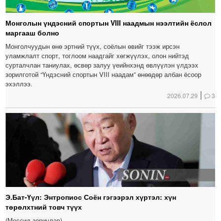
Монголын үндэсний спортын VIII наадмын нээлтийн ёслол
маргааш болно
Монголчуудын өнө эртний түүх, соёлын өвийг тээж ирсэн
уламжлалт спорт, тоглоом наадгайг хөгжүүлэх, олон нийтэд
сурталчлан таниулах, өсвөр залуу үеийнхэнд өвлүүлэн үлдээх
зорилготой “Үндэсний спортын VIII наадам” өнөөдөр албан ёсоор
эхэллээ.
2026.07.29
3
Э.Бат-Үүл: Энтропиос Соён гэгээрэл хүртэл: хүн
төрөлхтний товч түүх
(Мессид зориулав)