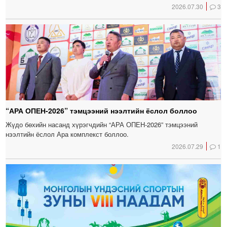
2026.07.30
3
“АРА ОПЕН-2026” тэмцээний нээлтийн ёслол боллоо
Жүдо бөхийн насанд хүрэгчдийн “АРА ОПЕН-2026” тэмцээний
нээлтийн ёслол Ара комплекст боллоо.
2026.07.29
1