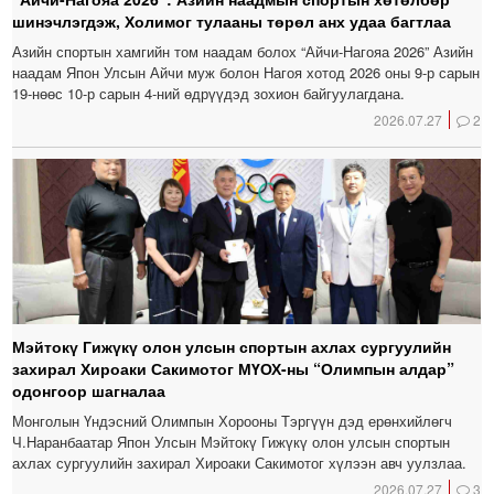
шинэчлэгдэж, Холимог тулааны төрөл анх удаа багтлаа
Азийн спортын хамгийн том наадам болох “Айчи-Нагояа 2026” Азийн
наадам Япон Улсын Айчи муж болон Нагоя хотод 2026 оны 9-р сарын
19-нөөс 10-р сарын 4-ний өдрүүдэд зохион байгуулагдана.
2026.07.27
2
Мэйтокү Гижүкү олон улсын спортын ахлах сургуулийн
захирал Хироаки Сакимотог МҮОХ-ны “Олимпын алдар”
одонгоор шагналаа
Монголын Үндэсний Олимпын Хорооны Тэргүүн дэд ерөнхийлөгч
Ч.Наранбаатар Япон Улсын Мэйтокү Гижүкү олон улсын спортын
ахлах сургуулийн захирал Хироаки Сакимотог хүлээн авч уулзлаа.
2026.07.27
3