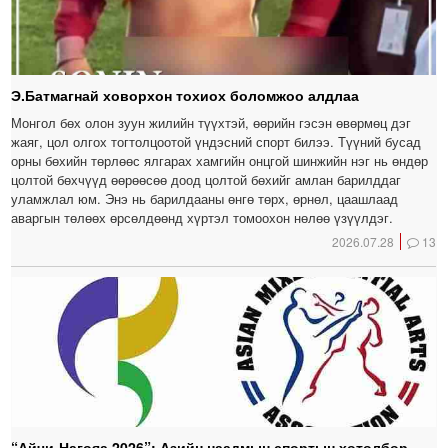
Э.Батмагнай ховорхон тохиох боломжоо алдлаа
Монгол бөх олон зуун жилийн түүхтэй, өөрийн гэсэн өвөрмөц дэг
жаяг, цол олгох тогтолцоотой үндэсний спорт билээ. Түүний бусад
орны бөхийн төрлөөс ялгарах хамгийн онцгой шинжийн нэг нь өндөр
цолтой бөхчүүд өөрөөсөө доод цолтой бөхийг амлан барилддаг
уламжлал юм. Энэ нь барилдааны өнгө төрх, өрнөл, цаашлаад
аваргын төлөөх өрсөлдөөнд хүртэл томоохон нөлөө үзүүлдэг.
2026.07.28
13
“Айчи-Нагояа 2026”: Азийн наадмын спортын хөтөлбөр