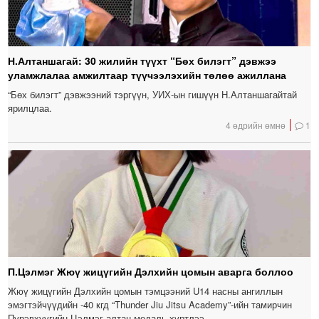
Н.Алтаншагай: 30 жилийн түүхт “Бөх билэгт” дэвжээ
уламжлалаа амжилтаар түүчээлэхийн төлөө ажиллана
“Бөх билэгт” дэвжээний тэргүүн, УИХ-ын гишүүн Н.Алтаншагайтай
ярилцлаа.
4 өдрийн өмнө
1
П.Цэлмэг Жюү жицүгийн Дэлхийн цомын аварга боллоо
Жюү жицүгийн Дэлхийн цомын тэмцээний U14 насны ангиллын
эмэгтэйчүүдийн -40 кгд “Thunder Jiu Jitsu Academy”-ийн тамирчин
Пүрэвхүүгийн Цэлмэг алтан медаль хүртлээ.