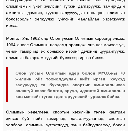
олимпизмын үнэт зүйлсийг түгээн дэлгэрүүлж, тамирчдын
амжилтыг дэмжин, хүүхэд залуучуудын оролцоо, олимпын
боловсролыг хөгжүүлэх үйлсийг манлайлан хэрэгжүүлж
ирлээ.
Монгол Улс 1962 онд Олон улсын Олимпын хороонд элсэж,
1964 оноос Олимпын наадамд оролцож, энэ цаг мөчөөс үе,
үеийн тамирчид эх орныхоо нэрийг дэлхийд цуурайтуулж,
олимпын бахархам түүхийг бүтээсээр ирсэн билээ.
Олон улсын Олимпын өдөр болон МҮОХ-ны 70
жилийн ойг тохиолдуулан нийт иргэд, хүүхэд
залуучууд та бүхэндээ спортыг амьдралынхаа
салшгүй хэсэг болгон, эрүүл, идэвхтэй амьдралын
хэв маягийг түгээн дэлгэрүүлэхийг уриалж байна.
Олимпын хөдөлгөөн, спортын хөгжлийн төлөө хамтран
зүтгэж буй нийт тамирчид, дасгалжуулагчид, спортын
холбоод, олимпын зүтгэлтнүүд, түнш байгууллагууд болон
спортод хайртай нийт ард иргэддээ чин сэтгэлийн талархал