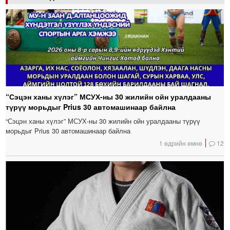
“Сэцэн ханы хүлэг” МСУХ-ны 30 жилийн ойн уралдааны
түрүү морьдыг Prius 30 автомашинаар байлна
“Сэцэн ханы хүлэг” МСУХ-ны 30 жилийн ойн уралдааны түрүү
морьдыг Prius 30 автомашинаар байлна
1 өдрийн өмнө
12