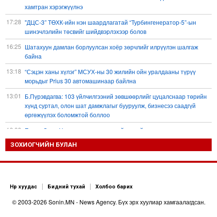
хамтран хэрэгжүүлнэ
17:28
"ДЦС-3” ТӨХК-ийн нэн шаардлагатай “Турбингенератор-5”-ын
шинэчлэлийн төсвийг шийдвэрлэхээр болов
16:25
Шатахуун дамлан борлуулсан хоёр зөрчлийг илрүүлэн шалгаж
байна
13:18
“Сэцэн ханы хүлэг” МСУХ-ны 30 жилийн ойн уралдааны түрүү
морьдыг Prius 30 автомашинаар байлна
13:01
Б.Пүрэвдагва: 103 үйлчилгээний зөвшөөрлийг цуцалснаар төрийн
хүнд суртал, олон шат дамжлагыг бууруулж, бизнесээ саадгүй
өргөжүүлэх боломжтой боллоо
12:38
Европ Орос-Украины мөргөлдөөнийг энхийн замаар
шийдвэрлэхийг хүсвэл зэвсэг нийлүүлэхээ зогсоох ёстой гэжээ
ЗОХИОГЧИЙН БУЛАН
11:57
ШХАБ-ын “Тяньшань-2026” кибер терроризмтой тэмцэх хамтарсан
сургуулилалт боллоо
11:54
Д.Трамп: АНУ сум, зэвсгийн нөөцөө нэмэгдүүлэх шаардлагатай
Нүүр хуудас
Бидний тухай
Холбоо барих
11:11
Б.Хулан дэлхийн аварга боллоо
© 2003-2026 Sonin.MN - News Agency. Бүх эрх хуулиар хамгаалагдсан.
10:48
Ц.Сандаг-Очир: COP17 ба COP31 хурлын уялдаа нь Риогийн