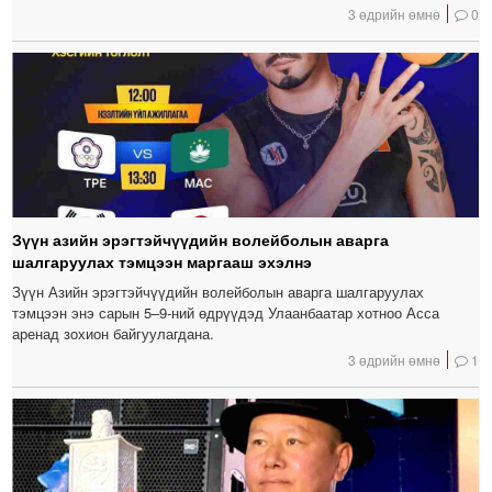
3 өдрийн өмнө
0
Зүүн азийн эрэгтэйчүүдийн волейболын аварга
шалгаруулах тэмцээн маргааш эхэлнэ
Зүүн Азийн эрэгтэйчүүдийн волейболын аварга шалгаруулах
тэмцээн энэ сарын 5–9-ний өдрүүдэд Улаанбаатар хотноо Асса
аренад зохион байгуулагдана.
3 өдрийн өмнө
1