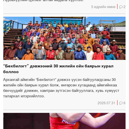
5 өдрийн өмнө
2
“Бөхбилэгт” дэвжээний 30 жилийн ойн баярын хурал
боллоо
Архангай аймгийн “Бөхбилэгт” дэвжээ үүсэн байгуулагдсаны 30
жилийн ойн баярын хурал болж, өнгөрсөн хугацаанд аймгийнхаа
бөхчүүдийг дэмжин, хамтран зүтгэсэн байгууллага, хувь хүмүүст
талархал илэрхийллээ.
2026.07.31
6