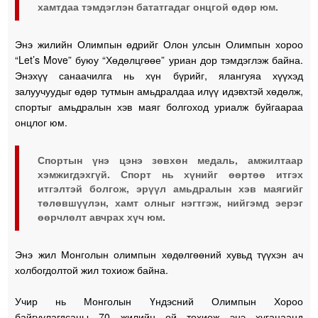
хамтдаа тэмдэглэн бататгадаг онцгой өдөр юм.
Энэ жилийн Олимпын өдрийг Олон улсын Олимпын хороо
“Let’s Move” буюу “Хөдөлцгөөе” уриан дор тэмдэглэж байна.
Энэхүү санаачилга нь хүн бүрийг, ялангуяа хүүхэд
залуучуудыг өдөр тутмын амьдралдаа илүү идэвхтэй хөдөлж,
спортыг амьдралын хэв маяг болгоход уриалж буйгаараа
онцлог юм.
Спортын үнэ цэнэ зөвхөн медаль, амжилтаар
хэмжигдэхгүй. Спорт нь хүнийг өөртөө итгэх
итгэлтэй болгож, эрүүл амьдралын хэв маягийг
төлөвшүүлэн, хамт олныг нэгтгэж, нийгэмд эерэг
өөрчлөлт авчрах хүч юм.
Энэ жил Монголын олимпын хөдөлгөөний хувьд түүхэн ач
холбогдолтой жил тохиож байна.
Учир нь Монголын Үндэсний Олимпын Хороо
байгуулагдсаны 70 жилийн ой тохиож энэ хугацаанд