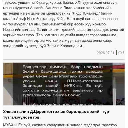
түүхээс уншигч та бүхэнд хүргэж байна. XXI зууны эхэн оны зун,
манан бүрхсэн Английн Альбиони Лидс хотноо хөлбөмбөгийн
ертөнцөд нэгэн шинэ од мэндэлсэн нь “Лидс Юнайтед” багийн
ахлагч Альф-Инге бяцхан хүү байв. Бага ахуй цагаасаа ааваасаа
үлгэр дуурайлал авч, хөлбөмбөгтэй ойр өссөн хүү хожмоо
Норвегийн шигшээ багийг ахалж, дэлхийн аваргад өрсөлдөх хүндтэй
үүргийг хүлээжээ. Тэр бол энэ цаг үеийн шилдэг тоглогчдын нэг,
цахим ертөнцийн од, хөгжилтэй хэгжүүн зангаараа олны хайр,
хүндлэлийг хүртээд буй Эрлинг Хааланд юм.
2026.07.31
6
Улсын начин Д.Цэрэнтогтохын барилдах эрхийг түр
түтгэлзүүлсэн гэв
МҮБХ-ы Ёс зүй, сахилга хариуцлагын зөвлөл мэдэгдэл гаргажээ.