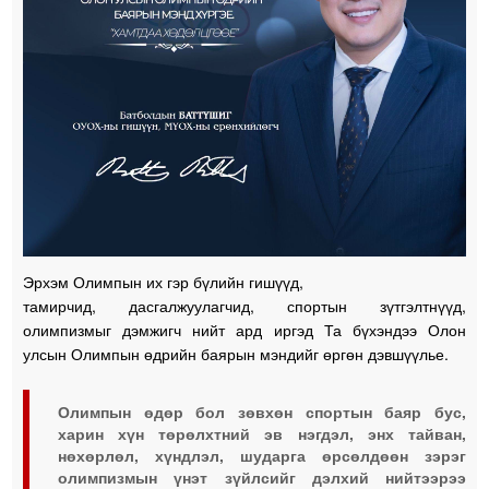
Эрхэм Олимпын их гэр бүлийн гишүүд,
тамирчид, дасгалжуулагчид, спортын зүтгэлтнүүд,
олимпизмыг дэмжигч нийт ард иргэд Та бүхэндээ Олон
улсын Олимпын өдрийн баярын мэндийг өргөн дэвшүүлье.
Олимпын өдөр бол зөвхөн спортын баяр бус,
харин хүн төрөлхтний эв нэгдэл, энх тайван,
нөхөрлөл, хүндлэл, шударга өрсөлдөөн зэрэг
олимпизмын үнэт зүйлсийг дэлхий нийтээрээ