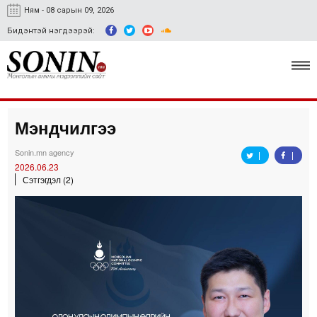
Ням - 08 сарын 09, 2026
Бидэнтэй нэгдээрэй:
Мэндчилгээ
Улс төр, эдийн засаг
Sonin.mn agency
Гэмт хэрэг
2026.06.23
Сэтгэгдэл (2)
Нийгэм, соёл
Спорт
Easy news