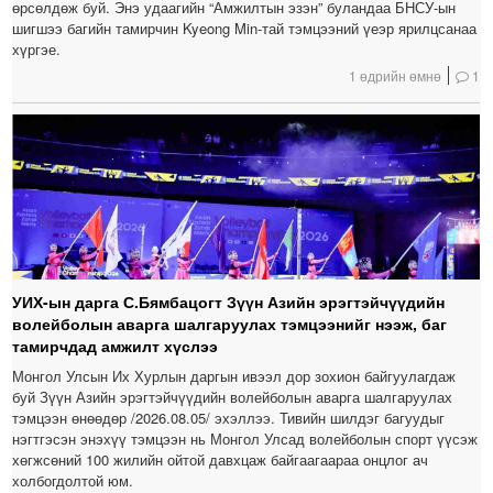
өрсөлдөж буй. Энэ удаагийн “Амжилтын эзэн” буландаа БНСУ-ын
шигшээ багийн тамирчин Kyeong Min-тай тэмцээний үеэр ярилцсанаа
хүргэе.
1 өдрийн өмнө
1
УИХ-ын дарга С.Бямбацогт Зүүн Азийн эрэгтэйчүүдийн
волейболын аварга шалгаруулах тэмцээнийг нээж, баг
тамирчдад амжилт хүслээ
Монгол Улсын Их Хурлын даргын ивээл дор зохион байгуулагдаж
буй Зүүн Азийн эрэгтэйчүүдийн волейболын аварга шалгаруулах
тэмцээн өнөөдөр /2026.08.05/ эхэллээ. Тивийн шилдэг багуудыг
нэгтгэсэн энэхүү тэмцээн нь Монгол Улсад волейболын спорт үүсэж
хөгжсөний 100 жилийн ойтой давхцаж байгаагаараа онцлог ач
холбогдолтой юм.