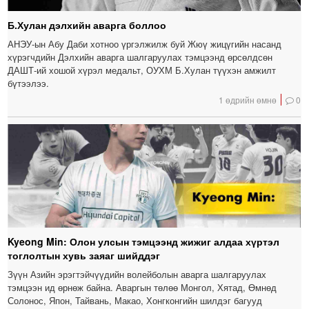
Б.Хулан дэлхийн аварга боллоо
АНЭУ-ын Абу Даби хотноо үргэлжилж буй Жюү жицүгийн насанд
хүрэгчдийн Дэлхийн аварга шалгаруулах тэмцээнд өрсөлдсөн
ДАШТ-ий хошой хүрэл медальт, ОУХМ Б.Хулан түүхэн амжилт
бүтээлээ.
1 өдрийн өмнө
0
Kyeong Min: Олон улсын тэмцээнд жижиг алдаа хүртэл
тоглолтын хувь заяаг шийддэг
Зүүн Азийн эрэгтэйчүүдийн волейболын аварга шалгаруулах
тэмцээн ид өрнөж байна. Аваргын төлөө Монгол, Хятад, Өмнөд
Солонос, Япон, Тайвань, Макао, Хонгконгийн шилдэг багууд