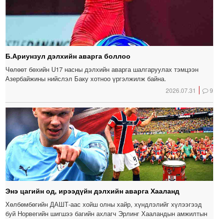
Б.Ариунзул дэлхийн аварга боллоо
Чөлөөт бөхийн U17 насны дэлхийн аварга шалгаруулах тэмцээн
Азербайжины нийслэл Баку хотноо үргэлжилж байна.
2026.07.31
9
Энэ цагийн од, ирээдүйн дэлхийн аварга Хааланд
Хөлбөмбөгийн ДАШТ-аас хойш олны хайр, хүндлэлийг хүлээгээд
буй Норвегийн шигшээ багийн ахлагч Эрлинг Хааландын амжилтын