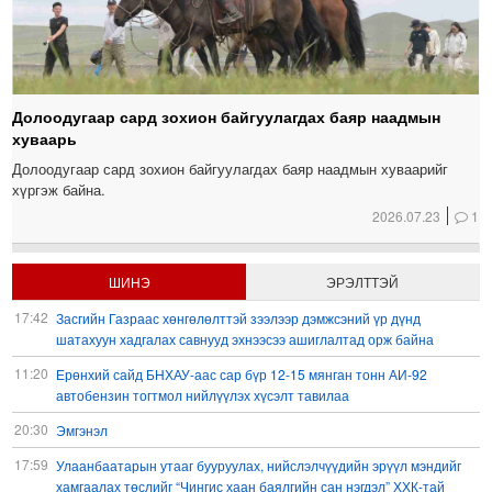
Долоодугаар сард зохион байгуулагдах баяр наадмын
хуваарь
Долоодугаар сард зохион байгуулагдах баяр наадмын хуваарийг
хүргэж байна.
2026.07.23
1
ШИНЭ
ЭРЭЛТТЭЙ
17:42
Засгийн Газраас хөнгөлөлттэй зээлээр дэмжсэний үр дүнд
шатахуун хадгалах савнууд эхнээсээ ашиглалтад орж байна
11:20
Ерөнхий сайд БНХАУ-аас сар бүр 12-15 мянган тонн АИ-92
автобензин тогтмол нийлүүлэх хүсэлт тавилаа
20:30
Эмгэнэл
17:59
Улаанбаатарын утааг бууруулах, нийслэлчүүдийн эрүүл мэндийг
хамгаалах төслийг “Чингис хаан баялгийн сан нэгдэл” ХХК-тай