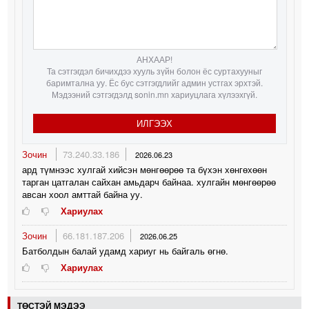
АНХААР!
Та сэтгэгдэл бичихдээ хууль зүйн болон ёс суртахууныг
баримтална уу. Ёс бус сэтгэгдлийг админ устгах эрхтэй.
Мэдээний сэтгэгдэлд sonin.mn хариуцлага хүлээхгүй.
ИЛГЭЭХ
Зочин
73.240.33.186
2026.06.23
ард түмнээс хулгай хийсэн мөнгөөрөө та бүхэн хөнгөхөөн
тарган цатгалан сайхан амьдарч байнаа. хулгайн мөнгөөрөө
авсан хоол амттай байна уу.
Хариулах
Зочин
66.181.187.206
2026.06.25
Батболдын балай удамд хариуг нь байгаль өгнө.
Хариулах
ТӨСТЭЙ МЭДЭЭ