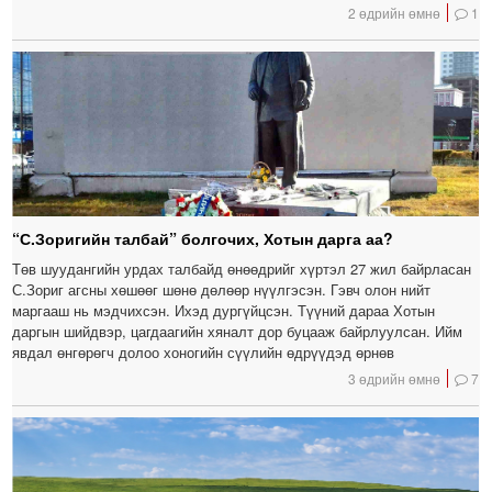
2 өдрийн өмнө
1
“С.Зоригийн талбай” болгочих, Хотын дарга аа?
Төв шуудангийн урдах талбайд өнөөдрийг хүртэл 27 жил байрласан
С.Зориг агсны хөшөөг шөнө дөлөөр нүүлгэсэн. Гэвч олон нийт
маргааш нь мэдчихсэн. Ихэд дургүйцсэн. Түүний дараа Хотын
даргын шийдвэр, цагдаагийн хяналт дор буцааж байрлуулсан. Ийм
явдал өнгөрөгч долоо хоногийн сүүлийн өдрүүдэд өрнөв
3 өдрийн өмнө
7