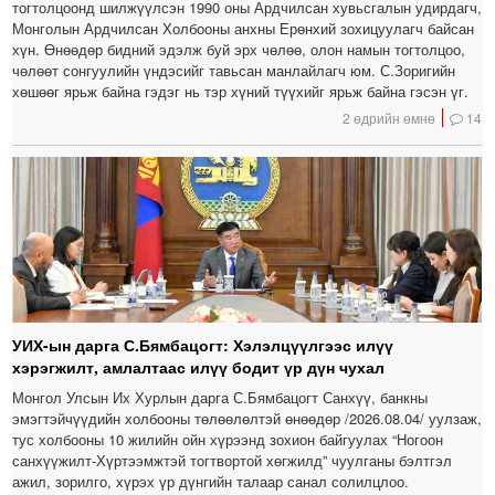
тогтолцоонд шилжүүлсэн 1990 оны Ардчилсан хувьсгалын удирдагч,
Монголын Ардчилсан Холбооны анхны Ерөнхий зохицуулагч байсан
хүн. Өнөөдөр бидний эдэлж буй эрх чөлөө, олон намын тогтолцоо,
чөлөөт сонгуулийн үндэсийг тавьсан манлайлагч юм. С.Зоригийн
хөшөөг ярьж байна гэдэг нь тэр хүний түүхийг ярьж байна гэсэн үг.
2 өдрийн өмнө
14
УИХ-ын дарга С.Бямбацогт: Хэлэлцүүлгээс илүү
хэрэгжилт, амлалтаас илүү бодит үр дүн чухал
Монгол Улсын Их Хурлын дарга С.Бямбацогт Санхүү, банкны
эмэгтэйчүүдийн холбооны төлөөлөлтэй өнөөдөр /2026.08.04/ уулзаж,
тус холбооны 10 жилийн ойн хүрээнд зохион байгуулах “Ногоон
санхүүжилт-Хүртээмжтэй тогтвортой хөгжилд” чуулганы бэлтгэл
ажил, зорилго, хүрэх үр дүнгийн талаар санал солилцлоо.