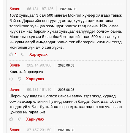
Зочин
66.181.187.136
2026.06.03
1072 хувьцааг 3 сая 500 мянган Монгол хүнээр хязгаар тавьж
байна. Дараагийн сонгуульд хятад хүмүүс адилхан таван
толгойгоос хувьцаа эзэмшдэг болгох гээд байна. Ийм юмаа
нуух гэж нас барсан хүний хувьцааг өвлүүлдэг болгож байна.
Монголын хүн ам 5 сая болбол тэдний 1 сая 500 мянган хүн
нь хувьцаагүй амьдардаг болно гэж ойлгоорой. 2050 он гэхэд
монголын хүн ам 5 сая хүрнэ.
1
Хариулах
Зочин
202.14.90.166
2026.06.03
Книгатай праздник
Хариулах
Зочин
66.181.161.10
2026.06.03
Шорон руу шидэж шоглож байсан залуу зэрэгцээд хуралд
орж явахаар өлөгчин Путинд сонин л байдаг байх даа. Эсвэл
тоодоггүй ч биз. Дуртайгаа шоронд хатаагаад эргэж уулзсаар
цочроо нь гараа биз.
Хариулах
Зочин
37.157.231.50
2026.06.03