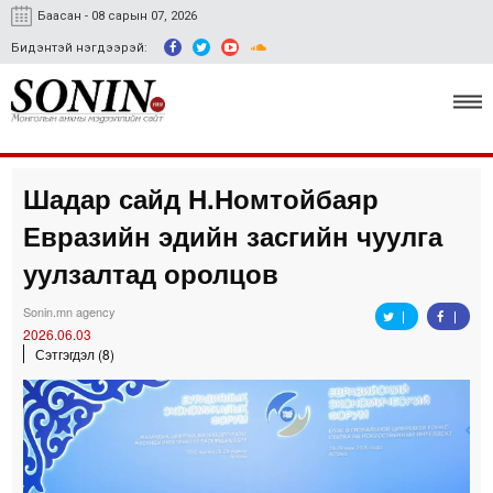
Баасан - 08 сарын 07, 2026
Бидэнтэй нэгдээрэй:
Шадар сайд Н.Номтойбаяр
Улс төр, эдийн засаг
Евразийн эдийн засгийн чуулга
Гэмт хэрэг
уулзалтад оролцов
Нийгэм, соёл
Sonin.mn agency
2026.06.03
Спорт
Сэтгэгдэл (8)
Easy news