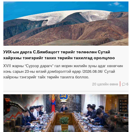
УИХ-ын дарга С.Бямбацогт төрийг төлөөлөн Сутай
хайрхны тэнгэрийг тахих төрийн тахилгад оролцлоо
XVII жарны “Сүрээр дарагч” гал морин жилийн зуны адаг хөхөгчин
хонь сарын 23-ны өлзий дэмбэрэлтэй өдөр /2026.08.06/ Сутай
хайрхны тэнгэрийг тайх төрийн тахилга боллоо.
20 цагийн өмнө
6