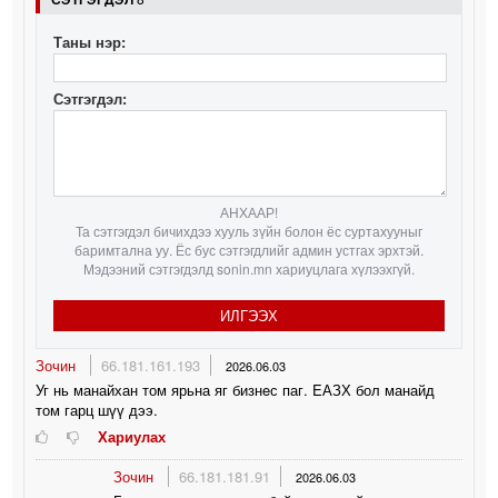
Таны нэр:
Сэтгэгдэл:
АНХААР!
Та сэтгэгдэл бичихдээ хууль зүйн болон ёс суртахууныг
баримтална уу. Ёс бус сэтгэгдлийг админ устгах эрхтэй.
Мэдээний сэтгэгдэлд sonin.mn хариуцлага хүлээхгүй.
ИЛГЭЭХ
Зочин
66.181.161.193
2026.06.03
Уг нь манайхан том ярьна яг бизнeс паг. EАЗХ бол манайд
том гарц шүү дээ.
Хариулах
Зочин
66.181.181.91
2026.06.03