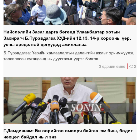
Нийслэлийн Засаг дарга бөгөөд Улаанбаатар хотын
Захирагч Б.Пүрэвдагва ХУД-ийн 12,13, 14-р хорооны үер,
усны эрсдэлтэй цэгүүдэд ажиллалаа
Б.Пүрэвдагва: Үерийн хамгаалалтын далангийн ажлыг эрчимжүүлж,
төлөвлөсөн хугацаанд нь дуусгахыг үүрэг болгов
3 өдрийн өмнө
2
Г.Дамдинням: Би өөрийгөө өмөөрч байгаа юм биш, бодит
нөхцөл байдал нь л энэ