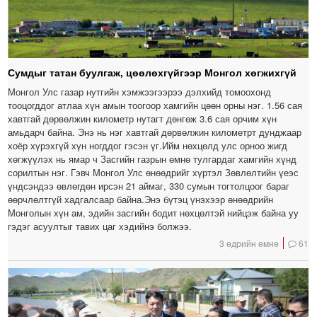
Сумдыг татан буулгаж, цөөлөхгүйгээр Монгол хөгжихгүй
Монгол Улс газар нутгийн хэмжээгээрээ дэлхийд томоохонд
тооцогддог атлаа хүн амын тоогоор хамгийн цөөн орны нэг. 1.56 сая
хавтгай дөрвөлжин километр нутагт дөнгөж 3.6 сая орчим хүн
амьдарч байна. Энэ нь нэг хавтгай дөрвөлжин километрт дунджаар
хоёр хүрэхгүй хүн ногддог гэсэн үг.Ийм нөхцөлд улс орноо жигд
хөгжүүлэх нь ямар ч Засгийн газрын өмнө тулгардаг хамгийн хүнд
сорилтын нэг. Гэвч Монгол Улс өнөөдрийг хүртэл Зөвлөлтийн үеэс
үндсэндээ өвлөгдөн ирсэн 21 аймаг, 330 сумын тогтолцоог бараг
өөрчлөлтгүй хадгалсаар байна.Энэ бүтэц үнэхээр өнөөдрийн
Монголын хүн ам, эдийн засгийн бодит нөхцөлтэй нийцэж байна уу
гэдэг асуултыг тавих цаг хэдийнэ болжээ.
3 өдрийн өмнө
61