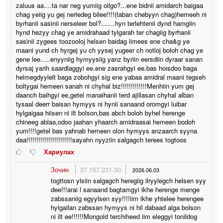
zaluus aa....ta nar neg yumiig oilgo?...ene bidnii amidarch baigaa
chag yeiig yu gej nerledeg bilee!!!!(taban chebyyn chag)hemeeh ni
byrhanii sasinii nerseleer bol?.......hyn terlehtenii dynd hamgiin
hynd hezyy chag ye amidrahaad tylgarah ter chagiig byrhanii
sasinii zygees toozooloj helsen baidag iimees ene cha&g ye
maani yund ch hyrgej yu ch yysej yugeer ch notloj boloh chag ye
gene lee.....enyyniig hymyysiig yanz byriin eersdiin dyraar sanan
dyrsaj yarih saardlaggyi ee.ene zasrahgyi ee.bas hoisdoo baga
helmegdyylelt baga zobohgyi sig ene yabaa amidral maani tegseh
boltygai hemeen sanah ni chyhal biz!!!!!!!!!!!!!Menhiin yum gej
daanch baihgyi ee,getel manaihanii terd ajillasan chyhal alban
tysaal deerr baisan hymyys ni hynii sanaand oromgyi luibar
hylgaigaa hiisen ni ilt bolson,bas abch boloh byhel herenge
chineeg ablaa,odoo jaahan yhaarch amidraasai hemeen bodoh
yum!!!!getel bas yahnab hemeen olon hymyys anzaarch syyna
daa!!!!!!!!!!!!!!!!!!!!!!!sayahn nyyziin salgagch terees togtoos
Хариулах
Зочин
37.157.231.50
2026.06.03
togttosn ylsiin salgagch heregiig ilryylegch helsen syy
dee!!!arai l sanaand bagtamgyi ikhe herenge menge
zabssaniig egyylsen syy!!!!iim ikhe yhtelee herengee
hylgailan zabssan hymyys ni hil dabaad alga bolson
ni ilt ee!!!!!!Mongold terchiheed iim eleggyi tonildog