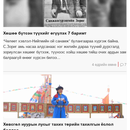
Хөшөө бүтсэн түүхийг өгүүлэх 7 баримт
“Чөлөөт хэвлэл-Нийгмийн ой санамж” булангаараа хүргэж байна.
С.Зориг амь насаа алдсанаас нэг жилийн дараа түүний дурсгалд
зориулсан хөшөөг бүтээж, түүнээс хойш хөшөө тийш очих ардын зам
балраагүй өнөөг хүрсэн билээ...
4 өдрийн өмнө
7
Хөвсгөл нуурын лусыг тахих төрийн тахилгын ёслол
боллоо