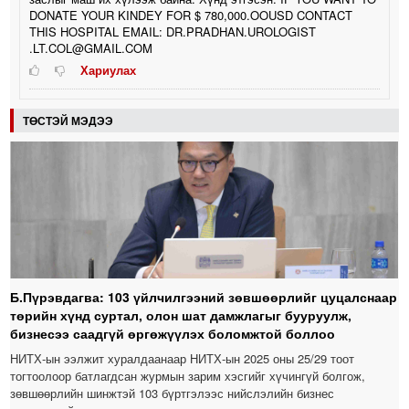
DONATE YOUR KINDEY FOR $ 780,000.OOUSD CONTACT
THIS HOSPITAL EMAIL: DR.PRADHAN.UROLOGIST
.LT.COL@GMAIL.COM
Хариулах
ТӨСТЭЙ МЭДЭЭ
Б.Пүрэвдагва: 103 үйлчилгээний зөвшөөрлийг цуцалснаар
төрийн хүнд суртал, олон шат дамжлагыг бууруулж,
бизнесээ саадгүй өргөжүүлэх боломжтой боллоо
НИТХ-ын ээлжит хуралдаанаар НИТХ-ын 2025 оны 25/29 тоот
тогтоолоор батлагдсан журмын зарим хэсгийг хүчингүй болгож,
зөвшөөрлийн шинжтэй 103 бүртгэлээс нийслэлийн бизнес