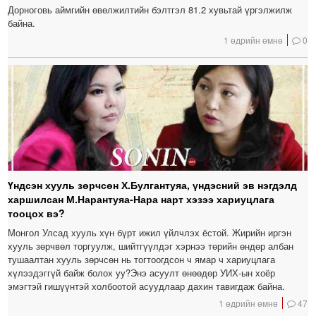
Дорноговь аймгийн өвөлжилтийн бэлтгэл 81.2 хувьтай үргэлжилж
байна.
1 өдрийн өмнө
0
Үндсэн хууль зөрчсөн Х.Булгантуяа, үндэсний эв нэгдэлд
харшилсан М.Нарантуяа-Нара нарт хэзээ хариуцлага
тооцох вэ?
Монгол Улсад хууль хүн бүрт ижил үйлчлэх ёстой. Жирийн иргэн
хууль зөрчвөл торгуулж, шийтгүүлдэг хэрнээ төрийн өндөр албан
тушаалтан хууль зөрчсөн нь тогтоогдсон ч ямар ч хариуцлага
хүлээдэггүй байж болох уу?Энэ асуулт өнөөдөр УИХ-ын хоёр
эмэгтэй гишүүнтэй холбоотой асуудлаар дахин тавигдаж байна.
1 өдрийн өмнө
47