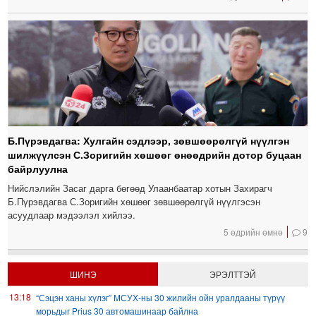
Б.Пүрэвдагва: Хулгайн сэдлээр, зөвшөөрөлгүй нүүлгэн
шилжүүлсэн С.Зоригийн хөшөөг өнөөдрийн дотор буцаан
байрлуулна
Нийслэлийн Засаг дарга бөгөөд Улаанбаатар хотын Захирагч
Б.Пүрэвдагва С.Зоригийн хөшөөг зөвшөөрөлгүй нүүлгэсэн
асуудлаар мэдээлэл хийлээ.
5 өдрийн өмнө
9
ШИНЭ
ЭРЭЛТТЭЙ
13:18
“Сэцэн ханы хүлэг” МСУХ-ны 30 жилийн ойн уралдааны түрүү
морьдыг Prius 30 автомашинаар байлна