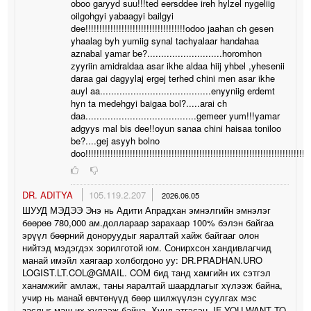
oboo garyyd suu!!!ted eersddee ireh hylzel nygeliig
oilgohgyi yabaagyi bailgyi
dee!!!!!!!!!!!!!!!!!!!!!!!!!!!!!!!!!!!!odoo jaahan ch gesen
yhaalag byh yumiig synal tachyalaar handahaa
aznabal yamar be?...........................horomhon
zyyriin amidraldaa asar ikhe aldaa hiij yhbel ,yhesenii
daraa gai dagyylaj ergej terhed chini men asar ikhe
auyl aa........................................enyyniig erdemt
hyn ta medehgyi baigaa bol?.....arai ch
daa........................................gemeer yum!!!yamar
adgyys mal bis dee!!oyun sanaa chini haisaa toniloo
be?....gej asyyh bolno
doo!!!!!!!!!!!!!!!!!!!!!!!!!!!!!!!!!!!!!!!!!!!!!!!!!!!!!!!!!!!!!!!!!!!!!!!!!!!!!!!!!
DR. ADITYA
105.119.2.207
2026.06.05
ШУУД МЭДЭЭ Энэ нь Адити Апрадхан эмнэлгийн эмнэлэг
бөөрөө 780,000 ам.доллараар зарахаар 100% бэлэн байгаа
эрүүл бөөрний доноруудыг яаралтай хайж байгааг олон
нийтэд мэдэгдэх зорилготой юм. Сонирхсон хандивлагчид
манай имэйл хаягаар холбогдоно уу: DR.PRADHAN.URO
LOGIST.LT.COL@GMAIL. COM бид танд хамгийн их сэтгэл
ханамжийг амлаж, таны яаралтай шаардлагыг хүлээж байна,
учир нь манай өвчтөнүүд бөөр шилжүүлэн суулгах мэс
заслыг маш их хүлээж байна. Хүнд этгэсэн. IF YOU WANT TO