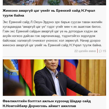
Жинхэнэ амаргүй цаг үеийг нь Ерөнхий сайд Н.Учрал
туулж байна
Экс Ерөнхий сайд Л.Оюун-Эрдэнэ эрх барьж суусан таван жилийн
хугацаандаа “амаргүй цаг үе” гэдэг үгийг мөн ч их ашиглаж билээ.
Гэвч экс Ерөнхий сайдын амаргүй цаг үе нь дотоодын хэдэн аж
ахуйн нэгжээ дайсан гэж зарлачихаад, тэдэнтэйгээ зодолдож
байснаас халиагүй гэчихвэл үнэнээс хол зөрөхгүй. Начир дээрээ
жинхэнэ амаргүй цаг үеийг нь Ерөнхий сайд Н.Учрал туулж байна.
22 цагийн өмнө
15
Өвөлжилтийн бэлтгэл ажлын хүрээнд Шадар сайд
Н.Номтойбаяр Дорноговь аймагт ажиллав