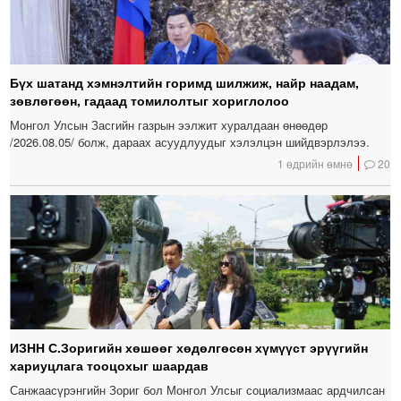
Бүх шатанд хэмнэлтийн горимд шилжиж, найр наадам,
зөвлөгөөн, гадаад томилолтыг хориглолоо
Монгол Улсын Засгийн газрын ээлжит хуралдаан өнөөдөр
/2026.08.05/ болж, дараах асуудлуудыг хэлэлцэн шийдвэрлэлээ.
1 өдрийн өмнө
20
ИЗНН С.Зоригийн хөшөөг хөдөлгөсөн хүмүүст эрүүгийн
хариуцлага тооцохыг шаардав
Санжаасүрэнгийн Зориг бол Монгол Улсыг социализмаас ардчилсан