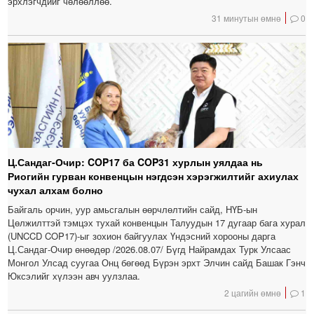
эрхлэгчдийг чөлөөллөө.
31 минутын өмнө
0
Ц.Сандаг-Очир: COP17 ба COP31 хурлын уялдаа нь
Риогийн гурван конвенцын нэгдсэн хэрэгжилтийг ахиулах
чухал алхам болно
Байгаль орчин, уур амьсгалын өөрчлөлтийн сайд, НҮБ-ын
Цөлжилттэй тэмцэх тухай конвенцын Талуудын 17 дугаар бага хурал
(UNCCD COP17)-ыг зохион байгуулах Үндэсний хорооны дарга
Ц.Сандаг-Очир өнөөдөр /2026.08.07/ Бүгд Найрамдах Турк Улсаас
Монгол Улсад суугаа Онц бөгөөд Бүрэн эрхт Элчин сайд Башак Гэнч
Юксэлийг хүлээн авч уулзлаа.
2 цагийн өмнө
1