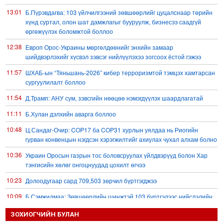
13:01
Б.Пүрэвдагва: 103 үйлчилгээний зөвшөөрлийг цуцалснаар төрийн
хүнд суртал, олон шат дамжлагыг бууруулж, бизнесээ саадгүй
өргөжүүлэх боломжтой боллоо
12:38
Европ Орос-Украины мөргөлдөөнийг энхийн замаар
шийдвэрлэхийг хүсвэл зэвсэг нийлүүлэхээ зогсоох ёстой гэжээ
11:57
ШХАБ-ын “Тяньшань-2026” кибер терроризмтой тэмцэх хамтарсан
сургуулилалт боллоо
11:54
Д.Трамп: АНУ сум, зэвсгийн нөөцөө нэмэгдүүлэх шаардлагатай
11:11
Б.Хулан дэлхийн аварга боллоо
10:48
Ц.Сандаг-Очир: COP17 ба COP31 хурлын уялдаа нь Риогийн
гурван конвенцын нэгдсэн хэрэгжилтийг ахиулах чухал алхам болно
10:36
Украин Оросын газрын тос боловсруулах үйлдвэрүүд болон Хар
тэнгисийн хөлөг онгоцнуудад цохилт өгчээ
10:23
Долоодугаар сард 709,503 зөрчил бүртгэгджээ
10:09
Б.Сэмжидмаа: Зөвшөөрлийн шинжтэй 103 бүртгэлээс нийслэлийн
бизнес эрхлэгчдийг чөлөөллөө
ЗОХИОГЧИЙН БУЛАН
09:49
Эрэн хайж байна