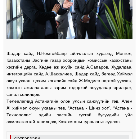
Шадар сайд Н.Номтойбаяр айлчлалын хүрээнд Монгол,
Казахстаны Засгийн газар хоорондын комиссын казахстаны
хэсгийн дарга, Хөдөө аж ахуйн сайд А.Сапаров, Худалдаа,
интеграцийн сайд А.Шаккалиев, Шадар сайд бөгөөд Хиймэл
оюун ухаан, цахим хөгжлийн сайд Ж.Мадиев нартай уулзаж,
хамтын ажиллагааны зарим тодорхой асуудлаар ярилцаж,
санал солилцов.
Төлөөлөгчид Астанагийн олон улсын санхүүгийн төв, Алем
AI хиймэл оюун ухааны төв, “Астана - Шинэ хот”, “Астана -
Технополис” эдийн засгийн тусгай бүсүүдийн үйл
ажиллагаатай танилцаж, Казахстаны туршлагыг судлав.
СЭТГЭГДЭЛ
8