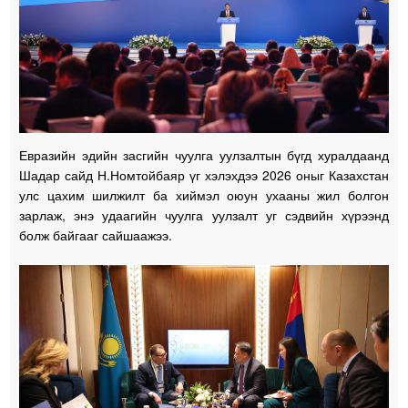
Евразийн эдийн засгийн чуулга уулзалтын бүгд хуралдаанд
Шадар сайд Н.Номтойбаяр үг хэлэхдээ 2026 оныг Казахстан
улс цахим шилжилт ба хиймэл оюун ухааны жил болгон
зарлаж, энэ удаагийн чуулга уулзалт уг сэдвийн хүрээнд
болж байгааг сайшаажээ.