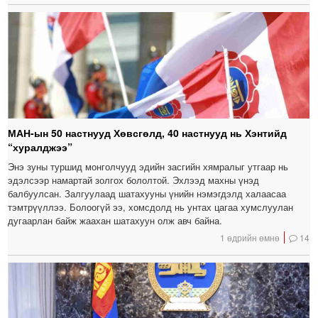
МАН-ын 50 настнууд Хөвсгөлд, 40 настнууд нь Хэнтийд
“хуралджээ”
Энэ зуны туршид монголчууд эдийн засгийн хямралыг утгаар нь
эдэлсээр намартай золгох бололтой. Эхлээд махны үнэд
балбуулсан. Залгуулаад шатахууны үнийн нэмэгдэлд халаасаа
тэмтрүүллээ. Болоогүй ээ, хомсдолд нь унтах цагаа хумслуулан
дугаарлан байж жаахан шатахуун олж авч байна.
1 өдрийн өмнө
14