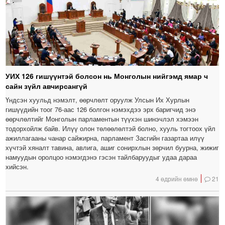
УИХ 126 гишүүнтэй болсон нь Монголын нийгэмд ямар ч
сайн зүйл авчирсангүй
Үндсэн хуульд нэмэлт, өөрчлөлт оруулж Улсын Их Хурлын
гишүүдийн тоог 76-аас 126 болгон нэмэхдээ эрх баригчид энэ
өөрчлөлтийг Монголын парламентын түүхэн шинэчлэл хэмээн
тодорхойлж байв. Илүү олон төлөөлөлтэй болно, хууль тогтоох үйл
ажиллагааны чанар сайжирна, парламент Засгийн газартаа илүү
хүчтэй хяналт тавина, авлига, ашиг сонирхлын зөрчил буурна, жижиг
намуудын оролцоо нэмэгдэнэ гэсэн тайлбаруудыг удаа дараа
хийсэн.
4 өдрийн өмнө
21