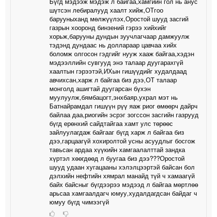
Бүгд мэдээж мэдэж л байгаа,хамгийн гол нь анус
шүтсэн лебиралууд хаалт хийж,ОТгоо
барууныханд мөлжүүлэх,Оростой шууд засгий
газрын хооронд бинзений гэрээ хийхийг
хорьж,барууны дундын зуучлагчаар дамжуулж
тэдэнд дундаас нь доллараар цавчаа хийх
боломж олгосон гэдгийг нууж хааж байгаа,хэдэн
мэдээллийн сувгууд энэ талаар дуугарахгүй
хаалтын гэрээтэй,ИХын гишүүдийг худалдаад
авчихсан,харж л байгаа биз дээ,ОТ талаар
монголд ашигтай дуугарсан бүхэн
муулуулж,бямбацогт,энхбаяр,ухрал мэт нь
Батнайрамдал гишүүн рүү яаж риог өмөөрч дайрч
байлаа даа,риогийн эсрэг зогссон засгийн газрууд
бүгд ерөнхий сайдтайгаа хамт улс төрөөс
зайлуулагдаж байгааг бүгд харж л байгаа биз
дээ,гарцаагүй хохиролтой усны асуудлыг босгож
тавьсан ардаа хүүкийн хамгаалалттай зандка
хүртэл хөөгдөөд л буугаа биз дээ???Оростой
шууд удаан хугацааны хэлэлцээртэй байсан бол
дэлхийн нефтийн хямрал манайд түй ч хамаагүй
байх байсныг бүгдээрээ мэдээд л байгаа мөртлөө
арьсаа хамгаалдагч юмуу,худалдагдсан байдаг ч
юмуу бүгд чимээгүй