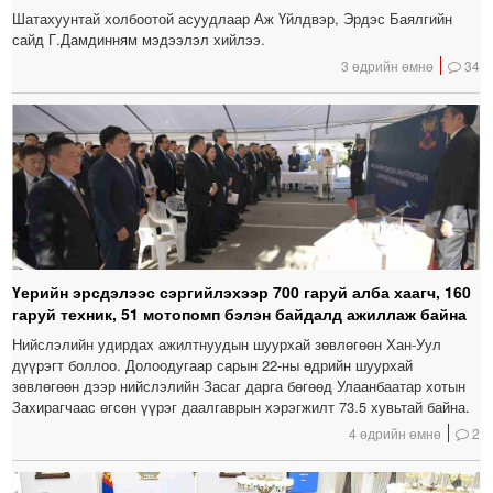
Шатахуунтай холбоотой асуудлаар Аж Үйлдвэр, Эрдэс Баялгийн
сайд Г.Дамдинням мэдээлэл хийлээ.
3 өдрийн өмнө
34
Үерийн эрсдэлээс сэргийлэхээр 700 гаруй алба хаагч, 160
гаруй техник, 51 мотопомп бэлэн байдалд ажиллаж байна
Нийслэлийн удирдах ажилтнуудын шуурхай зөвлөгөөн Хан-Уул
дүүрэгт боллоо. Долоодугаар сарын 22-ны өдрийн шуурхай
зөвлөгөөн дээр нийслэлийн Засаг дарга бөгөөд Улаанбаатар хотын
Захирагчаас өгсөн үүрэг даалгаврын хэрэгжилт 73.5 хувьтай байна.
4 өдрийн өмнө
2