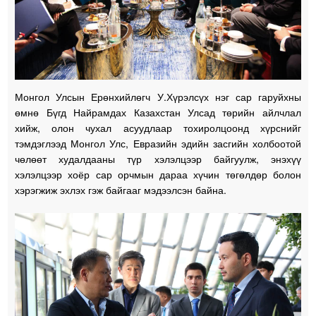
Монгол Улсын Ерөнхийлөгч У.Хүрэлсүх нэг сар гаруйхны
өмнө Бүгд Найрамдах Казахстан Улсад төрийн айлчлал
хийж, олон чухал асуудлаар тохиролцоонд хүрснийг
тэмдэглээд Монгол Улс, Евразийн эдийн засгийн холбоотой
чөлөөт худалдааны түр хэлэлцээр байгуулж, энэхүү
хэлэлцээр хоёр сар орчмын дараа хүчин төгөлдөр болон
хэрэгжиж эхлэх гэж байгааг мэдээлсэн байна.