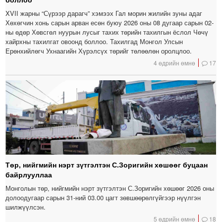
XVII жарны “Сүрээр дарагч” хэмээх Гал морин жилийн зуны адаг
Хөхөгчин хонь сарын арван есөн буюу 2026 оны 08 дугаар сарын 02-
ны өдөр Хөвсгөл нуурын лусыг тахих төрийн тахилгын ёслол Чөчү
хайрхны тахилгат овоонд боллоо. Тахилгад Монгол Улсын
Ерөнхийлөгч Ухнаагийн Хүрэлсүх төрийг төлөөлөн оролцлоо.
4 өдрийн өмнө
17
Төр, нийгмийн нэрт зүтгэлтэн С.Зоригийн хөшөөг буцаан
байрлууллаа
Монголын төр, нийгмийн нэрт зүтгэлтэн С.Зоригийн хөшөөг 2026 оны
долоодугаар сарын 31-ний 03.00 цагт зөвшөөрөлгүйгээр нүүлгэн
шилжүүлсэн.
5 өдрийн өмнө
18