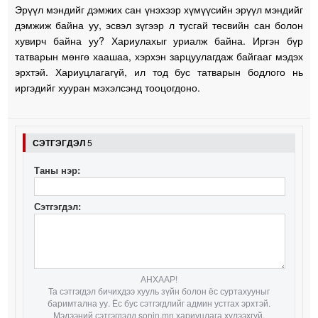
Эрүүл мэндийг дэмжих сан үнэхээр хүмүүсийн эрүүл мэндийг
дэмжиж байна уу, эсвэл зүгээр л тусгай төсвийн сан болон
хувирч байна уу? Хариулахыг уриалж байна. Иргэн бүр
татварын мөнгө хаашаа, хэрхэн зарцуулагдаж байгааг мэдэх
эрхтэй. Хариуцлагагүй, ил тод бус татварын бодлого нь
иргэдийг хууран мэхэлсэнд тооцогдоно.
СЭТГЭГДЭЛ
5
Таны нэр:
Сэтгэгдэл:
АНХААР!
Та сэтгэгдэл бичихдээ хууль зүйн болон ёс суртахууныг
баримтална уу. Ёс бус сэтгэгдлийг админ устгах эрхтэй.
Мэдээний сэтгэгдэлд sonin.mn хариуцлага хүлээхгүй.