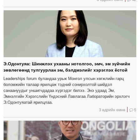
Э.Одонтуяа: Шинжлэх ухааны нотолгоо, эмч, эм зүйчийн
зөвлөгөөнд тулгуурлан эм, бэлдмэлийг хэрэглэх ёстой
Leaderships forum буландаа урьж Монгол улсын хөгжлийн гарц
боломжийн талаар ярилцаж тэдний сонирхолтой шийдэл
санаануудыг уншигчдадаа хүргэдэг билээ. Энэ удаад Эм,
Эмнэлгийн Хэрэгслийн Үндэсний Лавлагаа Лабораторийн эрхлэгч
Э.Одонтуяатай ярилцлаа.
3 өдрийн өмнө
5