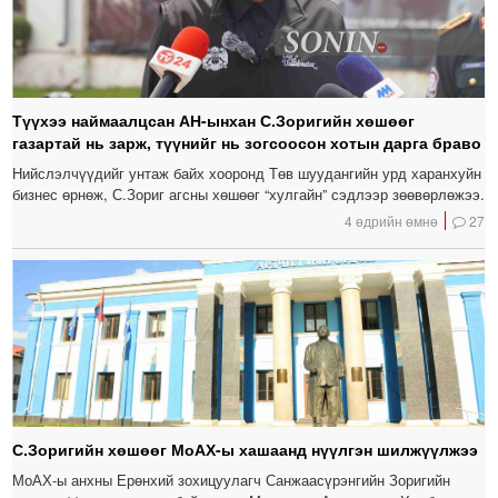
Түүхээ наймаалцсан АН-ынхан С.Зоригийн хөшөөг
газартай нь зарж, түүнийг нь зогсоосон хотын дарга браво
Нийслэлчүүдийг унтаж байх хооронд Төв шуудангийн урд харанхуйн
бизнес өрнөж, С.Зориг агсны хөшөөг “хулгайн” сэдлээр зөөвөрлөжээ.
4 өдрийн өмнө
27
С.Зоригийн хөшөөг МоАХ-ы хашаанд нүүлгэн шилжүүлжээ
МоАХ-ы анхны Ерөнхий зохицуулагч Санжаасүрэнгийн Зоригийн