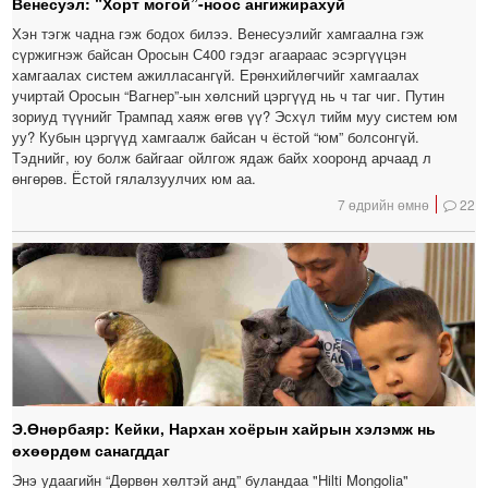
Венесуэл: “Хорт могой”-ноос ангижирахуй
Хэн тэгж чадна гэж бодох билээ. Венесуэлийг хамгаална гэж
сүржигнэж байсан Оросын С400 гэдэг агаараас эсэргүүцэн
хамгаалах систем ажилласангүй. Ерөнхийлөгчийг хамгаалах
учиртай Оросын “Вагнер”-ын хөлсний цэргүүд нь ч таг чиг. Путин
зориуд түүнийг Трампад хаяж өгөв үү? Эсхүл тийм муу систем юм
уу? Кубын цэргүүд хамгаалж байсан ч ёстой “юм” болсонгүй.
Тэднийг, юу болж байгааг ойлгож ядаж байх хооронд арчаад л
өнгөрөв. Ёстой гялалзуулчих юм аа.
7 өдрийн өмнө
22
Э.Өнөрбаяр: Кейки, Нархан хоёрын хайрын хэлэмж нь
өхөөрдөм санагддаг
Энэ удаагийн “Дөрвөн хөлтэй анд” буландаа "Hilti Mongolia"