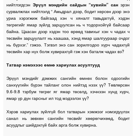
нийтлэгдсэн
Эрүүл мэндийн сайдын “хувийн” сан
эрэн
сурвалжлах нийтлэлд “ Амьдрал дээр, бодит хөрсөн дээр энэ
уриа хэрэгжиж байгаад хэн ч хяналт тавьдаггүй, хэдэн
төгрөгийг ямар зүйлд зарцуулсан нь ч тодорхойгүй байсаар
байна. Цаасан дээр хэдэн тоо өрөөд тавихыг хэн ч чадах ч
төсвийн зарцуулалт нь хаашаа, хэнд ямар шалгуураар очдог
нь бүрхэг.” гэжээ. Тэгвэл энэ сан зорилгодоо хүрч чадахгүй
төсвийн хар нүх болж хувирахгүй гэж хэн баталж чадах вэ?
Татвар нэмэхээс өмнө хариулах асуултууд
Эрүүл мэндийг дэмжих сангийн өмнөх болон одоогийн
санхүүгийн бүрэн тайланг олон нийтэд нээх үү? Төвлөрсөн
9.6-9.8 тэрбум төгрөг яг ямар төсөлд, хэчнээн хүнд хүрч,
ямар үр дүн гарсныг ил тод мэдээлэх үү?
Хэрэв хариулах зүйлгүй бол татварын хэмжээг нэмэгдүүлэх
санал нь зөвхөн сангийн төсвийг хөөрөгчихөөд, бодит
асуудлыг шийдэхгүй байх арга болж хувирна.