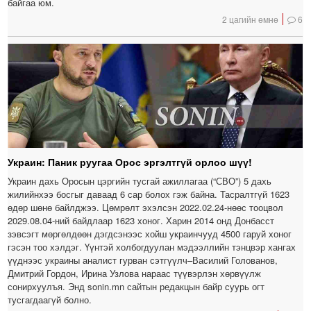
байгаа юм.
2 цагийн өмнө
6
Украин: Паник руугаа Орос эргэлтгүй орлоо шүү!
Украин дахь Оросын цэргийн тусгай ажиллагаа (“СВО”) 5 дахь
жилийнхээ босгыг даваад 6 сар болох гэж байна. Тасралтгүй 1623
өдөр шөнө байлджээ. Цөмрөлт эхэлсэн 2022.02.24-нөөс тооцвол
2029.08.04-ний байдлаар 1623 хоног. Харин 2014 онд Донбасст
зэвсэгт мөргөлдөөн дэгдсэнээс хойш украинчууд 4500 гаруй хоног
гэсэн тоо хэлдэг. Үүнтэй холбогдуулан мэдээллийн тэнцвэр хангах
үүднээс украины аналист гурван сэтгүүлч–Василий Голованов,
Дмитрий Гордон, Ирина Узлова нараас түүвэрлэн хөрвүүлж
сонирхуулъя. Энд sonin.mn сайтын редакцын байр суурь огт
тусгагдаагүй болно.