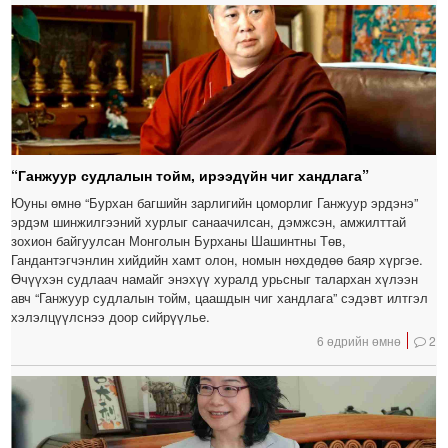
“Ганжуур судлалын тойм, ирээдүйн чиг хандлага”
Юуны өмнө “Бурхан багшийн зарлигийн цоморлиг Ганжуур эрдэнэ”
эрдэм шинжилгээний хурлыг санаачилсан, дэмжсэн, амжилттай
зохион байгуулсан Монголын Бурханы Шашинтны Төв,
Гандантэгчэнлин хийдийн хамт олон, номын нөхдөдөө баяр хүргэе.
Өчүүхэн судлаач намайг энэхүү хуралд урьсныг талархан хүлээн
авч “Ганжуур судлалын тойм, цаашдын чиг хандлага” сэдэвт илтгэл
хэлэлцүүлснээ доор сийрүүлье.
6 өдрийн өмнө
2