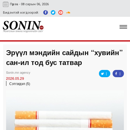
Пүрэв - 08 сарын 06, 2026
Бидэнтэй нэгдээрэй:
Эрүүл мэндийн сайдын “хувийн”
Улс төр, эдийн засаг
сан-ил тод бус татвар
Гэмт хэрэг
Sonin.mn agency
Нийгэм, соёл
2026.05.29
Сэтгэгдэл (5)
Спорт
Easy news