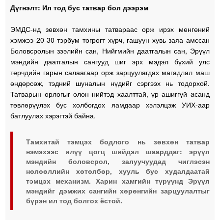
Дүгнэлт: Ил тод бус татвар бол дээрэм
ЭМДС-нд зөвхөн тамхины татвараас орж ирэх мөнгөний
хэмжээ 20-30 тэрбум төгрөгт хүрч, гашуун хувь заяа амссан
Боловсролын зээлийн сан, Нийгмийн даатгалын сан, Эрүүл
мэндийн даатгалын сангууд шиг эрх мэдэл бүхий улс
төрчдийн гарын салаагаар орж зарцуулагдах магадлал маш
өндөрсөж, тэдний шуналын нүдийг сэргээх нь тодорхой.
Татварын орлогыг олон нийтэд хаалттай, үр ашиггүй aсанд
төвлөрүүлэх бус холбогдох яамдаар хэлэлцэж УИХ-аар
батлуулах хэрэгтэй байна.
Тамхитай тэмцэх бодлого нь зөвхөн татвар
нэмэхээс илүү цогц шийдэл шаарддаг: эрүүл
мэндийн боловсрол, залуучуудад чиглэсэн
нөлөөллийн хөтөлбөр, хууль бус худалдаатай
тэмцэх механизм. Харин хамгийн түрүүнд Эрүүл
мэндийг дэмжих сангийн хөрөнгийн зарцуулалтыг
бүрэн ил тод болгох ёстой.