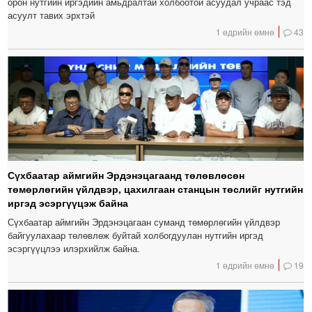
орон нутгийн иргэдийн амьдралтай холбоотой асуудал учраас тэд
асуулт тавих эрхтэй
1 өдрийн өмнө
43
Сүхбаатар аймгийн Эрдэнэцагаанд төлөвлөсөн
төмөрлөгийн үйлдвэр, цахилгаан станцын төслийг нутгийн
иргэд эсэргүүцэж байна
Сүхбаатар аймгийн Эрдэнэцагаан суманд төмөрлөгийн үйлдвэр
байгуулахаар төлөвлөж буйтай холбогдуулан нутгийн иргэд
эсэргүүцлээ илэрхийлж байна.
1 өдрийн өмнө
19