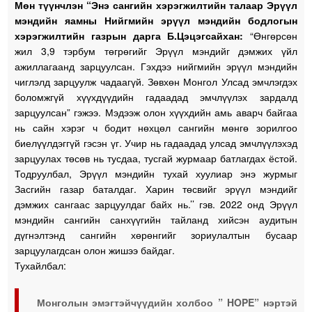
Мөн түүнчлэн “Энэ сангийн хэрэгжилтийн талаар Эрүүл
мэндийн яамны Нийгмийн эрүүл мэндийн бодлогын
хэрэгжилтийн газрын дарга Б.Цэцэгсайхан:
“Өнгөрсөн
жил 3,9 тэрбум төгрөгийг Эрүүл мэндийг дэмжих үйл
ажиллагаанд зарцуулсан. Гэхдээ нийгмийн эрүүл мэндийн
чиглэлд зарцуулж чадаагүй. Зөвхөн Монгол Улсад эмчлэгдэх
боломжгүй хүүхдүүдийн гадаадад эмчлүүлэх зардалд
зарцуулсан” гэжээ. Мэдээж олон хүүхдийн амь аварч байгаа
нь сайн хэрэг ч бодит нөхцөл сангийн мөнгө зорилгоо
биелүүлдэггүй гэсэн үг. Учир нь гадаадад улсад эмчлүүлэхэд
зарцуулах төсөв нь тусдаа, тусгай журмаар батлагдах ёстой.
Тодруулбал, Эрүүл мэндийн тухай хуулиар энэ журмыг
Засгийн газар баталдаг. Харин төсвийг эрүүл мэндийг
дэмжих сангаас зарцуулдаг байх нь.’’ гэв. 2022 онд Эрүүл
мэндийн сангийн санхүүгийн тайланд хийсэн аудитын
дүгнэлтэнд сангийн хөрөнгийг зориулалтын бусаар
зарцуулагдсан олон жишээ байдаг.
Тухайлбал:
Монголын эмэгтэйчүүдийн холбоо ” HOPE” нэртэй