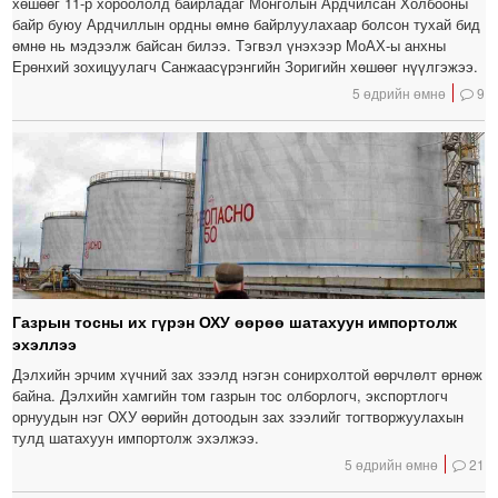
хөшөөг 11-р хороололд байрладаг Монголын Ардчилсан Холбооны
байр буюу Ардчиллын ордны өмнө байрлуулахаар болсон тухай бид
өмнө нь мэдээлж байсан билээ. Тэгвэл үнэхээр МоАХ-ы анхны
Ерөнхий зохицуулагч Санжаасүрэнгийн Зоригийн хөшөөг нүүлгэжээ.
5 өдрийн өмнө
9
Газрын тосны их гүрэн ОХУ өөрөө шатахуун импортолж
эхэллээ
Дэлхийн эрчим хүчний зах зээлд нэгэн сонирхолтой өөрчлөлт өрнөж
байна. Дэлхийн хамгийн том газрын тос олборлогч, экспортлогч
орнуудын нэг ОХУ өөрийн дотоодын зах зээлийг тогтворжуулахын
тулд шатахуун импортолж эхэлжээ.
5 өдрийн өмнө
21