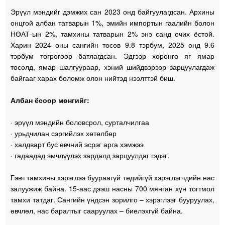
Эрүүл мэндийг дэмжих сан 2023 онд байгуулагдсан. Архины
онцгой албан татварын 1%, эмийн импортын гаалийн болон
НӨАТ-ын 2%, тамхины татварын 2% энэ санд очих ёстой.
Харин 2024 оны сангийн төсөв 9.8 тэрбум, 2025 онд 9.6
тэрбум төгрөгөөр батлагдсан. Эдгээр хөрөнгө яг ямар
төсөлд, ямар шалгуураар, хэний шийдвэрээр зарцуулагдаж
байгааг харах боломж олон нийтэд нээлттэй биш.
Албан ёсоор мөнгийг:
· эрүүл мэндийн боловсрол, сурталчилгаа
· урьдчилан сэргийлэх хөтөлбөр
· халдварт бус өвчний эсрэг арга хэмжээ
· гадаадад эмчлүүлэх зардалд зарцуулдаг гэдэг.
Гэвч тамхины хэрэглээ буураагүй төдийгүй хэрэглэгчдийн нас
залуужиж байна. 15-аас дээш насны 700 мянган хүн тогтмол
тамхи татдаг. Сангийн үндсэн зорилго – хэрэглээг бууруулах,
өвчлөл, нас баралтыг сааруулах – биелэхгүй байна.