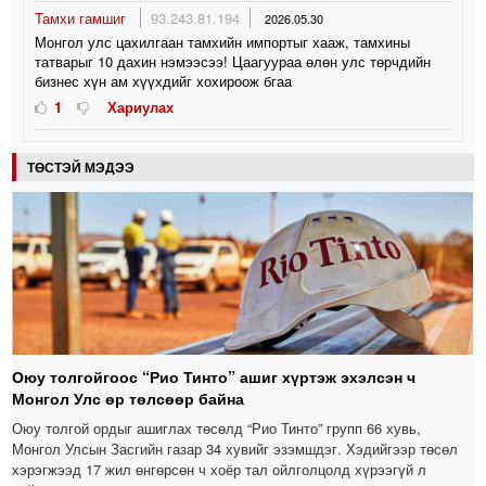
Тамхи гамшиг
93.243.81.194
2026.05.30
Монгол улс цахилгаан тамхийн импортыг хааж, тамхины
татварыг 10 дахин нэмээсээ! Цаагуураа өлөн улс төрчдийн
бизнес хүн ам хүүхдийг хохироож бгаа
1
Хариулах
ТӨСТЭЙ МЭДЭЭ
Оюу толгойгоос “Рио Тинто” ашиг хүртэж эхэлсэн ч
Монгол Улс өр төлсөөр байна
Оюу толгой ордыг ашиглах төсөлд “Рио Тинто” групп 66 хувь,
Монгол Улсын Засгийн газар 34 хувийг эзэмшдэг. Хэдийгээр төсөл
хэрэгжээд 17 жил өнгөрсөн ч хоёр тал ойлголцолд хүрээгүй л