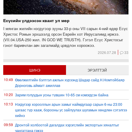
Есүсийн үлдээсэн квант ул мөр
I мянган жилийн нэгдүгээр зууны 33-р оны VII сарын 4-ний өдөр Есүс
Христос Ромын эрхшээлд орсон Еврейн хот Иерусалимд иржээ.
(VII.04.USA-250 жил. IN GOD WE TRUSTH). Гэтэл Есүс Христосыг
гэнэт баривчлан авч загалмайд цовдлон хороожээ.
2026.07.28
33
ШИНЭ
ЭРЭЛТТЭЙ
10:49
Өвөлжилтийн бэлтгэл ажлын хүрээнд Шадар сайд Н.Номтойбаяр
Дорноговь аймагт ажиллав
10:20
Зарим голуудын усны түвшин 10-65 см нэмэгдсэн байна
10:13
Нэгдүгээр хорооллын арын замыг наймдугаар сарын 6-ны 23:00
цагаас түр хааж, борооны ус зайлуулах шугамын хөндлөн сэтэлгээ
хийнэ
09:59
Дронтой холбоотой дагалдах хэрэгслийн экспортын хяналтыг
чангатгана гэжээ