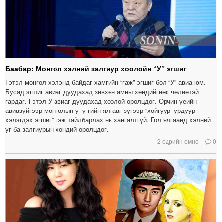
Баабар: Монгол хэлний залгиур хоолойн “У” эгшиг
Гэтэл монгол хэлэнд байдаг хамгийн “гаж” эгшиг бол “У” авиа юм.
Бусад эгшиг авиаг дуудахад зөвхөн амны хөндийгөөс чөлөөтэй
гардаг. Гэтэл У авиаг дуудахад хоолой оролцдог. Орчин үеийн
авиазүйгээр монголын у–ү-гийн ялгааг зүгээр “хойгуур–урдуур
хэлэгдэх эгшиг” гэж тайлбарлах нь хангалтгүй. Гол ялгаанд хэлний
уг ба залгиурын хөндий оролцдог.
2 өдрийн өмнө
0