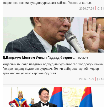
таарах нээ гэж би хувьдаа урамшиж байгаа. Үнэнээ л хэлье.
2026.07.29
31
Д.Баярхүү: Монгол Улсын Гадаад бодлогын ялалт
Үндэсний их баяр наадмын өдрүүдийн уур амьсгал холдоогүй байна.
Гэхдээ гадаад бодлогын судлаач, Элчин сайд асан хүний нүдээр
арай өөр өнцөг олж харснаа буулгая.
2026.07.29
15