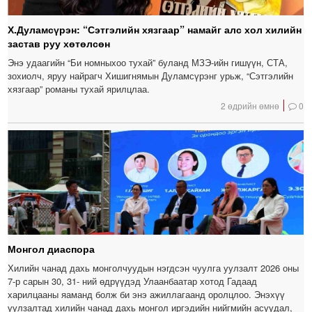
Х.Дуламсүрэн: “Сэтгэлийн хязгаар” намайг алс хол хилийн
застав руу хөтөлсөн
Энэ удаагийн “Би номныхоо тухай” буланд МЗЭ-ийн гишүүн, СТА,
зохиолч, яруу найрагч Хишигнямын Дуламсүрэнг урьж, “Сэтгэлийн
хязгаар” романы тухай ярилцлаа.
2 өдрийн өмнө
0
Монгол диаспора
Хилийн чанад дахь монголчуудын нэгдсэн чуулга уулзалт 2026 оны
7-р сарын 30, 31- ний өдрүүдэд Улаанбаатар хотод Гадаад
харилцааны яаманд болж би энэ ажиллагаанд оролцлоо. Энэхүү
уулзалтад хилийн чанад дахь монгол иргэдийн нийгмийн асуудал,