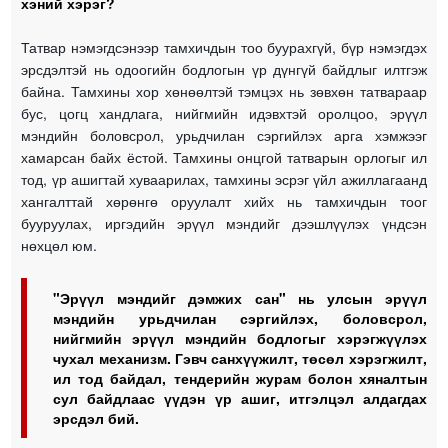
хэний хэрэг?
Татвар нэмэгдсэнээр тамхичдын тоо буурахгүй, бүр нэмэгдэх
эрсдэлтэй нь одоогийн бодлогын үр дүнгүй байдлыг илтгэж
байна. Тамхины хор хөнөөлтэй тэмцэх нь зөвхөн татвараар
бус, цогц хандлага, нийгмийн идэвхтэй оролцоо, эрүүл
мэндийн боловсрол, урьдчилан сэргийлэх арга хэмжээг
хамарсан байх ёстой. Тамхины онцгой татварын орлогыг ил
тод, үр ашигтай хуваарилах, тамхины эсрэг үйл ажиллагаанд
хангалттай хөрөнгө оруулалт хийх нь тамхичдын тоог
бууруулах, иргэдийн эрүүл мэндийг дээшлүүлэх үндсэн
нөхцөл юм.
"Эрүүл мэндийг дэмжих сан" нь улсын эрүүл
мэндийн урьдчилан сэргийлэх, боловсрол,
нийгмийн эрүүл мэндийн бодлогыг хэрэгжүүлэх
чухал механизм. Гэвч санхүүжилт, төсөл хэрэгжилт,
ил тод байдал, тендерийн журам болон хяналтын
сул байдлаас үүдэн үр ашиг, итгэлцэл алдагдах
эрсдэл бий.