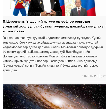
Ө.Цэрэнчунт: Үндэсний язгуур өв соёлоо сонгодог
урлагтай хослуулсан бүтээл туурвиж, дэлхийд таниулахыг
зорьж байна
Ганцхан авьяас бус тууштай хөдөлмөр амжилтад хүргэдэг. Үүний
тод жишээ бол хүүхэд ахуйдаа дуулах авьяасаа нээж, тууштай
хөдөлмөрлөсөөр өдгөө дэлхийн болон Монголын сонгодог дуурийн
30 орчим дүрийг тайзнаа амилуулаад буй Өлзийбүрэнгийн
Цэрэнчунт юм. Тэрээр саяхан Монгол Улсын Гавьяат жүжигчин
хэмээх эрхэм хүндтэй цолоор шагнагдсан билээ. Энэ дашрамд
“Зууны мэдээ” сонин “Төрийн хишигтэн” буландаа түүнийг урьж,
ярилцлаа.
2026.07.29
2