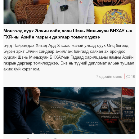
Монголд суух Элчин сайд асан Шэнь Миньжуан БНХАУ-ын
ГХЯ-ны Азийн газрын даргаар томилогджээ
Бүгд Найрамдах Хятад Ард Улсаас манай улсад суух Онц бөгөөд
Бүрэн эрхт Элчин сайдаар ажиллаж байгаад саяхан эх орондоо
буцсан Шэнь Миньжуан БНХАУ-ын Гадаад харилцааны яамны Азийн
газрын даргаар томилогджээ. Энэ нь түүний дипломат албан тушаал
ахиж буй хэрэг юм.
7 өдрийн өмнө
16