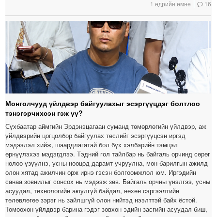
1 өдрийн өмнө
16
Монголчууд үйлдвэр байгуулахыг эсэргүүцдэг болтлоо
тэнэгэрчихсэн гэж үү?
Сүхбаатар аймгийн Эрдэнэцагаан суманд төмөрлөгийн үйлдвэр, аж
үйлдвэрийн цогцолбор байгуулах төслийг эсэргүүцсэн иргэд
мэдээлэл хийж, шаардлагатай бол бүх хэлбэрийн тэмцэл
өрнүүлэхээ мэдэгдлээ. Тэдний гол тайлбар нь байгаль орчинд сөрөг
нөлөө үзүүлнэ, усны нөөцөд дарамт учруулна, мөн барилгын ажилд
олон хятад ажилчин орж ирнэ гэсэн болгоомжлол юм. Иргэдийн
санаа зовнилыг сонсох нь мэдээж зөв. Байгаль орчны үнэлгээ, усны
асуудал, технологийн аюулгүй байдал, нөхөн сэргээлтийн
төлөвлөгөө зэрэг нь зайлшгүй олон нийтэд нээлттэй байх ёстой.
Томоохон үйлдвэр барина гэдэг зөвхөн эдийн засгийн асуудал биш,