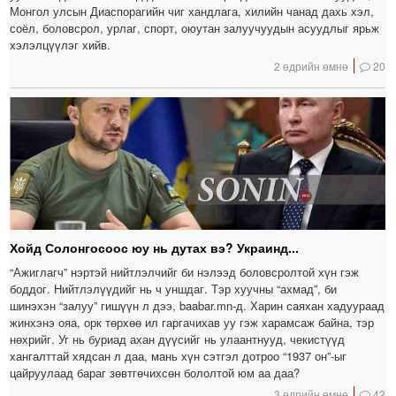
Монгол улсын Диаспорагийн чиг хандлага, хилийн чанад дахь хэл,
соёл, боловсрол, урлаг, спорт, оюутан залуучуудын асуудлыг ярьж
хэлэлцүүлэг хийв.
2 өдрийн өмнө
20
Хойд Солонгосоос юу нь дутах вэ? Украинд...
“Ажиглагч” нэртэй нийтлэлчийг би нэлээд боловсролтой хүн гэж
боддог. Нийтлэлүүдийг нь ч уншдаг. Тэр хуучны “ахмад”, би
шинэхэн “залуу” гишүүн л дээ, baabar.mn-д. Харин саяхан хадуураад
жинхэнэ ояа, орк төрхөө ил гаргачихав уу гэж харамсаж байна, тэр
нөхрийг. Уг нь буриад ахан дүүсийг нь улаантнууд, чекистүүд
хангалттай хядсан л даа, мань хүн сэтгэл дотроо “1937 он”-ыг
цайруулаад бараг зөвтгөчихсөн бололтой юм аа даа?
3 өдрийн өмнө
42