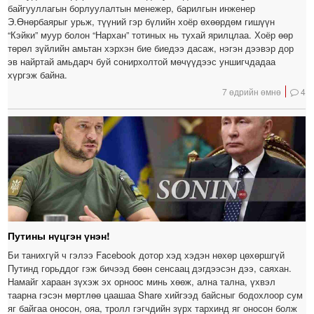
байгууллагын борлуулалтын менежер, барилгын инженер
Э.Өнөрбаярыг урьж, түүний гэр бүлийн хоёр өхөөрдөм гишүүн
“Кэйки” муур болон “Нархан” тотиных нь тухай ярилцлаа. Хоёр өөр
төрөл зүйлийн амьтан хэрхэн бие биедээ дасаж, нэгэн дээвэр дор
эв найртай амьдарч буй сонирхолтой мөчүүдээс уншигчдадаа
хүргэж байна.
7 өдрийн өмнө
4
Путины нүцгэн үнэн!
Би танихгүй ч гэлээ Facebook дотор хэд хэдэн нөхөр цөхөршгүй
Путинд горьддог гэж бичээд бөөн сенсаац дэгдээсэн дээ, саяхан.
Намайг хараан зүхэж эх орноос минь хөөж, ална тална, үхвэл
таарна гэсэн мөртлөө цаашаа Share хийгээд байсныг бодохлоор сум
яг байгаа оносон, ояа, тролл гэгчдийн зүрх тархинд яг оносон болж