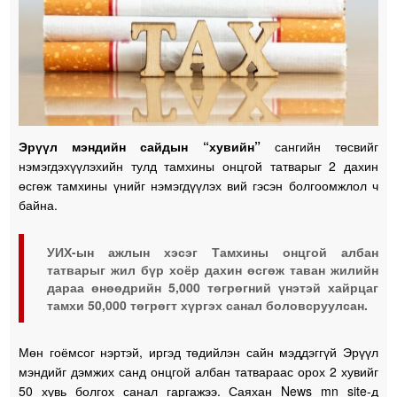
Эрүүл мэндийн сайдын “хувийн”
сангийн төсвийг
нэмэгдэхүүлэхийн тулд тамхины онцгой татварыг 2 дахин
өсгөж тамхины үнийг нэмэгдүүлэх вий гэсэн болгоомжлол ч
байна.
УИХ-ын ажлын хэсэг Тамхины онцгой албан
татварыг жил бүр хоёр дахин өсгөж таван жилийн
дараа өнөөдрийн 5,000 төгрөгний үнэтэй хайрцаг
тамхи 50,000 төгрөгт хүргэх санал боловсруулсан.
Мөн гоёмсог нэртэй, иргэд төдийлэн сайн мэддэггүй Эрүүл
мэндийг дэмжих санд онцгой албан татвараас орох 2 хувийг
50 хувь болгох санал гаргажээ. Саяхан News mn site-д