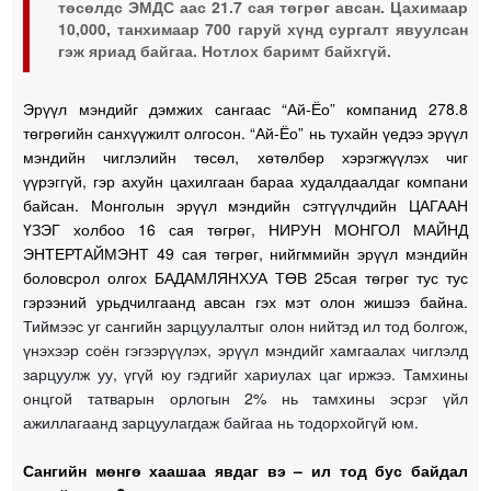
төсөлдс ЭМДС аас 21.7 сая төгрөг авсан. Цахимаар
10,000, танхимаар 700 гаруй хүнд сургалт явуулсан
гэж яриад байгаа. Нотлох баримт байхгүй.
Эрүүл мэндийг дэмжих сангаас “Ай-Ёо” компанид 278.8
төгрөгийн санхүүжилт олгосон. “Ай-Ёо” нь тухайн үедээ эрүүл
мэндийн чиглэлийн төсөл, хөтөлбөр хэрэгжүүлэх чиг
үүрэггүй, гэр ахуйн цахилгаан бараа худалдаалдаг компани
байсан. Монголын эрүүл мэндийн сэтгүүлчдийн ЦАГААН
ҮЗЭГ холбоо 16 сая төгрөг, НИРУН МОНГОЛ МАЙНД
ЭНТЕРТАЙМЭНТ 49 сая төгрөг, нийгммийн эрүүл мэндийн
боловсрол олгох БАДАМЛЯНХУА ТӨВ 25сая төгрөг тус тус
гэрээний урьдчилгаанд авсан гэх мэт олон жишээ байна.
Тиймээс уг сангийн зарцуулалтыг олон нийтэд ил тод болгож,
үнэхээр соён гэгээрүүлэх, эрүүл мэндийг хамгаалах чиглэлд
зарцуулж уу, үгүй юу гэдгийг хариулах цаг иржээ. Тамхины
онцгой татварын орлогын 2% нь тамхины эсрэг үйл
ажиллагаанд зарцуулагдаж байгаа нь тодорхойгүй юм.
Сангийн мөнгө хаашаа явдаг вэ – ил тод бус байдал