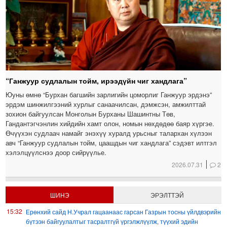
“Ганжуур судлалын тойм, ирээдүйн чиг хандлага”
Юуны өмнө “Бурхан багшийн зарлигийн цоморлиг Ганжуур эрдэнэ”
эрдэм шинжилгээний хурлыг санаачилсан, дэмжсэн, амжилттай
зохион байгуулсан Монголын Бурханы Шашинтны Төв,
Гандантэгчэнлин хийдийн хамт олон, номын нөхдөдөө баяр хүргэе.
Өчүүхэн судлаач намайг энэхүү хуралд урьсныг талархан хүлээн
авч “Ганжуур судлалын тойм, цаашдын чиг хандлага” сэдэвт илтгэл
хэлэлцүүлснээ доор сийрүүлье.
2026.07.31
2
ШИНЭ
ЭРЭЛТТЭЙ
15:32
Ерөнхий сайд Н.Учрал гацаанаас гарсан Газрын тосны үйлдвэрийн
бүтээн байгуулалтыг тасралтгүй үргэлжлүүлж, түүхий эдийн