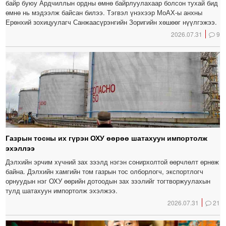
байр буюу Ардчиллын ордны өмнө байрлуулахаар болсон тухай бид
өмнө нь мэдээлж байсан билээ. Тэгвэл үнэхээр МоАХ-ы анхны
Ерөнхий зохицуулагч Санжаасүрэнгийн Зоригийн хөшөөг нүүлгэжээ.
2026.07.31
9
Газрын тосны их гүрэн ОХУ өөрөө шатахуун импортолж
эхэллээ
Дэлхийн эрчим хүчний зах зээлд нэгэн сонирхолтой өөрчлөлт өрнөж
байна. Дэлхийн хамгийн том газрын тос олборлогч, экспортлогч
орнуудын нэг ОХУ өөрийн дотоодын зах зээлийг тогтворжуулахын
тулд шатахуун импортолж эхэлжээ.
2026.07.31
21