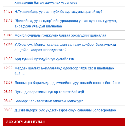
хангамжийг баталгаажуулах үүрэг өгөв
14:09
Н.Түвшинбаяр уучлалт гуйх ёс суртахууны эрхтэй юу?
13:49
“Дэлхийн адууны өдөр”-ийн уралдаанд уясан хүлэг нь түрүүлж,
айрагдсан уяачдыг шагналаа
13:46
Монгол судлалыг хөгжүүлж байгаа эрхмүүдийг шагналаа
12:44
У.Хүрэлсүх: Монгол судлаачдын залгамж холбоог бэхжүүлэхэд
онцгой анхаарах шаардлагатай
12:22
Ард түмний ирээдүйг бүү хулгайл гэв
12:22
Мөрдөн шалгах ажиллагаанд одоогоор 1026 хэрэг шалгагдаж
байна
12:07
Японы эрх баригчид ард түмнийхээ дуу хоолойг сонсох ёстой гэв
08:56
Путинд оперативын гүн ар тал гэж байхгүй
08:42
Баабар: Капитализмыг алгасаж болох уу?
08:38
Д.Цэвээндорж: Улс үндэстнээрээ оюун санааны боловсролдоо
анхаарах цаг болсон
ЗОХИОГЧИЙН БУЛАН
08:35
Зуны нууц уулзалтууд Сутай хайрханы бэл, Хэрлэнгийн хөвөөнд