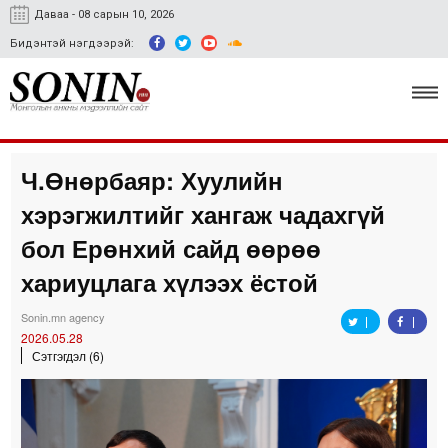
Даваа - 08 сарын 10, 2026
Бидэнтэй нэгдээрэй:
Ч.Өнөрбаяр: Хуулийн
Улс төр, эдийн засаг
хэрэгжилтийг хангаж чадахгүй
Гэмт хэрэг
бол Ерөнхий сайд өөрөө
Нийгэм, соёл
хариуцлага хүлээх ёстой
Спорт
Sonin.mn agency
2026.05.28
Easy news
Сэтгэгдэл (6)