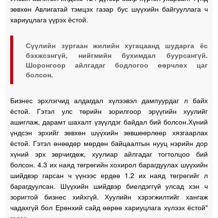
зөвхөн Авлигатай тэмцэх газар бус шүүхийн байгууллага ч
хариуцлага үүрэх ёстой.
Сүүлийн зургаан жилийн хугацаанд шударга ёс
бэхжсэнгүй, нийгмийн бухимдал буурсангүй.
Шоронгоор айлгадаг бодлогоо өөрчлөх цаг
болсон.
Бизнес эрхлэгчид алдагдал хүлээвэл дампуурдаг л байх
ёстой. Гэтэл улс төрийн зорилгоор эрүүгийн хуулийг
ашиглаж, дарамт шахалт үзүүлдэг байдал бий болсон.Хүний
үндсэн эрхийг зөвхөн шүүхийн зөвшөөрлөөр хязгаарлах
ёстой. Гэтэл өнөөдөр мөрдөн байцаалтын нууц нэрийн дор
хүний эрх зөрчигдөж, хуулиар айлгадаг тогтолцоо бий
болсон. 4.3 их наяд төгрөгийн хохирол барагдуулах шүүхийн
шийдвэр гарсан ч үүнээс ердөө 1.2 их наяд төгрөгийг л
барагдуулсан. Шүүхийн шийдвэр биелдэггүй улсад хэн ч
зоригтой бизнес хийхгүй. Хуулийн хэрэгжилтийг хангаж
чадахгүй бол Ерөнхий сайд өөрөө хариуцлага хүлээх ёстой"