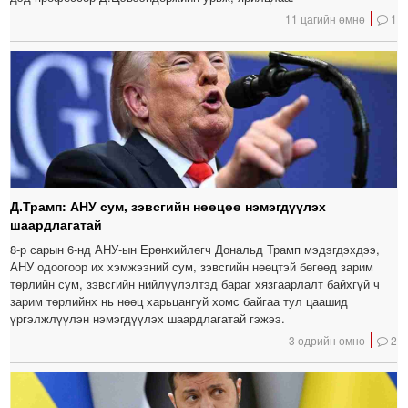
11 цагийн өмнө
1
Д.Трамп: АНУ сум, зэвсгийн нөөцөө нэмэгдүүлэх
шаардлагатай
8-р сарын 6-нд АНУ-ын Ерөнхийлөгч Дональд Трамп мэдэгдэхдээ,
АНУ одоогоор их хэмжээний сум, зэвсгийн нөөцтэй бөгөөд зарим
төрлийн сум, зэвсгийн нийлүүлэлтэд бараг хязгаарлалт байхгүй ч
зарим төрлийнх нь нөөц харьцангуй хомс байгаа тул цаашид
үргэлжлүүлэн нэмэгдүүлэх шаардлагатай гэжээ.
3 өдрийн өмнө
2