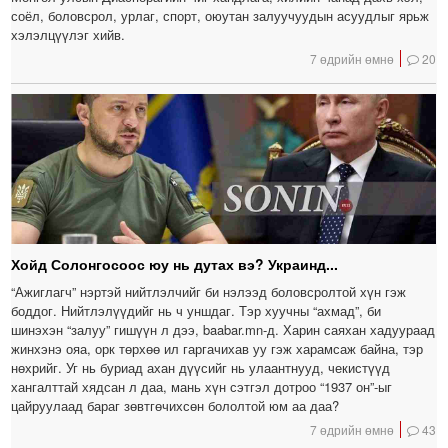
соёл, боловсрол, урлаг, спорт, оюутан залуучуудын асуудлыг ярьж
хэлэлцүүлэг хийв.
7 өдрийн өмнө
20
Хойд Солонгосоос юу нь дутах вэ? Украинд...
“Ажиглагч” нэртэй нийтлэлчийг би нэлээд боловсролтой хүн гэж
боддог. Нийтлэлүүдийг нь ч уншдаг. Тэр хуучны “ахмад”, би
шинэхэн “залуу” гишүүн л дээ, baabar.mn-д. Харин саяхан хадуураад
жинхэнэ ояа, орк төрхөө ил гаргачихав уу гэж харамсаж байна, тэр
нөхрийг. Уг нь буриад ахан дүүсийг нь улаантнууд, чекистүүд
хангалттай хядсан л даа, мань хүн сэтгэл дотроо “1937 он”-ыг
цайруулаад бараг зөвтгөчихсөн бололтой юм аа даа?
7 өдрийн өмнө
43