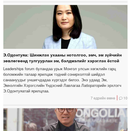
Э.Одонтуяа: Шинжлэх ухааны нотолгоо, эмч, эм зүйчийн
зөвлөгөөнд тулгуурлан эм, бэлдмэлийг хэрэглэх ёстой
Leaderships forum буландаа урьж Монгол улсын хөгжлийн гарц
боломжийн талаар ярилцаж тэдний сонирхолтой шийдэл
санаануудыг уншигчдадаа хүргэдэг билээ. Энэ удаад Эм,
Эмнэлгийн Хэрэгслийн Үндэсний Лавлагаа Лабораторийн эрхлэгч
Э.Одонтуяатай ярилцлаа.
7 өдрийн өмнө
10