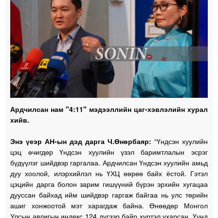
Ардчилсан нам "4:11" мэдээллийн цаг-хэвлэлийн хурал
хийв.
Энэ үеэр АН-ын дэд дарга Ч.Өнөрбаяр:
“Үндсэн хуулийн
цэц өчигдөр Үндсэн хуулийн үзэл баримтлалын эсрэг
бүдүүлэг шийдвэр гаргалаа. Ардчилсан Үндсэн хуулийн амьд
дуу хоолой, илэрхийлэл нь ҮХЦ өөрөө байх ёстой. Гэтэл
цэцийн дарга болон зарим гишүүний бүрэн эрхийн хугацаа
дууссан байхад ийм шийдвэр гаргаж байгаа нь улс төрийн
ашиг хонжоотой мэт харагдаж байна. Өнөөдөр Монгол
Улсын авлигын индекс 124 дүгээр байр хүртэл ухарсан. Үүнд