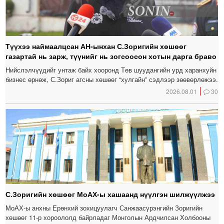
Түүхээ наймаалцсан АН-ынхан С.Зоригийн хөшөөг
газартай нь зарж, түүнийг нь зогсоосон хотын дарга браво
Нийслэлчүүдийг унтаж байх хооронд Төв шуудангийн урд харанхуйн
бизнес өрнөж, С.Зориг агсны хөшөөг “хулгайн” сэдлээр зөөвөрлөжээ.
2026.08.01
30
С.Зоригийн хөшөөг МоАХ-ы хашаанд нүүлгэн шилжүүлжээ
МоАХ-ы анхны Ерөнхий зохицуулагч Санжаасүрэнгийн Зоригийн
хөшөөг 11-р хороололд байрладаг Монголын Ардчилсан Холбооны