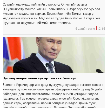
Сүүлийн өдрүүдэд нийгмийн сүлжээнд Олимпийн аварга
Н.Түвшинбаяр Монгол Улсын Ерөнхийлөгч У.Хүрэлсүхээс уучлал
хүссэн гэх мэдээлэл тархав. Ерөнхийлөгчийн Тамгын газар уг
мэдээллийг үгүйсгэсэн. Мэдээлэл худал байж болно. Гэхдээ энэ
шуугиан нэг асуултыг нийгмийн өмнө тавилаа.
5 цагийн өмнө
15
Путинд оперативын гүн ар тал гэж байхгүй
Зөвлөлт Украинд цэргийн дээд сургуульд суралцан төгсгөж зэвсэгт
хүчиндээ зүтгэж явсан олон арван офицерын нэгийн хувьд би дайн
байлдаан, давшилт хориглолтын талаар энгийн иргэдийг бодвол
гадарлана. Тэр мэдлэг туршлагаараа өнөөгийн Орос-Украины энэ
дайныг харж, оперативын цагийн байдлыг үнэлдэг. Дайны түүх,
цэргийн урлагийн түүх сонирхдог. Ялангуяа Зөвлөлтийн армийн