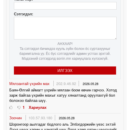
Сэтгэгдэл:
АНХААР!
Та сэтгэгдэл бичихдээ хууль зүйн болон ёс суртахууныг
баримтална уу. Ёс бус сэтгэгдлийг админ устгах эрхтэй.
Мэдээний сэтгэгдэлд sonin.mn хариуцлага хүлээхгүй.
ИЛГЭЭХ
Мялзантай үхрийн мах
202.9.46.92
2026.05.28
Баян-Өлгий аймагт үхрийн мялзан боом өвчин гарчээ. Хотод
зарж байгаа үхрийн махыг хатуу хяналтанд оруулахгүй бол
болохоо байлаа шүү.
1
Хариулах
Зоочин
103.57.93.180
2026.05.28
Шоронгоор аылгадаг бодлого аль Элбэгдоржийн үеэс эхтэй
Дээд шүүх харин ч ханатай шүү Доод хлер оатны шүүгчдийг