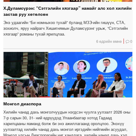
Х.Дуламсүрэн: “Сэтгэлийн хязгаар” намайг алс хол хилийн
застав руу хөтөлсөн
Энэ удаагийн “Би номныхоо тухай” буланд МЗЭ-ийн гишүүн, СТА,
зохиолч, яруу найрагч Хишигнямын Дуламсүрэнг урьж, “Сэтгэлийн
хязгаар” романы тухай ярилцлаа.
6 өдрийн өмнө
0
Монгол диаспора
Хилийн чанад дахь монголчуудын нэгдсэн чуулга уулзалт 2026 оны
7-р сарын 30, 31- ний өдрүүдэд Улаанбаатар хотод Гадаад
харилцааны яаманд болж би энэ ажиллагаанд оролцлоо. Энэхүү
уулзалтад хилийн чанад дахь монгол иргэдийн нийгмийн асуудал,
Монгол улсын Диаспорагийн чиг хандлага, хилийн чанад дахь хэл,