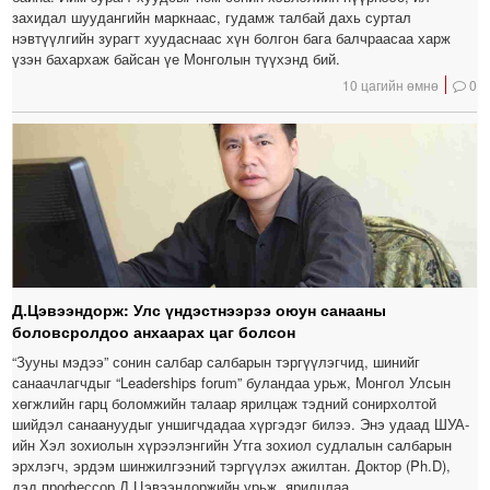
захидал шуудангийн маркнаас, гудамж талбай дахь суртал
нэвтүүлгийн зурагт хуудаснаас хүн болгон бага балчраасаа харж
үзэн бахархаж байсан үе Монголын түүхэнд бий.
10 цагийн өмнө
0
Д.Цэвээндорж: Улс үндэстнээрээ оюун санааны
боловсролдоо анхаарах цаг болсон
“Зууны мэдээ” сонин салбар салбарын тэргүүлэгчид, шинийг
санаачлагчдыг “Leaderships forum” буландаа урьж, Монгол Улсын
хөгжлийн гарц боломжийн талаар ярилцаж тэдний сонирхолтой
шийдэл санаануудыг уншигчдадаа хүргэдэг билээ. Энэ удаад ШУА-
ийн Хэл зохиолын хүрээлэнгийн Утга зохиол судлалын салбарын
эрхлэгч, эрдэм шинжилгээний тэргүүлэх ажилтан. Доктор (Ph.D),
дэд профессор Д.Цэвээндоржийн урьж, ярилцлаа.