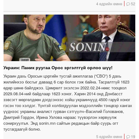
4 өдрийн өмнө
52
Украин: Паник руугаа Орос эргэлтгүй орлоо шүү!
Украин дахь Оросын цэргийн тусгай ажиллагаа (“СВО”) 5 дахь
жилийнхээ босгыг даваад 6 сар болох гэж байна. Тасралтгүй 1623
өдөр шөнө байлджээ. Цөмрөлт эхэлсэн 2022.02.24-нөөс тооцвол
2029.08.04-ний байдлаар 1623 хоног. Харин 2014 онд Донбасст
зэвсэгт мөргөлдөөн дэгдсэнээс хойш украинчууд 4500 гаруй хоног
гэсэн тоо хэлдэг. Үүнтэй холбогдуулан мэдээллийн тэнцвэр хангах
үүднээс украины аналист гурван сэтгүүлч–Василий Голованов,
Дмитрий Гордон, Ирина Узлова нараас түүвэрлэн хөрвүүлж
сонирхуулъя. Энд sonin.mn сайтын редакцын байр суурь огт
тусгагдаагүй болно.
5 өдрийн өмнө
19