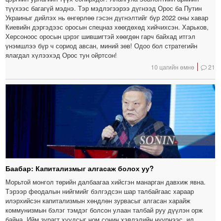
түүхээс багагүй мэднэ. Тэр мэдлэгээрээ дүгнээд Орос ба Путин
Украиныг дийлэх нь өнгөрлөө гэсэн дүгнэлтийг бүр 2022 оны хавар
Киевийн дэргэдээс оросын спецназ хөөгдөхөд хийчихсэн. Харьков,
Херсоноос оросын цэрэг шившигтэй хөөгдөн гарч байхад итгэл
үнэмшлээ бүр ч сориод авсан, миний зөв! Одоо бол стратегийн
ялагдал хүлээхэд Орос тун ойртсон!
10 цагийн өмнө
21
Баабар: Капитализмыг алгасаж болох уу?
Морьтой монгол төрийн далбаагаа хийсгэн манарган давхиж явна.
Тэрээр феодалын нийгмийг бэлгэдсэн шар талбайгаас хараар
илэрхийсэн капитализмын хөндлөн зурвасыг алгасан харайж
коммунизмын бэлэг тэмдэг болсон улаан талбай руу дүүлэн орж
байна. Ийм зурагт хуудсыг ном сонин хэвлэлийн нүүрнээс, ил