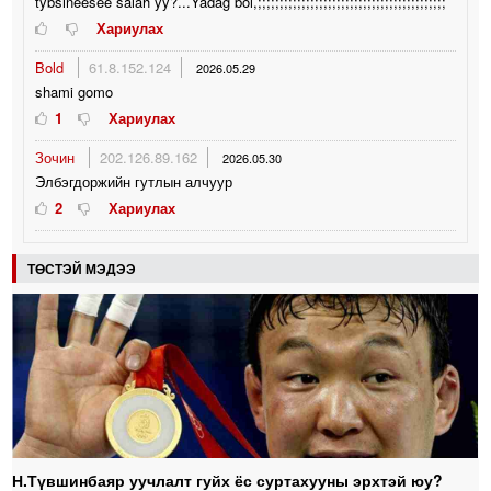
tybsineesee salah yy?...Yadag bol,;;;;;;;;;;;;;;;;;;;;;;;;;;;;;;;;;;;;;;;;;;;
Хариулах
Bold
61.8.152.124
2026.05.29
shami gomo
1
Хариулах
Зочин
202.126.89.162
2026.05.30
Элбэгдоржийн гутлын алчуур
2
Хариулах
ТӨСТЭЙ МЭДЭЭ
Н.Түвшинбаяр уучлалт гуйх ёс суртахууны эрхтэй юу?