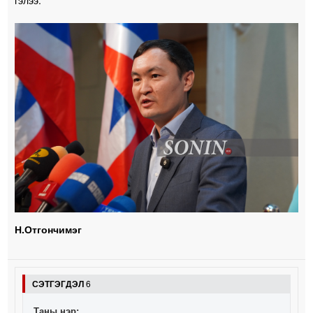
гэлээ.
Н.Отгончимэг
СЭТГЭГДЭЛ
6
Таны нэр: