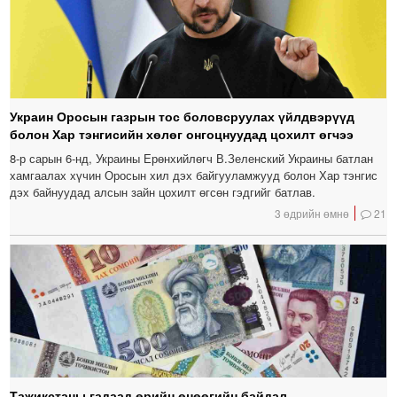
Украин Оросын газрын тос боловсруулах үйлдвэрүүд
болон Хар тэнгисийн хөлөг онгоцнуудад цохилт өгчээ
8-р сарын 6-нд, Украины Ерөнхийлөгч В.Зеленский Украины батлан ​​
хамгаалах хүчин Оросын хил дэх байгууламжууд болон Хар тэнгис
дэх байнуудад алсын зайн цохилт өгсөн гэдгийг батлав.
3 өдрийн өмнө
21
Тажикстаны гадаад өрийн өнөөгийн байдал