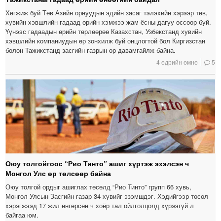
Хөгжиж буй Төв Азийн орнуудын эдийн засаг тэлэхийн хэрээр төв,
хувийн хэвшлийн гадаад өрийн хэмжээ жам ёсны дагуу өссөөр буй.
Үүнээс гадаадын өрийн төрлөөрөө Казахстан, Узбекстанд хувийн
хэвшлийн компаниудын өр зонхилж буй онцлогтой бол Киргизстан
болон Тажикстанд засгийн газрын өр давамгайлж байна.
4 өдрийн өмнө
5
Оюу толгойгоос “Рио Тинто” ашиг хүртэж эхэлсэн ч
Монгол Улс өр төлсөөр байна
Оюу толгой ордыг ашиглах төсөлд “Рио Тинто” групп 66 хувь,
Монгол Улсын Засгийн газар 34 хувийг эзэмшдэг. Хэдийгээр төсөл
хэрэгжээд 17 жил өнгөрсөн ч хоёр тал ойлголцолд хүрээгүй л
байгаа юм.