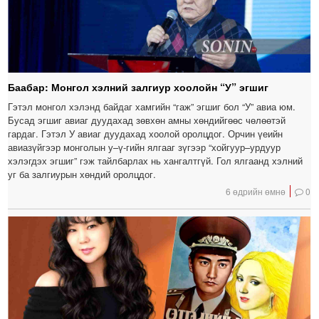
Баабар: Монгол хэлний залгиур хоолойн “У” эгшиг
Гэтэл монгол хэлэнд байдаг хамгийн “гаж” эгшиг бол “У” авиа юм.
Бусад эгшиг авиаг дуудахад зөвхөн амны хөндийгөөс чөлөөтэй
гардаг. Гэтэл У авиаг дуудахад хоолой оролцдог. Орчин үеийн
авиазүйгээр монголын у–ү-гийн ялгааг зүгээр “хойгуур–урдуур
хэлэгдэх эгшиг” гэж тайлбарлах нь хангалтгүй. Гол ялгаанд хэлний
уг ба залгиурын хөндий оролцдог.
6 өдрийн өмнө
0