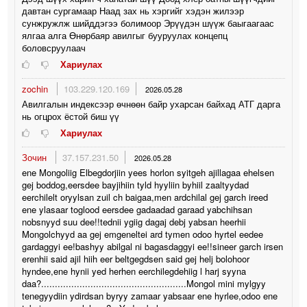
давтан сургамаар Наад зах нь хэргийг хэдэн жилээр
сунжружлж шийддэгээ болимоор Эрүүдэн шүүж баыгаагаас
ялгаа алга Өнөрбаяр авилгыг бууруулах концепц
боловсруулаач
Хариулах
zochin
103.229.120.169
2026.05.28
Авилгалын индексээр өчнөөн байр ухарсан байхад АТГ дарга
нь огцрох ёстой биш үү
Хариулах
Зочин
37.157.231.50
2026.05.28
ene Mongoliig Elbegdorjiin yees horlon syitgeh ajillagaa ehelsen
gej boddog,eersdee bayjihiin tyld hyyliin byhiil zaaltyydad
eerchilelt oryylsan zuil ch baigaa,men ardchilal gej garch ireed
ene ylasaar toglood eersdee gadaadad garaad yabchihsan
nobsnyyd suu dee!!tednii ygiig dagaj debj yabsan heerhii
Mongolchyyd aa gej emgeneltei ard tymen odoo hyrtel eedee
gardaggyi ee!bashyy abilgal ni bagasdaggyi ee!!sineer garch irsen
erenhii said ajil hiih eer beltgegdsen said gej helj bolohoor
hyndee,ene hynii yed herhen eerchilegdehiig l harj syyna
daa?.....................................................Mongol mini mylgyy
tenegyydiin ydirdsan byryy zamaar yabsaar ene hyrlee,odoo ene