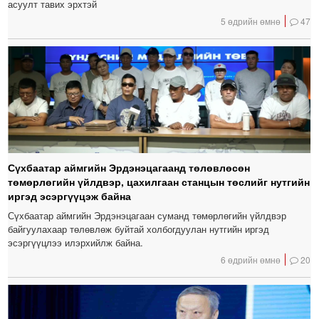
асуулт тавих эрхтэй
5 өдрийн өмнө
47
Сүхбаатар аймгийн Эрдэнэцагаанд төлөвлөсөн
төмөрлөгийн үйлдвэр, цахилгаан станцын төслийг нутгийн
иргэд эсэргүүцэж байна
Сүхбаатар аймгийн Эрдэнэцагаан суманд төмөрлөгийн үйлдвэр
байгуулахаар төлөвлөж буйтай холбогдуулан нутгийн иргэд
эсэргүүцлээ илэрхийлж байна.
6 өдрийн өмнө
20