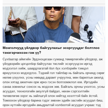
Монголчууд үйлдвэр байгуулахыг эсэргүүцдэг болтлоо
тэнэгэрчихсэн гэж үү?
Сүхбаатар аймгийн Эрдэнэцагаан суманд төмөрлөгийн үйлдвэр, аж
үйлдвэрийн цогцолбор байгуулах төслийг эсэргүүцсэн иргэд
мэдээлэл хийж, шаардлагатай бол бүх хэлбэрийн тэмцэл
өрнүүлэхээ мэдэгдлээ. Тэдний гол тайлбар нь байгаль орчинд сөрөг
нөлөө үзүүлнэ, усны нөөцөд дарамт учруулна, мөн барилгын ажилд
олон хятад ажилчин орж ирнэ гэсэн болгоомжлол юм. Иргэдийн
санаа зовнилыг сонсох нь мэдээж зөв. Байгаль орчны үнэлгээ, усны
асуудал, технологийн аюулгүй байдал, нөхөн сэргээлтийн
төлөвлөгөө зэрэг нь зайлшгүй олон нийтэд нээлттэй байх ёстой.
Томоохон үйлдвэр барина гэдэг зөвхөн эдийн засгийн асуудал биш,
орон нутгийн иргэдийн амьдралтай холбоотой асуудал учраас тэд