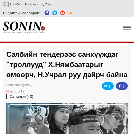
Бямба - 08 сарын 08, 2026
Бидэнтэй нэгдээрэй:
Сэлбийн тендерээс санхүүждэг
Улс төр, эдийн засаг
"троллууд" Х.Нямбаатарыг
Гэмт хэрэг
өмөөрч, Н.Учрал руу дайрч байна
Нийгэм, соёл
Sonin.mn agency
2026.05.17
Спорт
Сэтгэгдэл (42)
Easy news