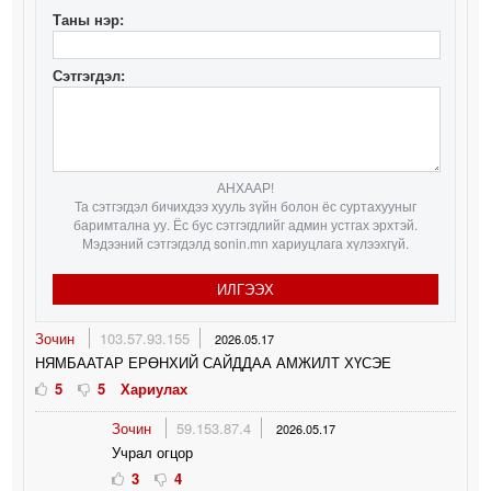
Таны нэр:
Сэтгэгдэл:
АНХААР!
Та сэтгэгдэл бичихдээ хууль зүйн болон ёс суртахууныг
баримтална уу. Ёс бус сэтгэгдлийг админ устгах эрхтэй.
Мэдээний сэтгэгдэлд sonin.mn хариуцлага хүлээхгүй.
ИЛГЭЭХ
Зочин
103.57.93.155
2026.05.17
НЯМБААТАР ЕРӨНХИЙ САЙДДАА АМЖИЛТ ХҮСЭЕ
5
5
Хариулах
Зочин
59.153.87.4
2026.05.17
Учрал огцор
3
4