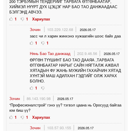
200 ТЭРБУМЫН ТЕНДЕРИЙГ ТАРВАГА ӨТГӨНБААТАР,
ХИЙМЭЛ НҮҮРТ ДУХ ЦЭЦЭГ НАР БАО ТАО ДАНЖААДААС
БЭЛГЭНД АВЧЭЭ.
1
1
Хариулах
Зочин
103.229.122.68
2026.05.17
засс чи л харин жинхэнэ хужаагийн шээс байх даа
1
1
Нянь Бао Тао данжаад
202.9.46.56
2026.05.17
ӨРГӨН ТҮҮШИНТ БАО ТАО ДААЯА ,ТАРВАГА
ӨТГӨНБААТАР НАРЫГ САЙН НЯГТАЛЖ АЖВАЛ
ХЯТАДЫН ФУ ЖАНЬ МУЖИЙН ГАХАЙЧИН ХЯТАД
ХҮНТЭЙ МАШ АДИЛХАН ГЭДГИЙГ ОЛЖ ХАРАХ
БОЛНО.
1
Зочин
86.143.190.98
2026.05.17
“Професионалстрой” гэнэ үү? тэгвэл цаана нь Оросууд байгаа
юм биш үү?
1
1
Хариулах
Зочин
103.57.93.155
2026.05.17