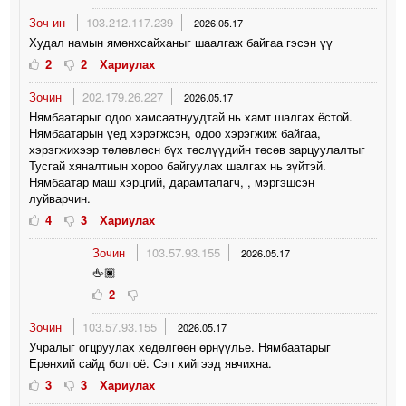
Зоч ин
103.212.117.239
2026.05.17
Худал намын ямөнхсайханыг шаалгаж байгаа гэсэн үү
2
2
Хариулах
Зочин
202.179.26.227
2026.05.17
Нямбаатарыг одоо хамсаатнуудтай нь хамт шалгах ёстой.
Нямбаатарын үед хэрэгжсэн, одоо хэрэгжиж байгаа,
хэрэгжихээр төлөвлөсн бүх төслүүдийн төсөв зарцуулалтыг
Тусгай хяналтиын хороо байгуулах шалгах нь зүйтэй.
Нямбаатар маш хэрцгий, дарамталагч, , мэргэшсэн
луйварчин.
4
3
Хариулах
Зочин
103.57.93.155
2026.05.17
🖕🏿
2
Зочин
103.57.93.155
2026.05.17
Учралыг огцруулах хөдөлгөөн өрнүүлье. Нямбаатарыг
Ерөнхий сайд болгоё. Сэп хийгээд явчихна.
3
3
Хариулах