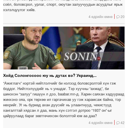
соёл, боловсрол, урлаг, спорт, оюутан залуучуудын асуудлыг ярьж
хэлэлцүүлэг хийв.
4 өдрийн өмнө
20
Хойд Солонгосоос юу нь дутах вэ? Украинд...
“Ажиглагч” нэртэй нийтлэлчийг би нэлээд боловсролтой хүн гэж
боддог. Нийтлэлүүдийг нь ч уншдаг. Тэр хуучны “ахмад”, би
шинэхэн “залуу” гишүүн л дээ, baabar.mn-д. Харин саяхан хадуураад
жинхэнэ ояа, орк төрхөө ил гаргачихав уу гэж харамсаж байна, тэр
нөхрийг. Уг нь буриад ахан дүүсийг нь улаантнууд, чекистүүд
хангалттай хядсан л даа, мань хүн сэтгэл дотроо “1937 он”-ыг
цайруулаад бараг зөвтгөчихсөн бололтой юм аа даа?
4 өдрийн өмнө
42