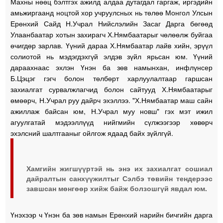
Махны нөөц бэлтгэх ажилд алдаа дутагдал гаргаж, иргэдийн
амьжиргаанд ноцтой хор учруулсных нь төлөө Монгол Улсын
Ерөнхий Сайд Н.Учрал Нийслэлийн Засаг Дарга бөгөөд
Улаанбаатар хотын захирагч Х.Нямбаатарыг чөлөөлж буйгаа
өчигдөр зарлав. Үүний дараа Х.Нямбаатар лайв хийн, эрүүл
солиотой нь мэдэгдэхгүй элдэв зүйл ярьсан юм. Үүний
дараахнаас эхлэн Үнэн ба зөв намынхан, инфлүнсер
Б.Цэцэг гэгч болон төлбөрт харлуулалтаар гаршсан
захиалгат сурвалжлагчид болон сайтууд Х.Нямбаатарыг
өмөөрч, Н.Учрал руу дайрч эхэллээ. "Х.Нямбаатар маш сайн
ажиллаж байсан юм, Н.Учрал муу новш" гэх мэт ижил
агуулгатай мэдээллүүд нийгмийн сүлжээгээр хөвөрч
эхэлсний шалтгааныг ойлгож ядаад байх зүйлгүй.
Хамгийн жигшүүртэй нь энэ их захиалгат сошиал
дайралтын санхүүжилтыг Сэлбэ төвийн тендерээс
завшсан мөнгөөр хийж байж болзошгүй явдал юм.
Үнэхээр ч Үнэн ба зөв намын Ерөнхий нарийн бичгийн дарга