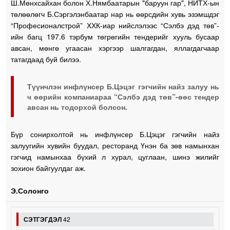
Ш.Мөнхсайхан болон Х.Нямбаатарын "баруун гар", НИТХ-ын
төлөөлөгч Б.Сэргэлэнбаатар нар нь өөрсдийн хувь эзэмшдэг
“Професионалстрой” ХХК-иар нийслэлээс “Сэлбэ дэд төв”-
ийн багц 197.6 тэрбум төгрөгийн тендерийг хууль бусаар
авсан, мөнгө угаасан хэргээр шалгагдан, яллагдагчаар
татагдаад буй билээ.
Түүнчлэн инфлүнсер Б.Цэцэг гэгчийн найз залуу нь
ч өөрийн компаниараа “Сэлбэ дэд төв”-өөс тендер
авсан нь тодорхой болсон.
Бүр сонирхолтой нь инфлүнсер Б.Цэцэг гэгчийн найз
залуугийн хувийн буудал, ресторанд Үнэн ба зөв намынхан
гэгчид намынхаа бүхий л хурал, цуглаан, шинэ жилийг
зохион байгуулдаг аж.
Э.Солонго
СЭТГЭГДЭЛ
42