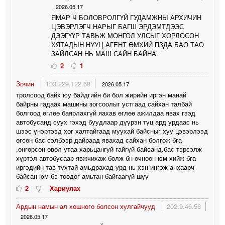
2026.05.17
ЯМАР Ч БОЛОВРОЛГҮЙ ГУДАМЖНЫ АРХИЧИН
ЦЭВЭРЛЭГЧ НАРЫГ БАГШ ЭРДЭМТДЭЭС
ДЭЭГҮҮР ТАВЬЖ МОНГОЛ УЛСЫГ ХОРЛОСОН
ХЯТАДЫН НУУЦ АГЕНТ ӨМХИЙ ПЗДА БАО ТАО
ЗАЙЛСАН НЬ МАШ САЙН БАЙНА.
2
1
Зочин
103.229.122.68
2026.05.17
тролсоод байх юу байдгийн би бол жирийн иргэн манай
байрны гадаах машины зогсоолыг устгаад сайхан талбай
болгоод өглөө баярлахгүй яахав өглөө ажилдаа явах гээд
автобусанд суух гэхэд буудлаар дүүрэн түц ард урдаас нь
шээс үнэртээд хог халтайгаад муухай байсныг хуу цэвэрлээд
өгсөн бас сэлбээр дайраад явахад сайхан болгож бга
,өнгөрсөн өвөл утаа харьцангуй гайгүй байсанд.бас тэрсэлж
хүртэл автобусаар явжчихаж болж бн өчнөөн юм хийж бга
иргэдийн тав тухтай амьдрахад урд нь хэн ингэж анхаарч
байсан юм бэ тоодог амьтан байгаагүй шүү
2
Хариулах
Ардын намын ал хошного болсон хулгайчууд
202.9.46.56
2026.05.17