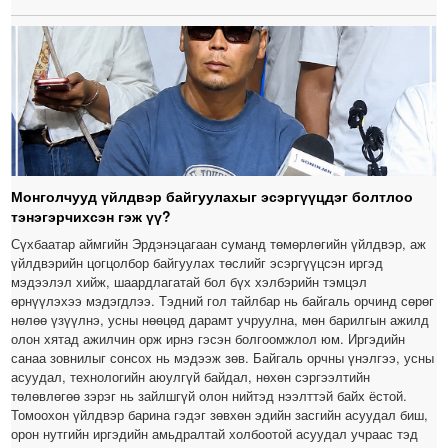
Монголчууд үйлдвэр байгуулахыг эсэргүүцдэг болтлоо
тэнэгэрчихсэн гэж үү?
Сүхбаатар аймгийн Эрдэнэцагаан суманд төмөрлөгийн үйлдвэр, аж
үйлдвэрийн цогцолбор байгуулах төслийг эсэргүүцсэн иргэд
мэдээлэл хийж, шаардлагатай бол бүх хэлбэрийн тэмцэл
өрнүүлэхээ мэдэгдлээ. Тэдний гол тайлбар нь байгаль орчинд сөрөг
нөлөө үзүүлнэ, усны нөөцөд дарамт учруулна, мөн барилгын ажилд
олон хятад ажилчин орж ирнэ гэсэн болгоомжлол юм. Иргэдийн
санаа зовнилыг сонсох нь мэдээж зөв. Байгаль орчны үнэлгээ, усны
асуудал, технологийн аюулгүй байдал, нөхөн сэргээлтийн
төлөвлөгөө зэрэг нь зайлшгүй олон нийтэд нээлттэй байх ёстой.
Томоохон үйлдвэр барина гэдэг зөвхөн эдийн засгийн асуудал биш,
орон нутгийн иргэдийн амьдралтай холбоотой асуудал учраас тэд