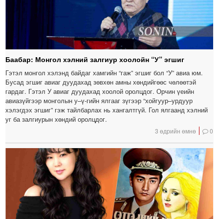
Баабар: Монгол хэлний залгиур хоолойн “У” эгшиг
Гэтэл монгол хэлэнд байдаг хамгийн “гаж” эгшиг бол “У” авиа юм.
Бусад эгшиг авиаг дуудахад зөвхөн амны хөндийгөөс чөлөөтэй
гардаг. Гэтэл У авиаг дуудахад хоолой оролцдог. Орчин үеийн
авиазүйгээр монголын у–ү-гийн ялгааг зүгээр “хойгуур–урдуур
хэлэгдэх эгшиг” гэж тайлбарлах нь хангалтгүй. Гол ялгаанд хэлний
уг ба залгиурын хөндий оролцдог.
3 өдрийн өмнө
0