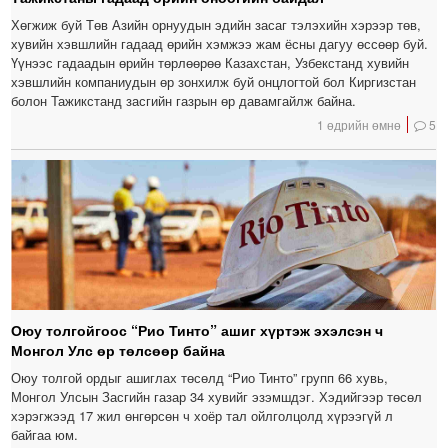
Хөгжиж буй Төв Азийн орнуудын эдийн засаг тэлэхийн хэрээр төв,
хувийн хэвшлийн гадаад өрийн хэмжээ жам ёсны дагуу өссөөр буй.
Үүнээс гадаадын өрийн төрлөөрөө Казахстан, Узбекстанд хувийн
хэвшлийн компаниудын өр зонхилж буй онцлогтой бол Киргизстан
болон Тажикстанд засгийн газрын өр давамгайлж байна.
1 өдрийн өмнө
5
Оюу толгойгоос “Рио Тинто” ашиг хүртэж эхэлсэн ч
Монгол Улс өр төлсөөр байна
Оюу толгой ордыг ашиглах төсөлд “Рио Тинто” групп 66 хувь,
Монгол Улсын Засгийн газар 34 хувийг эзэмшдэг. Хэдийгээр төсөл
хэрэгжээд 17 жил өнгөрсөн ч хоёр тал ойлголцолд хүрээгүй л
байгаа юм.