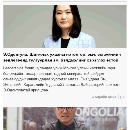
Э.Одонтуяа: Шинжлэх ухааны нотолгоо, эмч, эм зүйчийн
зөвлөгөөнд тулгуурлан эм, бэлдмэлийг хэрэглэх ёстой
Leaderships forum буландаа урьж Монгол улсын хөгжлийн гарц
боломжийн талаар ярилцаж тэдний сонирхолтой шийдэл
санаануудыг уншигчдадаа хүргэдэг билээ. Энэ удаад Эм,
Эмнэлгийн Хэрэгслийн Үндэсний Лавлагаа Лабораторийн эрхлэгч
Э.Одонтуяатай ярилцлаа.
4 өдрийн өмнө
5