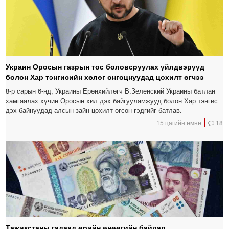
Украин Оросын газрын тос боловсруулах үйлдвэрүүд
болон Хар тэнгисийн хөлөг онгоцнуудад цохилт өгчээ
8-р сарын 6-нд, Украины Ерөнхийлөгч В.Зеленский Украины батлан ​​
хамгаалах хүчин Оросын хил дэх байгууламжууд болон Хар тэнгис
дэх байнуудад алсын зайн цохилт өгсөн гэдгийг батлав.
15 цагийн өмнө
18
Тажикстаны гадаад өрийн өнөөгийн байдал