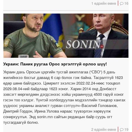
1 өдрийн өмнө
16
Украин: Паник руугаа Орос эргэлтгүй орлоо шүү!
Украин дахь Оросын цэргийн тусгай ажиллагаа (“СВО”) 5 дахь
жилийнхээ босгыг даваад 6 сар болох гэж байна. Тасралтгүй 1623
өдөр шөнө байлджээ. Цөмрөлт эхэлсэн 2022.02.24-нөөс тооцвол
2029.08.04-ний байдлаар 1623 хоног. Харин 2014 онд Донбасст
зэвсэгт мөргөлдөөн дэгдсэнээс хойш украинчууд 4500 гаруй хоног
гэсэн тоо хэлдэг. Үүнтэй холбогдуулан мэдээллийн тэнцвэр хангах
үүднээс украины аналист гурван сэтгүүлч–Василий Голованов,
Дмитрий Гордон, Ирина Узлова нараас түүвэрлэн хөрвүүлж
сонирхуулъя. Энд sonin.mn сайтын редакцын байр суурь огт
тусгагдаагүй болно.
2 өдрийн өмнө
19