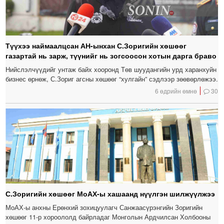
Түүхээ наймаалцсан АН-ынхан С.Зоригийн хөшөөг
газартай нь зарж, түүнийг нь зогсоосон хотын дарга браво
Нийслэлчүүдийг унтаж байх хооронд Төв шуудангийн урд харанхуйн
бизнес өрнөж, С.Зориг агсны хөшөөг “хулгайн” сэдлээр зөөвөрлөжээ.
6 өдрийн өмнө
30
С.Зоригийн хөшөөг МоАХ-ы хашаанд нүүлгэн шилжүүлжээ
МоАХ-ы анхны Ерөнхий зохицуулагч Санжаасүрэнгийн Зоригийн
хөшөөг 11-р хороололд байрладаг Монголын Ардчилсан Холбооны