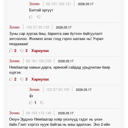
Зочин
66.181.182.121
2026.05.17
Битгий эргүүт
Зочин
103.57.93.155
2026.05.17
Зуны сар зургаа биш, барилга зам бүтээн байгуулалт
зогсоолoo. Жоомоо алах гээд гэрээ шатаах нь! Учрал
пиздааааа!
2
3
Хариулах
Зочин
66.181.180.235
2026.05.17
Нямбаатар намын дарга, ерөнхий сайдад урьдчилан баяр
хүргэе.
2
3
Хариулах
Зочин
103.57.93.155
2026.05.17
👍
1
Зочин
59.153.112.145
2026.05.17
Оюун-Эрдэнэ Нямбаатар хоёр үеэлүүд гэдэг нь үнэн
байх.Гэмт хэргээ нууж байгаа нь маш адилхан. Энэ 2-ийн