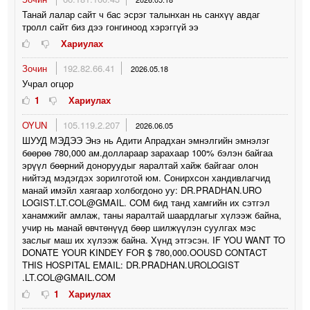
Танай лалар сайт ч бас эсрэг талынхан нь санхүү авдаг
тролл сайт биз дээ гонгиноод хэрэггүй ээ
Хариулах
Зочин
192.82.66.41
2026.05.18
Учрал огцор
1
Хариулах
OYUN
105.119.2.207
2026.06.05
ШУУД МЭДЭЭ Энэ нь Адити Апрадхан эмнэлгийн эмнэлэг
бөөрөө 780,000 ам.доллараар зарахаар 100% бэлэн байгаа
эрүүл бөөрний доноруудыг яаралтай хайж байгааг олон
нийтэд мэдэгдэх зорилготой юм. Сонирхсон хандивлагчид
манай имэйл хаягаар холбогдоно уу: DR.PRADHAN.URO
LOGIST.LT.COL@GMAIL. COM бид танд хамгийн их сэтгэл
ханамжийг амлаж, таны яаралтай шаардлагыг хүлээж байна,
учир нь манай өвчтөнүүд бөөр шилжүүлэн суулгах мэс
заслыг маш их хүлээж байна. Хүнд этгэсэн. IF YOU WANT TO
DONATE YOUR KINDEY FOR $ 780,000.OOUSD CONTACT
THIS HOSPITAL EMAIL: DR.PRADHAN.UROLOGIST
.LT.COL@GMAIL.COM
1
Хариулах