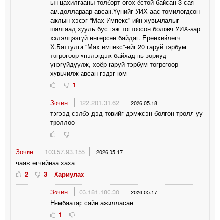
ын цахилгааны төлбөрт өгөх ёстой байсан 3 сая
ам.доллараар авсан.Үүнийг УИХ-аас томилогдсон
ажлын хэсэг “Мах Импекс”-ийн хувьчлалыг
шалгаад хууль бус гэж тогтоосон боловч УИХ-аар
хэлэлцээгүй өнгөрсөн байдаг. Ерөнхийлөгч
Х.Баттулга “Мах импекс”-ийг 20 гаруй тэрбум
төгрөгөөр үнэлэгдэж байхад нь зориуд
үнэгүйдүүлж, хоёр гаруй тэрбум төгрөгөөр
хувьчилж авсан гэдэг юм
1
Зочин
122.201.31.62
2026.05.18
тэгээд сэлбэ дэд төвийг дэмжсэн болгон тролл уу
троллоо
Зочин
103.57.93.155
2026.05.17
чааж өгчийнаа хаха
2
3
Хариулах
Зочин
66.181.180.30
2026.05.17
Нямбаатар сайн ажилласан
1