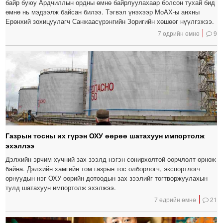
байр буюу Ардчиллын ордны өмнө байрлуулахаар болсон тухай бид
өмнө нь мэдээлж байсан билээ. Тэгвэл үнэхээр МоАХ-ы анхны
Ерөнхий зохицуулагч Санжаасүрэнгийн Зоригийн хөшөөг нүүлгэжээ.
7 өдрийн өмнө
9
Газрын тосны их гүрэн ОХУ өөрөө шатахуун импортолж
эхэллээ
Дэлхийн эрчим хүчний зах зээлд нэгэн сонирхолтой өөрчлөлт өрнөж
байна. Дэлхийн хамгийн том газрын тос олборлогч, экспортлогч
орнуудын нэг ОХУ өөрийн дотоодын зах зээлийг тогтворжуулахын
тулд шатахуун импортолж эхэлжээ.
7 өдрийн өмнө
21