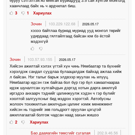
буруу сэтгэлтэй.40 мянган Буриадууд 3.5 сая хүнтэй Монголд
хаанчлаад байх нь ч ардчилал биш.
3
1
Хариулах
Зочин
103.229.122.68
2026.05.17
хэзээ байтлаа буриад муриад ууд монгол төрийг
удирдаад гялтайлгаад байсан юм бэ ёстой
мэдэхгүй
Зочин
103.57.93.155
2026.05.17
Хийсэн ажилтай хэлэх үгтэй хүн чинь Нямбаатар та бүхнийг
хэрэлдэж сандал суудлаа булаацалдаж байхад ажлаа хийж
л байсан. Нэг талыг барьж элдвээр муулах нь илүүц.
Нямбаатар идсэн гэж байгаа бол бүр гэр бүл хамаатнаараа
идэж шуналтсан хулгайчдын дэргэд хотын дарга ажилгүй
иргэдээ анхаарч тэднийг цалинжуулж хэдэн ч гэр бүлийг
хоолтой залгуулсныг бид мэдрэх хэрэгтэй. Автобусны
жолооч тохижилтын ажилчдын цалинг нэмж менежмент
хийсэн нь тэднийг зөв гольдрогт оруулан цэгцтэй
ажиллагаатай болгож чадсан наад захын жишээ
2
Хариулах
Бао дааяагийн төмсгийг сугалая
202.9.46.56