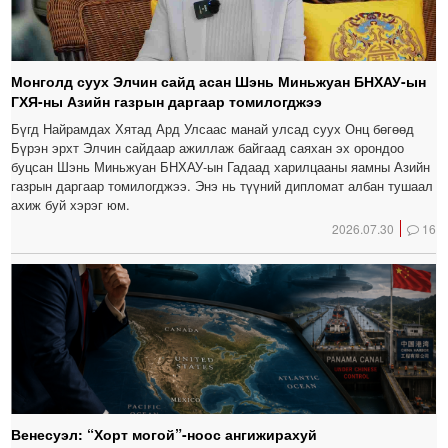
Монголд суух Элчин сайд асан Шэнь Миньжуан БНХАУ-ын
ГХЯ-ны Азийн газрын даргаар томилогджээ
Бүгд Найрамдах Хятад Ард Улсаас манай улсад суух Онц бөгөөд
Бүрэн эрхт Элчин сайдаар ажиллаж байгаад саяхан эх орондоо
буцсан Шэнь Миньжуан БНХАУ-ын Гадаад харилцааны яамны Азийн
газрын даргаар томилогджээ. Энэ нь түүний дипломат албан тушаал
ахиж буй хэрэг юм.
2026.07.30
16
Венесуэл: “Хорт могой”-ноос ангижирахуй