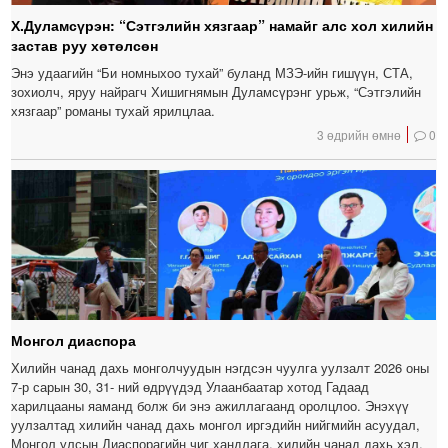
Х.Дуламсүрэн: “Сэтгэлийн хязгаар” намайг алс хол хилийн
застав руу хөтөлсөн
Энэ удаагийн “Би номныхоо тухай” буланд МЗЭ-ийн гишүүн, СТА,
зохиолч, яруу найрагч Хишигнямын Дуламсүрэнг урьж, “Сэтгэлийн
хязгаар” романы тухай ярилцлаа.
3 өдрийн өмнө
0
Монгол диаспора
Хилийн чанад дахь монголчуудын нэгдсэн чуулга уулзалт 2026 оны
7-р сарын 30, 31- ний өдрүүдэд Улаанбаатар хотод Гадаад
харилцааны яаманд болж би энэ ажиллагаанд оролцлоо. Энэхүү
уулзалтад хилийн чанад дахь монгол иргэдийн нийгмийн асуудал,
Монгол улсын Диаспорагийн чиг хандлага, хилийн чанад дахь хэл,