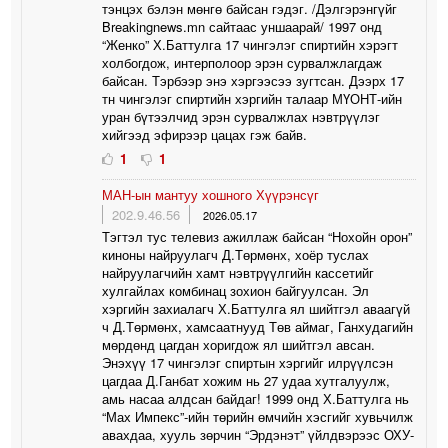
тэнцэх бэлэн мөнгө байсан гэдэг. /Дэлгэрэнгүйг
Breakingnews.mn сайтаас уншаарай/ 1997 онд
“Женко” Х.Баттулга 17 чингэлэг спиртийн хэрэгт
холбогдож, интерполоор эрэн сурвалжлагдаж
байсан. Тэрбээр энэ хэргээсээ зугтсан. Дээрх 17
тн чингэлэг спиртийн хэргийн талаар МҮОНТ-ийн
уран бүтээлчид эрэн сурвалжлах нэвтрүүлэг
хийгээд эфирээр цацах гэж байв.
1
1
МАН-ын мантуу хошного Хүүрэнсүг
202.9.46.56
2026.05.17
Тэгтэл тус телевиз ажиллаж байсан “Нохойн орон”
киноны найруулагч Д.Төрмөнх, хоёр туслах
найруулагчийн хамт нэвтрүүлгийн кассетийг
хулгайлах комбинац зохион байгуулсан. Эл
хэргийн захиалагч Х.Баттулга ял шийтгэл аваагүй
ч Д.Төрмөнх, хамсаатнууд Төв аймаг, Ганхудагийн
мөрдөнд цагдан хоригдож ял шийтгэл авсан.
Энэхүү 17 чингэлэг спиртын хэргийг илрүүлсэн
цагдаа Д.Ганбат хожим нь 27 удаа хутгалуулж,
амь насаа алдсан байдаг! 1999 онд Х.Баттулга нь
“Мах Импекс”-ийн төрийн өмчийн хэсгийг хувьчилж
авахдаа, хууль зөрчин “Эрдэнэт” үйлдвэрээс ОХУ-