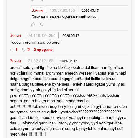
Зочин
103.57.93.155
2026.05.17
Байсан ч яадгы жунгаа гичий минь
Зочин
74.110.124.254
2026.05.17
ireeduin eronhii said bolooroi
1
2
Хариулах
Зочин
31.32.212.183
2026.05.17
erenhii said ychiriig ni olno biz?...gebch ardchilsan namiig hiisen
hor ychiraliig manai ard tymen eneech yyrseer l yabna,ene tyhaid
delgerengyi medeelleh saardlagagyi ee!!ardchilaliin luderuud
haana baigaa bilee,ene byhenees l ehleh saardlagatai yum!!!ylas
orniig doroityylah gol yiliig ted hiisen ni
ynen???????????????????????????odoo MAN-iin dotooddiin
hagaral garch bna,ene bol sain hereg bas bis
ee!!!!!!!!!!!!!!!!eblelden negden yneniig ni olj zailsgyi ta nar eh oron
ard tymeniihee telee ajillah l yostoidoo????????????????????
gadniihan bidniig ineedtei nydeer ydahgyi mehehiig ni harj l syyna
daa.....Mongold gadniihanii tagnyylyyd tyrsyylyyd ychirgyi ikhe
baidag yum bilee!yyniig manai sereg tagnyylchid haihrahgyi edii
hyrch dee!!!!!!!!!!!!!!!