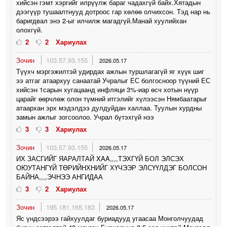
хийсэн гэмт хэргийг илрүүлж бараг чадахгүй байх.Хятадын
дээгүүр тушаалтнууд дотроос гар хөлөө олчихсон. Тэд нар нь
баригдвал энэ 2-ыг илчилж магадгүй.Манай хуулийхан
олохгүй.
2
2
Хариулах
Зочин
103.57.93.155
2026.05.17
Tүүxч мэргэжилтэй удирдах ажлын туршлагагүй яг хүүк шиг
ээ атгаг атаархуу санаатай Учралыг ЕС болгосноор түүний ЕС
хийсэн 1сарын хугацаанд инфляци 3%-иар өсч хотын нүүр
царайг өөрчлөж олон түмний итгэлийг хүлээсэн Нямбаатарыг
атаархан эрх мэдэлдээ дулдуйдан халлаа. Туулын хурдны
замын ажлыг зогсоолоо. Учрал бүтэхгүй нээ
3
3
Хариулах
Зочин
103.57.93.155
2026.05.17
ИХ ЗАСГИЙГ ЯАРАЛТАЙ XAA,,,,ТЭХГҮЙ БОЛ ЭЛСЭХ
ОЮУТАНГҮЙ ТӨРИЙНХНИЙГ ХҮЧЭЭР ЭЛСҮҮЛДЭГ БОЛСОН
БАЙНА,,,,ЭЧНЭЭ АНГИДАА
3
2
Хариулах
Зочин
195.181.165.183
2026.05.17
Яс үндсээрээ гайхуулдаг буриадууд угаасаа Монголчуудад