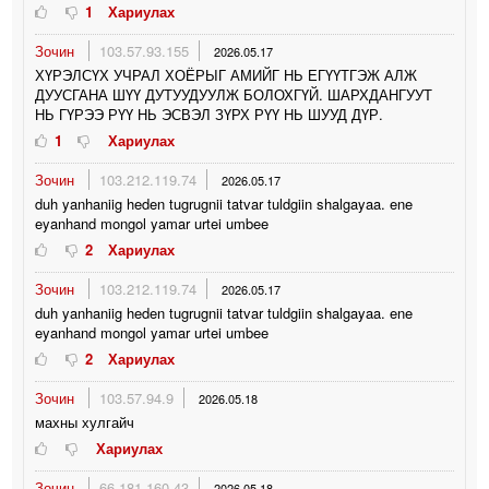
1
Хариулах
Зочин
103.57.93.155
2026.05.17
ХҮРЭЛСҮХ УЧРАЛ ХОЁРЫГ АМИЙГ НЬ ЕГҮҮТГЭЖ АЛЖ
ДУУСГАНА ШҮҮ ДУТУУДУУЛЖ БОЛОХГҮЙ. ШАРХДАНГУУТ
НЬ ГҮРЭЭ РҮҮ НЬ ЭСВЭЛ ЗҮРХ РҮҮ НЬ ШУУД ДҮР.
1
Хариулах
Зочин
103.212.119.74
2026.05.17
duh yanhaniig heden tugrugnii tatvar tuldgiin shalgayaa. ene
eyanhand mongol yamar urtei umbee
2
Хариулах
Зочин
103.212.119.74
2026.05.17
duh yanhaniig heden tugrugnii tatvar tuldgiin shalgayaa. ene
eyanhand mongol yamar urtei umbee
2
Хариулах
Зочин
103.57.94.9
2026.05.18
махны хулгайч
Хариулах
Зочин
66.181.160.43
2026.05.18