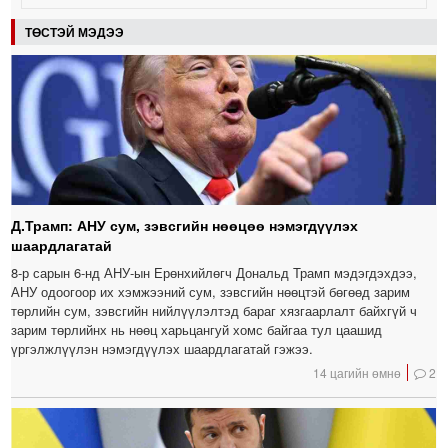
ТӨСТЭЙ МЭДЭЭ
Д.Трамп: АНУ сум, зэвсгийн нөөцөө нэмэгдүүлэх
шаардлагатай
8-р сарын 6-нд АНУ-ын Ерөнхийлөгч Дональд Трамп мэдэгдэхдээ,
АНУ одоогоор их хэмжээний сум, зэвсгийн нөөцтэй бөгөөд зарим
төрлийн сум, зэвсгийн нийлүүлэлтэд бараг хязгаарлалт байхгүй ч
зарим төрлийнх нь нөөц харьцангуй хомс байгаа тул цаашид
үргэлжлүүлэн нэмэгдүүлэх шаардлагатай гэжээ.
14 цагийн өмнө
2