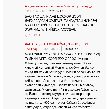
Ардын намын ал хошного болсон хулгайчууд
202.9.46.56
2026.05.17
БАО ТАО ДАНЖААД ЦООХОР ДЭЭЛТ
ДАРХЛАГДСАН ХУЛГАЙЧ ТАНГАДТАЙ НИЙЛЭН
МАХНЫ ҮНИЙГ ӨСГӨЖЭЭ.ЭНЭ БОЛ МАН-ЫН
ЗАРЧИМД ҮЛ НИЙЦЭХ АСУУДАЛ.
1
2
ДАРХЛАГДСАН ХУЛГАЙЧ-ЦООХОР ДЭЭЛТ
ТАНГАД
202.9.46.56
2026.05.17
МОНГОЛЫГ ХОРЛОГЧ “МАХАССАН” ЖЕНКО АРД
ТҮМНИЙ АЯГА ХООЛ РУУ ОРЛОО! Женко
Х.Баттулгыг оёдлын цех ажиллуулаад 2 сая
хүрэхгүй хүн амтай Монголд тэрбумтан болсон
гэхэд итгэх хүн байна уу?! Түүний олсон мөнгө, үл
хөдлөх хөрөнгө болгон хулгай, луйвар, дээрмээр
бий болсон. Анх 1991 онд Улс төрчидтэй
сүлбэлдэн хувилдаж, зарим нэгийг нь айлгаж,
авлигадаж “Женко групп”-ын захирал Х.Баттулга
нь Баянгол зочид буудлыг 44 сая төгрөгөөр
худалдаж авсан. Худалдаж авсны дараа дансыг
нь шалгатал 600 сая төгрөг байсан ба оффисын
сэйфүүдэд худалдаж авсан 44 сая төгрөгтэй