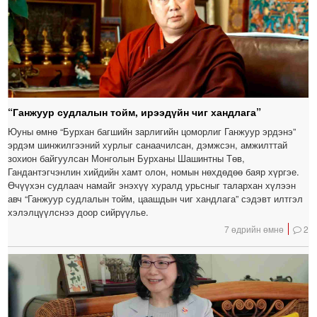
“Ганжуур судлалын тойм, ирээдүйн чиг хандлага”
Юуны өмнө “Бурхан багшийн зарлигийн цоморлиг Ганжуур эрдэнэ”
эрдэм шинжилгээний хурлыг санаачилсан, дэмжсэн, амжилттай
зохион байгуулсан Монголын Бурханы Шашинтны Төв,
Гандантэгчэнлин хийдийн хамт олон, номын нөхдөдөө баяр хүргэе.
Өчүүхэн судлаач намайг энэхүү хуралд урьсныг талархан хүлээн
авч “Ганжуур судлалын тойм, цаашдын чиг хандлага” сэдэвт илтгэл
хэлэлцүүлснээ доор сийрүүлье.
7 өдрийн өмнө
2