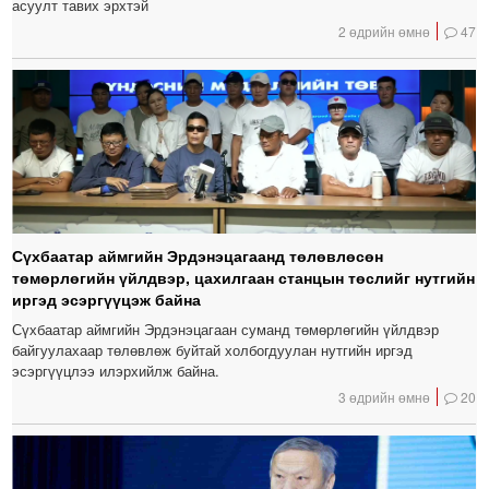
асуулт тавих эрхтэй
2 өдрийн өмнө
47
Сүхбаатар аймгийн Эрдэнэцагаанд төлөвлөсөн
төмөрлөгийн үйлдвэр, цахилгаан станцын төслийг нутгийн
иргэд эсэргүүцэж байна
Сүхбаатар аймгийн Эрдэнэцагаан суманд төмөрлөгийн үйлдвэр
байгуулахаар төлөвлөж буйтай холбогдуулан нутгийн иргэд
эсэргүүцлээ илэрхийлж байна.
3 өдрийн өмнө
20