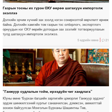
Газрын тосны их гүрэн ОХУ өөрөө шатахуун импортолж
эхэллээ
Дэлхийн эрчим хүчний зах зээлд нэгэн сонирхолтой өөрчлөлт өрнөж
байна. Дэлхийн хамгийн том газрын тос олборлогч, экспортлогч
орнуудын нэг ОХУ өөрийн дотоодын зах зээлийг тогтворжуулахын
тулд шатахуун импортолж эхэлжээ.
5 өдрийн өмнө
21
“Ганжуур судлалын тойм, ирээдүйн чиг хандлага”
Юуны өмнө “Бурхан багшийн зарлигийн цоморлиг Ганжуур эрдэнэ”
эрдэм шинжилгээний хурлыг санаачилсан, дэмжсэн, амжилттай
зохион байгуулсан Монголын Бурханы Шашинтны Төв,