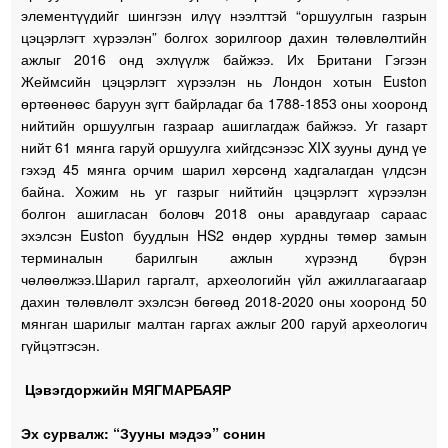
элементүүдийг шингээн илүү нээлттэй “оршуулгын газрын
цэцэрлэгт хүрээлэн” болгох зорилгоор дахин төлөвлөлтийн
ажлыг 2016 онд эхлүүлж байжээ. Их Британи Гэгээн
Жеймсийн цэцэрлэгт хүрээлэн нь Лондон хотын Euston
өртөөнөөс баруун зүгт байрладаг ба 1788-1853 оны хооронд
нийтийн оршуулгын газраар ашиглагдаж байжээ. Уг газарт
нийт 61 мянга гаруй оршуулга хийгдсэнээс XIX зууны дунд үе
гэхэд 45 мянга орчим шарил хөрсөнд хадгалагдан үлдсэн
байна. Хожим нь уг газрыг нийтийн цэцэрлэгт хүрээлэн
болгон ашигласан боловч 2018 оны аравдугаар сараас
эхэлсэн Euston буудлын HS2 өндөр хурдны төмөр замын
терминалын барилгын ажлын хүрээнд бүрэн
чөлөөлжээ.Шарил гаргалт, археологийн үйл ажиллагаагаар
дахин төлөвлөлт эхэлсэн бөгөөд 2018-2020 оны хооронд 50
мянган шарилыг малтан гаргах ажлыг 200 гаруй археологич
гүйцэтгэсэн.
Цэвэгдоржийн МЯГМАРБАЯР
Эх сурвалж: “Зууны мэдээ” сонин