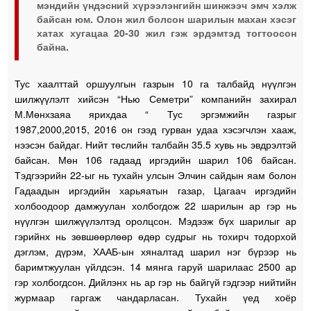
мэндийн үндэсний хүрээлэнгийн шинжээч эмч хэлж
байсан юм. Олон жил болсон шарилын махан хэсэг
хатах хугацаа 20-30 жил гэж эрдэмтэд тогтоосон
байна.
Тус хаалттай оршуулгын газрын 10 га талбайд нүүлгэн
шилжүүлэлт хийсэн “Нью Семетри” компанийн захирал
М.Мөнхзаяа ярихдаа “ Тус эргэмжийн газрыг
1987,2000,2015, 2016 он гээд гурван удаа хэсэгчлэн хааж,
нээсэн байдаг. Нийт төслийн талбайн 35.5 хувь нь эвдрэлтэй
байсан. Мөн 106 гадаад иргэдийн шарил 106 байсан.
Тэдгээрийн 22-ыг нь тухайн улсын Элчин сайдын яам болон
Гадаадын иргэдийн харьяатын газар, Цагаач иргэдийн
холбоодоор дамжуулан холбогдож 22 шарилын ар гэр нь
нүүлгэн шилжүүлэлтэд оролцсон. Мэдээж бүх шарилыг ар
гэрийнх нь зөвшөөрлөөр өдөр судрыг нь тохирч тодорхой
дэглэм, дүрэм, ХААБ-ын хяналтад шарил нэг бүрээр нь
баримтжуулан үйлдсэн. 14 мянга гаруй шарилаас 2500 ар
гэр холбогдсон. Дийлэнх нь ар гэр нь байгүй гэдгээр нийтийн
журмаар гаргаж чандарласан. Тухайн үед хоёр