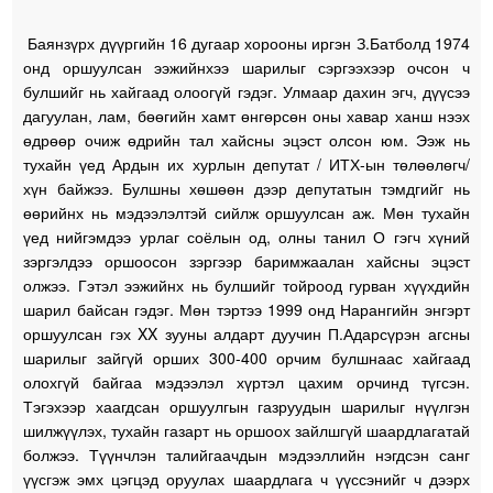
Баянзүрх дүүргийн 16 дугаар хорооны иргэн З.Батболд 1974
онд оршуулсан ээжийнхээ шарилыг сэргээхээр очсон ч
булшийг нь хайгаад олоогүй гэдэг. Улмаар дахин эгч, дүүсээ
дагуулан, лам, бөөгийн хамт өнгөрсөн оны хавар ханш нээх
өдрөөр очиж өдрийн тал хайсны эцэст олсон юм. Ээж нь
тухайн үед Ардын их хурлын депутат / ИТХ-ын төлөөлөгч/
хүн байжээ. Булшны хөшөөн дээр депутатын тэмдгийг нь
өөрийнх нь мэдээлэлтэй сийлж оршуулсан аж. Мөн тухайн
үед нийгэмдээ урлаг соёлын од, олны танил О гэгч хүний
зэргэлдээ оршоосон зэргээр баримжаалан хайсны эцэст
олжээ. Гэтэл ээжийнх нь булшийг тойроод гурван хүүхдийн
шарил байсан гэдэг. Мөн тэртээ 1999 онд Нарангийн энгэрт
оршуулсан гэх XX зууны алдарт дуучин П.Адарсүрэн агсны
шарилыг зайгүй орших 300-400 орчим булшнаас хайгаад
олохгүй байгаа мэдээлэл хүртэл цахим орчинд түгсэн.
Тэгэхээр хаагдсан оршуулгын газруудын шарилыг нүүлгэн
шилжүүлэх, тухайн газарт нь оршоох зайлшгүй шаардлагатай
болжээ. Түүнчлэн талийгаачдын мэдээллийн нэгдсэн санг
үүсгэж эмх цэгцэд оруулах шаардлага ч үүссэнийг ч дээрх