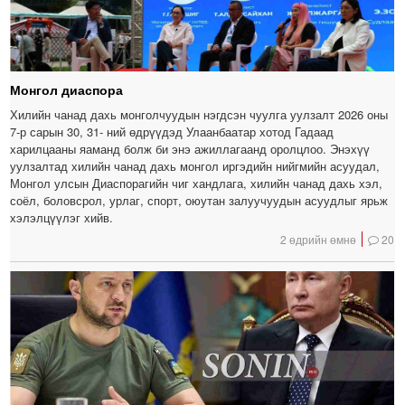
Монгол диаспора
Хилийн чанад дахь монголчуудын нэгдсэн чуулга уулзалт 2026 оны
7-р сарын 30, 31- ний өдрүүдэд Улаанбаатар хотод Гадаад
харилцааны яаманд болж би энэ ажиллагаанд оролцлоо. Энэхүү
уулзалтад хилийн чанад дахь монгол иргэдийн нийгмийн асуудал,
Монгол улсын Диаспорагийн чиг хандлага, хилийн чанад дахь хэл,
соёл, боловсрол, урлаг, спорт, оюутан залуучуудын асуудлыг ярьж
хэлэлцүүлэг хийв.
2 өдрийн өмнө
20