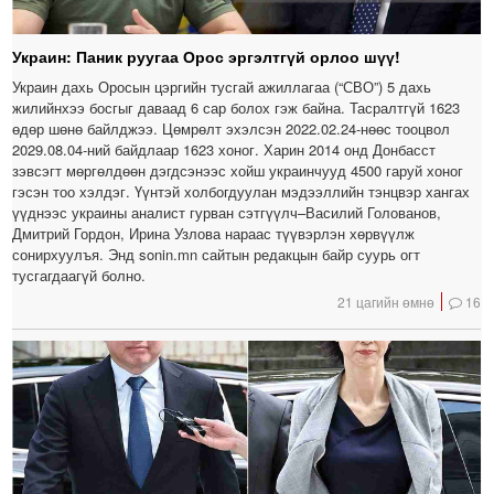
Украин: Паник руугаа Орос эргэлтгүй орлоо шүү!
Украин дахь Оросын цэргийн тусгай ажиллагаа (“СВО”) 5 дахь
жилийнхээ босгыг даваад 6 сар болох гэж байна. Тасралтгүй 1623
өдөр шөнө байлджээ. Цөмрөлт эхэлсэн 2022.02.24-нөөс тооцвол
2029.08.04-ний байдлаар 1623 хоног. Харин 2014 онд Донбасст
зэвсэгт мөргөлдөөн дэгдсэнээс хойш украинчууд 4500 гаруй хоног
гэсэн тоо хэлдэг. Үүнтэй холбогдуулан мэдээллийн тэнцвэр хангах
үүднээс украины аналист гурван сэтгүүлч–Василий Голованов,
Дмитрий Гордон, Ирина Узлова нараас түүвэрлэн хөрвүүлж
сонирхуулъя. Энд sonin.mn сайтын редакцын байр суурь огт
тусгагдаагүй болно.
21 цагийн өмнө
16