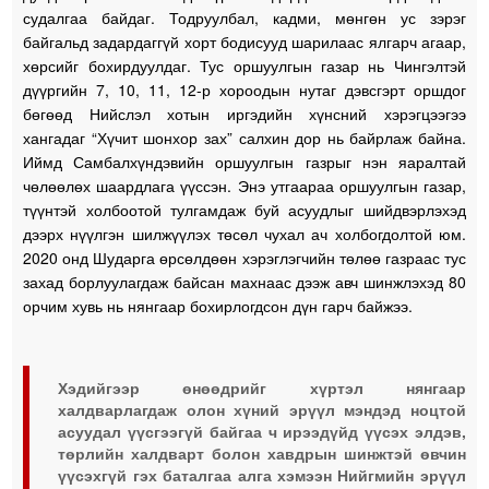
судалгаа байдаг. Тодруулбал, кадми, мөнгөн ус зэрэг
байгальд задардаггүй хорт бодисууд шарилаас ялгарч агаар,
хөрсийг бохирдуулдаг. Тус оршуулгын газар нь Чингэлтэй
дүүргийн 7, 10, 11, 12-р хороодын нутаг дэвсгэрт оршдог
бөгөөд Нийслэл хотын иргэдийн хүнсний хэрэгцээгээ
хангадаг “Хүчит шонхор зах” салхин дор нь байрлаж байна.
Иймд Самбалхүндэвийн оршуулгын газрыг нэн яаралтай
чөлөөлөх шаардлага үүссэн. Энэ утгаараа оршуулгын газар,
түүнтэй холбоотой тулгамдаж буй асуудлыг шийдвэрлэхэд
дээрх нүүлгэн шилжүүлэх төсөл чухал ач холбогдолтой юм.
2020 онд Шударга өрсөлдөөн хэрэглэгчийн төлөө газраас тус
захад борлуулагдаж байсан махнаас дээж авч шинжлэхэд 80
орчим хувь нь нянгаар бохирлогдсон дүн гарч байжээ.
Хэдийгээр өнөөдрийг хүртэл нянгаар
халдварлагдаж олон хүний эрүүл мэндэд ноцтой
асуудал үүсгээгүй байгаа ч ирээдүйд үүсэх элдэв,
төрлийн халдварт болон хавдрын шинжтэй өвчин
үүсэхгүй гэх баталгаа алга хэмээн Нийгмийн эрүүл