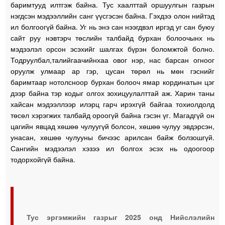
баримтууд илтгэж байна. Тус хаалттай оршуулгын газрын
нэгдсэн мэдээллийн санг үүсгэсэн байна. Гэхдээ олон нийтэд
ил болгоогүй байна. Уг нь энэ сан нээгдвэл иргэд уг сан буюу
сайт руу нэвтэрч төслийн талбайд бурхан болоочынх нь
мэдээлэл орсон эсэхийг шалгах бүрэн боломжтой болно.
Тодруулбал,талийгаачийнхаа овог нэр, нас барсан огноог
оруулж улмаар ар гэр, цусан төрөл нь мөн гэснийг
баримтаар нотолсноор бурхан болооч ямар кординатын цэг
дээр байна тэр кодыг олгох зохицуулалттай аж. Харин таны
хайсан мэдээллээр илэрц гарч ирэхгүй байгаа тохиолдолд
төсөл хэрэгжих талбайд ороогүй байна гэсэн үг. Магадгүй он
цагийн явцад хөшөө чулуугүй болсон, хөшөө чулуу эвдэрсэн,
унасан, хөшөө чулууны бичээс арилсан байж болзошгүй.
Сангийн мэдээлэл хэзээ ил болгох эсэх нь одоогоор
тодорхойгүй байна.
Тус эргэмжийн газрыг 2025 онд Нийслэлийн