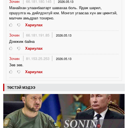
Зочин
66.181.180.145
2026.05.13
Манайхан улаанбаатарт шавахаа боль. Ядаж шарил,
оршуулга нь дийлдэхгүй юм. Монгол угаасаа хүн ам цөөнтэй,
малчин амьдрал тохирно.
Хариулах
Зочин
66.181.191.85
2026.05.13
Дэмжиж байна
Хариулах
Зочин
81.153.25.253
2026.05.13
Зөв зөв.
Хариулах
ТӨСТЭЙ МЭДЭЭ