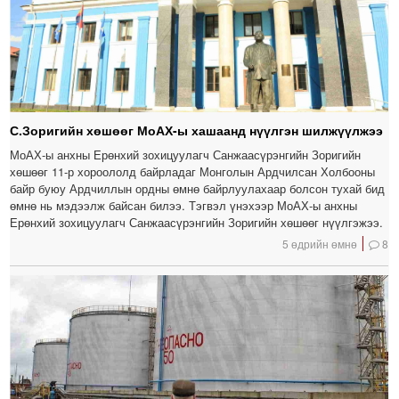
С.Зоригийн хөшөөг МоАХ-ы хашаанд нүүлгэн шилжүүлжээ
МоАХ-ы анхны Ерөнхий зохицуулагч Санжаасүрэнгийн Зоригийн
хөшөөг 11-р хороололд байрладаг Монголын Ардчилсан Холбооны
байр буюу Ардчиллын ордны өмнө байрлуулахаар болсон тухай бид
өмнө нь мэдээлж байсан билээ. Тэгвэл үнэхээр МоАХ-ы анхны
Ерөнхий зохицуулагч Санжаасүрэнгийн Зоригийн хөшөөг нүүлгэжээ.
5 өдрийн өмнө
8