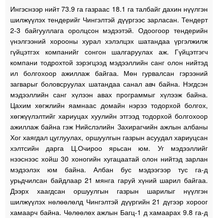
Ингэснээр нийт 73.9 га газраас 18.1 га талбайг дахин нүүлгэн
шилжүүлэх тендерийг Чингэлтэй дүүргээс зарласан. Тендерт
2-3 байгууллага оролцсон мэдээтэй. Одоогоор тендерийн
үнэлгээний хорооны хурал хэлэлцэх шатандаа үргэлжилж
гүйцэтгэх компанийг сонгон шалгаруулах аж. Гүйцэтгэгч
компани тодрохтой зэрэгцээд мэдээллийн санг олон нийтэд
ил болгохоор ажиллаж байгаа. Мөн гурвалсан гэрээний
загварыг боловсруулах шатандаа санал авч байна. Нэгдсэн
мэдээллийн санг хүлээн авах программыг хүлээж байна.
Цахим хөгжлийн яамнаас домайн нэрээ тодорхой болгох,
хөгжүүлэлтийг хариуцах хуулийн этгээд тодорхой болгохоор
ажиллаж байна гэж Нийслэлийн Захирагчийн ажлын албаны
Хог хаягдал цуглуулах, оршуулгын газрын асуудал хариуцсан
хэлтсийн дарга Ц.Очироо ярьсан юм. Уг мэдээллийг
нээснээс хойш 30 хоногийн хугацаатай олон нийтэд зарлан
мэдээлэх юм байна. Албан бус мэдээгээр тус га-д
урьдчилсан байдлаар 21 мянга гаруй хүний шарил байгаа.
Дээрх хаагдсан оршуулгын газрын шарилыг нүүлгэн
шилжүүлэх нөлөөлөлд Чингэлтэй дүүргийн 21 дүгээр хороог
хамаарч байна. Чөлөөлөх ажлын Багц-1 д хамаарах 9.8 га-д