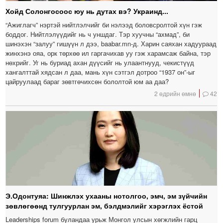
Хойд Солонгосоос юу нь дутах вэ? Украинд...
“Ажиглагч” нэртэй нийтлэлчийг би нэлээд боловсролтой хүн гэж
боддог. Нийтлэлүүдийг нь ч уншдаг. Тэр хуучны “ахмад”, би
шинэхэн “залуу” гишүүн л дээ, baabar.mn-д. Харин саяхан хадуураад
жинхэнэ ояа, орк төрхөө ил гаргачихав уу гэж харамсаж байна, тэр
нөхрийг. Уг нь буриад ахан дүүсийг нь улаантнууд, чекистүүд
хангалттай хядсан л даа, мань хүн сэтгэл дотроо “1937 он”-ыг
цайруулаад бараг зөвтгөчихсөн бололтой юм аа даа?
2 өдрийн өмнө
42
Э.Одонтуяа: Шинжлэх ухааны нотолгоо, эмч, эм зүйчийн
зөвлөгөөнд тулгуурлан эм, бэлдмэлийг хэрэглэх ёстой
Leaderships forum буландаа урьж Монгол улсын хөгжлийн гарц