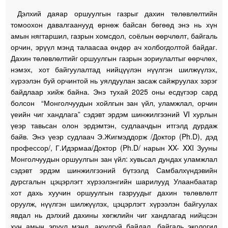
Дэлхий даяар оршуулгын газрыг дахин төлөвлөлтийн
томоохон давалгаанууд өрнөж байсан бөгөөд энэ нь хүн
амын нягтаршил, газрын хомсдол, соёлын өөрчлөлт, байгаль
орчин, эрүүл мэнд талаасаа өндөр ач холбогдолтой байдаг.
Дахин төлөвлөлтийг оршуулгын газрын зориулалтыг өөрчлөх,
нэмэх, хот байгуулалтад нийцүүлэн нүүлгэн шилжүүлэх,
хүрээлэн буй орчинтой нь уялдуулан засаж сайжруулах зэрэг
байдлаар хийж байна. Энэ тухай 2025 оны есдүгээр сард
болсон “Монголчуудын хойлгын зан үйл, уламжлал, орчин
үеийн чиг хандлага” сэдэвт эрдэм шинжилгээний VI хурлын
үеэр тавьсан олон эрдэмтэн, судлаачдын итгэлд дурдаж
байв. Энэ үеэр судлаач Э.Жигмэддорж /Доктор (Ph.D), дэд
профессор/, Г.Идэрмаа/Доктор (Ph.D/ нарын XX- XXI Зууны
Монголчуудын оршуулгын зан үйл: хувьсал дундах уламжлал
сэдэвт эрдэм шинжилгээний бүтээлд Самбалхүндэвийн
дурсгалын цэцэрлэгт хүрээлэнгийн шарилууд Улаанбаатар
хот дахь хуучин оршуулгын газруудыг дахин төлөвлөлт
оруулж, нүүлгэн шилжүүлэх, цэцэрлэгт хүрээлэн байгуулах
явдал нь дэлхий дахины хөгжлийн чиг хандлагад нийцсэн
хүн амын эрүүл мэнд, аюулгүй байдал, байгаль экологид