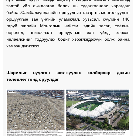
ээлтэй үйл ажиллагаа болох нь судалгаанаас харагдаж
байна .Самбалхүндэвийн оршуулгын газар нь монголчуудын
оршуулгын зан үйлийн уламжлал, хувьсал, сүүлийн 140
гаруй жилийн Монголын нийгэм, эдийн засаг, соёлын
өөрчлөл, шинэчлэлт оршуулгын зан үйлд хэрхэн
нөлөөлснийг тодруулах бодит хэрэглэгдэхүүн болж байна
хэмээн дүгнэжээ.
Шарилыг нүүлгэн шилжүүлэх хэлбэрээр дахин
төлөвлөлтөнд оруулдаг