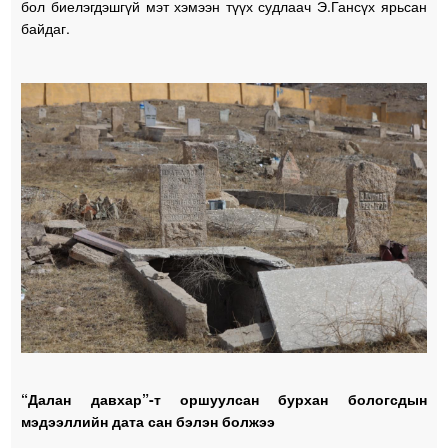
бол биелэгдэшгүй мэт хэмээн түүх судлаач Э.Гансүх ярьсан
байдаг.
“Далан давхар”-т оршуулсан бурхан бологсдын
мэдээллийн дата сан бэлэн болжээ