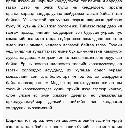
иргэн дээдсийн шарилыг хөндүүлэхгүй гэж байсан ч өөрсдөө
газар дээр нь очиж булш нь хөндөгдсөн, эрсэлд
орсныг хараад чандарлуулах шийдвэрээ гаргаж байсан” гэж
байлаа. Уг хаалттай оршуулгын газрын шарилын дийлэнх
буюу 90 хувь нь 20-30 жил болсон аж. Тиймээс газар дээр ил
гаргаж ирэхэд нянгийн халдварын эрч буурсан учраас тус
компанийн шарилыг гардан гүйцэтгэсэн ажилчдаас одоогоор
ямар нэгэн өвчлөл, халдвар илрээгүй байгаа гэлээ. Тухайн
үед үйлдлийг гүйцэтгэхээс өмнө бүх шинжилгээнд хамруулж
дууссаны дараа мөн дахин хяналтын шинжилгээнд оруулсан
байна. Ер нь нүүлгэн шилжүүлэх төслийг хэрэгжүүлэхэд ар
гэртэй холбогдох асуудалд их хугацаа ордог учраас
мэдээллийн санг аль болох эрт ил тод болгох шаардлага
байгааг анзаарсан юм. Мэдээж төрөөс эхлүүлсэн аливаа том
төслийг хэрэгжүүлэхдээ хүний эрхийг дээд зэргээр хангах,
олон улсын ёс зүйн хэмжээг дээдлэх, ёс уламжлалаа
орхигдуулахгүйгээр дэлхийн нийтийн чиг хандлагад
уялдуулах нь зохимжтой.
Шарилыг ил гаргаж нүүлгэн шилжүүлж эдийн засгийн үргүй
зардал гаргаж байхын оронд шарил бүрийн дээр мод тарих