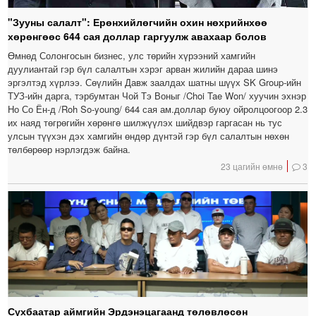
"Зууны салалт": Ерөнхийлөгчийн охин нөхрийнхөө
хөрөнгөөс 644 сая доллар гаргуулж авахаар болов
Өмнөд Солонгосын бизнес, улс төрийн хүрээний хамгийн
дуулиантай гэр бүл салалтын хэрэг арван жилийн дараа шинэ
эргэлтэд хүрлээ. Сөүлийн Давж заалдах шатны шүүх SK Group-ийн
ТУЗ-ийн дарга, тэрбумтан Чой Тэ Воныг /Choi Tae Won/ хуучин эхнэр
Но Со Ён-д /Roh So-young/ 644 сая ам.доллар буюу ойролцоогоор 2.3
их наяд төгрөгийн хөрөнгө шилжүүлэх шийдвэр гаргасан нь тус
улсын түүхэн дэх хамгийн өндөр дүнтэй гэр бүл салалтын нөхөн
төлбөрөөр нэрлэгдэж байна.
23 цагийн өмнө
3
Сүхбаатар аймгийн Эрдэнэцагаанд төлөвлөсөн