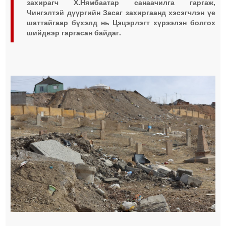
захирагч Х.Нямбаатар санаачилга гаргаж,
Чингэлтэй дүүргийн Засаг захиргаанд хэсэгчлэн үе
шаттайгаар бүхэлд нь Цэцэрлэгт хүрээлэн болгох
шийдвэр гаргасан байдаг.