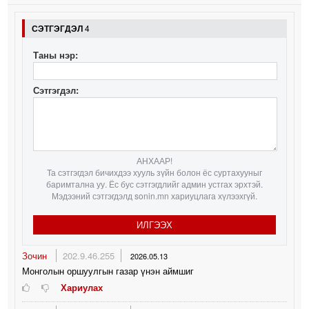
СЭТГЭГДЭЛ
4
Таны нэр:
Сэтгэгдэл:
АНХААР!
Та сэтгэгдэл бичихдээ хууль зүйн болон ёс суртахууныг
баримтална уу. Ёс бус сэтгэгдлийг админ устгах эрхтэй.
Мэдээний сэтгэгдэлд sonin.mn хариуцлага хүлээхгүй.
ИЛГЭЭХ
Зочин
202.9.46.255
2026.05.13
Монголын оршуулгын газар үнэн аймшиг
Хариулах