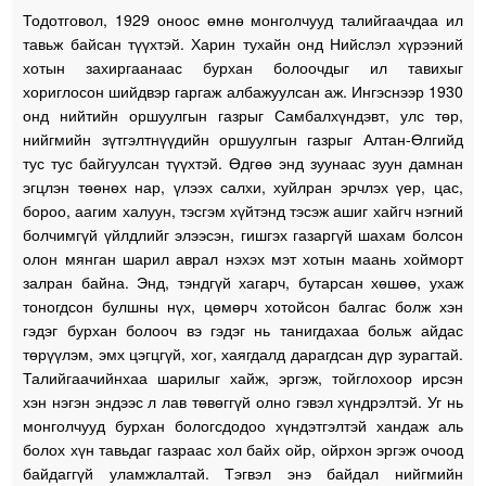
Тодотговол, 1929 оноос өмнө монголчууд талийгаачдаа ил
тавьж байсан түүхтэй. Харин тухайн онд Нийслэл хүрээний
хотын захиргаанаас бурхан болоочдыг ил тавихыг
хориглосон шийдвэр гаргаж албажуулсан аж. Ингэснээр 1930
онд нийтийн оршуулгын газрыг Самбалхүндэвт, улс төр,
нийгмийн зүтгэлтнүүдийн оршуулгын газрыг Алтан-Өлгийд
тус тус байгуулсан түүхтэй. Өдгөө энд зуунаас зуун дамнан
эгцлэн төөнөх нар, үлээх салхи, хуйлран эрчлэх үер, цас,
бороо, аагим халуун, тэсгэм хүйтэнд тэсэж ашиг хайгч нэгний
болчимгүй үйлдлийг элээсэн, гишгэх газаргүй шахам болсон
олон мянган шарил аврал нэхэх мэт хотын маань хойморт
залран байна. Энд, тэндгүй хагарч, бутарсан хөшөө, ухаж
тоногдсон булшны нүх, цөмөрч хотойсон балгас болж хэн
гэдэг бурхан болооч вэ гэдэг нь танигдахаа больж айдас
төрүүлэм, эмх цэгцгүй, хог, хаягдалд дарагдсан дүр зурагтай.
Талийгаачийнхаа шарилыг хайж, эргэж, тойглохоор ирсэн
хэн нэгэн эндээс л лав төвөггүй олно гэвэл хүндрэлтэй. Уг нь
монголчууд бурхан бологсдодоо хүндэтгэлтэй хандаж аль
болох хүн тавьдаг газраас хол байх ойр, ойрхон эргэж очоод
байдаггүй уламжлалтай. Тэгвэл энэ байдал нийгмийн