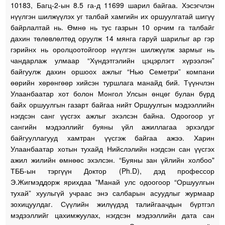
10183, Багц-2-ын 8.5 га-д 11699 шарил байгаа. Хэсэгчлэн
нүүлгэн шилжүүлэх уг талбай хамгийн их оршуулгатай шигүү
байрлалтай нь. Өмнө нь тус газрын 10 орчим га талбайг
дахин төлөвлөлтөд оруулж 14 мянга гаруй шарилыг ар гэр
гэрийнх нь оролцоотойгоор нүүлгэн шилжүүлж зармыг нь
чандарлаж улмаар “Хүндэтгэлийн цэцэрлэгт хүрээлэн”
байгуулж дахин оршоох ажлыг “Нью Семетри” компани
өөрийн хөрөнгөөр хийсэн туршлага манайд бий. Түүнчлэн
Улаанбаатар хот болон Монгол Улсын өнцөг булан бүрд
байх оршуулгын газарт байгаа нийт Оршуулгын мэдээллийн
нэгдсэн санг үүсгэх ажлыг эхэлсэн байна. Одоогоор уг
сангийн мэдээллийг буяны үйл ажиллагаа эрхэлдэг
байгууллагууд хамтран үүсгэж байгаа ажээ. Харин
Улаанбаатар хотын тухайд Нийслэлийн нэгдсэн сан үүсгэх
ажил жилийн өмнөөс эхэлсэн. “Буяны зан үйлийн холбоо"
ТББ-ын тэргүүн Доктор (Ph.D), дэд профессор
Э.Жигмэддорж ярихдаа "Манай улс одоогоор “Оршуулгын
тухай” хуульгүй учраас энэ салбарын асуудлыг журмаар
зохицуулдаг. Сүүлийн жилүүдэд талийгаачдын бүртгэл
мэдээллийг цахимжуулах, нэгдсэн мэдээллийн дата сан