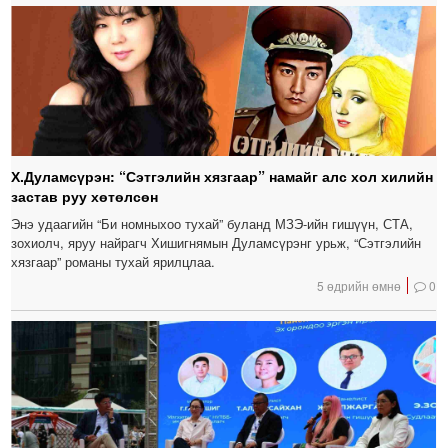
Х.Дуламсүрэн: “Сэтгэлийн хязгаар” намайг алс хол хилийн
застав руу хөтөлсөн
Энэ удаагийн “Би номныхоо тухай” буланд МЗЭ-ийн гишүүн, СТА,
зохиолч, яруу найрагч Хишигнямын Дуламсүрэнг урьж, “Сэтгэлийн
хязгаар” романы тухай ярилцлаа.
5 өдрийн өмнө
0