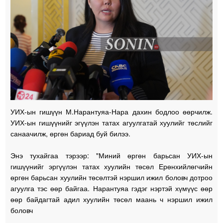
УИХ-ын гишүүн М.Нарантуяа-Нара дахин бодлоо өөрчилж.
УИХ-ын гишүүнийг эгүүлэн татах агуулгатай хуулийг төслийг
санаачилж, өргөн бариад буй билээ.
Энэ тухайгаа тэрээр: "Миний өргөн барьсан УИХ-ын
гишүүнийг эргүүлэн татах хуулийн төсөл Ерөнхийлөгчийн
өргөн барьсан хуулийн төсөлтэй нэршил ижил боловч дотроо
агуулга тэс өөр байгаа. Нарантуяа гэдэг нэртэй хүмүүс өөр
өөр байдагтай адил хуулийн төсөл маань ч нэршил ижил
боловч