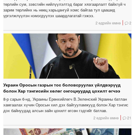
төрлийн сум, зэвсгийн нийлүүлэлтэд бараг хязгаарлалт байхгүй ч
зарим төрлийнх нь нөөц харьцангуй хомс байгаа тул цаашид
үргэлжлүүлэн нэмэгдүүлэх шаардлагатай гэжээ.
2 өдрийн өмнө
2
Украин Оросын газрын тос боловсруулах үйлдвэрүүд
болон Хар тэнгисийн хөлөг онгоцнуудад цохилт өгчээ
8-р сарын 6-нд, Украины Ерөнхийлөгч В.Зеленский Украины батлан ​​
хамгаалах хүчин Оросын хил дэх байгууламжууд болон Хар тэнгис
дэх байнуудад алсын зайн цохилт өгсөн гэдгийг батлав.
2 өдрийн өмнө
21