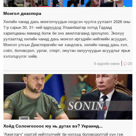
Монгол диаспора
Хилийн чанад дахь монголчуудын нэгдсэн чуулга уулзалт 2026 оны
7-р сарын 30, 31- ний өдрүүдэд Улаанбаатар хотод Гадаад
харилцааны яаманд болж би энэ ажиллагаанд оролцлоо. Энэхүү
уулзалтад хилийн чанад дахь монгол иргэдийн нийгмийн асуудал,
Монгол улсын Диаспорагийн чиг хандлага, хилийн чанад дахь хэл,
соёл, боловсрол, урлаг, спорт, оюутан залуучуудын асуудлыг ярьж
хэлэлцүүлэг хийв.
6 өдрийн өмнө
20
Хойд Солонгосоос юу нь дутах вэ? Украинд...
“Ажиглагч” нэртэй нийтлэлчийг би нэлээд боловсролтой хүн гэж