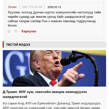
Зочин
202.179.24.59
2026.05.13
Хуулиас эхлээд дуучин хүртэл хүмүүнлэгийн чиглэлүүд тийм
нарийн сураад цаг мөнгөө үрээд байх шаардлагагүй уран
сайхан талдаа салбар.Хэн ч жаахан лавлаад тодруулахад
болно.
Хариулах
ТӨСТЭЙ МЭДЭЭ
Д.Трамп: АНУ сум, зэвсгийн нөөцөө нэмэгдүүлэх
шаардлагатай
8-р сарын 6-нд АНУ-ын Ерөнхийлөгч Дональд Трамп мэдэгдэхдээ,
АНУ одоогоор их хэмжээний сум, зэвсгийн нөөцтэй бөгөөд зарим