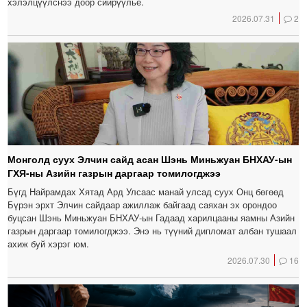
хэлэлцүүлснээ доор сийрүүлье.
2026.07.31
2
Монголд суух Элчин сайд асан Шэнь Миньжуан БНХАУ-ын
ГХЯ-ны Азийн газрын даргаар томилогджээ
Бүгд Найрамдах Хятад Ард Улсаас манай улсад суух Онц бөгөөд
Бүрэн эрхт Элчин сайдаар ажиллаж байгаад саяхан эх орондоо
буцсан Шэнь Миньжуан БНХАУ-ын Гадаад харилцааны яамны Азийн
газрын даргаар томилогджээ. Энэ нь түүний дипломат албан тушаал
ахиж буй хэрэг юм.
2026.07.30
16