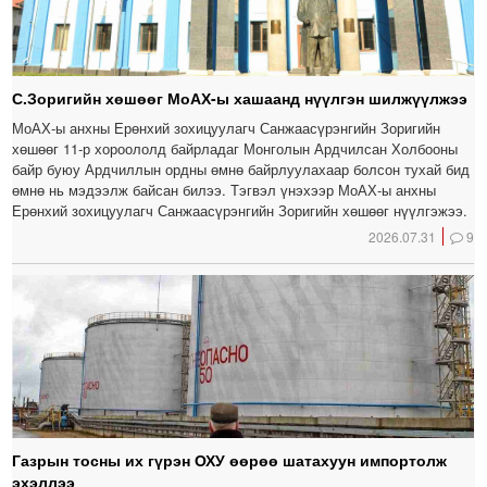
С.Зоригийн хөшөөг МоАХ-ы хашаанд нүүлгэн шилжүүлжээ
МоАХ-ы анхны Ерөнхий зохицуулагч Санжаасүрэнгийн Зоригийн
хөшөөг 11-р хороололд байрладаг Монголын Ардчилсан Холбооны
байр буюу Ардчиллын ордны өмнө байрлуулахаар болсон тухай бид
өмнө нь мэдээлж байсан билээ. Тэгвэл үнэхээр МоАХ-ы анхны
Ерөнхий зохицуулагч Санжаасүрэнгийн Зоригийн хөшөөг нүүлгэжээ.
2026.07.31
9
Газрын тосны их гүрэн ОХУ өөрөө шатахуун импортолж
эхэллээ