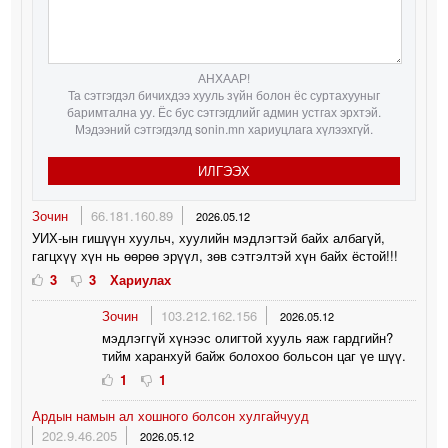
АНХААР!
Та сэтгэгдэл бичихдээ хууль зүйн болон ёс суртахууныг
баримтална уу. Ёс бус сэтгэгдлийг админ устгах эрхтэй.
Мэдээний сэтгэгдэлд sonin.mn хариуцлага хүлээхгүй.
ИЛГЭЭХ
Зочин
66.181.160.89
2026.05.12
УИХ-ын гишүүн хуульч, хуулийн мэдлэгтэй байх албагүй,
гагцхүү хүн нь өөрөө эрүүл, зөв сэтгэлтэй хүн байх ёстой!!!
3
3
Хариулах
Зочин
103.212.162.156
2026.05.12
мэдлэггүй хүнээс олигтой хууль яаж гардгийн?
тийм харанхуй байж болохоо больсон цаг үе шүү.
1
1
Ардын намын ал хошного болсон хулгайчууд
202.9.46.205
2026.05.12