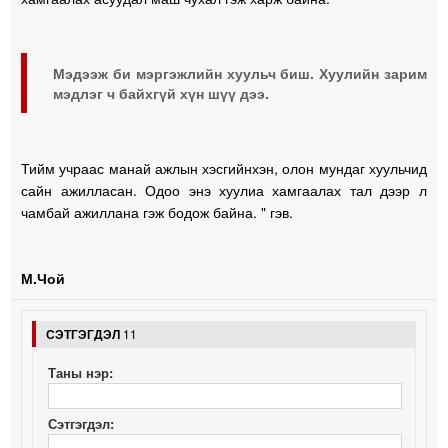
Мэдээж би мэргэжлийн хуульч биш. Хуулийн зарим
мэдлэг ч байхгүй хүн шүү дээ.
Тийм учраас манай ажлын хэсгийнхэн, олон мундаг хуульчид
сайн ажилласан. Одоо энэ хуулиа хамгаалах тал дээр л
чамбай ажиллана гэж бодож байна. " гэв.
М.Чой
СЭТГЭГДЭЛ
11
Таны нэр:
Сэтгэгдэл: