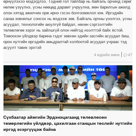
өрнүүлэхээ мэдэгдлээ. Тэдний гол тайлбар нь байгаль орчинд сөрөг
нөлөө үзүүлнэ, усны нөөцөд дарамт учруулна, мөн барилгын ажилд
олон хятад ажилчин орж ирнэ гэсэн болгоомжлол юм. Иргэдийн
санаа зовнилыг сонсох нь мэдээж зөв. Байгаль орчны үнэлгээ, усны
асуудал, технологийн аюулгүй байдал, нөхөн сэргээлтийн
төлөвлөгөө зэрэг нь зайлшгүй олон нийтэд нээлттэй байх ёстой.
Томоохон үйлдвэр барина гэдэг зөвхөн эдийн засгийн асуудал биш,
орон нутгийн иргэдийн амьдралтай холбоотой асуудал учраас тэд
асуулт тавих эрхтэй
4 өдрийн өмнө
47
Сүхбаатар аймгийн Эрдэнэцагаанд төлөвлөсөн
төмөрлөгийн үйлдвэр, цахилгаан станцын төслийг нутгийн
иргэд эсэргүүцэж байна