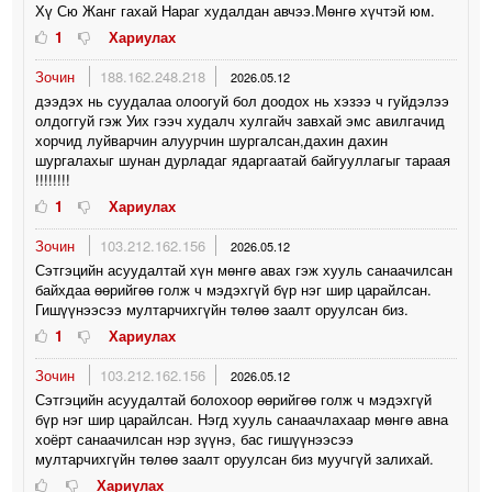
Хү Сю Жанг гахай Нараг худалдан авчээ.Мөнгө хүчтэй юм.
1
Хариулах
Зочин
188.162.248.218
2026.05.12
дээдэх нь суудалаа олоогуй бол доодох нь хэзээ ч гуйдэлээ
олдоггуй гэж Уих гээч худалч хулгайч завхай эмс авилгачид
хорчид луйварчин алуурчин шургалсан,дахин дахин
шургалахыг шунан дурладаг ядаргаатай байгууллагыг тараая
!!!!!!!!
1
Хариулах
Зочин
103.212.162.156
2026.05.12
Сэтгэцийн асуудалтай хүн мөнгө авах гэж хууль санаачилсан
байхдаа өөрийгөө голж ч мэдэхгүй бүр нэг шир царайлсан.
Гишүүнээсээ мултарчихгүйн төлөө заалт оруулсан биз.
1
Хариулах
Зочин
103.212.162.156
2026.05.12
Сэтгэцийн асуудалтай болохоор өөрийгөө голж ч мэдэхгүй
бүр нэг шир царайлсан. Нэгд хууль санаачлахаар мөнгө авна
хоёрт санаачилсан нэр зүүнэ, бас гишүүнээсээ
мултарчихгүйн төлөө заалт оруулсан биз муучгүй залихай.
Хариулах