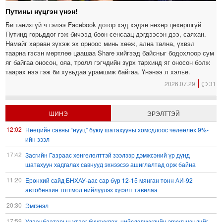
Путины нүцгэн үнэн!
Би танихгүй ч гэлээ Facebook дотор хэд хэдэн нөхөр цөхөршгүй
Путинд горьддог гэж бичээд бөөн сенсаац дэгдээсэн дээ, саяхан.
Намайг хараан зүхэж эх орноос минь хөөж, ална тална, үхвэл
таарна гэсэн мөртлөө цаашаа Share хийгээд байсныг бодохлоор сум
яг байгаа оносон, ояа, тролл гэгчдийн зүрх тархинд яг оносон болж
таарах нээ гэж би хувьдаа урамшиж байгаа. Үнэнээ л хэлье.
2026.07.29
31
ШИНЭ
ЭРЭЛТТЭЙ
12:02
Нөөцийн савны “нууц” буюу шатахууны хомсдлоос чөлөөлөх 9%-
ийн зээл
17:42
Засгийн Газраас хөнгөлөлттэй зээлээр дэмжсэний үр дүнд
шатахуун хадгалах савнууд эхнээсээ ашиглалтад орж байна
11:20
Ерөнхий сайд БНХАУ-аас сар бүр 12-15 мянган тонн АИ-92
автобензин тогтмол нийлүүлэх хүсэлт тавилаа
20:30
Эмгэнэл
17:59
Улаанбаатарын утааг бууруулах, нийслэлчүүдийн эрүүл мэндийг