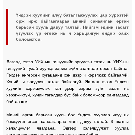
Үндсэн хуулийг илүү баталгаажуулах цар хүрээтэй
орж ирж байгаагаараа миний санаачлан өргөн
барьсан хууль давуу талтай. Нийгэм эдийн засагт
үзүүлэх үр өгөөж нь ч харьцангуй өндөр байх
боломжтой.
Яагаад гэвэл УИХ-ын гишүүнийг эргүүлэн татах нь УИХ-ын
гишүүний тухай хуульд зарим зүйл заалтаар орсон байгаа.
Гэхдээ өнгөрсөн хугацаанд хэн дээр ч хэрэгжиж байгаагүй.
Хэнийг ч эргүүлэн татаж байгаагүй. Яагаад гэвэл Үндсэн
хуулийг хэрэгжүүлэх тал дээр зарим зүйл заалт нь
хэрэгжихгүй, хүчин төгөлдөр бус байх боломжоор хангагдаад
байгаа юм.
Миний өргөн барьсан хууль бол Үндсэн хуулиар илүү их
бэхжүүлж өгсөн санаагаараа маш давуу талтай. 8 шатны
хэлэлцүүлэг явагдана. Эдгээр хэлэлцүүлэгт хуулиа
хамгаалах асуудал маш чухал гэж харж байна.