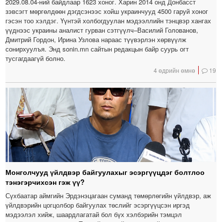
2029.08.04-ний байдлаар 1623 хоног. Харин 2014 онд Донбасст
зэвсэгт мөргөлдөөн дэгдсэнээс хойш украинчууд 4500 гаруй хоног
гэсэн тоо хэлдэг. Үүнтэй холбогдуулан мэдээллийн тэнцвэр хангах
үүднээс украины аналист гурван сэтгүүлч–Василий Голованов,
Дмитрий Гордон, Ирина Узлова нараас түүвэрлэн хөрвүүлж
сонирхуулъя. Энд sonin.mn сайтын редакцын байр суурь огт
тусгагдаагүй болно.
4 өдрийн өмнө
19
Монголчууд үйлдвэр байгуулахыг эсэргүүцдэг болтлоо
тэнэгэрчихсэн гэж үү?
Сүхбаатар аймгийн Эрдэнэцагаан суманд төмөрлөгийн үйлдвэр, аж
үйлдвэрийн цогцолбор байгуулах төслийг эсэргүүцсэн иргэд
мэдээлэл хийж, шаардлагатай бол бүх хэлбэрийн тэмцэл