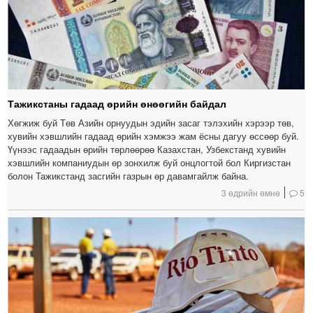
Тажикстаны гадаад өрийн өнөөгийн байдал
Хөгжиж буй Төв Азийн орнуудын эдийн засаг тэлэхийн хэрээр төв,
хувийн хэвшлийн гадаад өрийн хэмжээ жам ёсны дагуу өссөөр буй.
Үүнээс гадаадын өрийн төрлөөрөө Казахстан, Узбекстанд хувийн
хэвшлийн компаниудын өр зонхилж буй онцлогтой бол Киргизстан
болон Тажикстанд засгийн газрын өр давамгайлж байна.
3 өдрийн өмнө
5