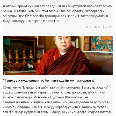
Дэлхийн эрчим хүчний зах зээлд нэгэн сонирхолтой өөрчлөлт өрнөж
байна. Дэлхийн хамгийн том газрын тос олборлогч, экспортлогч
орнуудын нэг ОХУ өөрийн дотоодын зах зээлийг тогтворжуулахын
тулд шатахуун импортолж эхэлжээ.
2026.07.31
21
“Ганжуур судлалын тойм, ирээдүйн чиг хандлага”
Юуны өмнө “Бурхан багшийн зарлигийн цоморлиг Ганжуур эрдэнэ”
эрдэм шинжилгээний хурлыг санаачилсан, дэмжсэн, амжилттай
зохион байгуулсан Монголын Бурханы Шашинтны Төв,
Гандантэгчэнлин хийдийн хамт олон, номын нөхдөдөө баяр хүргэе.
Өчүүхэн судлаач намайг энэхүү хуралд урьсныг талархан хүлээн
авч “Ганжуур судлалын тойм, цаашдын чиг хандлага” сэдэвт илтгэл