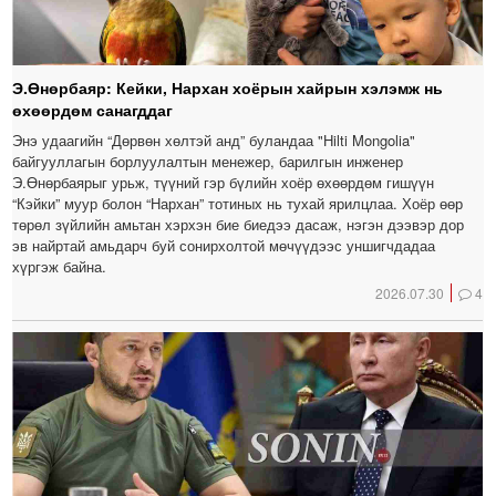
Э.Өнөрбаяр: Кейки, Нархан хоёрын хайрын хэлэмж нь
өхөөрдөм санагддаг
Энэ удаагийн “Дөрвөн хөлтэй анд” буландаа "Hilti Mongolia"
байгууллагын борлуулалтын менежер, барилгын инженер
Э.Өнөрбаярыг урьж, түүний гэр бүлийн хоёр өхөөрдөм гишүүн
“Кэйки” муур болон “Нархан” тотиных нь тухай ярилцлаа. Хоёр өөр
төрөл зүйлийн амьтан хэрхэн бие биедээ дасаж, нэгэн дээвэр дор
эв найртай амьдарч буй сонирхолтой мөчүүдээс уншигчдадаа
хүргэж байна.
2026.07.30
4