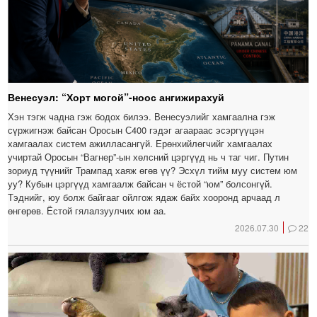
Венесуэл: “Хорт могой”-ноос ангижирахуй
Хэн тэгж чадна гэж бодох билээ. Венесуэлийг хамгаална гэж
сүржигнэж байсан Оросын С400 гэдэг агаараас эсэргүүцэн
хамгаалах систем ажилласангүй. Ерөнхийлөгчийг хамгаалах
учиртай Оросын “Вагнер”-ын хөлсний цэргүүд нь ч таг чиг. Путин
зориуд түүнийг Трампад хаяж өгөв үү? Эсхүл тийм муу систем юм
уу? Кубын цэргүүд хамгаалж байсан ч ёстой “юм” болсонгүй.
Тэднийг, юу болж байгааг ойлгож ядаж байх хооронд арчаад л
өнгөрөв. Ёстой гялалзуулчих юм аа.
2026.07.30
22