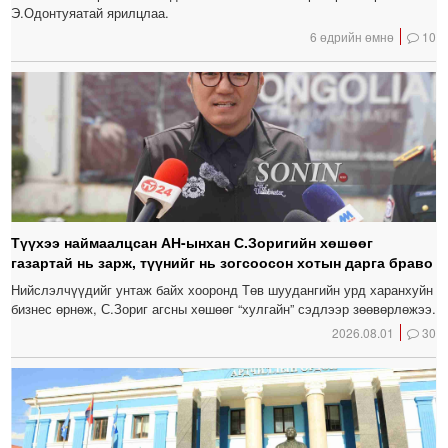
Э.Одонтуяатай ярилцлаа.
6 өдрийн өмнө
10
Түүхээ наймаалцсан АН-ынхан С.Зоригийн хөшөөг
газартай нь зарж, түүнийг нь зогсоосон хотын дарга браво
Нийслэлчүүдийг унтаж байх хооронд Төв шуудангийн урд харанхуйн
бизнес өрнөж, С.Зориг агсны хөшөөг “хулгайн” сэдлээр зөөвөрлөжээ.
2026.08.01
30