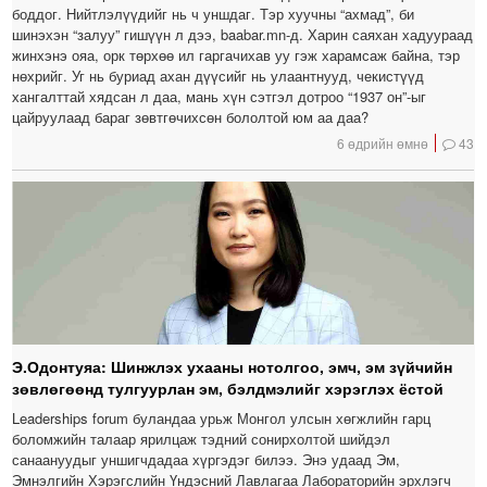
боддог. Нийтлэлүүдийг нь ч уншдаг. Тэр хуучны “ахмад”, би
шинэхэн “залуу” гишүүн л дээ, baabar.mn-д. Харин саяхан хадуураад
жинхэнэ ояа, орк төрхөө ил гаргачихав уу гэж харамсаж байна, тэр
нөхрийг. Уг нь буриад ахан дүүсийг нь улаантнууд, чекистүүд
хангалттай хядсан л даа, мань хүн сэтгэл дотроо “1937 он”-ыг
цайруулаад бараг зөвтгөчихсөн бололтой юм аа даа?
6 өдрийн өмнө
43
Э.Одонтуяа: Шинжлэх ухааны нотолгоо, эмч, эм зүйчийн
зөвлөгөөнд тулгуурлан эм, бэлдмэлийг хэрэглэх ёстой
Leaderships forum буландаа урьж Монгол улсын хөгжлийн гарц
боломжийн талаар ярилцаж тэдний сонирхолтой шийдэл
санаануудыг уншигчдадаа хүргэдэг билээ. Энэ удаад Эм,
Эмнэлгийн Хэрэгслийн Үндэсний Лавлагаа Лабораторийн эрхлэгч