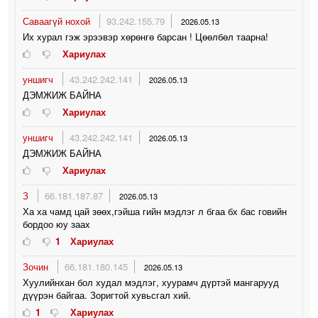
Саваагүй нохой
93.242.155.79
2026.05.13
Их хурал гэж эрээвэр хөрөнгө барсан ! Цөөлбөл таарна!
Хариулах
уншигч
43.242.242.141
2026.05.13
ДЭМЖИЖ БАЙНА
Хариулах
уншигч
43.242.242.141
2026.05.13
ДЭМЖИЖ БАЙНА
Хариулах
З
66.181.187.87
2026.05.13
Ха ха чамд цай зөөх,гэйша гийн мэдлэг л бгаа бх бас говийн
бордоо юу заах
1
Хариулах
Зочин
66.181.180.145
2026.05.13
Хуулийнхан бол худал мэдлэг, хуурамч дүртэй мангарууд
дүүрэн байгаа. Зоригтой хувьсгал хий.
1
Хариулах