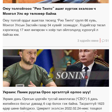
Оюу толгойгоос “Рио Тинто” ашиг хүртэж эхэлсэн ч
Монгол Улс өр төлсөөр байна
Оюу толгой ордыг ашиглах төсөлд “Рио Тинто” групп 66 хувь,
Монгол Улсын Засгийн газар 34 хувийг эзэмшдэг. Хэдийгээр төсөл
хэрэгжээд 17 жил өнгөрсөн ч хоёр тал ойлголцолд хүрээгүй л
байгаа юм.
3 өдрийн өмнө
51
Украин: Паник руугаа Орос эргэлтгүй орлоо шүү!
Украин дахь Оросын цэргийн тусгай ажиллагаа (“СВО”) 5 дахь
жилийнхээ босгыг даваад 6 сар болох гэж байна. Тасралтгүй 1623
өдөр шөнө байлджээ. Цөмрөлт эхэлсэн 2022.02.24-нөөс тооцвол