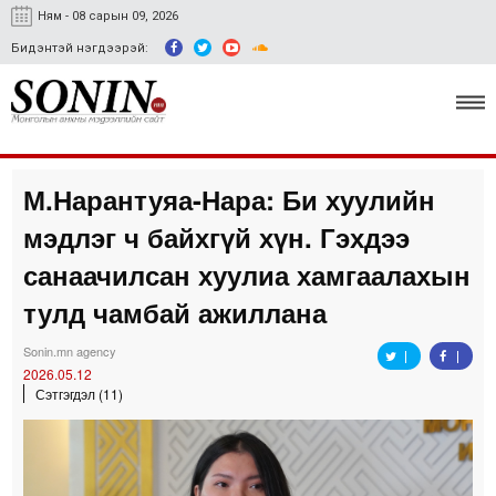
Ням - 08 сарын 09, 2026
Бидэнтэй нэгдээрэй:
М.Нарантуяа-Нара: Би хуулийн
Улс төр, эдийн засаг
мэдлэг ч байхгүй хүн. Гэхдээ
Гэмт хэрэг
санаачилсан хуулиа хамгаалахын
Нийгэм, соёл
тулд чамбай ажиллана
Спорт
Sonin.mn agency
2026.05.12
Easy news
Сэтгэгдэл (11)