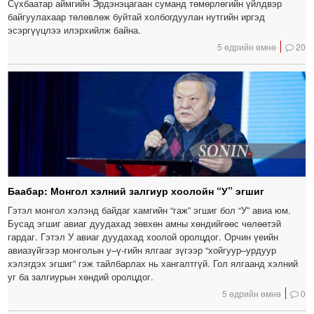
Сүхбаатар аймгийн Эрдэнэцагаан суманд төмөрлөгийн үйлдвэр
байгуулахаар төлөвлөж буйтай холбогдуулан нутгийн иргэд
эсэргүүцлээ илэрхийлж байна.
5 өдрийн өмнө
20
Баабар: Монгол хэлний залгиур хоолойн “У” эгшиг
Гэтэл монгол хэлэнд байдаг хамгийн “гаж” эгшиг бол “У” авиа юм.
Бусад эгшиг авиаг дуудахад зөвхөн амны хөндийгөөс чөлөөтэй
гардаг. Гэтэл У авиаг дуудахад хоолой оролцдог. Орчин үеийн
авиазүйгээр монголын у–ү-гийн ялгааг зүгээр “хойгуур–урдуур
хэлэгдэх эгшиг” гэж тайлбарлах нь хангалтгүй. Гол ялгаанд хэлний
уг ба залгиурын хөндий оролцдог.
5 өдрийн өмнө
0