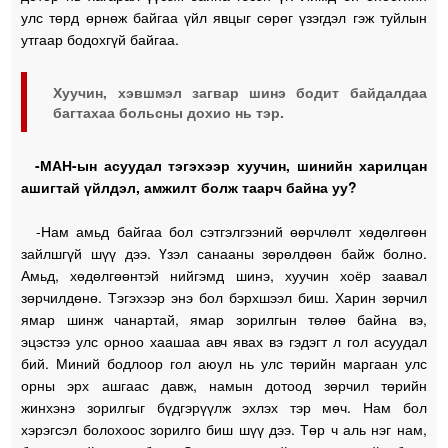
улс төрд өрнөж байгаа үйл явцыг сөрөг үзэгдэл гэж туйлын
утгаар бодохгүй байгаа.
Хуучин, хэвшмэл загвар шинэ бодит байдалдаа
багтахаа больсны дохио нь тэр.
-МАН-ын асуудал тэгэхээр хуучин, шинийн харилцан
ашигтай үйлдэл, амжилт болж таарч байна уу?
-Нам амьд байгаа бол сэтгэлгээний өөрчлөлт хөдөлгөөн
зайлшгүй шүү дээ. Үзэл санааны зөрөлдөөн байж болно.
Амьд, хөдөлгөөнтэй нийгэмд шинэ, хуучин хоёр заавал
зөрчилдөнө. Тэгэхээр энэ бол бэрхшээл биш. Харин зөрчил
ямар шинж чанартай, ямар зорилгын төлөө байна вэ,
эцэстээ улс орноо хаашаа авч явах вэ гэдэгт л гол асуудал
бий. Миний бодлоор гол аюул нь улс төрийн маргаан улс
орны эрх ашгаас давж, намын дотоод зөрчил төрийн
жинхэнэ зорилгыг бүдгэрүүлж эхлэх тэр мөч. Нам бол
хэрэгсэл болохоос зорилго биш шүү дээ. Төр ч аль нэг нам,