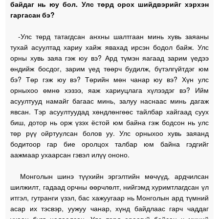
байдаг нь юу бол. Улс төрд орох шийдвэрийг хэрхэн
гаргасан бэ?
-Улс төрд татагдсан анхны шалтгаан минь хувь заяаны
тухай асуултад хариу хайж явахад ирсэн бодол байж. Улс
орны хувь заяа гэж юу вэ? Ард түмэн яагаад зарим үедээ
өндийж босдог, зарим үед төөрч будилж, бүтэлгүйтдэг юм
бэ? Төр гэж юу вэ? Төрийн мөн чанар юу вэ? Хүн улс
орныхоо өмнө хэзээ, яаж хариуцлага хүлээдэг вэ? Ийм
асуултууд намайг багаас минь, залуу наснаас минь дагаж
явсан. Тэр асуултуудад хөндлөнгөөс тайлбар хайгаад суух
биш, дотор нь орж үзэх ёстой юм байна гэж бодсон нь улс
төр рүү ойртуулсан болов уу. Улс орныхоо хувь заяанд
бодитоор гар бие оролцох талбар юм байна гэдгийг
аажмаар ухаарсан гэвэл илүү ононо.
Монголын шинэ түүхийн эргэлтийн мөчүүд, ардчилсан
шилжилт, гадаад орчны өөрчлөлт, нийгэмд хуримтлагдсан үл
итгэл, гутранги үзэл, бас хажуугаар нь Монголын ард түмний
асар их тэсвэр, уужуу чанар, хүнд байдлаас гарч чаддаг