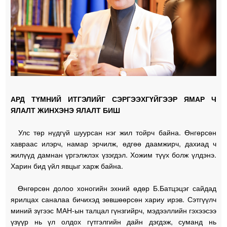
АРД ТҮМНИЙ ИТГЭЛИЙГ СЭРГЭЭХГҮЙГЭЭР ЯМАР Ч
ЯЛАЛТ ЖИНХЭНЭ ЯЛАЛТ БИШ
Улс төр нүдгүй шуурсан нэг жил тойрч байна. Өнгөрсөн
хавраас илэрч, намар эрчилж, өдгөө даамжирч, дахиад ч
жилүүд дамнан үргэлжлэх үзэгдэл. Хожим түүх болж үлдэнэ.
Харин бид үйл явцыг харж байна.
Өнгөрсөн долоо хоногийн эхний өдөр Б.Батцэцэг сайдад
ярилцах саналаа бичихэд зөвшөөрсөн хариу ирэв. Сэтгүүлч
миний зүгээс МАН-ын талцал гүнзгийрч, мэдээллийн гэхээсээ
үзүүр нь үл олдох гүтгэлгийн дайн дэгдэж, суманд нь