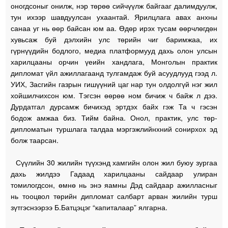
оногдсоныг онилж, нэр төрөө сийчүүлж байгааг далимдуулж,
тун ихээр шавдуулсан ухаантай. Ярилцлага авах анхны
санаа уг нь өөр байсан юм аа. Өдөр ирэх тусам өөрчлөгдөн
хувьсаж буй дэлхийн улс төрийн чиг баримжаа, их
гүрнүүдийн бодлого, медиа платформууд дахь олон улсын
харилцааны орчин үеийн хандлага, Монголын практик
дипломат үйл ажиллагаанд тулгамдаж буй асуудлууд гээд л.
УИХ, Засгийн газрын гишүүний цаг нар тун олдолгүй нэг жил
хойшилчихсон юм. Тэгсэн өөрөө ном бичиж ч байж л дээ.
Дурдатгал дурсамж бичихэд эртдэх байх гэж Та ч гэсэн
бодож амжаа биз. Тийм байна. Онол, практик, улс төр-
дипломатын туршлага талдаа мэргэжлийнхний сонирхох эд
болж таарсан.
Сүүлийн 30 жилийн түүхэнд хамгийн олон жил буюу зургаа
дахь жилдээ Гадаад харилцааны сайдаар улиран
томилогдсон, өмнө нь энэ яамны Дэд сайдаар ажилласныг
нь тооцвол төрийн дипломат салбарт арван жилийн турш
зүтгэснээрээ Б.Батцэцэг “капиталаар” ялгарна.