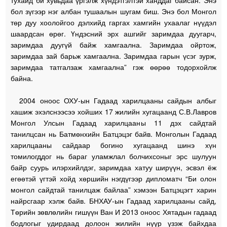
тухайд би хувьдаа үргэлж хүндэтгэлтэй ханддаг байсан. Энэ
бол зүгээр нэг албан тушаалын шугам биш. Энэ бол Монгол
төр дуу хоолойгоо дэлхийд гаргах хамгийн ухаалаг нүүдэл
шаардсан өрөг. Үндэсний эрх ашгийг заримдаа дуугарч,
заримдаа дуугүй байж хамгаална. Заримдаа ойртож,
заримдаа зай барьж хамгаална. Заримдаа гарын үсэг зурж,
заримдаа татгалзаж хамгаална” гэж өөрөө тодорхойлж
байна.
2004 оноос ОХУ-ын Гадаад харилцааны сайдын албыг
хашиж эхэлснээсээ хойших 17 жилийн хугацаанд С.В.Лавров
Монгол Улсын Гадаад харилцааны 11 дэх сайдтай
танилцсан нь Батмөнхийн Батцэцэг байв. Монголын Гадаад
харилцааны сайдаар богино хугацаанд шинэ хүн
томилогддог нь бараг уламжлал болчихсоныг эрс шулуун
байр суурь илэрхийлдэг, заримдаа хатуу ширүүн, эсвэл ёж
егөөтэй үгтэй хойд хөршийн нэгдүгээр дипломатч “Би олон
монгол сайдтай танилцаж байлаа” хэмээн Батцэцэгт харин
найрсгаар хэлж байв. БНХАУ-ын Гадаад харилцааны сайд,
Төрийн зөвлөлийн гишүүн Ван И 2013 оноос Хятадын гадаад
бодлогыг удирдаад долоон жилийн нүүр үзэж байхдаа