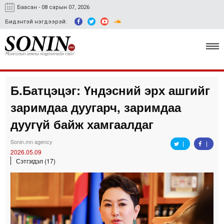
Баасан - 08 сарын 07, 2026
Бидэнтэй нэгдээрэй:
Б.Батцэцэг: Үндэсний эрх ашгийг
Улс төр, эдийн засаг
заримдаа дуугарч, заримдаа
Гэмт хэрэг
дуугүй байж хамгаалдаг
Нийгэм, соёл
Sonin.mn agency
2026.05.09
Спорт
Сэтгэгдэл (17)
Easy news