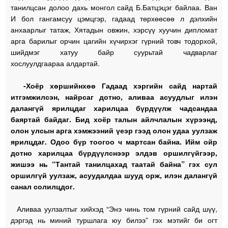
танилцсан долоо дахь монгол сайд Б.Батцэцэг байлаа. Ван
И бол гангамсуу цэмцгэр, гадаад төрхөөсөө л дэлхийн
анхаарлыг татаж, Хятадын овжин, хэрсүү хуучин дипломат
арга барилыг орчин цагийн хүчирхэг гүрний товч тодорхой,
шийдмэг хатуу байр суурьтай чадварлаг
хослуулдгаараа алдартай.
-Хоёр хөршийнхөө Гадаад хэргийн сайд нартай
итгэмжилсэн, найрсаг дотно, аливаа асуудлыг илэн
далангүй ярилцдаг харилцаа бүрдүүлж чадсандаа
баяртай байдаг. Бид хоёр талын айлчлалын хүрээнд,
олон улсын арга хэмжээний үеэр гээд олон удаа уулзаж
ярилцдаг. Одоо бүр тоогоо ч мартсан байна. Ийм ойр
дотно харилцаа бүрдүүлснээр элдэв оршилгүйгээр,
жишээ нь “Тантай танилцахад таатай байна” гэх сул
оршилгүй уулзаж, асуудалдаа шууд орж, илэн далангүй
санал солилцдог.
Аливаа уулзалтыг хийхэд “Энэ чинь том гүрний сайд шүү,
дэргэд нь миний туршлага юу билээ” гэх мэтийг би огт