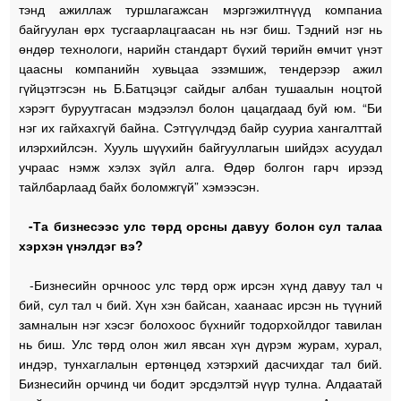
тэнд ажиллаж туршлагажсан мэргэжилтнүүд компаниа
байгуулан өрх тусгаарлацгаасан нь нэг биш. Тэдний нэг нь
өндөр технологи, нарийн стандарт бүхий төрийн өмчит үнэт
цаасны компанийн хувьцаа эзэмшиж, тендерээр ажил
гүйцэтгэсэн нь Б.Батцэцэг сайдыг албан тушаалын ноцтой
хэрэгт буруутгасан мэдээлэл болон цацагдаад буй юм. “Би
нэг их гайхахгүй байна. Сэтгүүлчдэд байр сууриа хангалттай
илэрхийлсэн. Хууль шүүхийн байгууллагын шийдэх асуудал
учраас нэмж хэлэх зүйл алга. Өдөр болгон гарч ирээд
тайлбарлаад байх боломжгүй” хэмээсэн.
-Та бизнесээс улс төрд орсны давуу болон сул талаа
хэрхэн үнэлдэг вэ?
-Бизнесийн орчноос улс төрд орж ирсэн хүнд давуу тал ч
бий, сул тал ч бий. Хүн хэн байсан, хаанаас ирсэн нь түүний
замналын нэг хэсэг болохоос бүхнийг тодорхойлдог тавилан
нь биш. Улс төрд олон жил явсан хүн дүрэм журам, хурал,
индэр, тунхаглалын ертөнцөд хэтэрхий дасчихдаг тал бий.
Бизнесийн орчинд чи бодит эрсдэлтэй нүүр тулна. Алдаатай