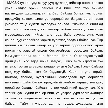
МАСЗХ тухайн үед залуучууд цуглаад хийсвэр онол, хоосон
уриа хэлдэг орчин байсан юм биш. Улс төр ахимаг
настнуудын дархлагдсан талбар байхаа больж, улс орныг
ирээдүйд хөтлөх шинэ үе өөрсдийгөө бэлдэх ёстой гэсэн
ухамсар тэнд хүчтэй бүрэлдэж байлаа. Үнэхээр л 2000-ад
оны 20-30 настнууд автоматаар албан тушаалд очно гэж
мөрөөдөхөөсөө нийгэм, улс төрд байр сууриа олж, үзэл
санаа, дуу хоолойгоо хэрхэн хүргэхэд бэлдэж байсан үе. Тэр
цагийн нэг сайхан чанар нь улс төрийг одоогийнхоос арай
романтик, хавьгүй өндөр босготойгоор төсөөлдөг байсан.
Нам дотор яриа өрнөнө. Маргаан болно. Үе солигдох тухай
ярилцана. Улс төрд шинэ залуус, шинэ өнгө хэрэгтэй гэж
итгэнэ. Тэр итгэл зарим талаар гэнэн ч байсан. Гэнэн байлаа
гээд муу байсан гэж би боддоггүй. Харин ч улс төрийг
наймаа, тооцоо, бүлэглэлийн хуйвалдаан бус өөрчлөлт
шинэчлэл, хийж бүтээх ирээдүйтэй холбож хардаг, зүтгэдэг,
өөрийгөө бэлддэг байсан нь тэр үеийнхний давуу тал. Улс
төрийг хувь хүний карьер биш, үе үеэрээ үүрч залгамжилдаг
төрийн хариуцлагатай ачаа гэж ойлгож эхэлсэн цаг үе
байсан. Тийм ч учраас цаг нь ирэхэд дуудагдах нэгэн