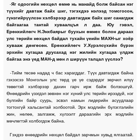
-
Яг одоогийн нөхцөл өмнө нь манайд болж байсан нэг
түүхийг давтаж байх шиг, тэгэхдээ нэлээд томсгосон,
гүнзгийрүүлсэн хэлбэрээр давтагдаж байх шиг санагдаж
байгаагаа тантай хуваалцъя л даа. Юу гэвэл,
Ерөнхийлөгч Н.Энхбаярыг буухын өмнөх болон дараах
улс төрийн нөхцөл байдал тухайн үеийн МАХН-ыг хоёр
хувааж дөнгөсөн. Ерөнхийлөгч У.Хүрэлсүхийн бүрэн
эрхийн хугацаа дуусахад нэг жилийн хугацаа үлдэж
байгаа энэ үед МАН-д мөн л ширүүн талцал үүслээ?
-Тийм төсөө надад ч бас харагддаг. Түүх давтагдаж байна
гэхээсээ Монголын улс төрд үе үе сэдэрдэг зөрчил илүү
төвөгтэй хэлбэрээр дахин гарч ирж байж болзошгүй.
Өнөөдрийн үзэгдэл зөвхөн нэг хүний улс төрийн ирээдүй, нэг
бүлгийн байр суурь, эсвэл намын лидерийн асуудлаар
тогтохгүй хальсантай холбоотой. Эрх мэдлийн бүлэглэлийн
жин, нөлөө, залгамж, хүлээлт дараагийн эрх мэдлийн
мөчлөгтэй холбогдож байна.
Гэхдээ өнөөдрийн нөхцөл байдал зарчмын хувьд ялгаатай.