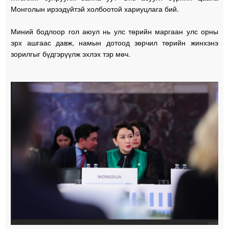
Монголын ирээдүйтэй холбоотой хариуцлага бий.
Миний бодлоор гол аюул нь улс төрийн маргаан улс орны
эрх ашгаас давж, намын дотоод зөрчил төрийн жинхэнэ
зорилгыг бүдгэрүүлж эхлэх тэр мөч.