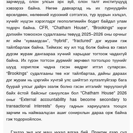
зарчмууд, олон улсын эрх зүй, олон талт институцүүд
хэвээрээ байна. Нөгөө давхаргад нь их гүрнүүдийн
өрсөлдөөн, нөлөөний хүрээний сэтгэлгээ, түр зуурын хэлцэл,
хүчийг нүцгэн хэрэглэдэг геополитикийн бодит байдал улам
тодорч байна. CFR, "Chatham House", "Brookings" зэрэг
дэлхийн томоохон судалгааны төвүүд 2025–2026 оны орчныг
яг ийм “хуваагдсан”, “hybrid”, “fractured” дэг журам гэж
тайлбарлаж байна. Тиймээс юу ил тод болж байна вэ гэвэл
дүрэм журам дангаараа хүчний харьцааг тогтоож чадахгүй
байна. Их гүрэн тогтсон дүрмийг зөрчвөл тогтолцоо түүнийг
шууд хориглож чадна гэсэн өөдрөг итгэл суларсан.
“Brookings” судалгааны төв нэг тайлбартаа, дайны дараах
дэг журам нь цэргийн хүчтэй улс шийтгэл хүлээлгүйгээр бага
буурай улсыг дайрч эзэлж болно гэсэн итгэлийг төрүүлэхгүй
байх ёстой байсныг сануулсан бол "Chatham House" 2026
оныг “External accountability has become secondary to
transactional interests” буюу гаднын хариуцлага тооцох
зарчим нь наймаалцсан ашиг сонирхлын дараа орж байна
гэж тодорхойлсон.
Гэхдээ энд нэг маш чухал ялгаа бий. Практик дээр сул