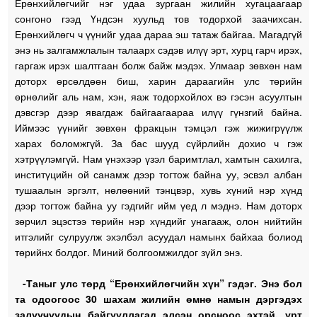
Ерөнхийлөгчийг нэг удаа зургаан жилийн хугацаагаар
сонгоно гээд Үндсэн хуульд тов тодорхой заачихсан.
Ерөнхийлөгч ч үүнийг удаа дараа эш татаж байгаа. Магадгүй
энэ нь залгамжлалын талаарх сэдэв илүү эрт, хурц гарч ирэх,
гаргаж ирэх шалтгаан болж байж мэдэх. Улмаар зөвхөн нам
доторх өрсөлдөөн биш, харин дараагийн улс төрийн
өрнөлийг аль нам, хэн, яаж тодорхойлох вэ гэсэн асуултын
дэвсгэр дээр явагдаж байгаагаараа илүү гүнзгий байна.
Иймээс үүнийг зөвхөн фракцын тэмцэл гэж жижигрүүлж
харах боломжгүй. За бас шууд сүйрлийн дохио ч гэж
хэтрүүлэмгүй. Нам үнэхээр үзэл баримтлал, хамтын сахилга,
инститүцийн ой санамж дээр тогтож байна уу, эсвэл албан
тушаалын эргэлт, нөлөөний тэнцвэр, хувь хүний нэр хүнд
дээр тогтож байна уу гэдгийг ийм үед л мэднэ. Нам доторх
зөрчил эцэстээ төрийн нэр хүндийг унагааж, олон нийтийн
итгэлийг сулруулж эхэлбэл асуудал намынх байхаа болиод
төрийнх болдог. Миний болгоомжилдог зүйл энэ.
-Таныг улс төрд “Ерөнхийлөгчийн хүн” гэдэг. Энэ бол
та одоогоос 30 шахам жилийн өмнө намын дэргэдэх
залуучуудын байгууллагад элсэн орсноос эхтэй, урт