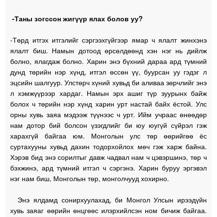
-Таны зогссон жигүүр ялах болов уу?
-Төрд итгэх итгэлийг сэргээхгүйгээр ямар ч ялалт жинхэнэ
ялалт биш. Намын дотоод өрсөлдөөнд хэн нэг нь дийлж
болно, ялагдаж болно. Харин энэ бүхний дараа ард түмний
дунд төрийн нэр хүнд, итгэл өссөн үү, буурсан уу гэдэг л
эцсийн шалгуур. Улстөрч хүний хувьд би аливаа зөрчлийг энэ
л хэмжүүрээр хардаг. Намын эрх ашиг түр зуурынх байж
болох ч төрийн нэр хүнд харин урт настай байх ёстой. Улс
орны хувь заяа мэдээж түүнээс ч урт. Ийм учраас өнөөдөр
нам дотор бий болсон үзэгдлийг би юу юугүй сүйрэл гэж
харахгүй байгаа юм. Монголын улс төр өөрийгөө ёс
суртахууны хувьд дахин тодорхойлох мөч гэж харж байна.
Хэрэв бид энэ сорилтыг давж чадвал нам ч цэвэршинэ, төр ч
бэхжинэ, ард түмний итгэл ч сэргэнэ. Харин буруу эргэвэл
нэг нам биш, Монголын төр, монголчууд хохирно.
Энэ ялдамд сонирхуулахад, би Монгол Улсын ирээдүйн
хувь заяаг өөрийн өнцгөөс илэрхийлсэн ном бичиж байгаа.