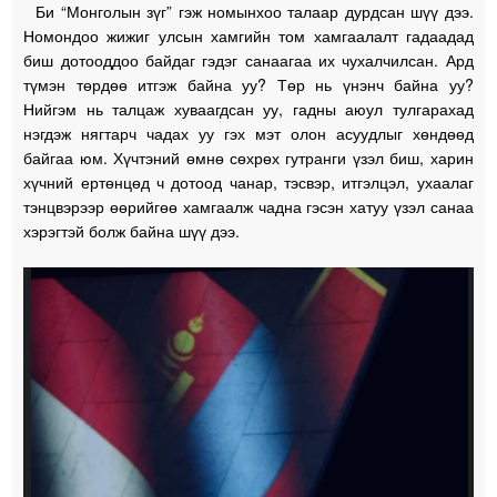
Би “Монголын зүг” гэж номынхоо талаар дурдсан шүү дээ.
Номондоо жижиг улсын хамгийн том хамгаалалт гадаадад
биш дотооддоо байдаг гэдэг санаагаа их чухалчилсан. Ард
түмэн төрдөө итгэж байна уу? Төр нь үнэнч байна уу?
Нийгэм нь талцаж хуваагдсан уу, гадны аюул тулгарахад
нэгдэж нягтарч чадах уу гэх мэт олон асуудлыг хөндөөд
байгаа юм. Хүчтэний өмнө сөхрөх гутранги үзэл биш, харин
хүчний ертөнцөд ч дотоод чанар, тэсвэр, итгэлцэл, ухаалаг
тэнцвэрээр өөрийгөө хамгаалж чадна гэсэн хатуу үзэл санаа
хэрэгтэй болж байна шүү дээ.