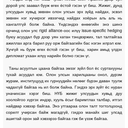
дорой улс заавал бууж өгөх ёстой гэсэн үг биш. Жижиг, дунд
улсуудын хувьд зөвхөн олон улсын эрх зүйд найдах, эсвэл
зөвхөн нэг хүчирхэг ивээгчид найдах хоёрын аль аль нь
хангалтгүй болж байна. Үндсэндээ өнөөгийн энэ шинэ
орчинд олон улс rigid alliance-оос илүү issue-specific hedging
буюу асуудал бүр дээр уян хатан тэнцвэржих, тал талтайгаа
ажиллах арга барил руу орж байгаагийн бас нэгэн илрэл юм.
Хүчгүй нь бууж өгөх ёстой гэсэн үг биш, харин амьд үлдэх
дипломат ухаан илүү нарийн болно гэсэн үг.
Таны асуултын цаана байгаа эмзэг зүйл бол ёс суртахууны
тухай асуудал юм. Олон улсын харилцааны онол, дүрэм
журам, институцууд их гүрнүүдийн нөлөөг бүрэн даван туулж
чадахгүй байгаа нь ил болж байна. Гэхдээ эрх зүйт ёс нуран
уначихсан хэрэг биш. НҮБ жижиг улсуудын хувьд дуу
хоолойгоо хүргэх индэр, хууль ёсыг баримтлах талбар, итгэл
найдвар хэвээр байгаа. Энэ утгаараа олон талт тогтолцоонд
сорилт учирсан байж магадгүй, гэхдээ манайх шиг улсад
ашигтай орон зай хэвээрээ байгаа гэж би үзэж байгаа.