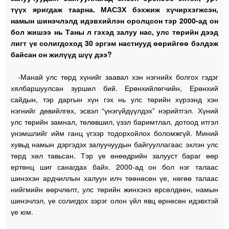
түүх яригдаж таарна. МАСЗХ бэхжиж хүчирхэгжсэн,
намын шинэчлэлд идэвхийлэн оролцсон тэр 2000-ад он
бол жишээ нь Таны л гэхэд залуу нас, улс төрийн дээд
лигт үе солигдоход 30 эргэм настнууд өөрийгөө бэлдэж
байсан он жилүүд шүү дээ?
-Манай улс төрд хүнийг заавал хэн нэгнийх болгох гэдэг
хялбаршуулсан зуршил бий. Ерөнхийлөгчийн, Ерөнхий
сайдын, тэр даргын хүн гэх нь улс төрийн хүрээнд хэн
нэгнийг дөвийлгөх, эсвэл “үнэгүйдүүлдэх” нэрийтгэл. Хүний
улс төрийн замнал, төлөвшил, үзэл баримтлал, дотоод итгэл
үнэмшлийг ийм ганц үгээр тодорхойлох боломжгүй. Миний
хувьд намын дэргэдэх залуучуудын байгууллагаас эхлэн улс
төрд хөл тавьсан. Тэр үе өнөөдрийн залууст бараг өөр
ертөнц шиг санагдах байх. 2000-ад он бол нэг талаас
шинэхэн ардчиллын халуун илч төөнөсөн үе, нөгөө талаас
нийгмийн өөрчлөлт, улс төрийн жинхэнэ өрсөлдөөн, намын
шинэчлэл, үе солигдох зэрэг олон үйл явц өрнөсөн идэвхтэй
үе юм.