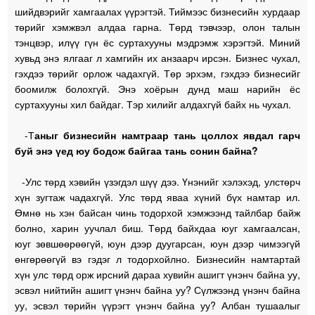
шийдвэрийг хамгаалах үүрэгтэй. Тиймээс бизнесийн хурдаар
төрийг хэмжвэл алдаа гарна. Төрд тэвчээр, олон талын
тэнцвэр, илүү гүн ёс суртахууны мэдрэмж хэрэгтэй. Миний
хувьд энэ ялгааг л хамгийн их анзаарч ирсэн. Бизнес чухал,
гэхдээ төрийг орлож чадахгүй. Төр эрхэм, гэхдээ бизнесийг
боомилж болохгүй. Энэ хоёрын дунд маш нарийн ёс
суртахууны хил байдаг. Тэр хилийг алдахгүй байх нь чухал.
-Т
аныг бизнесийн намтраар тань цоллох явдал гарч
буй энэ үед юу бодож байгаа тань сонин байна?
-Улс төрд хэвийн үзэгдэл шүү дээ. Үнэнийг хэлэхэд, улстөрч
хүн зугтаж чадахгүй. Улс төрд яваа хүний бүх намтар ил.
Өмнө нь хэн байсан чинь тодорхой хэмжээнд тайлбар байж
болно, харин уучлал биш. Төрд байхдаа юуг хамгаалсан,
юуг зөвшөөрөөгүй, юун дээр дуугарсан, юун дээр чимээгүй
өнгөрөөгүй вэ гэдэг л тодорхойлно. Бизнесийн намтартай
хүн улс төрд орж ирсний дараа хувийн ашигт үнэнч байна уу,
эсвэл нийтийн ашигт үнэнч байна уу? Сүлжээнд үнэнч байна
уу, эсвэл төрийн үүрэгт үнэнч байна уу? Албан тушаалыг