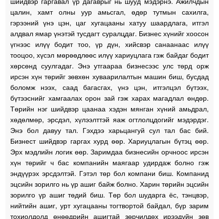
шийдвэр гаргавал үр дагаврыг нь шууд мэдэрнэ. Ажилчдын
цалин, хамт олны уур амьсгал, өдөр тутмын сахилга,
гэрээний үнэ цэн, цаг хугацааны хатуу шаардлага, итгэл
алдвал ямар үнэтэй тусдагт суралцдаг. Бизнес хүнийг хоосон
үгнээс илүү бодит тоо, үр дүн, хийсвэр санаанаас илүү
тооцоо, хүсэл мөрөөдлөөс илүү хариуцлага гэж байдаг бодит
хөрсөнд суулгадаг. Энэ утгаараа бизнесээс улс төрд орж
ирсэн хүн төрийг зөвхөн хуваарилалтын машин биш, бусдад
боломж нээх, саад багасгах, үнэ цэн, итгэлцэл бүтээх,
бүтээснийг хамгаалах орон зай гэж харах магадлал өндөр.
Төрийн нэг шийдвэр цаанаа хэдэн мянган хүний амьдрал,
хөдөлмөр, эрсдэл, хүлээлттэй яаж огтлолцдогийг мэдэрдэг.
Энэ бол давуу тал. Гэхдээ харьцангуй сул тал бас бий.
Бизнест шийдвэр гаргах хурд өөр. Хариуцлагын бүтэц өөр.
Эрх мэдлийн логик өөр. Заримдаа бизнесийн орчноос ирсэн
хүн төрийг ч бас компанийн маягаар удирдаж болно гэж
эндүүрэх эрсдэлтэй. Гэтэл төр бол компани биш. Компанид
эцсийн зорилго нь үр ашиг байж болно. Харин төрийн эцсийн
зорилго үр ашиг төдий биш. Төр бол шударга ёс, тэнцвэр,
нийтийн ашиг, урт хугацааны тогтвортой байдал, бүр зарим
тохиолдолд өнөөдрийн ашигтай зөрчилдөх ирээдүйн зөв