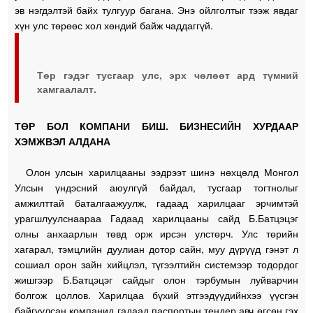
эв нэгдэлтэй байх тулгуур багана. Энэ ойлголтыг тээж явдаг
хүн улс төрөөс хол хөндий байж чаддаггүй.
Төр гэдэг тусгаар улс, эрх чөлөөт ард түмний
хамгаалалт.
ТӨР БОЛ КОМПАНИ БИШ. БИЗНЕСИЙН ХУРДААР
ХЭМЖВЭЛ АЛДАНА
Олон улсын харилцааны ээдрээт шинэ нөхцөлд Монгол
Улсын үндэсний аюулгүй байдал, тусгаар тогтнолыг
амжилттай баталгаажуулж, гадаад харилцааг эрчимтэй
урагшлуулснаараа Гадаад харилцааны сайд Б.Батцэцэг
олны анхаарлын төвд орж ирсэн улстөрч. Улс төрийн
хагарал, тэмцлийн дуулиан дотор сайн, муу дүрүүд гэнэт л
сошиал орон зайн хийцлэл, түгээлтийн системээр тодордог
жишгээр Б.Батцэцэг сайдыг олон тэрбумын луйварчин
болгож цоллов. Харилцаа бүхий этгээдүүдийнхээ үүсгэн
байгуулсан компанид гадаад паспортын тендер авч өгсөн гэх