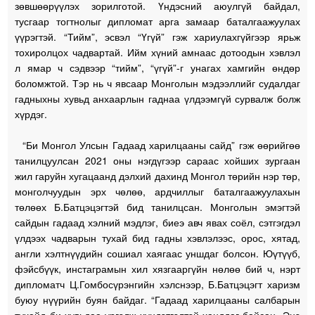
зөвшөөрүүлэх зорилготой. Үндэсний аюулгүй байдал,
тусгаар тогтнолыг дипломат арга замаар баталгаажуулах
үүрэгтэй. “Тийм”, эсвэл “Үгүй” гэж хариулахгүйгээр ярьж
тохиролцох чадвартай. Ийм хүний амнаас дотоодын хэвлэл
л ямар ч сэдвээр “тийм”, “үгүй”-г унагах хамгийн өндөр
боломжтой. Тэр нь ч явсаар Монголын мэдээллийг судалдаг
гадныхны хувьд анхаарлын гаднаа үлдээмгүй сурвалж болж
хүрдэг.
“Би Монгол Улсын Гадаад харилцааны сайд” гэж өөрийгөө
танилцуулсан 2021 оны нэгдүгээр сараас хойших зургаан
жил гаруйн хугацаанд дэлхий дахинд Монгол төрийн нэр төр,
монголчуудын эрх чөлөө, ардчиллыг баталгаажуулахын
төлөөх Б.Батцэцэгтэй бид танилцсан. Монголын эмэгтэй
сайдын гадаад хэлний мэдлэг, биеэ авч явах соёл, сэтгэгдэл
үлдээх чадварын тухай бид гадны хэвлэлээс, орос, хятад,
англи хэлтнүүдийн сошиал хаягаас уншдаг болсон. Юүтүүб,
фэйсбүүк, инстаграмын хил хязгааргүйн нөлөө бий ч, нэрт
дипломатч Ц.Гомбосүрэнгийн хэлснээр, Б.Батцэцэгт харизм
буюу нүүрийн буян байдаг. “Гадаад харилцааны салбарын