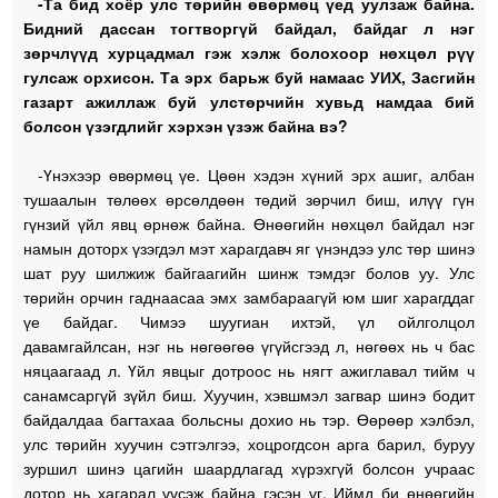
-Та бид хоёр улс төрийн өвөрмөц үед уулзаж байна.
Бидний дассан тогтворгүй байдал, байдаг л нэг
зөрчлүүд хурцадмал гэж хэлж болохоор нөхцөл рүү
гулсаж орхисон. Та эрх барьж буй намаас УИХ, Засгийн
газарт ажиллаж буй улстөрчийн хувьд намдаа бий
болсон үзэгдлийг хэрхэн үзэж байна вэ?
-Үнэхээр өвөрмөц үе. Цөөн хэдэн хүний эрх ашиг, албан
тушаалын төлөөх өрсөлдөөн төдий зөрчил биш, илүү гүн
гүнзий үйл явц өрнөж байна. Өнөөгийн нөхцөл байдал нэг
намын доторх үзэгдэл мэт харагдавч яг үнэндээ улс төр шинэ
шат руу шилжиж байгаагийн шинж тэмдэг болов уу. Улс
төрийн орчин гаднаасаа эмх замбараагүй юм шиг харагддаг
үе байдаг. Чимээ шуугиан ихтэй, үл ойлголцол
давамгайлсан, нэг нь нөгөөгөө үгүйсгээд л, нөгөөх нь ч бас
няцаагаад л. Үйл явцыг дотроос нь нягт ажиглавал тийм ч
санамсаргүй зүйл биш. Хуучин, хэвшмэл загвар шинэ бодит
байдалдаа багтахаа больсны дохио нь тэр. Өөрөөр хэлбэл,
улс төрийн хуучин сэтгэлгээ, хоцрогдсон арга барил, буруу
зуршил шинэ цагийн шаардлагад хүрэхгүй болсон учраас
дотор нь хагарал үүсэж байна гэсэн үг. Иймд би өнөөгийн