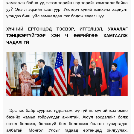
хамгаалж байна уу, эсвэл төрийн нэр төрийг хамгаалж байна
уу? Энэ л эцсийн шалгуур. Улстөрч хүний жинхэнэ хариулт
үгэндээ биш, үйл замналдаа гэж бодож явдаг шүү.
ХҮЧНИЙ ЕРТӨНЦӨД ТЭСВЭР, ИТГЭЛЦЭЛ, УХААЛАГ
ТЭНЦВЭРГҮЙГЭЭР ХЭН Ч ӨӨРИЙГӨӨ ХАМГААЛЖ
ЧАДАХГҮЙ
Эрс тэс байр сууриас түдгэлзэж, хүчгүй нь хүчтэйнхээ өмнө
бөхийх жамыг тойруулдаг ажилтай. Аюул эрсдэлийг болж
өгвөл боломж, болохгүй бол болгоомж болгон хувиргадаг
албатай. Монгол Улсыг гадаад ертөнцөд ойлгуулах,