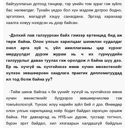
байгууллагын дотоод тэнцвэр, тэр үеийн том зураг гэж зүйлс
бас нөлөөлдөг. Тухайн үедээ бол хүн мэдээж дотроо бодно,
эргэлзэнэ, магадгүй хэцүү санагдана. Эргээд харахаар
хаалга хожуу нээгдсэн нь дээр байсан.
-Дэлхий лав галзуурсан байх гэмээр ертөнцөд бид аж
төрж байна. Олон улсын харилцааг шинжлэн судалдаг
онол арга зүй ч, үйл ажиллагааны цар хүрээг
мөрдүүлдэг дүрэм журам нь ч их гүрнүүдийн
галзуурлыг даван туулах гэж оролдож л байна шүү дээ.
Ер нь хүчгүй нь хүчтэйнхээ өмнө хүчин мөхөстөхийг
хүлээн зөвшөөрсөн хандлага практик дипломатуудад
ил тод болж байна уу?
-Тийм шинж байгаа ч би үүнийг хүчгүй нь хүчтэйнхээ өмнө
хүчин мөхөстөхийг бүгдээрээ зөвшөөрчихлөө гэж
томъёолохгүй. Үүнээс илүү нарийн зүйл бий л дээ. Өнөөдөр
олон улсын харилцаанд хоёр бодит байдал зэрэгцэн оршиж
байна. Нэг давхаргад нь НҮБ-ын дүрэм, тусгаар тогтнол,
бүрэн эрхт байдал, хил хязгаарын халдашгүй байдлын