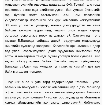
мэдээлэл сүүлийн өдрүүдэд цацагдаад буй. Түүнийг улс төрд
орохоосоо өмнө эцэг эхийнхээ үүсгэн байгуулсан бизнесийг
гэр бүлийн хамт залгамжлан авч, ном хэвлэлийн
үйлдвэрлэлээр мэргэшсэн “Аз хур” компаниа хөгжүүлснийг
30 жил уг хэвлэх үйлдвэр, номын дэлгүүрүүдтэй нь хамт
байсан зохиолч туурвилчид, уншигч олон мэдэх хэрээр
эргэлзээ тээнэгэлзээ төрөх нь дамжиггүй. Сэтгүүлчид ч энэ
талаар Б.Батцэцэг сайдаас даруй тодруулсан мэдээллүүд
нийгмийн сүлжээнд хөвөрсөн. Хэвлэлийн эрх чөлөөний өдөр
тод улаан сэрэмжлүүлэг цахим хуудастаа нийтэлсэн гээд
ёстой л анхаарлын тэмдэг бүхий улстөрч болж хувирав. Үйл
явдал ийнхүү өрнөж байна. Засгийн газрыг гуйвуулахад
Батцэцэг сайдын нэр хүндээр туг тахих нь хамгийн дөт зам
байх магадлал ч өндөр.
Түүнийг өнөө ч улс төрд тодорхойлдог “Мөнхийн үсэг”
аавынх нь байгуулсан хэвлэх компанийн нэр л дээ. Монголд
офсет хэвлэлийн шанг татсан анхны үйлдвэрлэгч Батмөнх
агсаны үүсгэсэн компанийн голомтоос хүүхдүүд нь Монголын
хэвлэх үйлдвэрлэлийн зах зээлд шинэчлэлийг бойжуулж,