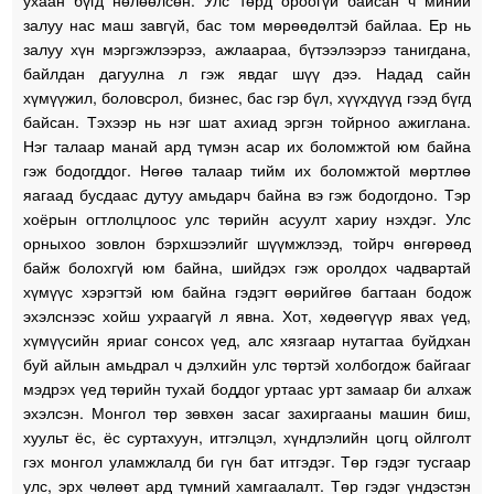
ухаан бүгд нөлөөлсөн. Улс төрд ороогүй байсан ч миний
залуу нас маш завгүй, бас том мөрөөдөлтэй байлаа. Ер нь
залуу хүн мэргэжлээрээ, ажлаараа, бүтээлээрээ танигдана,
байлдан дагуулна л гэж явдаг шүү дээ. Надад сайн
хүмүүжил, боловсрол, бизнес, бас гэр бүл, хүүхдүүд гээд бүгд
байсан. Тэхээр нь нэг шат ахиад эргэн тойрноо ажиглана.
Нэг талаар манай ард түмэн асар их боломжтой юм байна
гэж бодогддог. Нөгөө талаар тийм их боломжтой мөртлөө
яагаад бусдаас дутуу амьдарч байна вэ гэж бодогдоно. Тэр
хоёрын огтлолцлоос улс төрийн асуулт хариу нэхдэг. Улс
орныхоо зовлон бэрхшээлийг шүүмжлээд, тойрч өнгөрөөд
байж болохгүй юм байна, шийдэх гэж оролдох чадвартай
хүмүүс хэрэгтэй юм байна гэдэгт өөрийгөө багтаан бодож
эхэлснээс хойш ухраагүй л явна. Хот, хөдөөгүүр явах үед,
хүмүүсийн яриаг сонсох үед, алс хязгаар нутагтаа буйдхан
буй айлын амьдрал ч дэлхийн улс төртэй холбогдож байгааг
мэдрэх үед төрийн тухай боддог уртаас урт замаар би алхаж
эхэлсэн. Монгол төр зөвхөн засаг захиргааны машин биш,
хуульт ёс, ёс суртахуун, итгэлцэл, хүндлэлийн цогц ойлголт
гэх монгол уламжлалд би гүн бат итгэдэг. Төр гэдэг тусгаар
улс, эрх чөлөөт ард түмний хамгаалалт. Төр гэдэг үндэстэн