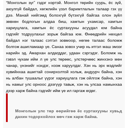
“Монголын зүг” гэдэг нэртэй. Монгол төрийн суурь, ёс зүй,
аюулгүй байдал, хөгжлийн үзэл баримтлалын талаар гэх үү
дээ. Манай нийгэмд болохгүй бүтэхгүй байгаа олон зүйл
зөвхөн бодлогын алдаа биш, хамтын ухамсар, хамтын
хариуцлага, хамтын ёс суртахууны асуудал юм байна
гэдгийг тодруулахыг зорьж байгаа юм. Өнөөдрийн нөхцөл
байдал нэг талаас сэтгэл зовмоор, нөгөө талаас боломж
болгож ашигламаар үе. Санаа зовох учир нь итгэл маш эмзэг
нарийн эд. Амархан алдагддаг, удаан сэргэдэг. Боломж нь
гэвэл чухам ийм л үе улс төрөөс, улстөрчөөс жинхэнэ мөн
чанар, үнэнийг нэхдэг, нээж харуулдаг. Хэн нь эрх мэдлийг
хувийнхаа ашигтай сонирхолтой хольж, андуурч байна, хэн
нь албан тушаалыг үүрэг хариуцлага гэж ойлгож байна, хэн
нь намыг улс орноос дээгүүр тавьж, хэн нь улсаа намынхаа
дээр харж байна гэдгийг ийм үе ил гаргаж өгдөг.
Монголын улс төр өөрийгөө ёс суртахууны хувьд
дахин тодорхойлох мөч гэж харж байна.