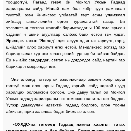
тооцдоггүй. Яагаад гэвэл би Монгол Улсын Гадаад
харилцааны сайд. Манай яам бол хоёр зуун дамнасан
түүхтэй, эзэн Чингисээс улбаатай төрт ёсны уламжлал
хийгээд шинэчлэлийн өргөн туршлагатай газар. Би
хэлэлцээнд тогтсон жаягийг баримталдаг ч 100 жил ярьсан
сэдвийг ч шинэ агуулгаар сэлбэж байх ёстой гэж үздэг.
Ярилцагч талын “Яагаад” гэдэг асуултад яг таг хариулт, гарц,
шийдлийг олох хариулт өгөх ёстой. Мэндлэхээс эхлээд гар
бариад салах хүртэлх хэлэлцээний туршид би тайван байдаг.
Ер нь айж сандардаг, сэтгэл нь догдолдог сайд нартай гар
барихад л мэдрэгддэг юм.
Энэ албанд тогтвортой ажилласнаар зөвхөн хоёр хөрш
гэлтгүй маш олон орны Гадаад хэргийн сайд нартай шууд
харилцах боломжтой болсон. Энэ давуу талыг би Монгол
Улсын гадаад харилцааны нэг томоохон капитал гэж боддог.
Үүгээр дамжуулан идэвхтэй гадаад бодлого, олон тооны
айлчлал, яриа хэлэлцээ бодит биеллээ олсон.
-ОУХДС-иа төгсөөд Гадаад яамны хаалгыг татах
мөрөөдөл надад ч бас байлаа. Сэтгүүлчээр ажиллаж