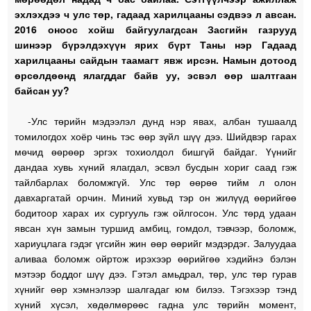
эхлэхдээ ч улс төр, гадаад харилцааны сэдвээ л авсан.
2016 оноос хойш байгуулагдсан Засгийн газрууд
шинээр бүрэлдэхүүн ярих бүрт Таны нэр Гадаад
харилцааны сайдын таамагт явж ирсэн. Намын дотоод
өрсөлдөөнд ялагддаг байв уу, эсвэл өөр шалтгаан
байсан уу?
-Улс төрийн мэдээлэл дунд нэр явах, албан тушаалд
томилогдох хоёр чинь тэс өөр зүйл шүү дээ. Шийдвэр гарах
мөчид өөрөөр эргэх тохиолдол бишгүй байдаг. Үүнийг
дандаа хувь хүний ялагдал, эсвэл бусдын хориг саад гэж
тайлбарлах боломжгүй. Улс төр өөрөө тийм л олон
давхаргатай орчин. Миний хувьд тэр он жилүүд өөрийгөө
бодитоор харах их сургууль гэж ойлгосон. Улс төрд удаан
явсан хүн замын туршид амбиц, гомдол, тэвчээр, боломж,
хариуцлага гэдэг үгсийн жин өөр өөрийг мэдэрдэг. Залуудаа
аливаа боломж ойртож ирэхээр өөрийгөө хэдийнэ бэлэн
мэтээр боддог шүү дээ. Гэтэл амьдрал, төр, улс төр гурав
хүнийг өөр хэмнэлээр шалгадаг юм билээ. Тэгэхээр тэнд
хүний хүсэл, хөдөлмөрөөс гадна улс төрийн момент,