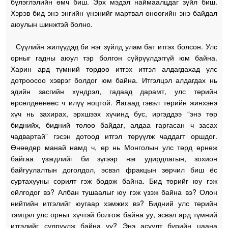
бүлэглэлийн өмч биш. Эрх мэдэл наймаалцдаг зүйл биш.
Хэрэв бид энэ энгийн үнэнийг мартвал өнөөгийн энэ байдал
аюулын шинжтэй болно.
Сүүлийн жилүүдэд би нэг зүйлд улам бат итгэх болсон. Улс
орныг гадны аюул тэр болгон сүйрүүлдэггүй юм байна.
Харин ард түмний төрдөө итгэх итгэл алдагдахад улс
дотроосоо хэврэг болдог юм байна. Итгэлцэл алдагдах нь
эдийн засгийн хүндрэл, гадаад дарамт, улс төрийн
өрсөлдөөнөөс ч илүү ноцтой. Яагаад гэвэл төрийн жинхэнэ
хүч нь захирах, эрхшээх хүчинд бус, иргэддээ “энэ төр
биднийх, бидний төлөө байдаг, алдаа гаргасан ч засах
чадвартай” гэсэн дотоод итгэл төрүүлж чаддагт оршдог.
Өнөөдөр манай намд ч, ер нь Монголын улс төрд өрнөж
байгаа үзэгдлийг би зүгээр нэг удирдлагын, зохион
байгуулалтын доголдол, эсвэл фракцын зөрчил биш ёс
суртахууны сорилт гэж бодож байна. Бид төрийг юу гэж
ойлгодог вэ? Албан тушаалыг юу гэж үзэж байна вэ? Олон
нийтийн итгэлийг юугаар хэмжих вэ? Бидний улс төрийн
тэмцэл улс орныг хүчтэй болгож байна уу, эсвэл ард түмний
итгэлийг сулруулж байна уу? Энэ асуулт бүрийн цаана