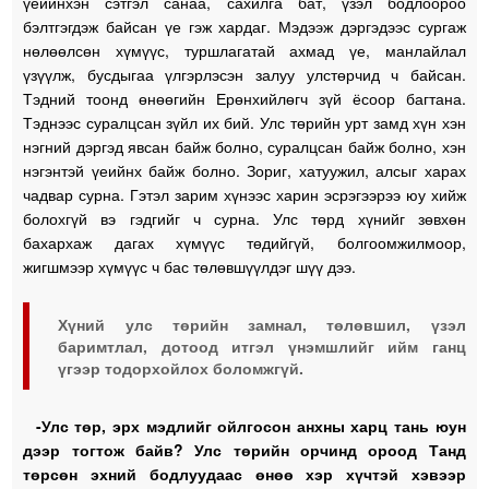
үеийнхэн сэтгэл санаа, сахилга бат, үзэл бодлоороо
бэлтгэгдэж байсан үе гэж хардаг. Мэдээж дэргэдээс сургаж
нөлөөлсөн хүмүүс, туршлагатай ахмад үе, манлайлал
үзүүлж, бусдыгаа үлгэрлэсэн залуу улстөрчид ч байсан.
Тэдний тоонд өнөөгийн Ерөнхийлөгч зүй ёсоор багтана.
Тэднээс суралцсан зүйл их бий. Улс төрийн урт замд хүн хэн
нэгний дэргэд явсан байж болно, суралцсан байж болно, хэн
нэгэнтэй үеийнх байж болно. Зориг, хатуужил, алсыг харах
чадвар сурна. Гэтэл зарим хүнээс харин эсрэгээрээ юу хийж
болохгүй вэ гэдгийг ч сурна. Улс төрд хүнийг зөвхөн
бахархаж дагах хүмүүс төдийгүй, болгоомжилмоор,
жигшмээр хүмүүс ч бас төлөвшүүлдэг шүү дээ.
Хүний улс төрийн замнал, төлөвшил, үзэл
баримтлал, дотоод итгэл үнэмшлийг ийм ганц
үгээр тодорхойлох боломжгүй.
-Улс төр, эрх мэдлийг ойлгосон анхны харц тань юун
дээр тогтож байв? Улс төрийн орчинд ороод Танд
төрсөн эхний бодлуудаас өнөө хэр хүчтэй хэвээр