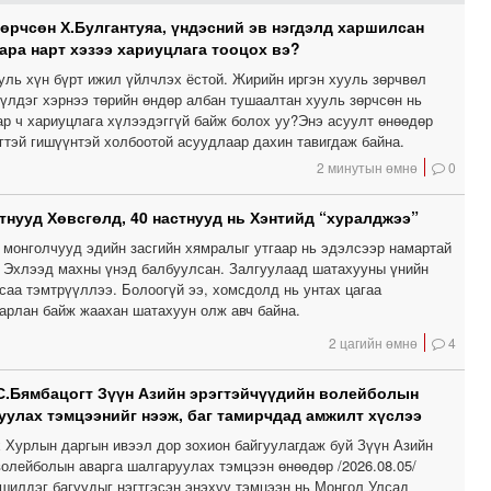
зөрчсөн Х.Булгантуяа, үндэсний эв нэгдэлд харшилсан
ара нарт хэзээ хариуцлага тооцох вэ?
уль хүн бүрт ижил үйлчлэх ёстой. Жирийн иргэн хууль зөрчвөл
үүлдэг хэрнээ төрийн өндөр албан тушаалтан хууль зөрчсөн нь
ар ч хариуцлага хүлээдэггүй байж болох уу?Энэ асуулт өнөөдөр
гтэй гишүүнтэй холбоотой асуудлаар дахин тавигдаж байна.
2 минутын өмнө
0
тнууд Хөвсгөлд, 40 настнууд нь Хэнтийд “хуралджээ”
 монголчууд эдийн засгийн хямралыг утгаар нь эдэлсээр намартай
. Эхлээд махны үнэд балбуулсан. Залгуулаад шатахууны үнийн
саа тэмтрүүллээ. Болоогүй ээ, хомсдолд нь унтах цагаа
арлан байж жаахан шатахуун олж авч байна.
2 цагийн өмнө
4
С.Бямбацогт Зүүн Азийн эрэгтэйчүүдийн волейболын
уулах тэмцээнийг нээж, баг тамирчдад амжилт хүслээ
 Хурлын даргын ивээл дор зохион байгуулагдаж буй Зүүн Азийн
волейболын аварга шалгаруулах тэмцээн өнөөдөр /2026.08.05/
 шилдэг багуудыг нэгтгэсэн энэхүү тэмцээн нь Монгол Улсад