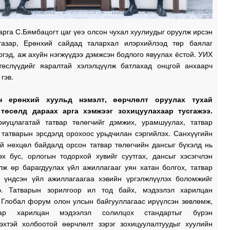
1
рга С.Бямбацогт цаг үеэ олсон чухал хуулиудыг оруулж ирсэн
газар, Ерөнхий сайдад талархал илэрхийлээд төр баялаг
1
иргэд, аж ахуйн нэгжүүдээ дэмжсэн бодлого явуулах ёстой. УИХ
төслүүдийг яаралтай хэлэлцүүлж батлахад онцгой анхаарч
гэв.
1
н ерөнхий хуульд нэмэлт, өөрчлөлт оруулах тухай
 төсөлд дараах арга хэмжээг зохицуулахаар тусгажээ.
риуцлагатай татвар төлөгчийг дэмжих, урамшуулах, татвар
 татварын эрсдэлд орохоос урьдчилан сэргийлэх. Санхүүгийн
эй нөхцөл байдалд орсон татвар төлөгчийн дансыг бүхэлд нь
эх бус, орлогын тодорхой хувийг суутгах, дансыг хэсэгчлэн
лж өр барагдуулах үйл ажиллагааг уян хатан болгох, татвар
н үндсэн үйл ажиллагаагаа хэвийн үргэлжлүүлэх боломжийг
э. Татварын зорилгоор ил тод байх, мэдээлэл харилцан
 Глобал форум олон улсын байгууллагаас ирүүлсэн зөвлөмж,
аар харилцан мэдээлэл солилцох стандартыг бүрэн
лэхтэй холбоотой өөрчлөлт зэрэг зохицуулалтуудыг хуулийн