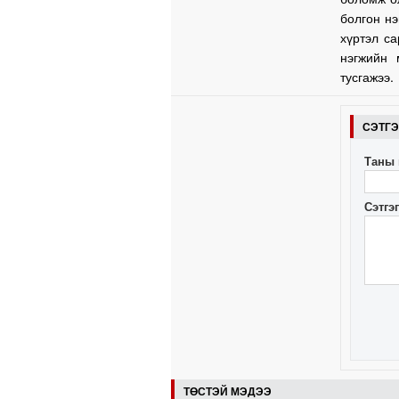
болгон н
хүртэл с
нэгжийн 
тусгажээ.
СЭТГ
Таны 
Сэтгэ
ТӨСТЭЙ МЭДЭЭ