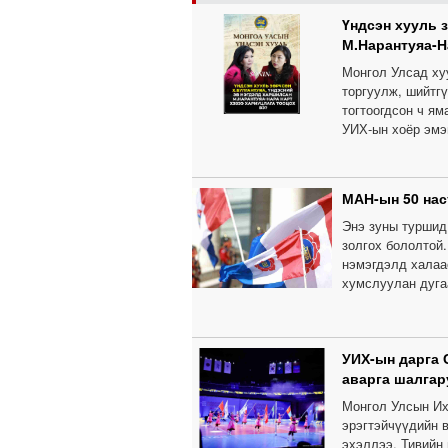
Үндсэн хууль 
М.Нарантуяа-Н
Монгол Улсад ху
торгуулж, шийтг
тогтоогдсон ч ям
УИХ-ын хоёр эмэ
МАН-ын 50 нас
Энэ зуны туршид
золгох бололтой
нэмэгдэлд халаа
хумслуулан дуга
УИХ-ын дарга 
аварга шалгар
Монгол Улсын Их
эрэгтэйчүүдийн 
эхэллээ. Тивийн