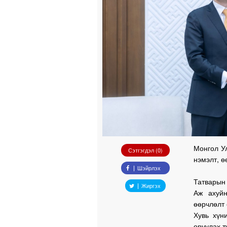
Монгол У
Сэтгэгдэл (0)
нэмэлт, ө
Шэйрлэх
Татварын 
Жиргэх
Аж ахуйн
өөрчлөлт 
Хувь хүн
оруулах т