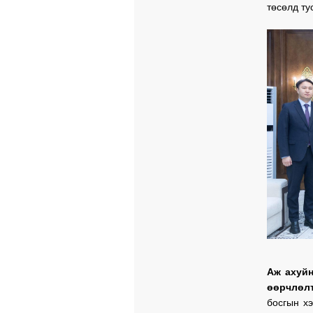
төсөлд ту
Аж ахуйн
өөрчлөлт
босгын х