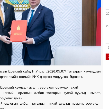
2
2
1
1
лсын Ерөнхий сайд Н.Учрал /2026.05.07/ Татварын хуулиудын
өрчлөлтийн төслийг УИХ-д өргөн мэдүүлэв. Эдгээрт:
1
Ерөнхий хуульд нэмэлт, өөрчлөлт оруулах тухай
 нэгжийн орлогын албан татварын тухай хуульд нэмэлт,
оруулах тухай
ий орлогын албан татварын тухай хуульд нэмэлт, өөрчлөлт
1
ухай