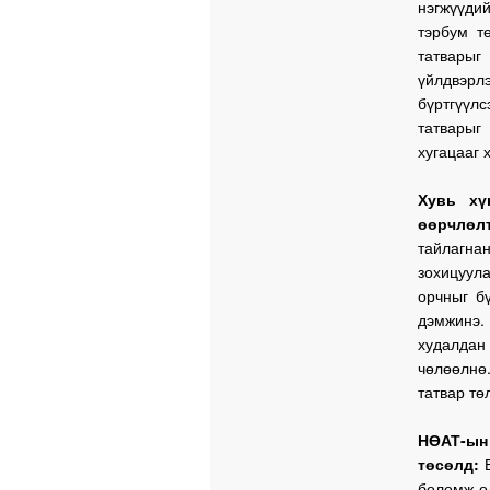
нэгжүүди
тэрбум т
татварыг
үйлдвэрл
бүртгүүлс
татварыг
хугацааг 
Хувь хү
өөрчлөлт
тайлагна
зохицуул
орчныг б
дэмжинэ.
худалдан
чөлөөлнө
татвар тө
НӨАТ-ын 
төсөлд:
боломж ол