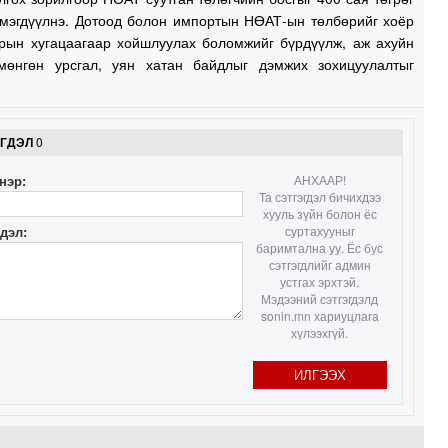
эмэгдүүлнэ. Дотоод болон импортын НӨАТ-ын төлбөрийг хоёр
арын хугацаагаар хойшлуулах боломжийг бүрдүүлж, аж ахуйн
мөнгөн урсгал, уян хатан байдлыг дэмжих зохицуулалтыг
ЭГДЭЛ
0
нэр:
АНХААР!
Та сэтгэгдэл бичихдээ
хууль зүйн болон ёс
гдэл:
суртахууныг
баримтална уу. Ёс бус
сэтгэгдлийг админ
устгах эрхтэй.
Мэдээний сэтгэгдэлд
sonin.mn хариуцлага
хүлээхгүй.
ИЛГЭЭХ