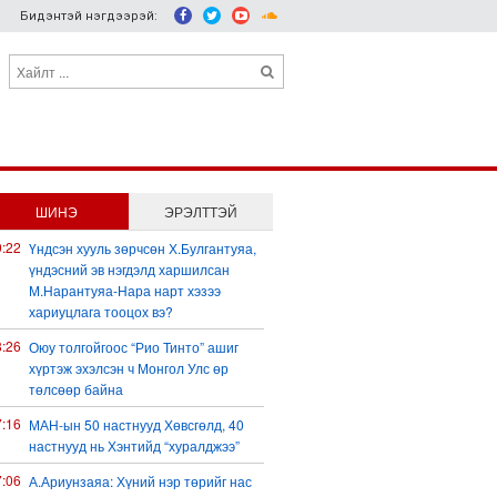
Бидэнтэй нэгдээрэй:
ШИНЭ
ЭРЭЛТТЭЙ
9:22
Үндсэн хууль зөрчсөн Х.Булгантуяа,
үндэсний эв нэгдэлд харшилсан
М.Нарантуяа-Нара нарт хэзээ
хариуцлага тооцох вэ?
8:26
Оюу толгойгоос “Рио Тинто” ашиг
хүртэж эхэлсэн ч Монгол Улс өр
төлсөөр байна
7:16
МАН-ын 50 настнууд Хөвсгөлд, 40
настнууд нь Хэнтийд “хуралджээ”
7:06
А.Ариунзаяа: Хүний нэр төрийг нас