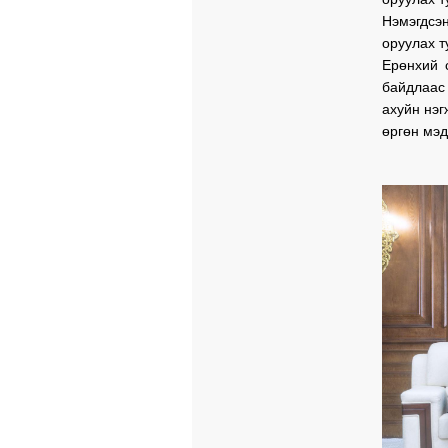
Нэмэгдсэ
оруулах т
Ерөнхий 
байдлаас
ахуйн нэг
өргөн мэд