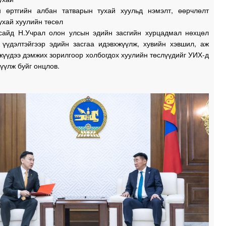
н өртгийн албан татварын тухай хуульд нэмэлт, өөрчлөлт
0
ухай хуулийн төсөл
сайд Н.Учрал олон улсын эдийн засгийн хурцадмал нөхцөл
0
 үүдэлтэйгээр эдийн засгаа идэвхжүүлж, хувийн хэвшил, аж
жүүдээ дэмжих зорилгоор холбогдох хуулийн төслүүдийг УИХ-д
үүлж буйг онцлов.
0
0
0
1
1