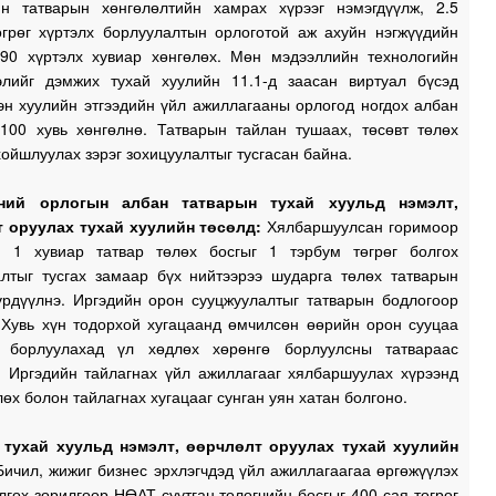
йн татварын хөнгөлөлтийн хамрах хүрээг нэмэгдүүлж, 2.5
өгрөг хүртэлх борлуулалтын орлоготой аж ахуйн нэгжүүдийн
 90 хүртэлх хувиар хөнгөлөх. Мөн мэдээллийн технологийн
элийг дэмжих тухай хуулийн 11.1-д заасан виртуал бүсэд
эн хуулийн этгээдийн үйл ажиллагааны орлогод ногдох албан
 100 хувь хөнгөлнө. Татварын тайлан тушаах, төсөвт төлөх
хойшлуулах зэрэг зохицуулалтыг тусгасан байна.
ний орлогын албан татварын тухай хуульд нэмэлт,
 оруулах тухай хуулийн төсөлд:
Хялбаршуулсан горимоор
н 1 хувиар татвар төлөх босгыг 1 тэрбум төгрөг болгох
алтыг тусгах замаар бүх нийтээрээ шударга төлөх татварын
үрдүүлнэ. Иргэдийн орон сууцжуулалтыг татварын бодлогоор
 Хувь хүн тодорхой хугацаанд өмчилсөн өөрийн орон сууцаа
 борлуулахад үл хөдлөх хөрөнгө борлуулсны татвараас
. Иргэдийн тайлагнах үйл ажиллагааг хялбаршуулах хүрээнд
лөх болон тайлагнах хугацааг сунган уян хатан болгоно.
тухай хуульд нэмэлт, өөрчлөлт оруулах тухай хуулийн
Бичил, жижиг бизнес эрхлэгчдэд үйл ажиллагаагаа өргөжүүлэх
гох зорилгоор НӨАТ суутган төлөгчийн босгыг 400 сая төгрөг