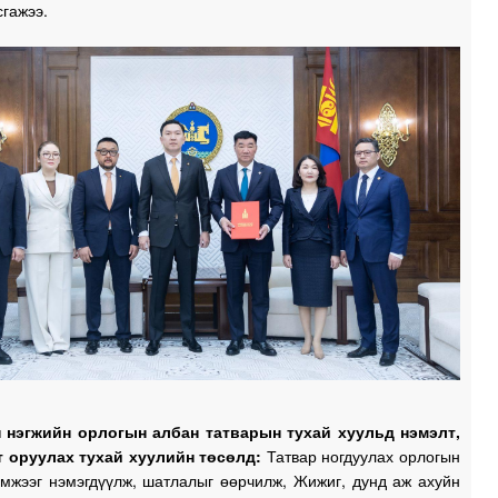
сгажээ.
 нэгжийн орлогын албан татварын тухай хуульд нэмэлт,
 оруулах тухай хуулийн төсөлд:
Татвар ногдуулах орлогын
эмжээг нэмэгдүүлж, шатлалыг өөрчилж, Жижиг, дунд аж ахуйн