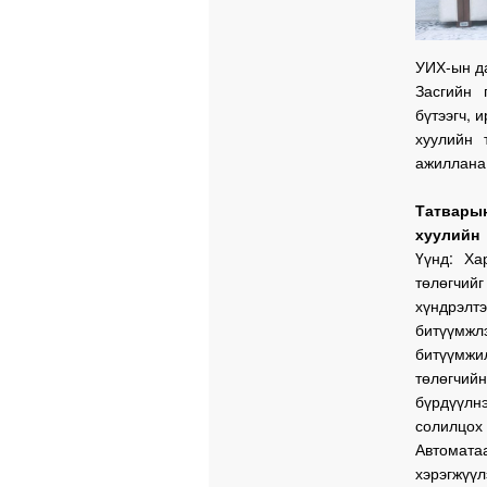
УИХ-ын да
Засгийн 
бүтээгч, 
хуулийн 
ажиллана 
Татвары
хуулийн
Үүнд: Ха
төлөгчийг
хүндрэлт
битүүмжл
битүүмжи
төлөгчий
бүрдүүлн
солилцох
Автомат
хэрэгжүү