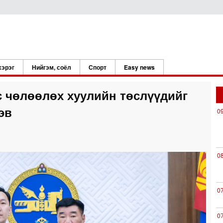
хэрэг
Нийгэм, соёл
Спорт
Easy news
 чөлөөлөх хуулийн төслүүдийг
эв
0
0
0
0