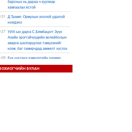
барсных нь дараа ч хуулиар
хамгаалах ёстой
0:31
Д.Трамп: Ормузын хоолой удахгүй
нээгдэнэ
0:27
УИХ-ын дарга С.Бямбацогт Зүүн
Азийн эрэгтэйчүүдийн волейболын
аварга шалгаруулах тэмцээнийг
нээж, баг тамирчдад амжилт хүслээ
5:09
Бүх шатанд хэмнэлтийн горимд
шилжиж, найр наадам, зөвлөгөөн,
ЗОХИОГЧИЙН БУЛАН
гадаад томилолтыг хориглолоо
4:41
“Аяллын газрын зураг”-ийн хэвлэмэл
хувилбарыг Голомт банкны
салбараас үнэ төлбөргүй авах
боломжтой
3:45
Зүүн азийн эрэгтэйчүүдийн
волейболын аварга шалгаруулах
тэмцээн маргааш эхэлнэ
3:33
Британийн гүнж Евгени гурав дахь
хүүхдээ өлгийдөн авчээ