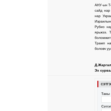
АНУ-ын Т
сайд нар
нар Укра
Израилын
Рубио на
ярьжээ. 
боломжит
Трамп на
боловч у
Д.Жарга
Эх сурва
СЭТГ
Таны 
Сэтгэ