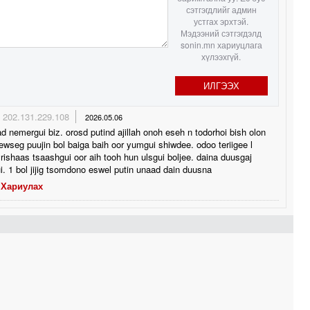
сэтгэгдлийг админ
1
устгах эрхтэй.
Мэдээний сэтгэгдэлд
sonin.mn хариуцлага
1
хүлээхгүй.
ИЛГЭЭХ
0
202.131.229.108
2026.05.06
0
ad nemergui biz. orosd putind ajillah onoh eseh n todorhoi bish olon
ewseg puujin bol baiga baih oor yumgui shiwdee. odoo teriigee l
0
yrishaas tsaashgui oor aih tooh hun ulsgui boljee. daina duusgaj
. 1 bol jijig tsomdono eswel putin unaad dain duusna
Хариулах