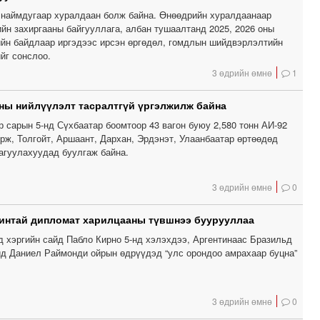
наймдугаар хуралдаан болж байна. Өнөөдрийн хуралдаанаар
йн захиргааны байгууллага, албан тушаалтанд 2025, 2026 оны
ийн байдлаар иргэдээс ирсэн өргөдөл, гомдлын шийдвэрлэлтийн
йг сонслоо.
3 өдрийн өмнө
1
ны нийлүүлэлт тасралтгүй үргэлжилж байна
р сарын 5-нд Сүхбаатар боомтоор 43 вагон буюу 2,580 тонн АИ-92
рж, Толгойт, Аршаант, Дархан, Эрдэнэт, Улаанбаатар өртөөдөд
 агуулахуудад буулгаж байна.
3 өдрийн өмнө
0
интай дипломат харилцааны түвшнээ буурууллаа
д хэргийн сайд Пабло Кирно 5-нд хэлэхдээ, Аргентинаас Бразильд
йд Даниел Раймонди ойрын өдрүүдэд “улс орондоо амрахаар буцна”
3 өдрийн өмнө
0