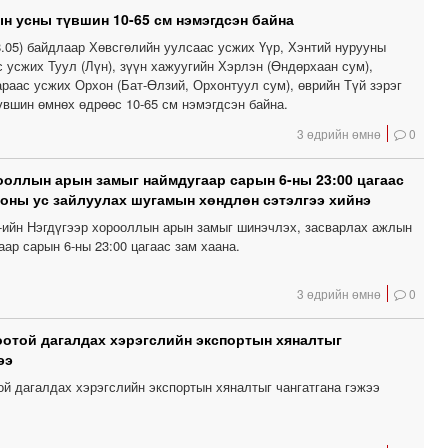
н усны түвшин 10-65 см нэмэгдсэн байна
8.05) байдлаар Хөвсгөлийн уулсаас усжих Үүр, Хэнтий нурууны
 усжих Туул (Лүн), зүүн хажуугийн Хэрлэн (Өндөрхаан сум),
раас усжих Орхон (Бат-Өлзий, Орхонтуул сум), өврийн Түй зэрэг
үвшин өмнөх өдрөөс 10-65 см нэмэгдсэн байна.
3 өдрийн өмнө
0
ооллын арын замыг наймдугаар сарын 6-ны 23:00 цагаас
ооны ус зайлуулах шугамын хөндлөн сэтэлгээ хийнэ
ийн Нэгдүгээр хорооллын арын замыг шинэчлэх, засварлах ажлын
ар сарын 6-ны 23:00 цагаас зам хаана.
3 өдрийн өмнө
0
отой дагалдах хэрэгслийн экспортын хяналтыг
ээ
ой дагалдах хэрэгслийн экспортын хяналтыг чангатгана гэжээ