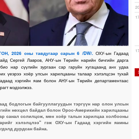
2
1
1
ОН, 2026 оны тавдугаар сарын 6 /DW/.
ОХУ-ын Гадаад
сайд Сергей Лавров, АНУ-ын Төрийн нарийн бичгийн дарга
био нар сүүлийн зургаан сар гаруйн хугацаанд анх удаа
рих үеэрээ хоёр улсын харилцааны талаар хэлэлцсэн тухай
1
адаад хэргийн яам болон АНУ-ын Төрийн департаментаас
рагт мэдээлжээ.
1
аад бодлогын байгууллагуудын тэргүүн нар олон улсын
гийн нөхцөл байдал болон Орос-Америкийн харилцааны
ар санал солилцож, мөн хоёр талын харилцаа холбооны
1
аарийг хэлэлцлээ" гэж ОХУ-ын Гадаад хэргийн яамны
гдэлд дурдсан байна.