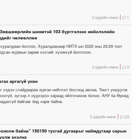
2 өдрийн өмнө
1
 Зөвшөөрлийн шинжтэй 103 бүртгэлээс нийслэлийн
чдийг чөлөөллөө
хуралдаан боллоо. Хуралдаанаар НИТХ-ын 2025 оны 25/29 тоот
гдсан журмын зарим хэсгийг хүчингүй болголоо.
2 өдрийн өмнө
0
гах аргагүй үнэн
г хэдэн слайдаараа зурган нийтлэл босгоод авлаа. Текст уншуулж
ээхгүй, зүгээр л нүдээрээ хараад ойлгочихож болно. АНУ ба Өрнөд
чадахгүй байгааг бид харж байна.
2 өдрийн өмнө
23
сонсож байна” 150150 тусгай дугаарыг наймдугаар сарын
уулж эхэлнэ