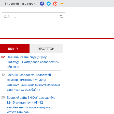
Бидэнтэй нэгдээрэй:
ШИНЭ
ЭРЭЛТТЭЙ
2:02
Нөөцийн савны “нууц” буюу
шатахууны хомсдлоос чөлөөлөх 9%-
ийн зээл
7:42
Засгийн Газраас хөнгөлөлттэй
зээлээр дэмжсэний үр дүнд
шатахуун хадгалах савнууд эхнээсээ
ашиглалтад орж байна
1:20
Ерөнхий сайд БНХАУ-аас сар бүр
12-15 мянган тонн АИ-92
автобензин тогтмол нийлүүлэх
хүсэлт тавилаа