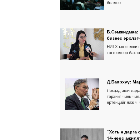
боллоо
Б.Сэмжидмаа:
бизнес эрхлэг
НИТХ-ын ээлжит 
тогтоолоор батла
Д.Баярхүү: Мар
Лекцэд ашиглада
тархийг чинь чил
ертөнцийг яаж ч 
“Хотын дарга 
14-нөөс ажилл