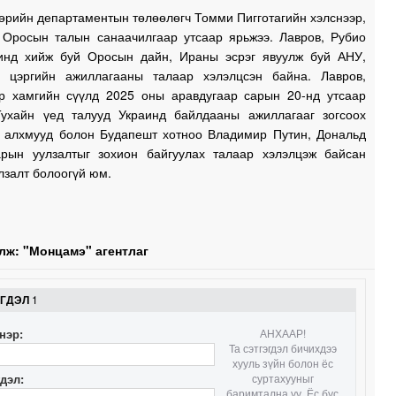
өрийн департаментын төлөөлөгч Томми Пигготагийн хэлснээр,
 Оросын талын санаачилгаар утсаар ярьжээ. Лавров, Рубио
1
инд хийж буй Оросын дайн, Ираны эсрэг явуулж буй АНУ,
 цэргийн ажиллагааны талаар хэлэлцсэн байна. Лавров,
р хамгийн сүүлд 2025 оны аравдугаар сарын 20-нд утсаар
Тухайн үед талууд Украинд байлдааны ажиллагааг зогсоох
1
 алхмууд болон Будапешт хотноо Владимир Путин, Дональд
рын уулзалтыг зохион байгуулах талаар хэлэлцэж байсан
улзалт болоогүй юм.
1
л
1
лж: "Монцамэ" агентлаг
1
ЭГДЭЛ
1
нэр:
АНХААР!
1
Та сэтгэгдэл бичихдээ
хууль зүйн болон ёс
гдэл:
суртахууныг
баримтална уу. Ёс бус