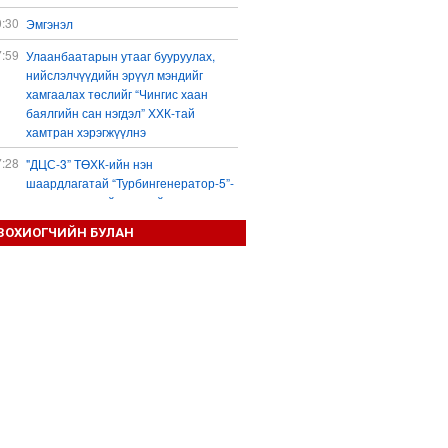
0:30
Эмгэнэл
7:59
Улаанбаатарын утааг бууруулах,
нийслэлчүүдийн эрүүл мэндийг
хамгаалах төслийг “Чингис хаан
баялгийн сан нэгдэл” ХХК-тай
хамтран хэрэгжүүлнэ
7:28
"ДЦС-3” ТӨХК-ийн нэн
шаардлагатай “Турбингенератор-5”-
ын шинэчлэлийн төсвийг
шийдвэрлэхээр болов
ЗОХИОГЧИЙН БУЛАН
6:25
Шатахуун дамлан борлуулсан хоёр
зөрчлийг илрүүлэн шалгаж байна
3:18
“Сэцэн ханы хүлэг” МСУХ-ны 30
жилийн ойн уралдааны түрүү
морьдыг Prius 30 автомашинаар
байлна
3:01
Б.Пүрэвдагва: 103 үйлчилгээний
зөвшөөрлийг цуцалснаар төрийн
хүнд суртал, олон шат дамжлагыг