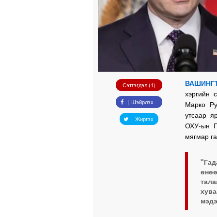
ВАШИНГТ
Сэтгэгдэл (1)
хэргийн 
Шэйрлэх
Марко Ру
утсаар я
Жиргэх
ОХУ-ын Г
мягмар га
"Гад
өнөө
тала
хув
мэдэ