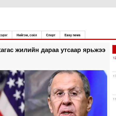
хэрэг
Нийгэм, соёл
Спорт
Easy news
хагас жилийн дараа утсаар ярьжээ
1
1
1