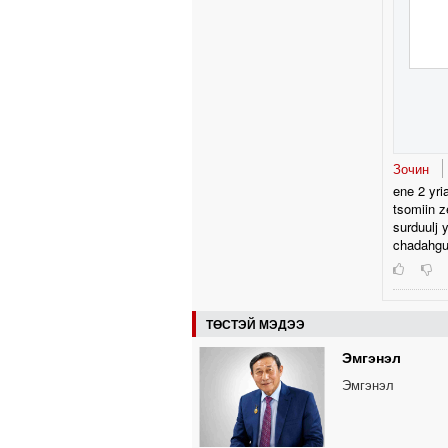
Зочин
ene 2 yri
tsomiin z
surduulj 
chadahgui
ТӨСТЭЙ МЭДЭЭ
Эмгэнэл
Эмгэнэл