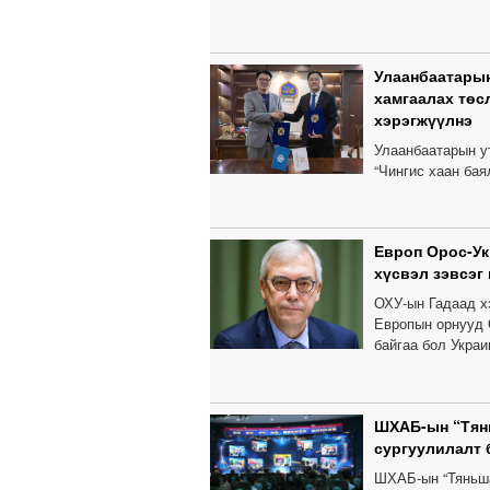
Улаанбаатарын
хамгаалах төс
хэрэгжүүлнэ
Улаанбаатарын у
“Чингис хаан бая
Европ Орос-У
хүсвэл зэвсэг
ОХУ-ын Гадаад х
Европын орнууд 
байгаа бол Украи
ШХАБ-ын “Тянь
сургуулилалт
ШХАБ-ын “Тяньша