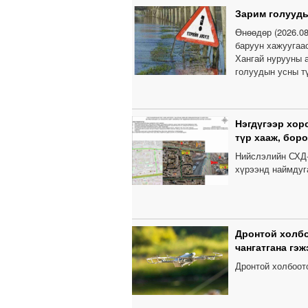
Зарим голууды
Өнөөдөр (2026.0
баруун хажуугаас
Хангай нурууны а
голуудын усны т
Нэгдүгээр хор
түр хааж, бор
Нийслэлийн СХД-
хүрээнд наймдуга
Дронтой холбо
чангатгана гэж
Дронтой холбоот