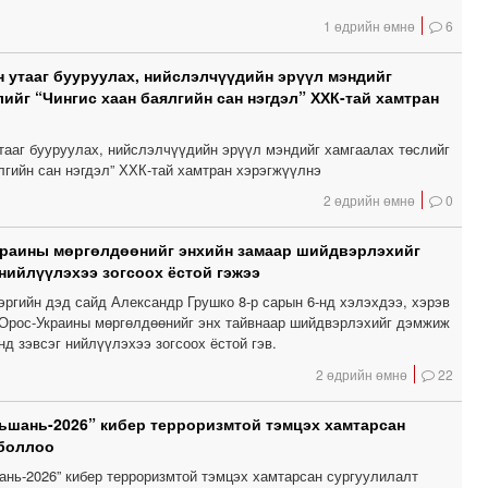
1 өдрийн өмнө
6
 утааг бууруулах, нийслэлчүүдийн эрүүл мэндийг
лийг “Чингис хаан баялгийн сан нэгдэл” ХХК-тай хамтран
тааг бууруулах, нийслэлчүүдийн эрүүл мэндийг хамгаалах төслийг
лгийн сан нэгдэл” ХХК-тай хамтран хэрэгжүүлнэ
2 өдрийн өмнө
0
краины мөргөлдөөнийг энхийн замаар шийдвэрлэхийг
 нийлүүлэхээ зогсоох ёстой гэжээ
эргийн дэд сайд Александр Грушко 8-р сарын 6-нд хэлэхдээ, хэрэв
Орос-Украины мөргөлдөөнийг энх тайвнаар шийдвэрлэхийг дэмжиж
нд зэвсэг нийлүүлэхээ зогсоох ёстой гэв.
2 өдрийн өмнө
22
шань-2026” кибер терроризмтой тэмцэх хамтарсан
 боллоо
нь-2026” кибер терроризмтой тэмцэх хамтарсан сургуулилалт