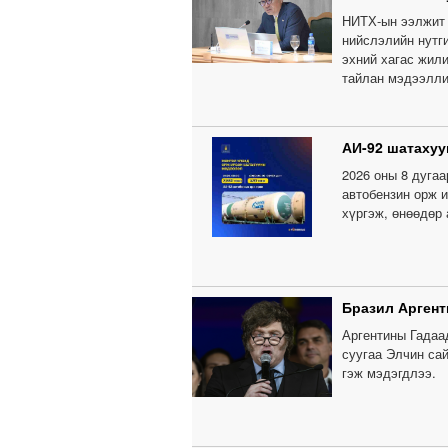
НИТХ-ын ээлжит 
нийслэлийн нутги
эхний хагас жил
тайлан мэдээлли
АИ-92 шатахуу
2026 оны 8 дугаа
автобензин орж и
хүргэж, өнөөдөр
Бразил Аргент
Аргентины Гадаа
суугаа Элчин са
гэж мэдэгдлээ.