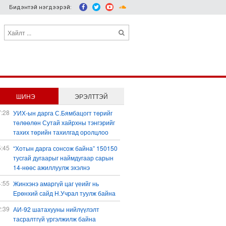
Бидэнтэй нэгдээрэй:
ШИНЭ
ЭРЭЛТТЭЙ
7:28
УИХ-ын дарга С.Бямбацогт төрийг
төлөөлөн Сутай хайрхны тэнгэрийг
тахих төрийн тахилгад оролцлоо
5:45
“Хотын дарга сонсож байна” 150150
тусгай дугаарыг наймдугаар сарын
14-нөөс ажиллуулж эхэлнэ
4:55
Жинхэнэ амаргүй цаг үеийг нь
Ерөнхий сайд Н.Учрал туулж байна
2:39
АИ-92 шатахууны нийлүүлэлт
тасралтгүй үргэлжилж байна