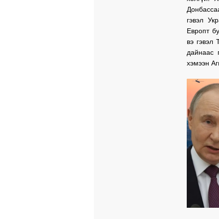
Донбассаа
гэвэл Ук
Европт б
вэ гэвэл 
дайнаас 
хэмээн Аг