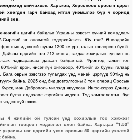
0
хөөгдөхөд хийчихсэн. Харьков, Херсоноос оросын цэрэг
эй хөөгдөн гарч байхад итгэл үнэмшлээ бүр ч сориод
иний зөв.
0
өнөөгийн цагийн байдлыг Украины зэвсэгт хүчний комадлагч
А.Сырский яг оновчтой тодорхойлжээ. Юу гэж? Өнөөдрийн
фронтын идэвхтэй шугам 1200 км урт, галын төвлөрсөн бүс 5-
0
. Дайсны цэргийн тоо 712 мянга, гэхдээ хохирлын түвшин нь
ргээх чадвараасаа давсан байдалтай. Фронтод галын гол
60%-ийг дрон, нисэгчгүй онгоцоор, 40%-ийг их бууны галаар
0
. Бага оврын зэвсгээр тулалдах үед манай цэргүүд 90%-д нь
гуулж байна. 2025 онд бид довтолгооны 3 том операц Оросын
 Курск, мөн Доброполь чиглэлд явуулсан. Ингэснээрээ Донецк
0
рост бүтэн алдахаас сэргийлж чадсан. Тэд хамгаалалтын бүс
ж чадсангүй гэжээ.
2
ны 4 жилийн ой тулсан үед хохирлын тоо хэмжээг
йвчлан тооцсон мэдээлэл олон байна. Харьцаа “1:50”
2
 украины нэг цэргийн үхэл оросын 50 цэргийн үхэлтэй
 байна.