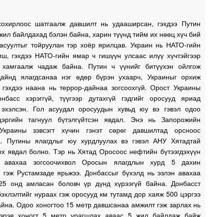
охирлоос шатгаалж давшилт нь удааширсан, гэхдээ Путин
жил байлдахад бэлэн байна, харин түүнд тийм их нөөц хүч бий
 асуултыг тойруулан тэр хоёр ярилцав. Украин нь НАТО-гийн
иш, гэхдээ НАТО-гийн ямар ч гишүүн улсаас илүү хүчтэйгээр
 хамгаалж чадаж байна. Путин ч үүнийг битүүхэн ойлгож
Дайнд ялагдсанаа нэг өдөр бүрэн ухаарч, Украиныг орхиж
, гэхдээ наана нь террор-дайнаа зогсоохгүй. Орост Украины
нбасс хэрэггүй, түүгээр дутахгүй гэдгийг оросууд яриад
 эхэлсэн. Гол асуудал оросуудын хувьд юу вэ гэвэл одоо
эргийн тагнуул бүтэлгүйтсэн явдал. Энэ нь Запорожийн
Украины зэвсэгт хүчин гэнэт сөрөг давшилтад орсноос
а. Путины ялагдлыг юу хурдлуулах вэ гэвэл АНУ Хятадтай
ох явдал болно. Тэр нь Хятад Оросоос нефтийн бүтээгдэхүүн
н авахаа зогсоочихвол Оросын ялагдлын хурд 5 дахин
э гэж Рустамзаде ярьжээ. Донбассыг бүхэлд нь эзлэн авахаа
25 онд амласан боловч үр дүнд хүрээгүй байна. Донбасст
эхлэлтийг нураах гэж оросууд км тутамд дор хаяж 500 цэргээ
йна. Одоо хоногтоо 15 метр давшсанаа амжилт гэж зарлах нь
Хэрэв хоногт 5 метр урагшлах аваас 5 жил байлдаж байж