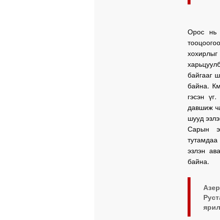
Орос нь 
тооцоого
хохирлыг
харьцуул
байгааг ш
байна. Км
гэсэн үг
давшиж ча
шууд эзлэ
Сарын э
тутамдаа
эзлэн ав
байна.
Азе
Руст
ярил