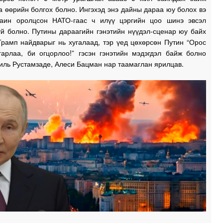
 өөрийн болгох болно. Ингэхэд энэ дайны дараа юу болох вэ
раин оролцсон НАТО-гаас ч илүү цэргийн цоо шинэ эвсэл
уй болно. Путины дараагийн гэнэтийн нүүдэл-сценар юу байх
Трамп найдварыг нь хугалаад, тэр үед цөхөрсөн Путин “Орос
гарлаа, би огцорлоо!” гэсэн гэнэтийн мэдэгдэл байж болно
иль Рустамзаде, Алеси Бацман нар таамаглан ярилцав.