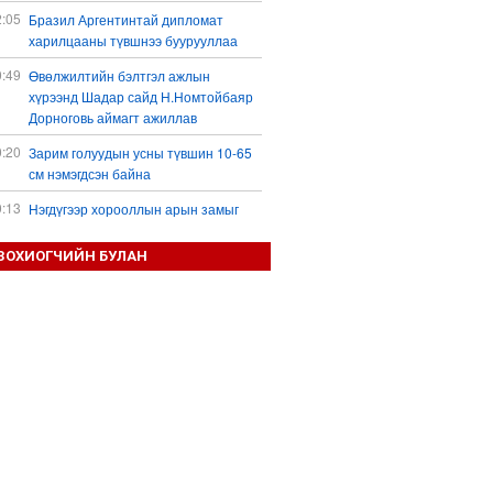
2:05
Бразил Аргентинтай дипломат
харилцааны түвшнээ буурууллаа
0:49
Өвөлжилтийн бэлтгэл ажлын
хүрээнд Шадар сайд Н.Номтойбаяр
Дорноговь аймагт ажиллав
0:20
Зарим голуудын усны түвшин 10-65
см нэмэгдсэн байна
0:13
Нэгдүгээр хорооллын арын замыг
наймдугаар сарын 6-ны 23:00 цагаас
түр хааж, борооны ус зайлуулах
ЗОХИОГЧИЙН БУЛАН
шугамын хөндлөн сэтэлгээ хийнэ
9:59
Дронтой холбоотой дагалдах
хэрэгслийн экспортын хяналтыг
чангатгана гэжээ
9:57
Тажикстаны гадаад өрийн өнөөгийн
байдал
9:50
БНХАУ АНУ-ын эсрэг авах арга
хэмжээний жагсаалтаа гаргажээ