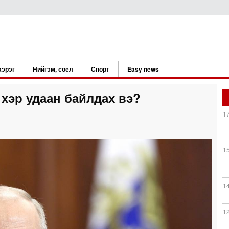
хэрэг
Нийгэм, соёл
Спорт
Easy news
 хэр удаан байлдах вэ?
1
1
1
1