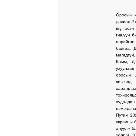
Оросын х
дахиад 2 
юү гэсэн
гишүүн б
өөрийгөө
байгаа. 
магадгүй
Крым, До
ухуулаад
оросын ц
чиглэлд 
харагдла
тохиролц
худалда
нэмэгдэн
Путин 20
украины б
алуулж ба
холгүй. 