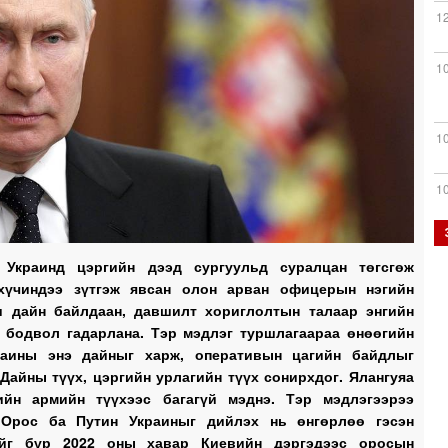
1
1
1
1
 Украинд цэргийн дээд сургуульд суралцан төгсгөж
0
 хүчиндээ зүтгэж явсан олон арван офицерын нэгийн
и дайн байлдаан, давшилт хориглолтын талаар энгийн
 бодвол гадарлана. Тэр мэдлэг туршлагаараа өнөөгийн
0
раины энэ дайныг харж, оперативын цагийн байдлыг
 Дайны түүх, цэргийн урлагийн түүх сонирхдог. Ялангуяа
ийн армийн түүхээс багагүй мэднэ. Тэр мэдлэгээрээ
0
 Орос ба Путин Украиныг дийлэх нь өнгөрлөө гэсэн
ийг бүр 2022 оны хавар Киевийн дэргэдээс оросын