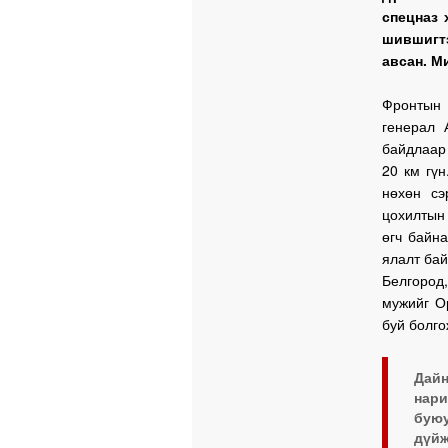
спецназ 
шившигт
авсан. М
Фронтын 
генерал 
байдлаар 
20 км гүн
нөхөн сэ
цохилтын 
өгч байна
ялалт бай
Белгород,
мужийг О
буй болго
Дай
нари
буюу
дүйж