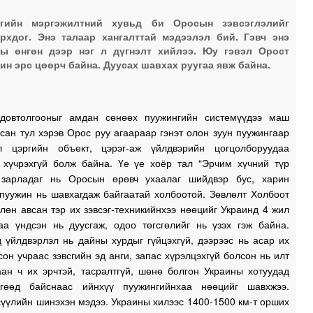
сгийн мэргэжилтний хувьд би Оросын зэвсэглэлийг
рхдог. Энэ талаар хангалттай мэдээлэл бий. Гэвч энэ
ы өнгөн дээр нэг л дүгнэлт хийлээ. Юу гэвэл Орост
ин эрс цөөрч байна. Дуусах шавхах руугаа явж байна.
довтолгооныг амдан сөнөөх пуужингийн системүүдээ маш
сан тул хэрэв Орос руу агаараар гэнэт олон зуун пуужингаар
л цэргийн объект, цэрэг-аж үйлдвэрийн цогцолборуудаа
 хүчрэхгүй болж байна. Үе үе хоёр тал “Эрчим хүчний түр
 зарладаг нь Оросын өрөвч ухаалаг шийдвэр бус, харин
 пуужин нь шавхагдаж байгаатай холбоотой. Зөвлөлт Холбоот
лөн авсан тэр их зэвсэг-техникийнхээ нөөцийг Украинд 4 жил
аа үндсэн нь дуусгаж, одоо төгсгөлийг нь үзэх гэж байна.
 үйлдвэрлэл нь дайны хурдыг гүйцэхгүй, дээрээс нь асар их
сон учраас зэвсгийн эд анги, запас хүрэлцэхгүй болсон нь илт
аан ч их эрчтэй, тасралтгүй, шөнө болгон Украины хотуудад
гөөд байснаас ийнхүү пуужингийнхаа нөөцийг шавхжээ.
үүлийн шинэхэн мэдээ. Украины хилээс 1400-1500 км-т орших