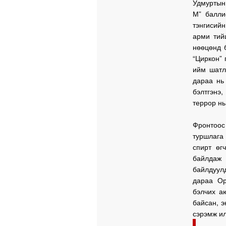
Удмуртын 
М” балли
тэнгисий
арми тий
нөөцөнд 
“Циркон”
ийм шатл
дараа нь
бэлтгэнэ
террор нь
Фронтоос 
туршлага 
спирт өг
байлдаж 
байлдуулд
дараа Ор
бэлчих а
байсан, э
сэрэмж ил