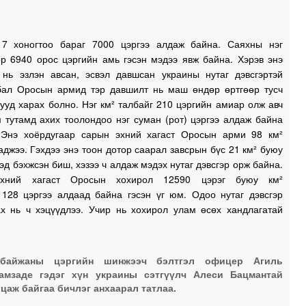
1
7 хоногтоо бараг 7000 цэргээ алдаж байна. Саяхны нэг
ор 6940 орос цэргийн амь гэсэн мэдээ явж байна. Хэрэв энэ
 нь эзлэн авсан, эсвэл давшсан украины нутаг дэвсгэртэй
1
бал Оросын армид тэр давшилт нь маш өндөр өртгөөр тусч
ууд харах болно. Нэг км² талбайг 210 цэргийн амиар олж авч
 тутамд ахих тоолондоо нэг суман (рот) цэргээ алдаж байна
. Энэ хоёрдугаар сарын эхний хагаст Оросын арми 98 км²
джээ. Гэхдээ энэ тоон дотор саарал завсрын бүс 21 км² буюу
эд бэхжсэн биш, хэзээ ч алдаж мэдэх нутаг дэвсгэр орж байна.
хний хагаст Оросын хохирол 12590 цэрэг буюу км²
 128 цэргээ алдаад байна гэсэн үг юм. Одоо нутаг дэвсгэр
ах нь ч хэцүүдлээ. Учир нь хохирол улам өсөх хандлагатай
рбайжаны цэргийн шинжээч бэлтгэл офицер Агиль
амзаде гэдэг хүн украины сэтгүүлч Алеси Бацмантай
цаж байгаа бичлэг анхаарал татлаа.