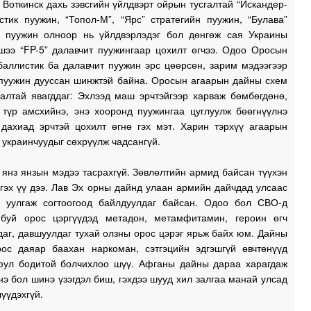
Воткинск дахь зэвсгийн үйлдвэрт ойрын тусгалтай “Искандер-
стик пуужин, “Топол-М”, “Ярс” стратегийн пуужин, “Булава”
н пуужин олноор нь үйлдвэрлэдэг бол дөнгөж сая Украины
шээ “FP-5” далавчит пуужингаар цохилт өгчээ. Одоо Оросын
баллистик ба далавчит пуужин эрс цөөрсөн, зарим мэдээгээр
 пуужин дууссан шинжтэй байна. Оросын агаарын дайны схем
алтай явагддаг: Эхлээд маш эрчтэйгээр харваж бөмбөгдөнө,
 түр амсхийнэ, энэ хооронд пуужингаа цуглуулж бөөгнүүлнэ
, дахиад эрчтэй цохилт өгнө гэх мэт. Харин тэрхүү агаарын
 украинчуудыг сөхрүүлж чадсангүй.
янз янзын мэдээ тасрахгүй. Зөвлөлтийн армид байсан түүхэн
гэх үү дээ. Лав Эх орны дайнд улаан армийн дайчдад улсаас
ч уулгаж согтоогоод байлдуулдаг байсан. Одоо бол СВО-д
буй орос цэргүүдэд метадон, метамфитамин, героин өгч
аг, давшуулдаг тухай олзны орос цэрэг ярьж байх юм. Дайны
ос даяар баахан наркоман, сэтгэцийн эдгэшгүй өвчтөнүүд
юул бодитой болчихлоо шүү. Афганы дайны дараа харагдаж
нэ бол шинэ үзэгдэл биш, гэхдээ шууд хил залгаа манай улсад
үүдэхгүй.