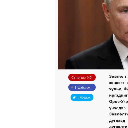
Зөвлөлт
Сэтгэгдэл (45)
зэвсэгт
Шэйрлэх
хувьд б
иргэдийг
Жиргэх
Орос-Ук
үнэлдэг.
Зөвлөлт
дүгнээд
дүгнэлт