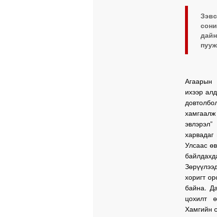
Зэв
сони
дайн
пууж
Агаарын 
ихээр алд
довтолбо
хамгаалж
эвлэрэл”
харвадаг
Улсаас өв
байлдахд
Зөрүүлээд
хоригт ор
байна. Д
цохилт ө
Хамгийн с