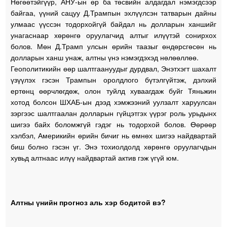
Нөгөөтэйгүүр, АНУ-ын өр ба төсвийн алдагдал нэмэгдсээр
байгаа, үүний сацуу Д.Трампын эхлүүлсэн татварын дайны
улмаас үүссэн тодорхойгүй байдал нь долларын ханшийг
унагаснаар хөрөнгө оруулагчид алтыг илүүтэй сонирхох
болов. Мөн Д.Трамп улсын өрийн таазыг өндөрсгөсөн нь
долларын ханш унаж, алтны үнэ нэмэгдэхэд нөлөөллөө.
Геополитикийн өөр шалтгаануудыг дурдвал, Энэтхэгт шахалт
үзүүлэх гэсэн Трампын оролдлого бүтэлгүйтэж, дэлхий
ертөнц өөрчлөгдөж, олон туйлд хуваагдаж буйг Тяньжин
хотод болсон ШХАБ-ын дээд хэмжээний уулзалт харуулсан
зэргээс шалтгаалан долларын гүйцэтгэх үүрэг роль урьдынх
шигээ байх боломжгүй гэдэг нь тодорхой болов. Өөрөөр
хэлбэл, Америкийн өрийн бичиг нь өмнөх шигээ найдвартай
биш болно гэсэн үг. Энэ тохиолдолд хөрөнгө оруулагчдын
хувьд алтнаас илүү найдвартай актив гэж үгүй юм.
Алтны үнийн прогноз аль хэр бодитой вэ?