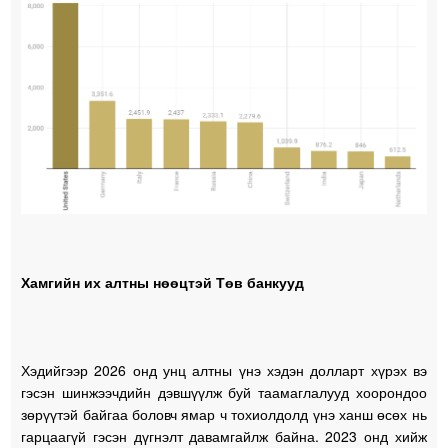
Хамгийн их алтны нөөцтэй Төв банкууд
Хэдийгээр 2026 онд унц алтны үнэ хэдэн долларт хүрэх вэ
гэсэн шинжээчдийн дэвшүүлж буй таамаглалууд хоорондоо
зөрүүтэй байгаа боловч ямар ч тохиолдолд үнэ ханш өсөх нь
гарцаагүй гэсэн дүгнэлт давамгайлж байна. 2023 онд хийж