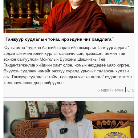
“Ганжуур судлалын тойм, ирээдүйн чиг хандлага”
Юуны өмнө “Бурхан багшийн зарлигийн цоморлиг Ганжуур эрдэнэ”
эрдэм шинжилгээний хурлыг санаачилсан, дэмжсэн, амжилттай
зохион байгуулсан Монголын Бурханы Шашинтны Төв,
Гандантэгчэнлин хийдийн хамт олон, номын нөхдөдөө баяр хүргэе.
Өчүүхэн судлаач намайг энэхүү хуралд урьсныг талархан хүлээн
авч “Ганжуур судлалын тойм, цаашдын чиг хандлага” сэдэвт илтгэл
хэлэлцүүлснээ доор сийрүүлье.
6 өдрийн өмнө
2