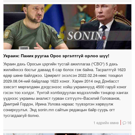
Украин: Паник руугаа Орос эргэлтгүй орлоо шүү!
Украин дахь Оросын цэргийн тусгай ажиллагаа (“СВО”) 5 дахь
жилийнхээ босгыг даваад 6 сар болох гэж байна. Тасралтгүй 1623
өдөр шөнө байлджээ. Цөмрөлт эхэлсэн 2022.02.24-нөөс тооцвол
2029.08.04-ний байдлаар 1623 хоног. Харин 2014 онд Донбасст
зэвсэгт мөргөлдөөн дэгдсэнээс хойш украинчууд 4500 гаруй хоног
гэсэн тоо хэлдэг. Үүнтэй холбогдуулан мэдээллийн тэнцвэр хангах
үүднээс украины аналист гурван сэтгүүлч–Василий Голованов,
Дмитрий Гордон, Ирина Узлова нараас түүвэрлэн хөрвүүлж
сонирхуулъя. Энд sonin.mn сайтын редакцын байр суурь огт
тусгагдаагүй болно.
1 өдрийн өмнө
16