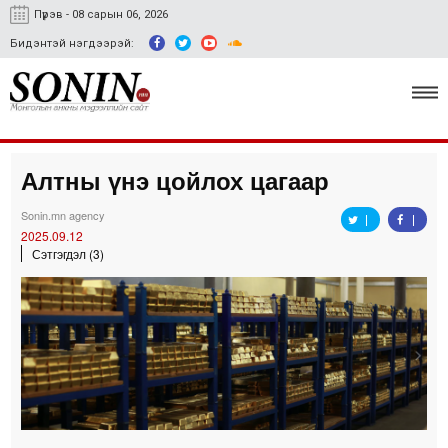
Пүрэв - 08 сарын 06, 2026
Бидэнтэй нэгдээрэй:
Алтны үнэ цойлох цагаар
Улс төр, эдийн засаг
Sonin.mn agency
Гэмт хэрэг
2025.09.12
Сэтгэгдэл (3)
Нийгэм, соёл
Спорт
Easy news