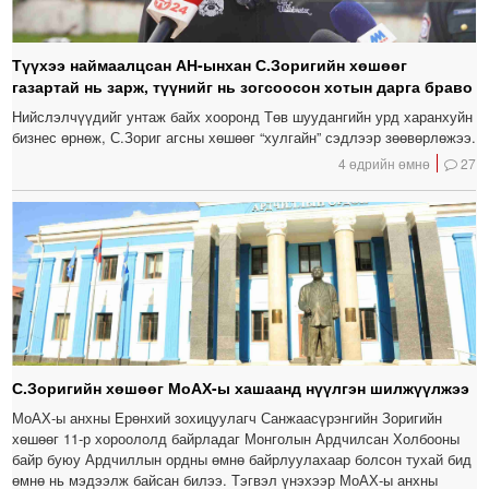
Түүхээ наймаалцсан АН-ынхан С.Зоригийн хөшөөг
газартай нь зарж, түүнийг нь зогсоосон хотын дарга браво
Нийслэлчүүдийг унтаж байх хооронд Төв шуудангийн урд харанхуйн
бизнес өрнөж, С.Зориг агсны хөшөөг “хулгайн” сэдлээр зөөвөрлөжээ.
4 өдрийн өмнө
27
С.Зоригийн хөшөөг МоАХ-ы хашаанд нүүлгэн шилжүүлжээ
МоАХ-ы анхны Ерөнхий зохицуулагч Санжаасүрэнгийн Зоригийн
хөшөөг 11-р хороололд байрладаг Монголын Ардчилсан Холбооны
байр буюу Ардчиллын ордны өмнө байрлуулахаар болсон тухай бид
өмнө нь мэдээлж байсан билээ. Тэгвэл үнэхээр МоАХ-ы анхны