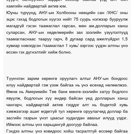
хамгийн найдвартай актив юм.
Юуны түрүүнд, АНУ-ын Холбооны нөөцийн сан /ХНС/ оны
эцэс гэхэд бодлогын хүүгээ нийт 75 суурь нэгжээр бууруулж
магадгүй гэсэн таамаглал гарсан, мөн ам.долларын ханш
суларсан, АНУ-ын хөдөлмөрийн зах зээлийн үзүүлэлтүүд
таамагласнаас тааруу гарч, 8 дугаар сард ажилгүйдэл 1,5
хувиар нэмэгдсэн /таамаглал 1 хувь/ зэргээс үүдэн алтны үнэ
өссөн гэх дүгнэлтийг хийж болно.
Түүнчлэн зарим хөрөнгө оруулагч алтыг АНУ-ын бондоос
илүү найдвартай гэж үзэж байгаа нь үнэ өсөхөд нөлөөлжээ.
Өмнө нь Америкийн Төв банк мөнгө-зээлийн хатуу бодлого
явуулж, бодлогын хүү өндөр байсан үед долларын ханш
чангарч, найдвартай актив гэгддэг алт нь бодитой хувь
хэмжээгээр ашиг өгдөггүй тул хөрөнгө оруулагчид доллар ба
засгийн газрын үнэт цаасыг худалдан авахыг илүүд үздэг.
Иймээс алтны үнэ харьцангуй доогуур байлаа.
Гэхдээ алтны үнэ ковидоос хойш тасралтгүй өссөөр байгаа