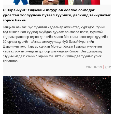
Ө.Цэрэнчунт: Үндэсний язгуур өв соёлоо сонгодог
урлагтай хослуулсан бүтээл туурвиж, дэлхийд таниулахыг
зорьж байна
Ганцхан авьяас бус тууштай хөдөлмөр амжилтад хүргэдэг. Үүний
тод жишээ бол хүүхэд ахуйдаа дуулах авьяасаа нээж, тууштай
хөдөлмөрлөсөөр өдгөө дэлхийн болон Монголын сонгодог дуурийн
30 орчим дүрийг тайзнаа амилуулаад буй Өлзийбүрэнгийн
Цэрэнчунт юм. Тэрээр саяхан Монгол Улсын Гавьяат жүжигчин
хэмээх эрхэм хүндтэй цолоор шагнагдсан билээ. Энэ дашрамд
“Зууны мэдээ” сонин “Төрийн хишигтэн” буландаа түүнийг урьж,
ярилцлаа.
2026.07.29
2