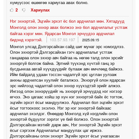
хүмүүсээс өшөөгөө хариугаа авах болно.
2
Хариулах
Нэг эхнэртэй, Эцгийн эрхэт ёс бол ардчилал мөн. Хятадууд
Монголд олон эхнэр авах болжээ энэ бол ардчилалыг устгаж
байгаа хэрэг мөн. Ядарсан Монгол эрчүүдээ ардчилал
бидэнд хэрэгтэй.
103.57.93.197
2025.09.15
Монгол улсад Дэлгэрсайхан сайд шиг мунаг эрс нэмэгдлээ.
Олон эхнэртэй Дэлгэрсайхан гэгч ардчилалыг устгаж
ганцаараа олон эхнэр авч байгаа нь нөгөө талд олон эрсийг
эхнэргүй болгож байна. Эртний түүхэнд хүчтэй ганц эр
бусдынхаа авгай хүүхдүүдийг булааж авч өмчлөөд байжээ.
Ийм байдалд удаан тэссэн чадалгүй эрс цуглан уулзаж
анхны ардчилсан хуулийг баталжээ. Эхнэргүй олон ядарсан
эрс нийлээд чадалтай олон эхнэр хүүхэдтэй эрийг алжээ.
Ингээд олон эхнэрүүдийг нь эхнэргүй эрчүүдэд нэг нэгээр
өгчээ. Энэ цагаас хойш эр хүн нэг эхнэртэй байх ёс тогтож,
эцгийн эрхэт ёсыг мандуулжээ. Ардчилал бол эцгийн эрхэт
ёсыг тогтоохоос эхэлнэ. Нэг эр нэг эхнэртэй байхаас
ардчилал эхэлдэг. Өнөөдөр Монголд хүй нэгдлийн олон
эхнэртэй бүдүүлэг зэрлэг үе бий болжээ. Олон эхнэртэй
Дэлгэрсайхан мэтийг дарж авч, Нэг эхнэртэй Эцгийн эрхэт
ёсыг сэргээж Ардчилалыг мандуулах цаг иржээ.
Дэлгэрсайханы олон эхнэрт Эцгийн эрхэт ёсыг унагаасан