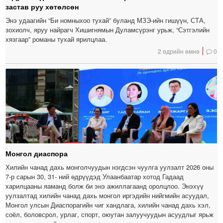
застав руу хөтөлсөн
Энэ удаагийн “Би номныхоо тухай” буланд МЗЭ-ийн гишүүн, СТА,
зохиолч, яруу найрагч Хишигнямын Дуламсүрэнг урьж, “Сэтгэлийн
хязгаар” романы тухай ярилцлаа.
2 өдрийн өмнө
0
Монгол диаспора
Хилийн чанад дахь монголчуудын нэгдсэн чуулга уулзалт 2026 оны
7-р сарын 30, 31- ний өдрүүдэд Улаанбаатар хотод Гадаад
харилцааны яаманд болж би энэ ажиллагаанд оролцлоо. Энэхүү
уулзалтад хилийн чанад дахь монгол иргэдийн нийгмийн асуудал,
Монгол улсын Диаспорагийн чиг хандлага, хилийн чанад дахь хэл,
соёл, боловсрол, урлаг, спорт, оюутан залуучуудын асуудлыг ярьж