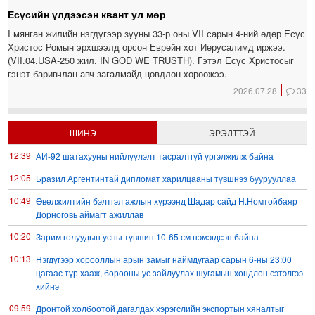
Есүсийн үлдээсэн квант ул мөр
I мянган жилийн нэгдүгээр зууны 33-р оны VII сарын 4-ний өдөр Есүс
Христос Ромын эрхшээлд орсон Еврейн хот Иерусалимд иржээ.
(VII.04.USA-250 жил. IN GOD WE TRUSTH). Гэтэл Есүс Христосыг
гэнэт баривчлан авч загалмайд цовдлон хороожээ.
2026.07.28
33
ШИНЭ
ЭРЭЛТТЭЙ
12:39
АИ-92 шатахууны нийлүүлэлт тасралтгүй үргэлжилж байна
12:05
Бразил Аргентинтай дипломат харилцааны түвшнээ буурууллаа
10:49
Өвөлжилтийн бэлтгэл ажлын хүрээнд Шадар сайд Н.Номтойбаяр
Дорноговь аймагт ажиллав
10:20
Зарим голуудын усны түвшин 10-65 см нэмэгдсэн байна
10:13
Нэгдүгээр хорооллын арын замыг наймдугаар сарын 6-ны 23:00
цагаас түр хааж, борооны ус зайлуулах шугамын хөндлөн сэтэлгээ
хийнэ
09:59
Дронтой холбоотой дагалдах хэрэгслийн экспортын хяналтыг