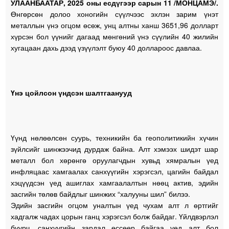
УЛААНБААТАР, 2025 оны есдүгээр сарын 11 /МОНЦАМЭ/.
Өнгөрсөн долоо хоногийн сүүлчээс эхлэн зарим үнэт
металлын үнэ огцом өсөж, унц алтны ханш 3651,96 долларт
хүрсэн бол үүнийг дагаад мөнгөний үнэ сүүлийн 40 жилийн
хугацаан дахь дээд үзүүлэлт буюу 40 доллароос давлаа.
Үнэ цойлсон үндсэн шалтгаанууд
Үүнд нөлөөлсөн суурь, техникийн ба геополитикийн хүчин
зүйлсийг шинжээчид дурдаж байна. Алт хэмээх шидэт шар
металл бол хөрөнгө оруулагчдын хувьд хямралын үед
инфляцаас хамгаалах санхүүгийн хэрэгсэл, цагийн байдал
хэцүүдсэн үед ашиглах хамгаалалтын нөөц актив, эдийн
засгийн төлөв байдлыг шинжих “халууны шил” билээ.
Эдийн засгийн огцом уналтын үед чухам алт л өртгийг
хадгалж чадах цорын ганц хэрэгсэл болж байдаг. Үйлдвэрлэл
буурч, санхүүгийн зардал өссөөр байгаа үед алт бол