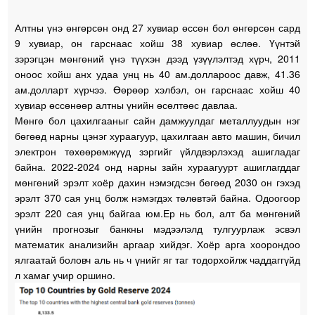
Алтны үнэ өнгөрсөн онд 27 хувиар өссөн бол өнгөрсөн сард
9 хувиар, он гарснаас хойш 38 хувиар өслөө. Үүнтэй
зэрэгцэн мөнгөний үнэ түүхэн дээд үзүүлэлтэд хүрч, 2011
оноос хойш анх удаа унц нь 40 ам.доллароос давж, 41.36
ам.долларт хүрчээ. Өөрөөр хэлбэл, он гарснаас хойш 40
хувиар өссөнөөр алтны үнийн өсөлтөөс давлаа.
Мөнгө бол цахилгааныг сайн дамжуулдаг металлуудын нэг
бөгөөд нарны цэнэг хураагуур, цахилгаан авто машин, бичил
электрон төхөөрөмжүүд зэргийг үйлдвэрлэхэд ашигладаг
байна. 2022-2024 онд нарны зайн хураагуурт ашиглагддаг
мөнгөний эрэлт хоёр дахин нэмэгдсэн бөгөөд 2030 он гэхэд
эрэлт 370 сая унц болж нэмэгдэх төлөвтэй байна. Одоогоор
эрэлт 220 сая унц байгаа юм.Ер нь бол, алт ба мөнгөний
үнийн прогнозыг банкны мэдээлэлд тулгуурлаж эсвэл
математик анализийн аргаар хийдэг. Хоёр арга хоорондоо
ялгаатай боловч аль нь ч үнийг яг таг тодорхойлж чаддаггүйд
л хамаг учир оршино.