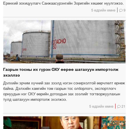
Ерөнхий зохицуулагч Санжаасүрэнгийн Зоригийн хөшөөг нүүлгэжээ.
5 өдрийн өмнө
9
Газрын тосны их гүрэн ОХУ өөрөө шатахуун импортолж
эхэллээ
Дэлхийн эрчим хүчний зах зээлд нэгэн сонирхолтой өөрчлөлт өрнөж
байна. Дэлхийн хамгийн том газрын тос олборлогч, экспортлогч
орнуудын нэг ОХУ өөрийн дотоодын зах зээлийг тогтворжуулахын
тулд шатахуун импортолж эхэлжээ.
5 өдрийн өмнө
21