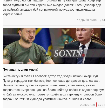
“Кэйки” муур болон “Нархан” тотиных нь тухай ярилцлаа. Хоёр өөр
төрөл зүйлийн амьтан хэрхэн бие биедээ дасаж, нэгэн дээвэр дор
эв найртай амьдарч буй сонирхолтой мөчүүдээс уншигчдадаа
хүргэж байна.
7 өдрийн өмнө
4
Путины нүцгэн үнэн!
Би танихгүй ч гэлээ Facebook дотор хэд хэдэн нөхөр цөхөршгүй
Путинд горьддог гэж бичээд бөөн сенсаац дэгдээсэн дээ, саяхан.
Намайг хараан зүхэж эх орноос минь хөөж, ална тална, үхвэл
таарна гэсэн мөртлөө цаашаа Share хийгээд байсныг бодохлоор сум
яг байгаа оносон, ояа, тролл гэгчдийн зүрх тархинд яг оносон болж
таарах нээ гэж би хувьдаа урамшиж байгаа. Үнэнээ л хэлье.
2026.07.29
31