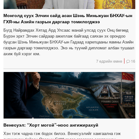
Монголд суух Элчин сайд асан Шэнь Миньжуан БНХАУ-ын
ГХЯ-ны Азийн газрын даргаар томилогджээ
Бүгд Найрамдах Хятад Ард Улсаас манай улсад суух Онц бөгөөд
Бүрэн эрхт Элчин сайдаар ажиллаж байгаад саяхан эх орондоо
буцсан Шэнь Миньжуан БНХАУ-ын Гадаад харилцааны яамны Азийн
газрын даргаар томилогджээ. Энэ нь түүний дипломат албан тушаал
ахиж буй хэрэг юм.
7 өдрийн өмнө
16
Венесуэл: “Хорт могой”-ноос ангижирахуй
Хэн тэгж чадна гэж бодох билээ. Венесуэлийг хамгаална гэж