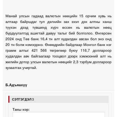
Манай улсын гадаад валютын нөөцийн 15 орчим хувь нь
алтаар байршдаг тул дэлхийн зах зээл дэх алтны ханш
түүхэн дээд түвшинд хүрч өссөн нь валютын нөөц
бүрдүүлэлтэд ашигтай давуу талыг бий болголоо. Өнгөрсөн
2024 онд Төв банк 16,4 тн алт худалдан авсан бол энэ онд
20 тн болж нэмэгдэнэ. Өнөөдрийн байдлаар Монгол банк нэг
грамм алтыг 421 566 төгрөгөөр буюу 116,7 доллароор
худалдан авч байгаагаар тооцвол дээрх хэмжээний алт нь
жилийн дотор улсын валютын нөөцийг 2,3 тэрбум доллароор
зузаатгах учиртай.
Б.Адъяахүү
СЭТГЭГДЭЛ
3
Таны нэр: