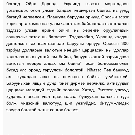
бөгөөд Ойрх Дорнод, Украинд зэвсэгт мөргөлдөөн
үргэлжилж, олон улсын байдал түгшүүртэй байгаа нь үүнд
багагүй нөлөөлсөн. Ялангуяа барууны орнууд Оросын эсрэг
хориг арга хэмжээгээ улам чангатгаж байгаагаас шалтгаалан
тэдгээр улсын өрийн бичиг нь хөрөнгө оруулагчдын
сонирхлыг татах нь багасжээ. Тодруулбал, Украинд халдан
довтолсон гэх шалтгаанаар барууны орнууд Оросын 300
тэрбум долларын валютын нөөцийг царцаасан нь “доллар
хадгалах нь аюултай юм байна, барууныхантай зөрчилдвөл
валютын нөөцөө алдах юм байна” гэсэн болгоомжлолыг
бусад улс оронд төрүүлсэн бололтой. Иймээс Төв банкууд
алт худалдан авах нь нэмэгдсэн байхыг үгүйсгэхгүй.
Барууныхан явцын дунд гэнэт дүрмээ өөрчилж, активуудыг
царцааж магадгүй гэдгийг тооцсон Хятад, Энэтхэг улсууд
худалдан авсан үнэт цааснаасаа бушуухан салахын түүс
болж, үндэсний валютууд шиг үнэгүйдэх, битүүмжлэгдэх
эрсдэл багатай алтыг сонгох болжээ.