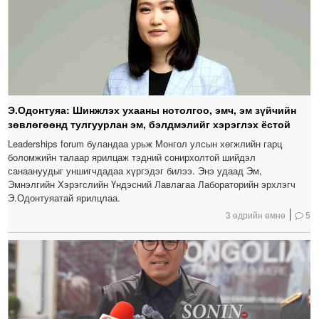
Э.Одонтуяа: Шинжлэх ухааны нотолгоо, эмч, эм зүйчийн
зөвлөгөөнд тулгуурлан эм, бэлдмэлийг хэрэглэх ёстой
Leaderships forum буландаа урьж Монгол улсын хөгжлийн гарц
боломжийн талаар ярилцаж тэдний сонирхолтой шийдэл
санаануудыг уншигчдадаа хүргэдэг билээ. Энэ удаад Эм,
Эмнэлгийн Хэрэгслийн Үндэсний Лавлагаа Лабораторийн эрхлэгч
Э.Одонтуяатай ярилцлаа.
3 өдрийн өмнө
5