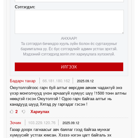
Сэтгэгдэл:
АНХААР!
Та сэтгэгдэл бичихдээ хууль зүйн болон ёс суртахууныг
баримтална уу. Ёс бус сэтгэгдлийг админ устгах эрхтэй.
Мэдээний сэтгэгдэлд sonin.mn хариуцлага хүлээхгүй.
ИЛГЭЭХ
Бадарч тахар
66.181.180.162
2025.09.12
Оюутолгойгоос гарч буй алтыг өөрсдөө авчиж чадахгүй энэ
үхэр монголчууд үнэн арчаагүй хүмүүс шүү !1500 тонн алтны
нөөцтэй гэсэн Оюутолгой ! Одоо гарч байгаа алтыг нь
канадууд шууд Хятад ру гаргадаг гэсэн !
2
Хариулах
Зочин
103.229.120.76
2025.09.12
Газар доорх гагнаасыг авч баялаг гээд байгаа мунхаг
хүмүүсийг устгах юмсан. Хэзээ нэгэн цагт байгаль эх