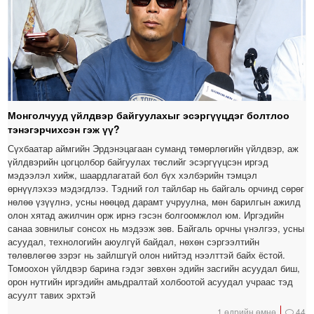
Монголчууд үйлдвэр байгуулахыг эсэргүүцдэг болтлоо
тэнэгэрчихсэн гэж үү?
Сүхбаатар аймгийн Эрдэнэцагаан суманд төмөрлөгийн үйлдвэр, аж
үйлдвэрийн цогцолбор байгуулах төслийг эсэргүүцсэн иргэд
мэдээлэл хийж, шаардлагатай бол бүх хэлбэрийн тэмцэл
өрнүүлэхээ мэдэгдлээ. Тэдний гол тайлбар нь байгаль орчинд сөрөг
нөлөө үзүүлнэ, усны нөөцөд дарамт учруулна, мөн барилгын ажилд
олон хятад ажилчин орж ирнэ гэсэн болгоомжлол юм. Иргэдийн
санаа зовнилыг сонсох нь мэдээж зөв. Байгаль орчны үнэлгээ, усны
асуудал, технологийн аюулгүй байдал, нөхөн сэргээлтийн
төлөвлөгөө зэрэг нь зайлшгүй олон нийтэд нээлттэй байх ёстой.
Томоохон үйлдвэр барина гэдэг зөвхөн эдийн засгийн асуудал биш,
орон нутгийн иргэдийн амьдралтай холбоотой асуудал учраас тэд
асуулт тавих эрхтэй
1 өдрийн өмнө
44