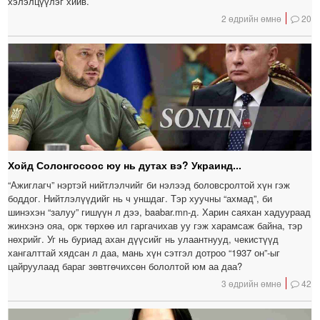
хэлэлцүүлэг хийв.
2 өдрийн өмнө
20
Хойд Солонгосоос юу нь дутах вэ? Украинд...
“Ажиглагч” нэртэй нийтлэлчийг би нэлээд боловсролтой хүн гэж
боддог. Нийтлэлүүдийг нь ч уншдаг. Тэр хуучны “ахмад”, би
шинэхэн “залуу” гишүүн л дээ, baabar.mn-д. Харин саяхан хадуураад
жинхэнэ ояа, орк төрхөө ил гаргачихав уу гэж харамсаж байна, тэр
нөхрийг. Уг нь буриад ахан дүүсийг нь улаантнууд, чекистүүд
хангалттай хядсан л даа, мань хүн сэтгэл дотроо “1937 он”-ыг
цайруулаад бараг зөвтгөчихсөн бололтой юм аа даа?
3 өдрийн өмнө
42