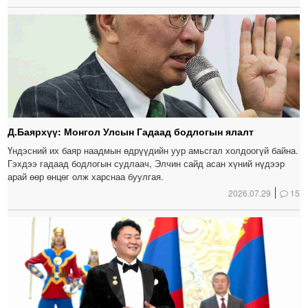
Д.Баярхүү: Монгол Улсын Гадаад бодлогын ялалт
Үндэсний их баяр наадмын өдрүүдийн уур амьсгал холдоогүй байна.
Гэхдээ гадаад бодлогын судлаач, Элчин сайд асан хүний нүдээр
арай өөр өнцөг олж харснаа буулгая.
2026.07.29
15