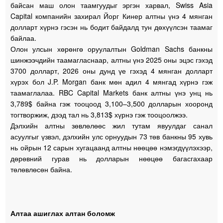
байсан маш олон таамгуудыг эргэн харвал, Swiss Asia
Capital компанийн захирал Йорг Кинер алтны үнэ 4 мянган
долларт хүрнэ гэсэн нь бодит байдалд тун дөхүүлсэн таамаг
байлаа.
Олон улсын хөрөнгө оруулалтын Goldman Sachs банкны
шинжээчдийн таамагласнаар, алтны үнэ 2025 оны эцэс гэхэд
3700 долларт, 2026 оны дунд үе гэхэд 4 мянган долларт
хүрэх бол J.P. Morgan банк мөн адил 4 мянгад хүрнэ гэж
таамаглалаа. RBC Capital Markets банк алтны үнэ унц нь
3,789$ байна гэж тооцоод 3,100–3,500 долларын хооронд
тогтворжиж, дээд тал нь 3,813$ хүрнэ гэж тооцоолжээ.
Дэлхийн алтны зөвлөлөөс жил тутам явуулдаг санал
асуулгыг үзвэл, дэлхийн улс орнуудын 73 төв банкны 95 хувь
нь ойрын 12 сарын хугацаанд алтны нөөцөө нэмэгдүүлэхээр,
дөрөвний гурав нь долларын нөөцөө багасгахаар
төлөвлөсөн байна.
Алтаа ашиглах алтан боломж