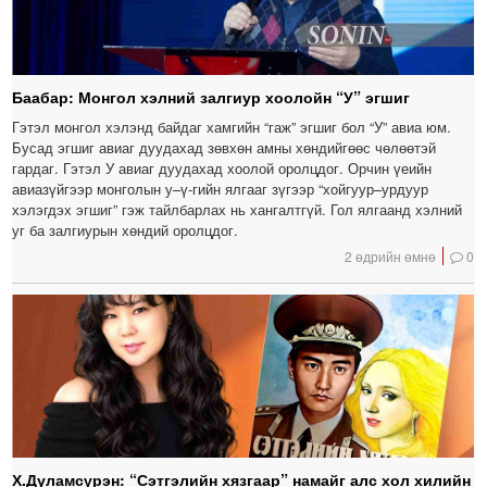
Баабар: Монгол хэлний залгиур хоолойн “У” эгшиг
Гэтэл монгол хэлэнд байдаг хамгийн “гаж” эгшиг бол “У” авиа юм.
Бусад эгшиг авиаг дуудахад зөвхөн амны хөндийгөөс чөлөөтэй
гардаг. Гэтэл У авиаг дуудахад хоолой оролцдог. Орчин үеийн
авиазүйгээр монголын у–ү-гийн ялгааг зүгээр “хойгуур–урдуур
хэлэгдэх эгшиг” гэж тайлбарлах нь хангалтгүй. Гол ялгаанд хэлний
уг ба залгиурын хөндий оролцдог.
2 өдрийн өмнө
0
Х.Дуламсүрэн: “Сэтгэлийн хязгаар” намайг алс хол хилийн