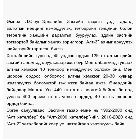
Өмнөх Л.Оюун-Эрдэнийн Засгийн газрын үед гадаад
валютын нөөцийг нэмэгдүүлэх, төлбөрийн тэнцлийн болон
төгрөгийн ханшийн дарамтыг бууруулах, эдийн засгийн
тогтвортой байдлыг хангах зорилгоор “Алт-3” аяныг өрнүүлэх
шийдвэрийг гаргасан билээ.
Хөтөлбөрийн хүрээнд 45 үндсэн ордын 129 тн алтыг эдийн
засгийн эргэлтэд оруулснаар жил бүр Монголбанкинд тушаах
алтны хэмжээг 10 тонноор нэмэгдүүлэх боломж бий. Мөн
шороон ордоос олборлох алтны хэмжээг 20-30 хувиар
нэмэгдүүлэх боломжтой гэж үзэж байгаа ажээ. Өнөөдрийн
байдлаар Монгол Улс 440 тн алтны нөөцтэй байгаа бөгөөд
үүнээс 400 орчим тн нь үндсэн ордод, 40 тн нь шороон
ордод байна.
Эргэн сануулваас, Засгийн газар өмнө нь 1992-2000 онд
“Алт хөтөлбөр” ба “Алт-2000 хөтөлбөр”-ийг, 2016-2020 онд
“Алт-2” хөтөлбөрийг хоёр үе шаттайгаар хэрэгжүүлж байв.