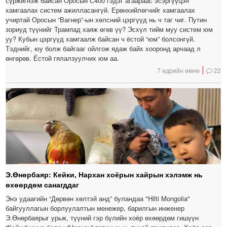
сүржигнэж байсан Оросын С400 гэдэг агаараас эсэргүүцэн
хамгаалах систем ажилласангүй. Ерөнхийлөгчийг хамгаалах
учиртай Оросын “Вагнер”-ын хөлсний цэргүүд нь ч таг чиг. Путин
зориуд түүнийг Трампад хаяж өгөв үү? Эсхүл тийм муу систем юм
уу? Кубын цэргүүд хамгаалж байсан ч ёстой “юм” болсонгүй.
Тэднийг, юу болж байгааг ойлгож ядаж байх хооронд арчаад л
өнгөрөв. Ёстой гялалзуулчих юм аа.
7 өдрийн өмнө
22
Э.Өнөрбаяр: Кейки, Нархан хоёрын хайрын хэлэмж нь
өхөөрдөм санагддаг
Энэ удаагийн “Дөрвөн хөлтэй анд” буландаа "Hilti Mongolia"
байгууллагын борлуулалтын менежер, барилгын инженер
Э.Өнөрбаярыг урьж, түүний гэр бүлийн хоёр өхөөрдөм гишүүн