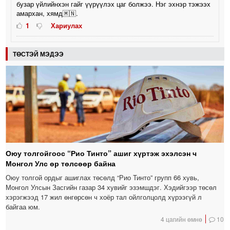
бузар үйлийнхэн гайг үүрүүлэх цаг болжээ. Нэг эхнэр тэжээх
амархан, хямд🇲🇳.
1
Хариулах
ТӨСТЭЙ МЭДЭЭ
Оюу толгойгоос “Рио Тинто” ашиг хүртэж эхэлсэн ч
Монгол Улс өр төлсөөр байна
Оюу толгой ордыг ашиглах төсөлд “Рио Тинто” групп 66 хувь,
Монгол Улсын Засгийн газар 34 хувийг эзэмшдэг. Хэдийгээр төсөл
хэрэгжээд 17 жил өнгөрсөн ч хоёр тал ойлголцолд хүрээгүй л
байгаа юм.
4 цагийн өмнө
10