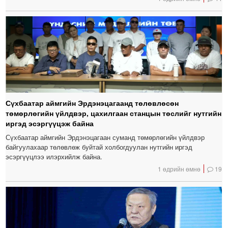
Сүхбаатар аймгийн Эрдэнэцагаанд төлөвлөсөн
төмөрлөгийн үйлдвэр, цахилгаан станцын төслийг нутгийн
иргэд эсэргүүцэж байна
Сүхбаатар аймгийн Эрдэнэцагаан суманд төмөрлөгийн үйлдвэр
байгуулахаар төлөвлөж буйтай холбогдуулан нутгийн иргэд
эсэргүүцлээ илэрхийлж байна.
1 өдрийн өмнө
19