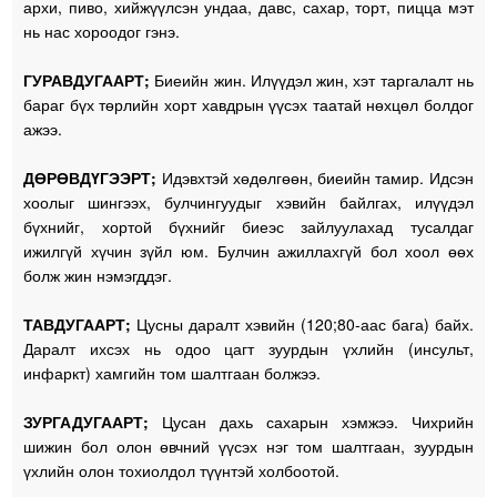
архи, пиво, хийжүүлсэн ундаа, давс, сахар, торт, пицца мэт
нь нас хороодог гэнэ.
ГУРАВДУГААРТ;
Биеийн жин. Илүүдэл жин, хэт таргалалт нь
бараг бүх төрлийн хорт хавдрын үүсэх таатай нөхцөл болдог
ажээ.
ДӨРӨВДҮГЭЭРТ;
Идэвхтэй хөдөлгөөн, биеийн тамир. Идсэн
хоолыг шингээх, булчингуудыг хэвийн байлгах, илүүдэл
бүхнийг, хортой бүхнийг биеэс зайлуулахад тусалдаг
ижилгүй хүчин зүйл юм. Булчин ажиллахгүй бол хоол өөх
болж жин нэмэгддэг.
ТАВДУГААРТ;
Цусны даралт хэвийн (120;80-аас бага) байх.
Даралт ихсэх нь одоо цагт зуурдын үхлийн (инсульт,
инфаркт) хамгийн том шалтгаан болжээ.
ЗУРГАДУГААРТ;
Цусан дахь сахарын хэмжээ. Чихрийн
шижин бол олон өвчний үүсэх нэг том шалтгаан, зуурдын
үхлийн олон тохиолдол түүнтэй холбоотой.