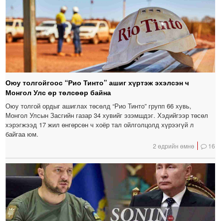
Оюу толгойгоос “Рио Тинто” ашиг хүртэж эхэлсэн ч
Монгол Улс өр төлсөөр байна
Оюу толгой ордыг ашиглах төсөлд “Рио Тинто” групп 66 хувь,
Монгол Улсын Засгийн газар 34 хувийг эзэмшдэг. Хэдийгээр төсөл
хэрэгжээд 17 жил өнгөрсөн ч хоёр тал ойлголцолд хүрээгүй л
байгаа юм.
2 өдрийн өмнө
16