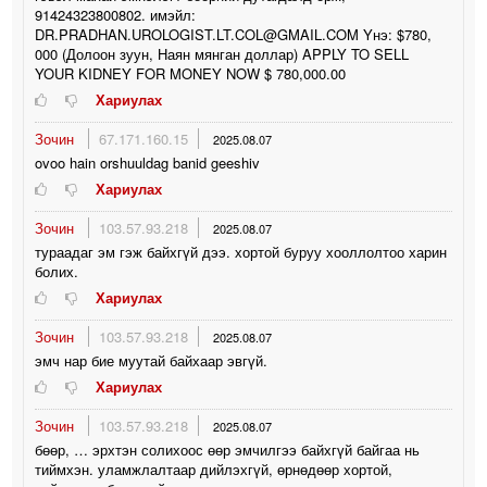
91424323800802. имэйл:
DR.PRADHAN.UROLOGIST.LT.COL@GMAIL.COM Yнэ: $780,
000 (Долоон зуун, Наян мянган доллар) APPLY TO SELL
YOUR KIDNEY FOR MONEY NOW $ 780,000.00
Хариулах
Зочин
67.171.160.15
2025.08.07
ovoo hain orshuuldag banid geeshiv
Хариулах
Зочин
103.57.93.218
2025.08.07
тураадаг эм гэж байхгүй дээ. хортой буруу хооллолтоо харин
болих.
Хариулах
Зочин
103.57.93.218
2025.08.07
эмч нар бие муутай байхаар эвгүй.
Хариулах
Зочин
103.57.93.218
2025.08.07
бөөр, … эрхтэн солихоос өөр эмчилгээ байхгүй байгаа нь
тиймхэн. уламжлалтаар дийлэхгүй, өрнөдөөр хортой,