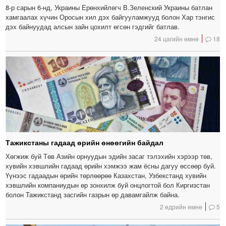
8-р сарын 6-нд, Украины Ерөнхийлөгч В.Зеленский Украины батлан ​​
хамгаалах хүчин Оросын хил дэх байгууламжууд болон Хар тэнгис
дэх байнуудад алсын зайн цохилт өгсөн гэдгийг батлав.
24 цагийн өмнө
18
Тажикстаны гадаад өрийн өнөөгийн байдал
Хөгжиж буй Төв Азийн орнуудын эдийн засаг тэлэхийн хэрээр төв,
хувийн хэвшлийн гадаад өрийн хэмжээ жам ёсны дагуу өссөөр буй.
Үүнээс гадаадын өрийн төрлөөрөө Казахстан, Узбекстанд хувийн
хэвшлийн компаниудын өр зонхилж буй онцлогтой бол Киргизстан
болон Тажикстанд засгийн газрын өр давамгайлж байна.
2 өдрийн өмнө
5