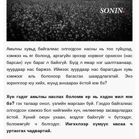
Амьтны хувьд байгалиас олгогдсон насны нь тоо гүйцээд,
хэмжээ нь яг болоод, аргагүйн эрхээр хорвоог орхисон (нас
барсан) хүн бараг л байхгүй. Бүгд л ямар нэг шалтгаанаар,
зуурдаар нас баржээ. Иймээс зуурдаар нас барагсдын хувь
хэмжээг аль болохоор багасгах шаардлагатай. Энэ
зорилгоор юу хийх, юунд анхаарах ёстой юм бэ?
Хүн гэдэг амьтны наслах боломж ер нь хэдэн жил юм
бэ?
гэх талаар онол, үзлийн маргаан буй. Гэхдээ байгалиас
олгогдсон хэмжээ бол нийгмийн хүч, нөлөөгөөр засварлагдах
ёстой. Хүний оюун ухаан, мэдлэг байхгүйг ч бүтээдэг,
боломжгүйг ч болгодог.
Ингэхлээр хүмүүс насаа ч
уртасгах чадвартай.