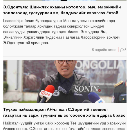
Э.Одонтуяа: Шинжлэх ухааны нотолгоо, эмч, эм зүйчийн
зөвлөгөөнд тулгуурлан эм, бэлдмэлийг хэрэглэх ёстой
Leaderships forum буландаа урьж Монгол улсын хөгжлийн гарц
боломжийн талаар ярилцаж тэдний сонирхолтой шийдэл
санаануудыг уншигчдадаа хүргэдэг билээ. Энэ удаад Эм,
Эмнэлгийн Хэрэгслийн Үндэсний Лавлагаа Лабораторийн эрхлэгч
Э.Одонтуяатай ярилцлаа.
5 өдрийн өмнө
5
Түүхээ наймаалцсан АН-ынхан С.Зоригийн хөшөөг
газартай нь зарж, түүнийг нь зогсоосон хотын дарга браво
Нийслэлчүүдийг унтаж байх хооронд Төв шуудангийн урд харанхуйн
бизнес өрнөж, С.Зориг агсны хөшөөг “хулгайн” сэдлээр зөөвөрлөжээ.