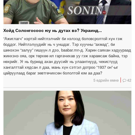
Хойд Солонгосоос юу нь дутах вэ? Украинд...
“Ажиглагч” нэртэй нийтлэлчийг би нэлээд боловсролтой хүн гэж
боддог. Нийтлэлүүдийг нь ч уншдаг. Тэр хуучны “ахмад”, би
шинэхэн “залуу” гишүүн л дээ, baabar.mn-д. Харин саяхан хадуураад
жинхэнэ ояа, орк төрхөө ил гаргачихав уу гэж харамсаж байна, тэр
нөхрийг. Уг нь буриад ахан дүүсийг нь улаантнууд, чекистүүд
хангалттай хядсан л даа, мань хүн сэтгэл дотроо “1937 он”-ыг
цайруулаад бараг зөвтгөчихсөн бололтой юм аа даа?
5 өдрийн өмнө
42