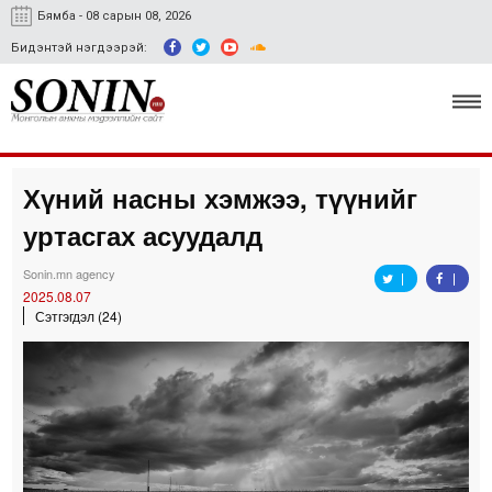
Бямба - 08 сарын 08, 2026
Бидэнтэй нэгдээрэй:
Хүний насны хэмжээ, түүнийг
Улс төр, эдийн засаг
уртасгах асуудалд
Гэмт хэрэг
Sonin.mn agency
Нийгэм, соёл
2025.08.07
Сэтгэгдэл (24)
Спорт
Easy news