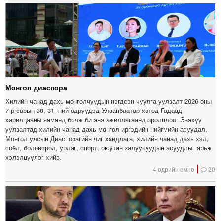
Монгол диаспора
Хилийн чанад дахь монголчуудын нэгдсэн чуулга уулзалт 2026 оны
7-р сарын 30, 31- ний өдрүүдэд Улаанбаатар хотод Гадаад
харилцааны яаманд болж би энэ ажиллагаанд оролцлоо. Энэхүү
уулзалтад хилийн чанад дахь монгол иргэдийн нийгмийн асуудал,
Монгол улсын Диаспорагийн чиг хандлага, хилийн чанад дахь хэл,
соёл, боловсрол, урлаг, спорт, оюутан залуучуудын асуудлыг ярьж
хэлэлцүүлэг хийв.
4 өдрийн өмнө
20