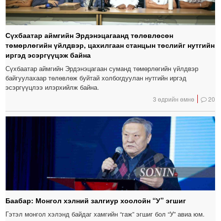
Сүхбаатар аймгийн Эрдэнэцагаанд төлөвлөсөн
төмөрлөгийн үйлдвэр, цахилгаан станцын төслийг нутгийн
иргэд эсэргүүцэж байна
Сүхбаатар аймгийн Эрдэнэцагаан суманд төмөрлөгийн үйлдвэр
байгуулахаар төлөвлөж буйтай холбогдуулан нутгийн иргэд
эсэргүүцлээ илэрхийлж байна.
3 өдрийн өмнө
20
Баабар: Монгол хэлний залгиур хоолойн “У” эгшиг
Гэтэл монгол хэлэнд байдаг хамгийн “гаж” эгшиг бол “У” авиа юм.