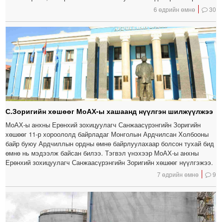
6 өдрийн өмнө
30
С.Зоригийн хөшөөг МоАХ-ы хашаанд нүүлгэн шилжүүлжээ
МоАХ-ы анхны Ерөнхий зохицуулагч Санжаасүрэнгийн Зоригийн
хөшөөг 11-р хороололд байрладаг Монголын Ардчилсан Холбооны
байр буюу Ардчиллын ордны өмнө байрлуулахаар болсон тухай бид
өмнө нь мэдээлж байсан билээ. Тэгвэл үнэхээр МоАХ-ы анхны
Ерөнхий зохицуулагч Санжаасүрэнгийн Зоригийн хөшөөг нүүлгэжээ.
7 өдрийн өмнө
9