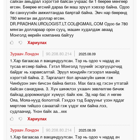
сайхан амьдрал хэрэгтэй байсан учраас би 1 бөөрөө мөнгөөр
өгсөн. Бөөрөө өгсний дараа би маш эрүүл хэвээр байна. Одоо
би санхүүгийн амжилтандаа баяртай байна. Эмч нар бөөрөнд
780 мянган ам.доллар өгсөн.
DR.PRADHAN.UROLOGIST.LT.COL@GMAIL.COM Одоо би 780
мянган доллараар орон сууц, машин худалдаж аваад
Монголд өөрийн компаниа байгуу
Хариулах
Зураач Лондон
90.208.80.214
2025.08.09
1.Хар багаасаа л вакциндуулсан. Тэр нь одоо ч надад ач
тусаа өгсөөр байна. Гэтэл Монголд түүнийг эсэргүүцэгчид
байдаг нь харамсалтай. Эрүүл мэндийн гэгээрэл манайд
хэрэгтэй байна. 2. Таргалалт бол арчаагүйн шинж гэж
Чинбүрэн эмч бичсэн байна билээ. Мах бага ид гэсэн утгатай
байсан санагдана. 3. Хүн шинжлэх ухаанч зөвлөлгөө бичиж
байхад доромжилдог хүмүүс байх юм. Эд нар бас л нөгөө
Ояа, Мояа-нууд бололтой. Гэхдээ тэд Барууныг үзэн яддаг
мөртлөө тийшээ санаатай гэж үздэг юм байна лээ,
судлаачид. Үнэн байх аа...ккк
Хариулах
Зураач Лондон
90.208.80.214
2025.08.09
1.Хар багаасаа л вакциндуулсан. Тэр нь одоо ч надад ач