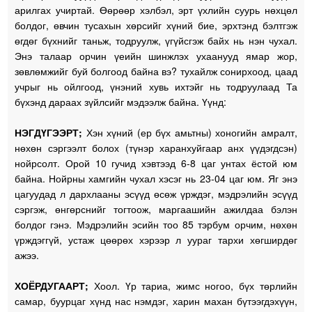
арилгах учиртай. Өөрөөр хэлбэл, эрт үхлийн суурь нөхцөл
болдог, өвчин тусахын хөрсийг хүний бие, эрхтэнд бэлтгэж
өгдөг бүхнийг таньж, тодруулж, үгүйсгэж байх нь нэн чухал.
Энэ талаар орчин үеийн шинжлэх ухаанууд ямар жор,
зөвлөмжийг буй болгоод байна вэ? тухайлж сонирхоод, цаад
учрыг нь ойлгоод, үнэний хувь ихтэйг нь тодруулаад Та
бүхэнд дараах зүйлсийг мэдээлж байна. Үүнд:
НЭГДҮГЭЭРТ;
Хэн хүний (ер бүх амьтны) хоногийн амралт,
нөхөн сэргээлт болох (түнэр харанхуйгаар анх үүдэгдсэн)
нойрсолт. Орой 10 гучид хэвтээд 6-8 цаг унтах ёстой юм
байна. Нойрны хамгийн чухал хэсэг нь 23-04 цаг юм. Яг энэ
цагуудад л дархлааны эсүүд өсөж үрждэг, мэдрэлийн эсүүд
сэргэж, өнгөрснийг тогтоож, маргаашийн ажилдаа бэлэн
болдог гэнэ. Мэдрэлийн эсийн тоо 85 тэрбум орчим, нөхөн
үрждэггүй, устаж цөөрөх хэрээр л уураг тархи хөгширдөг
ажээ.
ХОЁРДУГААРТ;
Хоол. Үр тариа, жимс ногоо, бүх төрлийн
самар, буурцаг хүнд нас нэмдэг, харин махан бүтээгдэхүүн,