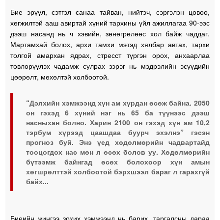
Бие эрүүл, сэтгэл санаа тайван, нийтэч, сэргэлэн цовоо,
хөгжилтэй ааш авиртай хүний тархины үйл ажиллагаа 90-ээс
дээш насанд нь ч хэвийн, зөнөгрөлөөс хол байж чаддаг.
Мартамхай болох, архи тамхи мэтэд хялбар автах, тархи
толгой амархан ядрах, стресст түргэн орох, анхаарлаа
төвлөрүүлэх чадамж сулрах зэрэг нь мэдрэлийн эсүүдийн
цөөрөлт, мөхөлтэй холбоотой.
“Дэлхийн хэмжээнд хүн ам хүрдан өсөж байна. 2050
он гэхэд 6 хүний нэг нь 65 ба түүнээс дээш
насныхан болно. Харин 2100 он гэхэд хүн ам 10,2
тэрбум хүрээд цаашдаа буурч эхэлнэ” гэсэн
прогноз буй. Энэ үед хөдөлмөрийн чадвартайд
тооцогдох нас мөн л өсөх болов уу. Хөдөлмөрийн
бүтээмж байнгад өсөх болохоор хүн амын
хөгшрөлттэй холбоотой бэрхшээл бараг л гарахгүй
байх...
Биеийн жингээ зохих хэмжээнд нь барих, таргалсны дараа