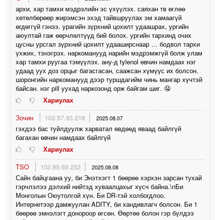
архи, хар тамхи мэдрэлийн эс үхүүлэх. саяхан тв өглөө
хөтөлбөрөөр жирэмсэн эхэд тайвшруулах эм хамаагүй
өгдөггүй гэнээ. урагийн зүрхний цохилт удаашрах, ургийн
аюултай гаж өөрчлөлтүүд бий болох. ургийн тархинд очих
цусны урсгал зүрхний цохилт удааширснаар … бодвол тархи
үхжих, тэнэгрэх. наркоманууд нарийн мэдрэмжгүй болж улам
хар тамхи руугаа тэмүүлэх. ану-д tylenol өвчин намдаах нэг
удаад уух доз орцыг багасгасан, саажсан хүмүүс их болсон.
шоронгийн наркоманууд дээр туршдагийм чинь мангар хүчтэй
байсан. нэг pill уухад наркозонд орж байгам шиг. 🤤
Хариулах
Зочин
103.57.93.218
2025.08.07
гэхдээ бас туйлдуулж харватал өвдөөд яваад байлгүй
багахан өвчин намдаах байлгүй
Хариулах
TSO
102.89.69.252
2025.08.08
Сайн байцгаана уу, би Энэтхэгт 1 бөөрөө хэрхэн зарсан тухай
гэрчлэлээ дэлхий нийтэд хуваалцахыг хүсч байна.\nБи
Монголын Оюутолгой хүн. Би DR-тэй холбогдлоо.
Интернетээр дамжуулан ADITY, би хандивлагч болсон. Би 1
бөөрөө эмнэлэгт донороор өгсөн. Өөртөө болон гэр бүлдээ