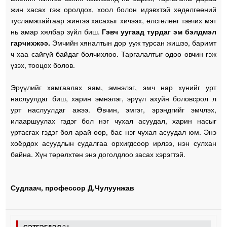
жин хасах гэж оролдох, хоол болон идэвхтэй хөдөлгөөний
тусламжтайгаар жингээ хасахыг хичээх, өлсгөлөнг тэвчих мэт
нь амар хялбар зүйл биш.
Гэвч уугаад турдаг эм бэлдмэл
гарчихжээ.
Эмчийн хяналтын дор ууж турсан жишээ, баримт
ч хаа сайгүй байдаг болчихлоо. Таргалалтыг одоо өвчин гэж
үзэх, тооцох болов.
Эрүүлийг хамгаалах яам, эмнэлэг, эмч нар хүнийг урт
наслуулдаг биш, харин эмнэлэг, эрүүл ахуйн боловсрол л
урт наслуулдаг ажээ. Өвчин, эмгэг, эрэндгийг эмчлэх,
илааршуулах гэдэг бол нэг чухал асуудал, харин насыг
уртасгах гэдэг бол арай өөр, бас нэг чухал асуудал юм. Энэ
хоёрдох асуудлын судалгаа орхигдсоор ирлээ, нэн сулхан
байна. Хүн төрөлхтөн энэ доголдлоо засах хэрэгтэй.
Судлаач, профессор Д.Чулуунжав
24