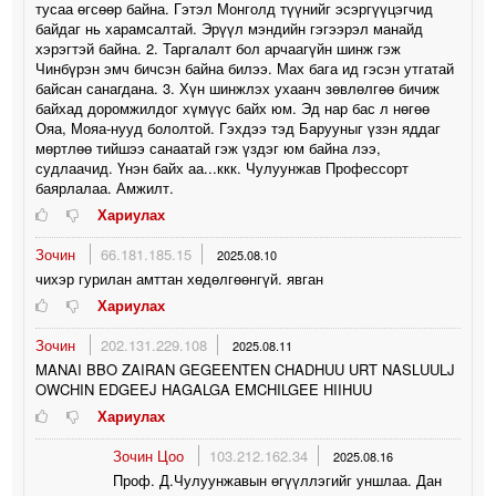
тусаа өгсөөр байна. Гэтэл Монголд түүнийг эсэргүүцэгчид
байдаг нь харамсалтай. Эрүүл мэндийн гэгээрэл манайд
хэрэгтэй байна. 2. Таргалалт бол арчаагүйн шинж гэж
Чинбүрэн эмч бичсэн байна билээ. Мах бага ид гэсэн утгатай
байсан санагдана. 3. Хүн шинжлэх ухаанч зөвлөлгөө бичиж
байхад доромжилдог хүмүүс байх юм. Эд нар бас л нөгөө
Ояа, Мояа-нууд бололтой. Гэхдээ тэд Барууныг үзэн яддаг
мөртлөө тийшээ санаатай гэж үздэг юм байна лээ,
судлаачид. Үнэн байх аа...ккк. Чулуунжав Профессорт
баярлалаа. Амжилт.
Хариулах
Зочин
66.181.185.15
2025.08.10
чихэр гурилан амттан хөдөлгөөнгүй. явган
Хариулах
Зочин
202.131.229.108
2025.08.11
MANAI BBO ZAIRAN GEGEENTEN CHADHUU URT NASLUULJ
OWCHIN EDGEEJ HAGALGA EMCHILGEE HIIHUU
Хариулах
Зочин Цоо
103.212.162.34
2025.08.16
Проф. Д.Чулуунжавын өгүүллэгийг уншлаа. Дан