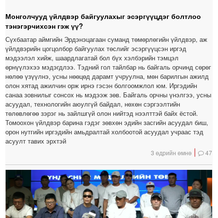
Монголчууд үйлдвэр байгуулахыг эсэргүүцдэг болтлоо
тэнэгэрчихсэн гэж үү?
Сүхбаатар аймгийн Эрдэнэцагаан суманд төмөрлөгийн үйлдвэр, аж
үйлдвэрийн цогцолбор байгуулах төслийг эсэргүүцсэн иргэд
мэдээлэл хийж, шаардлагатай бол бүх хэлбэрийн тэмцэл
өрнүүлэхээ мэдэгдлээ. Тэдний гол тайлбар нь байгаль орчинд сөрөг
нөлөө үзүүлнэ, усны нөөцөд дарамт учруулна, мөн барилгын ажилд
олон хятад ажилчин орж ирнэ гэсэн болгоомжлол юм. Иргэдийн
санаа зовнилыг сонсох нь мэдээж зөв. Байгаль орчны үнэлгээ, усны
асуудал, технологийн аюулгүй байдал, нөхөн сэргээлтийн
төлөвлөгөө зэрэг нь зайлшгүй олон нийтэд нээлттэй байх ёстой.
Томоохон үйлдвэр барина гэдэг зөвхөн эдийн засгийн асуудал биш,
орон нутгийн иргэдийн амьдралтай холбоотой асуудал учраас тэд
асуулт тавих эрхтэй
3 өдрийн өмнө
47