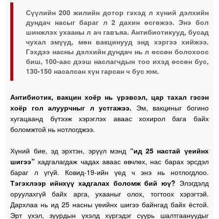
Сүүлийн 200 жилийн дотор гэхэд л хүний дэлхийн
дундач насыг бараг л 2 дахин өсгөжээ. Энэ бол
шинжлэх ухааны л ач гавъяа. Антибиотикууд, бусад
чухал эмүүд, мөн вакцинууд энд хэргээ хийжээ.
Гэхдээ насны дэлхийн дундач нь л өссөн болохоос
биш, 100-аас дээш наслагчдын тоо ихэд өссөн бус,
130-150 насалсан хүн гарсан ч бус юм.
Антибиотик, вакцин хоёр нь үрэвсэл, цар тахал гэсэн
хоёр гол алуурчныг л устгажээ.
Эм, вакциныг богино
хугацаанд бүтээж хэрэглэх аваас хохирол бага байх
боломжтой нь нотлогджээ.
Хүний бие, эд эрхтэн, эрүүл мэнд
“ид 25 настай үеийнх
шигээ”
хадгалагдаж чадах аваас өвчлөх, нас барах эрсдэл
бараг л үгүй. Ковид-19-ийн үед ч энэ нь нотлогдлоо.
Тэгэхлээр ийнхүү хадгалах боломж бий юү?
Элэгдэлд
оруулахгүй байх арга, ухааныг олох, тогтоох хэрэгтэй.
Дархлаа нь ид 25 насны үеийнх шигээ байнгад байх ёстой.
Эрт үхэл, зуурдын үхэлд хүргэдэг суурь шалтгаануудыг