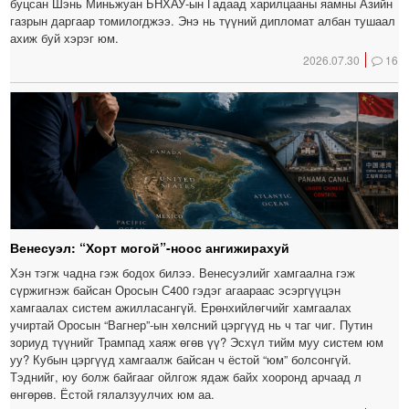
буцсан Шэнь Миньжуан БНХАУ-ын Гадаад харилцааны яамны Азийн
газрын даргаар томилогджээ. Энэ нь түүний дипломат албан тушаал
ахиж буй хэрэг юм.
2026.07.30
16
Венесуэл: “Хорт могой”-ноос ангижирахуй
Хэн тэгж чадна гэж бодох билээ. Венесуэлийг хамгаална гэж
сүржигнэж байсан Оросын С400 гэдэг агаараас эсэргүүцэн
хамгаалах систем ажилласангүй. Ерөнхийлөгчийг хамгаалах
учиртай Оросын “Вагнер”-ын хөлсний цэргүүд нь ч таг чиг. Путин
зориуд түүнийг Трампад хаяж өгөв үү? Эсхүл тийм муу систем юм
уу? Кубын цэргүүд хамгаалж байсан ч ёстой “юм” болсонгүй.
Тэднийг, юу болж байгааг ойлгож ядаж байх хооронд арчаад л
өнгөрөв. Ёстой гялалзуулчих юм аа.