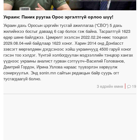
Украин: Паник руугаа Орос эргэлтгүй орлоо шүү!
Украин дахь Оросын цэргийн тусгай ажиллагаа (“СВО”) 5 дахь
жилийнхээ босгыг даваад 6 сар болох гэж байна. Тасралтгүй 1623
өдөр шөнө байлджээ. Цөмрөлт эхэлсэн 2022.02.24-нөөс тооцвол
2029.08.04-ний байдлаар 1623 хоног. Харин 2014 онд Донбасст
зэвсэгт мөргөлдөөн дэгдсэнээс хойш украинчууд 4500 гаруй хоног
гэсэн тоо хэлдэг. Үүнтэй холбогдуулан мэдээллийн тэнцвэр хангах
үүднээс украины аналист гурван сэтгүүлч–Василий Голованов,
Дмитрий Гордон, Ирина Узлова нараас түүвэрлэн хөрвүүлж
сонирхуулъя. Энд sonin.mn сайтын редакцын байр суурь огт
тусгагдаагүй болно.
3 өдрийн өмнө
19