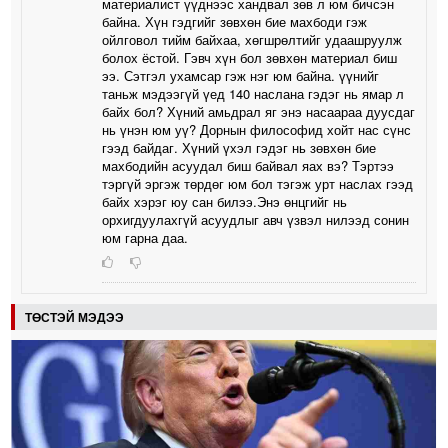
материалист үүднээс хандвал зөв л юм бичсэн
байна. Хүн гэдгийг зөвхөн бие махбоди гэж
ойлговол тийм байхаа, хөгшрөлтийг удаашруулж
болох ёстой. Гэвч хүн бол зөвхөн материал биш
ээ. Сэтгэл ухамсар гэж нэг юм байна. үүнийг
таньж мэдээгүй үед 140 наслана гэдэг нь ямар л
байх бол? Хүний амьдрал яг энэ насаараа дуусдаг
нь үнэн юм уү? Дорнын философид хойт нас сүнс
гээд байдаг. Хүний үхэл гэдэг нь зөвхөн бие
махбодийн асуудал биш байвал яах вэ? Тэртээ
тэргүй эргэж төрдөг юм бол тэгэж урт наслах гээд
байх хэрэг юу сан билээ.Энэ өнцгийг нь
орхигдуулахгүй асуудлыг авч үзвэл нилээд сонин
юм гарна даа.
ТӨСТЭЙ МЭДЭЭ