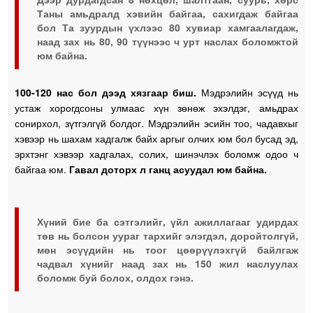
Таны амьдралд хэвийн байгаа, сахигдаж байгаа
бол Та зуурдын үхлээс 80 хувиар хамгаалагдаж,
наад зах нь 80, 90 түүнээс ч урт наслах боломжтой
юм байна.
100-120 нас бол дээд хязгаар биш.
Мэдрэлийн эсүүд нь
устаж хорогдсоны улмаас хүн зөнөж эхэлдэг, амьдрах
сонирхол, зүтгэлгүй болдог. Мэдрэлийн эсийн тоо, чадавхыг
хэвээр нь шахам хадгалж байх аргыг олчих юм бол бусад эд,
эрхтэнг хэвээр хадгалах, солих, шинэчлэх боломж одоо ч
байгаа юм.
Гавал доторх л ганц асуудал юм байна.
Хүний бие ба сэтгэлийг, үйл ажиллагааг удирдах
төв нь болсон уураг тархийг элэгдэл, доройтолгүй,
мөн эсүүдийн нь тоог цөөрүүлэхгүй байлгаж
чадвал хүнийг наад зах нь 150 жил наслуулах
боломж буй болох, олдох гэнэ.