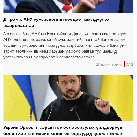
Д.Трамп: АНУ сум, зэвсгийн нөөцөө нэмэгдүүлэх
шаардлагатай
8-р сарын 6-нд АНУ-ын Ерөнхийлөгч Дональд Трамп мэдэгдэхдээ,
АНУ одоогоор их хэмжээний сум, зэвсгийн нөөцтэй бөгөөд зарим
төрлийн сум, зэвсгийн нийлүүлэлтэд бараг хязгаарлалт байхгүй ч
зарим төрлийнх нь нөөц харьцангуй хомс байгаа тул цаашид
үргэлжлүүлэн нэмэгдүүлэх шаардлагатай гэжээ.
23 цагийн өмнө
2
Украин Оросын газрын тос боловсруулах үйлдвэрүүд
болон Хар тэнгисийн хөлөг онгоцнуудад цохилт өгчээ