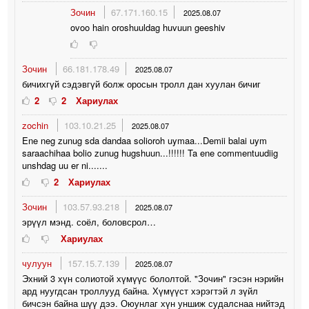
Зочин
67.171.160.15
2025.08.07
ovoo hain oroshuuldag huvuun geeshiv
Зочин
66.181.178.49
2025.08.07
бичихгүй сэдэвгүй болж оросын тролл дан хуулан бичиг
2
2
Хариулах
zochin
103.10.21.25
2025.08.07
Ene neg zunug sda dandaa solioroh uymaa...Demii balai uym
saraachihaa bolio zunug hugshuun...!!!!!! Ta ene commentuudiig
unshdag uu er ni.......
2
Хариулах
Зочин
103.57.93.218
2025.08.07
эрүүл мэнд. соёл, боловсрол…
Хариулах
чулуун
157.15.7.139
2025.08.07
Эхний 3 хүн солиотой хүмүүс бололтой. "Зочин" гэсэн нэрийн
ард нуугдсан троллууд байна. Хүмүүст хэрэгтэй л зүйл
бичсэн байна шүү дээ. Оюунлаг хүн уншиж судалснаа нийтэд