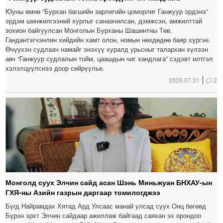
Юуны өмнө “Бурхан багшийн зарлигийн цоморлиг Ганжуур эрдэнэ”
эрдэм шинжилгээний хурлыг санаачилсан, дэмжсэн, амжилттай
зохион байгуулсан Монголын Бурханы Шашинтны Төв,
Гандантэгчэнлин хийдийн хамт олон, номын нөхдөдөө баяр хүргэе.
Өчүүхэн судлаач намайг энэхүү хуралд урьсныг талархан хүлээн
авч “Ганжуур судлалын тойм, цаашдын чиг хандлага” сэдэвт илтгэл
хэлэлцүүлснээ доор сийрүүлье.
2026.07.31
2
Монголд суух Элчин сайд асан Шэнь Миньжуан БНХАУ-ын
ГХЯ-ны Азийн газрын даргаар томилогджээ
Бүгд Найрамдах Хятад Ард Улсаас манай улсад суух Онц бөгөөд
Бүрэн эрхт Элчин сайдаар ажиллаж байгаад саяхан эх орондоо