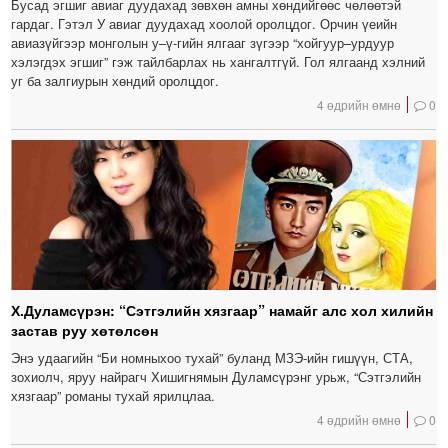
Бусад эгшиг авиаг дуудахад зөвхөн амны хөндийгөөс чөлөөтэй
гардаг. Гэтэл У авиаг дуудахад хоолой оролцдог. Орчин үеийн
авиазүйгээр монголын у–ү-гийн ялгааг зүгээр “хойгуур–урдуур
хэлэгдэх эгшиг” гэж тайлбарлах нь хангалтгүй. Гол ялгаанд хэлний
уг ба залгиурын хөндий оролцдог.
4 өдрийн өмнө
0
Х.Дуламсүрэн: “Сэтгэлийн хязгаар” намайг алс хол хилийн
застав руу хөтөлсөн
Энэ удаагийн “Би номныхоо тухай” буланд МЗЭ-ийн гишүүн, СТА,
зохиолч, яруу найрагч Хишигнямын Дуламсүрэнг урьж, “Сэтгэлийн
хязгаар” романы тухай ярилцлаа.
4 өдрийн өмнө
0