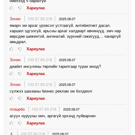
нийлээд ч барахгүй
Хариулах
Зочин
103.57.93.218
2025.08.07
ямарч эм архаг үрэвсэл устгаагүй. антибиотикт дасал.
харшил эдгээгүй, арьсны архаг халдварт өвчинүүд. эмч нар
өөрсдөө шижинтэй, ангинатай. зүрхний гажигууд… чанаргүй
амьдрал.
Хариулах
Зочин
103.57.93.218
2025.08.07
диабет инсулины төрлийн тарилгаар турах моод?
Хариулах
Зочин
103.57.93.218
2025.08.07
сүлжээ шахааны бизнес реклам эм бэлдмэл
Хариулах
плацебо
103.57.93.218
2025.08.07
асуух нурууны эмч, аргагүй эрхэнд луйварчин
Хариулах
💉
103.57.93.218
2025.08.07