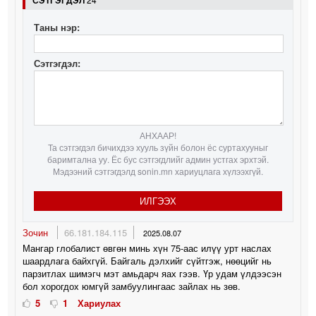
СЭТГЭГДЭЛ
Таны нэр:
Сэтгэгдэл:
АНХААР!
Та сэтгэгдэл бичихдээ хууль зүйн болон ёс суртахууныг
баримтална уу. Ёс бус сэтгэгдлийг админ устгах эрхтэй.
Мэдээний сэтгэгдэлд sonin.mn хариуцлага хүлээхгүй.
ИЛГЭЭХ
Зочин
66.181.184.115
2025.08.07
Мангар глобалист өвгөн минь хүн 75-аас илүү урт наслах
шаардлага байхгүй. Байгаль дэлхийг сүйтгэж, нөөцийг нь
парзитлах шимэгч мэт амьдарч яах гээв. Үр удам үлдээсэн
бол хорогдох юмгүй замбуулингаас зайлах нь зөв.
5
1
Хариулах