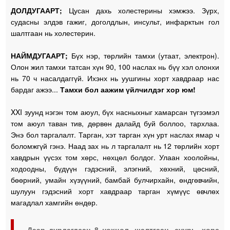
ДОЛДУГААРТ;
Цусан дахь холестерины хэмжээ. Зүрх,
судасны элдэв гажиг, доголдлын, инсульт, инфарктын гол
шалтгаан нь холестерин.
НАЙМДУГААРТ;
Бүх нэр, төрлийн тамхи (утаат, электрон).
Олон жил тамхи татсан хүн 90, 100 наслах нь бүү хэл олонхи
нь 70 ч насалдаггүй. Ихэнх нь уушгины хорт хавдраар нас
бардаг ажээ...
Тамхи бол аажим үйлчилдэг хор юм!
XXI зуунд нэгэн том аюул, бүх насныхныг хамарсан түгээмэл
том аюул таван тив, дөрвөн далайд буй боллоо, тархлаа.
Энэ бол таргалалт. Тарган, хэт тарган хүн урт наслах ямар ч
боломжгүй гэнэ. Наад зах нь л таргалалт нь 12 төрлийн хорт
хавдрын үүсэх том хөрс, нөхцөл болдог. Улаан хоолойны,
ходоодны, бүдүүн гэдэсний, элэгний, хөхний, цөсний,
бөөрний, умайн хүзүүний, бамбай булчирхайн, өндгөвчийн,
шулуун гэдэсний хорт хавдраар тарган хүмүүс өвчлөх
магадлал хамгийн өндөр.
Дээр дурдагдсан 8 нөхцөл, шалтгаан, суурь, хөрс