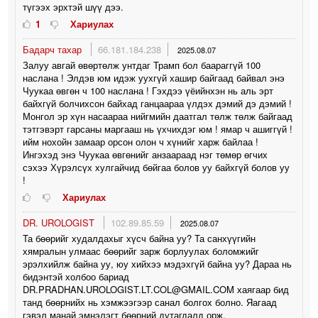
түгээх эрхтэй шүү дээ.
1
Хариулах
Бадарч тахар
66.181.184.238
2025.08.07
Залуу авгай өвөртөлж унтдаг Трамп бол баараггүй 100
наслана ! Элдэв юм идэж уухгүй хашир байгаад байвал энэ
Чуукаа өвгөн ч 100 наслана ! Гэхдээ үёийнхэн нь аль эрт
байхгүй болчихсон байхад ганцаараа үлдэх дэмий дэ дэмий !
Монгол эр хүн насаараа нийгмийн даатгал төлж төлж байгаад
тэтгэвэрт гарсаны маргааш нь үхчихдэг юм ! ямар ч ашиггүй !
ийм нохойн замаар орсон олон ч хүнийг харж байлаа !
Ингэхэд энэ Чуукаа өвгөнийг анзаараад нэг төмөр өгчих
сэхээ Хүрэлсүх хулгайчид бөйгаа болов уу байхгүй болов уу
!
Хариулах
DR. UROLOGIST
102.89.85.59
2025.08.07
Та бөөрийг худалдахыг хүсч байна уу? Та санхүүгийн
хямралын улмаас бөөрийг зарж борлуулах боломжийг
эрэлхийлж байна уу, юу хийхээ мэдэхгүй байна уу? Дараа нь
бидэнтэй холбоо бариад
DR.PRADHAN.UROLOGIST.LT.COL@GMAIL.COM хаягаар бид
танд бөөрнийх нь хэмжээгээр санал болгох болно. Яагаад
гэвэл манай эмнэлэгт бөөрний дутагдалд орж,