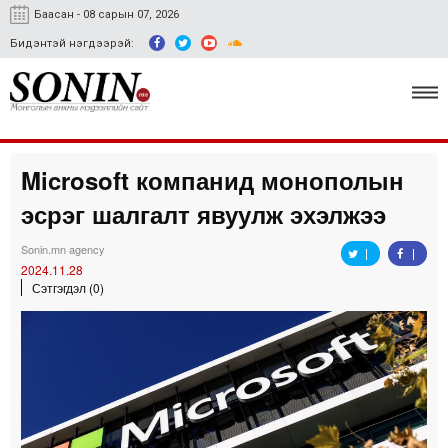
Баасан - 08 сарын 07, 2026
Бидэнтэй нэгдээрэй:
Microsoft компанид монополын
Улс төр, эдийн засаг
эсрэг шалгалт явуулж эхэлжээ
Гэмт хэрэг
Sonin.mn agency
Нийгэм, соёл
2024.11.28
Сэтгэгдэл (0)
Спорт
Easy news