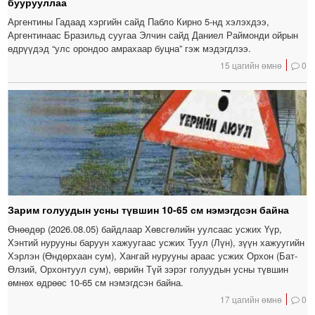
буурууллаа
Аргентины Гадаад хэргийн сайд Пабло Кирно 5-нд хэлэхдээ,
Аргентинаас Бразильд суугаа Элчин сайд Даниел Раймонди ойрын
өдрүүдэд “улс орондоо амрахаар буцна” гэж мэдэгдлээ.
15 цагийн өмнө
0
Зарим голуудын усны түвшин 10-65 см нэмэгдсэн байна
Өнөөдөр (2026.08.05) байдлаар Хөвсгөлийн уулсаас усжих Үүр,
Хэнтий нурууны баруун хажуугаас усжих Туул (Лүн), зүүн хажуугийн
Хэрлэн (Өндөрхаан сум), Хангай нурууны араас усжих Орхон (Бат-
Өлзий, Орхонтуул сум), өврийн Түй зэрэг голуудын усны түвшин
өмнөх өдрөөс 10-65 см нэмэгдсэн байна.
17 цагийн өмнө
0