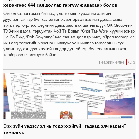
хөрөнгөөс 644 сая доллар гаргуулж авахаар болов
Өмнөд Солонгосын бизнес, улс төрийн хүрээний хамгийн
дуулиантай гэр бүл салалтын хэрэг арван жилийн дараа шинэ
эргэлтэд хүрлээ. Сөүлийн Давж заалдах шатны шүүх SK Group-ийн
ТУЗ-ийн дарга, тэрбумтан Чой Тэ Воныг /Choi Tae Won/ хуучин эхнэр
Но Со Ён-д /Roh So-young/ 644 сая ам.доллар буюу ойролцоогоор 2.3
их наяд төгрөгийн хөрөнгө шилжүүлэх шийдвэр гаргасан нь тус
улсын түүхэн дэх хамгийн өндөр дүнтэй гэр бүл салалтын нөхөн
төлбөрөөр нэрлэгдэж байна.
1 өдрийн өмнө
3
Эрх зүйн үндэслэл нь тодорхойгүй “гадаад элч нарын”
томилгоо