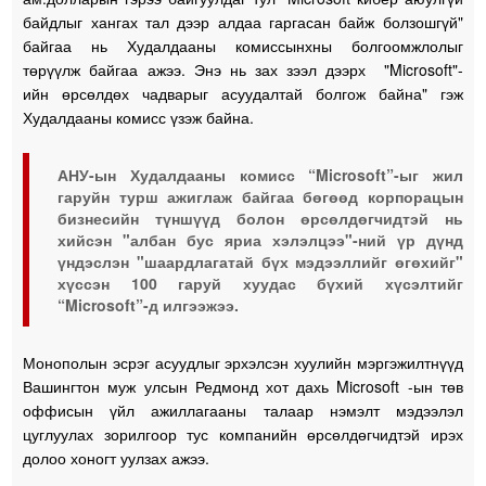
байдлыг хангах тал дээр алдаа гаргасан байж болзошгүй"
байгаа нь Худалдааны комиссынхны болгоомжлолыг
төрүүлж байгаа ажээ. Энэ нь зах зээл дээрх "Microsoft"-
ийн өрсөлдөх чадварыг асуудалтай болгож байна" гэж
Худалдааны комисс үзэж байна.
АНУ-ын Худалдааны комисс “Microsoft”-ыг жил
гаруйн турш ажиглаж байгаа бөгөөд корпорацын
бизнесийн түншүүд болон өрсөлдөгчидтэй нь
хийсэн "албан бус яриа хэлэлцээ"-ний үр дүнд
үндэслэн "шаардлагатай бүх мэдээллийг өгөхийг"
хүссэн 100 гаруй хуудас бүхий хүсэлтийг
“Microsoft”-д илгээжээ.
Монополын эсрэг асуудлыг эрхэлсэн хуулийн мэргэжилтнүүд
Вашингтон муж улсын Редмонд хот дахь Microsoft -ын төв
оффисын үйл ажиллагааны талаар нэмэлт мэдээлэл
цуглуулах зорилгоор тус компанийн өрсөлдөгчидтэй ирэх
долоо хоногт уулзах ажээ.