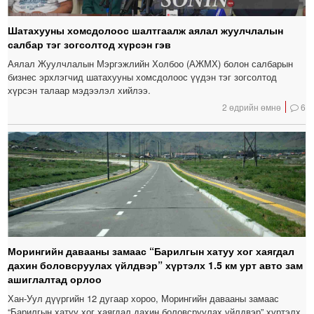
Шатахууны хомсдолоос шалтгаалж аялал жуулчлалын
салбар тэг зогсолтод хүрсэн гэв
Аялал Жуулчлалын Мэргэжлийн Холбоо (АЖМХ) болон салбарын
бизнес эрхлэгчид шатахууны хомсдолоос үүдэн тэг зогсолтод
хүрсэн талаар мэдээлэл хийлээ.
2 өдрийн өмнө
6
Морингийн давааны замаас “Барилгын хатуу хог хаягдал
дахин боловсруулах үйлдвэр” хүртэлх 1.5 км урт авто зам
ашиглалтад орлоо
Хан-Уул дүүргийн 12 дугаар хороо, Морингийн давааны замаас
“Барилгын хатуу хог хаягдал дахин боловсруулах үйлдвэр” хүртэлх