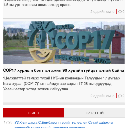
1.5 км урт авто зам ашиглалтад орлоо.
2 өдрийн өмнө
0
COP17 хурлын бэлтгэл ажил 90 хувийн гүйцэтгэлтэй байна
“Цөлжилттэй тэмцэх тухай НҮБ-ын конвенцын Талуудын 17 дугаар
Бага хурал (COP17)”-ыг наймдугаар сарын 17-28-ны өдрүүдэд
Улаанбаатар хотод зохион байгуулна.
2 өдрийн өмнө
2
ШИНЭ
ЭРЭЛТТЭЙ
17:28
УИХ-ын дарга С.Бямбацогт төрийг төлөөлөн Сутай хайрхны
тэнгэрийг тахих төрийн тахилгад оролцлоо