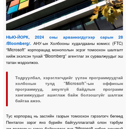
НЬЮ-ЙОРК, 2024 оны арваннэгдүгээр сарын 28
/Bloomberg/.
АНУ-ын Холбооны худалдааны комисс (FTC)
“Microsoft” корпорацад монополын эсрэг томоохон шалгалт
хийж эхэлсэн тухай “Bloomberg” агентлаг эх сурвалжуудыг эш
татан мэдээлжээ.
Тодруулбал, хэрэглэгчдийг үүлэн программуудтай
холбохын тулд “Microsoft”-ын оффисын
программууд, аюулгүй байдлын программ
хангамжуудыг ашиглаж байж болзошгүйг шалгаж
байгаа ажээ.
Тус корпорац нь засгийн газрын томоохон гэрээлэгч бөгөөд
Пентагон зэрэг янз бүрийн байгууллагатай олон тэрбум
ам.долларын гэрээ байгуулдаг тул "Microsoft кибер аюулгүй