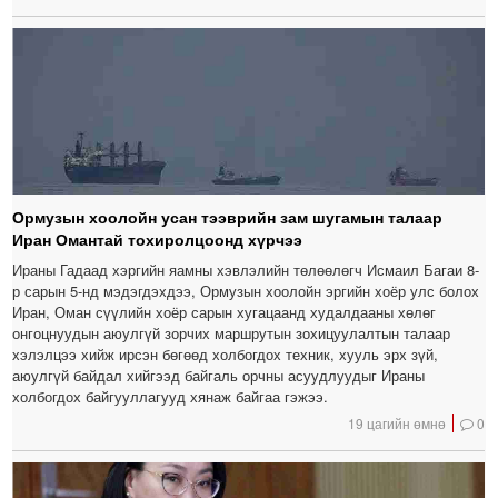
Ормузын хоолойн усан тээврийн зам шугамын талаар
Иран Омантай тохиролцоонд хүрчээ
Ираны Гадаад хэргийн яамны хэвлэлийн төлөөлөгч Исмаил Багаи 8-
р сарын 5-нд мэдэгдэхдээ, Ормузын хоолойн эргийн хоёр улс болох
Иран, Оман сүүлийн хоёр сарын хугацаанд худалдааны хөлөг
онгоцнуудын аюулгүй зорчих маршрутын зохицуулалтын талаар
хэлэлцээ хийж ирсэн бөгөөд холбогдох техник, хууль эрх зүй,
аюулгүй байдал хийгээд байгаль орчны асуудлуудыг Ираны
холбогдох байгууллагууд хянаж байгаа гэжээ.
19 цагийн өмнө
0