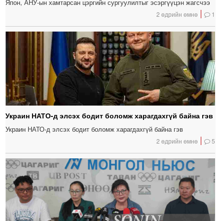
Япон, АНУ-ын хамтарсан цэргийн сургуулилтыг эсэргүүцэн жагсчээ
2 өдрийн өмнө
1
Украин НАТО-д элсэх бодит боломж харагдахгүй байна гэв
Украин НАТО-д элсэх бодит боломж харагдахгүй байна гэв
2 өдрийн өмнө
5