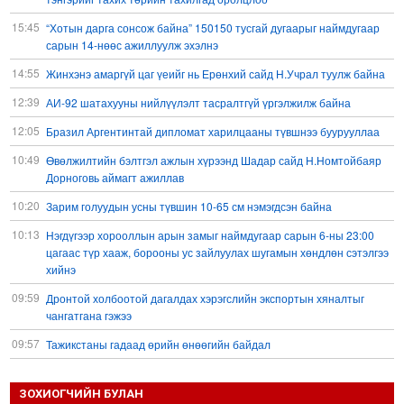
15:45
“Хотын дарга сонсож байна” 150150 тусгай дугаарыг наймдугаар
сарын 14-нөөс ажиллуулж эхэлнэ
14:55
Жинхэнэ амаргүй цаг үеийг нь Ерөнхий сайд Н.Учрал туулж байна
12:39
АИ-92 шатахууны нийлүүлэлт тасралтгүй үргэлжилж байна
12:05
Бразил Аргентинтай дипломат харилцааны түвшнээ буурууллаа
10:49
Өвөлжилтийн бэлтгэл ажлын хүрээнд Шадар сайд Н.Номтойбаяр
Дорноговь аймагт ажиллав
10:20
Зарим голуудын усны түвшин 10-65 см нэмэгдсэн байна
10:13
Нэгдүгээр хорооллын арын замыг наймдугаар сарын 6-ны 23:00
цагаас түр хааж, борооны ус зайлуулах шугамын хөндлөн сэтэлгээ
хийнэ
09:59
Дронтой холбоотой дагалдах хэрэгслийн экспортын хяналтыг
чангатгана гэжээ
09:57
Тажикстаны гадаад өрийн өнөөгийн байдал
09:50
БНХАУ АНУ-ын эсрэг авах арга хэмжээний жагсаалтаа гаргажээ
ЗОХИОГЧИЙН БУЛАН
09:22
Үндсэн хууль зөрчсөн Х.Булгантуяа, үндэсний эв нэгдэлд