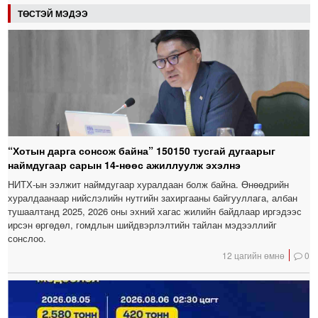
ТӨСТЭЙ МЭДЭЭ
“Хотын дарга сонсож байна” 150150 тусгай дугаарыг
наймдугаар сарын 14-нөөс ажиллуулж эхэлнэ
НИТХ-ын ээлжит наймдугаар хуралдаан болж байна. Өнөөдрийн
хуралдаанаар нийслэлийн нутгийн захиргааны байгууллага, албан
тушаалтанд 2025, 2026 оны эхний хагас жилийн байдлаар иргэдээс
ирсэн өргөдөл, гомдлын шийдвэрлэлтийн тайлан мэдээллийг
сонслоо.
12 цагийн өмнө
0