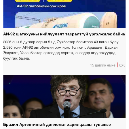
АИ-92 шатахууны нийлүүлэлт тасралтгүй үргэлжилж байна
2026 оны 8 дугаар сарын 5-нд Сүхбаатар боомтоор 43 вагон буюу
2,580 тонн АИ-92 автобензин орж ирж, Толгойт, Аршаант, Дархан,
Эрдэнэт, Улаанбаатар өртөөдөд хүргэж, өнөөдөр агуулахуудад
буулгаж байна.
15 цагийн өмнө
0
Бразил Аргентинтай дипломат харилцааны түвшнээ