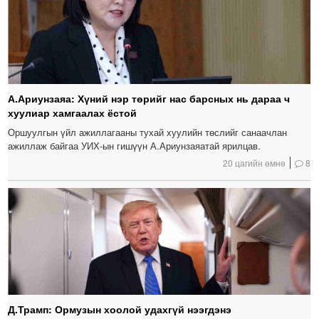
А.Ариунзаяа: Хүний нэр төрийг нас барсных нь дараа ч
хуулиар хамгаалах ёстой
Оршуулгын үйл ажиллагааны тухай хуулийн төслийг санаачлан
ажиллаж байгаа УИХ-ын гишүүн А.Ариунзаяатай ярилцав.
20 цагийн өмнө
8
Д.Трамп: Ормузын хоолой удахгүй нээгдэнэ