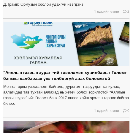
Д.Трамп: Ормузын хоолой удахгүй нээгдэнэ
1 өдрийн өмнө
2
“Аяллын газрын зураг”-ийн хэвлэмэл хувилбарыг Голомт
банкны салбараас үнэ төлбөргүй авах боломжтой
Монгол орны үзэсгэлэнт байгаль, дурсгалт газруудыг таниулах,
аялагчдад тав тухтай аялахад нь хөтөч болох зорилготой “Аяллын
газрын зураг”-ийг Голомт банк 2017 оноос хойш эрхлэн гаргаж байгаа
билээ.
1 өдрийн өмнө
0