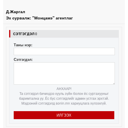
Д.Жаргал
Эх сурвалж: "Монцамэ" агентлаг
СЭТГЭГДЭЛ
0
Таны нэр:
Сэтгэгдэл:
АНХААР!
Та сэтгэгдэл бичихдээ хууль зүйн болон ёс суртахууныг
баримтална уу. Ёс бус сэтгэгдлийг админ устгах эрхтэй.
Мэдээний сэтгэгдэлд sonin.mn хариуцлага хүлээхгүй.
ИЛГЭЭХ