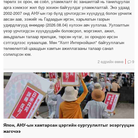
төрөлх эх орон, өв соёл, уламжлалт ёс заншилтай нь танилцуулах
арга хэмжээг жил бүр зохион байгуулдаг уламжлалтай. Энэ удаад
2002-2007 онд АНУ-ын гэр бүлд үрчлэгдсэн хүүхдүүд болон үрчилж
авсан аав, ээжийг нь Гадаадын иргэн, харьяатын газрын
удирдлагууд өнөөдөр (2026.08.04) хүлээн авч уулзлаа. Уулзалтын
үеэр үрчлэгдсэн хүүхдүүдийн боловсрол, мэргэжил, ажил,
амьдралын талаар ярилцаж, төрсөн нутаг, эх орондоо ирсэн
сэтгэгдлээс хуваалцав. Мөн "Холт Интернэйшнл" байгууллагын
төлөөлөлтэй цаашдын хамтын ажиллагааны талаар санал
солилцсон юм.
2 өдрийн өмнө
9
Япон, АНУ-ын хамтарсан цэргийн сургуулилтыг эсэргүүцэн
жагсчээ