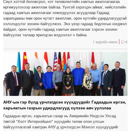
Сөүл хоттой боловсрол, хот төлөвлөлтийн хамтын ажиллагаагаа
өргөжүүлэхээр ажиллаж байгаа. Үүнтэй зэрэгцэн аймаг, нийслэлийн
гадаад хамтын ажиллагааг нэмэгдүүлэх асуудлаар Гадаад
харилцааны яам орон нутагт ажиллаж, орон нутгийн удирдлагуудтай
хэлэлцүүлэг зохион байгуулжээ. Энэ үеэр гадаад бодлогын нэгдмэл
байдал, орон нутгийн гадаад хамтын ажиллагааг хэрхэн зохион
байгуулах талаар ярилцсан мэдээлэл ч байна.
1 өдрийн өмнө
6
АНУ-ын гэр бүлд үрчлэгдсэн хүүхдүүдийг Гадаадын иргэн,
харьяатын газрын удирдлагууд хүлээн авч уулзлаа
Гадаадын иргэн, харьяатын газар нь Америкийн Нэгдсэн Улсад
төвтэй "Холт Интернэйшнл" хүүхдийн төлөө олон улсын
байгууллагатай хамтран АНУ-д үрчлэгдсэн Монгол хүүхдүүдийг