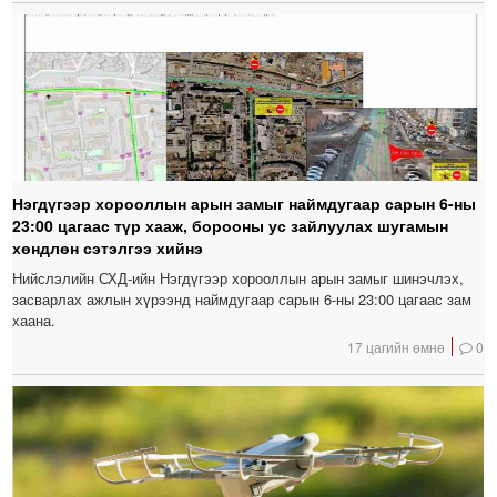
Нэгдүгээр хорооллын арын замыг наймдугаар сарын 6-ны
23:00 цагаас түр хааж, борооны ус зайлуулах шугамын
хөндлөн сэтэлгээ хийнэ
Нийслэлийн СХД-ийн Нэгдүгээр хорооллын арын замыг шинэчлэх,
засварлах ажлын хүрээнд наймдугаар сарын 6-ны 23:00 цагаас зам
хаана.
17 цагийн өмнө
0