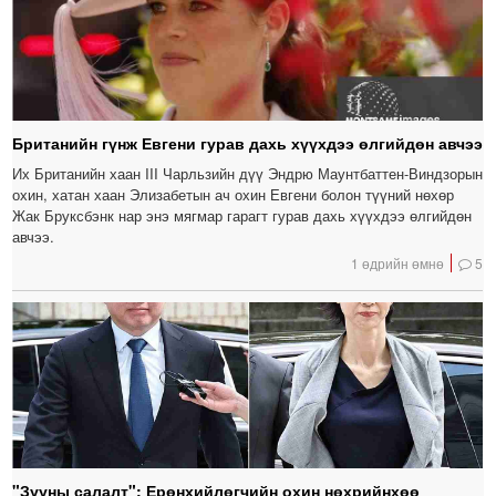
Британийн гүнж Евгени гурав дахь хүүхдээ өлгийдөн авчээ
Их Британийн хаан III Чарльзийн дүү Эндрю Маунтбаттен-Виндзорын
охин, хатан хаан Элизабетын ач охин Евгени болон түүний нөхөр
Жак Бруксбэнк нар энэ мягмар гарагт гурав дахь хүүхдээ өлгийдөн
авчээ.
1 өдрийн өмнө
5
"Зууны салалт": Ерөнхийлөгчийн охин нөхрийнхөө