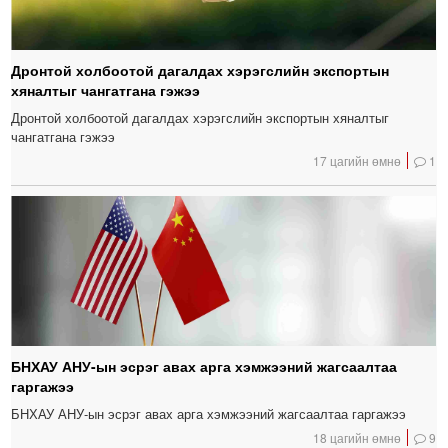
Дронтой холбоотой дагалдах хэрэгслийн экспортын
хяналтыг чангатгана гэжээ
Дронтой холбоотой дагалдах хэрэгслийн экспортын хяналтыг
чангатгана гэжээ
17 цагийн өмнө
1
БНХАУ АНУ-ын эсрэг авах арга хэмжээний жагсаалтаа
гаргажээ
БНХАУ АНУ-ын эсрэг авах арга хэмжээний жагсаалтаа гаргажээ
18 цагийн өмнө
9