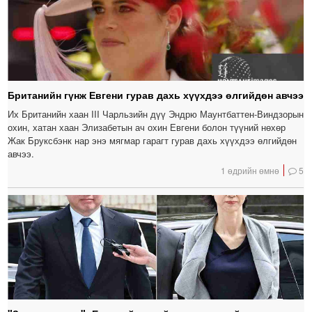
Британийн гүнж Евгени гурав дахь хүүхдээ өлгийдөн авчээ
Их Британийн хаан III Чарльзийн дүү Эндрю Маунтбаттен-Виндзорын
охин, хатан хаан Элизабетын ач охин Евгени болон түүний нөхөр
Жак Бруксбэнк нар энэ мягмар гарагт гурав дахь хүүхдээ өлгийдөн
авчээ.
1 өдрийн өмнө
5