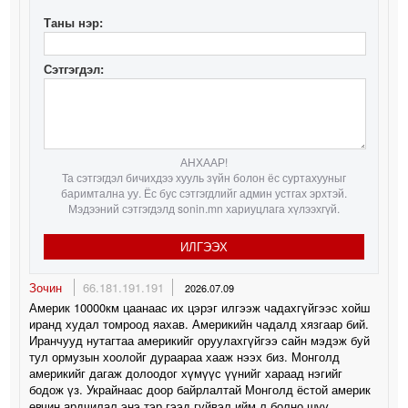
Таны нэр:
Сэтгэгдэл:
АНХААР!
Та сэтгэгдэл бичихдээ хууль зүйн болон ёс суртахууныг
баримтална уу. Ёс бус сэтгэгдлийг админ устгах эрхтэй.
Мэдээний сэтгэгдэлд sonin.mn хариуцлага хүлээхгүй.
ИЛГЭЭХ
Зочин
66.181.191.191
2026.07.09
Америк 10000км цаанаас их цэрэг илгээж чадахгүйгээс хойш
иранд худал томроод яахав. Америкийн чадалд хязгаар бий.
Иранчууд нутагтаа америкийг оруулахгүйгээ сайн мэдэж буй
тул ормузын хоолойг дураараа хааж нээх биз. Монголд
америкийг дагаж долоодог хүмүүс үүнийг хараад нэгийг
бодож үз. Украйнаас доор байрлалтай Монголд ёстой америк
өвчин ардчилал энэ тэр гээд гүйвэл ийм л болно шүү.