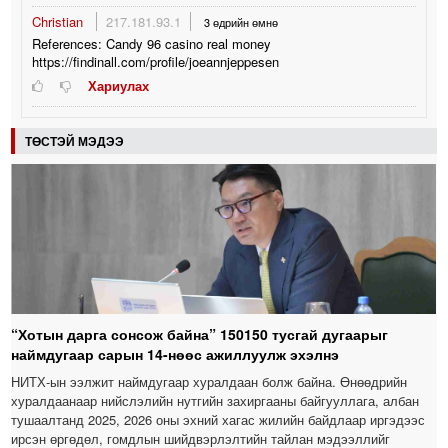
Christian
217.181.93.1
3 өдрийн өмнө
References: Candy 96 casino real money
https://findinall.com/profile/joeannjeppesen
Хариулах
ТӨСТЭЙ МЭДЭЭ
“Хотын дарга сонсож байна” 150150 тусгай дугаарыг
наймдугаар сарын 14-нөөс ажиллуулж эхэлнэ
НИТХ-ын ээлжит наймдугаар хуралдаан болж байна. Өнөөдрийн
хуралдаанаар нийслэлийн нутгийн захиргааны байгууллага, албан
тушаалтанд 2025, 2026 оны эхний хагас жилийн байдлаар иргэдээс
ирсэн өргөдөл, гомдлын шийдвэрлэлтийн тайлан мэдээллийг