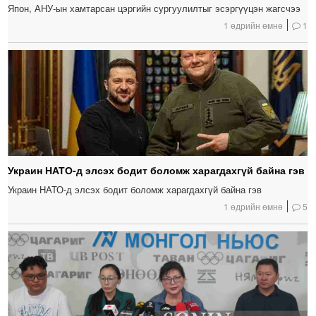
Япон, АНУ-ын хамтарсан цэргийн сургуулилтыг эсэргүүцэн жагсчээ
1 өдрийн өмнө
1
Украин НАТО-д элсэх бодит боломж харагдахгүй байна гэв
Украин НАТО-д элсэх бодит боломж харагдахгүй байна гэв
1 өдрийн өмнө
5