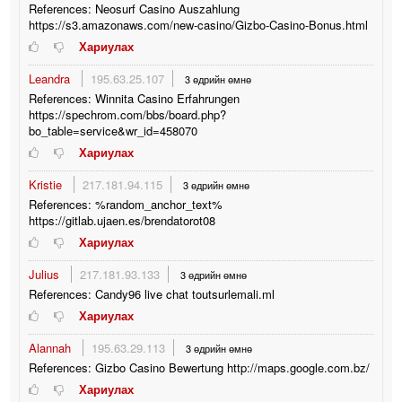
References: Neosurf Casino Auszahlung
https://s3.amazonaws.com/new-casino/Gizbo-Casino-Bonus.html
Хариулах
Leandra
195.63.25.107
3 өдрийн өмнө
References: Winnita Casino Erfahrungen
https://spechrom.com/bbs/board.php?
bo_table=service&wr_id=458070
Хариулах
Kristie
217.181.94.115
3 өдрийн өмнө
References: %random_anchor_text%
https://gitlab.ujaen.es/brendatorot08
Хариулах
Julius
217.181.93.133
3 өдрийн өмнө
References: Candy96 live chat toutsurlemali.ml
Хариулах
Alannah
195.63.29.113
3 өдрийн өмнө
References: Gizbo Casino Bewertung http://maps.google.com.bz/
Хариулах