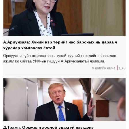
А.Ариунзаяа: Хүний нэр төрийг нас барсных нь дараа ч
хуулиар хамгаалах ёстой
Оршуулгын үйл ажиллагааны тухай хуулийн төслийг санаачлан
ажиллаж байгаа УИХ-ын гишүүн А.Ариунзаяатай ярилцав.
9 цагийн өмнө
8
Д.Трамп: Ормузын хоолой удахгүй нээгдэнэ