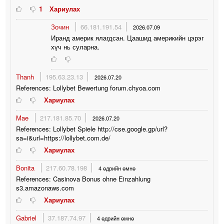
1
Хариулах
Зочин
66.181.191.54
2026.07.09
Иранд америк ялагдсан. Цаашид америкийн цэрэг
хүч нь суларна.
Thanh
195.63.23.13
2026.07.20
References: Lollybet Bewertung forum.chyoa.com
Хариулах
Mae
217.181.85.70
2026.07.20
References: Lollybet Spiele http://cse.google.gp/url?
sa=i&url=https://lollybet.com.de/
Хариулах
Bonita
217.60.78.198
4 өдрийн өмнө
References: Casinova Bonus ohne Einzahlung
s3.amazonaws.com
Хариулах
Gabriel
37.187.74.97
4 өдрийн өмнө