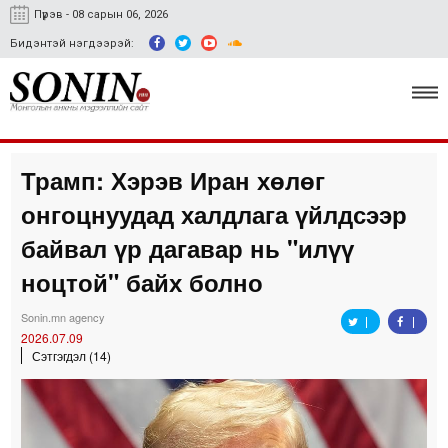
Пүрэв - 08 сарын 06, 2026
Бидэнтэй нэгдээрэй:
Трамп: Хэрэв Иран хөлөг
Улс төр, эдийн засаг
онгоцнуудад халдлага үйлдсээр
Гэмт хэрэг
байвал үр дагавар нь "илүү
Нийгэм, соёл
ноцтой" байх болно
Спорт
Sonin.mn agency
2026.07.09
Easy news
Сэтгэгдэл (14)