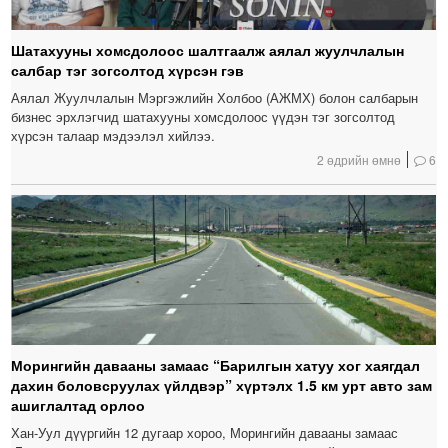
Шатахууны хомсдолоос шалтгаалж аялал жуулчлалын
салбар тэг зогсолтод хүрсэн гэв
Аялал Жуулчлалын Мэргэжлийн Холбоо (АЖМХ) болон салбарын
бизнес эрхлэгчид шатахууны хомсдолоос үүдэн тэг зогсолтод
хүрсэн талаар мэдээлэл хийлээ.
2 өдрийн өмнө
6
Морингийн давааны замаас “Барилгын хатуу хог хаягдал
дахин боловсруулах үйлдвэр” хүртэлх 1.5 км урт авто зам
ашиглалтад орлоо
Хан-Уул дүүргийн 12 дугаар хороо, Морингийн давааны замаас