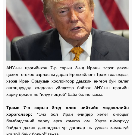
АНУ-ын цэргийнхэн 7-р сарын 8-нд Ираны эсрэг дахин
цохилт өгөхөө зарласны дараа Ерөнхийлөгч Трамп хэлэхдээ,
хэрэв Иран Ормузын хоолойгоор дамжин өнгөрч буй хөлөг
онгоцнуудад халдлага үйлдсээр байвал АНУ-ын цэргийн
хариу цохилт нь "илүү ноцтой" байх болно гэжээ.
Трамп 7-р сарын 8-нд олон нийтийн мэдээллийн
хэрэгслээр:
"Энэ бол Иран өчигдөр хөлөг онгоцыг
бөмбөгдсөний хариу арга хэмжээ юм. Хэрэв иймэрхүү
байдал дахин давтагдвал үр дагавар нь үүнээс хамаагүй
ноцтой байх болно!" гэжээ.