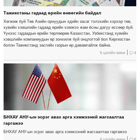
Тажикстаны гадаад өрийн өнөөгийн байдал
Хөгжиж буй Төв Азийн орнуудын эдийн засаг тэлэхийн хэрээр төв,
хувийн хэвшлийн гадаад өрийн хэмжээ жам ёсны дагуу өссөөр буй.
Үүнээс гадаадын өрийн төрлөөрөө Казахстан, Узбекстанд хувийн
хэвшлийн компаниудын өр зонхилж буй онцлогтой бол Киргизстан
болон Тажикстанд засгийн газрын өр давамгайлж байна.
6 цагийн өмнө
4
БНХАУ АНУ-ын эсрэг авах арга хэмжээний жагсаалтаа
гаргажээ
БНХАУ АНУ-ын эсрэг авах арга хэмжээний жагсаалтаа гаргажээ
6 цагийн өмнө
6