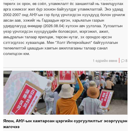
төрөлх эх орон, өв соёл, уламжлалт ёс заншилтай нь танилцуулах
арга хэмжээг жил бүр зохион байгуулдаг уламжлалтай. Энэ удаад
2002-2007 онд АНУ-ын гэр бүлд үрчлэгдсэн хүүхдүүд болон үрчилж
авсан аав, ээжийг нь Гадаадын иргэн, харьяатын газрын
удирдлагууд өнөөдөр (2026.08.04) хүлээн авч уулзлаа. Уулзалтын
үеэр үрчлэгдсэн хүүхдүүдийн боловсрол, мэргэжил, ажил,
амьдралын талаар ярилцаж, төрсөн нутаг, эх орондоо ирсэн
сэтгэгдлээс хуваалцав. Мөн "Холт Интернэйшнл" байгууллагын
төлөөлөлтэй цаашдын хамтын ажиллагааны талаар санал
солилцсон юм.
1 өдрийн өмнө
8
Япон, АНУ-ын хамтарсан цэргийн сургуулилтыг эсэргүүцэн
жагсчээ