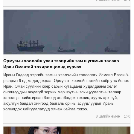
Ормузын хоолойн усан тээврийн зам шугамын талаар
Иран Омантай тохиролцоонд хүрчээ
Ираны Гадаад хэргийн яамны хэвлэлийн төлөөлөгч Исмаил Багаи 8-
р сарын 5-нд мэдэгдэхдээ, Ормузын хоолойн эргийн хоёр улс болох
Иран, Оман сүүлийн хоёр сарын хугацаанд худалдааны хөлөг
онгоцнуудын аюулгүй зорчих маршрутын зохицуулалтын талаар
хэлэлцээ хийж ирсэн бөгөөд холбогдох техник, хууль эрх зүй,
аюулгүй байдал хийгээд байгаль орчны асуудлуудыг Ираны
холбогдох байгууллагууд хянаж байгаа гэжээ.
8 цагийн өмнө
0