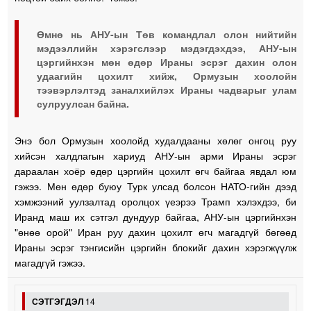
Өмнө нь АНУ-ын Төв командлал олон нийтийн
мэдээллийн хэрэгслээр мэдэгдэхдээ, АНУ-ын
цэргийнхэн мөн өдөр Ираны эсрэг дахин олон
удаагийн цохилт хийж, Ормузын хоолойн
тээвэрлэлтэд заналхийлэх Ираны чадварыг улам
сулруулсан байна.
Энэ бол Ормузын хоолойд худалдааны хөлөг онгоц руу
хийсэн халдлагын хариуд АНУ-ын арми Ираны эсрэг
дараалан хоёр өдөр цэргийн цохилт өгч байгаа явдал юм
гэжээ. Мөн өдөр буюу Турк улсад болсон НАТО-гийн дээд
хэмжээний уулзалтад оролцох үеэрээ Трамп хэлэхдээ, би
Иранд маш их сэтгэл дундуур байгаа, АНУ-ын цэргийнхэн
"өнөө орой" Иран руу дахин цохилт өгч магадгүй бөгөөд
Ираны эсрэг тэнгисийн цэргийн блокийг дахин хэрэгжүүлж
магадгүй гэжээ.
СЭТГЭГДЭЛ
14