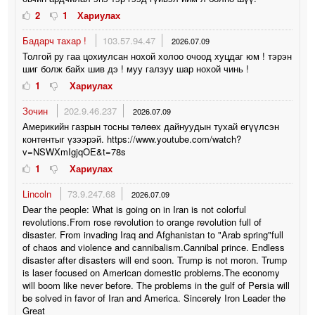
2
1
Хариулах
Бадарч тахар !
103.57.94.47
2026.07.09
Толгой ру гаа цохиулсан нохой холоо очоод хуцдаг юм ! тэрэн
шиг болж байх шив дэ ! муу галзуу шар нохой чинь !
1
Хариулах
Зочин
202.9.46.237
2026.07.09
Америкийн газрын тосны төлөөх дайнуудын тухай өгүүлсэн
контентыг үзээрэй. https://www.youtube.com/watch?
v=NSWXmIgjqOE&t=78s
1
Хариулах
Lincoln
73.9.247.68
2026.07.09
Dear the people: What is going on in Iran is not colorful
revolutions.From rose revolution to orange revolution full of
disaster. From invading Iraq and Afghanistan to "Arab spring"full
of chaos and violence and cannibalism.Cannibal prince. Endless
disaster after disasters will end soon. Trump is not moron. Trump
is laser focused on American domestic problems.The economy
will boom like never before. The problems in the gulf of Persia will
be solved in favor of Iran and America. Sincerely Iron Leader the
Great