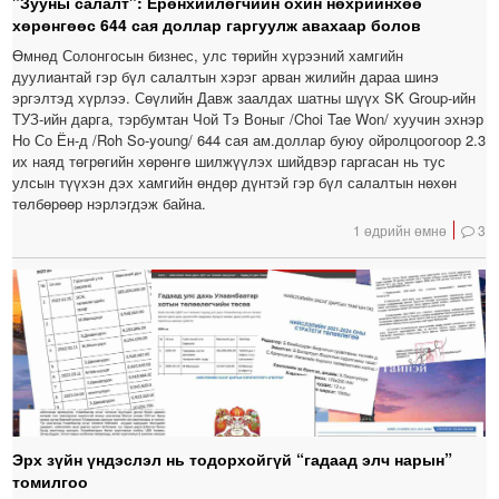
"Зууны салалт": Ерөнхийлөгчийн охин нөхрийнхөө
хөрөнгөөс 644 сая доллар гаргуулж авахаар болов
Өмнөд Солонгосын бизнес, улс төрийн хүрээний хамгийн
дуулиантай гэр бүл салалтын хэрэг арван жилийн дараа шинэ
эргэлтэд хүрлээ. Сөүлийн Давж заалдах шатны шүүх SK Group-ийн
ТУЗ-ийн дарга, тэрбумтан Чой Тэ Воныг /Choi Tae Won/ хуучин эхнэр
Но Со Ён-д /Roh So-young/ 644 сая ам.доллар буюу ойролцоогоор 2.3
их наяд төгрөгийн хөрөнгө шилжүүлэх шийдвэр гаргасан нь тус
улсын түүхэн дэх хамгийн өндөр дүнтэй гэр бүл салалтын нөхөн
төлбөрөөр нэрлэгдэж байна.
1 өдрийн өмнө
3
Эрх зүйн үндэслэл нь тодорхойгүй “гадаад элч нарын”
томилгоо