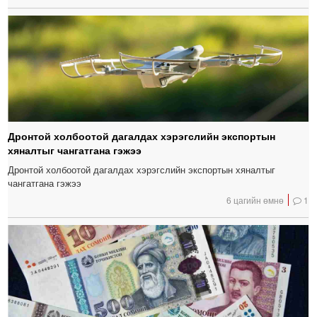
Дронтой холбоотой дагалдах хэрэгслийн экспортын
хяналтыг чангатгана гэжээ
Дронтой холбоотой дагалдах хэрэгслийн экспортын хяналтыг
чангатгана гэжээ
6 цагийн өмнө
1