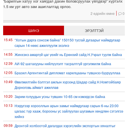
“Барилгын хатуу хог хаягдал дахин боловсруулах үйлдвэр” хүртэлх
1.5 км урт авто зам ашиглалтад орлоо.
2 өдрийн өмнө
0
ШИНЭ
ЭРЭЛТТЭЙ
15:45
“Хотын дарга сонсож байна” 150150 тусгай дугаарыг наймдугаар
сарын 14-нөөс ажиллуулж эхэлнэ
14:55
Жинхэнэ амаргүй цаг үеийг нь Ерөнхий сайд Н.Учрал туулж байна
12:39
АИ-92 шатахууны нийлүүлэлт тасралтгүй үргэлжилж байна
12:05
Бразил Аргентинтай дипломат харилцааны түвшнээ буурууллаа
10:49
Өвөлжилтийн бэлтгэл ажлын хүрээнд Шадар сайд Н.Номтойбаяр
Дорноговь аймагт ажиллав
10:20
Зарим голуудын усны түвшин 10-65 см нэмэгдсэн байна
10:13
Нэгдүгээр хорооллын арын замыг наймдугаар сарын 6-ны 23:00
цагаас түр хааж, борооны ус зайлуулах шугамын хөндлөн сэтэлгээ
хийнэ
09:59
Дронтой холбоотой дагалдах хэрэгслийн экспортын хяналтыг