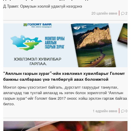
Д.Трамп: Ормузын хоолой удахгүй нээгдэнэ
20 цагийн өмнө
2
“Аяллын газрын зураг”-ийн хэвлэмэл хувилбарыг Голомт
банкны салбараас үнэ төлбөргүй авах боломжтой
Монгол орны үзэсгэлэнт байгаль, дурсгалт газруудыг таниулах,
аялагчдад тав тухтай аялахад нь хөтөч болох зорилготой “Аяллын
газрын зураг”-ийг Голомт банк 2017 оноос хойш эрхлэн гаргаж байгаа
билээ.
1 өдрийн өмнө
0