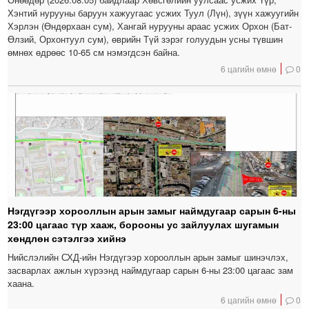
Хэнтий нурууны баруун хажуугаас усжих Туул (Лүн), зүүн хажуугийн
Хэрлэн (Өндөрхаан сум), Хангай нурууны араас усжих Орхон (Бат-
Өлзий, Орхонтуул сум), өврийн Түй зэрэг голуудын усны түвшин
өмнөх өдрөөс 10-65 см нэмэгдсэн байна.
6 цагийн өмнө
0
Нэгдүгээр хорооллын арын замыг наймдугаар сарын 6-ны
23:00 цагаас түр хааж, борооны ус зайлуулах шугамын
хөндлөн сэтэлгээ хийнэ
Нийслэлийн СХД-ийн Нэгдүгээр хорооллын арын замыг шинэчлэх,
засварлах ажлын хүрээнд наймдугаар сарын 6-ны 23:00 цагаас зам
хаана.
6 цагийн өмнө
0