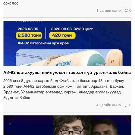
сонслоо.
1 цагийн өмнө
0
АИ-92 шатахууны нийлүүлэлт тасралтгүй үргэлжилж байна
2026 оны 8 дугаар сарын 5-нд Сүхбаатар боомтоор 43 вагон буюу
2,580 тонн АИ-92 автобензин орж ирж, Толгойт, Аршаант, Дархан,
Эрдэнэт, Улаанбаатар өртөөдөд хүргэж, өнөөдөр агуулахуудад
буулгаж байна.
4 цагийн өмнө
0