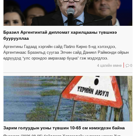
Бразил Аргентинтай дипломат харилцааны түвшнээ
буурууллаа
Аргентины Гадаад хэргийн сайд Пабло Кирно 5-нд хэлэхдээ,
Аргентинаас Бразильд суугаа Элчин сайд Даниел Раймонди ойрын
өдрүүдэд “улс орондоо амрахаар буцна” гэж мэдэгдлээ.
4 цагийн өмнө
0
Зарим голуудын усны түвшин 10-65 см нэмэгдсэн байна
Өнөөдөр (2026.08.05) байдлаар Хөвсгөлийн уулсаас усжих Үүр,