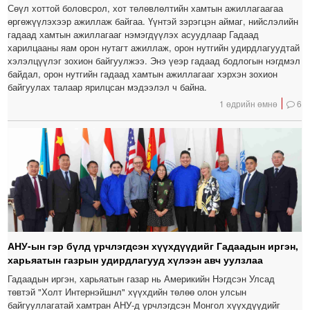
Сөүл хоттой боловсрол, хот төлөвлөлтийн хамтын ажиллагаагаа
өргөжүүлэхээр ажиллаж байгаа. Үүнтэй зэрэгцэн аймаг, нийслэлийн
гадаад хамтын ажиллагааг нэмэгдүүлэх асуудлаар Гадаад
харилцааны яам орон нутагт ажиллаж, орон нутгийн удирдлагуудтай
хэлэлцүүлэг зохион байгуулжээ. Энэ үеэр гадаад бодлогын нэгдмэл
байдал, орон нутгийн гадаад хамтын ажиллагааг хэрхэн зохион
байгуулах талаар ярилцсан мэдээлэл ч байна.
1 өдрийн өмнө
6
АНУ-ын гэр бүлд үрчлэгдсэн хүүхдүүдийг Гадаадын иргэн,
харьяатын газрын удирдлагууд хүлээн авч уулзлаа
Гадаадын иргэн, харьяатын газар нь Америкийн Нэгдсэн Улсад
төвтэй "Холт Интернэйшнл" хүүхдийн төлөө олон улсын
байгууллагатай хамтран АНУ-д үрчлэгдсэн Монгол хүүхдүүдийг