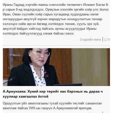
Ираны Гадаад хэргийн яамны хэвлэлийн төлөөлөгч Исмаил Багаи 8-
р сарын 5-нд мэдэгдэхдээ, Ормузын хоолойн эргийн хоёр улс болох
Иран, Оман сүүлийн хоёр сарын хугацаанд худалдааны хөлөг
онгоцнуудын аюулгүй зорчих маршрутын зохицуулалтын талаар
хэлэлцээ хийж ирсэн бөгөөд холбогдох техник, хууль эрх зүй,
аюулгүй байдал хийгээд байгаль орчны асуудлуудыг Ираны
холбогдох байгууллагууд хянаж байгаа гэжээ.
2 өдрийн өмнө
0
А.Ариунзаяа: Хүний нэр төрийг нас барсных нь дараа ч
хуулиар хамгаалах ёстой
Оршуулгын үйл ажиллагааны тухай хуулийн төслийг санаачлан
ажиллаж байгаа УИХ-ын гишүүн А.Ариунзаяатай ярилцав.