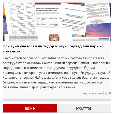
Эрх зүйн үндэслэл нь тодорхойгүй “гадаад элч нарын”
томилгоо
Сөүл хоттой боловсрол, хот төлөвлөлтийн хамтын ажиллагаагаа
өргөжүүлэхээр ажиллаж байгаа. Үүнтэй зэрэгцэн аймаг, нийслэлийн
гадаад хамтын ажиллагааг нэмэгдүүлэх асуудлаар Гадаад
харилцааны яам орон нутагт ажиллаж, орон нутгийн удирдлагуудтай
хэлэлцүүлэг зохион байгуулжээ. Энэ үеэр гадаад бодлогын нэгдмэл
байдал, орон нутгийн гадаад хамтын ажиллагааг хэрхэн зохион
байгуулах талаар ярилцсан мэдээлэл ч байна.
3 өдрийн өмнө
6
ШИНЭ
ЭРЭЛТТЭЙ