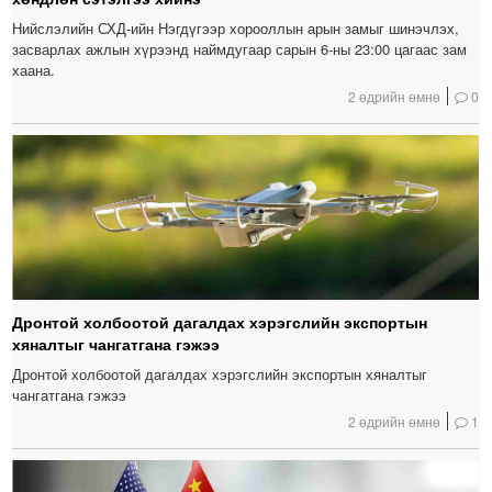
Нийслэлийн СХД-ийн Нэгдүгээр хорооллын арын замыг шинэчлэх,
засварлах ажлын хүрээнд наймдугаар сарын 6-ны 23:00 цагаас зам
хаана.
2 өдрийн өмнө
0
Дронтой холбоотой дагалдах хэрэгслийн экспортын
хяналтыг чангатгана гэжээ
Дронтой холбоотой дагалдах хэрэгслийн экспортын хяналтыг
чангатгана гэжээ
2 өдрийн өмнө
1