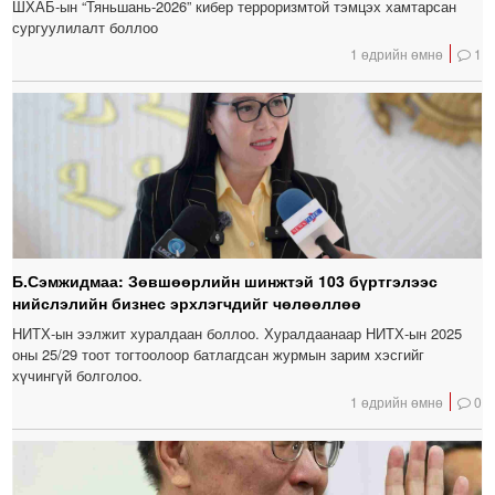
ШХАБ-ын “Тяньшань-2026” кибер терроризмтой тэмцэх хамтарсан
сургуулилалт боллоо
1 өдрийн өмнө
1
Б.Сэмжидмаа: Зөвшөөрлийн шинжтэй 103 бүртгэлээс
нийслэлийн бизнес эрхлэгчдийг чөлөөллөө
НИТХ-ын ээлжит хуралдаан боллоо. Хуралдаанаар НИТХ-ын 2025
оны 25/29 тоот тогтоолоор батлагдсан журмын зарим хэсгийг
хүчингүй болголоо.
1 өдрийн өмнө
0