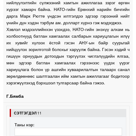
нийлүүлэлтийн сүлжээний хамтын ажиллагаа зэрэг өргөн
хүрээг хамарч байна. НАТО-гийн Ерөнхий нарийн бичгийн
дарга Марк Рютте үндсэн илтгэлдээ эдгээр гэрээний нийт
үнийн дүн хэдэн тэрбум ам. долларт хүрнэ гэж мэдэгджээ.
Хэвлэл мэдээллийнхэн үзэхдээ, НАТО-гийн энэхүү алхам нь
холбоотнууд батлан хамгаалах салбарын хариуцлагын илүү
их хувийг хүлээх ёстой гэсэн АНУ-ын байр суурьтай
нийцүүлэх зорилготой болохыг харуулж байна. Гэсэн хэдий ч
гишүүн орнуудын дотоодын тэргүүлэх чиглэлүүдийн ялгаа,
мөн эдгээр батлан хамгаалах гэрээнээс үүдэх үүрэг
хариуцлага болон үр ашгийн хуваарилалтын талаарх санал
зөрөлдөөнөөс шалтгаалан ийм хамтын ажиллагааг бодитоор
хэрэгжүүлэхэд бэрхшээл тулгарсаар байна гэжээ.
Г.Бямба
СЭТГЭГДЭЛ
11
Таны нэр: