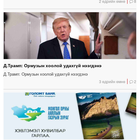
2 өдрийн өмнө
8
Д.Трамп: Ормузын хоолой удахгүй нээгдэнэ
Д.Трамп: Ормузын хоолой удахгүй нээгдэнэ
3 өдрийн өмнө
2