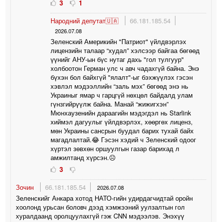
3
1
Народний депутат🇺🇦
66.181.185.54
2026.07.08
Зеленский Америкийн "Патриот" үйлдвэрлэх
лицензийн талаар “худал” хэлсээр байгаа бөгөөд
үүнийг АНУ-ын бүс нутаг дахь "гол тулгуур"
холбоотон Герман улс ч авч чадахгүй байна. Энэ
бүхэн бол байхгүй "ялалт"-ыг бэхжүүлэх гэсэн
хэвлэл мэдээллийн “заль мэх” бөгөөд энэ нь
Украиныг ямар ч гарцгүй нөхцөл байдалд улам
гүнзгийрүүлж байна. Манай “жижигхэн”
Мюнхаузенийн дараагийн мэдэгдэл нь Starlink
хиймэл дагуулыг үйлдвэрлэх, хөөргөх лиценз,
мөн Украины сансрын буудал барих тухай байх
магадлалтай.😂 Гэсэн хэдий ч Зеленский одоог
хүртэл зөвхөн оршуулгын газар барихад л
амжилтанд хүрсэн.☹️
3
Зочин
66.181.185.54
2026.07.08
Зеленскийг Анкара хотод НАТО-гийн удирдагчидтай оройн
хоолонд урьсан боловч дээд хэмжээний уулзалтын гол
хуралдаанд оролцуулахгүй гэж CNN мэдээлэв. Энэхүү