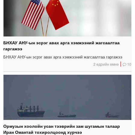
БНХАУ АНУ-ын эсрэг авах арга хэмжээний жагсаалтаа
гаргажээ
БНХАУ АНУ-ын эсрэг авах арга хэмжээний жагсаалтаа гаргажээ
2 өдрийн өмнө
10
Ормузын хоолойн усан тээврийн зам шугамын талаар
Иран Омантай тохиролцоонд хүрчээ