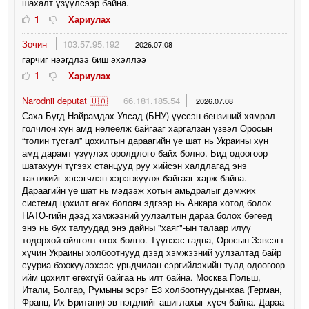
шахалт үзүүлсээр байна.
1
Хариулах
Зочин
103.57.95.192
2026.07.08
гарчиг нээгдлээ биш эхэллээ
1
Хариулах
Narodnii deputat 🇺🇦
66.181.185.54
2026.07.08
Саха Бүгд Найрамдах Улсад (БНУ) үүссэн бензиний хямрал
голчлон хүн амд нөлөөлж байгааг харгалзан үзвэл Оросын
“толин тусгал” цохилтын дараагийн үе шат нь Украины хүн
амд дарамт үзүүлэх оролдлого байх болно. Бид одоогоор
шатахуун түгээх станцууд руу хийсэн халдлагад энэ
тактикийг хэсэгчлэн хэрэгжүүлж байгааг харж байна.
Дараагийн үе шат нь мэдээж хотын амьдралыг дэмжих
системд цохилт өгөх боловч эдгээр нь Анкара хотод болох
НАТО-гийн дээд хэмжээний уулзалтын дараа болох бөгөөд
энэ нь бүх талуудад энэ дайны "хаяг"-ын талаар илүү
тодорхой ойлголт өгөх болно. Түүнээс гадна, Оросын Зэвсэгт
хүчин Украины холбоотнууд дээд хэмжээний уулзалтад байр
сууриа бэхжүүлэхээс урьдчилан сэргийлэхийн тулд одоогоор
ийм цохилт өгөхгүй байгаа нь илт байна. Москва Польш,
Итали, Болгар, Румыны эсрэг Е3 холбоотнуудынхаа (Герман,
Франц, Их Британи) эв нэгдлийг ашиглахыг хүсч байна. Дараа