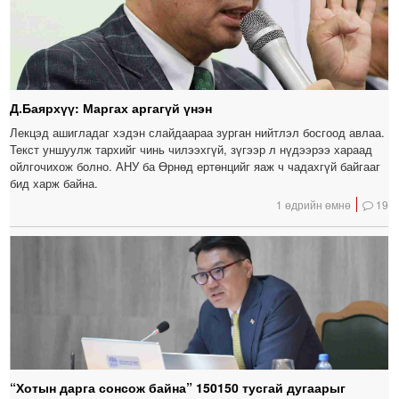
Д.Баярхүү: Маргах аргагүй үнэн
Лекцэд ашигладаг хэдэн слайдаараа зурган нийтлэл босгоод авлаа.
Текст уншуулж тархийг чинь чилээхгүй, зүгээр л нүдээрээ хараад
ойлгочихож болно. АНУ ба Өрнөд ертөнцийг яаж ч чадахгүй байгааг
бид харж байна.
1 өдрийн өмнө
19
“Хотын дарга сонсож байна” 150150 тусгай дугаарыг