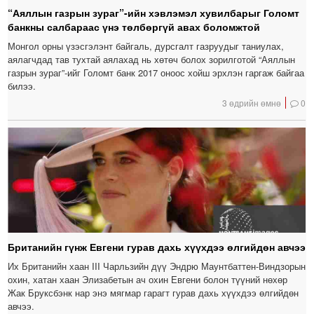
“Аяллын газрын зураг”-ийн хэвлэмэл хувилбарыг Голомт
банкны салбараас үнэ төлбөргүй авах боломжтой
Монгол орны үзэсгэлэнт байгаль, дурсгалт газруудыг таниулах,
аялагчдад тав тухтай аялахад нь хөтөч болох зорилготой “Аяллын
газрын зураг”-ийг Голомт банк 2017 оноос хойш эрхлэн гаргаж байгаа
билээ.
3 өдрийн өмнө
0
Британийн гүнж Евгени гурав дахь хүүхдээ өлгийдөн авчээ
Их Британийн хаан III Чарльзийн дүү Эндрю Маунтбаттен-Виндзорын
охин, хатан хаан Элизабетын ач охин Евгени болон түүний нөхөр
Жак Бруксбэнк нар энэ мягмар гарагт гурав дахь хүүхдээ өлгийдөн
авчээ.