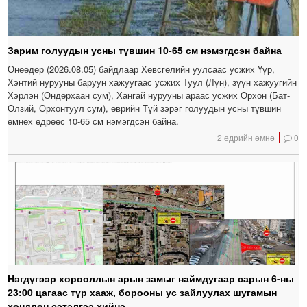
Зарим голуудын усны түвшин 10-65 см нэмэгдсэн байна
Өнөөдөр (2026.08.05) байдлаар Хөвсгөлийн уулсаас усжих Үүр,
Хэнтий нурууны баруун хажуугаас усжих Туул (Лүн), зүүн хажуугийн
Хэрлэн (Өндөрхаан сум), Хангай нурууны араас усжих Орхон (Бат-
Өлзий, Орхонтуул сум), өврийн Түй зэрэг голуудын усны түвшин
өмнөх өдрөөс 10-65 см нэмэгдсэн байна.
2 өдрийн өмнө
0
Нэгдүгээр хорооллын арын замыг наймдугаар сарын 6-ны
23:00 цагаас түр хааж, борооны ус зайлуулах шугамын
хөндлөн сэтэлгээ хийнэ