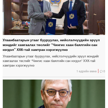
Улаанбаатарын утааг бууруулах, нийслэлчүүдийн эрүүл
мэндийг хамгаалах төслийг “Чингис хаан баялгийн сан
нэгдэл” ХХК-тай хамтран хэрэгжүүлнэ
Улаанбаатарын утааг бууруулах, нийслэлчүүдийн эрүүл мэндийг
хамгаалах төслийг “Чингис хаан баялгийн сан нэгдэл” ХХК-тай
хамтран хэрэгжүүлнэ
1 өдрийн өмнө
0