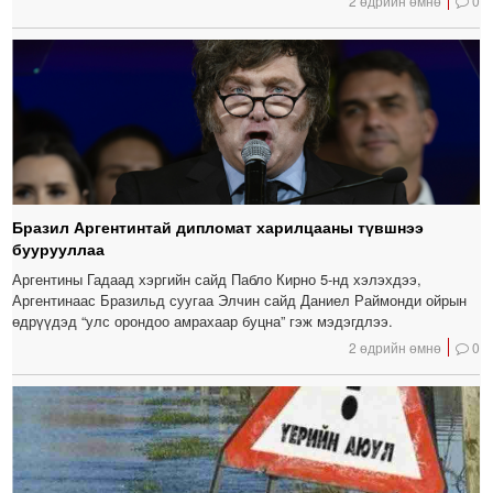
2 өдрийн өмнө
0
Бразил Аргентинтай дипломат харилцааны түвшнээ
буурууллаа
Аргентины Гадаад хэргийн сайд Пабло Кирно 5-нд хэлэхдээ,
Аргентинаас Бразильд суугаа Элчин сайд Даниел Раймонди ойрын
өдрүүдэд “улс орондоо амрахаар буцна” гэж мэдэгдлээ.
2 өдрийн өмнө
0