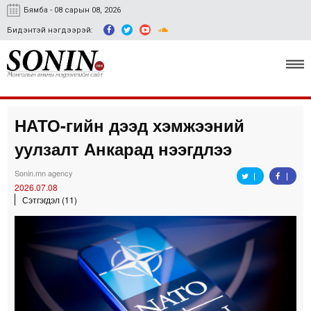
Бямба - 08 сарын 08, 2026
Бидэнтэй нэгдээрэй:
НАТО-гийн дээд хэмжээний
Улс төр, эдийн засаг
уулзалт Анкарад нээгдлээ
Гэмт хэрэг
Sonin.mn agency
Нийгэм, соёл
2026.07.08
Сэтгэгдэл (11)
Спорт
Easy news