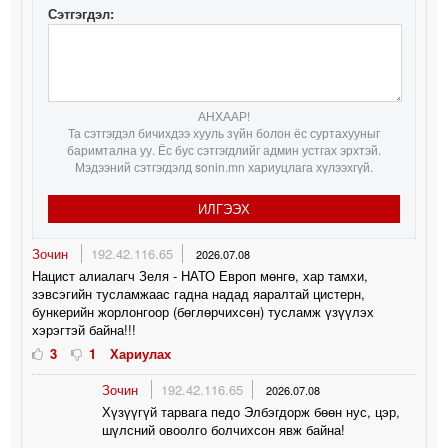
Сэтгэгдэл:
АНХААР!
Та сэтгэгдэл бичихдээ хууль зүйн болон ёс суртахууныг
баримтална уу. Ёс бус сэтгэгдлийг админ устгах эрхтэй.
Мэдээний сэтгэгдэлд sonin.mn хариуцлага хүлээхгүй.
ИЛГЭЭХ
Зочин
192.42.116.65
2026.07.08
Нацист алиалагч Зеля - НАТО Европ мөнгө, хар тамхи,
зэвсэгийн тусламжаас гадна надад яаралтай цистерн,
бункерийн жорлонгоор (бөглөрчихсөн) тусламж үзүүлэх
хэрэгтэй байна!!!
3
1
Хариулах
Зочин
192.42.116.65
2026.07.08
Хүзүүгүй тарвага педо Элбэгдорж бөөн нус, цэр,
шүлсний овоолго болчихсон явж байна!