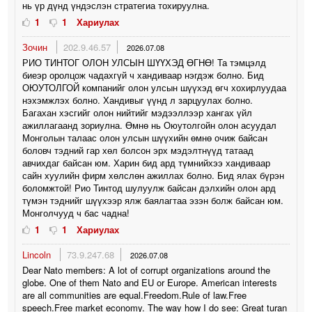
нь үр дүнд үндэслэн стратегиа тохируулна.
1
1
Хариулах
Зочин
202.9.46.57
2026.07.08
РИО ТИНТОГ ОЛОН УЛСЫН ШҮҮХЭД ӨГНӨ! Та тэмцэлд
биеэр оролцож чадахгүй ч хандиваар нэгдэж болно. Бид
ОЮУТОЛГОЙ компанийг олон улсын шүүхэд өгч хохирлуудаа
нэхэмжлэх болно. Хандивыг үүнд л зарцуулах болно.
Багахан хэсгийг олон нийтийг мэдээллээр хангах үйл
ажиллагаанд зориулна. Өмнө нь Оюутолгойн олон асуудал
Монголын талаас олон улсын шүүхийн өмнө очиж байсан
боловч тэдний гар хөл болсон эрх мэдэлтнүүд татаад
авчихдаг байсан юм. Харин бид ард түмнийхээ хандиваар
сайн хуулийн фирм хөлслөн ажиллах болно. Бид ялах бүрэн
боломжтой! Рио Тинтод шулуулж байсан дэлхийн олон ард
түмэн тэднийг шүүхээр ялж баялагтаа эзэн болж байсан юм.
Монголчууд ч бас чадна!
1
1
Хариулах
Lincoln
73.9.247.68
2026.07.08
Dear Nato members: A lot of corrupt organizations around the
globe. One of them Nato and EU or Europe. American interests
are all communities are equal.Freedom.Rule of law.Free
speech.Free market economy. The way how I do see: Great turan