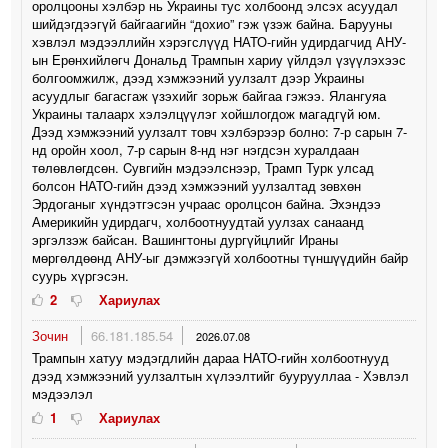
оролцооны хэлбэр нь Украины тус холбоонд элсэх асуудал
шийдэгдээгүй байгаагийн “дохио” гэж үзэж байна. Барууны
хэвлэл мэдээллийн хэрэгслүүд НАТО-гийн удирдагчид АНУ-
ын Ерөнхийлөгч Дональд Трампын хариу үйлдэл үзүүлэхээс
болгоомжилж, дээд хэмжээний уулзалт дээр Украины
асуудлыг багасгаж үзэхийг зорьж байгаа гэжээ. Ялангуяа
Украины талаарх хэлэлцүүлэг хойшлогдож магадгүй юм.
Дээд хэмжээний уулзалт товч хэлбэрээр болно: 7-р сарын 7-
нд оройн хоол, 7-р сарын 8-нд нэг нэгдсэн хуралдаан
төлөвлөгдсөн. Cувгийн мэдээлснээр, Трамп Турк улсад
болсон НАТО-гийн дээд хэмжээний уулзалтад зөвхөн
Эрдоганыг хүндэтгэсэн учраас оролцсон байна. Эхэндээ
Америкийн удирдагч, холбоотнуудтай уулзах санаанд
эргэлзэж байсан. Вашингтоны дургүйцлийг Ираны
мөргөлдөөнд АНУ-ыг дэмжээгүй холбоотны түншүүдийн байр
суурь хүргэсэн.
2
Хариулах
Зочин
66.181.185.54
2026.07.08
Трампын хатуу мэдэгдлийн дараа НАТО-гийн холбоотнууд
дээд хэмжээний уулзалтын хүлээлтийг буурууллаа - Хэвлэл
мэдээлэл
1
Хариулах