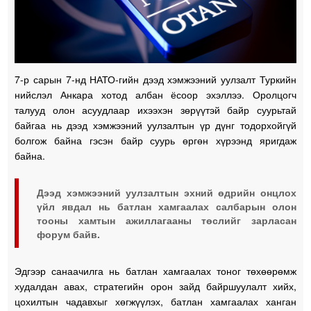
7-р сарын 7-нд НАТО-гийн дээд хэмжээний уулзалт Туркийн
нийслэл Анкара хотод албан ёсоор эхэллээ. Оролцогч
талууд олон асуудлаар ихээхэн зөрүүтэй байр суурьтай
байгаа нь дээд хэмжээний уулзалтын үр дүнг тодорхойгүй
болгож байна гэсэн байр суурь өргөн хүрээнд яригдаж
байна.
Дээд хэмжээний уулзалтын эхний өдрийн онцлох
үйл явдал нь батлан хамгаалах салбарын олон
тооны хамтын ажиллагааны төслийг зарласан
форум байв.
Эдгээр санаачилга нь батлан хамгаалах тоног төхөөрөмж
худалдан авах, стратегийн орон зайд байршуулалт хийх,
цохилтын чадавхыг хөгжүүлэх, батлан хамгаалах ханган