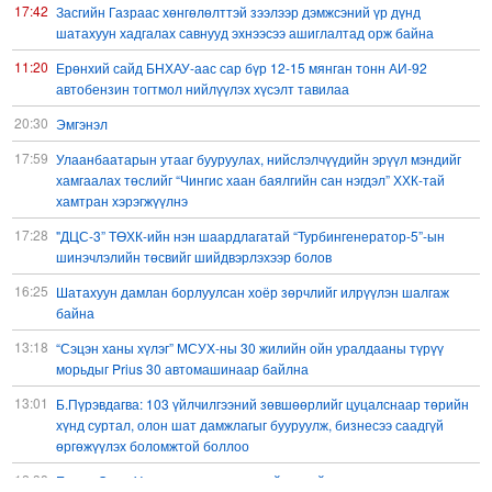
17:42
Засгийн Газраас хөнгөлөлттэй зээлээр дэмжсэний үр дүнд
шатахуун хадгалах савнууд эхнээсээ ашиглалтад орж байна
11:20
Ерөнхий сайд БНХАУ-аас сар бүр 12-15 мянган тонн АИ-92
автобензин тогтмол нийлүүлэх хүсэлт тавилаа
20:30
Эмгэнэл
17:59
Улаанбаатарын утааг бууруулах, нийслэлчүүдийн эрүүл мэндийг
хамгаалах төслийг “Чингис хаан баялгийн сан нэгдэл” ХХК-тай
хамтран хэрэгжүүлнэ
17:28
"ДЦС-3” ТӨХК-ийн нэн шаардлагатай “Турбингенератор-5”-ын
шинэчлэлийн төсвийг шийдвэрлэхээр болов
16:25
Шатахуун дамлан борлуулсан хоёр зөрчлийг илрүүлэн шалгаж
байна
13:18
“Сэцэн ханы хүлэг” МСУХ-ны 30 жилийн ойн уралдааны түрүү
морьдыг Prius 30 автомашинаар байлна
13:01
Б.Пүрэвдагва: 103 үйлчилгээний зөвшөөрлийг цуцалснаар төрийн
хүнд суртал, олон шат дамжлагыг бууруулж, бизнесээ саадгүй
өргөжүүлэх боломжтой боллоо
12:38
Европ Орос-Украины мөргөлдөөнийг энхийн замаар