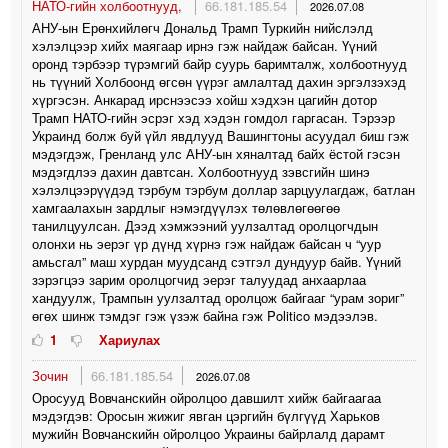
НАТО-гийн холбоотнууд,
66.181.185.54
2026.07.08
АНУ-ын Ерөнхийлөгч Дональд Трамп Туркийн нийслэлд
хэлэлцээр хийх маягаар ирнэ гэж найдаж байсан. Үүний
оронд тэрбээр түрэмгий байр суурь баримталж, холбоотнууд
нь түүний Холбоонд өгсөн үүрэг амлалтад дахин эргэлзэхэд
хүргэсэн. Анкарад ирснээсээ хойш хэдхэн цагийн дотор
Трамп НАТО-гийн эсрэг хэд хэдэн гомдол гаргасан. Тэрээр
Украинд болж буй үйл явдлууд Вашингтоны асуудал биш гэж
мэдэгдэж, Гренланд улс АНУ-ын хяналтад байх ёстой гэсэн
мэдэгдлээ дахин давтсан. Холбоотнууд зэвсгийн шинэ
хэлэлцээрүүдэд тэрбум тэрбум доллар зарцуулагдаж, батлан
​​​​хамгаалахын зардлыг нэмэгдүүлэх төлөвлөгөөгөө
танилцуулсан. Дээд хэмжээний уулзалтад оролцогчдын
олонхи нь эерэг үр дүнд хүрнэ гэж найдаж байсан ч “уур
амьсгал” маш хурдан муудсанд сэтгэл дундуур байв. Үүний
зэрэгцээ зарим оролцогчид эерэг талуудад анхаарлаа
хандуулж, Трампын уулзалтад оролцож байгааг “урам зориг”
өгөх шинж тэмдэг гэж үзэж байна гэж Politico мэдээлэв.
1
Хариулах
Зочин
66.181.185.54
2026.07.08
Оросууд Вовчанскийн ойролцоо давшилт хийж байгаагаа
мэдэгдэв: Оросын жижиг явган цэргийн бүлгүүд Харьков
мужийн Вовчанскийн ойролцоо Украины байрлалд дарамт