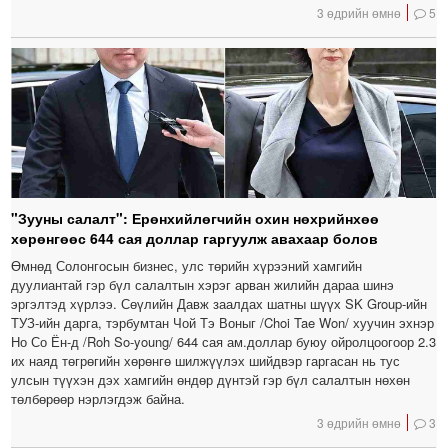
3 өдрийн өмнө
5
"Зууны салалт": Ерөнхийлөгчийн охин нөхрийнхөө
хөрөнгөөс 644 сая доллар гаргуулж авахаар болов
Өмнөд Солонгосын бизнес, улс төрийн хүрээний хамгийн
дуулиантай гэр бүл салалтын хэрэг арван жилийн дараа шинэ
эргэлтэд хүрлээ. Сөүлийн Давж заалдах шатны шүүх SK Group-ийн
ТУЗ-ийн дарга, тэрбумтан Чой Тэ Воныг /Choi Tae Won/ хуучин эхнэр
Но Со Ён-д /Roh So-young/ 644 сая ам.доллар буюу ойролцоогоор 2.3
их наяд төгрөгийн хөрөнгө шилжүүлэх шийдвэр гаргасан нь тус
улсын түүхэн дэх хамгийн өндөр дүнтэй гэр бүл салалтын нөхөн
төлбөрөөр нэрлэгдэж байна.
3 өдрийн өмнө
3