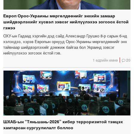
Европ Орос-Украины мөргөлдөөнийг энхийн замаар
шийдвэрлэхийг хүсвэл зэвсэг нийлүүлэхээ зогсоох ёстой
гэжээ
ОХУ-ын Гадаад хэргийн дэд сайд Александр Грушко 8-р сарын 6-нд
хэлэхдээ, хэрэв Европын орнууд Орос-Украины мөргөлдөөнийг энх
тайвнаар шийдвэрлэхийг дэмжиж байгаа бол Украинд зэвсэг
нийлүүлэхээ зогсоох ёстой гэв.
1 өдрийн өмнө
20
ШХАБ-ын “Тяньшань-2026” кибер терроризмтой тэмцэх
хамтарсан сургуулилалт боллоо