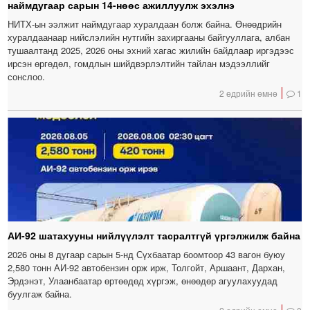
наймдугаар сарын 14-нөөс ажиллуулж эхэлнэ
НИТХ-ын ээлжит наймдугаар хуралдаан болж байна. Өнөөдрийн
хуралдаанаар нийслэлийн нутгийн захиргааны байгууллага, албан
тушаалтанд 2025, 2026 оны эхний хагас жилийн байдлаар иргэдээс
ирсэн өргөдөл, гомдлын шийдвэрлэлтийн тайлан мэдээллийг
сонслоо.
2 өдрийн өмнө
1
АИ-92 шатахууны нийлүүлэлт тасралтгүй үргэлжилж байна
2026 оны 8 дугаар сарын 5-нд Сүхбаатар боомтоор 43 вагон буюу
2,580 тонн АИ-92 автобензин орж ирж, Толгойт, Аршаант, Дархан,
Эрдэнэт, Улаанбаатар өртөөдөд хүргэж, өнөөдөр агуулахуудад
буулгаж байна.