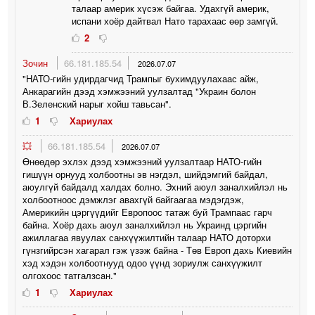
талаар америк хүсэж байгаа. Удахгүй америк,
испани хоёр дайтвал Нато тарахаас өөр замгүй.
2
Зочин
66.181.185.54
2026.07.07
"НАТО-гийн удирдагчид Трампыг бухимдуулахаас айж,
Анкарагийн дээд хэмжээний уулзалтад "Украин болон
В.Зеленский нарыг хойш тавьсан".
1
Хариулах
💥
66.181.185.54
2026.07.07
Өнөөдөр эхлэх дээд хэмжээний уулзалтаар НАТО-гийн
гишүүн орнууд холбоотны эв нэгдэл, шийдэмгий байдал,
аюулгүй байдалд халдах болно. Эхний аюул заналхийлэл нь
холбоотноос дэмжлэг авахгүй байгаагаа мэдэгдэж,
Америкийн цэргүүдийг Европоос татаж буй Трампаас гарч
байна. Хоёр дахь аюул заналхийлэл нь Украинд цэргийн
ажиллагаа явуулах санхүүжилтийн талаар НАТО доторхи
гүнзгийрсэн хагарал гэж үзэж байна - Төв Европ дахь Киевийн
хэд хэдэн холбоотнууд одоо үүнд зориулж санхүүжилт
олгохоос татгалзcaн."
1
Хариулах