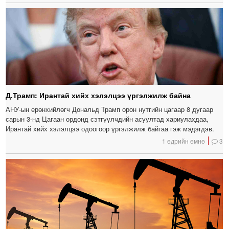
Д.Трамп: Ирантай хийх хэлэлцээ үргэлжилж байна
АНУ-ын ерөнхийлөгч Дональд Трамп орон нутгийн цагаар 8 дугаар
сарын 3-нд Цагаан ордонд сэтгүүлчдийн асуултад хариулахдаа,
Ирантай хийх хэлэлцээ одоогоор үргэлжилж байгаа гэж мэдэгдэв.
1 өдрийн өмнө
3