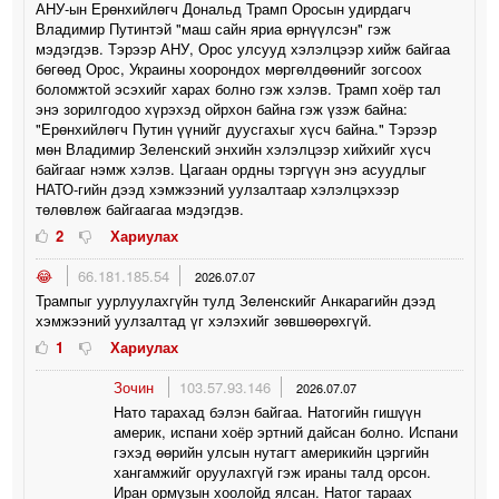
АНУ-ын Ерөнхийлөгч Дональд Трамп Оросын удирдагч
Владимир Путинтэй "маш сайн яриа өрнүүлсэн" гэж
мэдэгдэв. Тэрээр АНУ, Орос улсууд хэлэлцээр хийж байгаа
бөгөөд Орос, Украины хоорондох мөргөлдөөнийг зогсоох
боломжтой эсэхийг харах болно гэж хэлэв. Трамп хоёр тал
энэ зорилгодоо хүрэхэд ойрхон байна гэж үзэж байна:
"Ерөнхийлөгч Путин үүнийг дуусгахыг хүсч байна." Тэрээр
мөн Владимир Зеленский энхийн хэлэлцээр хийхийг хүсч
байгааг нэмж хэлэв. Цагаан ордны тэргүүн энэ асуудлыг
НАТО-гийн дээд хэмжээний уулзалтаар хэлэлцэхээр
төлөвлөж байгаагаа мэдэгдэв.
2
Хариулах
😂
66.181.185.54
2026.07.07
Трампыг уурлуулахгүйн тулд Зeлeнcкийг Анкарагийн дээд
хэмжээний уулзалтад үг хэлэхийг зөвшөөрөхгүй.
1
Хариулах
Зочин
103.57.93.146
2026.07.07
Нато тарахад бэлэн байгаа. Натогийн гишүүн
америк, испани хоёр эртний дайсан болно. Испани
гэхэд өөрийн улсын нутагт америкийн цэргийн
хангамжийг оруулахгүй гэж ираны талд орсон.
Иран ормузын хоолойд ялсан. Натог тараах