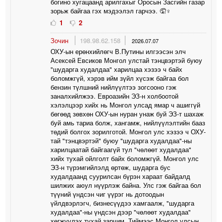
богино хугацаанд арилгахыг Оросын Засгийн газар
зорьж байгаа гэх мэдээлэл гарчээ. 🤦♀️
1
2
Зочин
198.98.62.158
2026.07.07
ОХУ-ын ерөнхийлөгч В.Путины илгээсэн элч
Асексей Евсиков Монгол улстай тэнцвэртэй буюу
"шударга худалдаа" харилцаа хэзээ ч байх
боломжгүй, хэрэв ийм зүйл хүсэж байгаа бол
бензин түлшний нийлүүлтээ зогсооно гэж
заналхийлжээ. Евроазийн ЭЗ-н холбоотой
хэлэлцээр хийх нь Монгол улсад ямар ч ашиггүй
бөгөөд зөвхөн ОХУ-ын нуран унаж буй ЭЗ-т шахаж
буй амь тариа болж, хангамж, нийлүүлэлтийн бааз
төдий болгох зорилготой. Монгол улс хэзээ ч ОХУ-
тай "тэнцвэртэй" буюу "шударга худалдаа"-ны
харилцаатай байгаагүй тул "чөлөөт худалдаа"
хийх тухай ойлголт байх боломжгүй. Монгол улс
ЭЗ-н түрэмгийлэлд өртөж, шударга бус
худалдаанд суурилсан бүрэн хараат байдалд
шилжих аюул нүүрлэж байна. Улс гэж байгаа бол
түүний үндсэн чиг үүрэг нь дотоодын
үйлдвэрлэгч, бизнесүүдээ хамгаалж, "шударга
худалдаа"-ны үндсэн дээр "чөлөөт худалдаа"
хөгжүүлэх тухай зарчим. Тиймээс Монгол улсын