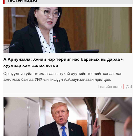
ТӨСТЭЙ МЭДЭЭ
А.Ариунзаяа: Хүний нэр төрийг нас барсных нь дараа ч
хуулиар хамгаалах ёстой
Оршуулгын үйл ажиллагааны тухай хуулийн төслийг санаачлан
ажиллаж байгаа УИХ-ын гишүүн А.Ариунзаяатай ярилцав.
1 цагийн өмнө
4