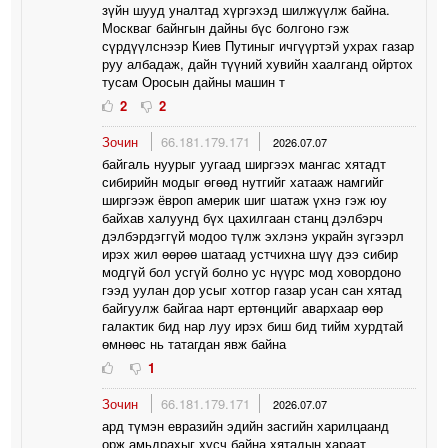
зүйн шууд уналтад хүргэхэд шилжүүлж байна.
Москваг байнгын дайны бүс болгоно гэж
сүрдүүлснээр Киев Путиныг ичгүүртэй ухрах газар
руу албадаж, дайн түүний хувийн хаалганд ойртох
тусам Оросын дайны машин т
2
2
Зочин
66.181.179.171
2026.07.07
байгаль нуурыг уугаад ширгээх мангас хятадт
сибирийн модыг өгөөд нутгийг хатааж намгийг
ширгээж ёвроп америк шиг шатаж үхнэ гэж юу
байхав халуунд бүх цахилгаан станц дэлбэрч
дэлбэрдэггүй модоо түлж эхлэнэ украйн зүгээрл
ирэх жил өөрөө шатаад устчихна шүү дээ сибир
модгүй бол усгүй болно ус нүүрс мод ховордоно
гээд уулан дор усыг хотгор газар усан сан хятад
байгуулж байгаа нарт ертөнцийг авархаар өөр
галактик бид нар луу ирэх биш бид тийм хурдтай
өмнөөс нь татагдан явж байна
1
Зочин
66.181.179.171
2026.07.07
ард түмэн евразийн эдийн засгийн харилцаанд
орж амьдрахыг хүсч байна хятадын хараат