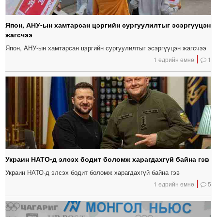
Япон, АНУ-ын хамтарсан цэргийн сургуулилтыг эсэргүүцэн
жагсчээ
Япон, АНУ-ын хамтарсан цэргийн сургуулилтыг эсэргүүцэн жагсчээ
1 өдрийн өмнө
1
Украин НАТО-д элсэх бодит боломж харагдахгүй байна гэв
Украин НАТО-д элсэх бодит боломж харагдахгүй байна гэв
1 өдрийн өмнө
5