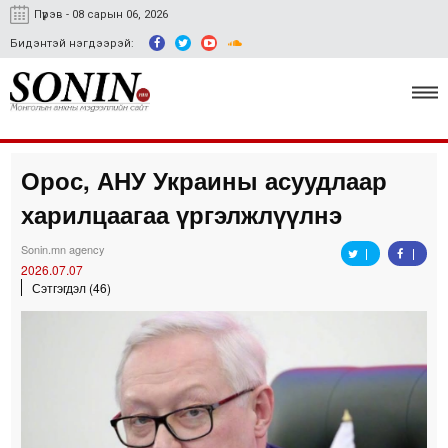
Пүрэв - 08 сарын 06, 2026
Бидэнтэй нэгдээрэй:
Орос, АНУ Украины асуудлаар
Улс төр, эдийн засаг
харилцаагаа үргэлжлүүлнэ
Гэмт хэрэг
Sonin.mn agency
Нийгэм, соёл
2026.07.07
Сэтгэгдэл (46)
Спорт
Easy news