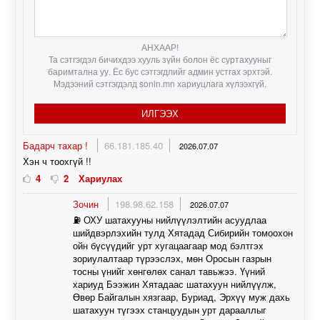
АНХААР!
Та сэтгэгдэл бичихдээ хууль зүйн болон ёс суртахууныг
баримтална уу. Ёс бус сэтгэгдлийг админ устгах эрхтэй.
Мэдээний сэтгэгдэлд sonin.mn хариуцлага хүлээхгүй.
ИЛГЭЭХ
Бадарч тахар !
66.181.185.40
2026.07.07
Хэн ч тоохгүй !!
4
2
Хариулах
Зочин
198.98.62.158
2026.07.07
⛽️ ОХУ шатахууны нийлүүлэлтийн асуудлаа
шийдвэрлэхийн тулд Хятадад Сибирийн томоохон
ойн бүсүүдийг урт хугацаагаар мод бэлтгэх
зориулалтаар түрээслэх, мөн Оросын газрын
тосны үнийг хөнгөлөх санал тавьжээ. Үүний
хариуд Бээжин Хятадаас шатахуун нийлүүлж,
Өвөр Байгалын хязгаар, Буриад, Эрхүү муж дахь
шатахуун түгээх станцуудын урт дарааллыг