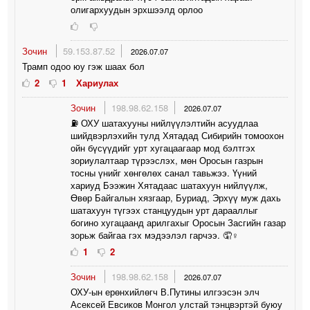
олигархуудын эрхшээлд орлоо
Зочин
59.153.87.52
2026.07.07
Трамп одоо юу гэж шаах бол
2
1
Хариулах
Зочин
198.98.62.158
2026.07.07
⛽️ ОХУ шатахууны нийлүүлэлтийн асуудлаа
шийдвэрлэхийн тулд Хятадад Сибирийн томоохон
ойн бүсүүдийг урт хугацаагаар мод бэлтгэх
зориулалтаар түрээслэх, мөн Оросын газрын
тосны үнийг хөнгөлөх санал тавьжээ. Үүний
хариуд Бээжин Хятадаас шатахуун нийлүүлж,
Өвөр Байгалын хязгаар, Буриад, Эрхүү муж дахь
шатахуун түгээх станцуудын урт дарааллыг
богино хугацаанд арилгахыг Оросын Засгийн газар
зорьж байгаа гэх мэдээлэл гарчээ. 🤦♀️
1
2
Зочин
198.98.62.158
2026.07.07
ОХУ-ын ерөнхийлөгч В.Путины илгээсэн элч
Асексей Евсиков Монгол улстай тэнцвэртэй буюу