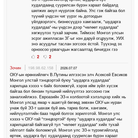
худалдаанд суурилсан бүрэн хараат байдалд
шилжих аюул нүүрлэж байна. Улс гэж байгаа бол
түүний үндсэн чиг үүрэг нь дотоодын
үйлдвэрлэгч, бизнесүүдээ хамгаалж, "шударга
худалдаа"-ны үндсэн дээр "чөлөөт худалдаа"
хөгжүүлэх тухай зарчим. Тиймээс Монгол улсын
эсрэг ажилласан ЗГ-ыг нэн даруй огцруулж, УИХ
энэ асуудлыг таслан зогсоох ёстой. Түүхэнд эх
орноосоо урвагчдын жагсаалтад бичигдэх гээ
2
2
Зочин
198.98.62.158
2026.07.07
ОХУ-ын ерөнхийлөгч В.Путины илгээсэн элч Асексей Евсиков
Монгол улстай тэнцвэртэй буюу "шударга худалдаа"
харилцаа хэзээ ч байх боломжгүй, хэрэв ийм зүйл хүсэж
байгаа бол бензин түлшний нийлүүлтээ зогсооно гэж
заналхийлжээ. Евроазийн ЭЗ-н холбоотой хэлэлцээр хийх нь
Монгол улсад ямар ч ашиггүй бөгөөд зөвхөн ОХУ-ын нуран
унаж буй ЭЗ-т шахаж буй амь тариа болж, хангамж,
нийлүүлэлтийн бааз төдий болгох зорилготой. Монгол улс
хэзээ ч ОХУ-тай "тэнцвэртэй" буюу "шударга худалдаа"-ны
харилцаатай байгаагүй тул "чөлөөт худалдаа" хийх тухай
ойлголт байх боломжгүй. Монгол улс ЭЗ-н түрэмгийлэлд
өртөж, шударга бус худалдаанд суурилсан бүрэн хараат