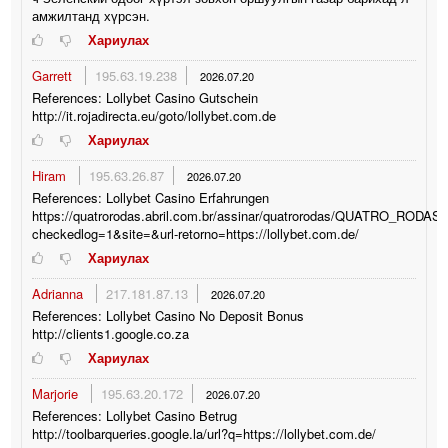
амжилтанд хүрсэн.
Хариулах
Garrett
195.63.19.238
2026.07.20
References: Lollybet Casino Gutschein
http://it.rojadirecta.eu/goto/lollybet.com.de
Хариулах
Hiram
195.63.26.87
2026.07.20
References: Lollybet Casino Erfahrungen
https://quatrorodas.abril.com.br/assinar/quatrorodas/QUATRO_R
checkedlog=1&site=&url-retorno=https://lollybet.com.de/
Хариулах
Adrianna
217.181.87.13
2026.07.20
References: Lollybet Casino No Deposit Bonus
http://clients1.google.co.za
Хариулах
Marjorie
195.63.20.172
2026.07.20
References: Lollybet Casino Betrug
http://toolbarqueries.google.la/url?q=https://lollybet.com.de/