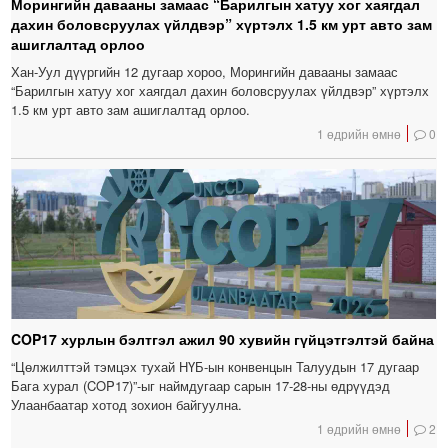
Морингийн давааны замаас “Барилгын хатуу хог хаягдал
дахин боловсруулах үйлдвэр” хүртэлх 1.5 км урт авто зам
ашиглалтад орлоо
Хан-Уул дүүргийн 12 дугаар хороо, Морингийн давааны замаас
“Барилгын хатуу хог хаягдал дахин боловсруулах үйлдвэр” хүртэлх
1.5 км урт авто зам ашиглалтад орлоо.
1 өдрийн өмнө
0
COP17 хурлын бэлтгэл ажил 90 хувийн гүйцэтгэлтэй байна
“Цөлжилттэй тэмцэх тухай НҮБ-ын конвенцын Талуудын 17 дугаар
Бага хурал (COP17)”-ыг наймдугаар сарын 17-28-ны өдрүүдэд
Улаанбаатар хотод зохион байгуулна.
1 өдрийн өмнө
2