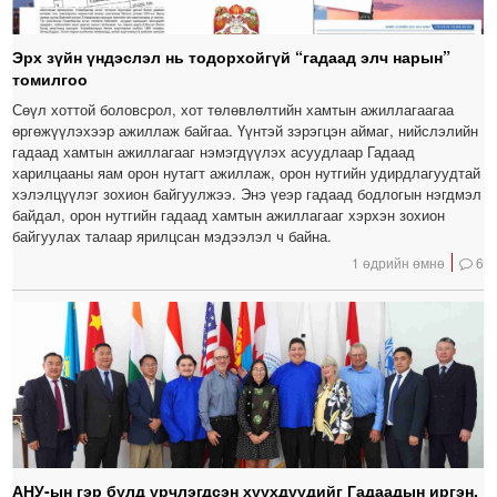
Эрх зүйн үндэслэл нь тодорхойгүй “гадаад элч нарын”
томилгоо
Сөүл хоттой боловсрол, хот төлөвлөлтийн хамтын ажиллагаагаа
өргөжүүлэхээр ажиллаж байгаа. Үүнтэй зэрэгцэн аймаг, нийслэлийн
гадаад хамтын ажиллагааг нэмэгдүүлэх асуудлаар Гадаад
харилцааны яам орон нутагт ажиллаж, орон нутгийн удирдлагуудтай
хэлэлцүүлэг зохион байгуулжээ. Энэ үеэр гадаад бодлогын нэгдмэл
байдал, орон нутгийн гадаад хамтын ажиллагааг хэрхэн зохион
байгуулах талаар ярилцсан мэдээлэл ч байна.
1 өдрийн өмнө
6
АНУ-ын гэр бүлд үрчлэгдсэн хүүхдүүдийг Гадаадын иргэн,