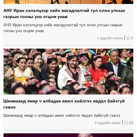
АНУ Иран хэлэлцээр хийх магадлалтай тул олон улсын
газрын тосны үнэ огцом унав
АНУ Иран хэлэлцээр хийх магадлалтай тул олон улсын газрын
тосны үнэ огцом унав
1 өдрийн өмнө
0
Шинжаанд ямар ч албадан ажил хийлгэх явдал байхгүй
гэжээ
Шинжаанд ямар ч албадан ажил хийлгэх явдал байхгүй гэжээ
2 өдрийн өмнө
28