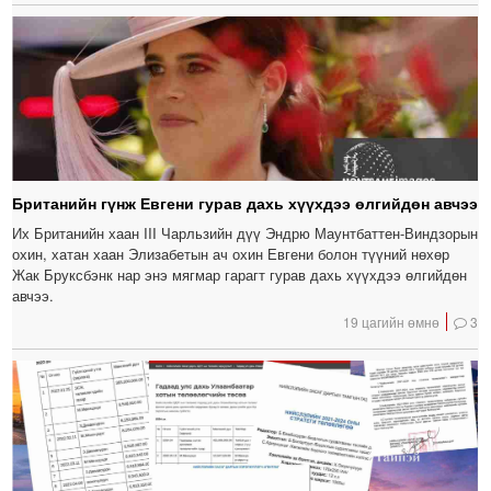
Британийн гүнж Евгени гурав дахь хүүхдээ өлгийдөн авчээ
Их Британийн хаан III Чарльзийн дүү Эндрю Маунтбаттен-Виндзорын
охин, хатан хаан Элизабетын ач охин Евгени болон түүний нөхөр
Жак Бруксбэнк нар энэ мягмар гарагт гурав дахь хүүхдээ өлгийдөн
авчээ.
19 цагийн өмнө
3