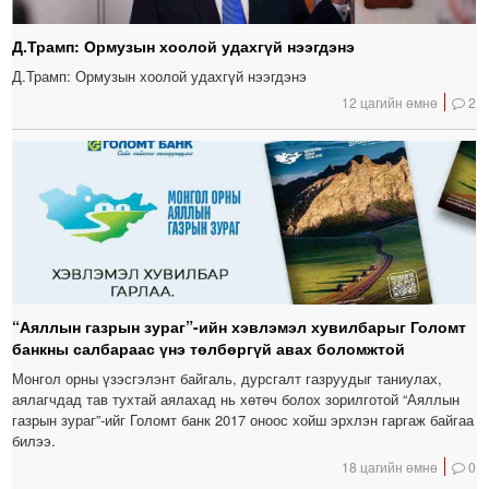
Д.Трамп: Ормузын хоолой удахгүй нээгдэнэ
Д.Трамп: Ормузын хоолой удахгүй нээгдэнэ
12 цагийн өмнө
2
“Аяллын газрын зураг”-ийн хэвлэмэл хувилбарыг Голомт
банкны салбараас үнэ төлбөргүй авах боломжтой
Монгол орны үзэсгэлэнт байгаль, дурсгалт газруудыг таниулах,
аялагчдад тав тухтай аялахад нь хөтөч болох зорилготой “Аяллын
газрын зураг”-ийг Голомт банк 2017 оноос хойш эрхлэн гаргаж байгаа
билээ.
18 цагийн өмнө
0