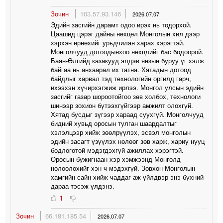
Зочин
103.57.93.146
2026.07.07
Эдийн засгийн дарамт одоо ирэх нь тодорхой.
Цаашид цэрэг дайны нөхцөл Монголын хил дээр
хэрхэн өрнөхийг урьдчилан харах хэрэгтэй.
Монголчууд дотоодынхоо нөхцлийг бас бодоорой.
Баян-Өлгийд казакууд элдэв янзын буруу үг хэлж
байгаа нь анхаарал их татна. Хятадын дотоод
байдлыг харвал тэд технологийн оргилд гарч,
ихээхэн хүчирхэгжиж ирлээ. Монгол улсын эдийн
засгийг газар шороотойгоо зөв холбох, технологи
шинээр зохион бүтээхгүйгээр амжилт олохгүй.
Хятад бусдыг зүгээр хараад суухгүй. Монголчууд
бидний хувьд оросын тулган шаардалтыг
хэлэлцээр хийж зөөлрүүлэх, эсвэл монголын
эдийн засагт үзүүлэх нөлөөг зөв харж, хариу нууц
бодлоготой мэдэгдэхгүй ажиллах хэрэгтэй.
Оросын бужигнаан хэр хэмжээнд Монголд
нөлөөлөхийг хэн ч мэдэхгүй. Зөвхөн Монголын
хамгийн сайн хийж чаддаг аж үйлдвэр энэ бүхний
дараа тэсэж үлдэнэ.
1
Зочин
66.181.185.54
2026.07.07