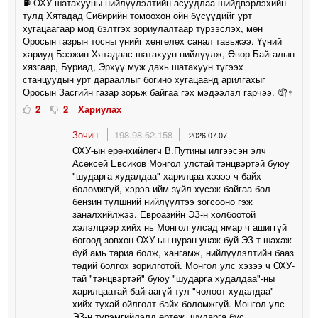
⛽️ ОХУ шатахууны нийлүүлэлтийн асуудлаа шийдвэрлэхийн
тулд Хятадад Сибирийн томоохон ойн бүсүүдийг урт
хугацаагаар мод бэлтгэх зориулалтаар түрээслэх, мөн
Оросын газрын тосны үнийг хөнгөлөх санал тавьжээ. Үүний
хариуд Бээжин Хятадаас шатахуун нийлүүлж, Өвөр Байгалын
хязгаар, Буриад, Эрхүү муж дахь шатахуун түгээх
станцуудын урт дарааллыг богино хугацаанд арилгахыг
Оросын Засгийн газар зорьж байгаа гэх мэдээлэл гарчээ. 🤦♀️
2
2
Хариулах
Зочин
198.98.62.158
2026.07.07
ОХУ-ын ерөнхийлөгч В.Путины илгээсэн элч
Асексей Евсиков Монгол улстай тэнцвэртэй буюу
"шударга худалдаа" харилцаа хэзээ ч байх
боломжгүй, хэрэв ийм зүйл хүсэж байгаа бол
бензин түлшний нийлүүлтээ зогсооно гэж
заналхийлжээ. Евроазийн ЭЗ-н холбоотой
хэлэлцээр хийх нь Монгол улсад ямар ч ашиггүй
бөгөөд зөвхөн ОХУ-ын нуран унаж буй ЭЗ-т шахаж
буй амь тариа болж, хангамж, нийлүүлэлтийн бааз
төдий болгох зорилготой. Монгол улс хэзээ ч ОХУ-
тай "тэнцвэртэй" буюу "шударга худалдаа"-ны
харилцаатай байгаагүй тул "чөлөөт худалдаа"
хийх тухай ойлголт байх боломжгүй. Монгол улс
ЭЗ-н түрэмгийлэлд өртөж, шударга бус