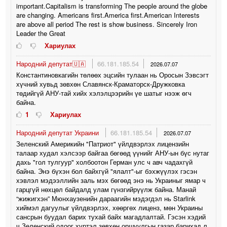
important.Capitalism is transforming The people around the globe
are changing. Americans first.America first.American Interests
are above all period The rest is show business. Sincerely Iron
Leader the Great
Хариулах
Hapoдний депутат🇺🇦
66.181.185.54
2026.07.07
Константиновкагийн төлөөх эцсийн тулаан нь Оросын Зэвсэгт
хүчний хувьд зөвхөн Славянск-Краматорск-Дружковка
төдийгүй АНУ-тай хийх хэлэлцээрийн үе шатыг нээж өгч
байна.
1
Хариулах
Народний депутат Украини
66.181.185.54
2026.07.07
Зеленский Америкийн "Патриот" үйлдвэрлэх лицензийн
талаар худал хэлсээр байгаа бөгөөд үүнийг АНУ-ын бүс нутаг
дахь "гол тулгуур" холбоотон Герман улс ч авч чадахгүй
байна. Энэ бүхэн бол байхгүй "ялалт"-ыг бэхжүүлэх гэсэн
хэвлэл мэдээллийн заль мэх бөгөөд энэ нь Украиныг ямар ч
гарцгүй нөхцөл байдалд улам гүнзгийрүүлж байна. Манай
“жижигхэн” Мюнхаузенийн дараагийн мэдэгдэл нь Starlink
хиймэл дагуулыг үйлдвэрлэх, хөөргөх лиценз, мөн Украины
сансрын буудал барих тухай байх магадлалтай. Гэсэн хэдий
ч Зеленский одоог хүртэл зөвхөн оршуулгын газар барихад л