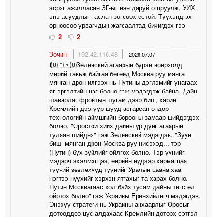
эсрэг ажилласан ЗГ-ыг нэн даруй огцруулж, УИХ
энэ асуудлыг таслан зогсоох ёстой. Түүхэнд эх
орноосоо урвагчдын жагсаалтад бичигдэх гээ
2
2
Зочин
192.42.116.48
2026.07.07
❗️🇺🇦🇷🇺Зеленский агаарын бүрэн ноёрхолд
мөрий тавьж байгаа бөгөөд Москва руу мянга
мянган дрон илгээх нь Путины дэглэмийг унагаах
яг эргэлтийн цэг болно гэж мэдэгдэж байна. Дайн
шаварлаг фронтын шугам дээр биш, харин
Кремлийн дээгүүр шууд асгарсан өндөр
технологийн аймшгийн борооны замаар шийдэгдэх
болно. "Оростой хийх дайны үр дүнг агаарын
тулаан шийднэ" гэж Зеленский мэдэгдэв. "Зуун
биш, мянган дрон Москва руу нисэхэд... тэр
(Путин) бүх зүйлийг ойлгох болно. Тэр үүнийг
мэдэрч эхэлмэгцээ, өөрийн нүдээр хармагцаа
түүний зөвлөхүүд түүнийг Уралын цаана хаа
нэгтээ нүүхийг хэрхэн ятгахыг та харах болно.
Путин Москвагаас хол байх тусам дайны төгсгөл
ойртох болно" гэж Украины Ерөнхийлөгч мэдэгдэв.
Энэхүү стратеги нь Украины анхаарлыг Оросыг
дотооддоо цус алдахаас Кремлийн доторх сэтгэл