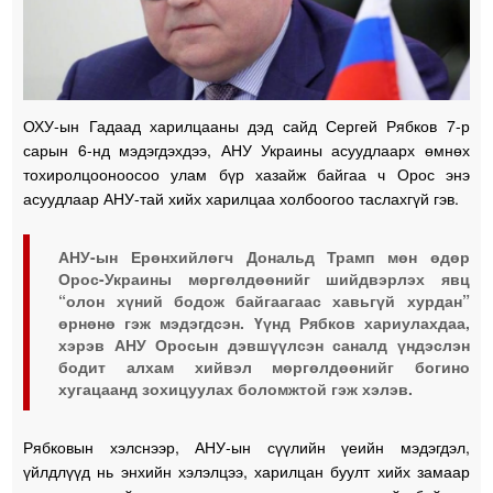
ОХУ-ын Гадаад харилцааны дэд сайд Сергей Рябков 7-р
сарын 6-нд мэдэгдэхдээ, АНУ Украины асуудлаарх өмнөх
тохиролцооноосоо улам бүр хазайж байгаа ч Орос энэ
асуудлаар АНУ-тай хийх харилцаа холбоогоо таслахгүй гэв.
АНУ-ын Ерөнхийлөгч Дональд Трамп мөн өдөр
Орос-Украины мөргөлдөөнийг шийдвэрлэх явц
“олон хүний бодож байгаагаас хавьгүй хурдан”
өрнөнө гэж мэдэгдсэн. Үүнд Рябков хариулахдаа,
хэрэв АНУ Оросын дэвшүүлсэн саналд үндэслэн
бодит алхам хийвэл мөргөлдөөнийг богино
хугацаанд зохицуулах боломжтой гэж хэлэв.
Рябковын хэлснээр, АНУ-ын сүүлийн үеийн мэдэгдэл,
үйлдлүүд нь энхийн хэлэлцээ, харилцан буулт хийх замаар