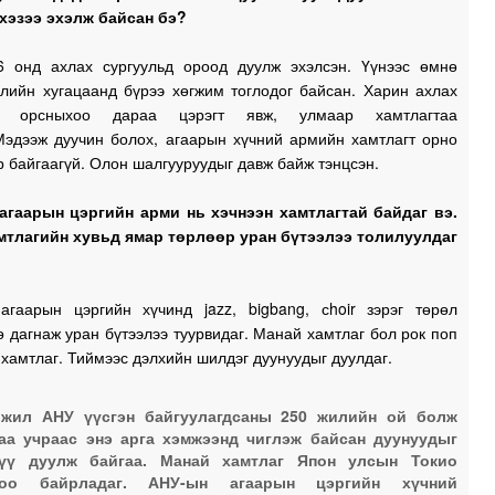
 хэзээ эхэлж байсан бэ?
1
6 онд ахлах сургуульд ороод дуулж эхэлсэн. Үүнээс өмнө
илийн хугацаанд бүрээ хөгжим тоглодог байсан. Харин ахлах
ьд орсныхоо дараа цэрэгт явж, улмаар хамтлагтаа
 Мэдээж дуучин болох, агаарын хүчний армийн хамтлагт орно
1
р байгаагүй. Олон шалгууруудыг давж байж тэнцсэн.
агаарын цэргийн арми нь хэчнээн хамтлагтай байдаг вэ.
1
мтлагийн хувьд ямар төрлөөр уран бүтээлээ толилуулдаг
1
агаарын цэргийн хүчинд jazz, bigbang, сhoir зэрэг төрөл
1
 дагнаж уран бүтээлээ туурвидаг. Манай хамтлаг бол рок поп
хамтлаг. Тиймээс дэлхийн шилдэг дуунуудыг дуулдаг.
 жил АНУ үүсгэн байгуулагдсаны 250 жилийн ой болж
1
аа учраас энэ арга хэмжээнд чиглэж байсан дуунуудыг
хүү дуулж байгаа. Манай хамтлаг Япон улсын Токио
ноо байрладаг. АНУ-ын агаарын цэргийн хүчний