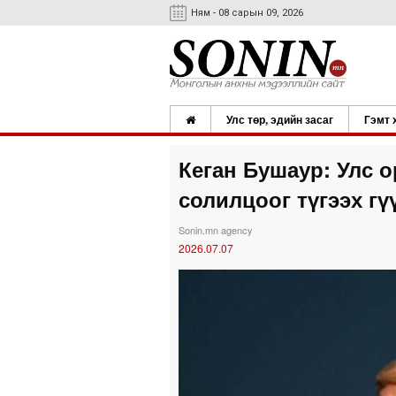
Ням - 08 сарын 09, 2026
Улс төр, эдийн засаг
Гэмт 
Кеган Бушаур: Улс 
солилцоог түгээх г
Sonin.mn agency
2026.07.07