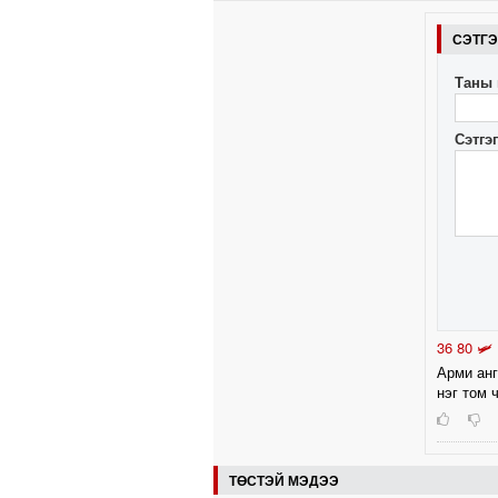
СЭТГ
Таны 
Сэтгэ
36 80 🛩
Арми анг
нэг том 
ТӨСТЭЙ МЭДЭЭ