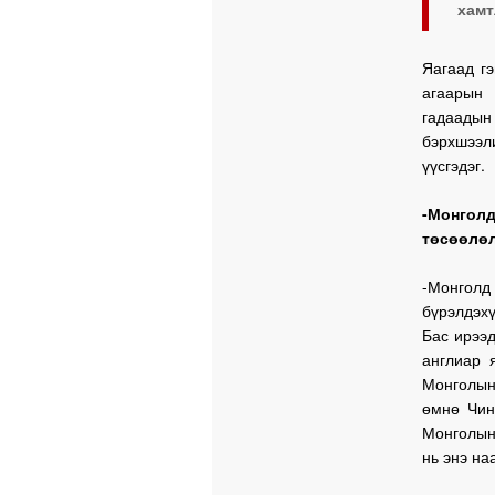
хамт
Яагаад гэ
агаарын 
гадаадын
бэрхшээл
үүсгэдэг.
-Монгол
төсөөлөл
-Монголд
бүрэлдэхү
Бас ирээд
англиар 
Монголын
өмнө Чин
Монголын 
нь энэ на