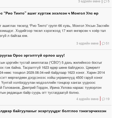
3 өдрийн өмнө
5
с “Рио Тинто” ашиг хүртэж эхэлсэн ч Монгол Улс өр
 ашиглах төсөлд “Рио Тинто” групп 66 хувь, Монгол Улсын Засгийн
эзэмшдэг. Хэдийгээр төсөл хэрэгжээд 17 жил өнгөрсөн ч хоёр тал
эгүй л байгаа юм.
3 өдрийн өмнө
51
 руугаа Орос эргэлтгүй орлоо шүү!
ын цэргийн тусгай ажиллагаа (“СВО”) 5 дахь жилийнхээ босгыг
лох гэж байна. Тасралтгүй 1623 өдөр шөнө байлджээ. Цөмрөлт
24-нөөс тооцвол 2029.08.04-ний байдлаар 1623 хоног. Харин 2014
сэгт мөргөлдөөн дэгдсэнээс хойш украинчууд 4500 гаруй хоног
. Үүнтэй холбогдуулан мэдээллийн тэнцвэр хангах үүднээс
й Голованов, Дмитрий Гордон, Ирина Узлова нараас түүвэрлэн
тын редакцын байр суурь огт тусгагдаагүй болно.
4 өдрийн өмнө
19
лдвэр байгуулахыг эсэргүүцдэг болтлоо тэнэгэрчихсэн