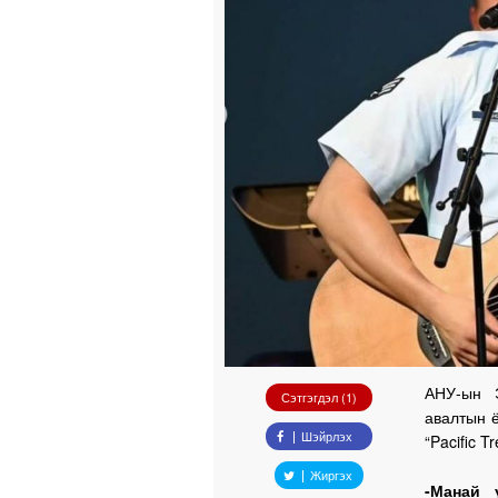
АНУ-ын 
Сэтгэгдэл (1)
авалтын 
Шэйрлэх
“Pacific 
Жиргэх
-Манай 