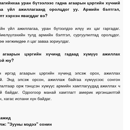
лагийнхаа уран бүтээлээс гадна агаарын цэргийн хүчний
аа үйл ажиллагаанд оролцдог уу. Армийн бэлтгэл,
лт хэрхэн явагддаг вэ?
ийн үйл ажиллагаа, уран бүтээлдээ илүү их цаг гаргадаг.
иелүүлэхийн тулд армийн бэлтгэл, сургуулилтад оролцдог.
ө хөгжимдөө л цаг заваа зориулдаг.
 агаарын цэргийн хүчинд гадаад хүмүүс ажиллах
ой юу?
ын иргэд агаарын цэргийн хүчинд элсэж орох, ажиллах
й. Энд элсэж орсон, ажиллаж байгаа хүмүүсээс сонгон
лалтаар орж тэнцсэн хүмүүс армийн хамтлагуудад ажиллах ч
й байдаг. Одоогоор манай хамтлагт америк иргэншилтэй
н, хагас испани хүн байдаг.
хажид
лж: "Зууны мэдээ" сонин