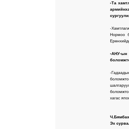
-Та хамт
армийнх
сургуули
-Хамтлаг
Нормоо б
Ерөнхийдө
-АНУ-ын
боломжт
-Гадаад
боломжто
шалгаруу
боломжто
хагас япо
Ч.Бямба
Эх сурва