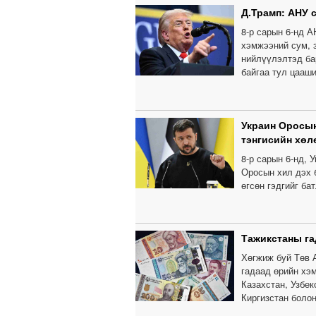
Д.Трамп: АНУ 
8-р сарын 6-нд 
хэмжээний сум, з
нийлүүлэлтэд бар
байгаа тул цааш
Украин Оросын
тэнгисийн хөл
8-р сарын 6-нд, 
Оросын хил дэх 
өгсөн гэдгийг ба
Тажикстаны га
Хөгжиж буй Төв 
гадаад өрийн хэ
Казахстан, Узбе
Киргизстан болон