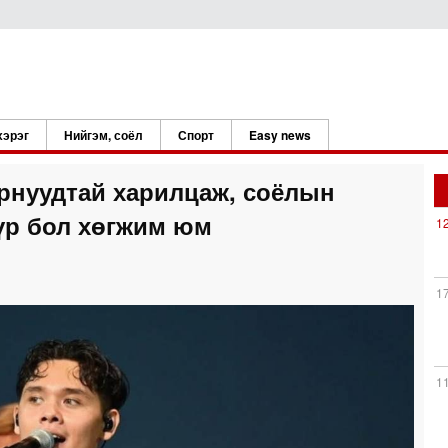
хэрэг
Нийгэм, соёл
Спорт
Easy news
орнуудтай харилцаж, соёлын
үүр бол хөгжим юм
1
1
1