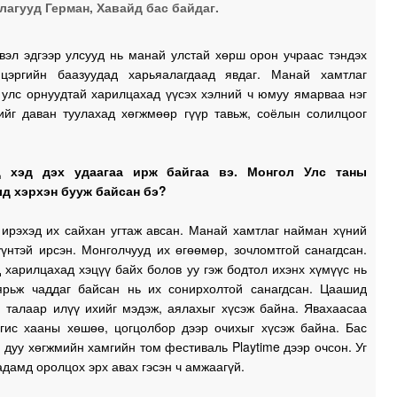
лагууд Герман, Хавайд бас байдаг.
1
вэл эдгээр улсууд нь манай улстай хөрш орон учраас тэндэх
1
цэргийн баазуудад харьяалагдаад явдаг. Манай хамтлаг
 улс орнуудтай харилцахад үүсэх хэлний ч юмуу ямарваа нэг
ийг даван туулахад хөгжмөөр гүүр тавьж, соёлын солилцоог
0
0
д хэд дэх удаагаа ирж байгаа вэ. Монгол Улс таны
0
д хэрхэн бууж байсан бэ?
 ирэхэд их сайхан угтаж авсан. Манай хамтлаг найман хүний
үнтэй ирсэн. Монголчууд их өгөөмөр, зочломтгой санагдсан.
 харилцахад хэцүү байх болов уу гэж бодтол ихэнх хүмүүс нь
ярьж чаддаг байсан нь их сонирхолтой санагдсан. Цаашид
 талаар илүү ихийг мэдэж, аялахыг хүсэж байна. Явахаасаа
гис хааны хөшөө, цогцолбор дээр очихыг хүсэж байна. Бас
дуу хөгжмийн хамгийн том фестиваль Playtime дээр очсон. Уг
адамд оролцох эрх авах гэсэн ч амжаагүй.