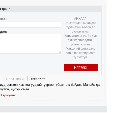
ЭГДЭЛ
1
нэр:
АНХААР!
Та сэтгэгдэл бичихдээ
хууль зүйн болон ёс
гдэл:
суртахууныг
баримтална уу. Ёс бус
сэтгэгдлийг админ
устгах эрхтэй.
Мэдээний сэтгэгдэлд
sonin.mn хариуцлага
хүлээхгүй.
ИЛГЭЭХ
66.181.188.73
2026.07.07
иуд цомхон хамтлагуудтай, үүргээ гүйцэтгэж байдаг. Манайх дан
чуулга, нүсэр юмөө.
Хариулах