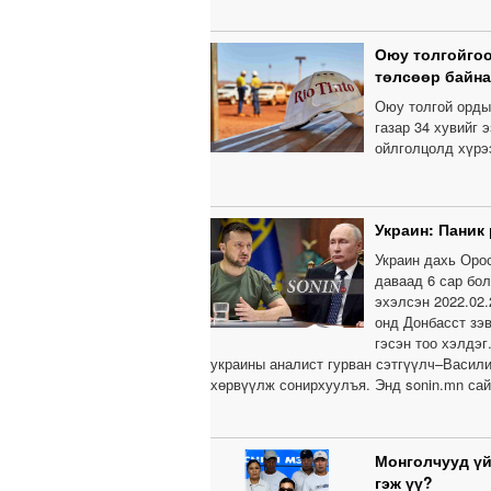
Оюу толгойгоо
төлсөөр байна
Оюу толгой ордыг
газар 34 хувийг 
ойлголцолд хүрэ
Украин: Паник
Украин дахь Орос
даваад 6 сар бо
эхэлсэн 2022.02.
онд Донбасст зэв
гэсэн тоо хэлдэг
украины аналист гурван сэтгүүлч–Васили
хөрвүүлж сонирхуулъя. Энд sonin.mn сай
Монголчууд үй
гэж үү?