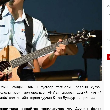
2
1
1
1
1
Элчин сайдын яамны тусгаар тогтнолын баярын хүлээн
ёслолыг зорин ирж оролцсон АНУ-ын агаарын цэргийн хүчний
1
Trends” хамтлагийн гоцлол дуучин Кеган Бушауртай ярицлаа.
уншигчдад өөрийгөө танилцуулна уу. Дуучин болох