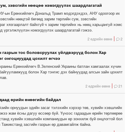
сум, зэвсгийн нөөцөө нэмэгдүүлэх шаардлагатай
АНУ-ын Ерөнхийлөгч Дональд Трамп мэдэгдэхдээ, АНУ одоогоор их
эвсгийн нөөцтэй бөгөөд зарим төрлийн сум, зэвсгийн
аг хязгаарлалт байхгүй ч зарим төрлийнх нь нөөц харьцангуй хомс
ид үргэлжлүүлэн нэмэгдүүлэх шаардлагатай гэжээ.
2 өдрийн өмнө
2
 газрын тос боловсруулах үйлдвэрүүд болон Хар
өг онгоцнуудад цохилт өгчээ
Украины Ерөнхийлөгч В.Зеленский Украины батлан ​​хамгаалах хүчин
байгууламжууд болон Хар тэнгис дэх байнуудад алсын зайн цохилт
тлав.
2 өдрийн өмнө
21
даад өрийн өнөөгийн байдал
Азийн орнуудын эдийн засаг тэлэхийн хэрээр төв, хувийн хэвшлийн
мжээ жам ёсны дагуу өссөөр буй. Үүнээс гадаадын өрийн төрлөөрөө
кстанд хувийн хэвшлийн компаниудын өр зонхилж буй онцлогтой бол
 Тажикстанд засгийн газрын өр давамгайлж байна.