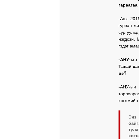
гараагаа
-Анх 201
гурван ж
сургуул
нэгдсэн.
гэдэг ама
-АНУ-ын 
Танай ха
вэ?
-АНУ-ын 
төрлөөрөө
хөгжмийн 
Энэ
байг
түл
хот