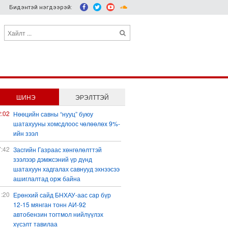
Бидэнтэй нэгдээрэй:
ШИНЭ
ЭРЭЛТТЭЙ
2:02
Нөөцийн савны “нууц” буюу
шатахууны хомсдлоос чөлөөлөх 9%-
ийн зээл
7:42
Засгийн Газраас хөнгөлөлттэй
зээлээр дэмжсэний үр дүнд
шатахуун хадгалах савнууд эхнээсээ
ашиглалтад орж байна
1:20
Ерөнхий сайд БНХАУ-аас сар бүр
12-15 мянган тонн АИ-92
автобензин тогтмол нийлүүлэх
хүсэлт тавилаа