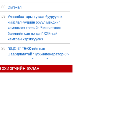
0:30
Эмгэнэл
7:59
Улаанбаатарын утааг бууруулах,
нийслэлчүүдийн эрүүл мэндийг
хамгаалах төслийг “Чингис хаан
баялгийн сан нэгдэл” ХХК-тай
хамтран хэрэгжүүлнэ
7:28
"ДЦС-3” ТӨХК-ийн нэн
шаардлагатай “Турбингенератор-5”-
ын шинэчлэлийн төсвийг
шийдвэрлэхээр болов
ЗОХИОГЧИЙН БУЛАН
6:25
Шатахуун дамлан борлуулсан хоёр
зөрчлийг илрүүлэн шалгаж байна
3:18
“Сэцэн ханы хүлэг” МСУХ-ны 30
жилийн ойн уралдааны түрүү
морьдыг Prius 30 автомашинаар
байлна
3:01
Б.Пүрэвдагва: 103 үйлчилгээний
зөвшөөрлийг цуцалснаар төрийн
хүнд суртал, олон шат дамжлагыг