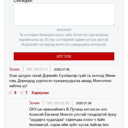
Сэтгэгдэл:
АНХААР!
Та сэтгэгдэл бичихдээ хууль зүйн болон ёс суртахууныг
баримтална уу. Ёс бус сэтгэгдлийг админ устгах эрхтэй.
Мэдээний сэтгэгдэлд sonin.mn хариуцлага хүлээхгүй.
ИЛГЭЭХ
Зочин
185.129.61.3
2026.07.06
Усан цэлдэн гахай Доржийн Сүхбаатар гуай та эхлээд Өмнө-
говь Дорнодод үүрлэсэн хужаануудыгаа аваад Монголоос
зайлна уу!
9
7
Хариулах
Зочин
185.129.62.63
2026.07.06
ОХУ-ын ерөнхийлөгч В.Путины илгээсэн элч
Асексей Евсиков Монгол улстай тэнцвэртэй буюу
"шударга худалдаа" харилцаа хэзээ ч байх
боломжгүй, хэрэв ийм зүйл хүсэж байгаа бол