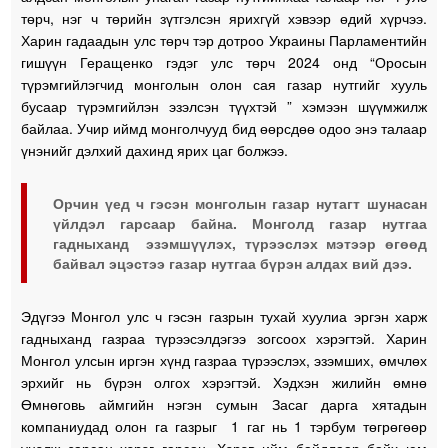
төрч, нэг ч төрийн зүтгэлсэн ярихгүй хэвээр өдий хүрчээ.
Харин гадаадын улс төрч тэр дотроо Украины Парламентийн
гишүүн Геращенко гэдэг улс төрч 2024 онд “Оросын
түрэмгийлэгчид монголын олон сая газар нутгийг хууль
бусаар түрэмгийлэн эзэлсэн түүхтэй ” хэмээн шүүмжилж
байлаа. Учир иймд монголчууд бид өөрсдөө одоо энэ талаар
үнэнийг дэлхий дахинд ярих цаг болжээ.
Орчин үед ч гэсэн монголын газар нутагт шунасан
үйлдэл гарсаар байна. Монголд газар нутгаа
гадныханд эзэмшүүлэх, түрээслэх мэтээр өгөөд
байвал эцэстээ газар нутгаа бүрэн алдах вий дээ.
Эдүгээ Монгол улс ч гэсэн газрын тухай хуулиа эргэн харж
гадныханд газраа түрээсэлдэгээ зогсоох хэрэгтэй. Харин
Монгол улсын иргэн хүнд газраа түрээслэх, эзэмших, өмчлөх
эрхийг нь бүрэн олгох хэрэгтэй. Хэдхэн жилийн өмнө
Өмнөговь аймгийн нэгэн сумын Засаг дарга хятадын
компаниудад олон га газрыг 1 гаг нь 1 тэрбум төгрөгөөр
үнэлж зарсан хэрэг гарсан. Хэрэв ийм байдлаар байх юм