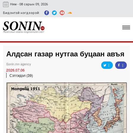
Ням - 08 сарын 09, 2026
Бидэнтэй нэгдээрэй:
Алдсан газар нутгаа буцаан авъя
Улс төр, эдийн засаг
Sonin.mn agency
Гэмт хэрэг
2026.07.06
Сэтгэгдэл (39)
Нийгэм, соёл
Спорт
Easy news