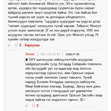
ойлголт байх боломжгүй. Монгол улс ЭЗ-н түрэмгийлэлд
өртөж, шударга бус худалдаанд суурилсан бүрэн хараат
байдалд шилжих аюул нүүрлэж байна. Улс гэж байгаа бол
түүний үндсэн чиг үүрэг нь дотоодын үйлдвэрлэгч,
бизнесүүдээ хамгаалж, "шударга худалдаа"-ны үндсэн дээр
"чөлөөт худалдаа" хөгжүүлэх тухай зарчим. Тиймээс Монгол
улсын эсрэг ажилласан ЗГ-ыг нэн даруй огцруулж, УИХ энэ
асуудлыг таслан зогсоох ёстой. Орос улс Монгол улсад 75
хувийн татвар ноогдуулдаг юм
3
Хариулах
Зочин
185.129.62.63
2026.07.06
⛽️ ОХУ шатахууны нийлүүлэлтийн асуудлаа
шийдвэрлэхийн тулд Хятадад Сибирийн томоохон
ойн бүсүүдийг урт хугацаагаар мод бэлтгэх
зориулалтаар түрээслэх, мөн Оросын газрын
тосны үнийг хөнгөлөх санал тавьжээ. Үүний
хариуд Бээжин Хятадаас шатахуун нийлүүлж,
Өвөр Байгалын хязгаар, Буриад, Эрхүү муж дахь
шатахуун түгээх станцуудын урт дарааллыг
богино хугацаанд арилгахыг Оросын Засгийн газар
зорьж байгаа гэх мэдээлэл гарчээ. 🤦♀️
3