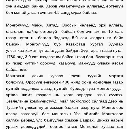
хүн амьдарч байна. Хэрэв улаантнуудын аллаганд өртөөгүй
бол манай улсын хүн ам 4.5 саяд хүрэх байлаа.
Монголчууд Манж, Хятад, Оросын нөлөөнд орж аллага,
өлсгөлөн, дайнд өртөөгүй байсан бол хүн ам нь 15 сая,
газар нутаг нь багаар бодоход 5.0 сая квадрат км байх
байсан. Монголчууд бүр Казахстад хүртэл Зүүнгар
улсынхаа хамаг нутгаа алдсан байдаг. Зүүнгарын газар нутаг
1780 онд 3.0 сая квадрат км байсан гээд бод. Зүүнгарын тэр
их газар нутгийг оросууд, казахууд, манжууд хувааж авсан
байдаг юм.
Монголыг дахин хуваах гэсэн түүхийг мартаж
болохгүй. Оросууд өнгөрсөн 400 жилд хойд монголын газар
нутгийг мэдэлдээ аваад нутгийн буриад, тува монголчуудыг
үржил шимт газраас нь хөөж өөрсдөө эзэн суужээ.
Зөвлөлтийн коммунистууд Туваг Монголоос салгаад дээр нь
Тувагийн үлдсэн нутаг хэмээн баахан газар нутаг Монголоос
аваад зогсоогүй бас монголын Увс аймгийг Монголоос
салгаж Дөрвөд улс байгуулна хэмээн Бадрах, Шижээ нарын
урвагч дөрвөдүүдийг өөртөө татаж Монголыг хуваах гэж