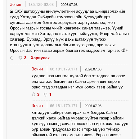
Зочин
185.129.62.63
2026.07.06
⛽️ ОХУ шатахууны нийлүүлэлтийн асуудлаа шийдвэрлэхийн
тулд Хятадад Сибирийн томоохон ойн бүсүүдийг урт
хугацаагаар мод бэлтгэх зориулалтаар түрээслэх, мөн
Оросын газрын тосны үнийг хөнгөлөх санал тавьжээ. Үүний
хариуд Бээжин Хятадаас шатахуун нийлүүлж, Өвөр Байгалын
хязгаар, Буриад, Эрхүү муж дахь шатахуун түгээх
станцуудын урт дарааллыг богино хугацаанд арилгахыг
Оросын Засгийн газар зорьж байгаа гэх мэдээлэл гарчээ. 🤦♀️
3
Хариулах
Зочин
66.181.179.171
2026.07.06
худлаа шаа монгол дуртай бол хятадаас ав орос
энэтхэгээс бензин авч байна армян шиг ёвропт
орно гээд хятадын нэг муж болох гээд байна уу
3
1
Зочин
66.181.179.171
2026.07.06
хятадууд сибирт орж ирэх гэж бэлдэж байна
дэлхий халж байгаа учраас хүйтэн газар хайсан
хүн зүүн өмнөд азиар тэнэж явна ирэх жил халуун
бүр арван градусаар ихэсч торнад үер түймэр
аймшигтай ихсэнэ америк тивээс ёвроп тивээс