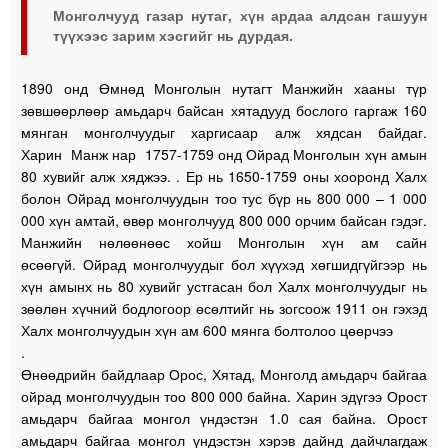
Монголчууд газар нутаг, хүн ардаа алдсан гашуун
түүхээс зарим хэсгийг нь дурдая.
1890 онд Өмнөд Монголын нутагт Манжийн хааны түр
зөвшөөрлөөр амьдарч байсан хятадууд бослого гаргаж 160
мянган монголчуудыг харгисаар алж хядсан байдаг.
Харин Манж нар 1757-1759 онд Ойрад Монголын хүн амын
80 хувийг алж хяджээ. . Ер нь 1650-1759 оны хооронд Халх
болон Ойрад монголчуудын тоо тус бүр нь 800 000 – 1 000
000 хүн амтай, өвөр монголчууд 800 000 орчим байсан гэдэг.
Манжийн нөлөөнөөс хойш Монголын хүн ам сайн
өсөөгүй. Ойрад монголчуудыг бол хүүхэд хөгшидгүйгээр нь
хүн амынх нь 80 хувийг устгасан бол Халх монголчуудыг нь
зөөлөн хүчний бодлогоор өсөлтийг нь зогсоож 1911 он гэхэд
Халх монголчуудын хүн ам 600 мянга болтолоо цөөрчээ
.
Өнөөдрийн байдлаар Орос, Хятад, Монголд амьдарч байгаа
ойрад монголчуудын тоо 800 000 байна. Харин эдүгээ Орост
амьдарч байгаа монгол үндэстэн 1.0 сая байна. Орост
амьдарч байгаа монгол үндэстэн хэрэв дайнд дайчлагдаж