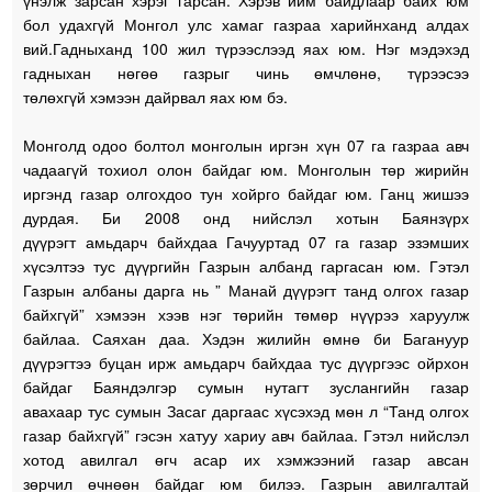
бол удахгүй Монгол улс хамаг газраа харийнханд алдах
вий.Гадныханд 100 жил түрээслээд яах юм. Нэг мэдэхэд
гадныхан нөгөө газрыг чинь өмчлөнө, түрээсээ
төлөхгүй хэмээн дайрвал яах юм бэ.
Монголд одоо болтол монголын иргэн хүн 07 га газраа авч
чадаагүй тохиол олон байдаг юм. Монголын төр жирийн
иргэнд газар олгохдоо тун хойрго байдаг юм. Ганц жишээ
дурдая. Би 2008 онд нийслэл хотын Баянзүрх
дүүрэгт амьдарч байхдаа Гачууртад 07 га газар эзэмших
хүсэлтээ тус дүүргийн Газрын албанд гаргасан юм. Гэтэл
Газрын албаны дарга нь ” Манай дүүрэгт танд олгох газар
байхгүй” хэмээн хээв нэг төрийн төмөр нүүрээ харуулж
байлаа. Саяхан даа. Хэдэн жилийн өмнө би Багануур
дүүрэгтээ буцан ирж амьдарч байхдаа тус дүүргээс ойрхон
байдаг Баяндэлгэр сумын нутагт зуслангийн газар
авахаар тус сумын Засаг даргаас хүсэхэд мөн л “Танд олгох
газар байхгүй” гэсэн хатуу хариу авч байлаа. Гэтэл нийслэл
хотод авилгал өгч асар их хэмжээний газар авсан
зөрчил өчнөөн байдаг юм билээ. Газрын авилгалтай