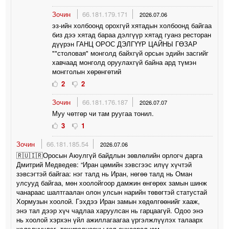
Зочин
66.181.179.171
2026.07.06
эз-ийн холбоонд орохгүй хятадын холбоонд байгаа
биз дээ хятад бараа дэлгүүр хятад гуанз ресторан
дүүрэн ГАНЦ ОРОС ДЭЛГҮҮР ЦАЙНЫ ГӨЗАР
""столовая" монголд байхгүй орсын эдийн засгийг
хавчаад монголд оруулахгүй байна ард түмэн
монгголын хөрөнгөтий
2
2
Зочин
66.181.176.187
2026.07.07
Муу чөтгөр чи там руугаа тонил.
3
1
Зочин
66.181.185.54
2026.07.06
🇷🇺🇮🇷Оросын Аюулгүй байдлын зөвлөлийн орлогч дарга
Дмитрий Медведев: “Иран цөмийн зэвсгээс илүү хүчтэй
зэвсэгтэй байгаа: нэг талд нь Иран, нөгөө талд нь Оман
улсууд байгаа, мөн хоолойгоор дамжин өнгөрөх замын шинж
чанараас шалтгаалан олон улсын нарийн төвөгтэй статустай
Хормузын хоолой. Гэхдээ Иран замын хөдөлгөөнийг хааж,
энэ тал дээр хүч чадлаа харуулсан нь гарцаагүй. Одоо энэ
нь хоолой хэрхэн үйл ажиллагаагаа үргэлжлүүлэх талаарх
хэлэлцүүлэг, тохиролцооны гол анхаарал юм.