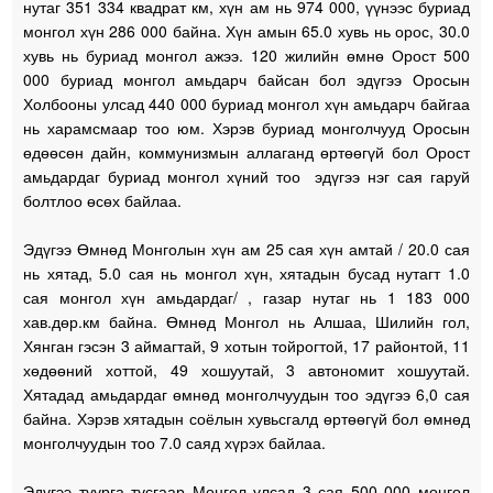
нутаг 351 334 квадрат км, хүн ам нь 974 000, үүнээс буриад
монгол хүн 286 000 байна. Хүн амын 65.0 хувь нь орос, 30.0
хувь нь буриад монгол ажээ. 120 жилийн өмнө Орост 500
000 буриад монгол амьдарч байсан бол эдүгээ Оросын
Холбооны улсад 440 000 буриад монгол хүн амьдарч байгаа
нь харамсмаар тоо юм. Хэрэв буриад монголчууд Оросын
өдөөсөн дайн, коммунизмын аллаганд өртөөгүй бол Орост
амьдардаг буриад монгол хүний тоо эдүгээ нэг сая гаруй
болтлоо өсөх байлаа.
Эдүгээ Өмнөд Монголын хүн ам 25 сая хүн амтай / 20.0 сая
нь хятад, 5.0 сая нь монгол хүн, хятадын бусад нутагт 1.0
сая монгол хүн амьдардаг/ , газар нутаг нь 1 183 000
хав.дөр.км байна. Өмнөд Монгол нь Алшаа, Шилийн гол,
Хянган гэсэн 3 аймагтай, 9 хотын тойрогтой, 17 районтой, 11
хөдөөний хоттой, 49 хошуутай, 3 автономит хошуутай.
Хятадад амьдардаг өмнөд монголчуудын тоо эдүгээ 6,0 сая
байна. Хэрэв хятадын соёлын хувьсгалд өртөөгүй бол өмнөд
монголчуудын тоо 7.0 саяд хүрэх байлаа.
Эдүгээ туурга тусгаар Монгол улсад 3 сая 500 000 монгол