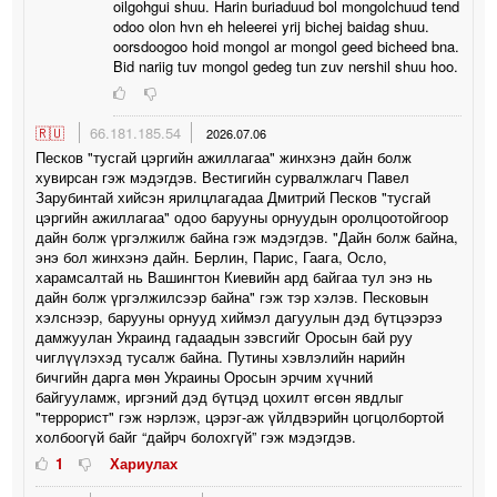
oilgohgui shuu. Harin buriaduud bol mongolchuud tend
odoo olon hvn eh heleerei yrij bichej baidag shuu.
oorsdoogoo hoid mongol ar mongol geed bicheed bna.
Bid nariig tuv mongol gedeg tun zuv nershil shuu hoo.
🇷🇺
66.181.185.54
2026.07.06
Песков "тусгай цэргийн ажиллагаа" жинхэнэ дайн болж
хувирсан гэж мэдэгдэв. Вестигийн сурвалжлагч Павел
Зарубинтай хийсэн ярилцлагадаа Дмитрий Песков "тусгай
цэргийн ажиллагаа" одоо барууны орнуудын оролцоотойгоор
дайн болж үргэлжилж байна гэж мэдэгдэв. "Дайн болж байна,
энэ бол жинхэнэ дайн. Берлин, Парис, Гаага, Осло,
харамсалтай нь Вашингтон Киевийн ард байгаа тул энэ нь
дайн болж үргэлжилсээр байна" гэж тэр хэлэв. Песковын
хэлснээр, барууны орнууд хиймэл дагуулын дэд бүтцээрээ
дамжуулан Украинд гадаадын зэвсгийг Оросын бай руу
чиглүүлэхэд тусалж байна. Путины хэвлэлийн нарийн
бичгийн дарга мөн Украины Оросын эрчим хүчний
байгууламж, иргэний дэд бүтцэд цохилт өгсөн явдлыг
"террорист" гэж нэрлэж, цэрэг-аж үйлдвэрийн цогцолбортой
холбоогүй байг “дайрч болохгүй” гэж мэдэгдэв.
1
Хариулах