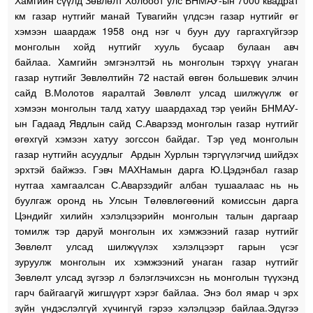
км газар нутгийг манай Тувагийн үлдсэн газар нутгийг өг
хэмээн шаардаж 1958 онд нэг ч буун дуу гаргахгүйгээр
монголын хойд нутгийг хууль бусаар булаан авч
байлаа. Хамгийн эмгэнэлтэй нь монголын тэрхүү унаган
газар нутгийг Зөвлөлтийн 72 настай өвгөн большевик элчин
сайд В.Молотов яаралтай Зөвлөлт улсад шилжүүлж өг
хэмээн монголын талд хатуу шаардахад тэр үеийн БНМАУ-
ын Гадаад Явдлын сайд С.Аварзэд монголын газар нутгийг
өгөхгүй хэмээн хатуу зогссон байдаг. Тэр үед монголын
газар нутгийн асуудлыг Ардын Хурлын тэргүүлэгчид шийдэх
эрхтэй байжээ. Гэвч МАХНамын дарга Ю.Цэдэнбал газар
нутгаа хамгаалсан С.Аварзэдийг албан тушаалаас нь нь
буулгаж оронд нь Улсын Төлөвлөгөөний комиссын дарга
Цэндийг хилийн хэлэлцээрийн монголын талын даргаар
томилж тэр даруй монголын их хэмжээний газар нутгийг
Зөвлөлт улсад шилжүүлэх хэлэлцээрт гарын үсэг
зуруулж монголын их хэмжээний унаган газар нутгийг
Зөвлөлт улсад зүгээр л бэлэглэчихсэн нь монголын түүхэнд
гарч байгаагүй жигшүүрт хэрэг байлаа. Энэ бол ямар ч эрх
зүйн үндэслэлгүй хүчингүй гэрээ хэлэлцээр байлаа.Эдүгээ