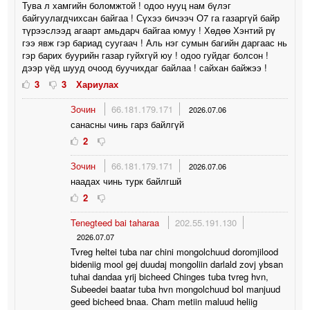
Тува л хамгийн боломжтой ! одоо нууц нам бүлэг
байгуулагдчихсан байгаа ! Сүхээ бичээч О7 га газаргүй байр
түрээслээд агаарт амьдарч байгаа юмуу ! Хөдөө Хэнтий рү
гээ явж гэр бариад суугаач ! Аль нэг сумын багийн даргаас нь
гэр барих буурийн газар гуйхгүй юу ! одоо гуйдаг болсон !
дээр үёд шууд очоод буучихдаг байлаа ! сайхан байжээ !
3
3
Хариулах
Зочин
66.181.179.171
2026.07.06
санасны чинь гарз байлгүй
2
Зочин
66.181.179.171
2026.07.06
наадах чинь турк байлгшй
2
Tenegteed bai taharaa
202.55.191.130
2026.07.07
Tvreg heltei tuba nar chini mongolchuud doromjilood
bideniig mool gej duudaj mongoliin darlald zovj ybsan
tuhai dandaa yrij bicheed Chinges tuba tvreg hvn,
Subeedei baatar tuba hvn mongolchuud bol manjuud
geed bicheed bnaa. Cham metiin maluud heliig