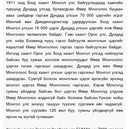
1911 онд Богд хаант Монгол улс байгуулагдаад хамгийн
түрүүнд Дундад улсад булаагдсан Өвөр Монголоо буцаан
авах шийдвэр гаргаж Дундад улсын 70 000 цэргийн эсрэг
Манлай ван Дамдинсүрэнгээр удирдуулсан Богд хаант
Монгол улсын 10 000 цэрэг Дундад улсын цэргийг ялж Өвөр
Монголоо чөлөөлсөн байдаг. Гэвч хаант Орос улс, Дундад
улс хоёр Бээжинд нууц гэрээ байгуулж монголын цэргийг
яаралтай Өвөр Монголоос гаргах гэрээ байгуулсан байдаг.
Ингээд хаант Орос улс Богд хаант Монгол улсад нийлүүлж
байсан буу сумаа зогсоож монголчуудыг Өвөр Монголоос
цэргээ татаж гаргахыг шаардсан. Дундад улс мөн Өвөр
Монголоос Богд хаант улсын цэргээ гаргахыг Монгол улсад
шаардсан. Сумгүй болсон монголын цэрэг аргагүйн эрхэнд
монгол цэргээ Өвөр Монголоос гаргасан. Хэрэв Монголд
сумны үйлдвэр байсан бол цэргээ Өвөр Монголд үлдээж
Өвөр Монголоо алдахгүй байх боломж байсан.Үүнээс хойш
Монгол улс энэхүү гашуун түүхээс сургамж авч чадаагүй.
Монгол улс сүүлийн 120 жил буу, сумны үйлдвэргүй явж
ирсэн нь юутай гутамшиг.
Хамгийн сүүлд Зөвлөлт Холбоот улс БНМАУ-ын 7000 квадрат