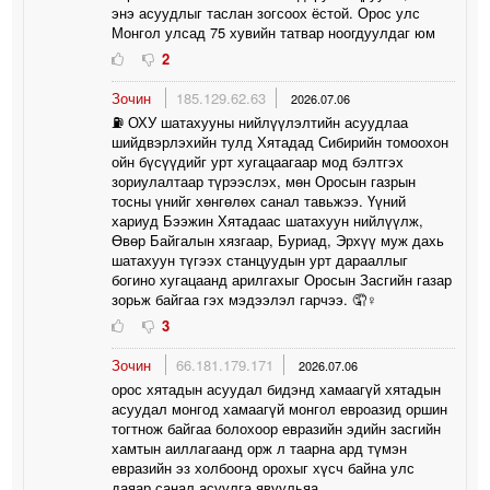
энэ асуудлыг таслан зогсоох ёстой. Орос улс
Монгол улсад 75 хувийн татвар ноогдуулдаг юм
2
Зочин
185.129.62.63
2026.07.06
⛽️ ОХУ шатахууны нийлүүлэлтийн асуудлаа
шийдвэрлэхийн тулд Хятадад Сибирийн томоохон
ойн бүсүүдийг урт хугацаагаар мод бэлтгэх
зориулалтаар түрээслэх, мөн Оросын газрын
тосны үнийг хөнгөлөх санал тавьжээ. Үүний
хариуд Бээжин Хятадаас шатахуун нийлүүлж,
Өвөр Байгалын хязгаар, Буриад, Эрхүү муж дахь
шатахуун түгээх станцуудын урт дарааллыг
богино хугацаанд арилгахыг Оросын Засгийн газар
зорьж байгаа гэх мэдээлэл гарчээ. 🤦♀️
3
Зочин
66.181.179.171
2026.07.06
орос хятадын асуудал бидэнд хамаагүй хятадын
асуудал монгод хамаагүй монгол евроазид оршин
тогтнож байгаа болохоор евразийн эдийн засгийн
хамтын аиллагаанд орж л таарна ард түмэн
евразийн эз холбоонд орохыг хүсч байна улс
даяар санал асуулга явуульяа