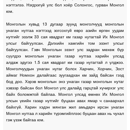
нэгтгэлээ. Нэгдээгүй улс бол хоёр Солонгос, гурван Монгол
юм.
Монголын хувьд 13 дугаар зуунд монголчууд монголын
унаган нутгаа нэгтгээд зогсохгүй евро азийн өргөн уудам
нутгийг эзэлж 33 сая квадрат км газар нутагтай Их Монгол
улсыг байгуулсан. Дэлхийн хамгийн том эзэнт улсыг
байгуулсан. Гэвч Монголын эзэнт улс задран мөхөж бүр
сүүлдээ монголын унаган газар нутгаа харийн улсад
алдаж эдүгээ 1.5 сая квадрат км газар нутагтай л үлджээ.
Монголчуудын унаган нутаг болох Харчин, Хорчин, Зост
аймаг Номхон далайгаас зуугаадхан км зайд байсан гээд
бод доо. Хэрэв монголын энэ унаган газар монголын нутаг
хэвээр байсан бол Монгол улс далайд гарцтай хүчирхэг улс
байх боломжтой байлаа. Монгол улсад өмнөх Их Монгол
улсын үеийн газар нутгийг буцаан авах ямар ч санаархал
байхгүй. Харин хэдэн мянган жил амьдарч ирсэн унаган
Монгол нутгаа л харийн түрэмгийллээс буцаан авах нь чухал
гэж үзэж байгаа юм.