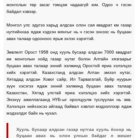
монголын төр засаг тэмцэж чадаагүй юм. Одоо ч гэсэн
байдал хэвээр.
Монгол улс эдүгээ харьд алдсан олон сая квадрат км газар
нутгийнхаа ядаж хэдхэн мянгыг нь ч гэсэн эхнээс нь буцаан
авах талаар одооноос ярьж эхлэх хэрэгтэй.
Зөвлөлт Орост 1958 онд хууль бусаар алдсан 7000 квадрат
км монголын хойд газар нутаг болон Алтайн хязгаарыг
буцаан авах талаар эхний ээлжинд Оростой яриа хэлэлцээ
хийх хэрэгтэй. Казахстанд алдсан Алтан эмээл нутаг,
Хятадад алдсан Ховог сайр, Ил Тарвагатай, Буйр нуурын
зүүн хэсэгээ ядаж эхний ээлжинд буцаан авах талаар
Казахстан, Хятад улстай яриа хэлэлцээ хийх хэрэгтэй.
Энэхүү ажиллагаанд НҮБ-ыг оролцуулж туслуулах нь зөв.
Хэлэлцээ хийхээсээ айгаад байвал хэвлэл мэдээллээр ядаж
мэдээлдэг байх нь чухал.
Хууль бусаар алдсан газар нутгаа хууль ёсоор нь
буцаан авах нь олон улсын байдаг л жишиг