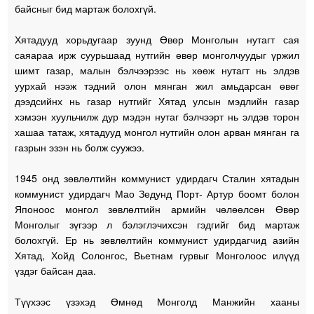
байсныг бид мартаж болохгүй.
Хятадууд хорьдугаар зуунд Өвөр Монголын нутагт сая
саяараа ирж суурьшаад нутгийн өвөр монголчуудыг үржил
шимт газар, малын бэлчээрээс нь хөөж нутагт нь элдэв
уурхай нээж тэдний олон мянган жил амьдарсан өвөг
дээдсийнх нь газар нутгийг Хятад улсын мэдлийн газар
хэмээн хуульчилж дур мэдэн нутаг бэлчээрт нь элдэв торон
хашаа татаж, хятадууд монгол нутгийн олон арван мянган га
газрын эзэн нь болж суужээ.
1945 онд зөвлөлтийн коммунист удирдагч Сталин хятадын
коммунист удирдагч Мао Зедунд Порт- Артур боомт болон
Японоос монгол зөвлөлтийн армийн чөлөөлсөн Өвөр
Монголыг зүгээр л бэлэглэчихсэн гэдгийг бид мартаж
болохгүй. Ер нь зөвлөлтийн коммунист удирдагчид азийн
Хятад, Хойд Солонгос, Вьетнам гурвыг Монголоос илүүд
үздэг байсан даа.
Түүхээс үзэхэд Өмнөд Монголд Манжийн хааны