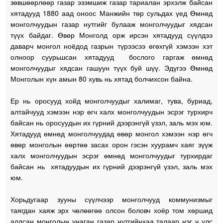
зөвшөөрлөөр газар эзэмшиж газар тариалан эрхэлж байсан
хятадууд 1880 аад оноос Манжийн төр сульдах үед Өмнөд
монголчуудын газар нутгийг булааж монголчуудыг хядсан
түүх байдаг. Өвөр Монголд орж ирсэн хятадууд сүүлдээ
даварч монгол ноёдод газрын түрээсээ өгөхгүй хэмээн хэт
олноор суурьшсан хятадууд бослого гаргаж өмнөд
монголчуудыг хядсан гашуун түүх буй шүү. Эдүгээ Өмнөд
Монголын хүн амын 80 хувь нь хятад болчихсон байна.
Ер нь оросууд хойд монголчуудыг халимаг, тува, буриад,
алтайчууд хэмээн нэр өгч халх монголчуудын эсрэг турхирч
байсан нь оросуудын их гүрний дээрэнгүй үзэл, заль мэх юм.
Хятадууд өмнөд монголчуудад өвөр монгол хэмээн нэр өгч
өвөр монголын өөртөө засах орон гэсэн хуурамч хаяг зүүж
халх монголчуудын эсрэг өмнөд монголчуудыг турхирдаг
байсан нь хятадуудын их гүрний дээрэнгүй үзэл, заль мэх
юм.
Хорьдугаар зууны сүүлчээр монголчууд коммунизмыг
таягдан хаяж эрх чөлөөгөө олсон боловч хоёр том хөршид
алдсан монголын унаган газар нутгийнхаа талаар нэг ч улс