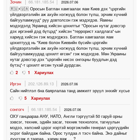
Зочин
66.181.185.54
2026.07.06
🇷🇺⚡️🇺🇦 Оросын Батлан ​​​​хамгаалах яам Киев дэх "цэргийн
үйлдвэрлэлийн аж ахуйн нэгжүүд болон түлш, эрчим хүчний
байгууламжууд" руу довтолсон гэж мэдэгдэв. Яамны
мэдэгдэлд Украинд хийсэн цохилтыг "Оросын нутаг дэвсгэр
дэх иргэний дэд бүтцэд" хийсэн "террорист халдлага"-ын
хариуд хийсэн гэж мэдэгджээ. Батлан ​​​​хамгаалах яам
цохилтууд нь "Киев болон Киевийн бүсийн цэргийн
үйлдвэрлэлийн аж ахуйн нэгжүүд болон түлш, эрчим хүчний
байгууламжуудад цохилт өгсөн" гэж мэдэгдэв. Мөн Украины
нутаг дэвсгэр дэх "цэргийн нисэх онгоцны буудлын дэд
бүтэц"-т цохилт өгсөн тухай дурдсан.
2
1
Хариулах
Иргэн
202.126.89.13
2026.07.06
Сайн нийтлэл бна баярлалаа танд амжилт эрүүл энхийг хүсье
5
Хариулах
сонгогч
66.181.185.54
2026.07.06
ОХУ ганцаараа АНУ, НАТО, Англи тэргүүтэй 50 гаруй орны
зэвcэг, техник, эдийн засаг, техник технологи, тагнуулын
мэдээ, хөлсний цэрэг нэртэй мэргэжлийн генерал цэргүүдийн
эсрэг байлдаж байна. Орос тулдаа л тэсч байна. Энэ дайныг
дуусгаж л таараа…харин яаж … ?