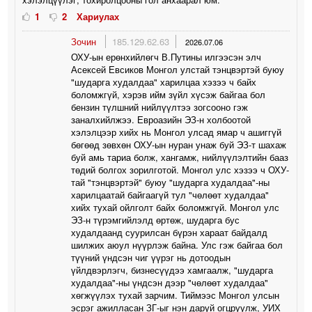
1
2
Хариулах
Зочин
185.129.62.63
2026.07.06
ОХУ-ын ерөнхийлөгч В.Путины илгээсэн элч
Асексей Евсиков Монгол улстай тэнцвэртэй буюу
"шударга худалдаа" харилцаа хэзээ ч байх
боломжгүй, хэрэв ийм зүйл хүсэж байгаа бол
бензин түлшний нийлүүлтээ зогсооно гэж
заналхийлжээ. Евроазийн ЭЗ-н холбоотой
хэлэлцээр хийх нь Монгол улсад ямар ч ашиггүй
бөгөөд зөвхөн ОХУ-ын нуран унаж буй ЭЗ-т шахаж
буй амь тариа болж, хангамж, нийлүүлэлтийн бааз
төдий болгох зорилготой. Монгол улс хэзээ ч ОХУ-
тай "тэнцвэртэй" буюу "шударга худалдаа"-ны
харилцаатай байгаагүй тул "чөлөөт худалдаа"
хийх тухай ойлголт байх боломжгүй. Монгол улс
ЭЗ-н түрэмгийлэлд өртөж, шударга бус
худалдаанд суурилсан бүрэн хараат байдалд
шилжих аюул нүүрлэж байна. Улс гэж байгаа бол
түүний үндсэн чиг үүрэг нь дотоодын
үйлдвэрлэгч, бизнесүүдээ хамгаалж, "шударга
худалдаа"-ны үндсэн дээр "чөлөөт худалдаа"
хөгжүүлэх тухай зарчим. Тиймээс Монгол улсын
эсрэг ажилласан ЗГ-ыг нэн даруй огцруулж, УИХ