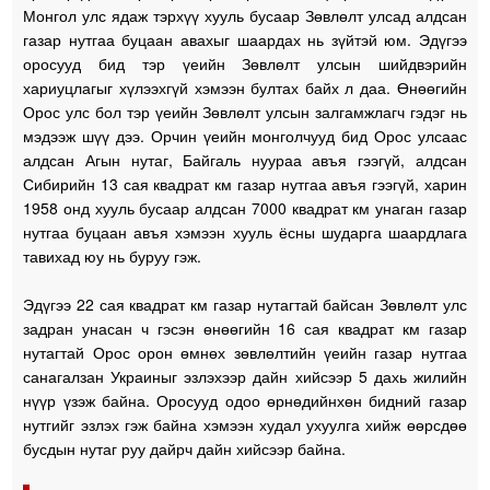
Монгол улс ядаж тэрхүү хууль бусаар Зөвлөлт улсад алдсан
газар нутгаа буцаан авахыг шаардах нь зүйтэй юм. Эдүгээ
оросууд бид тэр үеийн Зөвлөлт улсын шийдвэрийн
хариуцлагыг хүлээхгүй хэмээн бултах байх л даа. Өнөөгийн
Орос улс бол тэр үеийн Зөвлөлт улсын залгамжлагч гэдэг нь
мэдээж шүү дээ. Орчин үеийн монголчууд бид Орос улсаас
алдсан Агын нутаг, Байгаль нуураа авъя гээгүй, алдсан
Сибирийн 13 сая квадрат км газар нутгаа авъя гээгүй, харин
1958 онд хууль бусаар алдсан 7000 квадрат км унаган газар
нутгаа буцаан авъя хэмээн хууль ёсны шударга шаардлага
тавихад юу нь буруу гэж.
Эдүгээ 22 сая квадрат км газар нутагтай байсан Зөвлөлт улс
задран унасан ч гэсэн өнөөгийн 16 сая квадрат км газар
нутагтай Орос орон өмнөх зөвлөлтийн үеийн газар нутгаа
санагалзан Украиныг эзлэхээр дайн хийсээр 5 дахь жилийн
нүүр үзэж байна. Оросууд одоо өрнөдийнхөн бидний газар
нутгийг эзлэх гэж байна хэмээн худал ухуулга хийж өөрсдөө
бусдын нутаг руу дайрч дайн хийсээр байна.