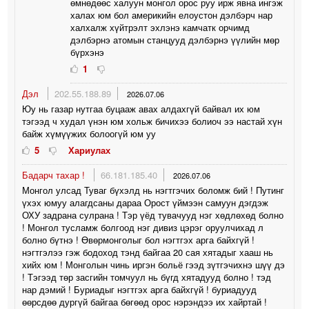
өмнөдөөс халуун монгол орос руу ирж явна ингэж
халах юм бол америкийн елоустон дэлбэрч нар
халхалж хүйтрэлт эхлэнэ камчатк орчимд
дэлбэрнэ атомын станцууд дэлбэрнэ үүлийн мөр
бүрхэнэ
1
Дэл
202.55.188.89
2026.07.06
Юу нь газар нутгаа буцааж авах алдахгүй байвал их юм
тэгээд ч худал үнэн юм хольж бичихээ болиоч ээ настай хүн
байж хүмүүжих болоогүй юм уу
5
Хариулах
Бадарч тахар !
66.181.185.40
2026.07.06
Монгол улсад Туваг бүхэлд нь нэгтгэчих боломж бий ! Путинг
үхэх юмуу алагдсаны дараа Орост үймээн самуун дэгдэж
ОХУ задрана сулрана ! Тэр үёд тувачууд нэг хөдлөхөд болно
! Монгол тусламж болгоод нэг дивиз цэрэг оруулчихад л
болно бүтнэ ! Өвөрмонголыг бол нэгтгэх арга байхгүй !
нэгтгэлээ гэж бодоход тэнд байгаа 20 сая хятадыг хааш нь
хийх юм ! Монголын чинь иргэн больё гээд зүтгэчихнэ шүү дэ
! Тэгээд төр засгийн томчуул нь бүгд хятадууд болно ! тэд
нар дэмий ! Буриадыг нэгтгэх арга байхгүй ! буриадууд
өөрсдөө дургүй байгаа бөгөөд орос нэрэндээ их хайртай !