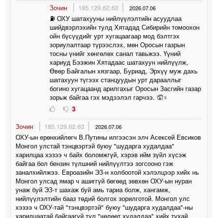
Зочин
185.129.62.63
2026.07.06
⛽️ ОХУ шатахууны нийлүүлэлтийн асуудлаа
шийдвэрлэхийн тулд Хятадад Сибирийн томоохон
ойн бүсүүдийг урт хугацаагаар мод бэлтгэх
зориулалтаар түрээслэх, мөн Оросын газрын
тосны үнийг хөнгөлөх санал тавьжээ. Үүний
хариуд Бээжин Хятадаас шатахуун нийлүүлж,
Өвөр Байгалын хязгаар, Буриад, Эрхүү муж дахь
шатахуун түгээх станцуудын урт дарааллыг
богино хугацаанд арилгахыг Оросын Засгийн газар
зорьж байгаа гэх мэдээлэл гарчээ. 🤦♀️
3
Зочин
185.129.62.63
2026.07.06
ОХУ-ын ерөнхийлөгч В.Путины илгээсэн элч Асексей Евсиков
Монгол улстай тэнцвэртэй буюу "шударга худалдаа"
харилцаа хэзээ ч байх боломжгүй, хэрэв ийм зүйл хүсэж
байгаа бол бензин түлшний нийлүүлтээ зогсооно гэж
заналхийлжээ. Евроазийн ЭЗ-н холбоотой хэлэлцээр хийх нь
Монгол улсад ямар ч ашиггүй бөгөөд зөвхөн ОХУ-ын нуран
унаж буй ЭЗ-т шахаж буй амь тариа болж, хангамж,
нийлүүлэлтийн бааз төдий болгох зорилготой. Монгол улс
хэзээ ч ОХУ-тай "тэнцвэртэй" буюу "шударга худалдаа"-ны
харилцаатай байгаагүй тул "чөлөөт худалдаа" хийх тухай