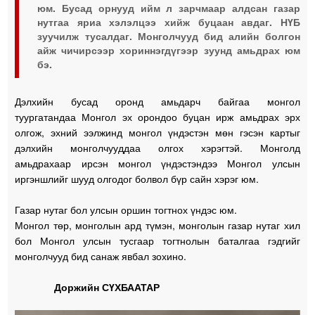
юм. Бусад орнууд ийм л зарчмаар алдсан газар
нутгаа яриа хэлэлцээ хийж буцаан авдаг. НҮБ
зуучилж тусалдаг. Монголчууд бид алийн болгон
айж чичирсээр хориннэгдүгээр зуунд амьдрах юм
бэ.
Дэлхийн бусад оронд амьдарч байгаа монгол
туургатандаа Монгол эх орондоо буцан ирж амьдрах эрх
олгож, эхний ээлжинд монгол үндэстэн мөн гэсэн картыг
дэлхийн монголчууддаа олгох хэрэгтэй. Монголд
амьдрахаар ирсэн монгол үндэстэндээ Монгол улсын
иргэншлийг шууд олгодог болвол бүр сайн хэрэг юм.
Газар нутаг бол улсын оршин тогтнох үндэс юм.
Монгол төр, монголын ард түмэн, монголын газар нутаг хил
бол Монгол улсын тусгаар тогтнолын баталгаа гэдгийг
монголчууд бид санаж явбал зохино.
Доржийн СҮХБААТАР