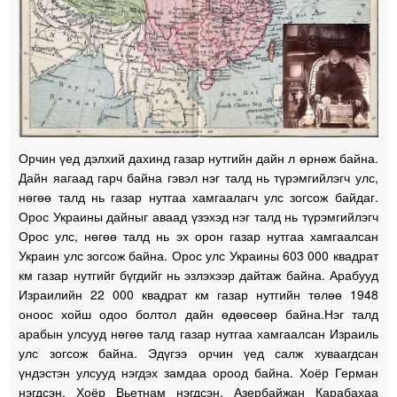
Орчин үед дэлхий дахинд газар нутгийн дайн л өрнөж байна.
Дайн яагаад гарч байна гэвэл нэг талд нь түрэмгийлэгч улс,
нөгөө талд нь газар нутгаа хамгаалагч улс зогсож байдаг.
Орос Украины дайныг аваад үзэхэд нэг талд нь түрэмгийлэгч
Орос улс, нөгөө талд нь эх орон газар нутгаа хамгаалсан
Украин улс зогсож байна. Орос улс Украины 603 000 квадрат
км газар нутгийг бүгдийг нь эзлэхээр дайтаж байна. Арабууд
Израилийн 22 000 квадрат км газар нутгийн төлөө 1948
оноос хойш одоо болтол дайн өдөөсөөр байна.Нэг талд
арабын улсууд нөгөө талд газар нутгаа хамгаалсан Израиль
улс зогсож байна. Эдүгээ орчин үед салж хуваагдсан
үндэстэн улсууд нэгдэх замдаа ороод байна. Хоёр Герман
нэгдсэн, Хоёр Вьетнам нэгдсэн, Азербайжан Карабахаа