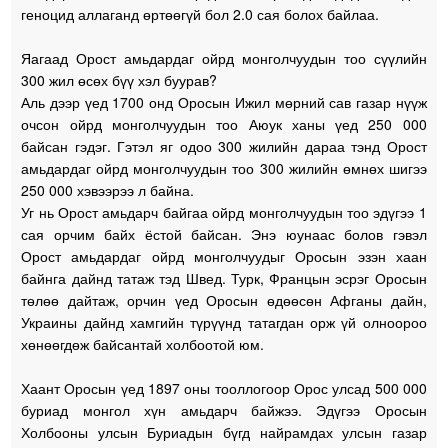
геноцид аллаганд өртөөгүй бол 2.0 сая болох байлаа.
Яагаад Орост амьдардаг ойрд монголчуудын тоо сүүлийн
300 жил өсөх бүү хэл буурав?
Аль дээр үед 1700 онд Оросын Ижил мөрний сав газар нүүж
очсон ойрд монголчуудын тоо Аюук ханы үед 250 000
байсан гэдэг. Гэтэл яг одоо 300 жилийн дараа тэнд Орост
амьдардаг ойрд монголчуудын тоо 300 жилийн өмнөх шигээ
250 000 хэвээрээ л байна.
Уг нь Орост амьдарч байгаа ойрд монголчуудын тоо эдүгээ 1
сая орчим байх ёстой байсан. Энэ юунаас болов гэвэл
Орост амьдардаг ойрд монголчуудыг Оросын эзэн хаан
байнга дайнд татаж тэд Швед. Турк, Францын эсрэг Оросын
төлөө дайтаж, орчин үед Оросын өдөөсөн Афганы дайн,
Украины дайнд хамгийн түрүүнд татагдан орж үй олноороо
хөнөөгдөж байсантай холбоотой юм.
Хаант Оросын үед 1897 оны тооллогоор Орос улсад 500 000
буриад монгол хүн амьдарч байжээ. Эдүгээ Оросын
Холбооны улсын Буриадын бүгд найрамдах улсын газар