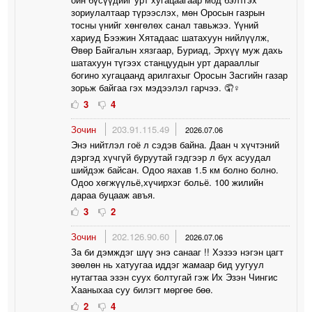
зориулалтаар түрээслэх, мөн Оросын газрын
тосны үнийг хөнгөлөх санал тавьжээ. Үүний
хариуд Бээжин Хятадаас шатахуун нийлүүлж,
Өвөр Байгалын хязгаар, Буриад, Эрхүү муж дахь
шатахуун түгээх станцуудын урт дарааллыг
богино хугацаанд арилгахыг Оросын Засгийн газар
зорьж байгаа гэх мэдээлэл гарчээ. 🤦♀️
3
4
Зочин
203.91.115.49
2026.07.06
Энэ нийтлэл гоё л сэдэв байна. Даан ч хүчтэний
дэргэд хүчгүй буруутай гэдгээр л бүх асуудал
шийдэж байсан. Одоо яахав 1.5 км болно болно.
Одоо хөгжүүльё,хүчирхэг больё. 100 жилийн
дараа буцааж авъя.
3
2
Зочин
202.126.90.60
2026.07.06
За би дэмждэг шүү энэ санааг !! Хэзээ нэгэн цагт
зөөлөн нь хатуугаа иддэг жамаар бид уугуул
нутагтаа эзэн суух болтугай гэж Их Эзэн Чингис
Хааныхаа суу билэгт мөргөе бөө.
2
4