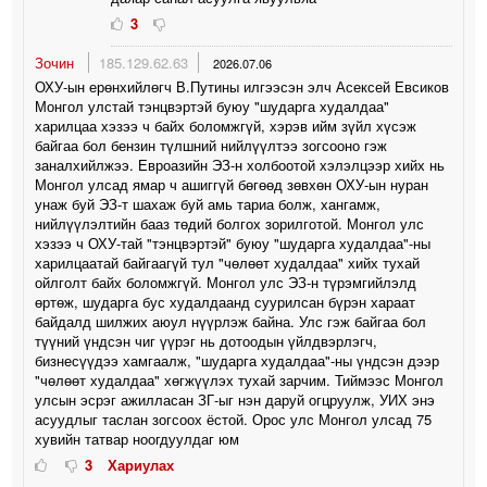
3
Зочин
185.129.62.63
2026.07.06
ОХУ-ын ерөнхийлөгч В.Путины илгээсэн элч Асексей Евсиков
Монгол улстай тэнцвэртэй буюу "шударга худалдаа"
харилцаа хэзээ ч байх боломжгүй, хэрэв ийм зүйл хүсэж
байгаа бол бензин түлшний нийлүүлтээ зогсооно гэж
заналхийлжээ. Евроазийн ЭЗ-н холбоотой хэлэлцээр хийх нь
Монгол улсад ямар ч ашиггүй бөгөөд зөвхөн ОХУ-ын нуран
унаж буй ЭЗ-т шахаж буй амь тариа болж, хангамж,
нийлүүлэлтийн бааз төдий болгох зорилготой. Монгол улс
хэзээ ч ОХУ-тай "тэнцвэртэй" буюу "шударга худалдаа"-ны
харилцаатай байгаагүй тул "чөлөөт худалдаа" хийх тухай
ойлголт байх боломжгүй. Монгол улс ЭЗ-н түрэмгийлэлд
өртөж, шударга бус худалдаанд суурилсан бүрэн хараат
байдалд шилжих аюул нүүрлэж байна. Улс гэж байгаа бол
түүний үндсэн чиг үүрэг нь дотоодын үйлдвэрлэгч,
бизнесүүдээ хамгаалж, "шударга худалдаа"-ны үндсэн дээр
"чөлөөт худалдаа" хөгжүүлэх тухай зарчим. Тиймээс Монгол
улсын эсрэг ажилласан ЗГ-ыг нэн даруй огцруулж, УИХ энэ
асуудлыг таслан зогсоох ёстой. Орос улс Монгол улсад 75
хувийн татвар ноогдуулдаг юм
3
Хариулах