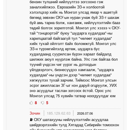
бензин түлшний нийлүүлтээ зогсооно гэж
заналхийлжээ. Евроазийн ЭЗ-н холбоотой
хэлэлцээр хийх нь Монгол улсад ямар ч ашиггүй
бөгөөд зөвхөн ОХУ-ын нуран унаж буй ЭЗ-т шахаж
буй амь тариа болж, хангамж, нийлүүлэлтийн бааз
төдий болгох зорилготой. Монгол улс хэзээ ч ОХУ-
тай "тэнцвэртэй" буюу "шударга худалдаа"-ны
харилцаатай байгаагүй тул "чөлөөт худалдаа"
хийх тухай ойлголт байх боломжгүй. Монгол улс
ЭЗ-н түрэмгийлэлд өртөж, шударга бус
худалдаанд суурилсан бүрэн хараат байдалд
шилжих аюул нүүрлэж байна. Улс гэж байгаа бол
түүний үндсэн чиг үүрэг нь дотоодын
үйлдвэрлэгч, бизнесүүдээ хамгаалж, "шударга
худалдаа"-ны үндсэн дээр "чөлөөт худалдаа"
хөгжүүлэх тухай зарчим. Тиймээс Монгол улсын
эсрэг ажилласан ЗГ-ыг нэн даруй огцруулж, УИХ
энэ асуудлыг таслан зогсоох ёстой. Орос улс
Монгол улсад 75 хувийн татвар ноогдуулдаг юм
8
5
Зочин
185.129.62.63
2026.07.06
⛽️ ОХУ шатахууны нийлүүлэлтийн асуудлаа
шийдвэрлэхийн тулд Хятадад Сибирийн томоохон
ойн бүсүүдийг урт хугацаагаар мод бэлтгэх