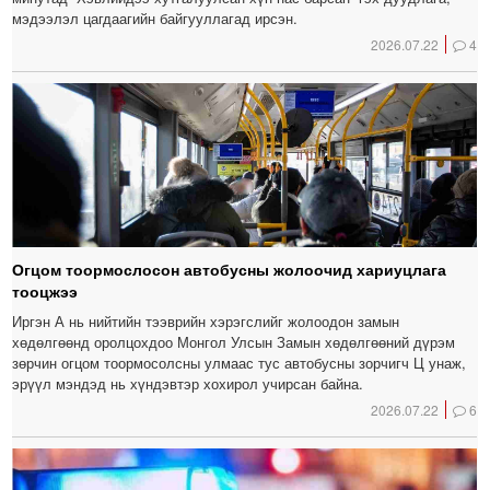
мэдээлэл цагдаагийн байгууллагад ирсэн.
2026.07.22
4
Огцом тоормослосон автобусны жолоочид хариуцлага
тооцжээ
Иргэн А нь нийтийн тээврийн хэрэгслийг жолоодон замын
хөдөлгөөнд оролцохдоо Монгол Улсын Замын хөдөлгөөний дүрэм
зөрчин огцом тоормосолсны улмаас тус автобусны зорчигч Ц унаж,
эрүүл мэндэд нь хүндэвтэр хохирол учирсан байна.
2026.07.22
6