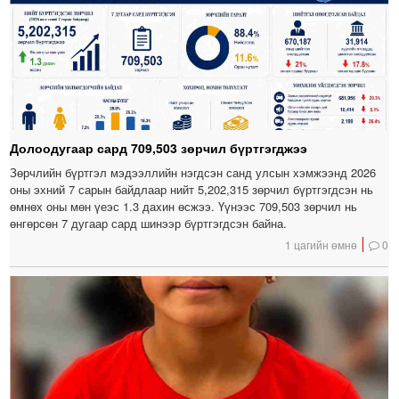
Долоодугаар сард 709,503 зөрчил бүртгэгджээ
Зөрчлийн бүртгэл мэдээллийн нэгдсэн санд улсын хэмжээнд 2026
оны эхний 7 сарын байдлаар нийт 5,202,315 зөрчил бүртгэгдсэн нь
өмнөх оны мөн үеэс 1.3 дахин өсжээ. Үүнээс 709,503 зөрчил нь
өнгөрсөн 7 дугаар сард шинээр бүртгэгдсэн байна.
1 цагийн өмнө
0