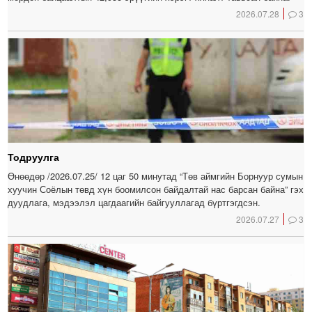
2026.07.28
3
Тодруулга
Өнөөдөр /2026.07.25/ 12 цаг 50 минутад “Төв аймгийн Борнуур сумын
хуучин Соёлын төвд хүн боомилсон байдалтай нас барсан байна” гэх
дуудлага, мэдээлэл цагдаагийн байгууллагад бүртгэгдсэн.
2026.07.27
3