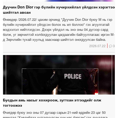
Дуучин Don Dior гэр бүлийн хүчирхийлэл үйлдсэн хэрэгтээ
шийтгэл авсан
Өнөөдөр /2026.07.22/ цахим орчинд "Дуучин Don Dior буюу М нь гэр
бүлийн хүчирхийлэл үйлдсэн болох нь ил боллоо" гэх агуулгатай
мэдээлэл нийтлэгдсэн. Дээрх үйлдэл нь энэ оны 04 дүгээр сард
болж, уг зөрчилтэй холбогдуулан цагдаагийн байгууллагаас иргэн М-
д Зөрчлийн тухай хуульд зааснаар шийтгэл оногдуулсан байна.
2026.07.22
3
Бусдын амь насыг хохироож, зугтсан этгээдийг олж
тогтоожээ
Өчигдөр буюу энэ оны 07 дугаар сарын 21-ний өдрийн 23 цаг 50
минутад “Хэвлийдээ хутгалуулсан хүн нас барсан” гэх дуудлага,