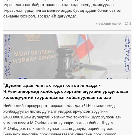
түрээслэгч нэг байрыг цааш нь хэд, хэдэн хүнд дамжуулан
түрээслэх, урьдчилгаа мөнгөө алдах бусад эдийн болон сэтгэл
санааны хохирол, эрсдэлийг дагуулдаг.
7 өдрийн өмнө
3
"Дүнжингарав"-ын гэх тодотголтой яллагдагч
Ч.Ренчиндоржид холбогдох хэргийн шүүхийн урьдчилсан
хэлэлцүүлгийн хуралдааныг хойшлуулсан талаар
Нийслэлийн прокурорын газраас яллагдагч Ч.Ренчиндоржид
холбогдуулан яллах дүгнэлт үйлдэж ирүүлсэн эрүүгийн
2403000610249 дугаартай хэргийг тус тойргийн шүүх хүлээн авч,
улмаар шүүгч М.Очбадрахад хуваарилагдсан байна. Шүүгч
М.Очбадрах нь хэргийг хүлээн авсан даруйд өөрийн зүгээс
Баянзүрх дүүргийн прокурорын газарт хяналтын прокуророор