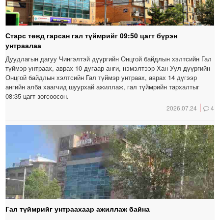
Старс төвд гарсан гал түймрийг 09:50 цагт бүрэн
унтраалаа
Дуудлагын дагуу Чингэлтэй дүүргийн Онцгой байдлын хэлтсийн Гал
түймэр унтраах, аврах 10 дугаар анги, нэмэлтээр Хан-Уул дүүргийн
Онцгой байдлын хэлтсийн Гал түймэр унтраах, аврах 14 дүгээр
ангийн алба хаагчид шуурхай ажиллаж, гал түймрийн тархалтыг
08:35 цагт зогсоосон.
2026.07.24
4
Гал түймрийг унтраахаар ажиллаж байна