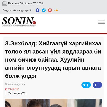
Баасан - 08 сарын 07, 2026
Бидэнтэй нэгдээрэй:
З.Энхболд: Хийгээгүй хэргийнхээ
Улс төр, эдийн засаг
төлөө ял авсан үйл явдлаараа би
Гэмт хэрэг
ном бичиж байгаа. Хуулийн
Нийгэм, соёл
ангийн оюутнуудад гарын авлага
болж үлдэг
Спорт
Easy news
Sonin.mn agency
2026.07.01
Сэтгэгдэл (21)