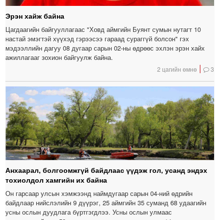
Эрэн хайж байна
Цагдаагийн байгууллагаас "Ховд аймгийн Буянт сумын нутагт 10
настай эмэгтэй хүүхэд гэрээсээ гараад сураггүй болсон" гэх
мэдээллийн дагуу 08 дугаар сарын 02-ны өдрөөс эхлэн эрэн хайх
ажиллагааг зохион байгуулж байна.
2 цагийн өмнө
3
Анхаарал, болгоомжгүй байдлаас үүдэж гол, усанд эндэх
тохиолдол хамгийн их байна
Он гарсаар улсын хэмжээнд наймдугаар сарын 04-ний өдрийн
байдлаар нийслэлийн 9 дүүрэг, 25 аймгийн 35 суманд 68 удаагийн
усны ослын дуудлага бүртгэгдлээ. Усны ослын улмаас