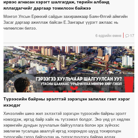
ирвэс агнасан хэрэгт шалгагдаж, төрийн албанд
яллагдагчийг даргаар томилсон байжээ
Монгол Улсын Ерөнхий сайдын захирамжаар Баян-Өлгий аймгийн
Засаг даргаар ажиллаж байсан Е.Зангарыг үүрэгт ажлаас нь
чөлөөлсөн билээ.
6 өдрийн өмнө
17
Түрээсийн байрны эрэлттэй зэрэгцэн залилах гэмт хэрэг
ихэсдэг
Хичээлийн шинэ жил эхлэхтэй зэрэгцэн түрээсийн байрны эрэлт
нэмэгдэж, иргэд байр хайх нь түгээмэл болдог. Энэ үед үл хөдлөх
хөрөнгийн дундын зуучлалын байгууллага болон эрх зүйчээс
зөвлөгөө тусалцаа авалгүй иргэд хоорондоо шууд тохиролцон
түрээсийн гэрээ байгуулах нь түрээслүүлэгч байраа алдах,