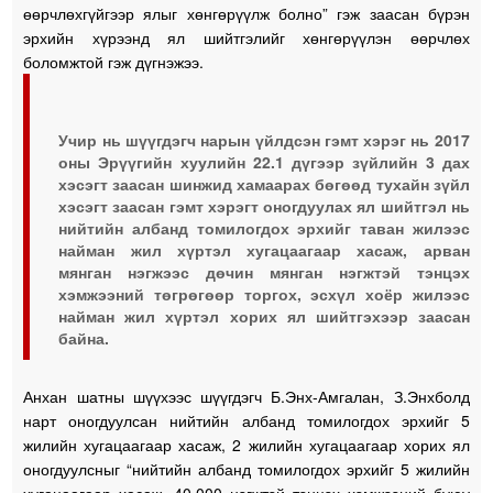
өөрчлөхгүйгээр ялыг хөнгөрүүлж болно” гэж заасан бүрэн
эрхийн хүрээнд ял шийтгэлийг хөнгөрүүлэн өөрчлөх
боломжтой гэж дүгнэжээ.
Учир нь шүүгдэгч нарын үйлдсэн гэмт хэрэг нь 2017
оны Эрүүгийн хуулийн 22.1 дүгээр зүйлийн 3 дах
хэсэгт заасан шинжид хамаарах бөгөөд тухайн зүйл
хэсэгт заасан гэмт хэрэгт оногдуулах ял шийтгэл нь
нийтийн албанд томилогдох эрхийг таван жилээс
найман жил хүртэл хугацаагаар хасаж, арван
мянган нэгжээс дөчин мянган нэгжтэй тэнцэх
хэмжээний төгрөгөөр торгох, эсхүл хоёр жилээс
найман жил хүртэл хорих ял шийтгэхээр заасан
байна.
Анхан шатны шүүхээс шүүгдэгч Б.Энх-Амгалан, З.Энхболд
нарт оногдуулсан нийтийн албанд томилогдох эрхийг 5
жилийн хугацаагаар хасаж, 2 жилийн хугацаагаар хорих ял
оногдуулсныг “нийтийн албанд томилогдох эрхийг 5 жилийн