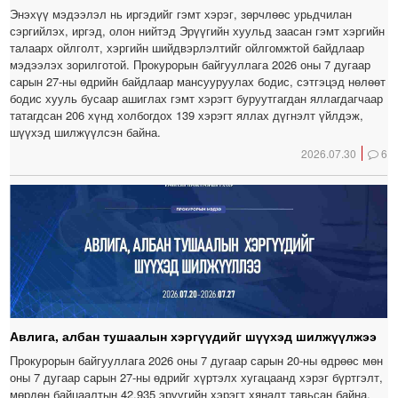
Энэхүү мэдээлэл нь иргэдийг гэмт хэрэг, зөрчлөөс урьдчилан
сэргийлэх, иргэд, олон нийтэд Эрүүгийн хуульд заасан гэмт хэргийн
талаарх ойлголт, хэргийн шийдвэрлэлтийг ойлгомжтой байдлаар
мэдээлэх зорилготой. Прокурорын байгууллага 2026 оны 7 дугаар
сарын 27-ны өдрийн байдлаар мансууруулах бодис, сэтгэцэд нөлөөт
бодис хууль бусаар ашиглах гэмт хэрэгт буруутгагдан яллагдагчаар
татагдсан 206 хүнд холбогдох 139 хэрэгт яллах дүгнэлт үйлдэж,
шүүхэд шилжүүлсэн байна.
2026.07.30
6
Авлига, албан тушаалын хэргүүдийг шүүхэд шилжүүлжээ
Прокурорын байгууллага 2026 оны 7 дугаар сарын 20-ны өдрөөс мөн
оны 7 дугаар сарын 27-ны өдрийг хүртэлх хугацаанд хэрэг бүртгэлт,
мөрдөн байцаалтын 42,935 эрүүгийн хэрэгт хяналт тавьсан байна.