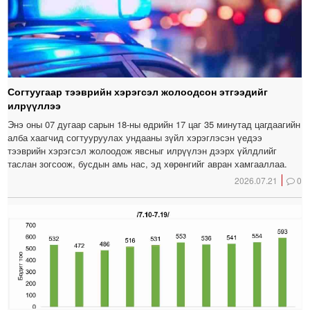
Согтуугаар тээврийн хэрэгсэл жолоодсон этгээдийг
илрүүллээ
Энэ оны 07 дугаар сарын 18-ны өдрийн 17 цаг 35 минутад цагдаагийн
алба хаагчид согтууруулах ундааны зүйл хэрэглэсэн үедээ
тээврийн хэрэгсэл жолоодож явсныг илрүүлэн дээрх үйлдлийг
таслан зогсоож, бусдын амь нас, эд хөрөнгийг авран хамгааллаа.
2026.07.21
0