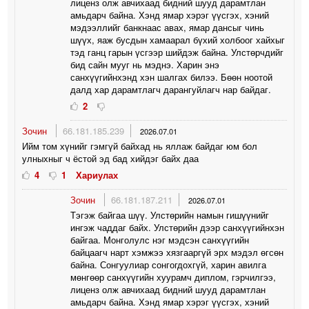
лиценз олж авчихаад бидний шууд дарамтлан
амьдарч байна. Хэнд ямар хэрэг үүсгэх, хэний
мэдээллийг банкнаас авах, ямар дансыг чинь
шүүх, яаж бусдын хамаарал бүхий холбоог хайхыг
тэд ганц гарын үсгээр шийдэж байна. Улстөрчдийг
бид сайн мууг нь мэднэ. Харин энэ
санхүүгийнхэнд хэн шалгах билээ. Бөөн ноотой
далд хар дарамтлагч дарангуйлагч нар байдаг.
2
Зочин
66.181.185.239
2026.07.01
Ийм том хүнийг гэмгүй байхад нь яллаж байдаг юм бол
улныхныг ч ёстой эд бад хийдэг байх даа
4
1
Хариулах
Зочин
66.181.187.211
2026.07.01
Тэгэж байгаа шүү. Улстөрийн намын гишүүнийг
ингэж чаддаг байх. Улстөрийн дээр санхүүгийнхэн
байгаа. Монголулс нэг мэдсэн санхүүгийн
байцаагч нарт хэмжээ хязгааргүй эрх мэдэл өгсөн
байна. Сонгуулиар сонгогдохгүй, харин авилга
мөнгөөр санхүүгийн хуурамч диплом, гэрчилгээ,
лиценз олж авчихаад бидний шууд дарамтлан
амьдарч байна. Хэнд ямар хэрэг үүсгэх, хэний