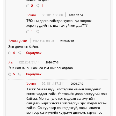
2
1
Зочин
66.181.160.66
2026.07.04
ТӨХ-ны дарга байхдаа хуссан үл хөдлөх
хөрөнгүүдийг нь шалгахгүй юм даа???
1
Зочин үнэнг
202.126.88.91
2026.07.01
Зөв дэмжиж байна.
4
Хариулах
Ха
122.201.31.14
2026.07.01
Энэ бол 37 он цаашаа юм шиг санагдлаа
5
Хариулах
Зочин
66.181.187.211
2026.07.01
Тэгэж байгаа шүү. Улстөрийн намын гишүүнийг
ингэж чаддаг байх. Улстөрийн дээр санхүүгийнхэн
байгаа. Монгол улс нэг мэдсэн санхүүгийн
байцаагч нарт хэмжээ хязгааргүй эрх мэдэл өгсөн
байна. Сонгуулиар сонгогдохгүй, харин авилга
мөнгөөр санхүүгийн хуурамч диплом, гэрчилгээ,