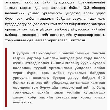
этгээдээр ажиллаж байх хугацаандаа Ерөнхийлөгчийн
тамгын газрын даргаар ажиллаж байсан З.Энхболдод
нөлөөлсний улмаас үргэлжилсэн үйлдлээр албан үүрэг
бүрэн эрх, албан тушаалын байдлаа урвуулан ашиглаж,
бусдад давуу байдал олгох гэмт хэрэгт гүйцэтгэгчээр хамтран
оролцсон гэмт хэрэг үйлдсэн гэм буруутайд тооцож, нийтийн
албанд томилогдох эрхийг таван жилийн хугацаагаар хасаж,
хоёр жилийн хугацаагаар хорих ялаар шийтгэсэн.
Шүүгдэгч З.Энхболдыг Ерөнхийлөгчийн тамгын
газрын даргаар ажиллаж байхдаа улс төрд нөлөө
бүхий этгээд болох Б.Энх-Амгаланд хууль бусаар
нөлөөлөн, түүний үргэлжилсэн үйлдлээр албан
үүрэг бүрэн эрх, албан тушаалын байдлаа
урвуулан ашиглаж, бусдад давуу байдал бий
болгох гэмт хэргийг үйлдэхэд хатгагчаар хамтран
оролцсон гэм буруутайд тооцож, нийтийн албанд
томилогдох эрхийг таван жилийн хугацаагаар
хасаж, хоёр жилийн хугацаагаар хорих ялаар
шийтгэсэн.