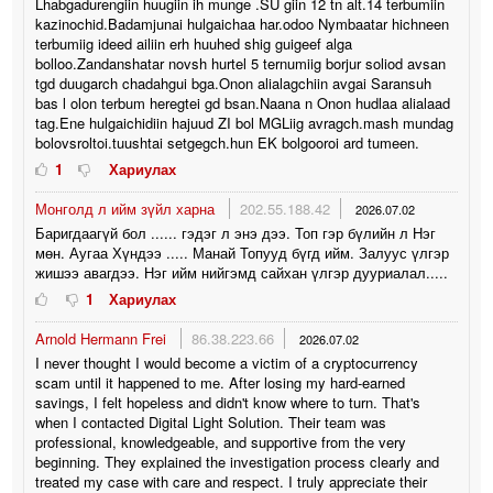
Lhabgadurengiin huugiin ih munge .SU giin 12 tn alt.14 terbumiin
kazinochid.Badamjunai hulgaichaa har.odoo Nymbaatar hichneen
terbumiig ideed ailiin erh huuhed shig guigeef alga
bolloo.Zandanshatar novsh hurtel 5 ternumiig borjur soliod avsan
tgd duugarch chadahgui bga.Onon alialagchiin avgai Saransuh
bas l olon terbum heregtei gd bsan.Naana n Onon hudlaa alialaad
tag.Ene hulgaichidiin hajuud ZI bol MGLiig avragch.mash mundag
bolovsroltoi.tuushtai setgegch.hun EK bolgooroi ard tumeen.
1
Хариулах
Монголд л ийм зүйл харна
202.55.188.42
2026.07.02
Баригдаагүй бол ...... гэдэг л энэ дээ. Топ гэр бүлийн л Нэг
мөн. Аугаа Хүндээ ..... Манай Топууд бүгд ийм. Залуус үлгэр
жишээ авагдээ. Нэг ийм нийгэмд сайхан үлгэр дууриалал.....
1
Хариулах
Arnold Hermann Frei
86.38.223.66
2026.07.02
I never thought I would become a victim of a cryptocurrency
scam until it happened to me. After losing my hard-earned
savings, I felt hopeless and didn't know where to turn. That's
when I contacted Digital Light Solution. Their team was
professional, knowledgeable, and supportive from the very
beginning. They explained the investigation process clearly and
treated my case with care and respect. I truly appreciate their