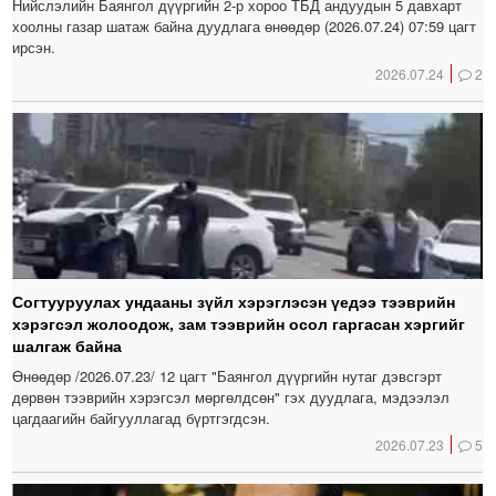
Нийслэлийн Баянгол дүүргийн 2-р хороо ТБД андуудын 5 давхарт
хоолны газар шатаж байна дуудлага өнөөдөр (2026.07.24) 07:59 цагт
ирсэн.
2026.07.24
2
Согтууруулах ундааны зүйл хэрэглэсэн үедээ тээврийн
хэрэгсэл жолоодож, зам тээврийн осол гаргасан хэргийг
шалгаж байна
Өнөөдөр /2026.07.23/ 12 цагт "Баянгол дүүргийн нутаг дэвсгэрт
дөрвөн тээврийн хэрэгсэл мөргөлдсөн" гэх дуудлага, мэдээлэл
цагдаагийн байгууллагад бүртгэгдсэн.
2026.07.23
5