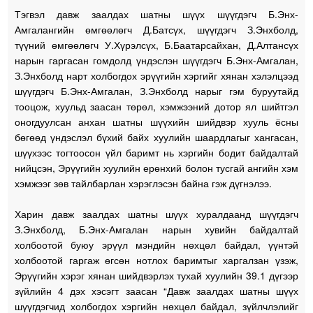
Тэгвэл давж заалдах шатны шүүх шүүгдэгч Б.Энх-
Амгалангийн өмгөөлөгч Д.Батсүх, шүүгдэгч З.Энхболд,
түүний өмгөөлөгч У.Хүрэлсүх, Б.Баатарсайхан, Д.Алтансүх
нарын гаргасан гомдолд үндэслэн шүүгдэгч Б.Энх-Амгалан,
З.Энхболд нарт холбогдох эрүүгийн хэргийг хянан хэлэлцээд
шүүгдэгч Б.Энх-Амгалан, З.Энхболд нарыг гэм буруутайд
тооцож, хуульд заасан төрөл, хэмжээний дотор ял шийтгэл
оногдуулсан анхан шатны шүүхийн шийдвэр хууль ёсны
бөгөөд үндэслэл бүхий байх хуулийн шаардлагыг хангасан,
шүүхээс тогтоосон үйл баримт нь хэргийн бодит байдалтай
нийцсэн, Эрүүгийн хуулийн ерөнхий болон тусгай ангийн хэм
хэмжээг зөв тайлбарлан хэрэглэсэн байна гэж дүгнэлээ.
Харин давж заалдах шатны шүүх хуралдаанд шүүгдэгч
З.Энхболд, Б.Энх-Амгалан нарын хувийн байдалтай
холбоотой буюу эрүүл мэндийн нөхцөл байдал, үүнтэй
холбоотой гаргаж өгсөн нотлох баримтыг харгалзан үзэж,
Эрүүгийн хэрэг хянан шийдвэрлэх тухай хуулийн 39.1 дүгээр
зүйлийн 4 дэх хэсэгт заасан “Давж заалдах шатны шүүх
шүүгдэгчид холбогдох хэргийн нөхцөл байдал, зүйлчлэлийг