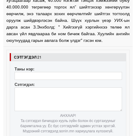
хугацаагаар хасаж, 40.000 нэгжтэй тэнцэх хэмжээний буюу
40.000.000 төгрөгөөр торгох ял” шийтгэхээр хөнгөрүүлэн
өөрчилж, энэ талаарх зохих өөрчлөлтийг шийтгэх тогтоолд
оруулж шийдвэрлэсэн байна. Шүүх хурлын үеэр УИХ-ын
дарга асан З.Энхболд: " Хийгээгүй хэргийнхээ төлөө ял
авсан үйл явдлаараа би ном бичиж байгаа. Хуулийн ангийн
оюутнуудад гарын авлага болж үлдэг" гэсэн юм.
СЭТГЭГДЭЛ
21
Таны нэр:
Сэтгэгдэл:
АНХААР!
Та сэтгэгдэл бичихдээ хууль зүйн болон ёс суртахууныг
баримтална уу. Ёс бус сэтгэгдлийг админ устгах эрхтэй.
Мэдээний сэтгэгдэлд sonin.mn хариуцлага хүлээхгүй.