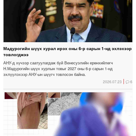
Мадурогийн шүүх хурал ирэх оны 6-р сарын 1-нд эхлэхээр
товлогджээ
АНУ-д хүчээр саатуулагдаж буй Венесуэлийн ерөнхийлөгч
Н.Мадурогийн шүүх хурлын товыг 2027 оны 6-р сарын 1-нд
эхлүүлэхээр АНУ-ын шүүгч товлосон байна.
2026.07.23
6