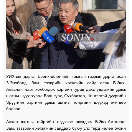
УИХ-ын дарга, Ерөнхийлөгчийн тамгын газрын дарга асан
З.Энхболд, Зам, тээврийн хөгжлийн сайд асан Б.Энх-
Амгалан нарт холбогдох хэргийн гурав дахь удаагийн давж
шатны шүүх хурал Баянзүрх, Сүхбаатар, Чингэлтэй дүүргийн
Эрүүгийн хэргийн давж шатны тойргийн шүүхэд өчигдөр
боллоо.
Анхан шатны тойргийн шүүхээс шүүгдэгч Б.Энх-Амгаланг
Зам, тээврийн хөгжлийн сайдаар буюу улс төрд нөлөө бүхий