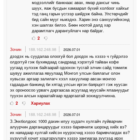
мэдээллийг банкнаас авах, ямар дансыг чинь
шүүх, яаж бусдын хамаарал бүхий холбоог хайхыг
тэд ганц гарын үсгээр шийдэж байна. Улстөрчдийг
бид сайн мууг ньмэднэ. Харин энэ санхүүгийнхэнд
хэн шалгах билээ. Бөөн ноотой далд хар
дарамтлагч дарангуйлагч нар байдаг.
2
Зочин
188.162.248.98
2026.07.01
дээдэх нь суудалаа олоогуй бол доодох нь хэзээ ч гуйдэлээ
олдоггуй гэж бухимдаад сандраад хэрэггуй тайван кофе
уугаад хулээж байгаарай одоохон тусгай элчин сайд томилж
шувуу ажиллагаа явуулаад Монгол улсын баялагыг олон
хувьсах аргаар залилагч хээл хахуулиар авсан монгоо
гадаадын банкинд би хятад улсын иргэн баярцогт гэж нуусан
эх ороноосоо урвагч даргаасаа асуугаад муусайн ялаануудыг
туухэн алсын хараатайгаар ядаргаатай зохицуулчихна.
2
Хариулах
Зочин
188.162.248.98
2026.07.01
З.Энхболдоос 1000 дахин илуу худалч хулгайч луйварчин
алуурчин дарганцаруудыг хэзээ баривчилж шоронд хийх вэ?
их наяадаар хулгай хийсэн нуурэсчид хэзээ баривчлагдах вэ?
хузуугуй хочит хошгоруулагч хэзээ зангиагаа зуугээд ирэх