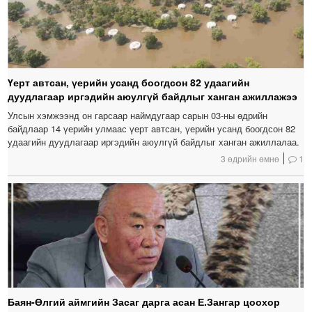
Үерт автсан, үерийн усанд боогдсон 82 удаагийн
дуудлагаар иргэдийн аюулгүй байдлыг ханган ажиллажээ
Улсын хэмжээнд он гарсаар наймдугаар сарын 03-ны өдрийн
байдлаар 14 үерийн улмаас үерт автсан, үерийн усанд боогдсон 82
удаагийн дуудлагаар иргэдийн аюулгүй байдлыг ханган ажиллалаа.
3 өдрийн өмнө
1
Баян-Өлгий аймгийн Засаг дарга асан Е.Зангар цоохор