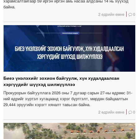
харамсалтайгаар 59 иргэн иргэн амь насаа алдсаны 14 нь хүүхэд
байна.
2 өдрийн өмнө
0
Биеэ үнэлэхийг зохион байгуулж, хүн худалдаалсан
хэргүүдийг шүүхэд шилжүүллээ
Прокурорын байгууллага 2026 оны 7 дугаар сарын 27-ны өдрөөс 31-
ний өдрийг хүртэл хугацаанд хэрэг бүртгэлт, мөрдөн байцаалтын
29,444 эрүүгийн хэрэгт хяналт тавьсан байна.
2 өдрийн өмнө
0