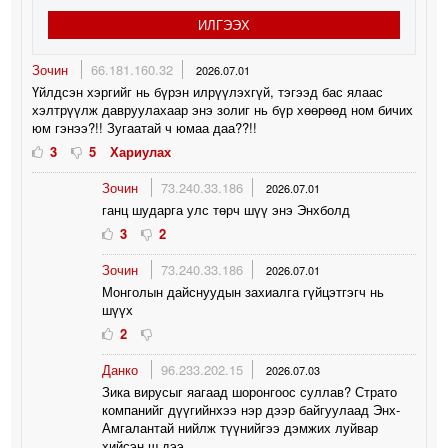
ИЛГЭЭХ
Зочин
66.181.160.32
2026.07.01
Үйлдсэн хэргийг нь бүрэн илрүүлэхгүй, тэгээд бас ялаас
хэлтрүүлж давруулахаар энэ золиг нь бүр хөөрөөд ном бичих
юм гэнээ?!! Зугаатай ч юмаа даа??!!
3
5
Хариулах
Зочин
73.240.33.186
2026.07.01
ганц шударга улс төрч шүү энэ Энхболд
3
2
Зочин
73.240.33.186
2026.07.01
Монголын дайснуудын захиалга гүйцэтгэгч нь
шүүх
2
Данко
96.233.202.15
2026.07.03
Зика вирусыг яагаад шоронгоос суллав? Страто
компанийг дүүгийнхээ нэр дээр байгуулаад Энх-
Амгалантай нийлж түүнийгээ дэмжих луйвар
хийсэн ш дээ.