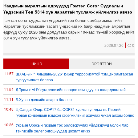
Наадмын амралтын өдрүүдэд Гэмтэл Согог Судлалын
Үндэсний Төв 5314 хүн яаралтай тусламж үйлчилгээ авчээ
Гэмтэл согог судлалын үндэсний төв болон салбар эмнэлгийн
Яаралтай тусламжийн тасагт үндэсний их баяр наадмын амралтын
өдрүүд буюу 2026 оны долдугаар сарын 10-наас 19-ний хооронд нийт
5314 хүн тусламж үйлчилгээ авчээ.
2026.07.20
0
ШИНЭ
ЭРЭЛТТЭЙ
11:57
ШХАБ-ын “Тяньшань-2026” кибер терроризмтой тэмцэх хамтарсан
сургуулилалт боллоо
11:54
Д.Трамп: АНУ сум, зэвсгийн нөөцөө нэмэгдүүлэх шаардлагатай
11:11
Б.Хулан дэлхийн аварга боллоо
10:48
Ц.Сандаг-Очир: COP17 ба COP31 хурлын уялдаа нь Риогийн
гурван конвенцын нэгдсэн хэрэгжилтийг ахиулах чухал алхам болно
10:36
Украин Оросын газрын тос боловсруулах үйлдвэрүүд болон Хар
тэнгисийн хөлөг онгоцнуудад цохилт өгчээ