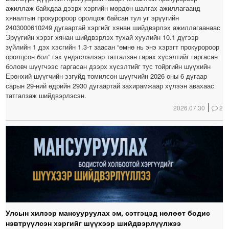
ажиллаж байхдаа дээрх хэргийн мөрдөн шалгах ажиллагаанд
хяналтын прокуророор оролцож байсан тул уг эрүүгийн
2403000610249 дугаартай хэргийг хянан шийдвэрлэх ажиллагаанаас
Эрүүгийн хэрэг хянан шийдвэрлэх тухай хуулийн 10.1 дүгээр
зүйлийн 1 дэх хэсгийн 1.3-т заасан “өмнө нь энэ хэрэгт прокуророор
оролцсон бол” гэх үндэслэлээр татгалзан гарах хүсэлтийг гаргасан
боловч шүүгчээс гаргасан дээрх хүсэлтийг тус тойргийн шүүхийн
Ерөнхий шүүгчийн эзгүйд томилсон шүүгчийн 2026 оны 6 дугаар
сарын 29-ний өдрийн 2930 дугаартай захирамжаар хүлээн авахаас
татгалзаж шийдвэрлэсэн.
2026.07.30
2
Улсын хилээр мансууруулах эм, сэтгэцэд нөлөөт бодис
нэвтрүүлсэн хэргийг шүүхээр шийдвэрлүүлжээ