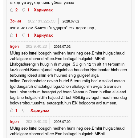
гэхэд үр хүүхэд чинь үйлээ үзнээ
2
1
Хариулах
Зочин
202.131.225.53
2026.07.02
нэг л их ном бичсэн *шударга* гэх дарга нар ,
1
1
Хариулах
Irgen
202.9.40.23
2026.07.02
MUiig seb hiitel bosgoh hedhen hunii neg dee.Emhii hulgaichuud
zahialgaar shorond hiilee.Ene baitugai hulgaich MBnii
Lhabgadurengiin huugiin ih munge .SU giin 12 tn alt.14 terbumiin
kazinochid.Badamjumai hulgaichaa har.odoo Nymbaatar hichneen
terbumiig ideed ailiin erh huuhed shig guigeef alga
bolloo.Zandanshatar novsh hurtel 5 ternumiig borjur soliod avsan
tgd duugarch chadahgui bga.Onon alialagchiin avgai Saransuh
bas l olon terbum heregtei gd bsan.Naana n Onon hudlaa alialaad
tag.Ene hulgaichidiin hajuud ZI bol MGLiig avragch.mash mundag
bolovsroltoi.tuushtai setgegch.hun EK bolgooroi ard tumeen.
1
Хариулах
Irgen
202.9.40.23
2026.07.02
MUiig seb hiitel bosgoh hedhen hunii neg dee.Emhii hulgaichuud
zahialgaar shorond hiilee.Ene baitugai hulgaich MBnii