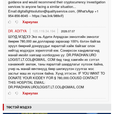
guidance and would recommend their cryptocurrency investigation
services to anyone facing a similar situation...
Email:digitallightsolution@qualityservice.com, (What'sApp +1
954-856-8045 -- https://wa.link/989vlf)
Хариулах
DR. ADITYA
105.119.34.194
2026.07.07
ШУУД МЭДЭЭ Энэ нь Адити Апрадхан эмнэлгийн эмнэлэг
бөөрөө 780,000 ам.доллараар зарахаар 100% бэлэн байгаа
эрүүл бөөрний доноруудыг яаралтай хайж байгааг олон
нийтэд мэдэгдэх зорилготой юм. Сонирхсон хандивлагчид
манай имэйл хаягаар холбогдоно уу: DR.PRADHAN.URO
LOGIST.LT.COL@GMAIL. COM бид танд хамгийн их сэтгэл
ханамжийг амлаж, таны яаралтай шаардлагыг хүлээж байна,
учир нь манай өвчтөнүүд бөөр шилжүүлэн суулгах мэс
заслыг маш их хүлээж байна. Хүнд этгэсэн. IF YOU WANT TO
DONATE YOUR KIDDEY FOR $ 780,000.OOUSD CONTACT
THIS HOSPITAL EMAIL:
DR.PRADHAN.UROLOGIST.LT.COL@GMAIL.COM
Хариулах
ТӨСТЭЙ МЭДЭЭ