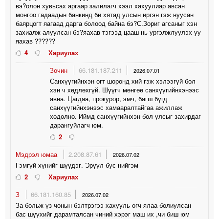
вэ?олон хувьсах аргаар залилагч хээл хахуулиар авсан
монгоо гадаадын банкинд би хятад улсын иргэн гэж нуусан
баярцогт яагаад дарга болоод байна бэ?С.Зориг агсаныг хэн
захиалж алуулсан бэ?яахав тэгээд цааш нь ургэлжлуулэх уу
яахав ??????
4
Хариулах
Зочин
66.181.187.211
2026.07.01
Санхүүгийнхэн огт шоронд хий гэж хэлээгүй бол
хэн ч хөдлөхгүй. Шүүгч мөнгөө санхүүгийнхэнээс
авна. Цагдаа, прокурор, эмч, багш бүгд
санхүүгийнхэнээс хамааралтайгаа ажиллаж
хөдөлнө. Иймд санхүүгийнхэн бол улсыг захирдаг
дарангуйлагч юм.
2
Мэдрэл юмаа
2.208.87.61
2026.07.02
Гэмгүй хүнийг шүүдэг. Эрүүл бус нийгэм
2
Хариулах
З
66.181.160.85
2026.07.02
За больж үз чонын бэлтрэгээ хахууль өгч ялаа болиулсан
бас шүүхийг дарамталсан чиний хэрэг маш их ,чи биш юм