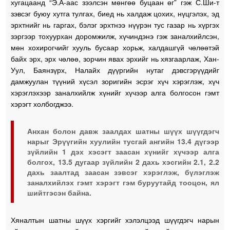
хугацаанд “Э.А-аас зээлсэн мөнгөө буцаан өг” гэж С.Ши-т
зэвсэг буюу хутга тулгах, биед нь халдаж цохих, нүцгэлэх, эд
эрхтнийг нь гаргах, бэлэг эрхтнээ нүүрэн тус газар нь хүргэх
зэргээр тохуурхан доромжилж, хүчиндэнэ гэж заналхийлсэн,
мөн хохирогчийг хууль бусаар хорьж, халдашгүй чөлөөтэй
байх эрх, эрх чөлөө, зорчин явах эрхийг нь хязгаарлаж, Хан-
Уул, Баянзүрх, Налайх дүүргийн нутаг дэвсгэрүүдийг
дамжуулан түүний хүсэл зоригийн эсрэг хүч хэрэглэж, хүч
хэрэглэхээр заналхийлж хүнийг хүчээр алга болгосон гэмт
хэрэгт холбогджээ.
Анхан болон давж заалдах шатны шүүх шүүгдэгч
нарыг Эрүүгийн хуулийн тусгай ангийн 13.4 дүгээр
зүйлийн 1 дэх хэсэгт заасан хүнийг хүчээр алга
болгох, 13.5 дугаар зүйлийн 2 дахь хэсгийн 2.1, 2.2
дахь заалтад заасан зэвсэг хэрэглэж, бүлэглэж
заналхийлэх гэмт хэрэгт гэм буруутайд тооцон, ял
шийтгэсэн байна.
Хяналтын шатны шүүх хэргийг хэлэлцээд шүүгдэгч нарын