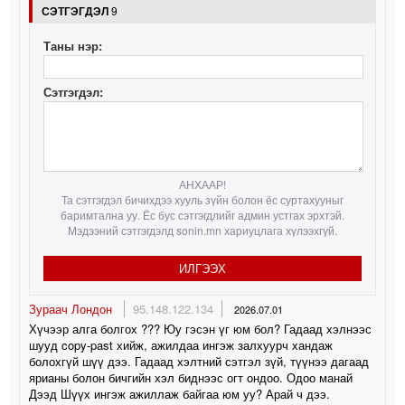
СЭТГЭГДЭЛ
9
Таны нэр:
Сэтгэгдэл:
АНХААР!
Та сэтгэгдэл бичихдээ хууль зүйн болон ёс суртахууныг
баримтална уу. Ёс бус сэтгэгдлийг админ устгах эрхтэй.
Мэдээний сэтгэгдэлд sonin.mn хариуцлага хүлээхгүй.
ИЛГЭЭХ
Зураач Лондон
95.148.122.134
2026.07.01
Хүчээр алга болгох ??? Юу гэсэн үг юм бол? Гадаад хэлнээс
шууд copy-past хийж, ажилдаа ингэж залхуурч хандаж
болохгүй шүү дээ. Гадаад хэлтний сэтгэл зүй, түүнээ дагаад
ярианы болон бичгийн хэл биднээс огт ондоо. Одоо манай
Дээд Шүүх ингэж ажиллаж байгаа юм уу? Арай ч дээ.