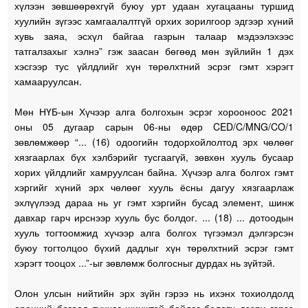
хүлээн зөвшөөрөхгүй буюу урт удаан хугацааны туршид
хуулийн зүгээс хамгаалалтгүй орхих зорилгоор эдгээр хүний
хувь заяа, эсхүл байгаа газрын талаар мэдээлэхээс
татгалзахыг хэлнэ” гэж заасан бөгөөд мөн зүйлийн 1 дэх
хэсгээр тус үйлдлийг хүн төрөлхтний эсрэг гэмт хэрэгт
хамааруулсан.
Мөн НҮБ-ын Хүчээр алга болгохын эсрэг хорооноос 2021
оны 05 дугаар сарын 06-ны өдөр CED/C/MNG/CO/1
зөвлөмжөөр “... (16) одоогийн тодорхойлолтод эрх чөлөөг
хязгаарлах бүх хэлбэрийг тусгаагүй, зөвхөн хууль бусаар
хорих үйлдлийг хамруулсан байна. Хүчээр алга болгох гэмт
хэргийг хүний эрх чөлөөг хууль ёсны дагуу хязгаарлаж
эхлүүлээд дараа нь уг гэмт хэргийн бусад элемент, шинж
давхар гарч ирснээр хууль бус болдог. ... (18) ... дотоодын
хууль тогтоомжид хүчээр алга болгох түгээмэл дэлгэрсэн
буюу тогтолцоо бүхий дадлыг хүн төрөлхтний эсрэг гэмт
хэрэгт тооцох ...”-ыг зөвлөмж болгосныг дурдах нь зүйтэй.
Олон улсын нийтийн эрх зүйн гэрээ нь ихэнх тохиолдолд