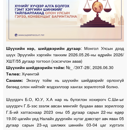
Шүүхийн нэр, шийдвэрийн дугаар
: Монгол Улсын дээд
шүүх Эрүүгийн хэргийн танхим
2026.05.26-ны өдрийн 2026/
ХШТ/55 дугаар тогтоол (хэсэгчлэн авав)
Шүүхийн шийдвэрийн тойм:
№_ /ЭХТ-28/, 2026.06.30
Төлөв:
Хүчинтэй
Санамж:
Энэхүү тойм нь шүүхийн шийдвэрийг орлохгүй
бөгөөд олон нийтийг мэдээллээр хангах зорилготой болно.
Шүүгдэгч Б.О, Ю.У, Х.А нар нь бүлэглэн хохирогч С.Ши-ыг
шүүгдэгч Г.Б-ээс зээлж авсан мөнгийг буцаан авах зорилгоор
Г.Б-ий хатгаснаар 2023 оны 05 дугаар сарын 22-ны өдөр
19.00 цагийн үед Налайх дүүргийн нутаг дэвсгэрт авч яван 05
дугаар сарын 23-нд шилжих шөнийн 03-04 цаг хүртэлх