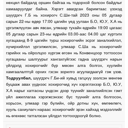
нөхцөл байдалд оршин байгаа нь тодорхой болсон байдлыг
хамааруулдаг байна. Хэрэгт авагдсан баримтаас үзэхэд
шүүгдэгч Г.Б нь хохирогч С.Ши-тай 2023 оны 05 дугаар
сарын 22-ны өдөр 17:00 цагийн үед уулзан Б.О, Ю.У, Х.А нь
үргэлжлүүлэн авч явсан, улмаар тухайн өдрийн 19:00 цагаас
05 дугаар сарын 23-ны өдрийн 03.00-аас 04.00 цаг хүртэлх
хугацаанд 8-9 цагийн турш хохирогчийн эсрэг заналхийлэл,
хүчирхийлэл үргэлжилсэн, улмаар С.Ша нь хохирогчийг
гэрийнх нь ойролцоо хүргэж өгсөн нь Конвенцоор тогтоосон
хугацааны шалгуурыг хангахгүйгээс гадна шүүгдэгч нарын
үйлдэлд хохирогчийг бүр мөсөн алга болгох, хуулийн
хамгаалалтгүй орхих гэсэн зорилго агуулагдаагүй гэж үзэв.
Тодруулбал,
шүүгдэгч Г.Би-ий хувьд гагцхүү зээлсэн мөнгөө
буцааж авах үүднээс хохирогчид хүч хэрэглэхээр Б.О, Ю.У,
Х.А нарыг хатгасны үндсэн дээр түүнийг заналхийлсэн гэмт
үйл ажиллагаа хэрэгжсэнээс бус түүнийг алга болгосон,
хорьсон, улмаар гэр бүлийн, ойр дотны хүн, өмгөөлөгч,
хууль сахиулагч нараас хохирогчийг эрэн хайхад мэдээллийг
нь өгөхөөс татгалзсан үйлдэл тогтоогдоогүй болно.