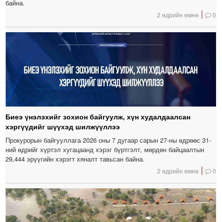
байна.
2 өдрийн өмнө
0
Биеэ үнэлэхийг зохион байгуулж, хүн худалдаалсан
хэргүүдийг шүүхэд шилжүүллээ
Прокурорын байгууллага 2026 оны 7 дугаар сарын 27-ны өдрөөс 31-
ний өдрийг хүртэл хугацаанд хэрэг бүртгэлт, мөрдөн байцаалтын
29,444 эрүүгийн хэрэгт хяналт тавьсан байна.
2 өдрийн өмнө
0