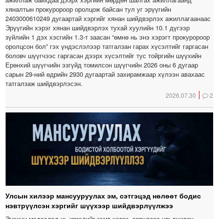
хяналтын прокуророор оролцож байсан тул уг эрүүгийн
2403000610249 дугаартай хэргийг хянан шийдвэрлэх ажиллагаанаас
Эрүүгийн хэрэг хянан шийдвэрлэх тухай хуулийн 10.1 дүгээр
зүйлийн 1 дэх хэсгийн 1.3-т заасан “өмнө нь энэ хэрэгт прокуророор
оролцсон бол” гэх үндэслэлээр татгалзан гарах хүсэлтийг гаргасан
боловч шүүгчээс гаргасан дээрх хүсэлтийг тус тойргийн шүүхийн
Ерөнхий шүүгчийн эзгүйд томилсон шүүгчийн 2026 оны 6 дугаар
сарын 29-ний өдрийн 2930 дугаартай захирамжаар хүлээн авахаас
татгалзаж шийдвэрлэсэн.
2026.07.30
2
Улсын хилээр мансууруулах эм, сэтгэцэд нөлөөт бодис
нэвтрүүлсэн хэргийг шүүхээр шийдвэрлүүлжээ
Энэхүү мэдээлэл нь иргэдийг гэмт хэрэг, зөрчлөөс урьдчилан