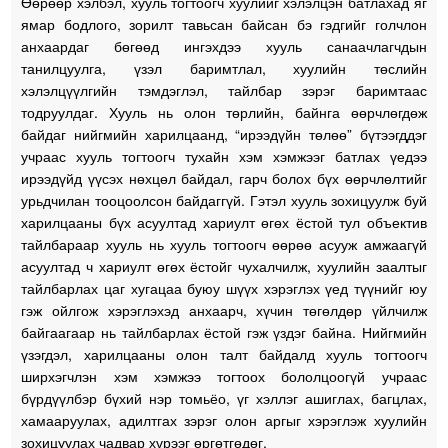
Өөрөөр хэлбэл, хууль тогтоогч хуулийг хэлэлцэн батлахад яг
ямар бодлого, зорилт тавьсан байсан бэ гэдгийг голчлон
анхаардаг бөгөөд ингэхдээ хууль санаачлагчдын
танилцуулга, үзэл баримтлал, хуулийн төслийн
хэлэлцүүлгийн тэмдэглэл, тайлбар зэрэг баримтаас
тодруулдаг. Хууль нь олон төрлийн, байнга өөрчлөгдөж
байдаг нийгмийн харилцаанд, “ирээдүйн төлөө” бүтээгддэг
учраас хууль тогтоогч тухайн хэм хэмжээг батлах үедээ
ирээдүйд үүсэх нөхцөл байдал, гарч болох бүх өөрчлөлтийг
урьдчилан тооцоолсон байдаггүй. Гэтэл хууль зохицуулж буй
харилцааны бүх асуултад хариулт өгөх ёстой тул объектив
тайлбараар хууль нь хууль тогтоогч өөрөө асууж амжаагүй
асуултад ч хариулт өгөх ёстойг чухалчилж, хуулийн заалтыг
тайлбарлах цаг хугацаа буюу шүүх хэрэглэх үед түүнийг юу
гэж ойлгож хэрэглэхэд анхаарч, хүчин төгөлдөр үйлчилж
байгаагаар нь тайлбарлах ёстой гэж үздэг байна. Нийгмийн
үзэгдэл, харилцааны олон талт байдалд хууль тогтоогч
ширхэгчлэн хэм хэмжээ тогтоох бололцоогүй учраас
бүрдүүлбэр бүхий нэр томьёо, үг хэллэг ашиглах, багцлах,
хамааруулах, адилтгах зэрэг олон аргыг хэрэглэж хуулийн
зохицуулах чадвар хүрээг өргөтгөдөг.