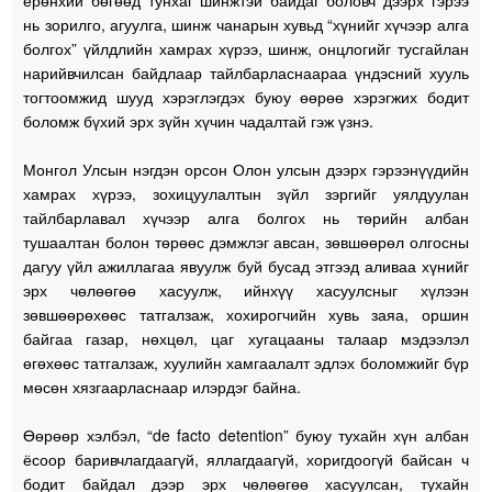
ерөнхий бөгөөд тунхаг шинжтэй байдаг боловч дээрх гэрээ
нь зорилго, агуулга, шинж чанарын хувьд “хүнийг хүчээр алга
болгох” үйлдлийн хамрах хүрээ, шинж, онцлогийг тусгайлан
нарийвчилсан байдлаар тайлбарласнаараа үндэсний хууль
тогтоомжид шууд хэрэглэгдэх буюу өөрөө хэрэгжих бодит
боломж бүхий эрх зүйн хүчин чадалтай гэж үзнэ.
Монгол Улсын нэгдэн орсон Олон улсын дээрх гэрээнүүдийн
хамрах хүрээ, зохицуулалтын зүйл зэргийг уялдуулан
тайлбарлавал хүчээр алга болгох нь төрийн албан
тушаалтан болон төрөөс дэмжлэг авсан, зөвшөөрөл олгосны
дагуу үйл ажиллагаа явуулж буй бусад этгээд аливаа хүнийг
эрх чөлөөгөө хасуулж, ийнхүү хасуулсныг хүлээн
зөвшөөрөхөөс татгалзаж, хохирогчийн хувь заяа, оршин
байгаа газар, нөхцөл, цаг хугацааны талаар мэдээлэл
өгөхөөс татгалзаж, хуулийн хамгаалалт эдлэх боломжийг бүр
мөсөн хязгаарласнаар илэрдэг байна.
Өөрөөр хэлбэл, “de facto detention” буюу тухайн хүн албан
ёсоор баривчлагдаагүй, яллагдаагүй, хоригдоогүй байсан ч
бодит байдал дээр эрх чөлөөгөө хасуулсан, тухайн