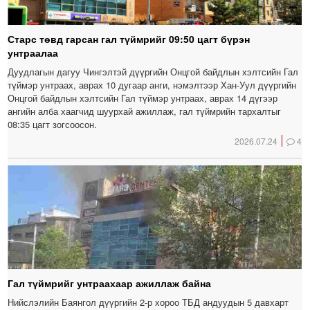
Старс төвд гарсан гал түймрийг 09:50 цагт бүрэн
унтраалаа
Дуудлагын дагуу Чингэлтэй дүүргийн Онцгой байдлын хэлтсийн Гал
түймэр унтраах, аврах 10 дугаар анги, нэмэлтээр Хан-Уул дүүргийн
Онцгой байдлын хэлтсийн Гал түймэр унтраах, аврах 14 дүгээр
ангийн алба хаагчид шуурхай ажиллаж, гал түймрийн тархалтыг
08:35 цагт зогсоосон.
2026.07.24
4
Гал түймрийг унтраахаар ажиллаж байна
Нийслэлийн Баянгол дүүргийн 2-р хороо ТБД андуудын 5 давхарт