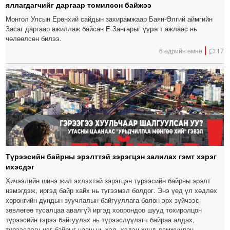
яллагдагчийг даргаар томилсон байжээ
Монгол Улсын Ерөнхий сайдын захирамжаар Баян-Өлгий аймгийн
Засаг даргаар ажиллаж байсан Е.Зангарыг үүрэгт ажлаас нь
чөлөөлсөн билээ.
6 өдрийн өмнө
17
Түрээсийн байрны эрэлттэй зэрэгцэн залилах гэмт хэрэг
ихэсдэг
Хичээлийн шинэ жил эхлэхтэй зэрэгцэн түрээсийн байрны эрэлт
нэмэгдэж, иргэд байр хайх нь түгээмэл болдог. Энэ үед үл хөдлөх
хөрөнгийн дундын зуучлалын байгууллага болон эрх зүйчээс
зөвлөгөө тусалцаа авалгүй иргэд хоорондоо шууд тохиролцон
түрээсийн гэрээ байгуулах нь түрээслүүлэгч байраа алдах,
түрээслэгч нэг байрыг цааш нь хэд, хэдэн хүнд дамжуулан