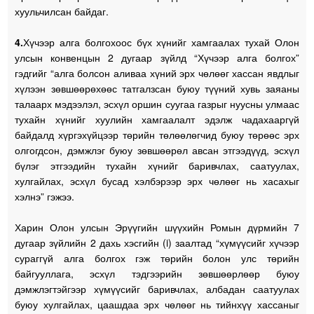
хуульчилсан байдаг.
4.
Хүчээр алга болгохоос бүх хүнийг хамгаалах тухай Олон
улсын конвенцын 2 дугаар зүйлд “Хүчээр алга болгох”
гэдгийг “алга болсон аливаа хүний эрх чөлөөг хассан явдлыг
хүлээн зөвшөөрөхөөс татгалзсан буюу түүний хувь заяаны
талаарх мэдээлэл, эсхүл оршин суугаа газрыг нуусны улмаас
тухайн хүнийг хуулийн хамгаалалт эдэлж чадахааргүй
байдалд хүргэхүйцээр төрийн төлөөлөгчид буюу төрөөс эрх
олгогдсон, дэмжлэг буюу зөвшөөрөл авсан этгээдүүд, эсхүл
бүлэг этгээдийн тухайн хүнийг баривчлах, саатуулах,
хулгайлах, эсхүл бусад хэлбэрээр эрх чөлөөг нь хасахыг
хэлнэ” гэжээ.
Харин Олон улсын Эрүүгийн шүүхийн Ромын дүрмийн 7
дугаар зүйлийн 2 дахь хэсгийн (i) заалтад “хүмүүсийг хүчээр
сураггүй алга болгох гэж төрийн болон улс төрийн
байгууллага, эсхүл тэдгээрийн зөвшөөрлөөр буюу
дэмжлэгтэйгээр хүмүүсийг баривчлах, албадан саатуулах
буюу хулгайлах, цаашдаа эрх чөлөөг нь тийнхүү хассаныг