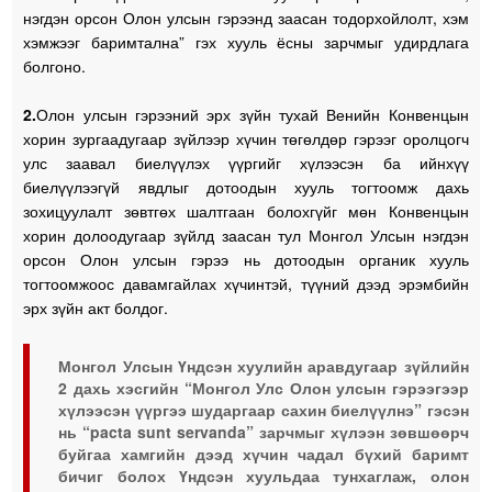
нэгдэн орсон Олон улсын гэрээнд заасан тодорхойлолт, хэм
хэмжээг баримтална” гэх хууль ёсны зарчмыг удирдлага
болгоно.
2.
Олон улсын гэрээний эрх зүйн тухай Венийн Конвенцын
хорин зургаадугаар зүйлээр хүчин төгөлдөр гэрээг оролцогч
улс заавал биелүүлэх үүргийг хүлээсэн ба ийнхүү
биелүүлээгүй явдлыг дотоодын хууль тогтоомж дахь
зохицуулалт зөвтгөх шалтгаан болохгүйг мөн Конвенцын
хорин долоодугаар зүйлд заасан тул Монгол Улсын нэгдэн
орсон Олон улсын гэрээ нь дотоодын органик хууль
тогтоомжоос давамгайлах хүчинтэй, түүний дээд эрэмбийн
эрх зүйн акт болдог.
Монгол Улсын Үндсэн хуулийн аравдугаар зүйлийн
2 дахь хэсгийн “Монгол Улс Олон улсын гэрээгээр
хүлээсэн үүргээ шударгаар сахин биелүүлнэ” гэсэн
нь “pacta sunt servanda” зарчмыг хүлээн зөвшөөрч
буйгаа хамгийн дээд хүчин чадал бүхий баримт
бичиг болох Үндсэн хуульдаа тунхаглаж, олон