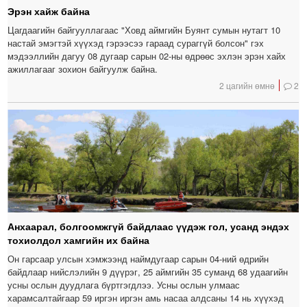
Эрэн хайж байна
Цагдаагийн байгууллагаас "Ховд аймгийн Буянт сумын нутагт 10
настай эмэгтэй хүүхэд гэрээсээ гараад сураггүй болсон" гэх
мэдээллийн дагуу 08 дугаар сарын 02-ны өдрөөс эхлэн эрэн хайх
ажиллагааг зохион байгуулж байна.
2 цагийн өмнө
2
Анхаарал, болгоомжгүй байдлаас үүдэж гол, усанд эндэх
тохиолдол хамгийн их байна
Он гарсаар улсын хэмжээнд наймдугаар сарын 04-ний өдрийн
байдлаар нийслэлийн 9 дүүрэг, 25 аймгийн 35 суманд 68 удаагийн
усны ослын дуудлага бүртгэгдлээ. Усны ослын улмаас
харамсалтайгаар 59 иргэн иргэн амь насаа алдсаны 14 нь хүүхэд