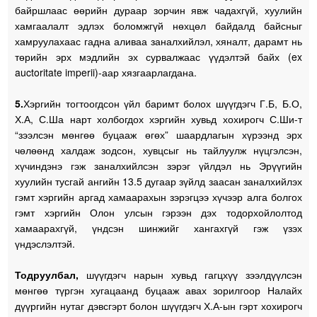
байршлаас өөрийн дураар зорчин явж чадахгүй, хуулийн
хамгаалалт эдлэх боломжгүй нөхцөл байдалд байсныг
хамруулахаас гадна аливаа заналхийлэл, хяналт, дарамт нь
төрийн эрх мэдлийн эх сурвалжаас үүдэлтэй байх (ex
auctoritate imperii)-аар хязгаарлагдана.
5.
Хэргийн тогтоогдсон үйл баримт болох шүүгдэгч Г.Б, Б.О,
Х.А, С.Ша нарт холбогдох хэргийн хувьд хохирогч С.Ши-т
“зээлсэн мөнгөө буцааж өгөх” шаардлагын хүрээнд эрх
чөлөөнд халдаж зодсон, хувцсыг нь тайлуулж нүцгэлсэн,
хүчиндэнэ гэж заналхийлсэн зэрэг үйлдэл нь Эрүүгийн
хуулийн тусгай ангийн 13.5 дугаар зүйлд заасан заналхийлэх
гэмт хэргийн аргад хамаарахын зэрэгцээ хүчээр алга болгох
гэмт хэргийн Олон улсын гэрээн дэх тодорхойлолтод
хамаарахгүй, үндсэн шинжийг хангахгүй гэж үзэх
үндэслэлтэй.
Тодруулбал,
шүүгдэгч нарын хувьд гагцхүү зээлдүүлсэн
мөнгөө түргэн хугацаанд буцааж авах зорилгоор Налайх
дүүргийн нутаг дэвсгэрт болон шүүгдэгч Х.А-ын гэрт хохирогч