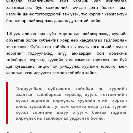
үйлдэлд заналхийлсэн гэмт хэргийн үйл ажиллагаа
хэрэгжсэнээс бус хохирогчийг хүчээр алга болгох гэмт
хэргийн шинж тогтоогдоогүй гэж үзэн, тус хэргийг хэрэгсэхгүй
болгохоор шийдвэрлэж, дараах дүгнэлтийг хийв.
1.
Шүүх аливаа эрх зүйн маргааныг шийдвэрлэхэд хуулийг
объектив болон субъектив хоёр өөр хандлагаар тайлбарлан
хэрэглэдэг. Субъектив тайлбар нь хууль тогтоогчийн хүсэл
зоригийг тодруулахад илүү анхаардаг бол объектив
тайлбарын хүрээнд хуулийн хэм хэмжээг хэрэглэх гэж буй
цаг хугацааны онцлогтой уялдуулж, хуулийн зорилго, мөн
чанарыг нээн илрүүлэх замаар тайлбар хийнэ.
Тодруулбал, субъектив тайлбар нь хуулийн
заалтыг тайлбарлах хүрээнд хууль тогтоогчийн
хүсэл зоригийг илрүүлэх, хуулийн үгийг хэрхэн
олох, тухайлбал, уг хэм хэмжээ ямар утга, түүний
хүсэл зоригийн дагуу агуулж байгаа гэдгийг
илрүүлэх нь тайлбарлах үндэслэл болно.