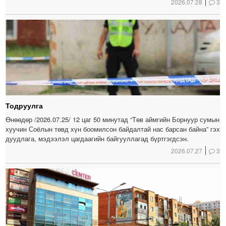
2026.07.28
3
Тодруулга
Өнөөдөр /2026.07.25/ 12 цаг 50 минутад “Төв аймгийн Борнуур сумын
хуучин Соёлын төвд хүн боомилсон байдалтай нас барсан байна” гэх
дуудлага, мэдээлэл цагдаагийн байгууллагад бүртгэгдсэн.
2026.07.27
3