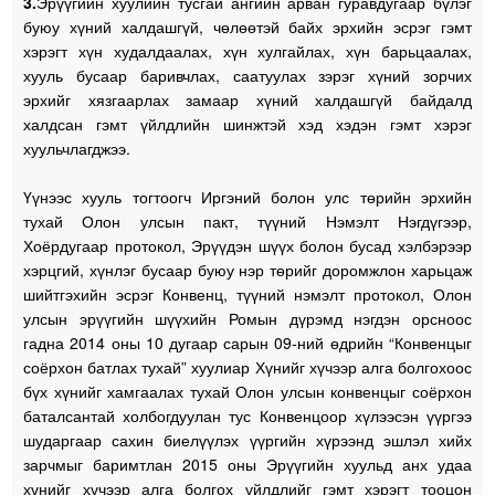
3.
Эрүүгийн хуулийн тусгай ангийн арван гуравдугаар бүлэг
буюу хүний халдашгүй, чөлөөтэй байх эрхийн эсрэг гэмт
хэрэгт хүн худалдаалах, хүн хулгайлах, хүн барьцаалах,
хууль бусаар баривчлах, саатуулах зэрэг хүний зорчих
эрхийг хязгаарлах замаар хүний халдашгүй байдалд
халдсан гэмт үйлдлийн шинжтэй хэд хэдэн гэмт хэрэг
хуульчлагджээ.
Үүнээс хууль тогтоогч Иргэний болон улс төрийн эрхийн
тухай Олон улсын пакт, түүний Нэмэлт Нэгдүгээр,
Хоёрдугаар протокол, Эрүүдэн шүүх болон бусад хэлбэрээр
хэрцгий, хүнлэг бусаар буюу нэр төрийг доромжлон харьцаж
шийтгэхийн эсрэг Конвенц, түүний нэмэлт протокол, Олон
улсын эрүүгийн шүүхийн Ромын дүрэмд нэгдэн орсноос
гадна 2014 оны 10 дугаар сарын 09-ний өдрийн “Конвенцыг
соёрхон батлах тухай” хуулиар Хүнийг хүчээр алга болгохоос
бүх хүнийг хамгаалах тухай Олон улсын конвенцыг соёрхон
баталсантай холбогдуулан тус Конвенцоор хүлээсэн үүргээ
шударгаар сахин биелүүлэх үүргийн хүрээнд эшлэл хийх
зарчмыг баримтлан 2015 оны Эрүүгийн хуульд анх удаа
хүнийг хүчээр алга болгох үйлдлийг гэмт хэрэгт тооцон