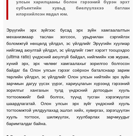
улсын харилцааны болон гэрээний бүрэн эрхт
субъектийн хувьд биелүүлэхээ батлан
илэрхийлсэн явдал юм.
Эрүүгийн эрх зүйгээс бусад эрх зүйн хамгаалалтын
механизмаар таслан зогсоох, урьдчилан сэргийлэх
боломжгүй нөхцөлд үйлдэл, эс үйлдлийг Эрүүгийн хуулиар
нийгэмд аюултай үйлдэл, эс үйлдлийг гэмт хэрэгт тооцохдоо
(ultima ratio) үндэсний аюулгүй байдал, нийгмийн хэв журам,
хүний эрх, эрх чөлөөг хамгаалахыг зорилгоо болгосон
байдаг ба Олон улсын гэрээг соёрхон баталснаар зарим
төрлийн үйлдэл, эс үйлдлийг Олон улсын нийтийн эрх зүйн
зарчмын дагуу үүсэх үүрэг, хариуцлагын хүрээнд гэрээний
зорилгыг хангахын тулд үндэсний дотоодын хууль
тогтоомжийг бий болгох, түүнд тусган хэрэгжүүлэх
шаардлагатай. Олон улсын эрх зүйг үндэсний хууль
тогтоомжтой уялдуулахад эшлэл хийх, хувиргах, зэрэгцүүлэн
хууль тогтоох, шилжүүлэх, хуулбарлах зарчмуудыг
баримталдаг байна.