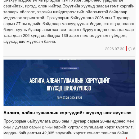
сэргийлэх, иргэд, олон нийтэд Эрүүгийн хуульд заасан гэмт хэргийн
талаарх ойлголт, хэргийн шийдвэрлэлтийг ойлгомжтой байдлаар
мэдээлэх зорилготой. Прокурорын байгууллага 2026 оны 7 дугаар
сарын 27-ны өдрийн байдлаар мансууруулах бодис, сэтгэцэд нөлөөт
бодис хууль бусаар ашиглах гэмт хэрэгт буруутгагдан яллагдагчаар
татагдсан 206 хүнд холбогдох 139 хэрэгт яллах дүгнэлт үйлдэж,
шүүхэд шилжүүлсэн байна.
2026.07.30
6
Авлига, албан тушаалын хэргүүдийг шүүхэд шилжүүлжээ
Прокурорын байгууллага 2026 оны 7 дугаар сарын 20-ны өдрөөс мөн
оны 7 дугаар сарын 27-ны өдрийг хүртэлх хугацаанд хэрэг бүртгэлт,
мөрдөн байцаалтын 42,935 эрүүгийн хэрэгт хяналт тавьсан байна.