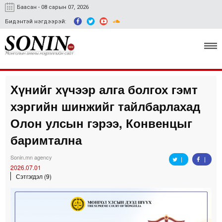
Баасан - 08 сарын 07, 2026
Бидэнтэй нэгдээрэй:
Хүнийг хүчээр алга болгох гэмт
Улс төр, эдийн засаг
хэргийн шинжийг тайлбарлахад
Гэмт хэрэг
Олон улсын гэрээ, Конвенцыг
Нийгэм, соёл
баримтална
Спорт
Sonin.mn agency
2026.07.01
Easy news
Сэтгэгдэл (9)