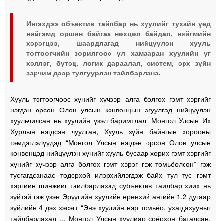
Ингэхдээ объектив тайлбар нь хуулийг тухайн үед
нийгэмд оршин байгаа нөхцөл байдал, нийгмийн
хэрэгцээ, шаардлагад нийцүүлэн хууль
тогтоогчийн зорилгоос үл хамааран хуулийн үг
хэллэг, бүтэц, логик дараалал, систем, эрх зүйн
зарчим дээр тулгуурлан тайлбарлана.
Хууль тогтоогчоос хүнийг хүчээр алга болгох гэмт хэргийг
нэгдэн орсон Олон улсын конвенцын агуулгад нийцүүлэн
хуульчилсан нь хуулийн үзэл баримтлал, Монгол Улсын Их
Хурлын нэгдсэн чуулган, Хууль зүйн байнгын хорооны
тэмдэглэлүүдэд “Монгол Улсын нэгдэн орсон Олон улсын
конвенцод нийцүүлэн хүнийг хууль бусаар хорих гэмт хэргийг
хүнийг хүчээр алга болгох гэмт хэрэг гэж томьёолсон” гэж
тусгагдсанаас тодорхой илэрхийлэгдэж байх тул тус гэмт
хэргийн шинжийг тайлбарлахад субъектив тайлбар хийх нь
зүйтэй гэж үзэн Эрүүгийн хуулийн ерөнхий ангийн 1.2 дугаар
зүйлийн 4 дэх хэсэгт “Энэ хуулийн нэр томьёо, ухагдахууныг
тайлбарлахад ... Монгол Улсын хуулиар соёрхон баталсан,