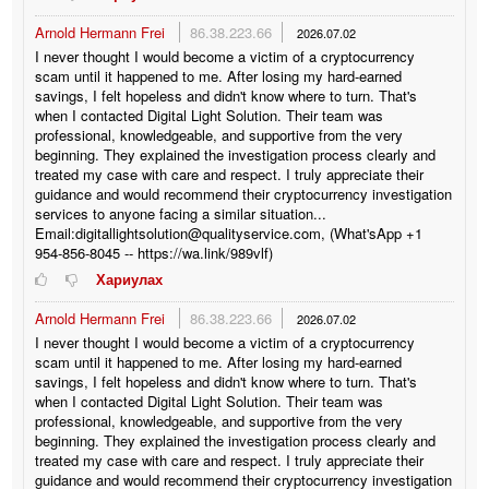
Arnold Hermann Frei
86.38.223.66
2026.07.02
I never thought I would become a victim of a cryptocurrency
scam until it happened to me. After losing my hard-earned
savings, I felt hopeless and didn't know where to turn. That's
when I contacted Digital Light Solution. Their team was
professional, knowledgeable, and supportive from the very
beginning. They explained the investigation process clearly and
treated my case with care and respect. I truly appreciate their
guidance and would recommend their cryptocurrency investigation
services to anyone facing a similar situation...
Email:digitallightsolution@qualityservice.com, (What'sApp +1
954-856-8045 -- https://wa.link/989vlf)
Хариулах
Arnold Hermann Frei
86.38.223.66
2026.07.02
I never thought I would become a victim of a cryptocurrency
scam until it happened to me. After losing my hard-earned
savings, I felt hopeless and didn't know where to turn. That's
when I contacted Digital Light Solution. Their team was
professional, knowledgeable, and supportive from the very
beginning. They explained the investigation process clearly and
treated my case with care and respect. I truly appreciate their
guidance and would recommend their cryptocurrency investigation