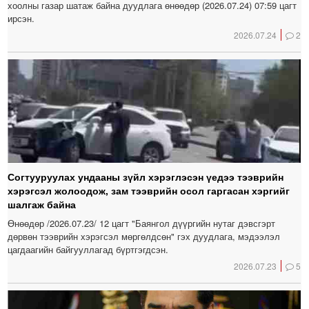
хоолны газар шатаж байна дуудлага өнөөдөр (2026.07.24) 07:59 цагт
ирсэн.
2026.07.24
2
Согтууруулах ундааны зүйл хэрэглэсэн үедээ тээврийн
хэрэгсэл жолоодож, зам тээврийн осол гаргасан хэргийг
шалгаж байна
Өнөөдөр /2026.07.23/ 12 цагт "Баянгол дүүргийн нутаг дэвсгэрт
дөрвөн тээврийн хэрэгсэл мөргөлдсөн" гэх дуудлага, мэдээлэл
цагдаагийн байгууллагад бүртгэгдсэн.
2026.07.23
5