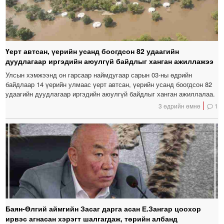
Үерт автсан, үерийн усанд боогдсон 82 удаагийн
дуудлагаар иргэдийн аюулгүй байдлыг ханган ажиллажээ
Улсын хэмжээнд он гарсаар наймдугаар сарын 03-ны өдрийн
байдлаар 14 үерийн улмаас үерт автсан, үерийн усанд боогдсон 82
удаагийн дуудлагаар иргэдийн аюулгүй байдлыг ханган ажиллалаа.
3 өдрийн өмнө
1
Баян-Өлгий аймгийн Засаг дарга асан Е.Зангар цоохор
ирвэс агнасан хэрэгт шалгагдаж, төрийн албанд