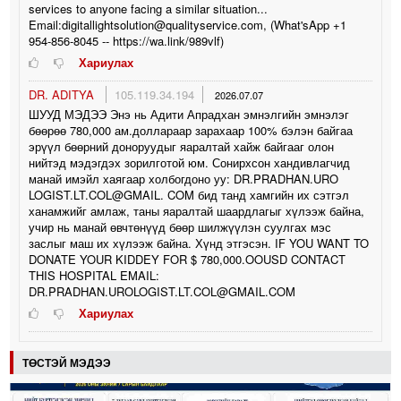
services to anyone facing a similar situation...
Email:digitallightsolution@qualityservice.com, (What'sApp +1
954-856-8045 -- https://wa.link/989vlf)
Хариулах
DR. ADITYA
105.119.34.194
2026.07.07
ШУУД МЭДЭЭ Энэ нь Адити Апрадхан эмнэлгийн эмнэлэг
бөөрөө 780,000 ам.доллараар зарахаар 100% бэлэн байгаа
эрүүл бөөрний доноруудыг яаралтай хайж байгааг олон
нийтэд мэдэгдэх зорилготой юм. Сонирхсон хандивлагчид
манай имэйл хаягаар холбогдоно уу: DR.PRADHAN.URO
LOGIST.LT.COL@GMAIL. COM бид танд хамгийн их сэтгэл
ханамжийг амлаж, таны яаралтай шаардлагыг хүлээж байна,
учир нь манай өвчтөнүүд бөөр шилжүүлэн суулгах мэс
заслыг маш их хүлээж байна. Хүнд этгэсэн. IF YOU WANT TO
DONATE YOUR KIDDEY FOR $ 780,000.OOUSD CONTACT
THIS HOSPITAL EMAIL:
DR.PRADHAN.UROLOGIST.LT.COL@GMAIL.COM
Хариулах
ТӨСТЭЙ МЭДЭЭ