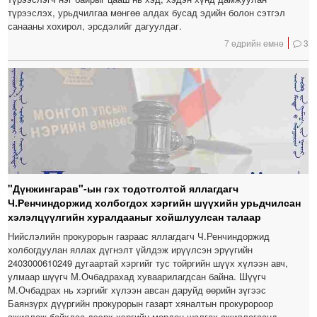
түрээслэх, урьдчилгаа мөнгөө алдах бусад эдийн болон сэтгэл
санааны хохирол, эрсдэлийг дагуулдаг.
7 өдрийн өмнө
3
"Дүнжингарав"-ын гэх тодотголтой яллагдагч
Ч.Ренчиндоржид холбогдох хэргийн шүүхийн урьдчилсан
хэлэлцүүлгийн хуралдааныг хойшлуулсан талаар
Нийслэлийн прокурорын газраас яллагдагч Ч.Ренчиндоржид
холбогдуулан яллах дүгнэлт үйлдэж ирүүлсэн эрүүгийн
2403000610249 дугаартай хэргийг тус тойргийн шүүх хүлээн авч,
улмаар шүүгч М.Очбадрахад хуваарилагдсан байна. Шүүгч
М.Очбадрах нь хэргийг хүлээн авсан даруйд өөрийн зүгээс
Баянзүрх дүүргийн прокурорын газарт хяналтын прокуророор
ажиллаж байхдаа дээрх хэргийн мөрдөн шалгах ажиллагаанд