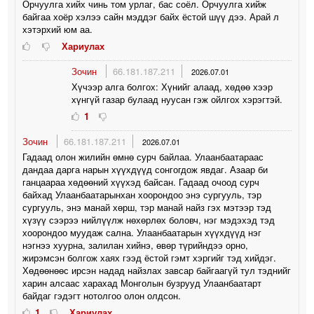
Орчуулга хийх чинь том урлаг, бас соёл. Орчуулга хийж
байгаа хоёр хэлээ сайн мэддэг байх ёстой шүү дээ. Арай л
хэтэрхий юм аа.
Хариулах
Зочин
66.181.187.211
2026.07.01
Хүчээр алга болгох: Хүнийг алаад, хөдөө хээр
хүнгүй газар булаад нуусан гэж ойлгох хэрэгтэй.
1
Зочин
66.181.187.211
2026.07.01
Гадаад олон жилийн өмнө сурч байлаа. Улаанбаатараас
дандаа дарга нарын хүүхдүүд сонгогдож явдаг. Азаар би
ганцаараа хөдөөний хүүхэд байсан. Гадаад очоод сурч
байхад Улаанбаатарынхан хоорондоо энэ сургууль, тэр
сургууль, энэ манай хөрш, тэр манай найз гэх мэтээр тэд
хүзүү сээрээ нийлүүлж нөхөрлөх боловч, нэг мэдэхэд тэд
хоорондоо муудаж сална. Улаанбаатарын хүүхдүүд нэг
нэгнээ хуурна, залилан хийнэ, өвөр түрийндээ орно,
жирэмсэн болгож хаях гээд ёстой гэмт хэргийг тэд хийдэг.
Хөдөөнөөс ирсэн надад найзлах завсар байгаагүй тул тэднийг
харин алсаас харахад Монголын бузрууд Улаанбаатарт
байдаг гэдэгт нотолгоо олон олдсон.
1
Хариулах