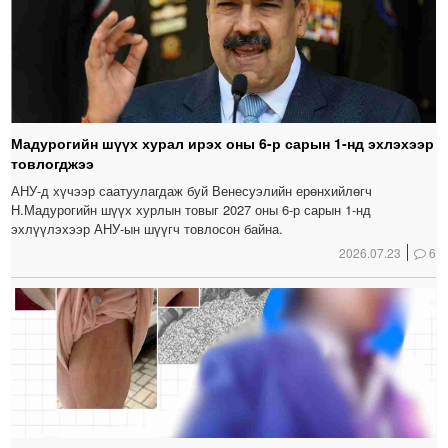
Мадурогийн шүүх хурал ирэх оны 6-р сарын 1-нд эхлэхээр
товлогджээ
АНУ-д хүчээр саатуулагдаж буй Венесуэлийн ерөнхийлөгч
Н.Мадурогийн шүүх хурлын товыг 2027 оны 6-р сарын 1-нд
эхлүүлэхээр АНУ-ын шүүгч товлосон байна.
2026.07.23
6