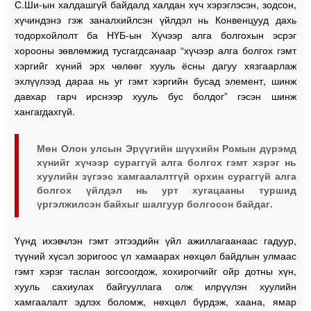
С.Ши-ын халдашгүй байдалд халдан хүч хэрэглэсэн, зодсон,
хүчиндэнэ гэж заналхийлсэн үйлдэл нь Конвенцууд дахь
тодорхойлолт ба НҮБ-ын Хүчээр алга болгохын эсрэг
хорооны зөвлөмжид тусгагдсанаар “хүчээр алга болгох гэмт
хэргийг хүний эрх чөлөөг хууль ёсны дагуу хязгаарлаж
эхлүүлээд дараа нь уг гэмт хэргийн бусад элемент, шинж
давхар гарч ирснээр хууль бус болдог” гэсэн шинж
хангагдахгүй.
Мөн Олон улсын Эрүүгийн шүүхийн Ромын дүрэмд
хүнийг хүчээр сураггүй алга болгох гэмт хэрэг нь
хуулийн зүгээс хамгаалалтгүй орхин сураггүй алга
болгох үйлдэл нь урт хугацааны туршид
үргэлжилсэн байхыг шалгуур болгосон байдаг.
Үүнд ихэвчлэн гэмт этгээдийн үйл ажиллагаанаас гадуур,
түүний хүсэл зоригоос үл хамаарах нөхцөл байдлын улмаас
гэмт хэрэг таслан зогсоогдож, хохирогчийг ойр дотны хүн,
хууль сахиулах байгууллага олж илрүүлэн хуулийн
хамгаалалт эдлэх боломж, нөхцөл бүрдэж, хаана, ямар