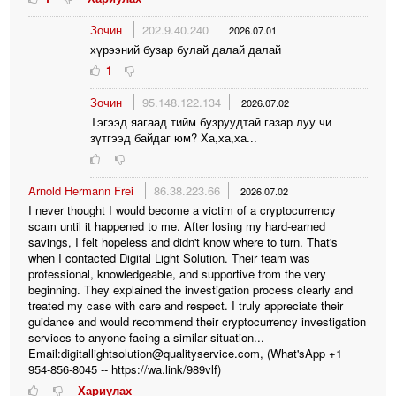
Зочин
202.9.40.240
2026.07.01
хүрээний бузар булай далай далай
1
Зочин
95.148.122.134
2026.07.02
Тэгээд яагаад тийм бузруудтай газар луу чи
зүтгээд байдаг юм? Ха,ха,ха...
Arnold Hermann Frei
86.38.223.66
2026.07.02
I never thought I would become a victim of a cryptocurrency
scam until it happened to me. After losing my hard-earned
savings, I felt hopeless and didn't know where to turn. That's
when I contacted Digital Light Solution. Their team was
professional, knowledgeable, and supportive from the very
beginning. They explained the investigation process clearly and
treated my case with care and respect. I truly appreciate their
guidance and would recommend their cryptocurrency investigation
services to anyone facing a similar situation...
Email:digitallightsolution@qualityservice.com, (What'sApp +1
954-856-8045 -- https://wa.link/989vlf)
Хариулах