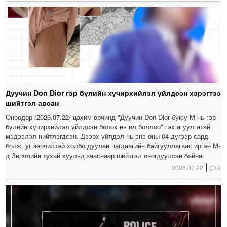
Дуучин Don Dior гэр бүлийн хүчирхийлэл үйлдсэн хэрэгтээ
шийтгэл авсан
Өнөөдөр /2026.07.22/ цахим орчинд "Дуучин Don Dior буюу М нь гэр
бүлийн хүчирхийлэл үйлдсэн болох нь ил боллоо" гэх агуулгатай
мэдээлэл нийтлэгдсэн. Дээрх үйлдэл нь энэ оны 04 дүгээр сард
болж, уг зөрчилтэй холбогдуулан цагдаагийн байгууллагаас иргэн М-
д Зөрчлийн тухай хуульд зааснаар шийтгэл оногдуулсан байна.
2026.07.22
3