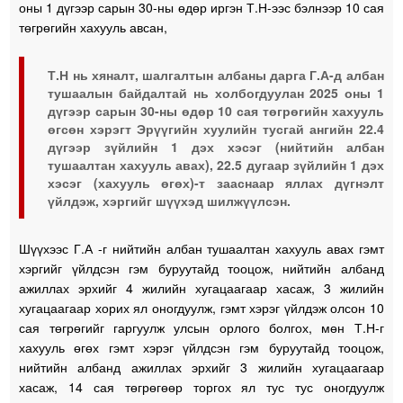
оны 1 дүгээр сарын 30-ны өдөр иргэн Т.Н-ээс бэлнээр 10 сая
төгрөгийн хахууль авсан,
Т.Н нь хяналт, шалгалтын албаны дарга Г.А-д албан
тушаалын байдалтай нь холбогдуулан 2025 оны 1
дүгээр сарын 30-ны өдөр 10 сая төгрөгийн хахууль
өгсөн хэрэгт Эрүүгийн хуулийн тусгай ангийн 22.4
дүгээр зүйлийн 1 дэх хэсэг (нийтийн албан
тушаалтан хахууль авах), 22.5 дугаар зүйлийн 1 дэх
хэсэг (хахууль өгөх)-т зааснаар яллах дүгнэлт
үйлдэж, хэргийг шүүхэд шилжүүлсэн.
Шүүхээс Г.А -г нийтийн албан тушаалтан хахууль авах гэмт
хэргийг үйлдсэн гэм буруутайд тооцож, нийтийн албанд
ажиллах эрхийг 4 жилийн хугацаагаар хасаж, 3 жилийн
хугацаагаар хорих ял оногдуулж, гэмт хэрэг үйлдэж олсон 10
сая төгрөгийг гаргуулж улсын орлого болгох, мөн Т.Н-г
хахууль өгөх гэмт хэрэг үйлдсэн гэм буруутайд тооцож,
нийтийн албанд ажиллах эрхийг 3 жилийн хугацаагаар
хасаж, 14 сая төгрөгөөр торгох ял тус тус оногдуулж