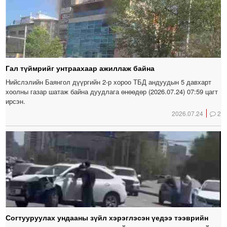
Гал түймрийг унтраахаар ажиллаж байна
Нийслэлийн Баянгол дүүргийн 2-р хороо ТБД андуудын 5 давхарт
хоолны газар шатаж байна дуудлага өнөөдөр (2026.07.24) 07:59 цагт
ирсэн.
2026.07.24
2
Согтууруулах ундааны зүйл хэрэглэсэн үедээ тээврийн