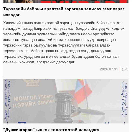
Түрээсийн байрны эрэлттэй зэрэгцэн залилах гэмт хэрэг
ихэсдэг
Хичээлийн шинэ жил эхлэхтэй зэрэгцэн түрээсийн байрны эрэлт
нэмэгдэж, иргэд байр хайх нь түгээмэл болдог. Энэ үед үл хөдлөх
хөрөнгийн дундын зуучлалын байгууллага болон эрх зүйчээс
зөвлөгөө тусалцаа авалгүй иргэд хоорондоо шууд тохиролцон
түрээсийн гэрээ байгуулах нь түрээслүүлэгч байраа алдах,
түрээслэгч нэг байрыг цааш нь хэд, хэдэн хүнд дамжуулан
түрээслэх, урьдчилгаа мөнгөө алдах бусад эдийн болон сэтгэл
санааны хохирол, эрсдэлийг дагуулдаг.
2026.07.31
3
"Дүнжингарав"-ын гэх тодотголтой яллагдагч