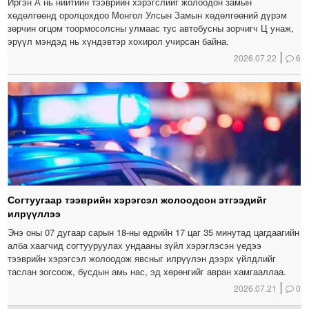
Иргэн А нь нийтийн тээврийн хэрэгслийг жолоодон замын
хөдөлгөөнд оролцохдоо Монгол Улсын Замын хөдөлгөөний дүрэм
зөрчин огцом тоормосолсны улмаас тус автобусны зорчигч Ц унаж,
эрүүл мэндэд нь хүндэвтэр хохирол учирсан байна.
2026.07.22
6
Согтуугаар тээврийн хэрэгсэл жолоодсон этгээдийг
илрүүллээ
Энэ оны 07 дугаар сарын 18-ны өдрийн 17 цаг 35 минутад цагдаагийн
алба хаагчид согтууруулах ундааны зүйл хэрэглэсэн үедээ
тээврийн хэрэгсэл жолоодож явсныг илрүүлэн дээрх үйлдлийг
таслан зогсоож, бусдын амь нас, эд хөрөнгийг авран хамгааллаа.
2026.07.21
0