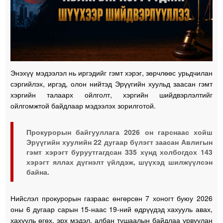
Энэхүү мэдээлэл нь иргэдийг гэмт хэрэг, зөрчлөөс урьдчилан
сэргийлэх, иргэд, олон нийтэд Эрүүгийн хуульд заасан гэмт
хэргийн талаарх ойлголт, хэргийн шийдвэрлэлтийг
ойлгомжтой байдлаар мэдээлэх зорилготой.
Прокурорын байгууллага 2026 он гарснаас хойш
Эрүүгийн хуулийн 22 дугаар бүлэгт заасан Авлигын
гэмт хэрэгт буруутгагдсан 335 хүнд холбогдох 143
хэрэгт яллах дүгнэлт үйлдэж, шүүхэд шилжүүлсэн
байна.
Нийслэл прокурорын газраас өнгөрсөн 7 хоногт буюу 2026
оны 6 дугаар сарын 15-наас 19-ний өдрүүдэд хахууль авах,
хахууль өгөх, эрх мэдэл, албан тушаалын байдлаа урвуулан