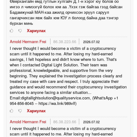
Өвөрхангайн өмд гутлын хулгайч Д.Т-н хэрэг юу болов оо
ингээ л чимээгүй болох юм аа .Үхэх гэж байгаа гээд байсан
Бадамжунай МАН-хаа ажилд орчихсон эрүүл саруул
гангарчихсан явж байх юм ЮУ л болоод байна даа тэнгэр
бүрхан минь
Хариулах
Arnold Hermann Frei
86.38.223.66
2026.07.02
I never thought I would become a victim of a cryptocurrency
scam until it happened to me. After losing my hard-earned
savings, I felt hopeless and didn't know where to turn. That's
when I contacted Digital Light Solution. Their team was
professional, knowledgeable, and supportive from the very
beginning. They explained the investigation process clearly and
treated my case with care and respect. I truly appreciate their
guidance and would recommend their cryptocurrency investigation
services to anyone facing a similar situation...
Email:digitallightsolution@qualityservice.com, (What'sApp +1
954-856-8045 -- https://wa.link/989vlf)
Хариулах
Arnold Hermann Frei
86.38.223.66
2026.07.02
I never thought I would become a victim of a cryptocurrency
scam until it happened to me. After losing my hard-earned