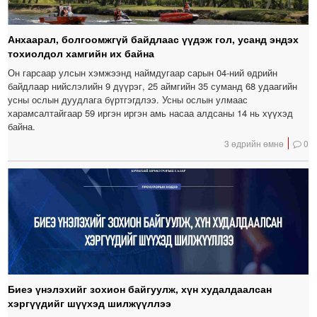
Анхаарал, болгоомжгүй байдлаас үүдэж гол, усанд эндэх
тохиолдол хамгийн их байна
Он гарсаар улсын хэмжээнд наймдугаар сарын 04-ний өдрийн
байдлаар нийслэлийн 9 дүүрэг, 25 аймгийн 35 суманд 68 удаагийн
усны ослын дуудлага бүртгэгдлээ. Усны ослын улмаас
харамсалтайгаар 59 иргэн иргэн амь насаа алдсаны 14 нь хүүхэд
байна.
3 өдрийн өмнө
0
Биеэ үнэлэхийг зохион байгуулж, хүн худалдаалсан
хэргүүдийг шүүхэд шилжүүллээ