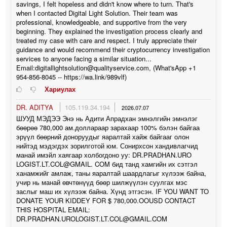
savings, I felt hopeless and didn't know where to turn. That's
when I contacted Digital Light Solution. Their team was
professional, knowledgeable, and supportive from the very
beginning. They explained the investigation process clearly and
treated my case with care and respect. I truly appreciate their
guidance and would recommend their cryptocurrency investigation
services to anyone facing a similar situation...
Email:digitallightsolution@qualityservice.com, (What'sApp +1
954-856-8045 -- https://wa.link/989vlf)
Хариулах
DR. ADITYA
105.119.34.194
2026.07.07
ШУУД МЭДЭЭ Энэ нь Адити Апрадхан эмнэлгийн эмнэлэг
бөөрөө 780,000 ам.доллараар зарахаар 100% бэлэн байгаа
эрүүл бөөрний доноруудыг яаралтай хайж байгааг олон
нийтэд мэдэгдэх зорилготой юм. Сонирхсон хандивлагчид
манай имэйл хаягаар холбогдоно уу: DR.PRADHAN.URO
LOGIST.LT.COL@GMAIL. COM бид танд хамгийн их сэтгэл
ханамжийг амлаж, таны яаралтай шаардлагыг хүлээж байна,
учир нь манай өвчтөнүүд бөөр шилжүүлэн суулгах мэс
заслыг маш их хүлээж байна. Хүнд этгэсэн. IF YOU WANT TO
DONATE YOUR KIDDEY FOR $ 780,000.OOUSD CONTACT
THIS HOSPITAL EMAIL:
DR.PRADHAN.UROLOGIST.LT.COL@GMAIL.COM