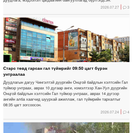
2026.07.27
3
Старс төвд гарсан гал түймрийг 09:50 цагт бүрэн
унтраалаа
Дуудлагын дагуу Чингэлтэй дүүргийн Онцгой байдлын хэлтсийн Гал
түймэр унтраах, аврах 10 дугаар анги, нэмэлтээр Хан-Уул дүүргийн
Онцгой байдлын хэлтсийн Гал түймэр унтраах, аврах 14 дүгээр
ангийн алба хаагчид шуурхай ажиллаж, гал түймрийн тархалтыг
08:35 цагт зогсоосон.
2026.07.24
4