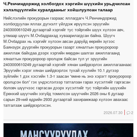
Ч.Ренчиндоржид холбогдох хэргийн шүүхийн урьдчилсан
хэлэлцүүлгийн хуралдааныг хойшлуулсан талаар
Нийслэлийн прокурорын газраас яллагдагч Ч.Ренчиндоржид
холбогдуулан яллах дүгнэлт үйлдэж ирүүлсэн эрүүгийн
2403000610249 дугаартай хэргийг тус тойргийн шүүх хүлээн авч,
улмаар шүүгч М.Очбадрахад хуваарилагдсан байна. Шүүгч
М.Очбадрах нь хэргийг хүлээн авсан даруйд өөрийн зүгээс
Баянзүрх дүүргийн прокурорын газарт хяналтын прокуророор
ажиллаж байхдаа дээрх хэргийн мөрдөн шалгах ажиллагаанд
хяналтын прокуророор оролцож байсан тул уг эрүүгийн
2403000610249 дугаартай хэргийг хянан шийдвэрлэх ажиллагаанаас
Эрүүгийн хэрэг хянан шийдвэрлэх тухай хуулийн 10.1 дүгээр
зүйлийн 1 дэх хэсгийн 1.3-т заасан “өмнө нь энэ хэрэгт прокуророор
оролцсон бол” гэх үндэслэлээр татгалзан гарах хүсэлтийг гаргасан
боловч шүүгчээс гаргасан дээрх хүсэлтийг тус тойргийн шүүхийн
Ерөнхий шүүгчийн эзгүйд томилсон шүүгчийн 2026 оны 6 дугаар
сарын 29-ний өдрийн 2930 дугаартай захирамжаар хүлээн авахаас
татгалзаж шийдвэрлэсэн.
2026.07.30
2