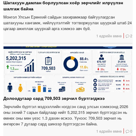
Шатахуун дамлан борлуулсан хоёр зөрчлийг илрүүлэн
шалгаж байна
Монгол Улсын Ерөнхий сайдын захирамжаар байгуулагдсан
шатахууны хангамж, нийлүүлэлтийг тогтворжуулах шуурхай штаб 24
цагаар ажиллаж шуурхай арга хэмжээ авч буй.
1 өдрийн өмнө
2
Долоодугаар сард 709,503 зөрчил бүртгэгджээ
Зөрчлийн бүртгэл мэдээллийн нэгдсэн санд улсын хэмжээнд 2026
оны эхний 7 сарын байдлаар нийт 5,202,315 зөрчил бүртгэгдсэн нь
өмнөх оны мөн үеэс 1.3 дахин өсжээ. Үүнээс 709,503 зөрчил нь
өнгөрсөн 7 дугаар сард шинээр бүртгэгдсэн байна.
1 өдрийн өмнө
0