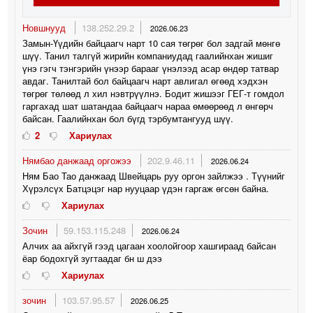
Новшнууд
138.252.29.2
2026.06.23
Замын-Үүдийн байцаагч нарт 10 сая төгрөг бол задгай мөнгө
шүү. Танил талгүй жирийн компаниудад гаалийнхан жишиг
үнэ гэгч тэнгэрийн үнээр барааг үнэлээд асар өндөр татвар
авдаг. Танилтай бол байцаагч нарт авлигал өгөөд хэдхэн
төгрөг төлөөд л хил нэвтрүүлнэ. Бодит жишээг ГЕГ-т гомдол
гаргахад шат шатандаа байцаагч нараа өмөөрөөд л өнгөрч
байсан. Гаалийнхан бол бүгд тэрбумтангууд шүү.
2
Хариулах
Нямбао данжаад оргожээ
202.9.46.11
2026.06.24
Ням Бао Тао данжаад Швейцарь руу оргон зайлжээ . Түүнийг
Хүрэлсүх Батцэцэг нар нууцаар үдэн гаргаж өгсөн байна.
Хариулах
Зочин
59.153.115.248
2026.06.24
Алчих аа айхгүй гээд цагаан хоолойгоор хашгираад байсан
ёар бодохгүй зугтаадаг бн ш дээ
Хариулах
зочин
103.57.95.57
2026.06.25