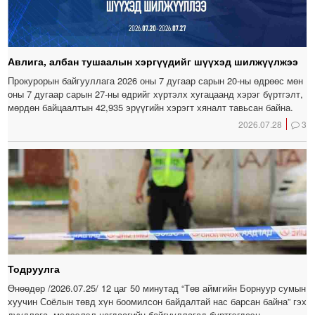
Авлига, албан тушаалын хэргүүдийг шүүхэд шилжүүлжээ
Прокурорын байгууллага 2026 оны 7 дугаар сарын 20-ны өдрөөс мөн
оны 7 дугаар сарын 27-ны өдрийг хүртэлх хугацаанд хэрэг бүртгэлт,
мөрдөн байцаалтын 42,935 эрүүгийн хэрэгт хяналт тавьсан байна.
2026.07.28
3
Тодруулга
Өнөөдөр /2026.07.25/ 12 цаг 50 минутад “Төв аймгийн Борнуур сумын
хуучин Соёлын төвд хүн боомилсон байдалтай нас барсан байна” гэх
дуудлага, мэдээлэл цагдаагийн байгууллагад бүртгэгдсэн.