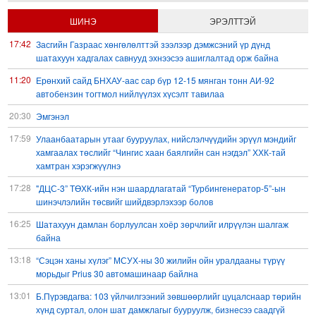
ШИНЭ
ЭРЭЛТТЭЙ
17:42
Засгийн Газраас хөнгөлөлттэй зээлээр дэмжсэний үр дүнд
шатахуун хадгалах савнууд эхнээсээ ашиглалтад орж байна
11:20
Ерөнхий сайд БНХАУ-аас сар бүр 12-15 мянган тонн АИ-92
автобензин тогтмол нийлүүлэх хүсэлт тавилаа
20:30
Эмгэнэл
17:59
Улаанбаатарын утааг бууруулах, нийслэлчүүдийн эрүүл мэндийг
хамгаалах төслийг “Чингис хаан баялгийн сан нэгдэл” ХХК-тай
хамтран хэрэгжүүлнэ
17:28
"ДЦС-3” ТӨХК-ийн нэн шаардлагатай “Турбингенератор-5”-ын
шинэчлэлийн төсвийг шийдвэрлэхээр болов
16:25
Шатахуун дамлан борлуулсан хоёр зөрчлийг илрүүлэн шалгаж
байна
13:18
“Сэцэн ханы хүлэг” МСУХ-ны 30 жилийн ойн уралдааны түрүү
морьдыг Prius 30 автомашинаар байлна
13:01
Б.Пүрэвдагва: 103 үйлчилгээний зөвшөөрлийг цуцалснаар төрийн
хүнд суртал, олон шат дамжлагыг бууруулж, бизнесээ саадгүй