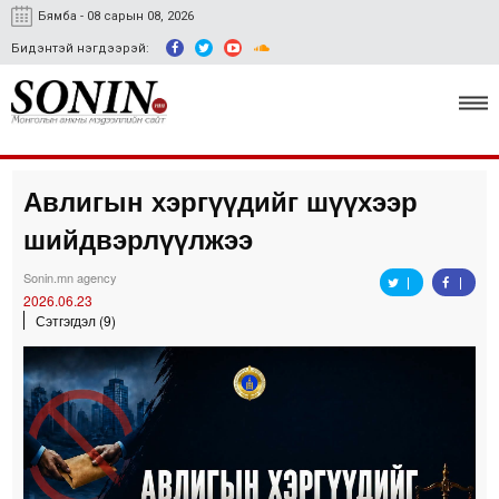
Бямба - 08 сарын 08, 2026
Бидэнтэй нэгдээрэй:
Авлигын хэргүүдийг шүүхээр
Улс төр, эдийн засаг
шийдвэрлүүлжээ
Гэмт хэрэг
Sonin.mn agency
Нийгэм, соёл
2026.06.23
Сэтгэгдэл (9)
Спорт
Easy news