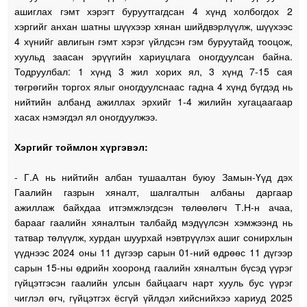
ашиглах гэмт хэрэгт буруутгагдсан 4 хүнд холбогдох 2
хэргийг анхан шатны шүүхээр хянан шийдвэрлүүлж, шүүхээс
4 хүнийг авлигын гэмт хэрэг үйлдсэн гэм буруутайд тооцож,
хуульд заасан эрүүгийн хариуцлага оногдуулсан байна.
Тодруулбал: 1 хүнд 3 жил хорих ял, 3 хүнд 7-15 сая
төгрөгийн торгох ялыг оногдуулснаас гадна 4 хүнд бүгдэд нь
нийтийн албанд ажиллах эрхийг 1-4 жилийн хугацаагаар
хасах нэмэгдэл ял оногдуулжээ.
Хэргийг тоймлон хүргэвэл:
- Г.А нь нийтийн албан тушаалтан буюу Замын-Үүд дэх
Гаалийн газрын хяналт, шалгалтын албаны даргаар
ажиллаж байхдаа итгэмжлэгдсэн төлөөлөгч Т.Н-н ачаа,
барааг гаалийн хяналтын талбайд мэдүүлсэн хэмжээнд нь
татвар төлүүлж, хурдан шуурхай нэвтрүүлэх ашиг сонирхлын
үүднээс 2024 оны 11 дүгээр сарын 01-ний өдрөөс 11 дүгээр
сарын 15-ны өдрийн хооронд гаалийн хяналтын бүсэд үүрэг
гүйцэтгэсэн гаалийн улсын байцаагч нарт хууль бус үүрэг
чиглэл өгч, гүйцэтгэх ёсгүй үйлдэл хийснийхээ хариуд 2025