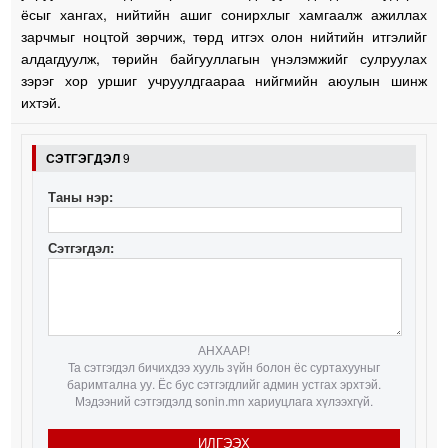
ёсыг хангах, нийтийн ашиг сонирхлыг хамгаалж ажиллах
зарчмыг ноцтой зөрчиж, төрд итгэх олон нийтийн итгэлийг
алдагдуулж, төрийн байгууллагын үнэлэмжийг сулруулах
зэрэг хор уршиг учруулдгаараа нийгмийн аюулын шинж
ихтэй.
СЭТГЭГДЭЛ
9
Таны нэр:
Сэтгэгдэл:
АНХААР!
Та сэтгэгдэл бичихдээ хууль зүйн болон ёс суртахууныг
баримтална уу. Ёс бус сэтгэгдлийг админ устгах эрхтэй.
Мэдээний сэтгэгдэлд sonin.mn хариуцлага хүлээхгүй.
ИЛГЭЭХ