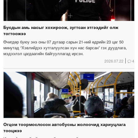
Бусдын амь насыг хохироож, зугтсан этгээдийг олж
тогтоожээ
Өчигдөр буюу энэ оны 07 дугаар сарын 21-ний өдрийн 23 цаг 50
минутад “Хэвлийдээ хутгалуулсан хүн нас барсан” гэх дуудлага,
мэдээлэл цагдаагийн байгууллагад ирсэн.
2026.07.22
4
Огцом тоормослосон автобусны жолоочид хариуцлага
тооцжээ