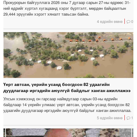
Прокурорын байгууллага 2026 оны 7 дугаар сарын 27-ны өдрөөс 31-
ний өдрийг хүртэл хугацаанд хэрэг бүртгэлт, мөрдөн байцаалтын
29,444 эрүүгийн хэрэгт хяналт тавьсан байна.
4 өдрийн өмнө
0
Үерт автсан, үерийн усанд боогдсон 82 удаагийн
дуудлагаар иргэдийн аюулгүй байдлыг ханган ажиллажээ
Улсын хэмжээнд он гарсаар наймдугаар сарын 03-ны өдрийн
байдлаар 14 үерийн улмаас үерт автсан, үерийн усанд боогдсон 82
удаагийн дуудлагаар иргэдийн аюулгүй байдлыг ханган ажиллалаа.
5 өдрийн өмнө
1