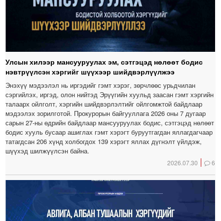
Улсын хилээр мансууруулах эм, сэтгэцэд нөлөөт бодис
нэвтрүүлсэн хэргийг шүүхээр шийдвэрлүүлжээ
Энэхүү мэдээлэл нь иргэдийг гэмт хэрэг, зөрчлөөс урьдчилан
сэргийлэх, иргэд, олон нийтэд Эрүүгийн хуульд заасан гэмт хэргийн
талаарх ойлголт, хэргийн шийдвэрлэлтийг ойлгомжтой байдлаар
мэдээлэх зорилготой. Прокурорын байгууллага 2026 оны 7 дугаар
сарын 27-ны өдрийн байдлаар мансууруулах бодис, сэтгэцэд нөлөөт
бодис хууль бусаар ашиглах гэмт хэрэгт буруутгагдан яллагдагчаар
татагдсан 206 хүнд холбогдох 139 хэрэгт яллах дүгнэлт үйлдэж,
шүүхэд шилжүүлсэн байна.
2026.07.30
6