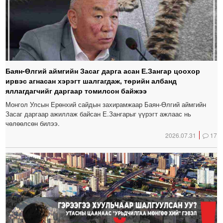
Баян-Өлгий аймгийн Засаг дарга асан Е.Зангар цоохор
ирвэс агнасан хэрэгт шалгагдаж, төрийн албанд
яллагдагчийг даргаар томилсон байжээ
Монгол Улсын Ерөнхий сайдын захирамжаар Баян-Өлгий аймгийн
Засаг даргаар ажиллаж байсан Е.Зангарыг үүрэгт ажлаас нь
чөлөөлсөн билээ.
2026.07.31
17