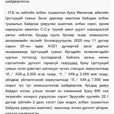
шийдвэрлэсэн.
- О.Б нь нийтийн албан тушаалтан буюу Өмнөговь аймгийн
Цогтцэций сумын Засаг даргаар ажиллаж байхдаа албан
тушаалын байдлаа урвуулан ашиглаж, албан хэрэг, архив
хариуцсан ажилтан С.С-р түүний ажил үүрэгт хамааралгүй
ажлыг хийлгэж, бусдад хууль бусаар газар эзэмшүүлэх
захирамжийн төслийг боловсруулуулж, 2020 оны 11 дүгээр
сарын 20-ны өдөр А/321 дугаартай засаг даргын
захирамжаар Цогтцэций сумын Иргэдийн төлөөлөгчдийн
хурлын тогтоолд тусгагдаагүй, байгаль орчны нөхөн
сэргээлтийн дүгнэлт гараагүй газруудад буюу Цогтцэций
сумын нутаг дэвсгэрт шатахуун түгээх станцын зориулалтаар
“И...” ХХК-д 2,000 м.кв газар, “У...” ХХК-д 2,000 мкв газар,
үйлдвэр үйлчилгээний зориулалтаар “Л...” ХХК-д 7,500 мкв
газрыг тус тус эзэмшүүлэхээр шийдвэрлэж, бусдад давуу
байдал олгож, улсын төсөвт их хэмжээний буюу 690 сая
төгрөгийн хохирол учруулсан хэрэгт Эрүүгийн хуулийн 22.1
дүгээр зүйлийн 2 дахь хэсэгт (эрх мэдэл, албан тушаалтын
байдлаа урвуулан ашиглах) -зааснаар яллах дүгнэлт үйлдэж,
шүүхэд шилжүүлсэн.