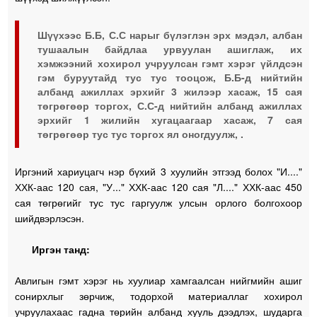
Шүүхээс Б.Б, С.С нарыг бүлэглэн эрх мэдэл, албан
тушаалын байдлаа урвуулан ашиглаж, их
хэмжээний хохирол учруулсан гэмт хэрэг үйлдсэн
гэм буруутайд тус тус тооцож, Б.Б-д нийтийн
албанд ажиллах эрхийг 3 жилээр хасаж, 15 сая
төгрөгөөр торгох, С.С-д нийтийн албанд ажиллах
эрхийг 1 жилийн хугацаагаар хасаж, 7 сая
төгрөгөөр тус тус торгох ял оногдуулж, .
Иргэний хариуцагч нэр бүхий 3 хуулийн этгээд болох "И...."
ХХК-аас 120 сая, "У..." ХХК-аас 120 сая "Л...." ХХК-аас 450
сая төгрөгийг тус тус гаргуулж улсын орлого болгохоор
шийдвэрлэсэн.
Иргэн танд:
Авлигын гэмт хэрэг нь хуулиар хамгаалсан нийгмийн ашиг
сонирхлыг зөрчиж, тодорхой материаллаг хохирол
учруулахаас гадна төрийн албанд хууль дээдлэх, шударга