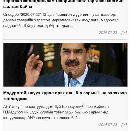
хэрэгсэл жолоодож, зам тээврийн осол гаргасан хэргийг
шалгаж байна
Өнөөдөр /2026.07.23/ 12 цагт "Баянгол дүүргийн нутаг дэвсгэрт
дөрвөн тээврийн хэрэгсэл мөргөлдсөн" гэх дуудлага, мэдээлэл
цагдаагийн байгууллагад бүртгэгдсэн.
2026.07.23
5
Мадурогийн шүүх хурал ирэх оны 6-р сарын 1-нд эхлэхээр
товлогджээ
АНУ-д хүчээр саатуулагдаж буй Венесуэлийн ерөнхийлөгч
Н.Мадурогийн шүүх хурлын товыг 2027 оны 6-р сарын 1-нд
эхлүүлэхээр АНУ-ын шүүгч товлосон байна.
2026.07.23
6