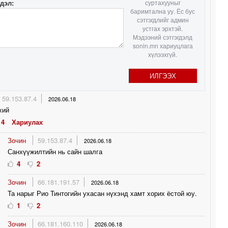
гдэл:
суртахууныг
баримтална уу. Ёс бус
1
сэтгэгдлийг админ
устгах эрхтэй.
Мэдээний сэтгэгдэлд
1
sonin.mn хариуцлага
хүлээхгүй.
0
ИЛГЭЭХ
0
59.153.87.4
2026.06.18
0
хий
4
Хариулах
Зочин
59.153.87.4
2026.06.18
Санхүүжилтийн нь сайн шалга
4
2
Зочин
66.181.191.57
2026.06.18
Та нарыг Рио Тинтогийн ухасан нүхэнд хамт хорих ёстой юу.
1
2
Зочин
66.181.160.110
2026.06.18