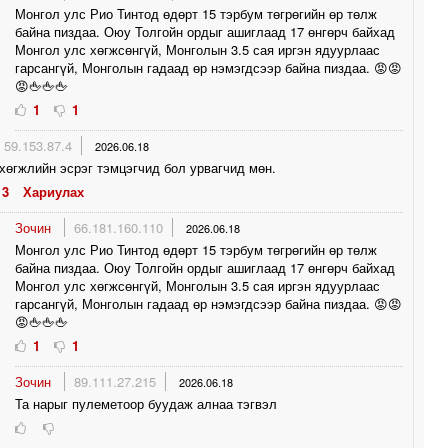
Монгол улс Рио Тинтод өдөрт 15 тэрбум төгрөгийн өр төлж
байна пиздаа. Оюу Толгойн ордыг ашиглаад 17 өнгөрч байхад
Монгол улс хөгжсөнгүй, Монголын 3.5 сая иргэн ядуурлаас
гарсангүй, Монголын гадаад өр нэмэгдсээр байна пиздаа. 😡😡
😡🖕🖕🖕
1
1
59.153.87.4
2026.06.18
хөгжлийн эсрэг тэмцэгчид бол урвагчид мөн.
3
Хариулах
Зочин
66.181.160.110
2026.06.18
Монгол улс Рио Тинтод өдөрт 15 тэрбум төгрөгийн өр төлж
байна пиздаа. Оюу Толгойн ордыг ашиглаад 17 өнгөрч байхад
Монгол улс хөгжсөнгүй, Монголын 3.5 сая иргэн ядуурлаас
гарсангүй, Монголын гадаад өр нэмэгдсээр байна пиздаа. 😡😡
😡🖕🖕🖕
1
1
Зочин
89.111.27.215
2026.06.18
Та нарыг пулеметоор буудаж алнаа тэгвэл