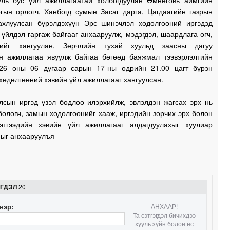
уль бус үйл ажиллагаатай холбогдуулан Өмнөговь аймгийн
ргын орлогч, Ханбогд сумын Засаг дарга, Цагдаагийн газрын
ахлуулсан бүрэлдэхүүн Эрс шинэчлэл хөдөлгөөний иргэдэд
1
 үйлдэл гаргаж байгааг анхааруулж, мэдэгдэл, шаардлага өгч,
лтийг хангуулан, Зөрчлийн тухай хуульд заасны дагуу
н ажиллагаа явуулж байгаа бөгөөд баяжмал тээвэрлэлтийн
26 оны 06 дугаар сарын 17-ны өдрийн 21.00 цагт бүрэн
1
хөдөлгөөний хэвийн үйл ажиллагааг хангуулсан.
лсын иргэд үзэл бодлоо илэрхийлж, эвлэлдэн жагсах эрх нь
1
боловч, замын хөдөлгөөнийг хааж, иргэдийн зорчих эрх болон
этгээдийн хэвийн үйл ажиллагааг алдагдуулахыг хуулиар
1
ныг анхааруулъя
1
ЭГДЭЛ
20
1
нэр:
АНХААР!
Та сэтгэгдэл бичихдээ
хууль зүйн болон ёс