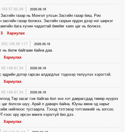
103.57.92.99
2026.06.18
Засгийн газар нь Монгол улсын Засгийн газар биш, Рио
н засгийн газар болжээ. Засгийн газрын ордон дээр нэг ширхэг
амгийн бага хүчин чадалтай бөмбөг хаях цаг нь болжээ.
3
Хариулах
202.126.90.117
2026.06.18
г нь болж байгаам байна даа.
Хариулах
95.148.81.54
2026.06.18
с өдрийн дотор гарсан алдагдлыг тэднээр төлүүлэх хэрэгтэй.
Хариулах
95.148.81.54
2026.06.18
голд Төр засаг гэж байгаа бол энэ хэт даврагсдад төмөр нүүрээ
 цаг болсон шүү. Арай л даварч байна. Юуны өмнө эд нарыг
ийж нийгмээс тусгаарла. Тэээд тэтгэвэр тэтгэмжийг нь зогсоо.
Т-гоос ору ирсэн мөнгө хэрэггүй биз дээ.
Хариулах
95.148.81.54