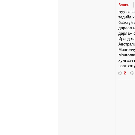
Зочин
Буу зэвс
төдийд х
байхгүй 
дарлал м
дарлаж б
Иранд ял
Австрал
Монголч
Монголчу
хулгайч 
нарт хат
2