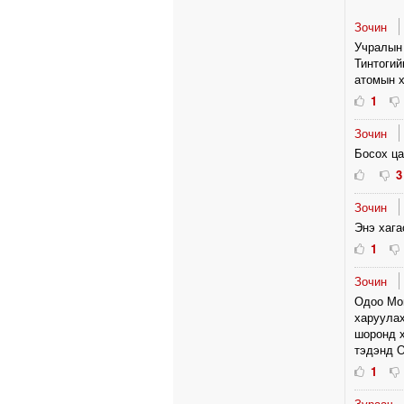
Зочин
Учралын 
Тинтогий
атомын х
1
Зочин
Босох ца
3
Зочин
Энэ хага
1
Зочин
Одоо Мон
харуулах
шоронд х
тэдэнд О
1
Зураач