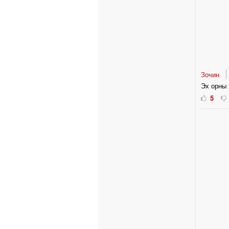
Зочин
Эх орны 
5