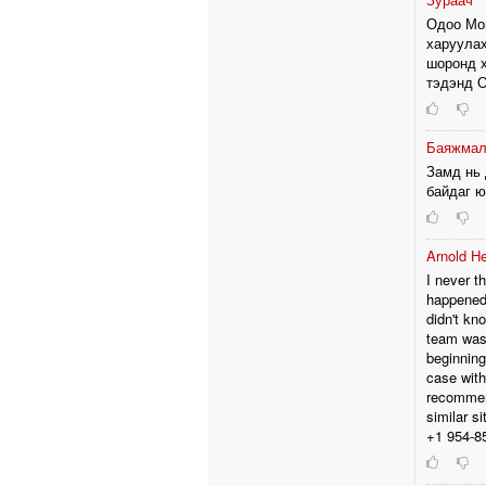
Одоо Мон
харуулах
шоронд х
тэдэнд О
Баяжма
Замд нь
байдаг ю
Arnold H
I never t
happened 
didn't kn
team was 
beginning
case with
recommend
similar s
+1 954-85