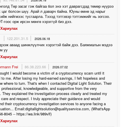
2026.06.18
голд Төр засаг гэж байгаа бол энэ хэт даврагсдад төмөр нүүрээ
 цаг болсон шүү. Арай л даварч байна. Юуны өмнө эд нарыг
ийж нийгмээс тусгаарла. Тэээд тэтгэвэр тэтгэмжийг нь зогсоо.
Т-гоос орж ирсэн мөнгө хэрэггүй биз дээ.
Хариулах
л
122.201.31.5
2026.06.18
 дээж аваад шинжлүүлчих хэрэгтэй байж дээ. Баяжмалын мэдээ
м уу
Хариулах
ermann Frei
86.38.223.66
2026.07.02
hought I would become a victim of a cryptocurrency scam until it
to me. After losing my hard-earned savings, I felt hopeless and
ow where to turn. That's when I contacted Digital Light Solution. Their
professional, knowledgeable, and supportive from the very
. They explained the investigation process clearly and treated my
 care and respect. I truly appreciate their guidance and would
 their cryptocurrency investigation services to anyone facing a
ituation... Email:digitallightsolution@qualityservice.com, (What'sApp
6-8045 -- https://wa.link/989vlf)
Хариулах