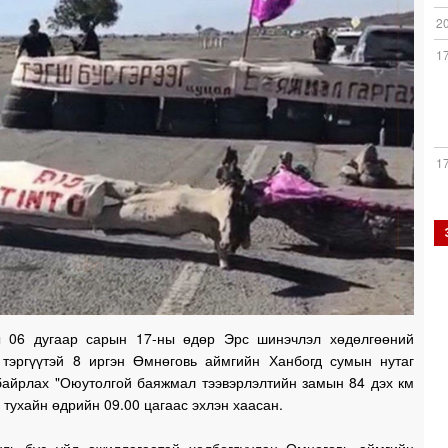
2
1
1
1
1
 06 дугаар сарын 17-ны өдөр Эрс шинэчлэл хөдөлгөөний
 тэргүүтэй 8 иргэн Өмнөговь аймгийн Ханбогд сумын нутаг
 байрлах "Оюутолгой баяжмал тээвэрлэлтийн замын 84 дэх км
1
 тухайн өдрийн 09.00 цагаас эхлэн хаасан.