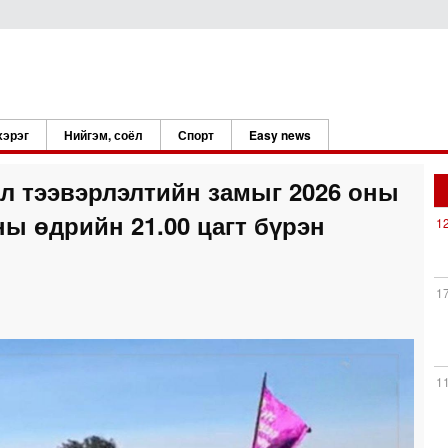
хэрэг
Нийгэм, соёл
Спорт
Easy news
л тээвэрлэлтийн замыг 2026 оны
ны өдрийн 21.00 цагт бүрэн
1
1
1