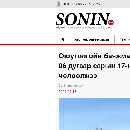
Ням - 08 сарын 09, 2026
Улс төр, эдийн засаг
Гэмт 
Оюутолгойн баяжма
06 дугаар сарын 17-
чөлөөлжээ
Sonin.mn agency
2026.06.18