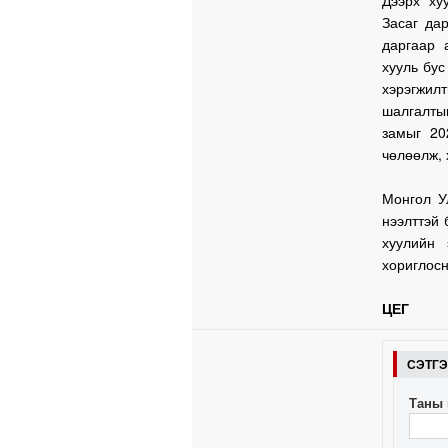
Дээрх ху
Засаг да
даргаар 
хууль бус
хэрэгжи
шалгалты
замыг 20
чөлөөлж, 
Монгол У
нээлттэй 
хуулийн 
хориглос
ЦЕГ
СЭТГ
Таны 