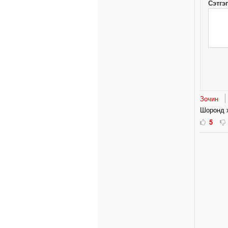
Сэтгэ
Зочин
Шоронд 
5