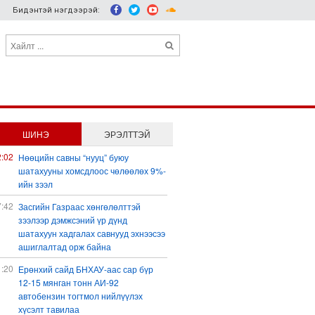
Бидэнтэй нэгдээрэй:
ШИНЭ
ЭРЭЛТТЭЙ
2:02
Нөөцийн савны “нууц” буюу
шатахууны хомсдлоос чөлөөлөх 9%-
ийн зээл
7:42
Засгийн Газраас хөнгөлөлттэй
зээлээр дэмжсэний үр дүнд
шатахуун хадгалах савнууд эхнээсээ
ашиглалтад орж байна
1:20
Ерөнхий сайд БНХАУ-аас сар бүр
12-15 мянган тонн АИ-92
автобензин тогтмол нийлүүлэх
хүсэлт тавилаа