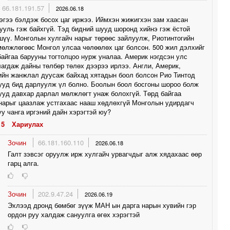
66.181.191.57
2026.06.18
эгээ бэлдэж босох цаг иржээ. Иймхэн жижигхэн зам хаасан
ууль гэж байхгүй. Тэд бидний шууд шоронд хийнэ гэж ёстой
шүү. Монголын хулгайч нарыг төрөөс зайлуулж, Риотинтогийн
өлжлөгөөс Монгол улсаа чөлөөлөх цаг болсон. 500 жил дэлхийг
айгаа барууны тогтолцоо нурж уналаа. Америк нэгдсэн улс
агдаж дайны төлбөр төлөх дээрээ ирлээ. Англи, Америк,
ийн жанжлал дуусаж байхад хятадын боол болсон Рио Тинтод
ууд бид дарлуулж үл болно. Боолын боол босгоны шороо болж
уд давхар дарлал мөлжлөгт унаж болохгүй. Төрд байгаа
нарыг цаазлаж устгахаас нааш хөдлөхгүй Монголын удирдагч
уу чанга иргэний дайн хэрэгтэй юу?
5
Хариулах
Зочин
66.181.160.110
2026.06.18
Галт зэвсэг оруулж ирж хулгайч урвагчдыг алж хядахаас өөр
гарц алга.
Зочин
202.9.47.24
2026.06.19
Эхлээд дронд бөмбөг зүүж МАН ын дарга нарын хувийн гэр
ордон руу халдаж сануулга өгөх хэрэгтэй