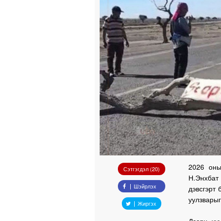
2026 оны
Сэтгэгдэл (20)
Н.Энхбат
Шэйрлэх
дэвсгэрт
уулзварыг
Жиргэх