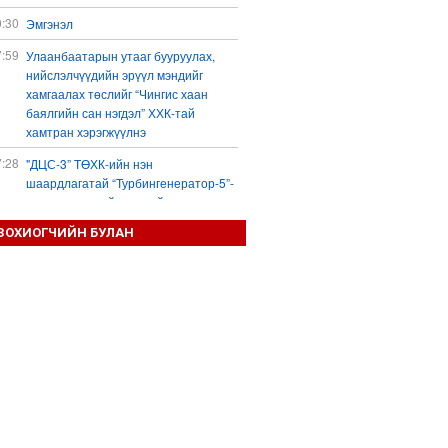
0:30
Эмгэнэл
7:59
Улаанбаатарын утааг бууруулах,
нийслэлчүүдийн эрүүл мэндийг
хамгаалах төслийг “Чингис хаан
баялгийн сан нэгдэл” ХХК-тай
хамтран хэрэгжүүлнэ
7:28
"ДЦС-3” ТӨХК-ийн нэн
шаардлагатай “Турбингенератор-5”-
ын шинэчлэлийн төсвийг
шийдвэрлэхээр болов
ЗОХИОГЧИЙН БУЛАН
6:25
Шатахуун дамлан борлуулсан хоёр
зөрчлийг илрүүлэн шалгаж байна
3:18
“Сэцэн ханы хүлэг” МСУХ-ны 30
жилийн ойн уралдааны түрүү
морьдыг Prius 30 автомашинаар
байлна
3:01
Б.Пүрэвдагва: 103 үйлчилгээний
зөвшөөрлийг цуцалснаар төрийн
хүнд суртал, олон шат дамжлагыг