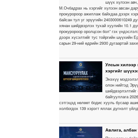
шүүх хүлээн авч
М.Очбадрах нь хэргийг хүлээн авсан дар
прокуророор ажиллаж байхдаа дээрх хэр
байсан тул уг эрүүгийн 2403000610249 д
хянан шийдвэрлэх тухай хуулийн 10.1 дүг
прокуророор оролцсон бол” гэх үндэслэлэ
дээрх хүсэлтийг тус тойргийн шүүхийн Е
сарын 29-ний өдрийн 2930 дугаартай зах
Улсын хилээр 
хэргийг шүүх
Энэхүү мэдээлэл 
олон нийтэд Эрүү
шийдвэрлэлтийг 
байгууллага 202
сэтгэцэд нөлөөт бодис хууль бусаар ашиг
холбогдох 139 хэрэгт яллах дүгнэлт үйл
Авлига, албан