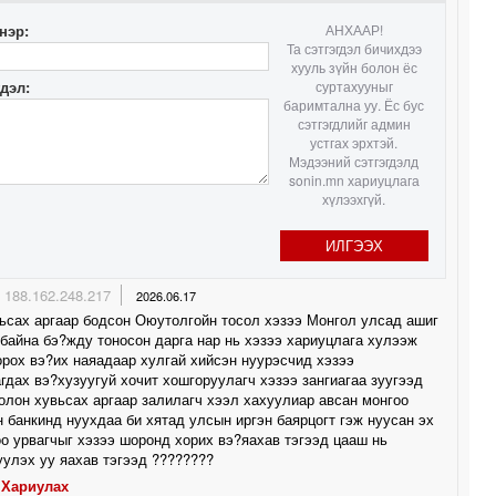
0
нэр:
АНХААР!
Та сэтгэгдэл бичихдээ
хууль зүйн болон ёс
гдэл:
суртахууныг
баримтална уу. Ёс бус
сэтгэгдлийг админ
устгах эрхтэй.
Мэдээний сэтгэгдэлд
sonin.mn хариуцлага
хүлээхгүй.
ИЛГЭЭХ
188.162.248.217
2026.06.17
ьсах аргаар бодсон Оюутолгойн тосол хэзээ Монгол улсад ашиг
 байна бэ?жду тоносон дарга нар нь хэзээ хариуцлага хулээж
рох вэ?их наяадаар хулгай хийсэн нуурэсчид хэзээ
гдах вэ?хузуугуй хочит хошгоруулагч хэзээ зангиагаа зуугээд
олон хувьсах аргаар залилагч хээл хахуулиар авсан монгоо
 банкинд нуухдаа би хятад улсын иргэн баярцогт гэж нуусан эх
о урвагчыг хэзээ шоронд хорих вэ?яахав тэгээд цааш нь
улэх уу яахав тэгээд ????????
Хариулах