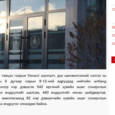
1
0
0
0
1
 тэмцэх газрын Хяналт шалгалт, дүн шинжилгээний хэлтэс нь
1
ы 6 дугаар сарын 8-12-ний өдрүүдэд нийтийн албанд
охоор нэр дэвшсэн 542 иргэний хувийн ашиг сонирхлын
ан мэдүүлгийг шалгаж, 460 мэдүүлгийг хянан шийдвэрлэв.
 ажиллагаанд 82 нэр дэвшигчийн хувийн ашиг сонирхлын
1
н мэдүүлэг хянагдаж байна.
1