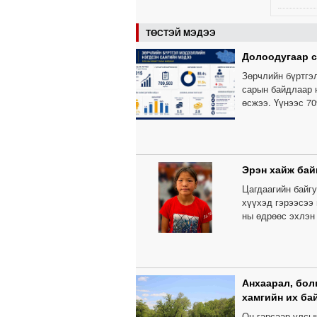
ТӨСТЭЙ МЭДЭЭ
Долоодугаар с
Зөрчлийн бүртгэ
сарын байдлаар н
өсжээ. Үүнээс 70
Эрэн хайж бай
Цагдаагийн байгу
хүүхэд гэрээсээ 
ны өдрөөс эхлэн 
Анхаарал, бол
хамгийн их ба
Он гарсаар улсы