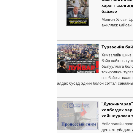
хэрэгт шалгаг
байжээ
Монгол Улсын Ер
ажиллаж байсан 
Түрээсийн бай
Хичээлийн шинэ 
байр хайх нь тү
байгууллага бол
тохиролцон түрээ
нэг байрыг цааш
алдах бусад эдийн болон сэтгэл санааны
"Дүнжингарав"
холбогдох хэр
хойшлуулсан 
Нийслэлийн прок
дүгнэлт үйлдэж и