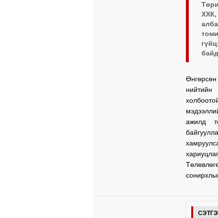
Төри
ХХК,
алб
томи
гүй
байд
Өнгөрсөн
нийтийн
холбоото
мэдээлли
ажилд т
байгуулл
хамруулс
хариуцлаг
Төлөвлөг
сонирхлын
СЭТГ