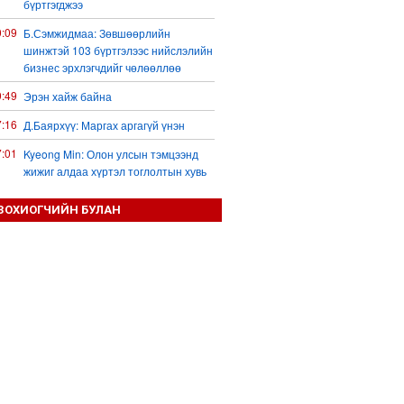
бүртгэгджээ
0:09
Б.Сэмжидмаа: Зөвшөөрлийн
шинжтэй 103 бүртгэлээс нийслэлийн
бизнес эрхлэгчдийг чөлөөллөө
9:49
Эрэн хайж байна
7:16
Д.Баярхүү: Маргах аргагүй үнэн
7:01
Kyeong Min: Олон улсын тэмцээнд
жижиг алдаа хүртэл тоглолтын хувь
заяаг шийддэг
ЗОХИОГЧИЙН БУЛАН
7:28
УИХ-ын дарга С.Бямбацогт төрийг
төлөөлөн Сутай хайрхны тэнгэрийг
тахих төрийн тахилгад оролцлоо
5:45
“Хотын дарга сонсож байна” 150150
тусгай дугаарыг наймдугаар сарын
14-нөөс ажиллуулж эхэлнэ
4:55
Жинхэнэ амаргүй цаг үеийг нь
Ерөнхий сайд Н.Учрал туулж байна
2:39
АИ-92 шатахууны нийлүүлэлт