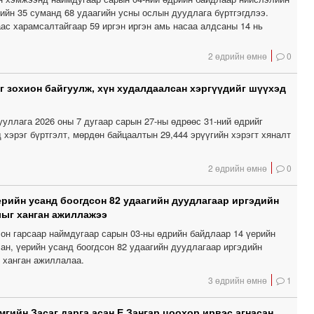
гийн 35 суманд 68 удаагийн усны ослын дуудлага бүртгэгдлээ.
ас харамсалтайгаар 59 иргэн иргэн амь насаа алдсаны 14 нь
2 өдрийн өмнө
0
г зохион байгуулж, хүн худалдаалсан хэргүүдийг шүүхэд
уллага 2026 оны 7 дугаар сарын 27-ны өдрөөс 31-ний өдрийг
 хэрэг бүртгэлт, мөрдөн байцаалтын 29,444 эрүүгийн хэрэгт хяналт
2 өдрийн өмнө
0
үерийн усанд боогдсон 82 удаагийн дуудлагаар иргэдийн
ыг ханган ажиллажээ
он гарсаар наймдугаар сарын 03-ны өдрийн байдлаар 14 үерийн
ан, үерийн усанд боогдсон 82 удаагийн дуудлагаар иргэдийн
 ханган ажиллалаа.
3 өдрийн өмнө
1
мгийн Засаг дарга асан Е.Зангар цоохор ирвэс агнасан