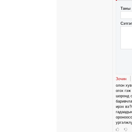
Таны 
Сэтгэ
Зочин
олон хув
огох гэж
шоронд о
баривчла
ирэх вэ?
гадаадын
ороноосо
ургэлжлу