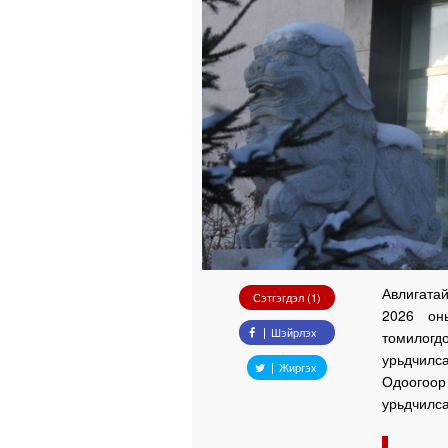
Авлигатай
Сэтгэгдэл (1)
2026 он
Шэйрлэх
томилогд
урьдчилс
Жиргэх
Одоогоор
урьдчилса