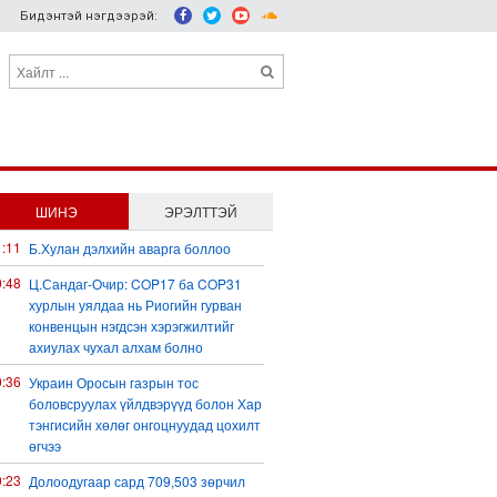
Бидэнтэй нэгдээрэй:
ШИНЭ
ЭРЭЛТТЭЙ
1:11
Б.Хулан дэлхийн аварга боллоо
0:48
Ц.Сандаг-Очир: COP17 ба COP31
хурлын уялдаа нь Риогийн гурван
конвенцын нэгдсэн хэрэгжилтийг
ахиулах чухал алхам болно
0:36
Украин Оросын газрын тос
боловсруулах үйлдвэрүүд болон Хар
тэнгисийн хөлөг онгоцнуудад цохилт
өгчээ
0:23
Долоодугаар сард 709,503 зөрчил