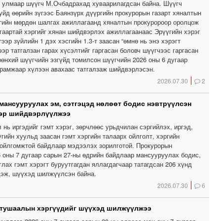
, улмаар шүүгч М.Очбадрахад хуваарилагдсан байна. Шүүгч
уйд өөрийн зүгээс Баянзүрх дүүргийн прокурорын газарт хяналтын
гийн мөрдөн шалгах ажиллагаанд хяналтын прокуророор оролцож
угаартай хэргийг хянан шийдвэрлэх ажиллагаанаас Эрүүгийн хэрэг
ээр зүйлийн 1 дэх хэсгийн 1.3-т заасан “өмнө нь энэ хэрэгт
эр татгалзан гарах хүсэлтийг гаргасан боловч шүүгчээс гаргасан
рөнхий шүүгчийн эзгүйд томилсон шүүгчийн 2026 оны 6 дугаар
ирамжаар хүлээн авахаас татгалзаж шийдвэрлэсэн.
2026.07.30
2
мансууруулах эм, сэтгэцэд нөлөөт бодис нэвтрүүлсэн
ээр шийдвэрлүүлжээ
нь иргэдийг гэмт хэрэг, зөрчлөөс урьдчилан сэргийлэх, иргэд,
гийн хуульд заасан гэмт хэргийн талаарх ойлголт, хэргийн
ойлгомжтой байдлаар мэдээлэх зорилготой. Прокурорын
6 оны 7 дугаар сарын 27-ны өдрийн байдлаар мансууруулах бодис,
лах гэмт хэрэгт буруутгагдан яллагдагчаар татагдсан 206 хүнд
дэж, шүүхэд шилжүүлсэн байна.
2026.07.30
6
 тушаалын хэргүүдийг шүүхэд шилжүүлжээ