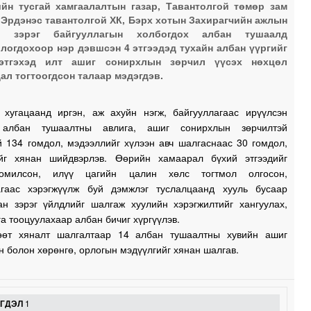
йн тусгай хамгаалалтын газар, Тавантолгой төмөр зам
 Эрдэнэс тавантолгой ХК, Бэрх хотын Захирагчийн ажлын
1
а зэрэг байгууллагын холбогдох албан тушаалд
логдохоор нэр дэвшсэн 4 этгээдэд тухайн албан үүргийг
1
цэтгэхэд илт ашиг сонирхлын зөрчил үүсэх нөхцөл
ал тогтоогдсон талаар мэдэгдэв.
1
 хугацаанд иргэн, аж ахуйн нэгж, байгууллагаас ирүүлсэн
 албан тушаалтны авлига, ашиг сонирхлын зөрчилтэй
й 134 гомдол, мэдээллийг хүлээн авч шалгаснаас 30 гомдол,
1
йг хянан шийдвэрлэв. Өөрийн хамаарал бүхий этгээдийг
омилсон, илүү цагийн цалин хөлс тогтмол олгосон,
агаас хэрэгжүүлж буй дэмжлэг туслалцаанд хууль бусаар
ан зэрэг үйлдлийг шалгаж хуулийн хэрэгжилтийг хангуулах,
0
а тооцуулахаар албан бичиг хүргүүлэв.
өөт хяналт шалгалтаар 14 албан тушаалтны хувийн ашиг
 болон хөрөнгө, орлогын мэдүүлгийг хянан шалгав.
0
0
ЭГДЭЛ
1