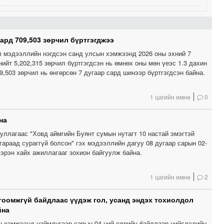
ард 709,503 зөрчил бүртгэгджээ
л мэдээллийн нэгдсэн санд улсын хэмжээнд 2026 оны эхний 7
ийт 5,202,315 зөрчил бүртгэгдсэн нь өмнөх оны мөн үеэс 1.3 дахин
9,503 зөрчил нь өнгөрсөн 7 дугаар сард шинээр бүртгэгдсэн байна.
1 цагийн өмнө
0
на
уллагаас "Ховд аймгийн Буянт сумын нутагт 10 настай эмэгтэй
гараад сураггүй болсон" гэх мэдээллийн дагуу 08 дугаар сарын 02-
эрэн хайх ажиллагааг зохион байгуулж байна.
1 цагийн өмнө
2
гоомжгүй байдлаас үүдэж гол, усанд эндэх тохиолдол
йна
н хэмжээнд наймдугаар сарын 04-ний өдрийн байдлаар нийслэлийн