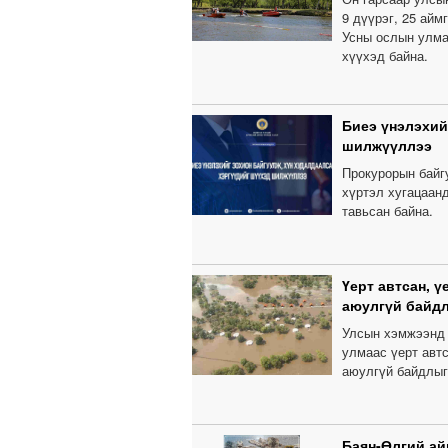
9 дүүрэг, 25 айм
Усны ослын улма
хүүхэд байна.
Биеэ үнэлэхий
шилжүүллээ
Прокурорын байгу
хүртэл хугацаанд
тавьсан байна.
Үерт автсан, 
аюулгүй байдл
Улсын хэмжээнд 
улмаас үерт автс
аюулгүй байдлыг
Баян-Өлгий ай