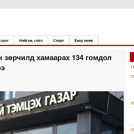
хэрэг
Нийгэм, соёл
Спорт
Easy news
 зөрчилд хамаарах 134 гомдол
ээ
1
1
1
1