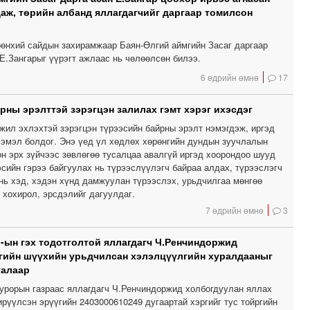
даж, төрийн албанд яллагдагчийг даргаар томилсон
өнхий сайдын захирамжаар Баян-Өлгий аймгийн Засаг даргаар
Е.Зангарыг үүрэгт ажлаас нь чөлөөлсөн билээ.
6 өдрийн өмнө
17
рны эрэлттэй зэрэгцэн залилах гэмт хэрэг ихэсдэг
жил эхлэхтэй зэрэгцэн түрээсийн байрны эрэлт нэмэгдэж, иргэд
гээмэл болдог. Энэ үед үл хөдлөх хөрөнгийн дундын зуучлалын
он эрх зүйчээс зөвлөгөө тусалцаа авалгүй иргэд хоорондоо шууд
сийн гэрээ байгуулах нь түрээслүүлэгч байраа алдах, түрээслэгч
 нь хэд, хэдэн хүнд дамжуулан түрээслэх, урьдчилгаа мөнгөө
 хохирол, эрсдэлийг дагуулдаг.
7 өдрийн өмнө
3
-ын гэх тодотголтой яллагдагч Ч.Ренчиндоржид
гийн шүүхийн урьдчилсан хэлэлцүүлгийн хуралдааныг
талаар
урорын газраас яллагдагч Ч.Ренчиндоржид холбогдуулан яллах
рүүлсэн эрүүгийн 2403000610249 дугаартай хэргийг тус тойргийн