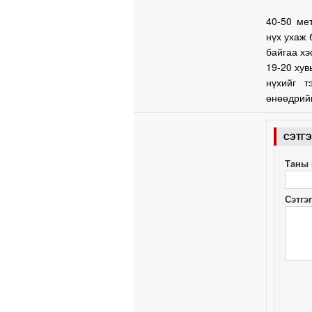
40-50 ме
нүх ухаж 
байгаа хэ
19-20 хув
нүхийг т
өнөөдрийн
СЭТГ
Таны 
Сэтгэ