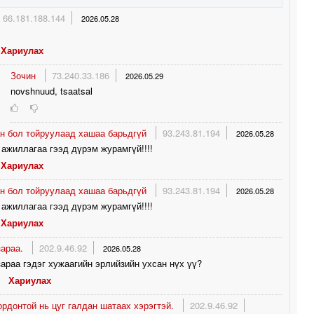
0
66.181.188.144
2026.05.28
Хариулах
Зочин
73.240.33.186
2026.05.29
novshnuud, tsaatsal
н бол тойруулаад хашаа барьдгүй
93.243.81.194
2026.05.28
ажиллагаа гээд дүрэм журамгүй!!!!
Хариулах
н бол тойруулаад хашаа барьдгүй
93.243.81.194
2026.05.28
ажиллагаа гээд дүрэм журамгүй!!!!
Хариулах
зараа.
202.9.46.92
2026.05.28
араа гэдэг хужаагийн эрлийзийн ухсан нүх үү?
Хариулах
рдонтой нь цуг галдан шатаах хэрэгтэй.
202.9.46.92