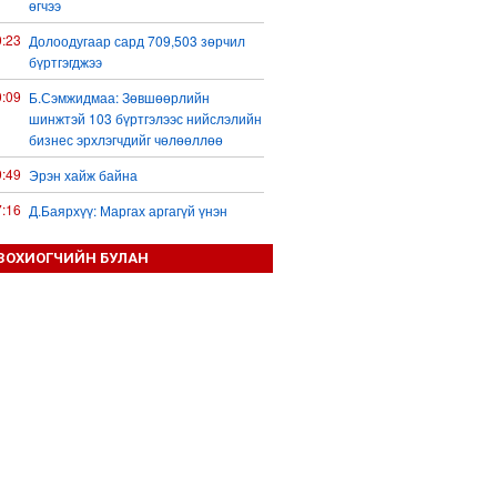
өгчээ
0:23
Долоодугаар сард 709,503 зөрчил
бүртгэгджээ
0:09
Б.Сэмжидмаа: Зөвшөөрлийн
шинжтэй 103 бүртгэлээс нийслэлийн
бизнес эрхлэгчдийг чөлөөллөө
9:49
Эрэн хайж байна
7:16
Д.Баярхүү: Маргах аргагүй үнэн
7:01
Kyeong Min: Олон улсын тэмцээнд
ЗОХИОГЧИЙН БУЛАН
жижиг алдаа хүртэл тоглолтын хувь
заяаг шийддэг
7:28
УИХ-ын дарга С.Бямбацогт төрийг
төлөөлөн Сутай хайрхны тэнгэрийг
тахих төрийн тахилгад оролцлоо
5:45
“Хотын дарга сонсож байна” 150150
тусгай дугаарыг наймдугаар сарын
14-нөөс ажиллуулж эхэлнэ
4:55
Жинхэнэ амаргүй цаг үеийг нь