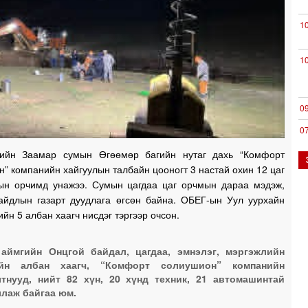
1
1
0
0
0
ийн Заамар сумын Өгөөмөр багийн нутаг дахь “Комфорт
” компанийн хайгуулын талбайн цооногт 3 настай охин 12 цаг
ын орчимд унажээ. Сумын цагдаа цаг орчмын дараа мэдэж,
айдлын газарт дуудлага өгсөн байна. ОБЕГ-ын Уул уурхайн
1
ийн 5 албан хаагч нисдэг тэргээр очсон.
1
аймгийн Онцгой байдал, цагдаа, эмнэлэг, мэргэжлийн
ийн албан хаагч, “Комфорт солиушион” компанийн
тнууд, нийт 82 хүн, 20 хүнд техник, 21 автомашинтай
лаж байгаа юм.
1