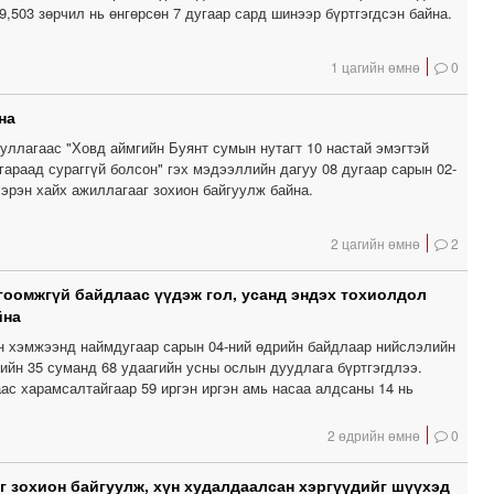
9,503 зөрчил нь өнгөрсөн 7 дугаар сард шинээр бүртгэгдсэн байна.
1 цагийн өмнө
0
на
уллагаас "Ховд аймгийн Буянт сумын нутагт 10 настай эмэгтэй
гараад сураггүй болсон" гэх мэдээллийн дагуу 08 дугаар сарын 02-
эрэн хайх ажиллагааг зохион байгуулж байна.
2 цагийн өмнө
2
гоомжгүй байдлаас үүдэж гол, усанд эндэх тохиолдол
йна
н хэмжээнд наймдугаар сарын 04-ний өдрийн байдлаар нийслэлийн
гийн 35 суманд 68 удаагийн усны ослын дуудлага бүртгэгдлээ.
ас харамсалтайгаар 59 иргэн иргэн амь насаа алдсаны 14 нь
2 өдрийн өмнө
0
г зохион байгуулж, хүн худалдаалсан хэргүүдийг шүүхэд