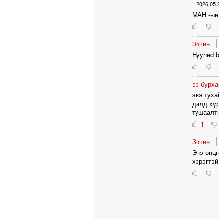
2026.05.
МАН -ын 
Зочин
Hyyhed b
ээ бурх
энэ туха
далд хүр
тушаалтн
1
Зочин
Энэ онцг
хэрэгтэй