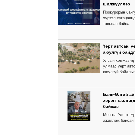
шилжүүллээ
Прокурорын байгу
хүртэл хугацаанд
тавьсан байна.
Үерт автсан, 
аюулгүй байдл
Улсын хэмжээнд 
улмаас үерт автс
аюулгүй байдлыг
Баян-Өлгий ай
хэрэгт шалгаг
байжээ
Монгол Улсын Ер
ажиллаж байсан 