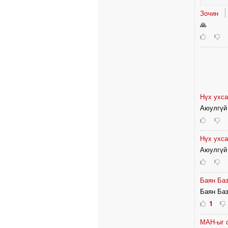
Зочин
🙏
Нүх ухса
Аюулгүй 
Нүх ухса
Аюулгүй 
Баян Ба
Баян Баз
1
МАН-ыг о