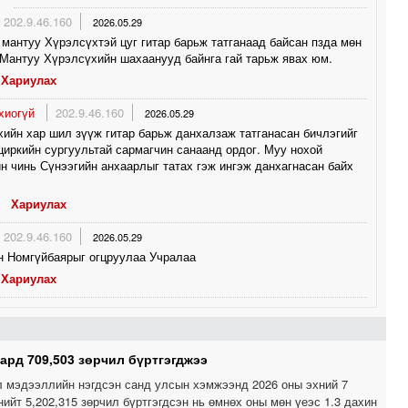
202.9.46.160
2026.05.29
 мантуу Хүрэлсүхтэй цуг гитар барьж татганаад байсан пзда мөн
 Мантуу Хүрэлсүхийн шахаанууд байнга гай тарьж явах юм.
Хариулах
охиогүй
202.9.46.160
2026.05.29
ийн хар шил зүүж гитар барьж данхалзаж татганасан бичлэгийг
циркийн сургуультай сармагчин санаанд ордог. Муу нохой
н чинь Сүнээгийн анхаарлыг татах гэж ингэж данхагнасан байх
Хариулах
202.9.46.160
2026.05.29
н Номгүйбаярыг огцруулаа Учралаа
Хариулах
ард 709,503 зөрчил бүртгэгджээ
л мэдээллийн нэгдсэн санд улсын хэмжээнд 2026 оны эхний 7
ийт 5,202,315 зөрчил бүртгэгдсэн нь өмнөх оны мөн үеэс 1.3 дахин