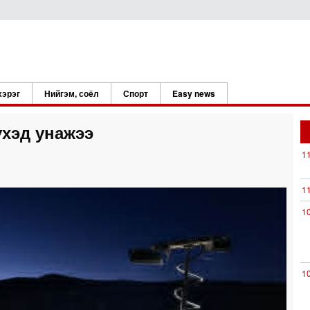
хэрэг
Нийгэм, соёл
Спорт
Easy news
үхэд унажээ
1
1
1
1