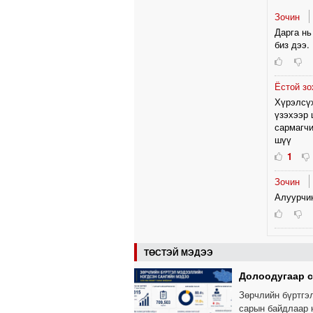
Зочин
Дарга нь
биз дээ.
Ёстой з
Хүрэлсүх
үзэхээр 
сармагчи
шүү
1
Зочин
Алуурчи
ТӨСТЭЙ МЭДЭЭ
Долоодугаар с
Зөрчлийн бүртгэ
сарын байдлаар н