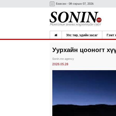
Баасан - 08 сарын 07, 2026
Улс төр, эдийн засаг
Гэмт 
Уурхайн цооногт хү
Sonin.mn agency
2026.05.28