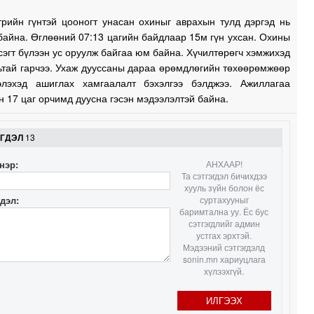
трийн гүнтэй цооногт унасан охиныг аврахын тулд дэргэд нь
1
байна. Өглөөний 07:13 цагийн байдлаар 15м гүн ухсан. Охины
сэгт бүлээн ус оруулж байгаа юм байна. Хүчилтөрөгч хэмжихэд
1
ьтай гарчээ. Ухаж дууссаны дараа өрөмдлөгийн төхөөрөмжөөр
элэхэд ашиглах хамгаалалт бэхэлгээ бэлджээ. Ажиллагаа
1
 17 цаг орчимд дуусна гэсэн мэдээлэлтэй байна.
ЭГДЭЛ
13
1
нэр:
АНХААР!
Та сэтгэгдэл бичихдээ
1
хууль зүйн болон ёс
гдэл:
суртахууныг
баримтална уу. Ёс бус
сэтгэгдлийг админ
устгах эрхтэй.
0
Мэдээний сэтгэгдэлд
sonin.mn хариуцлага
хүлээхгүй.
0
ИЛГЭЭХ