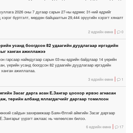
уллага 2026 оны 7 дугаар сарын 27-ны өдрөөс 31-ний өдрийг
 хэрэг бүртгэлт, мөрдөн байцаалтын 29,444 эрүүгийн хэрэгт хяналт
2 өдрийн өмнө
0
үерийн усанд боогдсон 82 удаагийн дуудлагаар иргэдийн
ыг ханган ажиллажээ
он гарсаар наймдугаар сарын 03-ны өдрийн байдлаар 14 үерийн
ан, үерийн усанд боогдсон 82 удаагийн дуудлагаар иргэдийн
 ханган ажиллалаа.
3 өдрийн өмнө
1
мгийн Засаг дарга асан Е.Зангар цоохор ирвэс агнасан
даж, төрийн албанд яллагдагчийг даргаар томилсон
өнхий сайдын захирамжаар Баян-Өлгий аймгийн Засаг даргаар
Е.Зангарыг үүрэгт ажлаас нь чөлөөлсөн билээ.
6 өдрийн өмнө
17