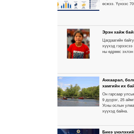
өсжээ. Үүнээс 70
Эрэн хайж бай
Цагдаагийн байгу
хүүхэд гэрээсээ 
ны өдрөөс эхлэн 
Анхаарал, бол
хамгийн их ба
Он гарсаар улсы
9 дүүрэг, 25 айм
Усны ослын улма
хүүхэд байна.
Биеэ үнэлэхий