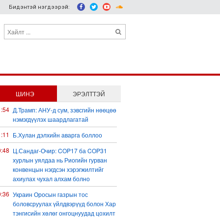
Бидэнтэй нэгдээрэй:
ШИНЭ
ЭРЭЛТТЭЙ
1:54
Д.Трамп: АНУ-д сум, зэвсгийн нөөцөө
нэмэгдүүлэх шаардлагатай
1:11
Б.Хулан дэлхийн аварга боллоо
0:48
Ц.Сандаг-Очир: COP17 ба COP31
хурлын уялдаа нь Риогийн гурван
конвенцын нэгдсэн хэрэгжилтийг
ахиулах чухал алхам болно
0:36
Украин Оросын газрын тос
боловсруулах үйлдвэрүүд болон Хар
тэнгисийн хөлөг онгоцнуудад цохилт