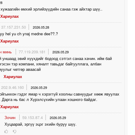
28
хужаагийн өмхий эрлийзүүдийн санаа гэж айхтар шүү..
Хариулах
37.157.231.50
2026.05.28
yy hel yu ch ynaj medne dee??.?
Хариулах
ан минь
77.119.209.181
2026.05.29
й уншаад эвий хүүхдийг бодоод сэтгэл санаа хачин. ийм бай
гэсэн тэр компани, хяналт тавьдаг байгууллага, албан
уулыг чөтгөр аваасай
Хариулах
202.9.46.160
2026.05.29
ойгынхон гэдэг ямар ч хэрэггүй хоолны савнуудыг хөөж явуулах
. Дарга нь бас л Хүрэлсүхийн улаан хошного байдаг.
Хариулах
Зочин
59.153.87.4
2026.05.29
Хуцаарай, эргүү эцэг эхийн буруу шүү.