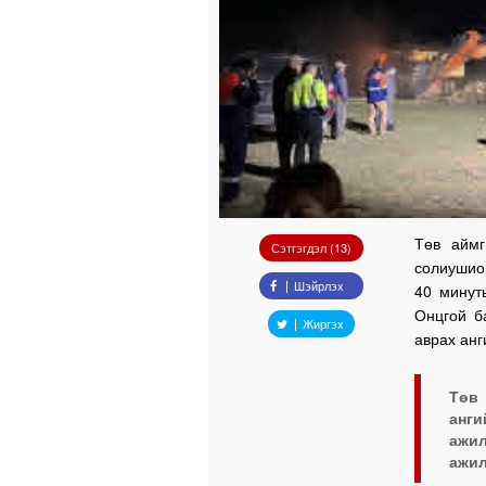
Төв аймг
Сэтгэгдэл (13)
солиушион
Шэйрлэх
40 минут
Онцгой б
Жиргэх
аврах анг
Төв 
анг
ажил
ажил