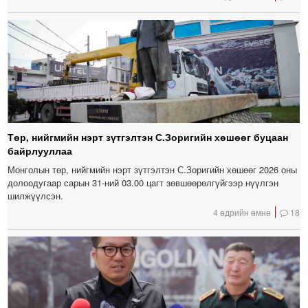
Төр, нийгмийн нэрт зүтгэлтэн С.Зоригийн хөшөөг буцаан
байрлууллаа
Монголын төр, нийгмийн нэрт зүтгэлтэн С.Зоригийн хөшөөг 2026 оны
долоодугаар сарын 31-ний 03.00 цагт зөвшөөрөлгүйгээр нүүлгэн
шилжүүлсэн.
4 өдрийн өмнө
18