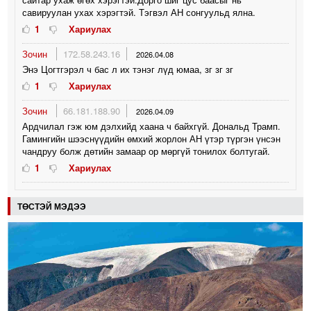
савируулан ухах хэрэгтэй. Тэгвэл АН сонгуульд ялна.
1
Хариулах
Зочин
172.58.243.16
2026.04.08
Энэ Цогтгэрэл ч бас л их тэнэг лүд юмаа, зг зг зг
1
Хариулах
Зочин
66.181.188.90
2026.04.09
Ардчилал гэж юм дэлхийд хаана ч байхгүй. Дональд Трамп.
Гамингийн шээснүүдийн өмхий жорлон АН үтэр түргэн үнсэн
чандруу болж дөтийн замаар ор мөргүй тонилох болтугай.
1
Хариулах
ТӨСТЭЙ МЭДЭЭ