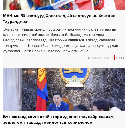
МАН-ын 50 настнууд Хөвсгөлд, 40 настнууд нь Хэнтийд
“хуралджээ”
Энэ зуны туршид монголчууд эдийн засгийн хямралыг утгаар нь
эдэлсээр намартай золгох бололтой. Эхлээд махны үнэд
балбуулсан. Залгуулаад шатахууны үнийн нэмэгдэлд халаасаа
тэмтрүүллээ. Болоогүй ээ, хомсдолд нь унтах цагаа хумслуулан
дугаарлан байж жаахан шатахуун олж авч байна.
13 цагийн өмнө
11
Бүх шатанд хэмнэлтийн горимд шилжиж, найр наадам,
зөвлөгөөн, гадаад томилолтыг хориглолоо