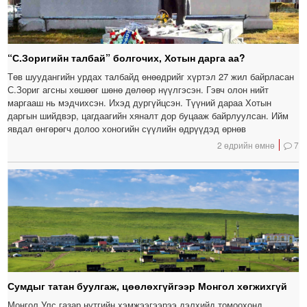
“С.Зоригийн талбай” болгочих, Хотын дарга аа?
Төв шуудангийн урдах талбайд өнөөдрийг хүртэл 27 жил байрласан
С.Зориг агсны хөшөөг шөнө дөлөөр нүүлгэсэн. Гэвч олон нийт
маргааш нь мэдчихсэн. Ихэд дургүйцсэн. Түүний дараа Хотын
даргын шийдвэр, цагдаагийн хяналт дор буцааж байрлуулсан. Ийм
явдал өнгөрөгч долоо хоногийн сүүлийн өдрүүдэд өрнөв
2 өдрийн өмнө
7
Сумдыг татан буулгаж, цөөлөхгүйгээр Монгол хөгжихгүй
Монгол Улс газар нутгийн хэмжээгээрээ дэлхийд томоохонд