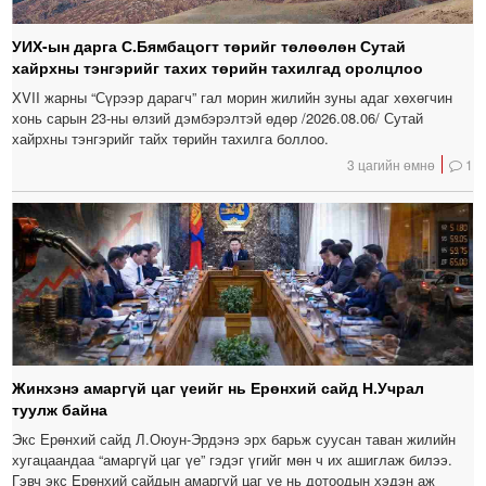
УИХ-ын дарга С.Бямбацогт төрийг төлөөлөн Сутай
хайрхны тэнгэрийг тахих төрийн тахилгад оролцлоо
XVII жарны “Сүрээр дарагч” гал морин жилийн зуны адаг хөхөгчин
хонь сарын 23-ны өлзий дэмбэрэлтэй өдөр /2026.08.06/ Сутай
хайрхны тэнгэрийг тайх төрийн тахилга боллоо.
3 цагийн өмнө
1
Жинхэнэ амаргүй цаг үеийг нь Ерөнхий сайд Н.Учрал
туулж байна
Экс Ерөнхий сайд Л.Оюун-Эрдэнэ эрх барьж суусан таван жилийн
хугацаандаа “амаргүй цаг үе” гэдэг үгийг мөн ч их ашиглаж билээ.
Гэвч экс Ерөнхий сайдын амаргүй цаг үе нь дотоодын хэдэн аж