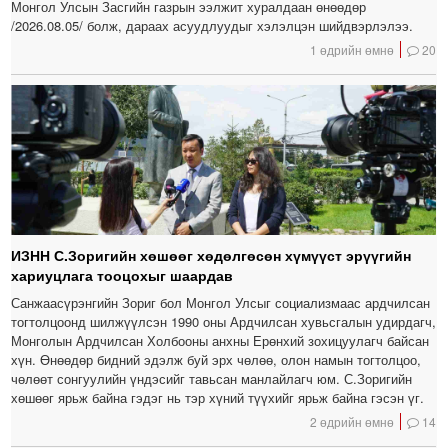
Монгол Улсын Засгийн газрын ээлжит хуралдаан өнөөдөр
/2026.08.05/ болж, дараах асуудлуудыг хэлэлцэн шийдвэрлэлээ.
1 өдрийн өмнө
20
ИЗНН С.Зоригийн хөшөөг хөдөлгөсөн хүмүүст эрүүгийн
хариуцлага тооцохыг шаардав
Санжаасүрэнгийн Зориг бол Монгол Улсыг социализмаас ардчилсан
тогтолцоонд шилжүүлсэн 1990 оны Ардчилсан хувьсгалын удирдагч,
Монголын Ардчилсан Холбооны анхны Ерөнхий зохицуулагч байсан
хүн. Өнөөдөр бидний эдэлж буй эрх чөлөө, олон намын тогтолцоо,
чөлөөт сонгуулийн үндэсийг тавьсан манлайлагч юм. С.Зоригийн
хөшөөг ярьж байна гэдэг нь тэр хүний түүхийг ярьж байна гэсэн үг.
2 өдрийн өмнө
14