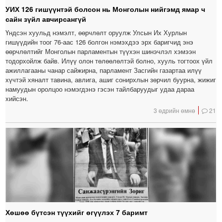
УИХ 126 гишүүнтэй болсон нь Монголын нийгэмд ямар ч
сайн зүйл авчирсангүй
Үндсэн хуульд нэмэлт, өөрчлөлт оруулж Улсын Их Хурлын
гишүүдийн тоог 76-аас 126 болгон нэмэхдээ эрх баригчид энэ
өөрчлөлтийг Монголын парламентын түүхэн шинэчлэл хэмээн
тодорхойлж байв. Илүү олон төлөөлөлтэй болно, хууль тогтоох үйл
ажиллагааны чанар сайжирна, парламент Засгийн газартаа илүү
хүчтэй хяналт тавина, авлига, ашиг сонирхлын зөрчил буурна, жижиг
намуудын оролцоо нэмэгдэнэ гэсэн тайлбаруудыг удаа дараа
хийсэн.
3 өдрийн өмнө
21
Хөшөө бүтсэн түүхийг өгүүлэх 7 баримт