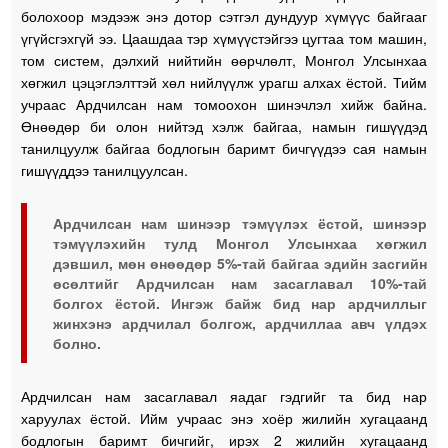
болохоор мэдээж энэ дотор сэтгэл дундуур хүмүүс байгааг
үгүйсгэхгүй ээ. Цаашдаа тэр хүмүүстэйгээ цугтаа том машин,
том систем, дэлхий нийтийн өөрчлөлт, Монгол Улсынхаа
хөгжил цэцэглэлттэй хөл нийлүүлж урагш алхах ёстой. Тийм
учраас Ардчилсан нам томоохон шинэчлэл хийж байна.
Өнөөдөр би олон нийтэд хэлж байгаа, намын гишүүдэд
танилцуулж байгаа бодлогын баримт бичгүүдээ сая намын
гишүүддээ танилцуулсан.
Ардчилсан нам шинээр тэмүүлэх ёстой, шинээр
тэмүүлэхийн тулд Монгол Улсынхаа хөгжил
дэвшил, мөн өнөөдөр 5%-тай байгаа эдийн засгийн
өсөлтийг Ардчилсан нам засаглавал 10%-тай
болгох ёстой. Ингэж байж бид нар ардчиллыг
жинхэнэ ардчилал болгож, ардчиллаа авч үлдэх
болно.
Ардчилсан нам засаглавал яадаг гэдгийг та бид нар
харуулах ёстой. Ийм учраас энэ хоёр жилийн хугацаанд
бодлогын баримт бичгийг, ирэх 2 жилийн хугацаанд