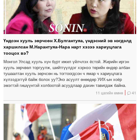
Үндсэн хууль зөрчсөн Х.Булгантуяа, үндэсний эв нэгдэлд
харшилсан М.Нарантуяа-Нара нарт хэзээ хариуцлага
тооцох вэ?
Монгол Улсад хууль хүн бүрт ижил үйлчлэх ёстой. Жирийн иргэн
хууль зөрчвөл торгуулж, шийтгүүлдэг хэрнээ төрийн өндөр албан
тушаалтан хууль зөрчсөн нь тогтоогдсон ч ямар ч хариуцлага
хүлээдэггүй байж болох уу?Энэ асуулт өнөөдөр УИХ-ын хоёр
эмэгтэй гишүүнтэй холбоотой асуудлаар дахин тавигдаж байна.
11 цагийн өмнө
41