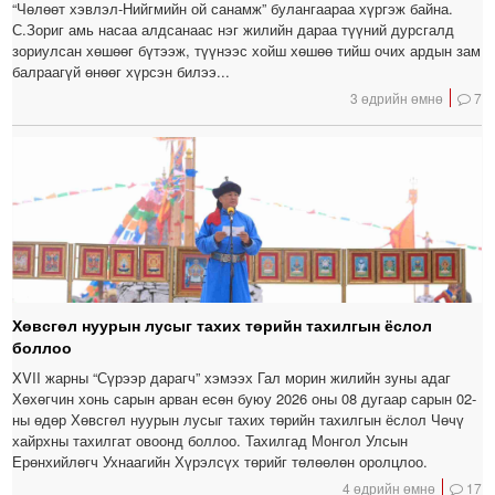
“Чөлөөт хэвлэл-Нийгмийн ой санамж” булангаараа хүргэж байна.
С.Зориг амь насаа алдсанаас нэг жилийн дараа түүний дурсгалд
зориулсан хөшөөг бүтээж, түүнээс хойш хөшөө тийш очих ардын зам
балраагүй өнөөг хүрсэн билээ...
3 өдрийн өмнө
7
Хөвсгөл нуурын лусыг тахих төрийн тахилгын ёслол
боллоо
XVII жарны “Сүрээр дарагч” хэмээх Гал морин жилийн зуны адаг
Хөхөгчин хонь сарын арван есөн буюу 2026 оны 08 дугаар сарын 02-
ны өдөр Хөвсгөл нуурын лусыг тахих төрийн тахилгын ёслол Чөчү
хайрхны тахилгат овоонд боллоо. Тахилгад Монгол Улсын
Ерөнхийлөгч Ухнаагийн Хүрэлсүх төрийг төлөөлөн оролцлоо.
4 өдрийн өмнө
17