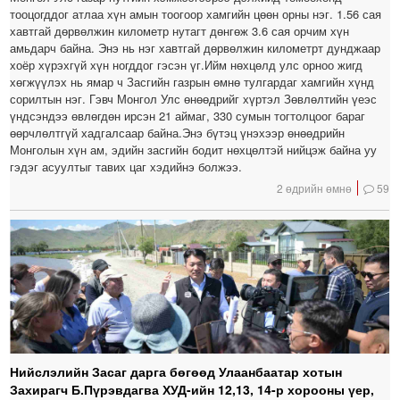
тооцогддог атлаа хүн амын тоогоор хамгийн цөөн орны нэг. 1.56 сая
хавтгай дөрвөлжин километр нутагт дөнгөж 3.6 сая орчим хүн
амьдарч байна. Энэ нь нэг хавтгай дөрвөлжин километрт дунджаар
хоёр хүрэхгүй хүн ногддог гэсэн үг.Ийм нөхцөлд улс орноо жигд
хөгжүүлэх нь ямар ч Засгийн газрын өмнө тулгардаг хамгийн хүнд
сорилтын нэг. Гэвч Монгол Улс өнөөдрийг хүртэл Зөвлөлтийн үеэс
үндсэндээ өвлөгдөн ирсэн 21 аймаг, 330 сумын тогтолцоог бараг
өөрчлөлтгүй хадгалсаар байна.Энэ бүтэц үнэхээр өнөөдрийн
Монголын хүн ам, эдийн засгийн бодит нөхцөлтэй нийцэж байна уу
гэдэг асуултыг тавих цаг хэдийнэ болжээ.
2 өдрийн өмнө
59
Нийслэлийн Засаг дарга бөгөөд Улаанбаатар хотын
Захирагч Б.Пүрэвдагва ХУД-ийн 12,13, 14-р хорооны үер,