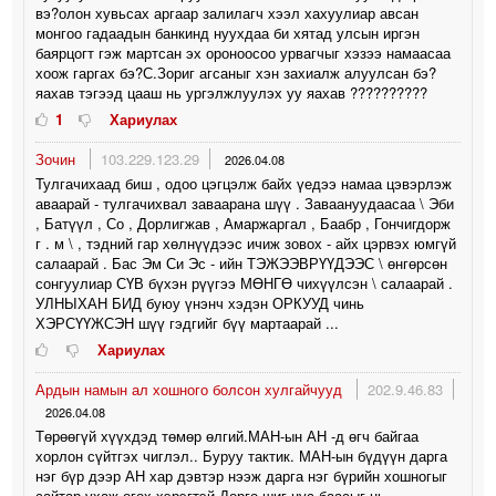
вэ?олон хувьсах аргаар залилагч хээл хахуулиар авсан
монгоо гадаадын банкинд нуухдаа би хятад улсын иргэн
баярцогт гэж мартсан эх ороноосоо урвагчыг хэзээ намаасаа
хоож гаргах бэ?С.Зориг агсаныг хэн захиалж алуулсан бэ?
яахав тэгээд цааш нь ургэлжлуулэх уу яахав ??????????
1
Хариулах
Зочин
103.229.123.29
2026.04.08
Тулгачихаад биш , одоо цэгцэлж байх үедээ намаа цэвэрлэж
аваарай - тулгачихвал заваарана шүү . Заваануудаасаа \ Эби
, Батүүл , Со , Дорлигжав , Амаржаргал , Баабр , Гончигдорж
г . м \ , тэдний гар хөлнүүдээс ичиж зовох - айх цэрвэх юмгүй
салаарай . Бас Эм Си Эс - ийн ТЭЖЭЭВРҮҮДЭЭС \ өнгөрсөн
сонгуулиар СҮВ бүхэн рүүгээ МӨНГӨ чихүүлсэн \ салаарай .
УЛНЫХАН БИД буюу үнэнч хэдэн ОРКУУД чинь
ХЭРСҮҮЖСЭН шүү гэдгийг бүү мартаарай ...
Хариулах
Ардын намын ал хошного болсон хулгайчууд
202.9.46.83
2026.04.08
Төрөөгүй хүүхдэд төмөр өлгий.МАН-ын АН -д өгч байгаа
хорлон сүйтгэх чиглэл.. Буруу тактик. МАН-ын бүдүүн дарга
нэг бүр дээр АН хар дэвтэр нээж дарга нэг бүрийн хошногыг
сайтар ухаж өгөх хэрэгтэй.Дорго шиг цус баасыг нь