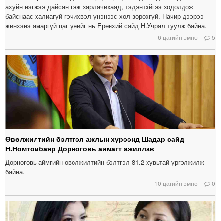
ахуйн нэгжээ дайсан гэж зарлачихаад, тэдэнтэйгээ зодолдож
байснаас халиагүй гэчихвэл үнэнээс хол зөрөхгүй. Начир дээрээ
жинхэнэ амаргүй цаг үеийг нь Ерөнхий сайд Н.Учрал туулж байна.
6 цагийн өмнө
5
Өвөлжилтийн бэлтгэл ажлын хүрээнд Шадар сайд
Н.Номтойбаяр Дорноговь аймагт ажиллав
Дорноговь аймгийн өвөлжилтийн бэлтгэл 81.2 хувьтай үргэлжилж
байна.
10 цагийн өмнө
0