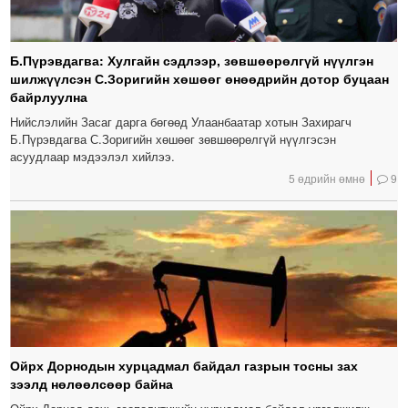
Б.Пүрэвдагва: Хулгайн сэдлээр, зөвшөөрөлгүй нүүлгэн
шилжүүлсэн С.Зоригийн хөшөөг өнөөдрийн дотор буцаан
байрлуулна
Нийслэлийн Засаг дарга бөгөөд Улаанбаатар хотын Захирагч
Б.Пүрэвдагва С.Зоригийн хөшөөг зөвшөөрөлгүй нүүлгэсэн
асуудлаар мэдээлэл хийлээ.
5 өдрийн өмнө
9
Ойрх Дорнодын хурцадмал байдал газрын тосны зах
зээлд нөлөөлсөөр байна