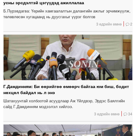
усны эрсдэлтэй цэгүүдэд ажиллалаа
Б.Пүрэвдагва: Үерийн хамгаалалтын далангийн ажлыг эрчимжүүлж,
төлөвлөсөн хугацаанд нь дуусгахыг үүрэг болгов
3 өдрийн өмнө
2
Г.Дамдинням: Би өөрийгөө өмөөрч байгаа юм биш, бодит
нөхцөл байдал нь л энэ
Шатахуунтай холбоотой асуудлаар Аж Үйлдвэр, Эрдэс Баялгийн
сайд Г.Дамдинням мэдээлэл хийлээ.
3 өдрийн өмнө
34