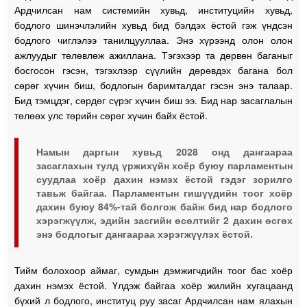
Ардчилсан нам системийн хувьд, институцийн хувьд,
бодлого шинэчлэлийн хувьд бид бэлдэх ёстой гэж үндсэн
бодлого чиглэлээ танилцууллаа. Энэ хүрээнд олон олон
ажлуудыг төлөвлөж ажиллана. Тэгэхээр та дөрвөн баганыг
босгосон гэсэн, тэгэхлээр сүүлийн дөрөвдэх багана бол
сөрөг хүчин биш, бодлогын баримталдаг гэсэн энэ талаар.
Бид тэмцдэг, сөрдөг сүрэг хүчин биш ээ. Бид нар засаглалын
төлөөх улс төрийн сөрөг хүчин байх ёстой.
Намын даргын хувьд 2028 онд дангаараа
засаглахын тулд үржихүйн хоёр буюу парламентын
суудлаа хоёр дахин нэмэх ёстой гэдэг зорилго
тавьж байгаа. Парламентын гишүүдийн тоог хоёр
дахин буюу 84%-тай болгож байж бид нар бодлого
хэрэгжүүлж, эдийн засгийн өсөлтийг 2 дахин өсгөх
энэ бодлогыг дангаараа хэрэгжүүлэх ёстой.
Тийм болохоор аймаг, сумдын дэмжигчдийн тоог бас хоёр
дахин нэмэх ёстой. Үлдэж байгаа хоёр жилийн хугацаанд
бүхий л бодлого, институц руу засаг Ардчилсан нам ялахын