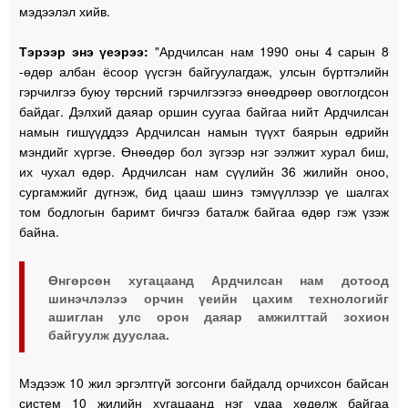
мэдээлэл хийв.
Тэрээр энэ үеэрээ:
"Ардчилсан нам 1990 оны 4 сарын 8
-өдөр албан ёсоор үүсгэн байгуулагдаж, улсын бүртгэлийн
гэрчилгээ буюу төрсний гэрчилгээгээ өнөөдрөөр овоглогдсон
байдаг. Дэлхий даяар оршин суугаа байгаа нийт Ардчилсан
намын гишүүддээ Ардчилсан намын түүхт баярын өдрийн
мэндийг хүргэе. Өнөөдөр бол зүгээр нэг ээлжит хурал биш,
их чухал өдөр. Ардчилсан нам сүүлийн 36 жилийн оноо,
сургамжийг дүгнэж, бид цааш шинэ тэмүүллээр үе шалгах
том бодлогын баримт бичгээ баталж байгаа өдөр гэж үзэж
байна.
Өнгөрсөн хугацаанд Ардчилсан нам дотоод
шинэчлэлээ орчин үеийн цахим технологийг
ашиглан улс орон даяар амжилттай зохион
байгуулж дууслаа.
Мэдээж 10 жил эргэлтгүй зогсонги байдалд орчихсон байсан
систем 10 жилийн хугацаанд нэг удаа хөдөлж байгаа