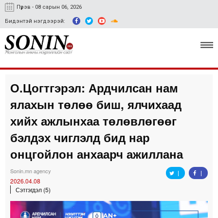
Пүрэв - 08 сарын 06, 2026
Бидэнтэй нэгдээрэй:
О.Цогтгэрэл: Ардчилсан нам
Улс төр, эдийн засаг
ялахын төлөө биш, ялчихаад
Гэмт хэрэг
хийх ажлынхаа төлөвлөгөөг
Нийгэм, соёл
бэлдэх чиглэлд бид нар
онцгойлон анхаарч ажиллана
Спорт
Easy news
Sonin.mn agency
2026.04.08
Сэтгэгдэл (5)