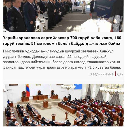
Үерийн эрсдэлээс сэргийлэхээр 700 гаруй алба хаагч, 160
гаруй техник, 51 мотопомп бэлэн байдалд ажиллаж байна
Нийслэлийн удирдах ажилтнуудын шуурхай зөвлөгөөн Хан-Уул
дүүрэгт боллоо. Долоодугаар сарын 22-ны өдрийн шуурхай
зөвлөгөөн дээр нийслэлийн Засаг дарга бөгөөд Улаанбаатар хотын
Захирагчаас өгсөн үүрэг даалгаврын хэрэгжилт 73.5 хувьтай байна.
3 өдрийн өмнө
2