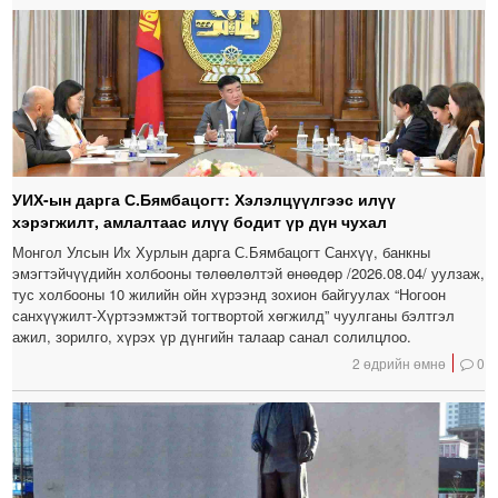
УИХ-ын дарга С.Бямбацогт: Хэлэлцүүлгээс илүү
хэрэгжилт, амлалтаас илүү бодит үр дүн чухал
Монгол Улсын Их Хурлын дарга С.Бямбацогт Санхүү, банкны
эмэгтэйчүүдийн холбооны төлөөлөлтэй өнөөдөр /2026.08.04/ уулзаж,
тус холбооны 10 жилийн ойн хүрээнд зохион байгуулах “Ногоон
санхүүжилт-Хүртээмжтэй тогтвортой хөгжилд” чуулганы бэлтгэл
ажил, зорилго, хүрэх үр дүнгийн талаар санал солилцлоо.
2 өдрийн өмнө
0