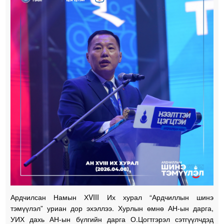
Ардчилсан Намын ХVIII Их хурал “Ардчиллын шинэ
тэмүүлэл” уриан дор эхэллээ. Хурлын өмнө АН-ын дарга,
УИХ дахь АН-ын бүлгийн дарга О.Цогтгэрэл сэтгүүлчдэд