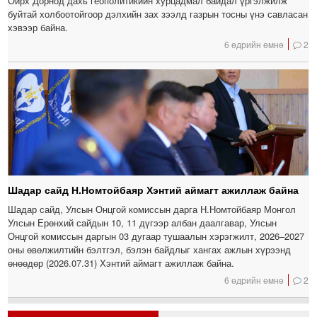
Ойрх Дорнод дахь геополитикийн хурцадмал байдал үргэлжилж
буйтай холбоотойгоор дэлхийн зах зээлд газрын тосны үнэ савласан
хэвээр байна.
6 өдрийн өмнө
2
Шадар сайд Н.Номтойбаяр Хэнтий аймагт ажиллаж байна
Шадар сайд, Улсын Онцгой комиссын дарга Н.Номтойбаяр Монгол
Улсын Ерөнхий сайдын 10, 11 дүгээр албан даалгавар, Улсын
Онцгой комиссын даргын 03 дугаар тушаалын хэрэгжилт, 2026–2027
оны өвөлжилтийн бэлтгэл, бэлэн байдлыг хангах ажлын хүрээнд
өнөөдөр (2026.07.31) Хэнтий аймагт ажиллаж байна.
6 өдрийн өмнө
2