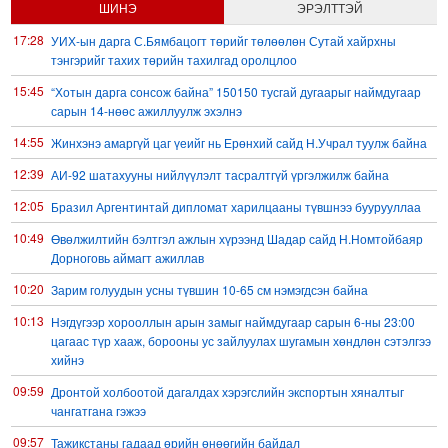
ШИНЭ
ЭРЭЛТТЭЙ
17:28
УИХ-ын дарга С.Бямбацогт төрийг төлөөлөн Сутай хайрхны
тэнгэрийг тахих төрийн тахилгад оролцлоо
15:45
“Хотын дарга сонсож байна” 150150 тусгай дугаарыг наймдугаар
сарын 14-нөөс ажиллуулж эхэлнэ
14:55
Жинхэнэ амаргүй цаг үеийг нь Ерөнхий сайд Н.Учрал туулж байна
12:39
АИ-92 шатахууны нийлүүлэлт тасралтгүй үргэлжилж байна
12:05
Бразил Аргентинтай дипломат харилцааны түвшнээ буурууллаа
10:49
Өвөлжилтийн бэлтгэл ажлын хүрээнд Шадар сайд Н.Номтойбаяр
Дорноговь аймагт ажиллав
10:20
Зарим голуудын усны түвшин 10-65 см нэмэгдсэн байна
10:13
Нэгдүгээр хорооллын арын замыг наймдугаар сарын 6-ны 23:00
цагаас түр хааж, борооны ус зайлуулах шугамын хөндлөн сэтэлгээ
хийнэ
09:59
Дронтой холбоотой дагалдах хэрэгслийн экспортын хяналтыг
чангатгана гэжээ
09:57
Тажикстаны гадаад өрийн өнөөгийн байдал