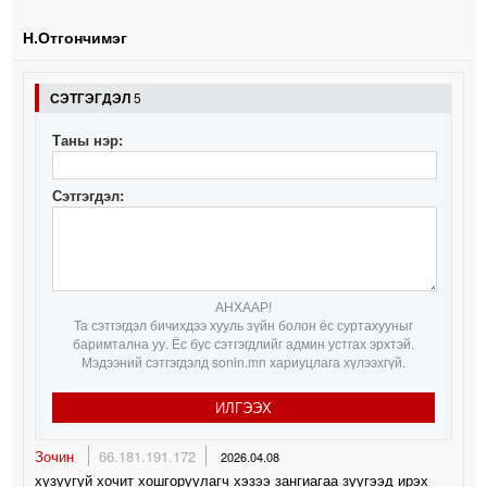
Н.Отгончимэг
СЭТГЭГДЭЛ
5
Таны нэр:
Сэтгэгдэл:
АНХААР!
Та сэтгэгдэл бичихдээ хууль зүйн болон ёс суртахууныг
баримтална уу. Ёс бус сэтгэгдлийг админ устгах эрхтэй.
Мэдээний сэтгэгдэлд sonin.mn хариуцлага хүлээхгүй.
ИЛГЭЭХ
Зочин
66.181.191.172
2026.04.08
хузуугуй хочит хошгоруулагч хэзээ зангиагаа зуугээд ирэх