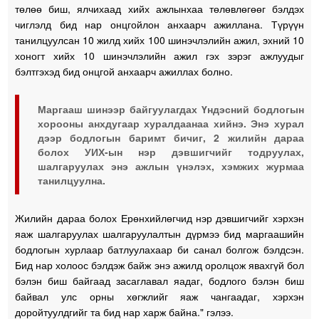
төлөө биш, ялчихаад хийх ажлынхаа төлөвлөгөөг бэлдэх
чиглэлд бид нар онцгойлон анхаарч ажиллана. Түрүүн
танилцуулсан 10 жилд хийх 100 шинэчлэлийн ажил, эхний 10
хоногт хийх 10 шинэчлэлийн ажил гэх зэрэг ажлуудыг
бэлтгэхэд бид онцгой анхаарч ажиллах болно.
Маргааш шинээр байгуулагдах Үндэсний бодлогын
хорооны анхдугаар хуралдаанаа хийнэ. Энэ хурал
дээр бодлогын баримт бичиг, 2 жилийн дараа
болох УИХ-ын нэр дэвшигчийг тодруулах,
шалгаруулах энэ ажлын үнэлэх, хэмжих журмаа
танилцуулна.
Жилийн дараа болох Ерөнхийлөгчид нэр дэвшигчийг хэрхэн
яаж шалгаруулах шалгаруулалтын дүрмээ бид маргаашийн
бодлогын хурлаар батлуулахаар би санал болгож бэлдсэн.
Бид нар холоос бэлдэж байж энэ ажилд оролцож явахгүй бол
бэлэн биш байгаад засаглавал яадаг, бодлого бэлэн биш
байвал улс орны хөгжлийг яаж чангаадаг, хэрхэн
доройтуулдгийг та бид нар харж байна." гэлээ.